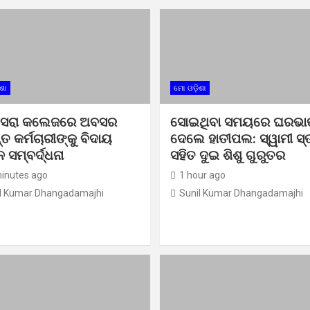
ଶା
ମୋ ଓଡ଼ିଶା
ସରା କଲେଜରେ ଅବସର
ସୋଇଥିବା ସମୟରେ ଘରଭାଙ
୍ତ କର୍ମଚାରୀଙ୍କୁ ବିଦାୟ
ଦେଲେ ହାତୀପଲ: ସ୍ୱାମୀ ସ୍ତ
 ସମ୍ବର୍ଦ୍ଧନା
ସହିତ ଦୁଇ ଶିଶୁ ଗୁରୁତର
inutes ago
1 hour ago
l Kumar Dhangadamajhi
Sunil Kumar Dhangadamajhi