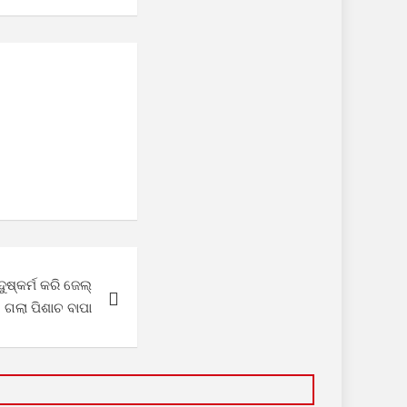
ୁଷ୍କର୍ମ କରି ଜେଲ୍
ଗଲା ପିଶାଚ ବାପା