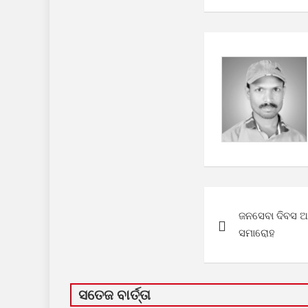
Post
ଜନସେବା ଦିବସ ଅ
navigation
ସମାରୋହ
ସତେଜ ବାର୍ତ୍ତା