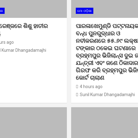
ଶା
ମୋ ଓଡ଼ିଶା
 ରେଞ୍ଜରେ ଶିଶୁ ହାତୀର
ପାରଳାଖେମୁଣ୍ଡି ପଟ୍ଟନାୟ
ୁ
ବନ୍ଧ ପୁନରୁଦ୍ଧାର ଓ
ନବୀକରଣରେ ୫୫.୬୯ ଲକ୍ଷ
urs ago
ଟଙ୍କାର ଠକେଇ ଘଟଣାରେ
l Kumar Dhangadamajhi
ବ୍ରହ୍ମପୁର ଭିଜିଲାନ୍ସ ଦୁଇ 
ଯନ୍ତ୍ରୀ ଏବଂ ଜଣେ ଠିକାଦାର
ଗିରଫ କରି ବ୍ରହ୍ମପୁର ଭିଜି
କୋର୍ଟ ଚାଲାଣ
4 hours ago
Sunil Kumar Dhangadamajhi