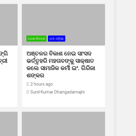
ଦେଶ-ବିଦେଶ
ମୋ ଓଡ଼ିଶା
୍ଗି
ଅଞ୍ଚଳର ବିକାଶ ନେଇ ସାଂସଦ
୍ରୀ
ଭର୍ତ୍ତୃହରି ମହତାବଙ୍କୁ ସାକ୍ଷାତ
କଲେ ସାମାଜିକ କର୍ମୀ ଇଂ. ଗିରିଜା
ଶଙ୍କର
2 hours ago
Sunil Kumar Dhangadamajhi