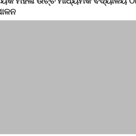
ନାୟକ ମହିଳା ଉଚ୍ଚ ମାଧ୍ୟମିକ ବିଦ୍ୟାଳୟ 
 ପକ୍ଷରୁ ପାଳିତ ହେଲା ‘ମଣ୍ଡଳ କମିଶନ ଦିବସ’
ପାଳନ