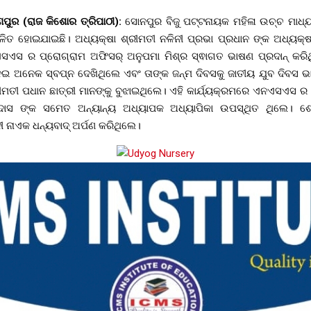
ଣ୍ଣପୁର (ରାଜ କିଶୋର ତ୍ରିପାଠୀ):
ସୋନପୁର ବିଜୁ ପଟ୍ଟନାୟକ ମହିଳା ଉଚ୍ଚ ମାଧ୍
ଳିତ ହୋଇଯାଇଛି। ଅଧ୍ୟକ୍ଷା ଶ୍ରୀମତୀ ନଳିନୀ ପ୍ରଭା ପ୍ରଧାନ ଙ୍କ ଅଧ୍ୟକ୍ଷ
ସଏସ ର ପ୍ରୋଗ୍ରାମ ଅଫିସର୍ ଅନୁପମା ମିଶ୍ର ସ୍ଵାଗତ ଭାଷଣ ପ୍ରଦାନ୍ କରିଥ
େଇ ଅନେକ ସ୍ବପ୍ନ ଦେଖିଥିଲେ ଏବଂ ତାଙ୍କ ଜନ୍ମ ଦିବସକୁ ଜାତୀୟ ଯୁବ ଦିବସ 
ୀମତୀ ପଧାନ ଛାତ୍ରୀ ମାନଙ୍କୁ ବୁଝାଇଥିଲେ। ଏହି କାର୍ଯ୍ୟକ୍ରମରେ ଏନଏସଏସ ର 
ଦାସ ଙ୍କ ସମେତ ଅନ୍ୟାନ୍ୟ ଅଧ୍ୟାପକ ଅଧ୍ୟାପିକା ଉପସ୍ଥିତ ଥିଲେ। 
 ନାଏକ ଧନ୍ୟବାଦ୍ ଅର୍ପଣ କରିଥିଲେ।