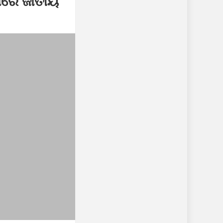
ଠାରେ ଜାତୀୟ