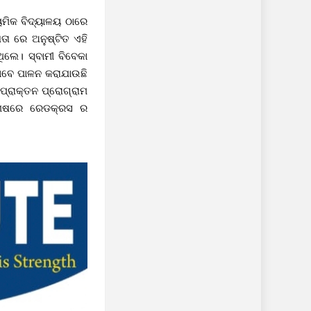
ୟମିକ ବିଦ୍ୟାଳୟ ଠାରେ
ତା ରେ ଅନୁଷ୍ଟିତ ଏହି
ିଲେ। ସ୍ବାମୀ ବିବେକା
ଭାବେ ପାଳନ କରାଯାଉଛି
ପ୍ରାକ୍ତନ ପ୍ରୋଗ୍ରାମ
ଶେଷରେ ରେଡକ୍ରସ ର