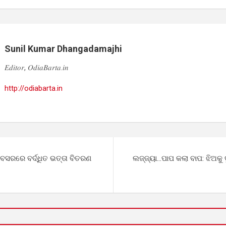
Sunil Kumar Dhangadamajhi
𝐸𝑑𝑖𝑡𝑜𝑟, 𝑂𝑑𝑖𝑎𝐵𝑎𝑟𝑡𝑎.𝑖𝑛
http://odiabarta.in
ବସରରେ ବର୍ଦ୍ଧିତ ଭତ୍ତା ବିତରଣ
ଲଜ୍ଜ୍ୟା…ପାପ କଲା ବାପ: ଝିଅକୁ ଦ