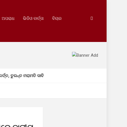
ଅପରାଧ
ଭିଡିଓ ବାର୍ତ୍ତା
ବିଚାର
ର୍ତ୍ତ, ତୁରନ୍ତ ମରାମତି ଦାବି
ଙ୍କର