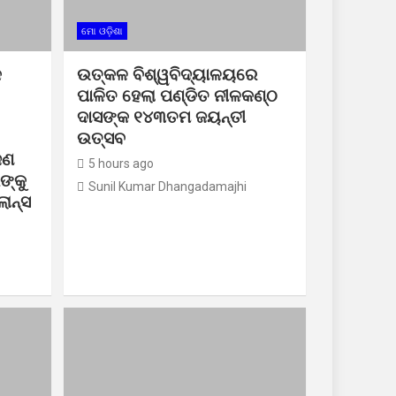
ମୋ ଓଡ଼ିଶା
କ
ଉତ୍କଳ ବିଶ୍ୱବିଦ୍ୟାଳୟରେ
ପାଳିତ ହେଲା ପଣ୍ଡିତ ନୀଳକଣ୍ଠ
ଦାସଙ୍କ ୧୪୩ତମ ଜୟନ୍ତୀ
ଉତ୍ସବ
ଜଣ
5 hours ago
ଙ୍କୁ
Sunil Kumar Dhangadamajhi
ଲାନ୍ସ