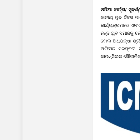
ଓଡିଆ ବାର୍ତ୍ତା/ ସୁବର୍
ଜାତୀୟ ଯୁବ ଦିବସ ପା
କାର୍ଯ୍ୟକ୍ରମରେ ଏନଏ
ନନ୍ଦ ଯୁବ ସମାଜକୁ ନ
ବୋଲି ଅଧ୍ୟକ୍ଷା ଶ୍ର
ଅଫିସର ସରସ୍ଵତୀ 
କାଉନ୍ସିଲର ସୌଦାମିନୀ