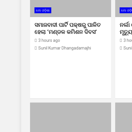
ମୋ ଓଡ଼ିଶା
ମୋ ଓଡ଼ି
ସମାଜବାଦୀ ପାର୍ଟି ପକ୍ଷରୁ ପାଳିତ
ନର୍ଲା
ହେଲା ‘ମଣ୍ଡଳ କମିଶନ ଦିବସ’
ମୃତ୍ୟ
3 hours ago
3 ho
Sunil Kumar Dhangadamajhi
Suni