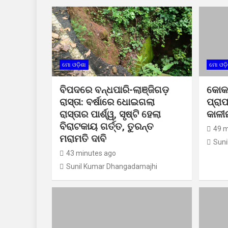
ମୋ ଓଡ଼ିଶା
ମୋ ଓଡ଼ି
ବିପଦରେ ବନ୍ଧପାରି-ଲାଞ୍ଜିଗଡ଼
କୋକ
ରାସ୍ତା: ବର୍ଷାରେ ଧୋଇଗଲା
ପ୍ରାପ
ରାସ୍ତାର ପାର୍ଶ୍ୱ, ସୃଷ୍ଟି ହେଲା
କାଳୀନ
ବିରାଟକାୟ ଗର୍ତ୍ତ, ତୁରନ୍ତ
49 m
ମରାମତି ଦାବି
Suni
43 minutes ago
Sunil Kumar Dhangadamajhi