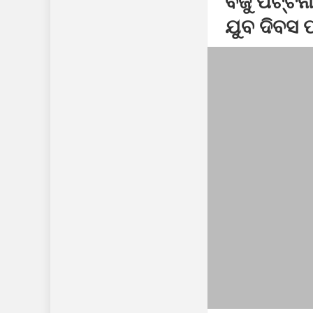
ବିଜୁ ପଟ୍ଟ
ସମାଜବାଦୀ ପାର୍ଟି
ଯୁବ ଦିବସ 