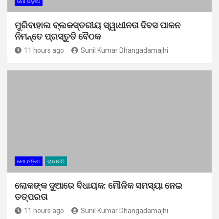
ମୋ ଓଡ଼ିଶା
ମୁରିବାହାଲ ବ୍ଲକସ୍ତରୀୟ ସ୍ୱାଧୀନତା ଦିବସ ପାଳନ
ନିମନ୍ତେ ପ୍ରସ୍ତୁତି ବୈଠକ
11 hours ago
Sunil Kumar Dhangadamajhi
ମୋ ଓଡ଼ିଶା
ରାଜନୀତି
ଲୋକଙ୍କ ଦୁଆରେ ବିଧାୟକ: ମୌଳିକ ସମସ୍ୟା ନେଇ
ତତ୍ପରତା
11 hours ago
Sunil Kumar Dhangadamajhi