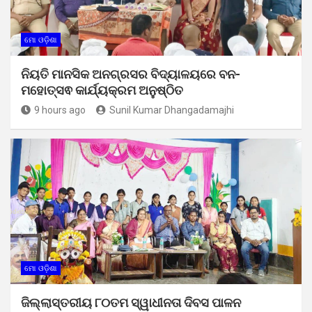
ମୋ ଓଡ଼ିଶା
ନିୟତି ମାନସିକ ଅନଗ୍ରସର ବିଦ୍ୟାଳୟରେ ବନ-
ମହୋତ୍ସଵ କାର୍ଯ୍ୟକ୍ରମ ଅନୁଷ୍ଠିତ
9 hours ago
Sunil Kumar Dhangadamajhi
ମୋ ଓଡ଼ିଶା
ଜିଲ୍ଲାସ୍ତରୀୟ ୮୦ତମ ସ୍ୱାଧୀନତା ଦିବସ ପାଳନ