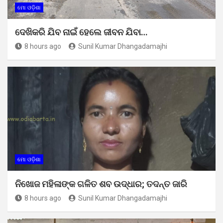
ମୋ ଓଡ଼ିଶା
ଦେଖିକରି ଯିବ ନାଇଁ ହେଲେ ଜୀବନ ଯିବା…
8 hours ago
Sunil Kumar Dhangadamajhi
ମୋ ଓଡ଼ିଶା
ନିଖୋଜ ମହିଳାଙ୍କ ଗଳିତ ଶବ ଉଦ୍ଧାର; ତଦନ୍ତ ଜାରି
8 hours ago
Sunil Kumar Dhangadamajhi