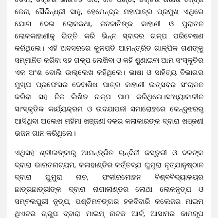
ଜେନା, ସୈରିନ୍ଧ୍ରୀ ସାହୁ, ହେମେନ୍ଦ୍ର ମହାପାତ୍ର ପ୍ରମୁଖ ଏଥିରେ
ଯୋଗ ଦେଇ ଲୋକକଥା, ଜନଜାତିଙ୍କ କାହାଣୀ ଓ ପୁରାତନ
ଲୋକକାହାଣୀକୁ ଭିତ୍ତି କରି ଭିନ୍ନ ସ୍ବାଦର ଗଳ୍ପ ପରିବେଷଣ
କରିଥିଲେ।
ଏହି ଅବସରରେ କୁଳପତି ଆମନ୍ତ୍ରିତ ଗାଳ୍ପିକ ଗଣଙ୍କୁ
ସମ୍ମାନିତ କରିବା ସହ ଗଳ୍ପ ଲେଖିବା ଓ କହି ଶୁଣାଇବା ଆମ ସଂସ୍କୃତିର
ଏକ ଅଂଶ ବୋଲି ଉଲ୍ଲେଖ କହିଥିଲେ। ଭାଷା ଓ ସାହିତ୍ୟ ବିଭାଗର
ମୁଖ୍ଯ ପ୍ରଫେସର ଦେବାଶିଷ ପାତ୍ର କାହାଣୀ ଉତ୍ସବର ସଂଚାଳନ
କରିବା ସହ ନିଜ ଲିଖିତ ଗଳ୍ପ ପାଠ କରିଥିଲେ।
ସଂଧ୍ୟାକାଳୀନ
ସାଂସ୍କୃତିକ କାର୍ଯ୍ୟକ୍ରମ ଓ ଉଦଯାପନୀ ସମାରୋହରେ କେନ୍ଦୁଝରରୁ
ଆସିଥିବା ଅଲେଖ ମହିମା ଖଞ୍ଜଣୀ ଦଳର କଳାକାରଙ୍କ ଦ୍ବାରା
ଖଞ୍ଜଣୀ
ଭଜନ ଗାନ କରିଥିଲେ।
ଏଥିସହ ଶ୍ରୀଲଙ୍କାରୁ ଆମନ୍ତ୍ରିତ ଚାନ୍ଦିନୀ କସ୍ତୁରୀ ଓ ଦଳଙ୍କ
ଦ୍ବାରା ଭାରତନାଟ୍ୟମ, କଳାହାଣ୍ଡିର କର୍ତ୍ତବ୍ଯ ଘୁମୁରା ନୃତ୍ଯାନୁଷ୍ଠାନ
ଦ୍ବାରା ଘୁମୁରା ନାଚ, ଫକୀରମୋହନ ବିଶ୍ବବିଦ୍ୟାଳୟର
ଛାତ୍ରଛାତ୍ରୀଙ୍କ ଦ୍ବାରା ନାଗାଲାଣ୍ଡର ଲୋଥା ଲୋକନୃତ୍ଯ ଓ
ସମ୍ବଲପୁରୀ ନୃତ୍ଯ, ପଶ୍ଚିମବଙ୍ଗର ହଳଦିବାରି କଲେଜର ମାଇମ୍
ଥିଏଟର ଗ୍ରୁପ ଦ୍ବାରା ମାଇମ୍ ନାଟକ ଆର୍ଟ, ଆସାମର କାମରୂପ