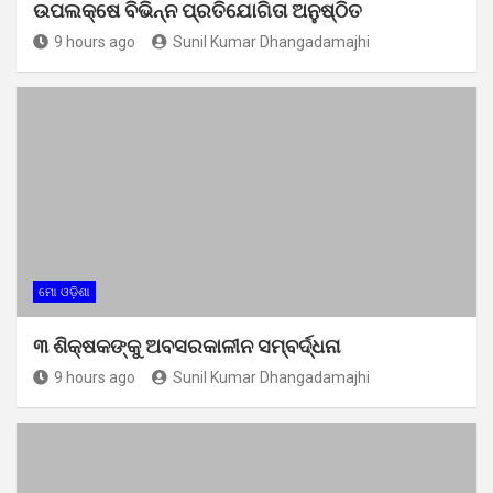
ଉପଲକ୍ଷେ ବିଭିନ୍ନ ପ୍ରତିଯୋଗିତା ଅନୁଷ୍ଠିତ
9 hours ago
Sunil Kumar Dhangadamajhi
ମୋ ଓଡ଼ିଶା
୩ ଶିକ୍ଷକଙ୍କୁ ଅବସରକାଳୀନ ସମ୍ବର୍ଦ୍ଧନା
9 hours ago
Sunil Kumar Dhangadamajhi