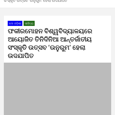
ସଂସ୍କୃତି ଉତ୍ସବ ‘ଉନୁରୁମ’ ହେଲା ଉଦଯାପିତ
ମୋ ଓଡ଼ିଶା
ସାହିତ୍ୟ
ଫକୀରମୋହନ ବିଶ୍ୱବିଦ୍ୟାଳୟରେ
ଆୟୋଜିତ ତିନିଦିନିଆ ଆନ୍ତର୍ଜାତୀୟ
ସଂସ୍କୃତି ଉତ୍ସବ ‘ଉନୁରୁମ’ ହେଲା
ଉଦଯାପିତ