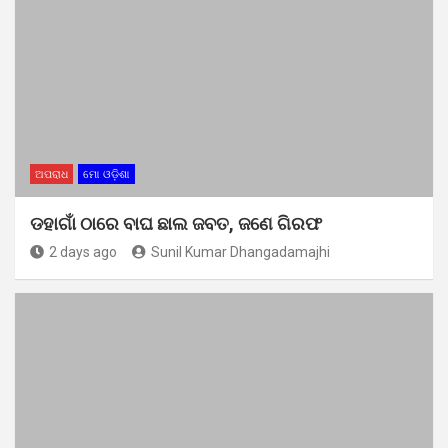
ଅପରାଧ
ମୋ ଓଡ଼ିଶା
ଡହାଗାଁ ଠାରେ ବାଘ ଛାଲ ଜବତ, ଜଣେ ଗିରଫ
2 days ago
Sunil Kumar Dhangadamajhi