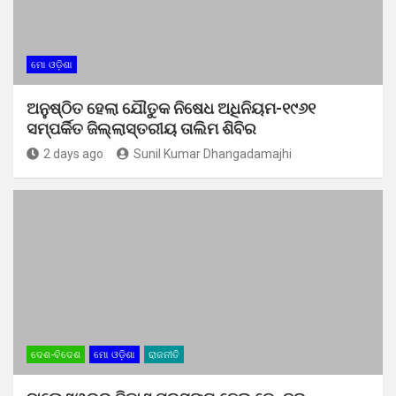
ମୋ ଓଡ଼ିଶା
ଅନୁଷ୍ଠିତ ହେଲା ଯୌତୁକ ନିଷେଧ ଅଧିନିୟମ-୧୯୬୧
ସମ୍ପର୍କିତ ଜିଲ୍ଲାସ୍ତରୀୟ ତାଲିମ ଶିବିର
2 days ago
Sunil Kumar Dhangadamajhi
ଦେଶ-ବିଦେଶ
ମୋ ଓଡ଼ିଶା
ରାଜନୀତି