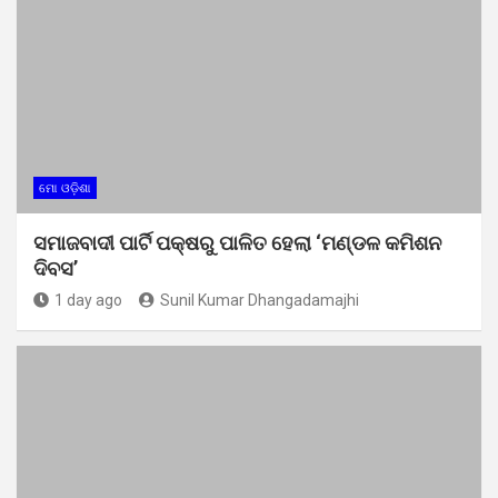
ମୋ ଓଡ଼ିଶା
ସମାଜବାଦୀ ପାର୍ଟି ପକ୍ଷରୁ ପାଳିତ ହେଲା ‘ମଣ୍ଡଳ କମିଶନ
ଦିବସ’
1 day ago
Sunil Kumar Dhangadamajhi