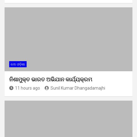
ମୋ ଓଡ଼ିଶା
ନିଶାମୁକ୍ତ ଭାରତ ଅଭିଯାନ କାର୍ଯ୍ୟକ୍ରମ
11 hours ago
Sunil Kumar Dhangadamajhi