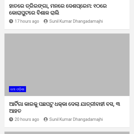
ହାତରେ ତ୍ରିରଙ୍ଗା, ମନରେ ଦେଶପ୍ରେମ: ୧୦ରେ
କୋରାପୁଟରେ ବିଶାଳ ରାଲି
17 hours ago
Sunil Kumar Dhangadamajhi
ମୋ ଓଡ଼ିଶା
ଆର୍ଟିଗା କାରକୁ ପଛପଟୁ ଧକ୍କା ଦେଲା ଯାତ୍ରୀବାହୀ ବସ, ୩
ଆହତ
20 hours ago
Sunil Kumar Dhangadamajhi