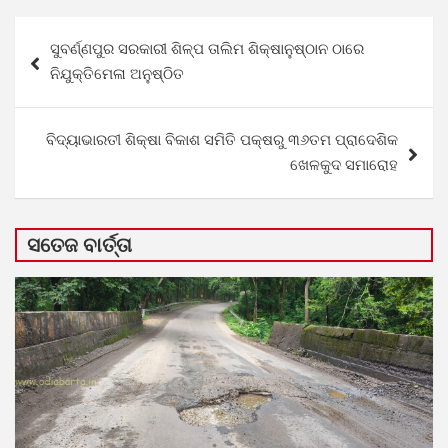
Post
ସୁବର୍ଣ୍ଣପୁର ସରକାରୀ ଶିଳ୍ପ ତାଲିମ ଶିକ୍ଷାନୁଷ୍ଠାନ ଠାରେ
navigation
ନିଯୁକ୍ତିମେଳା ଅନୁଷ୍ଠିତ
ବିଦ୍ୟାଭାରତୀ ଶିକ୍ଷା ବିକାଶ ସମିତି ପକ୍ଷରୁ ୩୬ତମ ପ୍ରାଦେଶିକ
ଖେଳକୁଦ ସମାରୋହ
ସତେଜ ବାର୍ତ୍ତା