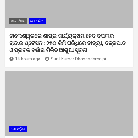
ଜ୍ଞାନ-ବିଜ୍ଞାନ
ମୋ ଓଡ଼ିଶା
ବାଲେଶ୍ୱରରେ ଶୀଘ୍ର କାର୍ଯ୍ୟକ୍ଷମ ହେବ ଡପଲର
ରାଡାର ଷ୍ଟେସନ : ୨୫୦ କିମି ପରିଧିରେ ବାତ୍ୟା, ବଜ୍ରପାତ
ଓ ପ୍ରବଳ ବର୍ଷାର ମିଳିବ ଆଗୁଆ ସୂଚନା
14 hours ago
Sunil Kumar Dhangadamajhi
ମୋ ଓଡ଼ିଶା