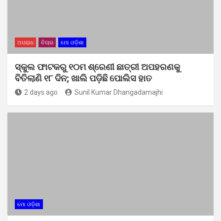
ଅପରାଧ
ବିଚାର
ମୋ ଓଡ଼ିଶା
ସ୍କୁଲ ଫାଟକରୁ ୧୦ମ ଶ୍ରେଣୀ ଛାତ୍ରୀ ଅପହରଣକୁ
ବିତିଲାଣି ୧୮ ଦିନ; ଖାଲି ପଡ଼ିଛି ପୋଲିସ ହାତ
2 days ago
Sunil Kumar Dhangadamajhi
ମୋ ଓଡ଼ିଶା