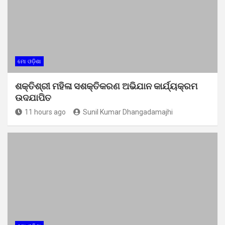
ମୋ ଓଡ଼ିଶା
ଶକ୍ତିଶ୍ରୀ ମହିଳା ସଶକ୍ତିକରଣ ଅଭିଯାନ କାର୍ଯ୍ୟକ୍ରମ
ଉଦଯାପିତ
11 hours ago
Sunil Kumar Dhangadamajhi