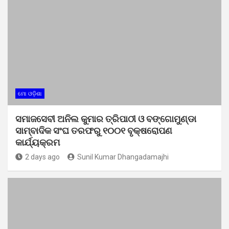
ମୋ ଓଡ଼ିଶା
ସମାଜସେବୀ ଅନିଲ କୁମାର ତ୍ରିପାଠୀ ଓ ବଙ୍ଗୋମୁଣ୍ଡା
ସାମ୍ବାଦିକ ସଂଘ ତରଫରୁ ୧୦୦୧ ବୃକ୍ଷରୋପଣ
କାର୍ଯ୍ୟକ୍ରମ
2 days ago
Sunil Kumar Dhangadamajhi