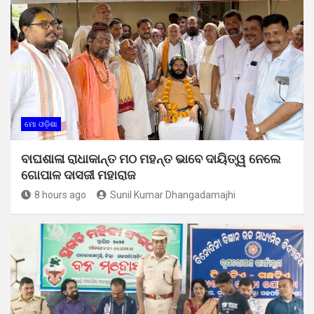
ମୋ ଓଡ଼ିଶା
ବାଘଶାଳା ରାଧାକାନ୍ତ ମଠ ମହନ୍ତ ଭାବେ ଦାୟିତ୍ୱ ନେଲେ
ଗୋପାଳ ଦାସଜୀ ମହାରାଜ
8 hours ago
Sunil Kumar Dhangadamajhi