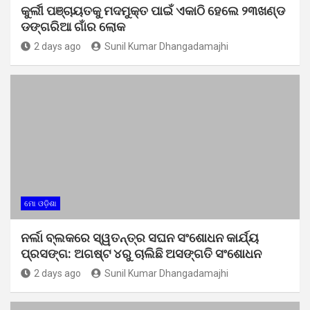
କୁର୍ଲୀ ପଞ୍ଚାୟତକୁ ମଦମୁକ୍ତ ପାଇଁ ଏକାଠି ହେଲେ ୨୩ଖଣ୍ଡ
ଡଙ୍ଗରିଆ ଗାଁର ଲୋକ
2 days ago
Sunil Kumar Dhangadamajhi
ମୋ ଓଡ଼ିଶା
ନର୍ଲା ବ୍ଲକରେ ସ୍ୱତନ୍ତ୍ର ସଘନ ସଂଶୋଧନ କାର୍ଯ୍ୟ
ପ୍ରସଙ୍ଗ: ଅଗଷ୍ଟ ୪ରୁ ଚାଲିଛି ଅସଙ୍ଗତି ସଂଶୋଧନ
2 days ago
Sunil Kumar Dhangadamajhi