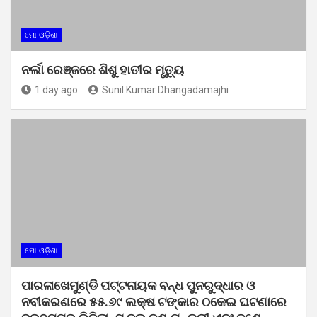
ମୋ ଓଡ଼ିଶା
ନର୍ଲା ରେଞ୍ଜରେ ଶିଶୁ ହାତୀର ମୃତ୍ୟୁ
1 day ago
Sunil Kumar Dhangadamajhi
ମୋ ଓଡ଼ିଶା
ପାରଳାଖେମୁଣ୍ଡି ପଟ୍ଟନାୟକ ବନ୍ଧ ପୁନରୁଦ୍ଧାର ଓ
ନବୀକରଣରେ ୫୫.୬୯ ଲକ୍ଷ ଟଙ୍କାର ଠକେଇ ଘଟଣାରେ