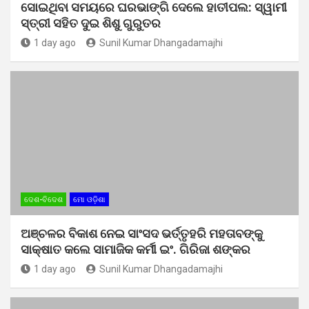
ସୋଇଥିବା ସମୟରେ ଘରଭାଙ୍ଗି ଦେଲେ ହାତୀପଲ: ସ୍ୱାମୀ
ସ୍ତ୍ରୀ ସହିତ ଦୁଇ ଶିଶୁ ଗୁରୁତର
1 day ago
Sunil Kumar Dhangadamajhi
ଦେଶ-ବିଦେଶ
ମୋ ଓଡ଼ିଶା
ଅଞ୍ଚଳର ବିକାଶ ନେଇ ସାଂସଦ ଭର୍ତ୍ତୃହରି ମହତାବଙ୍କୁ
ସାକ୍ଷାତ କଲେ ସାମାଜିକ କର୍ମୀ ଇଂ. ଗିରିଜା ଶଙ୍କର
1 day ago
Sunil Kumar Dhangadamajhi