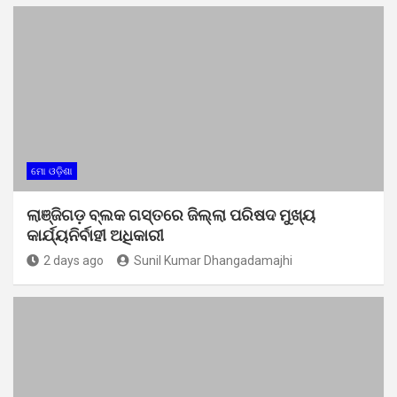
ମୋ ଓଡ଼ିଶା
ଲାଞ୍ଜିଗଡ଼ ବ୍ଲକ ଗସ୍ତରେ ଜିଲ୍ଲା ପରିଷଦ ମୁଖ୍ୟ
କାର୍ଯ୍ୟନିର୍ବାହୀ ଅଧିକାରୀ
2 days ago
Sunil Kumar Dhangadamajhi