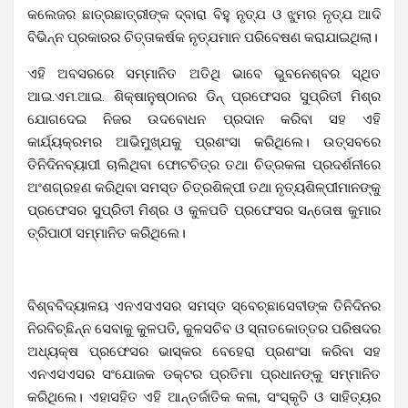
କଲେଜର ଛାତ୍ରଛାତ୍ରୀଙ୍କ ଦ୍ବାରା ବିହୁ ନୃତ୍ଯ ଓ ଝୁମର ନୃତ୍ଯ ଆଦି
ବିଭିନ୍ନ ପ୍ରକାରର ଚିତ୍ତାକର୍ଷକ ନୃତ୍ଯମାନ ପରିବେଷଣ କରାଯାଇଥିଲା।
ଏହି ଅବସରରେ ସମ୍ମାନିତ ଅତିଥି ଭାବେ ଭୁବନେଶ୍ବର ସ୍ଥିତ
ଆଇ.ଏମ.ଆଇ. ଶିକ୍ଷାନୁଷ୍ଠାନର ଡିନ୍ ପ୍ରଫେସର ସୁପ୍ରିତୀ ମିଶ୍ର
ଯୋଗଦେଇ ନିଜର ଉଦବୋଧନ ପ୍ରଦାନ କରିବା ସହ ଏହି
କାର୍ଯ୍ୟକ୍ରମର ଆଭିମୁଖ୍ଯକୁ ପ୍ରଶଂସା କରିଥିଲେ।
ଉତ୍ସବରେ
ତିନିଦିନବ୍ୟାପୀ ଚାଲିଥିବା ଫୋଟଚିତ୍ର ତଥା ଚିତ୍ରକଳା ପ୍ରଦର୍ଶନୀରେ
ଅଂଶଗ୍ରହଣ କରିଥିବା ସମସ୍ତ ଚିତ୍ରଶିଳ୍ପୀ ତଥା ନୃତ୍ୟଶିଳ୍ପୀମାନଙ୍କୁ
ପ୍ରଫେସର ସୁପ୍ରିତୀ ମିଶ୍ର ଓ କୁଳପତି ପ୍ରଫେସର ସନ୍ତୋଷ କୁମାର
ତ୍ରିପାଠୀ ସମ୍ମାନିତ କରିଥିଲେ।
ବିଶ୍ବବିଦ୍ୟାଳୟ ଏନଏସଏସର ସମସ୍ତ ସ୍ବେଚ୍ଛାସେବୀଙ୍କ ତିନିଦିନର
ନିରବିଚ୍ଛିନ୍ନ ସେବାକୁ କୁଳପତି, କୁଳସଚିବ ଓ ସ୍ନାତକୋତ୍ତର ପରିଷଦର
ଅଧ୍ୟକ୍ଷ ପ୍ରଫେସର ଭାସ୍କର ବେହେରା ପ୍ରଶଂସା କରିବା ସହ
ଏନଏସଏସର ସଂଯୋଜକ ଡକ୍ଟର ପ୍ରତିମା ପ୍ରଧାନଙ୍କୁ ସମ୍ମାନିତ
କରିଥିଲେ। ଏହାସହିତ ଏହି ଆନ୍ତର୍ଜାତିକ କଳା, ସଂସ୍କୃତି ଓ ସାହିତ୍ୟର