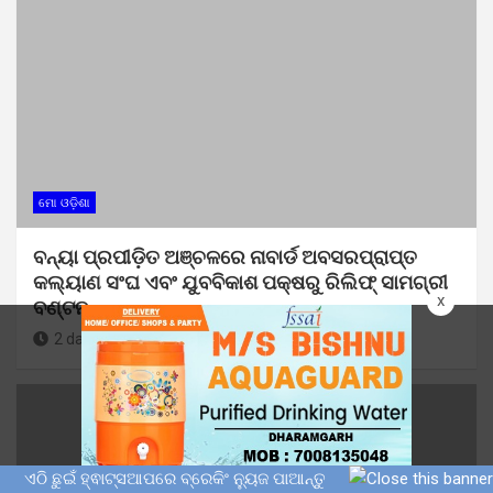
ମୋ ଓଡ଼ିଶା
ବନ୍ୟା ପ୍ରପୀଡ଼ିତ ଅଞ୍ଚଳରେ ନାବାର୍ଡ ଅବସରପ୍ରାପ୍ତ
କଲ୍ୟାଣ ସଂଘ ଏବଂ ଯୁବବିକାଶ ପକ୍ଷରୁ ରିଲିଫ୍ ସାମଗ୍ରୀ
x
ବଣ୍ଟନ
2 days ago
Sunil Kumar Dhangadamajhi
ଏଠି ଛୁଇଁ ହ୍ଵାଟ୍ସଆପରେ ବ୍ରେକିଂ ନ୍ୟୁଜ ପାଆନ୍ତୁ