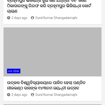
ବ୍ରହ୍ମପୁର ଭିଜିଲାନ୍ସ ଦୁଇ ଜଣ ଯନ୍ତ୍ରୀ ଏବଂ ଜଣେ
ଠିକାଦାରଙ୍କୁ ଗିରଫ କରି ବ୍ରହ୍ମପୁର ଭିଜିଲାନ୍ସ କୋର୍ଟ
ଚାଲାଣ
2 days ago
Sunil Kumar Dhangadamajhi
ମୋ ଓଡ଼ିଶା
ଉତ୍କଳ ବିଶ୍ୱବିଦ୍ୟାଳୟରେ ପାଳିତ ହେଲା ପଣ୍ଡିତ
ନୀଳକଣ୍ଠ ଦାସଙ୍କ ୧୪୩ତମ ଜୟନ୍ତୀ ଉତ୍ସବ
2 days ago
Sunil Kumar Dhangadamajhi