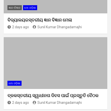
ଜ୍ଞାନ-ବିଜ୍ଞାନ
ମୋ ଓଡ଼ିଶା
ବିଦ୍ୟାଳୟରସ୍ତରୀୟ ଜ୍ଞାନ ବିଜ୍ଞାନ ମେଳା
2 days ago
Sunil Kumar Dhangadamajhi
ମୋ ଓଡ଼ିଶା
ବ୍ଳକସ୍ତରୀୟ ସ୍ୱାଧୀନତା ଦିବସ ପାଇଁ ପ୍ରସ୍ତୁତି ବୈଠକ
2 days ago
Sunil Kumar Dhangadamajhi