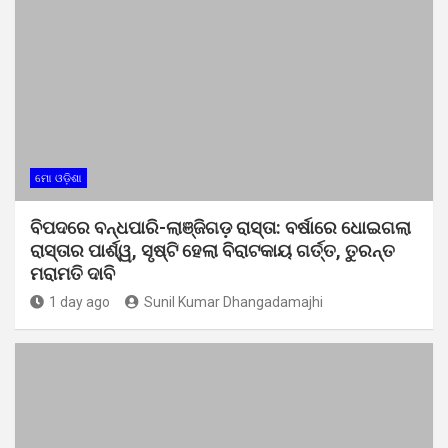
ମୋ ଓଡ଼ିଶା
ବିପଦରେ ବନ୍ଧପାରି-ଲାଞ୍ଜିଗଡ଼ ରାସ୍ତା: ବର୍ଷାରେ ଧୋଇଗଲା
ରାସ୍ତାର ପାର୍ଶ୍ୱ, ସୃଷ୍ଟି ହେଲା ବିରାଟକାୟ ଗର୍ତ୍ତ, ତୁରନ୍ତ
ମରାମତି ଦାବି
1 day ago
Sunil Kumar Dhangadamajhi