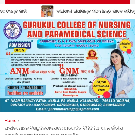
ବାଘଶାଳା ରାଧାକାନ୍ତ ମଠ ମହନ୍ତ ଭାବେ ଦାୟିତ୍ୱ ନେଲେ ଗୋପାଳ 
Home
ଫକୀରମୋହନ ବିଶ୍ୱବିଦ୍ୟାଳୟରେ ଆୟୋଜିତ ତିନିଦିନିଆ ଆନ୍ତର୍ଜାତୀୟ