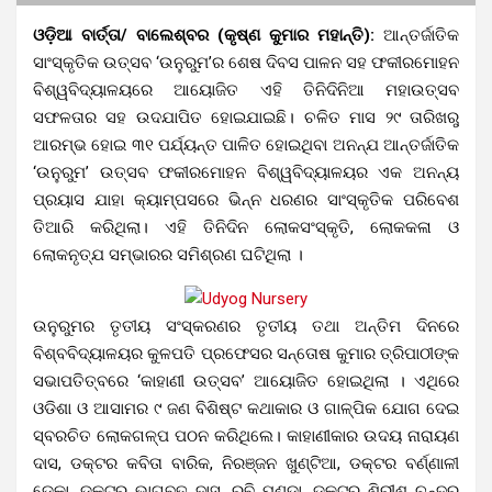
ଓଡ଼ିଆ ବାର୍ତ୍ତା/ ବାଲେଶ୍ବର (କୃଷ୍ଣ କୁମାର ମହାନ୍ତି):
ଆନ୍ତର୍ଜାତିକ
ସାଂସ୍କୃତିକ ଉତ୍ସବ ‘ଉନୁରୁମ’ର ଶେଷ ଦିବସ ପାଳନ ସହ ଫକୀରମୋହନ
ବିଶ୍ୱବିଦ୍ୟାଳୟରେ ଆୟୋଜିତ ଏହି ତିନିଦିନିଆ ମହାଉତ୍ସବ
ସଫଳତାର ସହ ଉଦଯାପିତ ହୋଇଯାଇଛି। ଚଳିତ ମାସ ୨୯ ତାରିଖରୁ
ଆରମ୍ଭ ହୋଇ ୩୧ ପର୍ଯ୍ୟନ୍ତ ପାଳିତ ହୋଇଥିବା ଅନନ୍ଯ ଆନ୍ତର୍ଜାତିକ
‘ଉନୁରୁମ’ ଉତ୍ସବ ଫକୀରମୋହନ ବିଶ୍ୱବିଦ୍ୟାଳୟର ଏକ ଅନନ୍ୟ
ପ୍ରୟାସ ଯାହା କ୍ୟାମ୍ପସରେ ଭିନ୍ନ ଧରଣର ସାଂସ୍କୃତିକ ପରିବେଶ
ତିଆରି କରିଥିଲା। ଏହି ତିନିଦିନ ଲୋକସଂସ୍କୃତି, ଲୋକକଳା ଓ
ଲୋକନୃତ୍ଯ ସମ୍ଭାରର ସମିଶ୍ରଣ ଘଟିଥିଲା ।
ଉନୁରୁମର ତୃତୀୟ ସଂସ୍କରଣର ତୃତୀୟ ତଥା ଅନ୍ତିମ ଦିନରେ
ବିଶ୍ବବିଦ୍ୟାଳୟର କୁଳପତି ପ୍ରଫେସର ସନ୍ତୋଷ କୁମାର ତ୍ରିପାଠୀଙ୍କ
ସଭାପତିତ୍ବରେ
‘କାହାଣୀ ଉତ୍ସବ’ ଆୟୋଜିତ ହୋଇଥିଲା । ଏଥିରେ
ଓଡିଶା ଓ ଆସାମର ୯ ଜଣ ବିଶିଷ୍ଟ କଥାକାର ଓ ଗାଳ୍ପିକ ଯୋଗ ଦେଇ
ସ୍ବରଚିତ ଲୋକଗଳ୍ପ ପଠନ କରିଥିଲେ। କାହାଣୀକାର ଉଦୟ ନାରାୟଣ
ଦାସ, ଡକ୍ଟର କବିତା ବାରିକ, ନିରଞ୍ଜନ ଖୁଣ୍ଟିଆ, ଡକ୍ଟର ବର୍ଣ୍ଣାଳୀ
ଡେକା, ଡକ୍ଟର ଭାଗବତ ଦାସ, ରବି ପଣ୍ଡା, ଡକ୍ଟର ଶିରୀଶ ଚନ୍ଦ୍ର