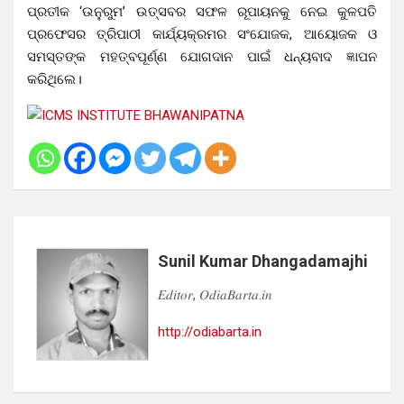
ପ୍ରତୀକ ‘ଉନୁରୁମ’ ଉତ୍ସବର ସଫଳ ରୂପାୟନକୁ ନେଇ କୁଳପତି
ପ୍ରଫେସର ତ୍ରିପାଠୀ କାର୍ଯ୍ୟକ୍ରମର ସଂଯୋଜକ, ଆୟୋଜକ ଓ
ସମସ୍ତଙ୍କ ମହତ୍ବପୂର୍ଣ୍ଣ ଯୋଗଦାନ ପାଇଁ ଧନ୍ୟବାଦ ଜ୍ଞାପନ
କରିଥିଲେ।
Sunil Kumar Dhangadamajhi
𝐸𝑑𝑖𝑡𝑜𝑟, 𝑂𝑑𝑖𝑎𝐵𝑎𝑟𝑡𝑎.𝑖𝑛
http://odiabarta.in