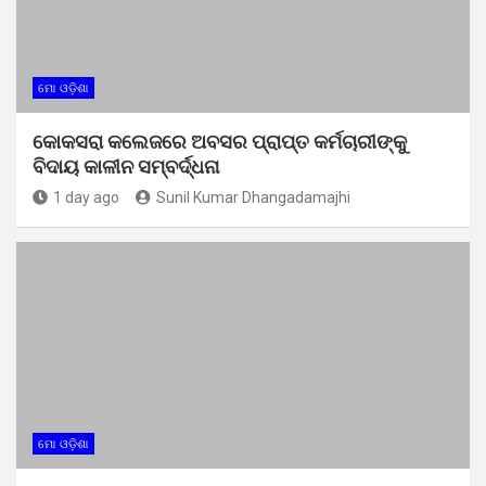
ମୋ ଓଡ଼ିଶା
କୋକସରା କଲେଜରେ ଅବସର ପ୍ରାପ୍ତ କର୍ମଚାରୀଙ୍କୁ
ବିଦାୟ କାଳୀନ ସମ୍ବର୍ଦ୍ଧନା
1 day ago
Sunil Kumar Dhangadamajhi
ମୋ ଓଡ଼ିଶା