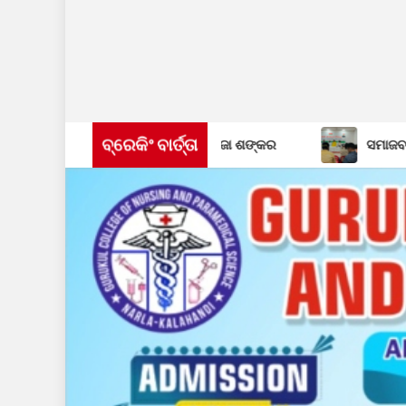
ବ୍ରେକିଂ ବାର୍ତ୍ତା
କର୍ମୀ ଇଂ. ଗିରିଜା ଶଙ୍କର
ସମାଜବାଦୀ ପାର୍ଟି ପକ୍ଷରୁ ପାଳିତ ହ