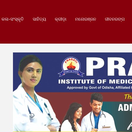
କଳା-ସଂସ୍କୃତି
ସାହିତ୍ୟ
କ୍ରୀଡ଼ା
ମନୋରଞ୍ଜନ
ଜୀବନରଙ୍ଗ