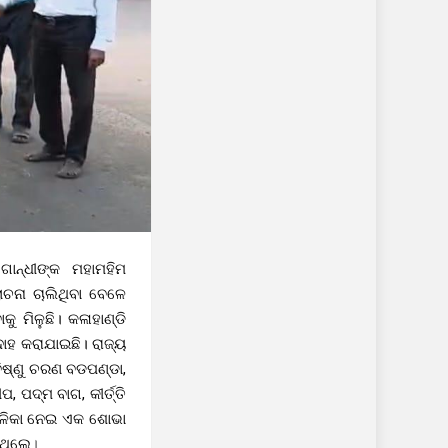
ନ୍ଧୀଙ୍କ ମହାମହିମ
ଚନା ଚାଲିଥିବା ବେଳେ
ୁ ମିଳୁଛି। କଳାହାଣ୍ଡି
ଦାହ କରାଯାଇଛି। ରାଜ୍ୟ
 ବିଷ୍ଣୁ ଚରଣ ବଡପଣ୍ଡା,
 ପଦ୍ମ ବାଗ, କୀର୍ତ୍ତି
୍ତଳିକା ନେଇ ଏକ ଶୋଭା
ିଥିଲେ
।