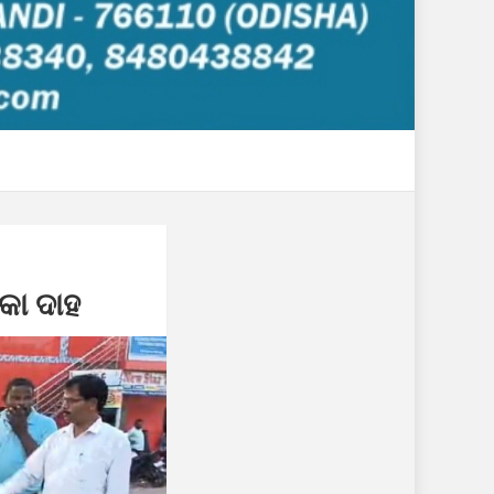
କା ଦାହ