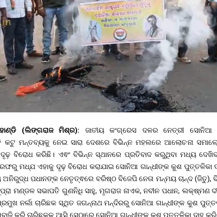
ାହାଣ୍ଡି (ଲିଙ୍ଗରାଜ ମିଶ୍ର):
ଜାତୀୟ କଂଗ୍ରେସ ଦଳର ନେତ୍ରୀ ସୋନିଆ ଗା
ରତି କଟୁ ମନ୍ତବ୍ୟକୁ ନେଇ ସାରା ଦେଶରେ ବିଭିନ୍ନ ମହଲରେ ଆଲୋଚନା ସମାଲୋ
ଦୃଢ଼ ବିରୋଧ କରିଛି। ଏଵଂ ବିଭିନ୍ନ ସ୍ଥାନରେ ପ୍ରତିବାଦ କରୁଥିବା ମଧ୍ୟ ଦେଖିବାକ
ି ତରଫରୁ ମଧ୍ଯ ଏହାକୁ ଦୃଢ଼ ବିରୋଧ କରାଯାଇ ସୋନିଆ ଗାନ୍ଧୀଙ୍କ କୁଶ ପୁତ୍ତଳିକା 
ୟ ଅନିରୁଦ୍ଧ ପଧାନଙ୍କ ନେତୃତ୍ଵରେ ବରିଷ୍ଠ ବିଜେପି ନେତା ମନ୍ମୟ ଚାନ୍ଦ (ଜିତୁ),
ପ୍ରା ମଣ୍ଡଳ ସଭାପତି ଗୁଣନିଧି ସାହୁ, ମୃଗରାଜ ନାଏକ, ନବୀନ ପଧାନ, ଲକ୍ଷ୍ମଣ ଦୀପ,
ରମୁଖ ନର୍ଲା ଚାରିଛକ ସ୍ଥିତ ଜଗନ୍ନାଥ ମନ୍ଦିରରୁ ସୋନିଆ ଗାନ୍ଧୀଙ୍କ କୁଶ ପୁତ
ାରାବାଜି କରି ଚାରିଛକକୁ ଆସି ସେଠାରେ ସୋନିଆ ଗାନ୍ଧୀଙ୍କ କୁଶ ପୁତ୍ତଳିକା ଦାହ କର