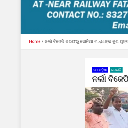
Home
ନର୍ଲା ବିଜେପି ତରଫରୁ ସୋନିଆ ଗାନ୍ଧୀଙ୍କ କୁଶ ପୁତ୍
ମୋ ଓଡ଼ିଶା
ରାଜନୀତି
ନର୍ଲା ବିଜେ