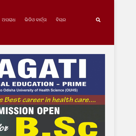
ଅପରାଧ
ଭିଡିଓ ବାର୍ତ୍ତା
ବିଚାର