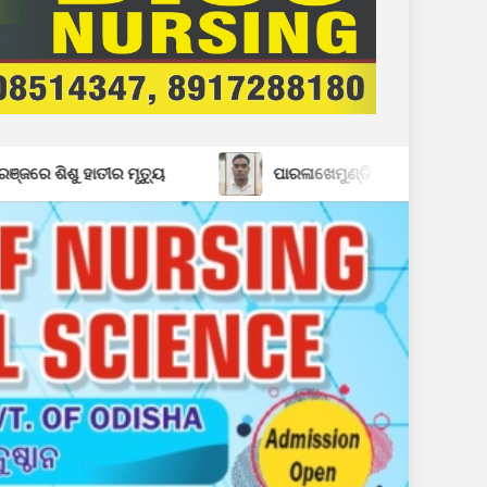
ପାରଳାଖେମୁଣ୍ଡି ପଟ୍ଟନାୟକ ବନ୍ଧ ପୁନରୁଦ୍ଧାର ଓ ନବୀକରଣରେ ୫