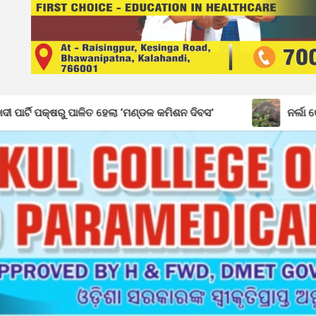
େଲା ‘ମଣ୍ଡଳ କମିଶନ ଦିବସ’
ନର୍ଲା ରେଞ୍ଜରେ ଶିଶୁ ହାତୀର ମୃତ୍ୟୁ