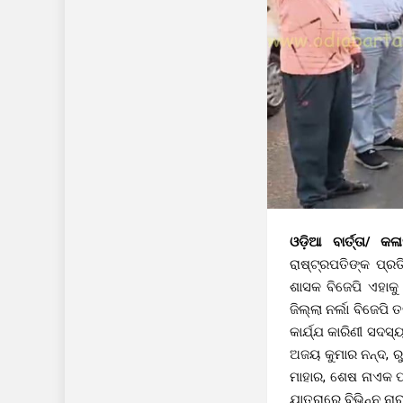
ଓଡ଼ିଆ ବାର୍ତ୍ତା/ କଳ
ରାଷ୍ଟ୍ରପତିଙ୍କ ପ୍
ଶାସକ ବିଜେପି ଏହାକୁ 
ଜିଲ୍ଲା ନର୍ଲା ବିଜେପ
କାର୍ଯ୍ଯ କାରିଣୀ ସଦସ୍
ଅଜୟ କୁମାର ନନ୍ଦ, ରୁ
ମାହାର, ଶେଷ ନାଏକ ପ୍
ଯାତ୍ରାରେ ବିଭିନ୍ନ ନ