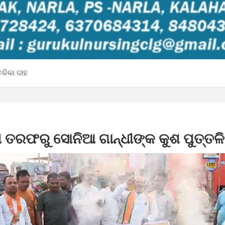
ତଳିକା ଦାହ
ପି ତରଫରୁ ସୋନିଆ ଗାନ୍ଧୀଙ୍କ କୁଶ ପୁତ୍ତଳି