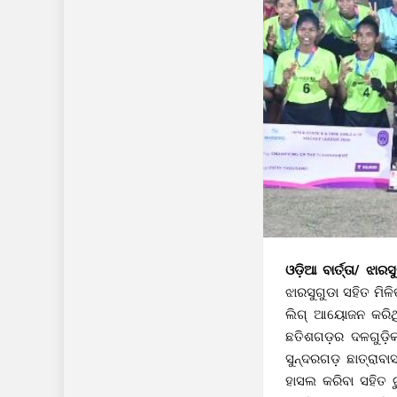
ଓଡ଼ିଆ ବାର୍ତ୍ତା/ ଝାରସ
ଝାରସୁଗୁଡା ସହିତ ମିଳ
ଲିଗ୍ ଆୟୋଜନ କରିଥିଲା
ଛତିଶଗଡ଼ର ଦଳଗୁଡ଼ିକ
ସୁନ୍ଦରଗଡ଼ ଛାତ୍ରାବ
ହାସଲ କରିବା ସହିତ 