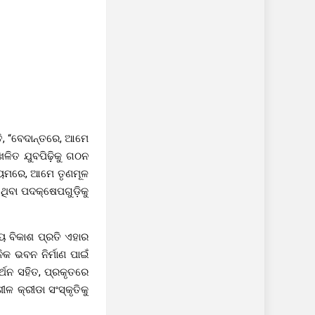
ତି, “ବେଦାନ୍ତରେ, ଆମେ
ଳିତ ଯୁବପିଢ଼ିକୁ ଗଠନ
ାଧ୍ୟମରେ, ଆମେ ତୃଣମୂଳ
ଥିବା ପଦକ୍ଷେପଗୁଡ଼ିକୁ
ାୟ ବିକାଶ ପ୍ରତି ଏହାର
 ଭବନ ନିର୍ମାଣ ପାଇଁ
୍ଥନ ସହିତ, ପ୍ରକୃତରେ
ଳ କ୍ରୀଡା ସଂସ୍କୃତିକୁ