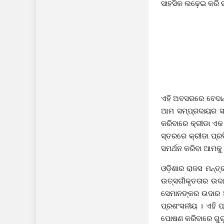
ସାହସିକ ଲଢ଼େଇ କରି ର
ଏହି ଅବସରରେ ବେଦାନ୍ତ
ଆମ ସମ୍ପ୍ରଦାୟର ସାମ
କରିବାରେ କ୍ରୀଡା ଏକ 
ସ୍ତରରେ କ୍ରୀଡା ପ୍ରତ
ସମର୍ଥନ କରିବା ଆମକୁ 
ଓଡ଼ିଶାର ରାଜସ ମନ୍ତ୍
ଉତ୍ସର୍ଗୀକୃତତାର ଉ
ସେମାନଙ୍କର ଉଦାର ଅବ
ପ୍ରଶଂସନୀୟ । ଏହି ପ୍
ପୋଷଣ କରିବାରେ ଗୁରୁତ