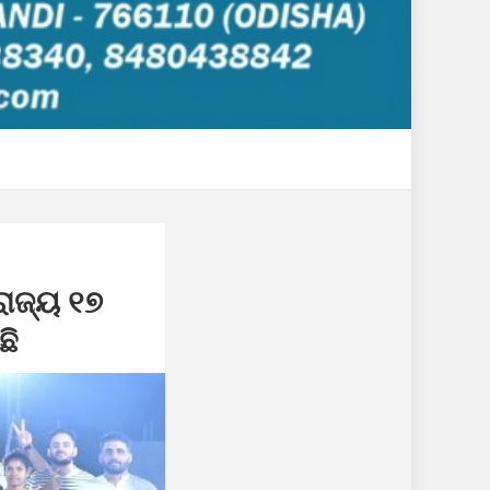
ରାଜ୍ୟ ୧୭
ଛି