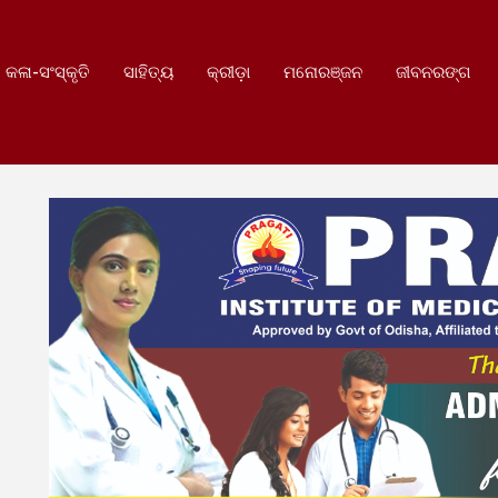
କଳା-ସଂସ୍କୃତି
ସାହିତ୍ୟ
କ୍ରୀଡ଼ା
ମନୋରଞ୍ଜନ
ଜୀବନରଙ୍ଗ