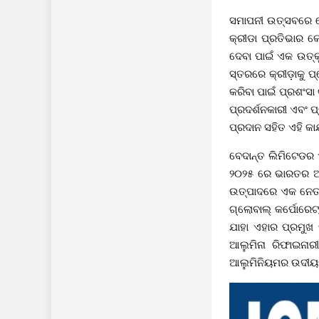
ସମାପନୀ ଉତ୍ସବରେ ଯୋ
କ୍ରୀଡା ପ୍ରତିଭାର କେ
ଦେବା ପାଇଁ ଏକ ଉତ୍କ
ସ୍ତରରେ କ୍ରୀଡ଼ାକୁ ପ
କରିବା ପାଇଁ ପ୍ରଶଂସା
ପ୍ରଦର୍ଶନକାରୀ ଏବଂ 
ପ୍ରଦାନ ସହିତ ଏହି କା
ବେଦାନ୍ତ ଲିମିଟେଡର 
୨୦୨୫ ରେ ଭାରତର ଅଧା
ଉତ୍ପାଦରେ ଏକ ନେତା 
ଗ୍ଲୋବାଲ୍ କର୍ପୋରେଟ୍
ଯାହା ଏହାର ପ୍ରମୁଖ
ଆଲୁମିନା ରିଫାଇନାର
ଆଲୁମିନିୟମର ଉଦୀୟମା