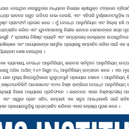
ଗ ଦେଇଥିବା ଝାରସୁଗୁଡାର ମାନ୍ୟବର ବିଧାୟକ ଶ୍ରୀଯୁକ୍ତ ଟଙ୍କଧର ତ୍ରିପାଠି କ
ନ୍ଦ୍ର ଭାବରେ ଦ୍ରୁତ ଗତିରେ ଉଭା ହେଉଛି, ଏବଂ ଏହିପରି ଟୁର୍ଣ୍ଣାମେଟଗୁଡ଼ିକ 
ୃଷ୍ଟ ପ୍ଲାଟଫର୍ମ ପ୍ରଦାନ କରେ । ମୁଁ ବେଦାନ୍ତ ଆଲୁମିନିୟମ ଏବଂ ଜିଲ୍ଲା ହକି
୍ରୋତ୍ସାହିତ କରିବା ଏବଂ ଯୁବତୀମାନଙ୍କୁ ନିଭୀକ ଭାବରେ ସେମାନଙ୍କର ସପ୍ନ ପୂର
 କରୁଛି ।” ସ୍ଥାନୀୟ ବିଶିଷ୍ଟ ବ୍ୟକ୍ତି ଏବଂ ସମ୍ପ୍ରଦାୟ ସଦସ୍ୟଙ୍କ ଉପସ୍ଥିତିରେ
ପ୍ରଶିକ୍ଷକ ଏବଂ ଆୟୋଜକଙ୍କ ସାମୂହିକ ପ୍ରୟାସକୁ ସମ୍ମାନିତ କରିବା ପାଇଁ ଏକ ସ
ର୍ଯ୍ୟକ୍ରମ ଶେଷ ହୋଇଥିଲା ।
ଏକ ବ୍ୟବସାୟ, ବେଦାନ୍ତ ଆଲୁମିନିୟମ୍, ଭାରତର ସର୍ବବୃହତ ଆଲୁମିନିୟମ୍ ଉତ୍ପାଦ
ରୁ ଅଧ‌ିକ ଅର୍ଥାତ୍ ୨.୪୨ ନିୟୁତ ଟନ୍ ଆଲୁମିନିୟମ୍ ଉତ୍ପାଦନ କରେ । ଏହା ମୂଲ
ଯାହା ମୁଖ୍ୟ ଶିଳ୍ପଗୁଡ଼ିକରେ ଗୁରୁତ୍ବପୂର୍ଣ ପ୍ରୟୋଗ ଖୋଜେ । ଆଲୁମିନିୟମ୍ ଶ
 ସଷ୍ଟେନେବିଲିଟି ଆସେସମେଟ ୨୦୨୪ ବିଶ୍ଵ ରାଙ୍କିରେ ବେଦାନ୍ତ ଆଲୁମିନିୟମ୍ ଦ୍
 ସ୍ଥାୟୀ ବିକାଶ ଅଭ୍ୟାସର ପ୍ରତିଫଳନ । ଭାରତରେ ଏହାର ବିଶ୍ଵସ୍ତରୀୟ ଆଲ
ୀ ଏବଂ ପାୱାର ପ୍ଲାଟ ସହିତ, କମ୍ପାନୀ ଏକ ସବୁଜ ଆସନ୍ତାକାଲି ପାଇଁ ଭବି
ନ ପ୍ରୟୋଗଗୁଡ଼ିକୁ ପ୍ରୋତ୍ସାହିତ କରିବାର ଏହାର ଲକ୍ଷ୍ୟ ପୂରଣ କରେ ।