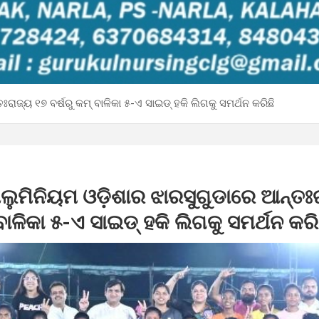
ରାଜ୍ୟ ୧୭ ବର୍ଷରୁ କମ୍ ବାଳିକା ୫-ଏ ସାଇଡ୍ ହକି ଲିଗକୁ ସମର୍ଥନ କରିଛି
ଲୁମିନିୟମ ଓଡ଼ିଶାର ଝାରସୁଗୁଡାରେ ଆନ୍ତଃ
 ବାଳିକା ୫-ଏ ସାଇଡ୍ ହକି ଲିଗକୁ ସମର୍ଥନ କରି