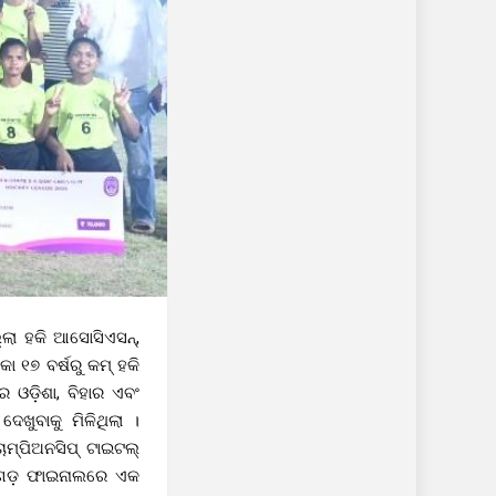
୍ଲା ହକି ଆସୋସିଏସନ୍,
ା ୧୭ ବର୍ଷରୁ କମ୍ ହକି
େ ଓଡ଼ିଶା, ବିହାର ଏବଂ
େଖୁବାକୁ ମିଳିଥିଲା ।
ାମ୍ପିଅନସିପ୍ ଟାଇଟଲ୍
ଦରଗଡ଼ ଫାଇନାଲରେ ଏକ