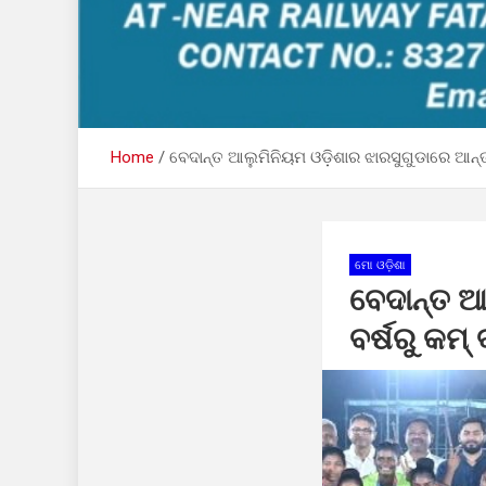
Home
ବେଦାନ୍ତ ଆଲୁମିନିୟମ ଓଡ଼ିଶାର ଝାରସୁଗୁଡାରେ ଆନ୍ତଃ
ମୋ ଓଡ଼ିଶା
ବେଦାନ୍ତ ଆ
ବର୍ଷରୁ କମ୍