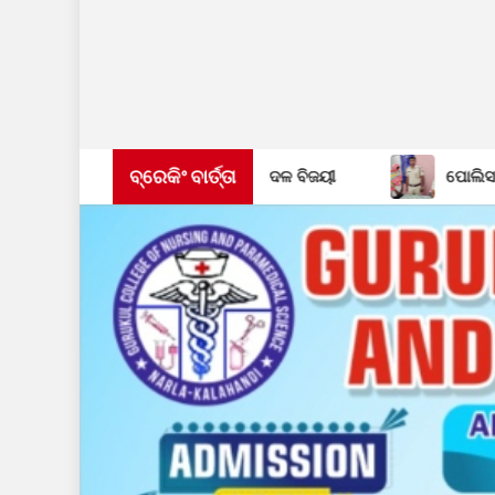
ବ୍ରେକିଂ ବାର୍ତ୍ତା
ଡା ଓ ସିପାଞ୍ଜିରୀ ଦଳ ବିଜୟୀ
ପୋଲିସ ପକ୍ଷରୁ ଅଭିଯୁକ୍ତଙ୍କ 