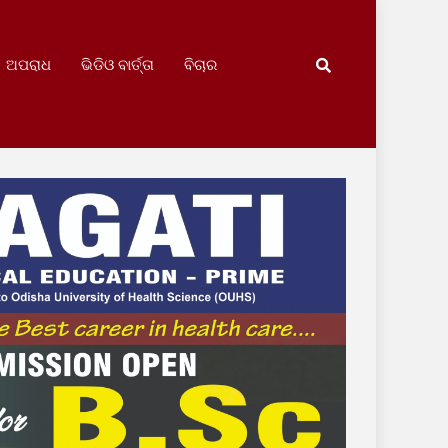
ଅପରାଧ
ଭିଡିଓ ବାର୍ତ୍ତା
ବିଚାର