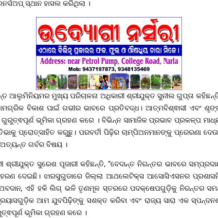
ନର୍ସଅପ୍ ସ୍ଥାନ ହାସଲ କରିଥିଲା ।
 ଆଲୁମିନିୟମର ମୁଖ୍ୟ ପରିଚାଳନା ଅଧିକାରୀ ଶ୍ରୀଯୁକ୍ତ ସୁନୀଲ ଗୁପ୍ତା କହିଛନ୍
ଗ୍ରିକ ବିକାଶ ପାଇଁ ଗଭୀର ଭାବରେ ପ୍ରତିବଦ୍ଧ। ଆତ୍ମବିଶ୍ଵାସୀ ଏବଂ ଶୃଙ୍ଖ
ଗୁରୁତ୍ଵପୂର୍ଣ ଭୂମିକା ଗ୍ରହଣ କରେ । ବିଭିନ୍ନ ସାମାଜିକ ପ୍ରଭାବ ପ୍ରକଳ୍ପ ମ
ିଭାକୁ ପ୍ରୋତ୍ସାହିତ କରୁଛୁ। ପରବର୍ତୀ ପିଢ଼ିର ଚାମ୍ପିଅନମାନଙ୍କୁ ପ୍ରେରଣା ଦେଉ
ଅତ୍ୟନ୍ତ ଗର୍ବର ବିଷୟ ।
ରୀ ଶ୍ରୀଯୁକ୍ତ ସୁରେଶ ପୂଜାରୀ କହିଛନ୍ତି, “ବେଦାନ୍ତ ନିରନ୍ତର ଭାବରେ ସମ୍ପ୍ରଦ
ଦାହରଣ ଦେଇଛି। ଝାରସୁଗୁଡାରେ ଜିଲ୍ଲା ଆଥଲେଟିକ୍ସ ଆସୋସିଏସନର ପ୍ରଶାସନିକ
ଦାନ, ଏହି ହକି ଲିଗ୍ ଭଳି ତୃଣମୂଳ ସ୍ତରରେ ପଦକ୍ଷେପଗୁଡ଼ିକୁ ନିରନ୍ତର ସମର
ରୟାସଗୁଡ଼ିକ ଆମ ଯୁବପିଢ଼ିଙ୍କୁ ସଶକ୍ତ କରିବା ଏବଂ ରାଜ୍ୟ ସାରା ଏକ ସ୍ପନ୍ଦନଶୀ
୍ଵପୂର୍ଣ ଭୂମିକା ଗ୍ରହଣ କରେ ।