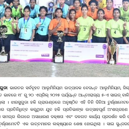
ୁଗୁଡା
: ଭାରତର ସର୍ବବୃହତ ଆଲୁମିନିୟମ ଉତ୍ପାଦକ ବେଦାନ୍ତ ଆଲୁମିନିୟମ, ଜିଲ
ିତ ଭାବରେ ୧୮ ରୁ ୨୦ ଏପ୍ରିଲ୍ ୨୦୨୫ ପର୍ଯ୍ୟନ୍ତ ଆନ୍ତଃରାଜ୍ୟ ୫-ଏ ସାଇଡ୍ ବାଳିକ
 । ଝାରସୁଗୁଡା ହକି ଗ୍ରାଉଣ୍ଡରେ ଅନୁଷ୍ଠିତ ଏହି ତିନି ଦିନିଆ ଟୁର୍ଣ୍ଣାମେଟର
ର ପ୍ରତିନିଧିତ୍ବ କରୁଥିବା ଯୁବ ହକି ପ୍ରତିଭାଙ୍କ ଉତ୍ସାହପୂର୍ଣ ଅଂଶଗ୍ରହଣ ଦ
ାସ ସମଗ୍ର ଲିଗରେ ଅସାଧାରଣ ଦକ୍ଷତା ଏବଂ ଦଳଗତ କାର୍ଯ୍ୟ ପ୍ରଦର୍ଶନ କରି ଚ
ଟୁର୍ଣ୍ଣାମେଟଟି ଏକ ଉଚ୍ଚମାନର ଲକ୍ଷ୍ୟରେ ଶେଷ ହୋଇଥିଲା । ସାଇ ସୁନ୍