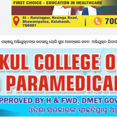
କବଜାରୁ ଚୋରି ସୁନା ଅଳଙ୍କାର ଜବତ: ଅଭିଯୁକ୍ତ ଗିରଫ
ନର୍ଲାର