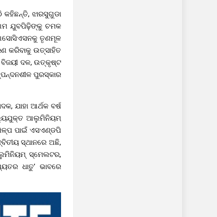
ହିଛନ୍ତି, ଝାରସୁଗୁଡା
ଆମ ଯୁବପିଢ଼ିଙ୍କୁ ଚମକ
 ଆସୋସିଏସନକୁ ତୃଣମୂଳ
ଣ କରିବାକୁ ଉତ୍ସାହିତ
 ବିଜୟୀ ଦଳ, ଉତ୍କୃଷ୍ଟ
୍ପନ୍ଦନଶୀଳ ପୁରସ୍କାର
କ, ଯାହା ଆର୍ଥକ ବର୍ଷ
୍ୟଯୁକ୍ତ ଆଲୁମିନିୟମ୍
ିଳ୍ପ ପାଇଁ ଏସଏଣ୍ଡପି
ବିତୀୟ ସ୍ଥାନରେ ଅଛି,
ୁମିନିୟମ୍ ସ୍ମେଲଟର,
ଷ୍ୟତର ଧାତୁ’ ଭାବରେ