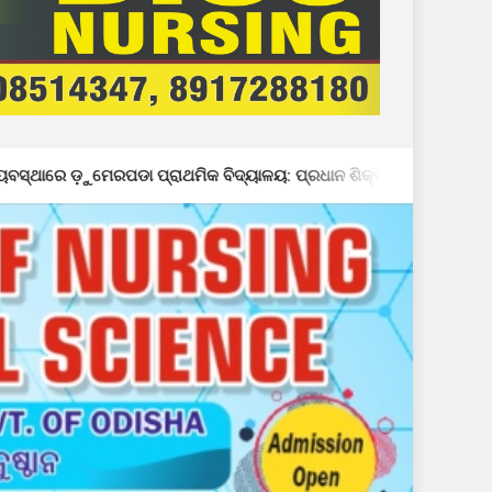
ଥମିକ ବିଦ୍ୟାଳୟ: ପ୍ରଧାନ ଶିକ୍ଷକଙ୍କ ମନମାନି ଯୋଗୁଁ ଶ୍ରେଣୀ କୋଠରୀରେ ଚାଉ