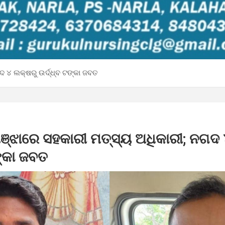
ଦ ୪ ଲକ୍ଷରୁ ଉର୍ଦ୍ଧ୍ବ ଟଙ୍କା ଜବତ
 ପଞ୍ଝାରେ ସହକାରୀ ମତ୍ସ୍ୟ ଅଧିକାରୀ; ନଗଦ
ଙ୍କା ଜବତ