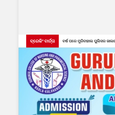
ବ୍ରେକିଂ ବାର୍ତ୍ତା
୮ ବର୍ଷ ପରେ ମୁରିବାହାଲ ପୁଲିସର ଜାଲରେ ଫେରାର ଅଭିଯୁକ୍ତ, ମୁମ୍