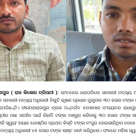
୍ଣ୍ଣପୁର ( ରାଜ କିଶୋର ତ୍ରିପାଠୀ ):
ଲାଂଚନେଇ ଧରାପଡିଲେ ସହକାରୀ ମତ୍ସ୍ୟ ଅଧି
ର ସହକାରୀ ମତ୍ସ୍ୟ ଅଧିକାରୀ ବିଭୁତି ଭୂଷଣ ପ୍ରଧାନ ଗୁରୁବାର ୩୦ ହଜାର ଟଙ୍କା
ରାପଡିଛନ୍ତି। ବୀରମହାରାଜପୁର ବ୍ଲକ ଅନ୍ତର୍ଗତ ବଡଖମାର ପଂଚାୟତର ରାଧାପୁର
ୀର ମାଛ ଜାଆଁଳ ପାଇଁ ରିହାତିି ଟଙ୍କା ମଞ୍ଜୁର କରିବାକୁ ୩୦ ହଜାର ଟଙ୍କା 
ୁ ଏହି ସ୍ୱୟଂ ହାୟକ ଗୋଷ୍ଠିର ପ୍ରଥମ କିସ୍ତି ଟଙ୍କା ମଂଜୁର ହୋଇସାରିଥିବା ବେଳେ 
ୀ ମତ୍ସ୍ୟ ଅଧିକାରୀ ୪୫ ହଜାର ଟଙ୍କା ଲାଞ୍ଚ ଦାବୀ କରିଥିଲେ। ଫଳରେ ମହିଳା ସ