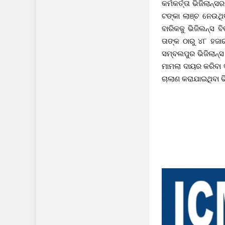
କର୍ମକର୍ତ୍ତା ଭିଜିଲା
ଟଙ୍କା ଲାଞ୍ଚ ନେଉଥ
ବାରିକକୁ ଭିଜିଲନ୍ସ 
ତାଙ୍କ ଠାରୁ ୪୮ ହଜ
ସମ୍ବଲପୁର ଭିଜିଲାନ୍
ମାମଲା ଦାୟର କରିବା ସ
ଚାଲାଣ କରାଯାଇଥିବା ଭ