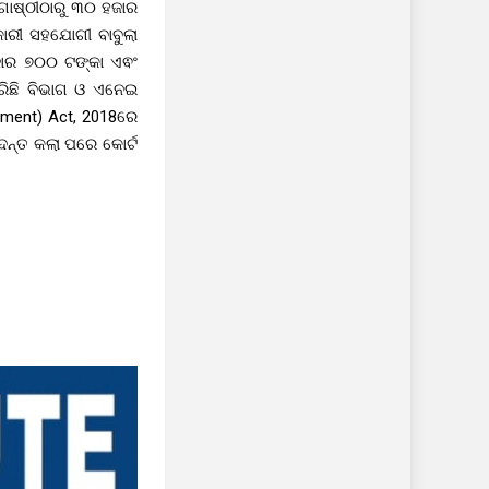
 ଗୋଷ୍ଠୀଠାରୁ ୩୦ ହଜାର
ାରୀ ସହଯୋଗୀ ବାବୁଲା
ହଜାର ୭୦୦ ଟଙ୍କା ଏଵଂ
ରିଛି ବିଭାଗ ଓ ଏନେଇ
dment) Act, 2018ରେ
ଦନ୍ତ କଲା ପରେ କୋର୍ଟ