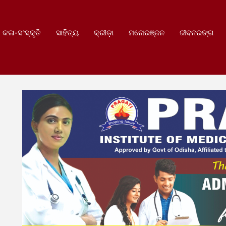
କଳା-ସଂସ୍କୃତି
ସାହିତ୍ୟ
କ୍ରୀଡ଼ା
ମନୋରଞ୍ଜନ
ଜୀବନରଙ୍ଗ