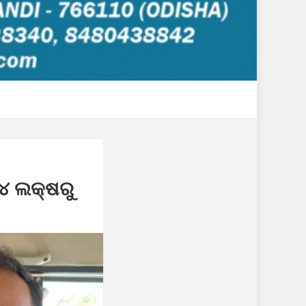
 ୪ ଲକ୍ଷରୁ