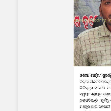
ଓଡିଆ ବାର୍ତ୍ତା/ ସୁବର
ଜିଲ୍ଲା ବୀରମହାରାଜପୁ
ଭିଜିଲାନ୍ସ ହାତରେ ଧ
ସ୍ୱୟଂ ସହାୟକ ଗୋଷ୍ଠ
ଧରାପଡିଛନ୍ତି। ପୁର୍ବର
ମଞ୍ଜୁର ପାଇଁ ସହକାର