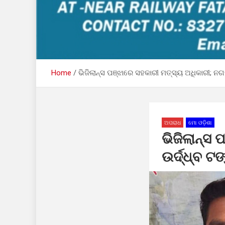
Home
ଭିଜିଲାନ୍ସ ପଞ୍ଝାରେ ସହକାରୀ ମତ୍ସ୍ୟ ଅଧିକାରୀ; ନଗ
ଅପରାଧ
ମୋ ଓଡ଼ିଶା
ଭିଜିଲାନ୍ସ
ଉର୍ଦ୍ଧ୍ବ ଟ