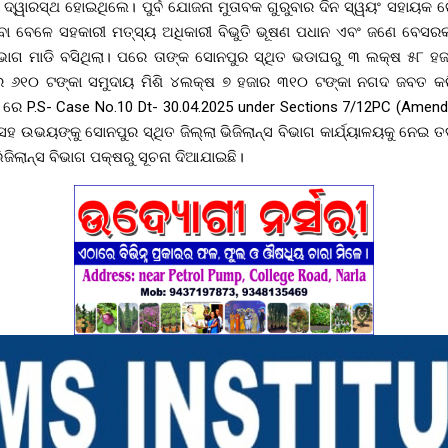
ନ୍ସର ଦ୍ୱାରସ୍ଥ ହୋଇଥିଲେ। ପୁର୍ବ ଯୋଜନା ମୁତାବକ ଗୁରୁବାର ଦିନ ସ୍ୱୟଂ ସହାୟକ
ିବା ବେଳେ ସହକାରୀ ମତ୍ସ୍ୟ ଅଧିକାରୀ ବିଭୁତି ଭୂଷଣ ପଧାନ ଏବଂ ଜଣେ ବେସରକ
ବିଭାଗ ମାଡି ବସିଥିଲା। ପରେ ତାଙ୍କ ସୋନପୁର ସ୍ଥିତ ଭଡାଘରୁ ୩ ଲକ୍ଷ ୫୮ 
ାର ୬୧୦ ଟଙ୍କା ସମୁଦାୟ ମିଶି ୪ଲକ୍ଷ ୭ ହଜାର ୩୧୦ ଟଙ୍କା ନଗଦ ଜବତ କ
ସ ରେ P.S- Case No.10 Dt- 30.04.2025 under Sections 7/12PC (Amen
ହ ଉଭୟଙ୍କୁ ସୋନପୁର ସ୍ଥିତ ଜିଲ୍ଲା ଭିଜିଲାନ୍ସ ବିଭାଗ କାର୍ଯ୍ୟାଳୟକୁ ନେଇ ତ
ିଜିଲାନ୍ସ ବିଭାଗ ପକ୍ଷରୁ ସୂଚନା ଦିଆଯାଇଛି।