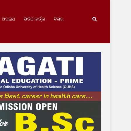
ଅପରାଧ
ଭିଡିଓ ବାର୍ତ୍ତା
ବିଚାର