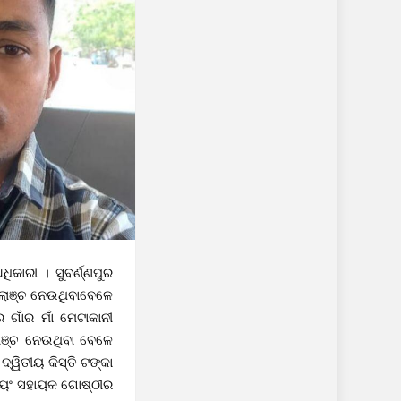
କାରୀ । ସୁବର୍ଣ୍ଣପୁର
 ଲାଞ୍ଚ ନେଉଥିବାବେଳେ
 ଗାଁର ମାଁ ମେଟାକାନୀ
ଲାଞ୍ଚ ନେଉଥିବା ବେଳେ
ଦ୍ୱିତୀୟ କିସ୍ତି ଟଙ୍କା
୍ୱୟଂ ସହାୟକ ଗୋଷ୍ଠୀର