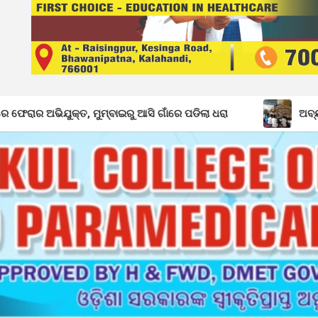
ବାଇରୁ ଆସି ଗାଁରେ ପଡିଲା ଧରା
ଅବ୍ୟବସ୍ଥାରେ ଡ଼ୁମେରପଡା ପ୍ରା