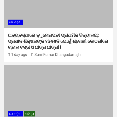
ମୋ ଓଡ଼ିଶା
ଅବ୍ୟବସ୍ଥାରେ ଡ଼ୁମେରପଡା ପ୍ରାଥମିକ ବିଦ୍ୟାଳୟ:
ପ୍ରଧାନ ଶିକ୍ଷକଙ୍କ ମନମାନି ଯୋଗୁଁ ଶ୍ରେଣୀ କୋଠରୀରେ
ଚାଉଳ ବସ୍ତା ଓ ଛାତ୍ର ଛାତ୍ରୀ !
1 day ago
Sunil Kumar Dhangadamajhi
ମୋ ଓଡ଼ିଶା
ସାହିତ୍ୟ