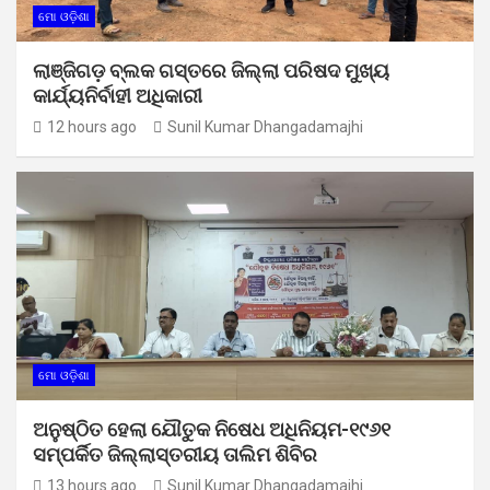
ମୋ ଓଡ଼ିଶା
ଲାଞ୍ଜିଗଡ଼ ବ୍ଲକ ଗସ୍ତରେ ଜିଲ୍ଲା ପରିଷଦ ମୁଖ୍ୟ
କାର୍ଯ୍ୟନିର୍ବାହୀ ଅଧିକାରୀ
12 hours ago
Sunil Kumar Dhangadamajhi
ମୋ ଓଡ଼ିଶା
ଅନୁଷ୍ଠିତ ହେଲା ଯୌତୁକ ନିଷେଧ ଅଧିନିୟମ-୧୯୬୧
ସମ୍ପର୍କିତ ଜିଲ୍ଲାସ୍ତରୀୟ ତାଲିମ ଶିବିର
13 hours ago
Sunil Kumar Dhangadamajhi