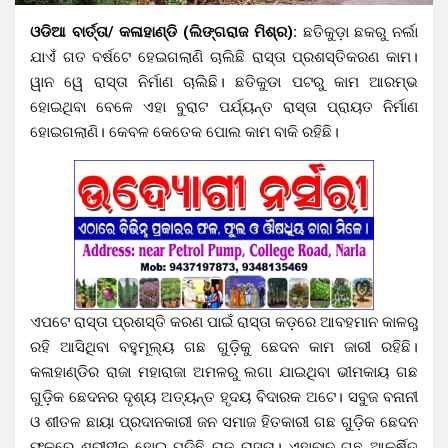
ଓଡିଆ ବାର୍ତ୍ତା/ କଳାହାଣ୍ଡି (ଲିଙ୍ଗରାଜ ମିଶ୍ର):
ଛତିକୁଡ଼ା ଛକରୁ ନର୍ଲା
ଯାଏଁ ଗତ ବର୍ଷଟେ ହେଇଗଲାଣି ଚାଲିଛି ରାସ୍ତା ପ୍ରଶସ୍ତିକରଣ କାମ।
ୱାନ ୱେ ରାସ୍ତା ନିର୍ମାଣ ଚାଲିଛି। ଛତିକୁଡା ପଟରୁ କାମ ଆରମ୍ଭ
ହୋଇଥିବା ବେଳେ ଏହା ବୁରାଟ ପର୍ଯ୍ୟନ୍ତ ରାସ୍ତା ପ୍ରାୟତ ନିର୍ମାଣ
ହୋଇଗଲାଣି। କେବଳ କେତେକ ପୋଲ କାମ ବାକି ରହିଛି।
ଏପଟେ ରାସ୍ତା ପ୍ରଶସ୍ତି କରଣ ପାଇଁ ରାସ୍ତା କଡ଼ରେ ଆବହମାନ କାଳରୁ
ରହି ଆସିଥିବା ବହୁମୂଲ୍ୟ ଗଛ ଗୁଡ଼ିକୁ ଛେଦନ କାମ ଜାରୀ ରହିଛି।
କଳାହାଣ୍ଡିର ରାଜା ମହାରାଜା ଅମଳରୁ ଲଗା ଯାଇଥିବା ଭୀମକାୟ ଗଛ
ଗୁଡ଼ିକ ଛେଦନର ଦୃଶ୍ୟ ଅତ୍ୟନ୍ତ ହୃଦୟ ବିଦାରକ ଅଟେ। ସବୁଜ ବନାନୀ
ଓ ଶୀତଳ ଛାୟା ପ୍ରଦାନକାରୀ ଜନ ସମାଜ ହିତକାରୀ ଗଛ ଗୁଡ଼ିକ ଛେଦନ
ଫଳରେ ଶ୍ରୀହୀନ ହୋଇ ପଡ଼ିଛି ରାଜ ରାସ୍ତା। ଏହାବାଦ ଗଛ ଆକର୍ଷିତ