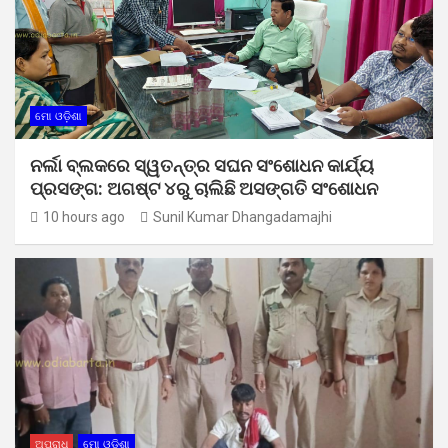
ମୋ ଓଡ଼ିଶା
ନର୍ଲା ବ୍ଲକରେ ସ୍ୱତନ୍ତ୍ର ସଘନ ସଂଶୋଧନ କାର୍ଯ୍ୟ
ପ୍ରସଙ୍ଗ: ଅଗଷ୍ଟ ୪ରୁ ଚାଲିଛି ଅସଙ୍ଗତି ସଂଶୋଧନ
10 hours ago
Sunil Kumar Dhangadamajhi
ଅପରାଧ
ମୋ ଓଡ଼ିଶା