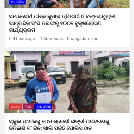
ମୋ ଓଡ଼ିଶା
ସମାଜସେବୀ ଅନିଲ କୁମାର ତ୍ରିପାଠୀ ଓ ବଙ୍ଗୋମୁଣ୍ଡା
ସାମ୍ବାଦିକ ସଂଘ ତରଫରୁ ୧୦୦୧ ବୃକ୍ଷରୋପଣ
କାର୍ଯ୍ୟକ୍ରମ
4 hours ago
Sunil Kumar Dhangadamajhi
ଅପରାଧ
ବିଚାର
ମୋ ଓଡ଼ିଶା
ସ୍କୁଲ ଫାଟକରୁ ୧୦ମ ଶ୍ରେଣୀ ଛାତ୍ରୀ ଅପହରଣକୁ
ବିତିଲାଣି ୧୮ ଦିନ; ଖାଲି ପଡ଼ିଛି ପୋଲିସ ହାତ