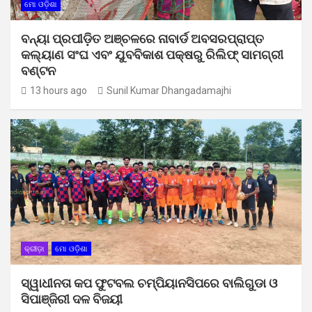
ମୋ ଓଡ଼ିଶା
ବନ୍ୟା ପ୍ରପୀଡ଼ିତ ଅଞ୍ଚଳରେ ନାବାର୍ଡ ଅବସରପ୍ରାପ୍ତ
କଲ୍ୟାଣ ସଂଘ ଏବଂ ଯୁବବିକାଶ ପକ୍ଷରୁ ରିଲିଫ୍ ସାମଗ୍ରୀ
ବଣ୍ଟନ
13 hours ago
Sunil Kumar Dhangadamajhi
କ୍ରୀଡ଼ା
ମୋ ଓଡ଼ିଶା
ସ୍ୱାଧୀନତା କପ ଫୁଟବଲ ଚମ୍ପିୟାନସିପରେ ବାଲିଗୁଡା ଓ
ସିପାଞ୍ଜିରୀ ଦଳ ବିଜୟୀ