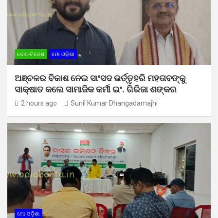
ଦେଶ-ବିଦେଶ
ମୋ ଓଡ଼ିଶା
ଅଞ୍ଚଳର ବିକାଶ ନେଇ ସାଂସଦ ଭର୍ତ୍ତୃହରି ମହତାବଙ୍କୁ
ସାକ୍ଷାତ କଲେ ସାମାଜିକ କର୍ମୀ ଇଂ. ଗିରିଜା ଶଙ୍କର
2 hours ago
Sunil Kumar Dhangadamajhi
ମୋ ଓଡ଼ିଶା