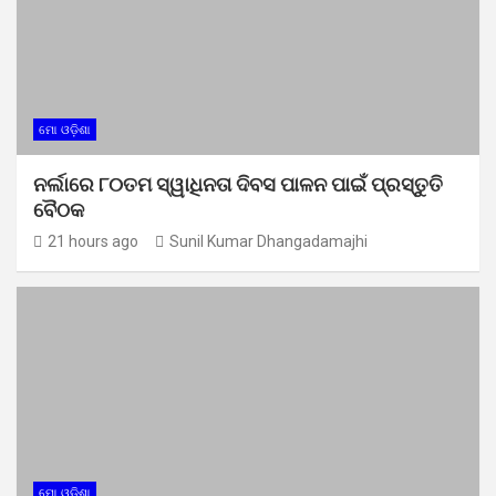
ମୋ ଓଡ଼ିଶା
ନର୍ଲାରେ ୮୦ତମ ସ୍ୱାଧିନତା ଦିବସ ପାଳନ ପାଇଁ ପ୍ରସ୍ତୁତି
ବୈଠକ
21 hours ago
Sunil Kumar Dhangadamajhi
ମୋ ଓଡ଼ିଶା