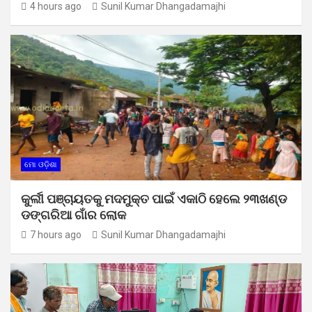
4 hours ago
Sunil Kumar Dhangadamajhi
ମୋ ଓଡ଼ିଶା
କୁର୍ଲୀ ପଞ୍ଚାୟତକୁ ମଦମୁକ୍ତ ପାଇଁ ଏକାଠି ହେଲେ ୨୩ଖଣ୍ଡ
ଡଙ୍ଗରିଆ ଗାଁର ଲୋକ
7 hours ago
Sunil Kumar Dhangadamajhi