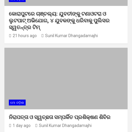
କୋରାପୁଟରେ ଚାଞ୍ଚଲ୍ୟ: ଯୁବତୀଙ୍କୁ ଟଣାଓଟରା ଓ
ଲୁଟପାଟ୍ ଅଭିଯୋଗ, ୪ ଯୁବକଙ୍କୁ ଧରିବାକୁ ପୁଲିସର
ସ୍ୱତନ୍ତ୍ର ଟିମ୍
21 hours ago
Sunil Kumar Dhangadamajhi
ମୋ ଓଡ଼ିଶା
ନିରାପତ୍ତା ଓ ସ୍ୱଚ୍ଛତା ସମ୍ପର୍କିତ ପ୍ରଶିକ୍ଷଣ ଶିବିର
1 day ago
Sunil Kumar Dhangadamajhi