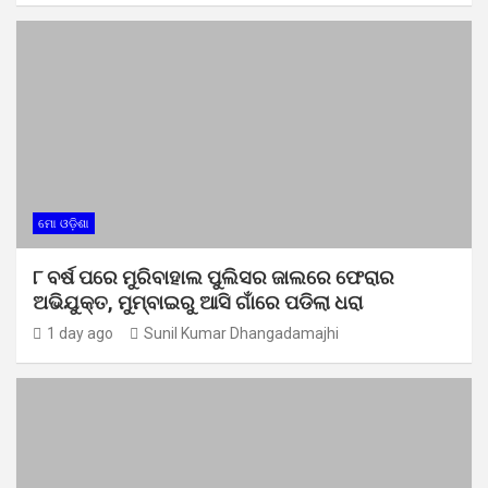
ମୋ ଓଡ଼ିଶା
୮ ବର୍ଷ ପରେ ମୁରିବାହାଲ ପୁଲିସର ଜାଲରେ ଫେରାର
ଅଭିଯୁକ୍ତ, ମୁମ୍ବାଇରୁ ଆସି ଗାଁରେ ପଡିଲା ଧରା
1 day ago
Sunil Kumar Dhangadamajhi