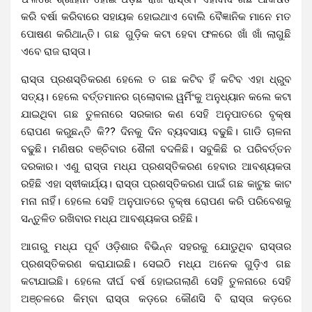
କରି ବର୍ଷା କରିବାରେ ସହାୟକ ହୋଇଥାଏ ବୋଲି ବୈଜ୍ଞାନିକ ମାନେ ମତ
ପୋଷଣ କରିଥାନ୍ତି। ଗଛ ଗୁଡ଼ିକ କଟା ହେବା ଫଳରେ ଖାଁ ଖାଁ ଲାଗୁଛି
ଏବେ ରାଜ ରାସ୍ତା।
ରାସ୍ତା ପ୍ରଶସ୍ତିକରଣ ହେଲେ ତ ଗଛ କଟିବ ହିଁ କଟିବ ଏହା ଧ୍ରୁବ
ସତ୍ୟ। ହେଲେ ବର୍ତ୍ତମାନର ଗ୍ଲୋବାଲ ୱର୍ମିଂକୁ ଅନୁଧ୍ୟାନ କଲେ କଟା
ଯାଇଥିବା ଗଛ ତୁଳନାରେ ସରକାର କଣ ସେହି ଅନୁପାତରେ ବୃକ୍ଷ
ରୋପଣ କରୁଛନ୍ତି କି?? ଦିନକୁ ଦିନ ବ୍ୟବସାୟ ବଢୁଛି। ଗାଡି ଚାଳନା
ବଢୁଛି। ମଣିଷର ବଞ୍ଚିବାର ଶୈଳୀ ବଦଳିଛି। ସବୁକିଛି ର ପରିବର୍ତ୍ତନ
ଦରକାର। ଏଣୁ ରାସ୍ତା ମଧ୍ଯ ପ୍ରଶସ୍ତିକରଣ ହେବାର ଆବଶ୍ୟକତା
ରହିଛି ଏହା ସ୍ଵୀକାର୍ଯ୍ୟ। ରାସ୍ତା ପ୍ରଶସ୍ତିକରଣ ପାଇଁ ଗଛ କାଟୁଛ କାଟ
ମନା ନାହିଁ। ହେଲେ ସେହି ଅନୁପାତରେ ବୃକ୍ଷ ରୋପଣ କରି ପରିବେଶକୁ
ସନ୍ତୁଳିତ ରଖିବାର ମଧ୍ଯ ଆବଶ୍ୟକତା ରହିଛି।
ଆଗରୁ ମଧ୍ଯ ପୂର୍ବ ଓଡ଼ିଶାର ବିଭିନ୍ନ ସହରକୁ ଯୋଡୁଥିବ ରାସ୍ତାର
ପ୍ରଶସ୍ତିକରଣ କରାଯାଇଛି। ସେଇଠି ମଧ୍ଯ ଅନେକ ଗୁଡ଼ିଏ ଗଛ
କଟାଯାଇଛି। ହେଲେ ଦୀର୍ଘ ବର୍ଷ ହୋଇଗଲାଣି ସେହି ତୁଳନାରେ ସେହି
ଅଞ୍ଚଳରେ କିମ୍ବା ରାସ୍ତା କଡ଼ରେ କୌଣସି ବି ରାସ୍ତା କଡ଼ରେ