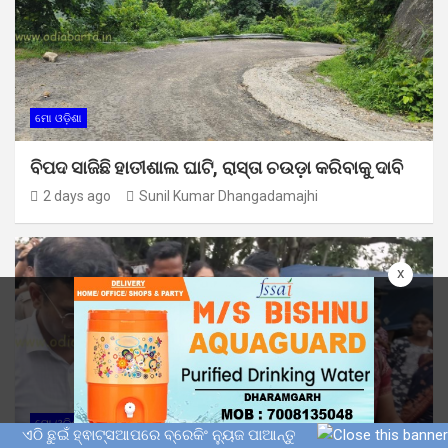
ମୋ ଓଡ଼ିଶା
ବିପଦ ସାଜିଛି ହାତୀଶାଲ ଘାଟି, ରାସ୍ତା ଚଉଡ଼ା କରିବାକୁ ଦାବି
2 days ago
Sunil Kumar Dhangadamajhi
x
ମୋ ଓଡ଼ିଶା
ଏଠି ଛୁଇଁ ହ୍ଵାଟ୍ସଆପରେ ବ୍ରେକିଂ ନ୍ୟୁଜ ପାଆନ୍ତୁ