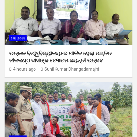
ମୋ ଓଡ଼ିଶା
ଉତ୍କଳ ବିଶ୍ୱବିଦ୍ୟାଳୟରେ ପାଳିତ ହେଲା ପଣ୍ଡିତ
ନୀଳକଣ୍ଠ ଦାସଙ୍କ ୧୪୩ତମ ଜୟନ୍ତୀ ଉତ୍ସବ
4 hours ago
Sunil Kumar Dhangadamajhi