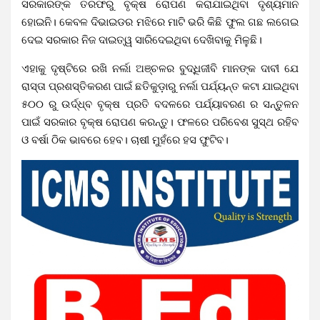
ସରକାରଙ୍କ ତରଫରୁ ବୃକ୍ଷ ରୋପଣ କରାଯାଇଥିବା ଦୃଶ୍ୟମାନ
ହୋଇନି। କେବଳ ଦିଭାଇଡର ମଝିରେ ମାଟି ଭରି କିଛି ଫୁଲ ଗଛ ଲଗେଇ
ଦେଇ ସରକାର ନିଜ ଦାଇତ୍ୱ ସାରିଦେଇଥିବା ଦେଖିବାକୁ ମିଳୁଛି।
ଏହାକୁ ଦୃଷ୍ଟିରେ ରଖି ନର୍ଲା ଅଞ୍ଚଳର ବୁଦ୍ଧିଜୀବି ମାନଙ୍କ ଦାବୀ ଯେ
ରାସ୍ତା ପ୍ରଶସ୍ତିକରଣ ପାଇଁ ଛତିକୁଡ଼ାରୁ ନର୍ଲା ପର୍ଯ୍ୟନ୍ତ କଟା ଯାଇଥିବା
୫୦୦ ରୁ ଉର୍ଦ୍ଧ୍ବ ବୃକ୍ଷ ପ୍ରତି ବଦଳରେ ପର୍ଯ୍ୟାବରଣ ର ସନ୍ତୁଳନ
ପାଇଁ ସରକାର ବୃକ୍ଷ ରୋପଣ କରନ୍ତୁ। ଫଳରେ ପରିବେଶ ସୁସ୍ଥ ରହିବ
ଓ ବର୍ଷା ଠିକ ଭାବରେ ହେବ। ଚାଷୀ ମୁହଁରେ ହସ ଫୁଟିବ।