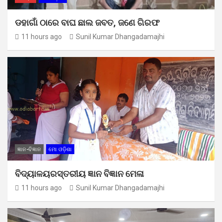
ଡହାଗାଁ ଠାରେ ବାଘ ଛାଲ ଜବତ, ଜଣେ ଗିରଫ
11 hours ago
Sunil Kumar Dhangadamajhi
ଜ୍ଞାନ-ବିଜ୍ଞାନ
ମୋ ଓଡ଼ିଶା
ବିଦ୍ୟାଳୟରସ୍ତରୀୟ ଜ୍ଞାନ ବିଜ୍ଞାନ ମେଳା
11 hours ago
Sunil Kumar Dhangadamajhi