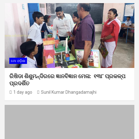
ମୋ ଓଡ଼ିଶା
ରିଷିଡା ଶିଶୁମନ୍ଦିରରେ ଜ୍ଞାନବିଜ୍ଞାନ ମେଳା: ୧୩୮ ପ୍ରକଳ୍ପ
ପ୍ରଦର୍ଶିତ
1 day ago
Sunil Kumar Dhangadamajhi