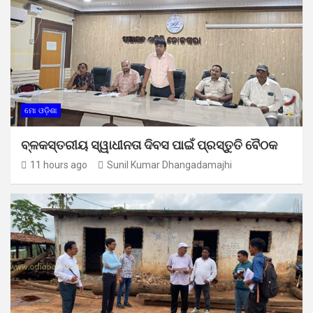
ମୋ ଓଡ଼ିଶା
ବ୍ଳକସ୍ତରୀୟ ସ୍ୱାଧୀନତା ଦିବସ ପାଇଁ ପ୍ରସ୍ତୁତି ବୈଠକ
11 hours ago
Sunil Kumar Dhangadamajhi