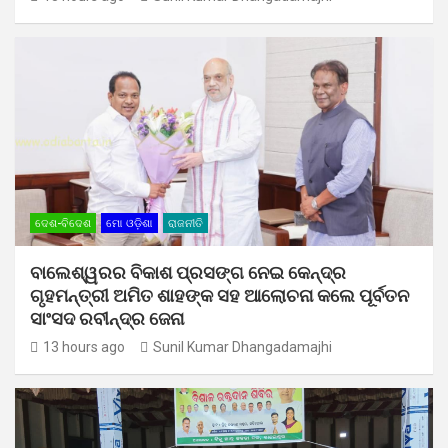
ଦେଶ-ବିଦେଶ
ମୋ ଓଡ଼ିଶା
ରାଜନୀତି
ବାଲେଶ୍ୱରର ବିକାଶ ପ୍ରସଙ୍ଗ ନେଇ କେନ୍ଦ୍ର
ଗୃହମନ୍ତ୍ରୀ ଅମିତ ଶାହଙ୍କ ସହ ଆଲୋଚନା କଲେ ପୂର୍ବତନ
ସାଂସଦ ରବୀନ୍ଦ୍ର ଜେନା
13 hours ago
Sunil Kumar Dhangadamajhi