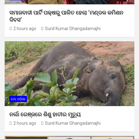
ସମାଜବାଦୀ ପାର୍ଟି ପକ୍ଷରୁ ପାଳିତ ହେଲା ‘ମଣ୍ଡଳ କମିଶନ
ଦିବସ’
2 hours ago
Sunil Kumar Dhangadamajhi
ମୋ ଓଡ଼ିଶା
ନର୍ଲା ରେଞ୍ଜରେ ଶିଶୁ ହାତୀର ମୃତ୍ୟୁ
2 hours ago
Sunil Kumar Dhangadamajhi