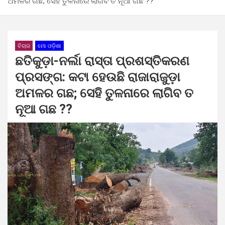
ଅମଳର ଗଛ; ସେହି ତୁଳନାରେ ଲାଗିବ ତ ନୂଆ ଗଛ ??
ବିଚାର
ମୋ ଓଡ଼ିଶା
ଛତିକୁଡ଼ା-ନର୍ଲା ରାସ୍ତା ପ୍ରଶସ୍ତିକରଣ
ପ୍ରସଙ୍ଗ: କଟା ହେଉଛି ରାଜାରାଜୁଡ଼ା
ଅମଳର ଗଛ; ସେହି ତୁଳନାରେ ଲାଗିବ ତ
ନୂଆ ଗଛ ??