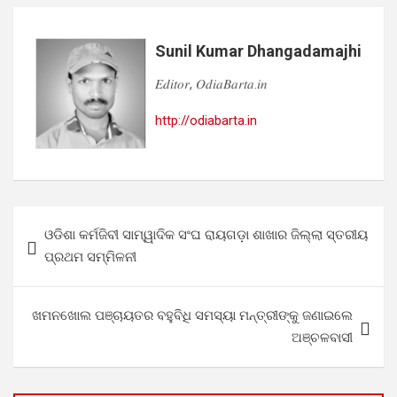
Sunil Kumar Dhangadamajhi
𝐸𝑑𝑖𝑡𝑜𝑟, 𝑂𝑑𝑖𝑎𝐵𝑎𝑟𝑡𝑎.𝑖𝑛
http://odiabarta.in
Post
ଓଡିଶା କର୍ମଜିବୀ ସାମ୍ୱାଦିକ ସଂଘ ରାୟଗଡ଼ା ଶାଖାର ଜିଲ୍ଲା ସ୍ତରୀୟ
navigation
ପ୍ରଥମ ସମ୍ମିଳନୀ
ଖମନଖୋଲ ପଞ୍ଚାୟତର ବହୁବିଧି ସମସ୍ୟା ମନ୍ତ୍ରୀଙ୍କୁ ଜଣାଇଲେ
ଅଞ୍ଚଳବାସୀ