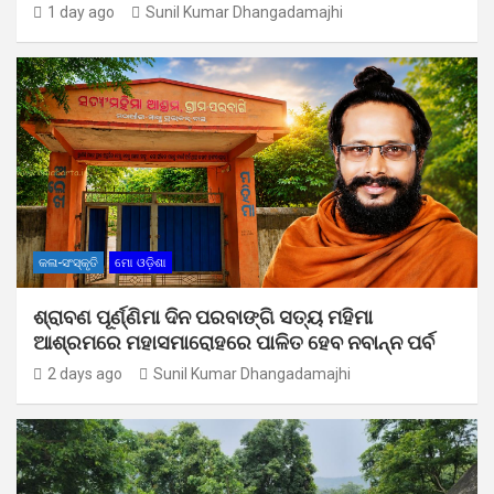
1 day ago
Sunil Kumar Dhangadamajhi
କଳା-ସଂସ୍କୃତି
ମୋ ଓଡ଼ିଶା
ଶ୍ରାବଣ ପୂର୍ଣ୍ଣିମା ଦିନ ପରବାଙ୍ଗି ସତ୍ୟ ମହିମା
ଆଶ୍ରମରେ ମହାସମାରୋହରେ ପାଳିତ ହେବ ନବାନ୍ନ ପର୍ବ
2 days ago
Sunil Kumar Dhangadamajhi