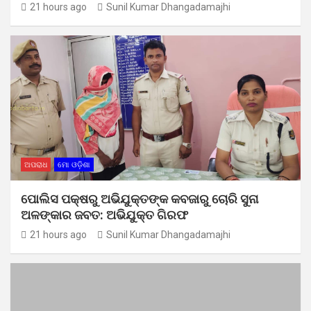
21 hours ago
Sunil Kumar Dhangadamajhi
ଅପରାଧ
ମୋ ଓଡ଼ିଶା
ପୋଲିସ ପକ୍ଷରୁ ଅଭିଯୁକ୍ତଙ୍କ କବଜାରୁ ଚୋରି ସୁନା
ଅଳଙ୍କାର ଜବତ: ଅଭିଯୁକ୍ତ ଗିରଫ
21 hours ago
Sunil Kumar Dhangadamajhi