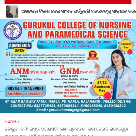
ଦ ଭର୍ତ୍ତୃହରି ମହତାବଙ୍କୁ ସାକ୍ଷାତ କଲେ ସାମାଜିକ କର୍ମୀ ଇଂ. ଗିରିଜା ଶଙ୍କର
Home
ଛତିକୁଡ଼ା-ନର୍ଲା ରାସ୍ତା ପ୍ରଶସ୍ତିକରଣ ପ୍ରସଙ୍ଗ: କଟା ହେଉଛି ରାଜାରାଜୁଡ଼ା