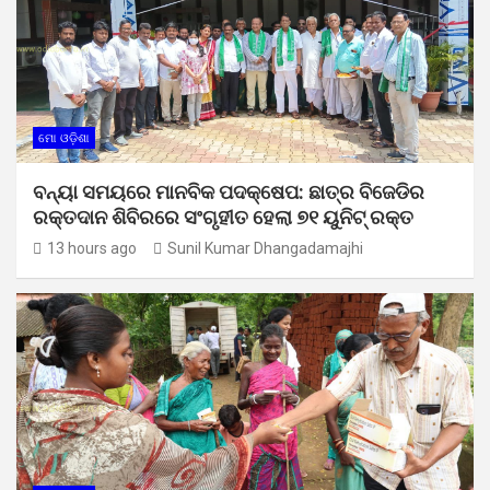
ମୋ ଓଡ଼ିଶା
ବନ୍ୟା ସମୟରେ ମାନବିକ ପଦକ୍ଷେପ: ଛାତ୍ର ବିଜେଡିର
ରକ୍ତଦାନ ଶିବିରରେ ସଂଗୃହୀତ ହେଲା ୭୧ ୟୁନିଟ୍ ରକ୍ତ
13 hours ago
Sunil Kumar Dhangadamajhi