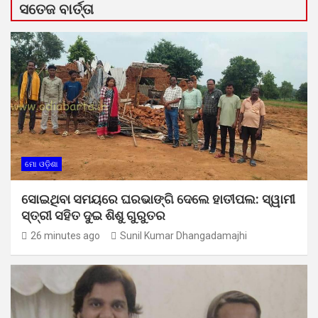
ସତେଜ ବାର୍ତ୍ତା
ମୋ ଓଡ଼ିଶା
ସୋଇଥିବା ସମୟରେ ଘରଭାଙ୍ଗି ଦେଲେ ହାତୀପଲ: ସ୍ୱାମୀ
ସ୍ତ୍ରୀ ସହିତ ଦୁଇ ଶିଶୁ ଗୁରୁତର
26 minutes ago
Sunil Kumar Dhangadamajhi