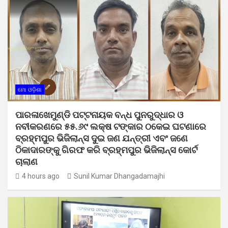
ମୋ ଓଡ଼ିଶା
ପାରଳାଖେମୁଣ୍ଡି ପଟ୍ଟନାୟକ ବନ୍ଧ ପୁନରୁଦ୍ଧାର ଓ
ନବୀକରଣରେ ୫୫.୬୯ ଲକ୍ଷ ଟଙ୍କାର ଠକେଇ ଘଟଣାରେ
ବ୍ରହ୍ମପୁର ଭିଜିଲାନ୍ସ ଦୁଇ ଜଣ ଯନ୍ତ୍ରୀ ଏବଂ ଜଣେ
ଠିକାଦାରଙ୍କୁ ଗିରଫ କରି ବ୍ରହ୍ମପୁର ଭିଜିଲାନ୍ସ କୋର୍ଟ
ଚାଲାଣ
4 hours ago
Sunil Kumar Dhangadamajhi