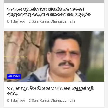
କଟକରେ ପ୍ୟାରୀମୋହନ ଆଚାର୍ଯ୍ୟଙ୍କ ୧୭୫ତମ
ରାଜ୍ୟସ୍ତରୀୟ ଜୟନ୍ତୀ ଓ ସାରସ୍ଵତ ସଭା ଅନୁଷ୍ଠିତ
1 day ago
Sunil Kumar Dhangadamajhi
ମୋ ଓଡ଼ିଶା
ଏମ୍. ରାମପୁର ବିଜେପି ନେତା ଫକୀର ରଣାଙ୍କୁ ଛୁରୀ ଭୁଷି
ହତ୍ୟା
1 day ago
Sunil Kumar Dhangadamajhi