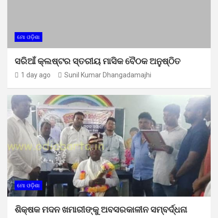
ମୋ ଓଡ଼ିଶା
ସରିଆଁ କ୍ଲଷ୍ଟର ସ୍ତରୀୟ ମାସିକ ବୈଠକ ଅନୁଷ୍ଠିତ
1 day ago
Sunil Kumar Dhangadamajhi
ମୋ ଓଡ଼ିଶା
ଶିକ୍ଷକ ମଦନ ଖମାରୀଙ୍କୁ ଅବସରକାଳୀନ ସମ୍ବର୍ଦ୍ଧନା