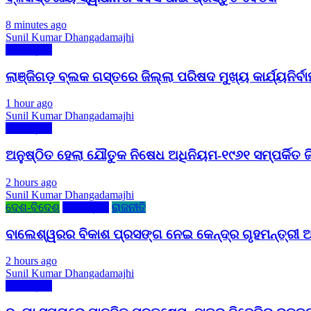
8 minutes ago
Sunil Kumar Dhangadamajhi
ମୋ ଓଡ଼ିଶା
ଲାଞ୍ଜିଗଡ଼ ବ୍ଲକ ଗସ୍ତରେ ଜିଲ୍ଲା ପରିଷଦ ମୁଖ୍ୟ କାର୍ଯ୍ୟନିର୍ବା
1 hour ago
Sunil Kumar Dhangadamajhi
ମୋ ଓଡ଼ିଶା
ଅନୁଷ୍ଠିତ ହେଲା ଯୌତୁକ ନିଷେଧ ଅଧିନିୟମ-୧୯୬୧ ସମ୍ପର୍କିତ ଜ
2 hours ago
Sunil Kumar Dhangadamajhi
ଦେଶ-ବିଦେଶ
ମୋ ଓଡ଼ିଶା
ରାଜନୀତି
ବାଲେଶ୍ୱରର ବିକାଶ ପ୍ରସଙ୍ଗ ନେଇ କେନ୍ଦ୍ର ଗୃହମନ୍ତ୍ରୀ ଅ
2 hours ago
Sunil Kumar Dhangadamajhi
ମୋ ଓଡ଼ିଶା