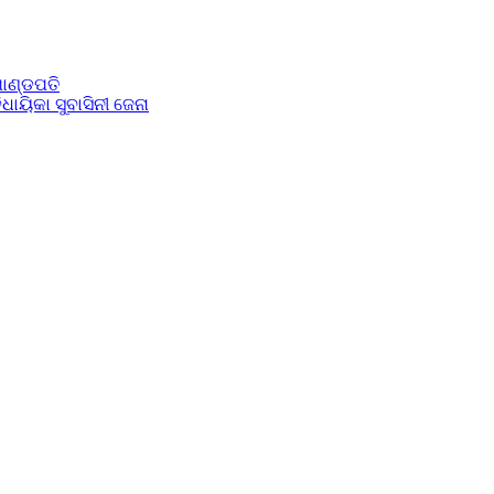
ମାଣ୍ଡପତି
ାୟିକା ସୁବାସିନୀ ଜେନା