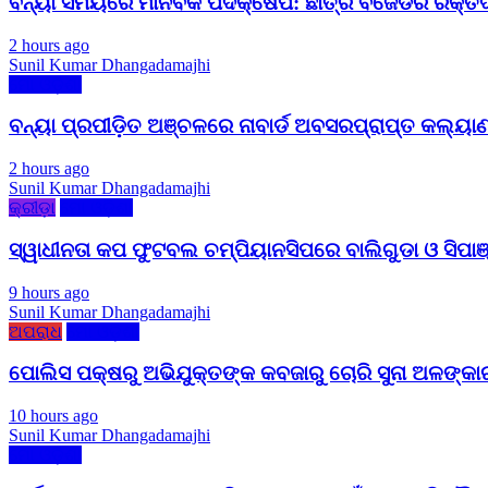
ବନ୍ୟା ସମୟରେ ମାନବିକ ପଦକ୍ଷେପ: ଛାତ୍ର ବିଜେଡିର ରକ୍ତଦାନ
2 hours ago
Sunil Kumar Dhangadamajhi
ମୋ ଓଡ଼ିଶା
ବନ୍ୟା ପ୍ରପୀଡ଼ିତ ଅଞ୍ଚଳରେ ନାବାର୍ଡ ଅବସରପ୍ରାପ୍ତ କଲ୍ୟାଣ
2 hours ago
Sunil Kumar Dhangadamajhi
କ୍ରୀଡ଼ା
ମୋ ଓଡ଼ିଶା
ସ୍ୱାଧୀନତା କପ ଫୁଟବଲ ଚମ୍ପିୟାନସିପରେ ବାଲିଗୁଡା ଓ ସିପାଞ
9 hours ago
Sunil Kumar Dhangadamajhi
ଅପରାଧ
ମୋ ଓଡ଼ିଶା
ପୋଲିସ ପକ୍ଷରୁ ଅଭିଯୁକ୍ତଙ୍କ କବଜାରୁ ଚୋରି ସୁନା ଅଳଙ୍କ
10 hours ago
Sunil Kumar Dhangadamajhi
ମୋ ଓଡ଼ିଶା