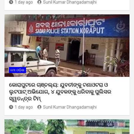
1 day ago
Sunil Kumar Dhangadamajhi
ମୋ ଓଡ଼ିଶା
କୋରାପୁଟରେ ଚାଞ୍ଚଲ୍ୟ: ଯୁବତୀଙ୍କୁ ଟଣାଓଟରା ଓ
ଲୁଟପାଟ୍ ଅଭିଯୋଗ, ୪ ଯୁବକଙ୍କୁ ଧରିବାକୁ ପୁଲିସର
ସ୍ୱତନ୍ତ୍ର ଟିମ୍
1 day ago
Sunil Kumar Dhangadamajhi