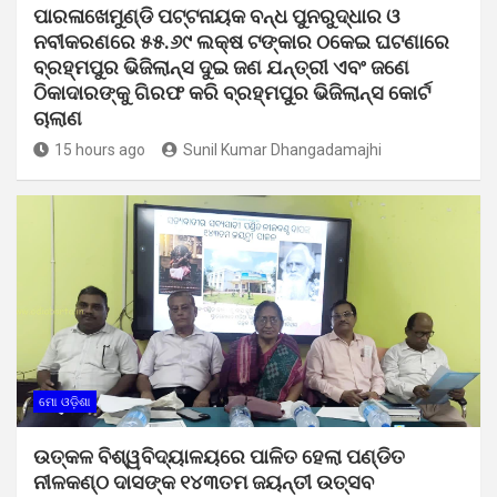
ପାରଳାଖେମୁଣ୍ଡି ପଟ୍ଟନାୟକ ବନ୍ଧ ପୁନରୁଦ୍ଧାର ଓ
ନବୀକରଣରେ ୫୫.୬୯ ଲକ୍ଷ ଟଙ୍କାର ଠକେଇ ଘଟଣାରେ
ବ୍ରହ୍ମପୁର ଭିଜିଲାନ୍ସ ଦୁଇ ଜଣ ଯନ୍ତ୍ରୀ ଏବଂ ଜଣେ
ଠିକାଦାରଙ୍କୁ ଗିରଫ କରି ବ୍ରହ୍ମପୁର ଭିଜିଲାନ୍ସ କୋର୍ଟ
ଚାଲାଣ
15 hours ago
Sunil Kumar Dhangadamajhi
ମୋ ଓଡ଼ିଶା
ଉତ୍କଳ ବିଶ୍ୱବିଦ୍ୟାଳୟରେ ପାଳିତ ହେଲା ପଣ୍ଡିତ
ନୀଳକଣ୍ଠ ଦାସଙ୍କ ୧୪୩ତମ ଜୟନ୍ତୀ ଉତ୍ସବ