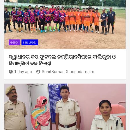
କ୍ରୀଡ଼ା
ମୋ ଓଡ଼ିଶା
ସ୍ୱାଧୀନତା କପ ଫୁଟବଲ ଚମ୍ପିୟାନସିପରେ ବାଲିଗୁଡା ଓ
ସିପାଞ୍ଜିରୀ ଦଳ ବିଜୟୀ
1 day ago
Sunil Kumar Dhangadamajhi