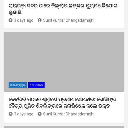
ରାୟଗଡ଼ା ସଦର ଠାରେ ଜିଲ୍ଲାପାଳଙ୍କର ଯୁଗ୍ମଅଭିଯୋଗ
ଶୁଣାଣି
3 days ago
Sunil Kumar Dhangadamajhi
କଳା-ସଂସ୍କୃତି
ମୋ ଓଡ଼ିଶା
ଦେବଗିରି ମଠରେ ଶ୍ରାବଣ ପ୍ରଥମ ସୋମବାର: ଗୋସିଙ୍ଗ
ଦୈତ୍ୟ ପୂଜିତ ଶିବଲିଙ୍ଗରେ ଜଳାଭିଷେକ କଲେ ଭକ୍ତ
3 days ago
Sunil Kumar Dhangadamajhi