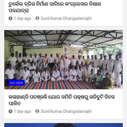
ତୁର୍କେଲ ବ୍ରିଜ ନିର୍ମାଣ ଦାବିରେ କଂଗ୍ରେସର ବିଶାଳ
ପଦଯାତ୍ରା
1 day ago
Sunil Kumar Dhangadamajhi
ମୋ ଓଡ଼ିଶା
କଳାହାଣ୍ଡି ପତଞ୍ଜଳି ଯୋଗ ସମିତି ପକ୍ଷରୁ ଜଡିବୁଟି ଦିବସ
ପାଳିତ
1 day ago
Sunil Kumar Dhangadamajhi