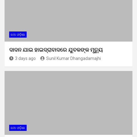
ମୋ ଓଡ଼ିଶା
ଦାଦନ ଯାଇ ହାଇଦ୍ରାବାଦରେ ଯୁବକଙ୍କ ମୃତ୍ୟୁ
3 days ago
Sunil Kumar Dhangadamajhi
ମୋ ଓଡ଼ିଶା