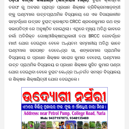
ତରଫ ରୁ ଅବସର ପ୍ରାପ୍ତ ପ୍ରଧାନ ଶିକ୍ଷକ ତ୍ରିବିକ୍ରମଷଡ଼ଙ୍ଗୀ
ଙ୍କୁ ଘଣ୍ଟମାଲ ଉଚ୍ଚପ୍ରାଥମିକ ବିଦ୍ୟାଳୟ ରେ ଏକ ବିଦାୟକାଳୀନ
ସମ୍ବର୍ଦ୍ଧନା ଉତ୍ସବ ବୁରାଟ୍ କ୍ଲଷ୍ଟର CRCC ଶ୍ରବଣକୁମାର ରଥ ଙ୍କ
ସଭାପତିତ୍ଵ ରେ ଅନୁଷ୍ଠିତ ହୋଇଥିଲା। ଏଥିରେ ମୂଖ୍ୟ ଅତିଥି ଭାବରେ
ନର୍ଲା ଅତିରିକ୍ତ ଗୋଷ୍ଠୀଶିକ୍ଷାଅଧିକାରୀ ତଥା BRCC ଗୋବର୍ଦ୍ଧନ
ମାଝୀ ଯୋଗ ଦେଇଥିବା ବେଳେ ଅନ୍ୟତମ ସମ୍ମାନୀୟ ଅତିଥି ଭାବେ
ଘଣ୍ଟମାଲ ସରପଞ୍ଚ ଦେବେନ୍ଦ୍ର ସା, ଶଙ୍କରମାଲ ପ୍ରାଥମିକ
ବିଦ୍ୟାଳୟ ର ପ୍ରଧାନ ଶିକ୍ଷକ ସରୋଜ କୁମାର ବେହେରା, ଘଣ୍ଟମାଲ
ଉଚ୍ଚ ପ୍ରାଥମିକ ବିଦ୍ୟାଳୟ ର ପ୍ରଧାନ ଶିକ୍ଷକ ସୁଜିତ କୁମାର ପଣ୍ଡା
ଯୋଗ ଦେଇଥିବା ବେଳେ ବୁରାଟ କେନ୍ଦ୍ର ଅନ୍ତର୍ଗତ ସମସ୍ତ ବିଦ୍ୟାଳୟ
ର ଶିକ୍ଷକ ଶିକ୍ଷୟିତ୍ରୀ ଯୋଗ ଦେଇଥିଲେ।