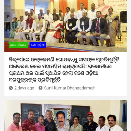
ଦେଶ-ବିଦେଶ
ମୋ ଓଡ଼ିଶା
ଦିଲ୍ଲୀରେ ଉତ୍କଳମଣି ଗୋପବନ୍ଧୁ ଦାସଙ୍କ ପ୍ରତିମୂର୍ତ୍ତି
ଅନାବରଣ କଲେ ମହାମହିମ ରାଷ୍ଟ୍ରପତି: ରାଜଧାନୀରେ
ପ୍ରଥମ ଥର ପାଇଁ ସ୍ଥାପିତ ହେଲା ଜଣେ ଓଡ଼ିଆ
ବରପୁତ୍ରଙ୍କ ପ୍ରତିମୂର୍ତ୍ତି
2 days ago
Sunil Kumar Dhangadamajhi