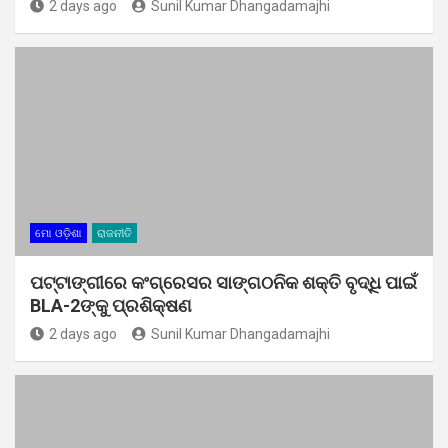
2 days ago
Sunil Kumar Dhangadamajhi
ମୋ ଓଡ଼ିଶା
ରାଜନୀତି
ପଟ୍ଟାଙ୍ଗୀରେ କଂଗ୍ରେସର ସାଙ୍ଗଠନିକ ଶକ୍ତି ବୃଦ୍ଧି ପାଇଁ
BLA-2ଙ୍କୁ ପ୍ରଶିକ୍ଷଣ
2 days ago
Sunil Kumar Dhangadamajhi