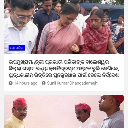
ମୋ ଓଡ଼ିଶା
ଉପମୁଖ୍ୟମନ୍ତ୍ରୀ ପ୍ରଭାତୀ ପରିଡାଙ୍କ ବାଲେଶ୍ୱର
ଜିଲ୍ଲା ଗସ୍ତ: ବନ୍ୟା କ୍ଷତିଗ୍ରସ୍ତ ଅଞ୍ଚଳ ବୁଲି ଦେଖିଲେ,
ଯୁଦ୍ଧକାଳୀନ ଭିତ୍ତିରେ ପୁନରୁଦ୍ଧାର ପାଇଁ ଦେଲେ ନିର୍ଦ୍ଦେଶ
14 hours ago
Sunil Kumar Dhangadamajhi