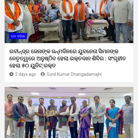
ମୋ ଓଡ଼ିଶା
ରବୀନ୍ଦ୍ର ଜେନାଙ୍କ ଜନ୍ମଦିନରେ ଯୁବନେତା ସିମନଙ୍କ
ନେତୃତ୍ୱରେ ଅନୁଷ୍ଠିତ ହେଲା ରକ୍ତଦାନ ଶିବିର : ସଂଗୃହୀତ
ହେଲା ୫୦ ୟୁନିଟ୍ ରକ୍ତ
2 days ago
Sunil Kumar Dhangadamajhi