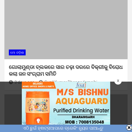
ମୋ ଓଡ଼ିଶା
ଗୋଲାମୁଣ୍ଡା ବ୍ଲକରେ ସାର ଚଢ଼ା ଦରରେ ବିକ୍ରୀକୁ ବିରୋଧ
କଲା ଜନ ସଂଗ୍ରାମ ସମିତି
x
3 days ago
Sunil Kumar Dhangadamajhi
ଏଠି ଛୁଇଁ ହ୍ଵାଟ୍ସଆପରେ ବ୍ରେକିଂ ନ୍ୟୁଜ ପାଆନ୍ତୁ