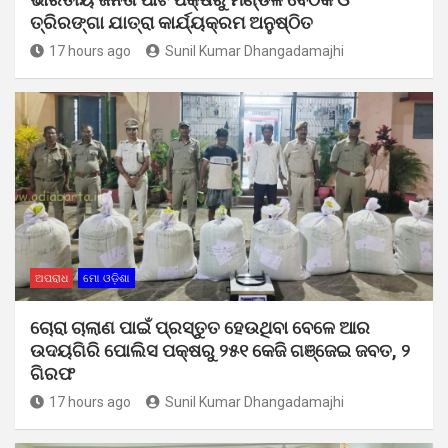
ତ୍ରିରଙ୍ଗା ଯାତ୍ରା କାର୍ଯ୍ୟକ୍ରମ ଅନୁଷ୍ଠିତ
17 hours ago
Sunil Kumar Dhangadamajhi
ଅପରାଧ
ମୋ ଓଡ଼ିଶା
ଚୋରା ଚାଲାଣ ପାଇଁ ପ୍ରସ୍ତୁତ ହେଉଥିବା ବେଳେ ଆର
ଉଦୟଗିରି ପୋଲିସ ପକ୍ଷରୁ ୨୫୧ କେଜି ଗଞ୍ଜେଇ ଜବତ, ୨
ଗିରଫ
17 hours ago
Sunil Kumar Dhangadamajhi