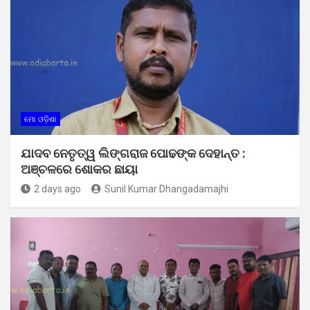
ମୋ ଓଡ଼ିଶା
ଯାଦବ ନେତୃତ୍ୱ ଲିଙ୍ଗରାଜ ପୋଢଙ୍କ ଦେହାନ୍ତ :
ଅଞ୍ଚଳରେ ଶୋକର ଛାୟା
2 days ago
Sunil Kumar Dhangadamajhi