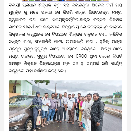
ବିଦାୟୀ ପ୍ରଧାନ ଶିକ୍ଷକ ଙ୍କ ସହ କଟାଇଥିବା ଅନେକ କର୍ମ ମୟ
ମୁହୂର୍ତ୍ତ କୁ ମନେ ପକାଇ ସେ କିପରି ଶାନ୍ତ, ଶିଷ୍ଟ,ଭଦ୍ର, ନମ୍ର,
ସ୍ୱଭାବର ତଥା ଜଣେ ସମୟାନୁବର୍ତ୍ତିତା,ଛାତ୍ର ବତ୍ସଳ ଶିକ୍ଷକ
ଭାବରେ ୨୬ବର୍ଷ ଧରି ଘଣ୍ଟମାଲ ବିଦ୍ୟାଳୟ ରେ ନିରବଚ୍ଛିନ୍ନ ଭାବରେ
ଶିକ୍ଷକତା କରୁଥିଲେ ସେ ବିଷୟରେ ଶିକ୍ଷକ ଋତୁରାଜ ରଣା, କ୍ଷିତିଶ
ଚନ୍ଦ୍ର ମାଝୀ, ସଂତୋଷିନି ମାଝୀ, ଉମାକାନ୍ତି ନାଗ , ସୁଜିତ୍ ପଣ୍ଡା
ପ୍ରମୁଖ ପୁଙ୍ଖାନୁପୁଙ୍ଖ ଭାବେ ଆଲୋଚନା କରିଥିଲେ। ଅତିଥି ମାନେ
ମଧ୍ୟ ତାଙ୍କର ସୁଗୁଣ ବିଷୟରେ, ସେ CRCC ଥିବା ବେଳେ କିପରି
ସମସ୍ତ ଶିକ୍ଷକ ଶିକ୍ଷୟତ୍ରୀ ଙ୍କ ସହ ସୁ ସମ୍ପର୍କ ରଖି କାର୍ଯ୍ୟ
କରୁଥିଲେ ତାହା ବର୍ଣ୍ଣନା କରିଥିଲେ।