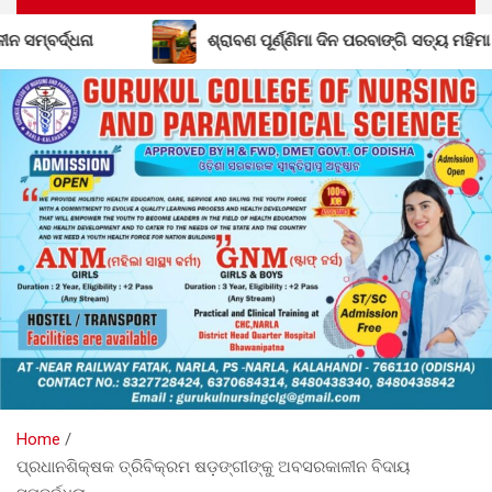
ାବଣ ପୂର୍ଣ୍ଣିମା ଦିନ ପରବାଙ୍ଗି ସତ୍ୟ ମହିମା ଆଶ୍ରମରେ ମହାସମାରୋହରେ ପାଳିତ ହ
Home
ପ୍ରଧାନଶିକ୍ଷକ ତ୍ରିବିକ୍ରମ ଷଡ଼ଙ୍ଗୀଙ୍କୁ ଅବସରକାଳୀନ ବିଦାୟ