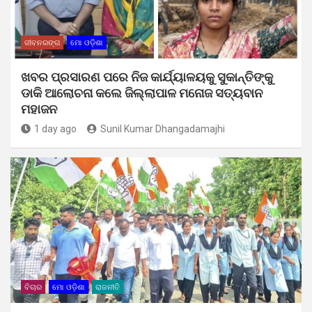
ଜୀବନରଙ୍ଗ
ମୋ ଓଡ଼ିଶା
ଖବର ପ୍ରସାରଣ ପରେ ନିଜ କାର୍ଯ୍ୟାଳୟକୁ ସୁକାନ୍ତିଙ୍କୁ
ଡାକି ଆଲୋଚନା କଲେ ଜିଲ୍ଲାପାଳ ମନୋଜ ସତ୍ୟବାନ
ମହାଜନ
1 day ago
Sunil Kumar Dhangadamajhi
ବିଚାର
ମୋ ଓଡ଼ିଶା
ରାଜନୀତି