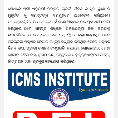
ଶେଷରେ ଶ୍ରୀ ଷଡ଼ଙ୍ଗୀ ତାଙ୍କର ଚାକିରୀ ଜୀବନ ର ସୁଖ ଦୁଃଖ ର
ମୁହୂର୍ତ୍ତ କୁ ସମସ୍ତଙ୍କ ସମ୍ମୁଖରେ ଆଲୋଚନା କରିଥିଲେ।
ସମୟାନୁବର୍ତ୍ତିତା ଓ ସଚ୍ଚୋଟତା ହିଁ ଜଣେ ଶିକ୍ଷକ ଙ୍କ ମୂଳ ଧର୍ମ ବୋଲି
କହିଥିଲେ।ପରେ ସମସ୍ତ ଶିକ୍ଷକ ଶିକ୍ଷୟତ୍ରୀ ଙ୍କ ତରଫରୁ
ଉପଢ଼ୌକନ ଓ ଉପହାର ଦେଇ ସମ୍ବର୍ଦ୍ଧିତ କରାଯାଇଥିଲା। ମଞ୍ଚ
ପରିଚାଳନା ଶିକ୍ଷକ ନେପାଳ ଚନ୍ଦ୍ର ବିଶ୍ବାଳ କରିଥିବା ବେଳେ ଶିକ୍ଷକ
ବିମଳ ଦୀପ, ପ୍ୟାରୀ ମୋହନ ଚମ୍ପତ୍ତି, ଜୟଶ୍ରୀ ଗୋଚ୍ଛାୟତ, ରେଖା
ଖେତାନ, ବବିତା ଦାସ, ସୁଜାତା ଦାସ, ରଞ୍ଜୁଲତା ସାହୁ,ପୁରୁଷୋତ୍ତମ ପାତ୍ର,
ଲିଙ୍ଗରାଜ ହାତୀ ପ୍ରମୁଖ ସହଯୋଗ କରିଥିଲେ।