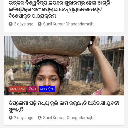
ଉତ୍କଳ ବିଶ୍ୱବିଦ୍ୟାଳୟରେ ଶୁଭାରମ୍ଭ ହେଲା ଆଗ୍ରି-
ଲଜିଷ୍ଟିକ୍ସ ଏବଂ ସପ୍ଲାଇ ଚେନ୍ ମ୍ୟାନେଜମେଣ୍ଟ
ବିଶେଷୀକୃତ ପାଠ୍ୟକ୍ରମ
2 days ago
Sunil Kumar Dhangadamajhi
ଜୀବନରଙ୍ଗ
ବିଚାର
ମୋ ଓଡ଼ିଶା
ଡିପ୍ଲୋମା ପଢ଼ି ମଧ୍ୟ କୁଲି କାମ କରୁଛନ୍ତି ଆଦିବାସୀ ଯୁବତୀ
ସୁକାନ୍ତି
2 days ago
Sunil Kumar Dhangadamajhi