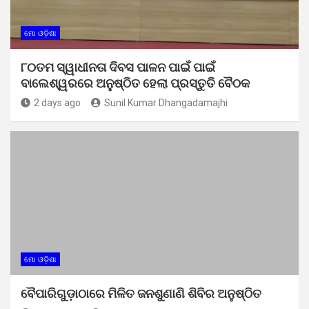
ମୋ ଓଡ଼ିଶା
୮୦ତମ ସ୍ୱାଧୀନତା ଦିବସ ପାଳନ ପାଇଁ ପାଇଁ
ବାଲେଶ୍ୱରରେ ଅନୁଷ୍ଠିତ ହେଲା ପ୍ରସ୍ତୁତି ବୈଠକ
2 days ago
Sunil Kumar Dhangadamajhi
ମୋ ଓଡ଼ିଶା
ବୈପାରିଗୁଡ଼ାଠାରେ ମିଳିତ ଜନଶୁଣାଣି ଶିବିର ଅନୁଷ୍ଠିତ