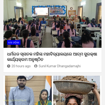
ମୋ ଓଡ଼ିଶା
ଧର୍ମଗଡ ସ୍ନାତକ ମହିଳା ମହାବିଦ୍ୟାଳୟରେ ଆତ୍ମ ସୁରକ୍ଷା
କାର୍ଯ୍ୟକ୍ରମ ଅନୁଷ୍ଠିତ
20 hours ago
Sunil Kumar Dhangadamajhi