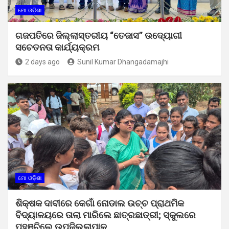
ମୋ ଓଡ଼ିଶା
ଗଜପତିରେ ଜିଲ୍ଲାସ୍ତରୀୟ “ତେଜାସ” ଉଦ୍ୟୋଗୀ
ସଚେତନତା କାର୍ଯ୍ୟକ୍ରମ
2 days ago
Sunil Kumar Dhangadamajhi
ମୋ ଓଡ଼ିଶା
ଶିକ୍ଷକ ଦାବୀରେ କେଗାଁ ନୋଡାଲ ଉଚ୍ଚ ପ୍ରାଥମିକ
ବିଦ୍ୟାଳୟରେ ତାଲା ମାରିଲେ ଛାତ୍ରଛାତ୍ରୀ; ସ୍କୁଲରେ
ପହଞ୍ଚିଲେ ଉପଜିଲ୍ଲାପାଳ