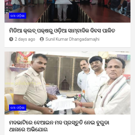
ମୋ ଓଡ଼ିଶା
ମିଡିଆ କ୍ଲବ୍ ପକ୍ଷରୁ ଓଡ଼ିଆ ସାମ୍ବାଦିକ ଦିବସ ପାଳିତ
2 days ago
Sunil Kumar Dhangadamajhi
ମୋ ଓଡ଼ିଶା
ମଦଭାଟିରେ ବେଆଇନ ମଦ ପ୍ରସ୍ତୁତି ନେଇ ବୁଗୁଡା
ଥାନାରେ ଅଭିଯୋଗ