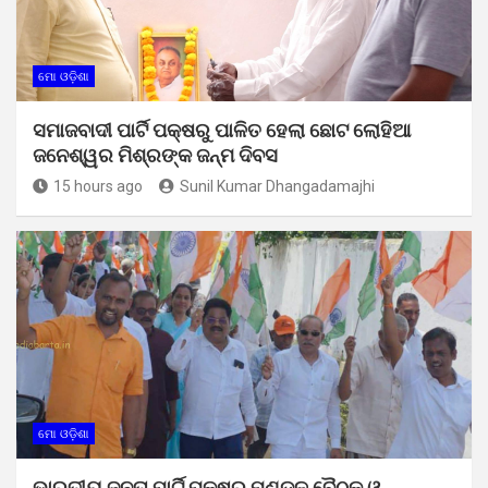
ମୋ ଓଡ଼ିଶା
ସମାଜବାଦୀ ପାର୍ଟି ପକ୍ଷରୁ ପାଳିତ ହେଲା ଛୋଟ ଲୋହିଆ
ଜନେଶ୍ୱର ମିଶ୍ରଙ୍କ ଜନ୍ମ ଦିବସ
15 hours ago
Sunil Kumar Dhangadamajhi
ମୋ ଓଡ଼ିଶା
ଭାରତୀୟ ଜନତା ପାର୍ଟି ପକ୍ଷରୁ ମଣ୍ଡଳ ବୈଠକ ଓ