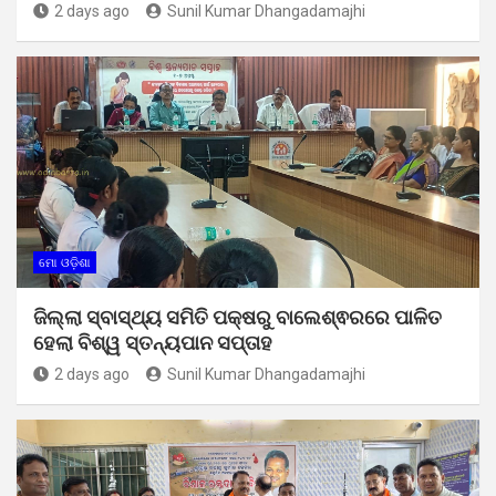
2 days ago
Sunil Kumar Dhangadamajhi
ମୋ ଓଡ଼ିଶା
ଜିଲ୍ଲା ସ୍ବାସ୍ଥ୍ୟ ସମିତି ପକ୍ଷରୁ ବାଲେଶ୍ଵରରେ ପାଳିତ
ହେଲା ବିଶ୍ୱ ସ୍ତନ୍ୟପାନ ସପ୍ତାହ
2 days ago
Sunil Kumar Dhangadamajhi