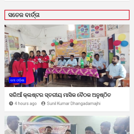
ସତେଜ ବାର୍ତ୍ତା
ମୋ ଓଡ଼ିଶା
ସରିଆଁ କ୍ଲଷ୍ଟର ସ୍ତରୀୟ ମାସିକ ବୈଠକ ଅନୁଷ୍ଠିତ
4 hours ago
Sunil Kumar Dhangadamajhi