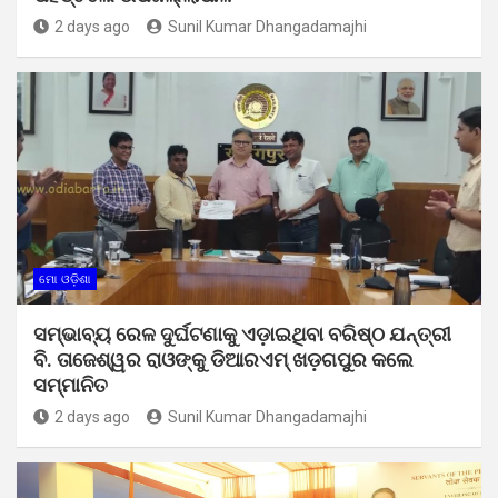
2 days ago
Sunil Kumar Dhangadamajhi
ମୋ ଓଡ଼ିଶା
ସମ୍ଭାବ୍ୟ ରେଳ ଦୁର୍ଘଟଣାକୁ ଏଡ଼ାଇଥିବା ବରିଷ୍ଠ ଯନ୍ତ୍ରୀ
ବି. ତାଜେଶ୍ୱର ରାଓଙ୍କୁ ଡିଆରଏମ୍ ଖଡ଼ଗପୁର କଲେ
ସମ୍ମାନିତ
2 days ago
Sunil Kumar Dhangadamajhi