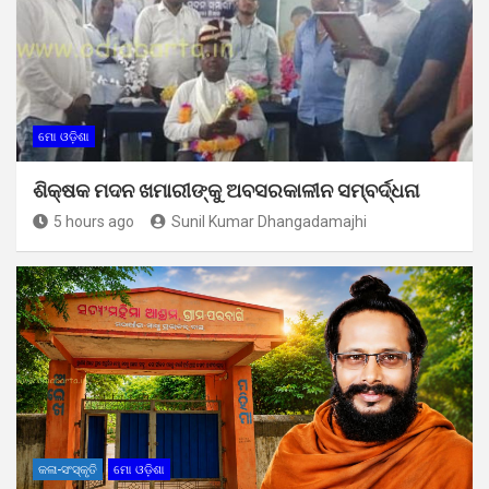
ମୋ ଓଡ଼ିଶା
ଶିକ୍ଷକ ମଦନ ଖମାରୀଙ୍କୁ ଅବସରକାଳୀନ ସମ୍ବର୍ଦ୍ଧନା
5 hours ago
Sunil Kumar Dhangadamajhi
କଳା-ସଂସ୍କୃତି
ମୋ ଓଡ଼ିଶା