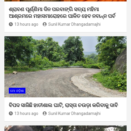
ଶ୍ରାବଣ ପୂର୍ଣ୍ଣିମା ଦିନ ପରବାଙ୍ଗି ସତ୍ୟ ମହିମା
ଆଶ୍ରମରେ ମହାସମାରୋହରେ ପାଳିତ ହେବ ନବାନ୍ନ ପର୍ବ
13 hours ago
Sunil Kumar Dhangadamajhi
ମୋ ଓଡ଼ିଶା
ବିପଦ ସାଜିଛି ହାତୀଶାଲ ଘାଟି, ରାସ୍ତା ଚଉଡ଼ା କରିବାକୁ ଦାବି
13 hours ago
Sunil Kumar Dhangadamajhi