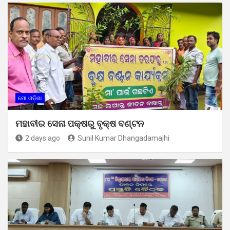
ମୋ ଓଡ଼ିଶା
ମହାବୀର ସେନା ପକ୍ଷରୁ ବୃକ୍ଷ ବଣ୍ଟନ
2 days ago
Sunil Kumar Dhangadamajhi