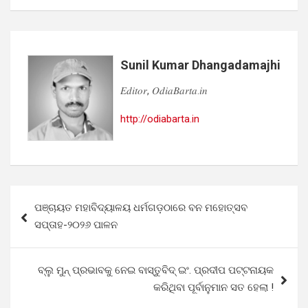
Sunil Kumar Dhangadamajhi
𝐸𝑑𝑖𝑡𝑜𝑟, 𝑂𝑑𝑖𝑎𝐵𝑎𝑟𝑡𝑎.𝑖𝑛
http://odiabarta.in
Post
ପଞ୍ଚାୟତ ମହାବିଦ୍ୟାଳୟ ଧର୍ମଗଡ଼ଠାରେ ବନ ମହୋତ୍ସବ
navigation
ସପ୍ତାହ-୨୦୨୬ ପାଳନ
ବ୍ଲୁ ମୁନ୍ ପ୍ରଭାବକୁ ନେଇ ବାସ୍ତୁବିଦ୍ ଇଂ. ପ୍ରଦୀପ ପଟ୍ଟନାୟକ
କରିଥିବା ପୂର୍ବାନୁମାନ ସତ ହେଲା !