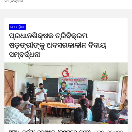
ସମ୍ବର୍ଦ୍ଧନା
ମୋ ଓଡ଼ିଶା
ପ୍ରଧାନଶିକ୍ଷକ ତ୍ରିବିକ୍ରମ
ଷଡ଼ଙ୍ଗୀଙ୍କୁ ଅବସରକାଳୀନ ବିଦାୟ
ସମ୍ବର୍ଦ୍ଧନା
ଓଡ଼ିଆ ବାର୍ତ୍ତା/ କଳାହାଣ୍ଡି (ଲିଙ୍ଗରାଜ ମିଶ୍ର)
: ବୁରାଟ କ୍ଲଷ୍ଟର