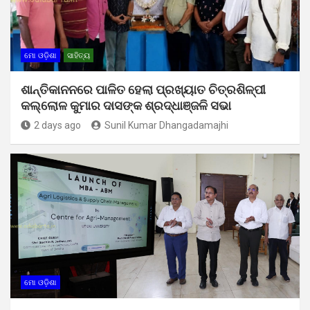
ମୋ ଓଡ଼ିଶା
ସାହିତ୍ୟ
ଶାନ୍ତିକାନନରେ ପାଳିତ ହେଲା ପ୍ରଖ୍ୟାତ ଚିତ୍ରଶିଳ୍ପୀ
କଲ୍ଲୋଳ କୁମାର ଦାସଙ୍କ ଶ୍ରଦ୍ଧାଞ୍ଜଳି ସଭା
2 days ago
Sunil Kumar Dhangadamajhi
ମୋ ଓଡ଼ିଶା