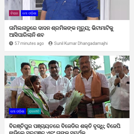
ବିଚାର
ମୋ ଓଡ଼ିଶା
ତାମିଲନାଡୁରେ ଦାଦନ ଶ୍ରମିକଙ୍କ ମୃତ୍ୟୁ; ଭିଟାମାଟିକୁ
ଆସିପାରିଲାନି ଶବ
57 minutes ago
Sunil Kumar Dhangadamajhi
ମୋ ଓଡ଼ିଶା
ରାଜନୀତି
ବିରଞ୍ଚିପୁର ପଞ୍ଚାୟତରେ ବିଜେଡିର ଶକ୍ତି ବୃଦ୍ଧି; ବିଜେପି
ଛାଡ଼ିଲେ ସରପଞ୍ଚ ଏବଂ ତାଙ୍କ ସମର୍ଥକ