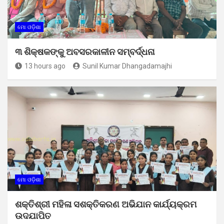
ମୋ ଓଡ଼ିଶା
୩ ଶିକ୍ଷକଙ୍କୁ ଅବସରକାଳୀନ ସମ୍ବର୍ଦ୍ଧନା
13 hours ago
Sunil Kumar Dhangadamajhi
ମୋ ଓଡ଼ିଶା
ଶକ୍ତିଶ୍ରୀ ମହିଳା ସଶକ୍ତିକରଣ ଅଭିଯାନ କାର୍ଯ୍ୟକ୍ରମ
ଉଦଯାପିତ