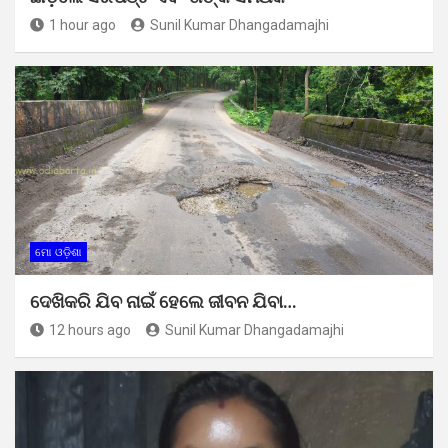
1 hour ago
Sunil Kumar Dhangadamajhi
ମୋ ଓଡ଼ିଶା
ଦେଖିକରି ଯିବ ନାଇଁ ହେଲେ ଜୀବନ ଯିବା…
12 hours ago
Sunil Kumar Dhangadamajhi