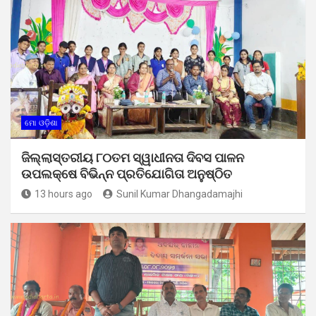
ମୋ ଓଡ଼ିଶା
ଜିଲ୍ଲାସ୍ତରୀୟ ୮୦ତମ ସ୍ୱାଧୀନତା ଦିବସ ପାଳନ
ଉପଲକ୍ଷେ ବିଭିନ୍ନ ପ୍ରତିଯୋଗିତା ଅନୁଷ୍ଠିତ
13 hours ago
Sunil Kumar Dhangadamajhi