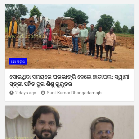
ମୋ ଓଡ଼ିଶା
ସୋଇଥିବା ସମୟରେ ଘରଭାଙ୍ଗି ଦେଲେ ହାତୀପଲ: ସ୍ୱାମୀ
ସ୍ତ୍ରୀ ସହିତ ଦୁଇ ଶିଶୁ ଗୁରୁତର
2 days ago
Sunil Kumar Dhangadamajhi