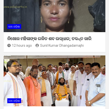
ମୋ ଓଡ଼ିଶା
ନିଖୋଜ ମହିଳାଙ୍କ ଗଳିତ ଶବ ଉଦ୍ଧାର; ତଦନ୍ତ ଜାରି
12 hours ago
Sunil Kumar Dhangadamajhi
ମୋ ଓଡ଼ିଶା