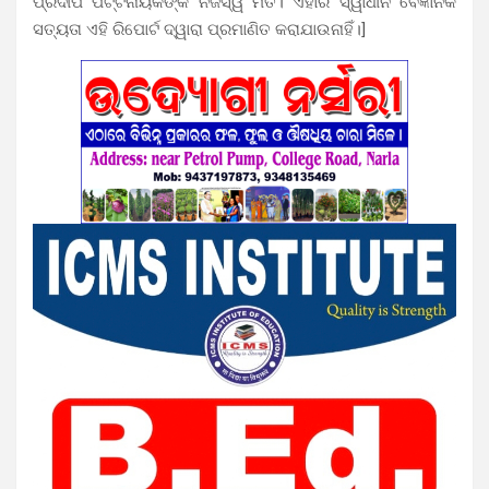
ପ୍ରଦୀପ ପଟ୍ଟନାୟକଙ୍କ ନିଜସ୍ୱ ମତ। ଏହାର ସ୍ୱାଧୀନ ବୈଜ୍ଞାନିକ
ସତ୍ୟତା ଏହି ରିପୋର୍ଟ ଦ୍ୱାରା ପ୍ରମାଣିତ କରାଯାଉନାହିଁ।]