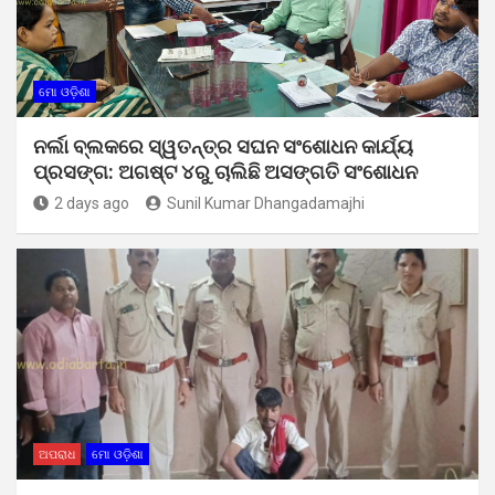
ମୋ ଓଡ଼ିଶା
ନର୍ଲା ବ୍ଲକରେ ସ୍ୱତନ୍ତ୍ର ସଘନ ସଂଶୋଧନ କାର୍ଯ୍ୟ
ପ୍ରସଙ୍ଗ: ଅଗଷ୍ଟ ୪ରୁ ଚାଲିଛି ଅସଙ୍ଗତି ସଂଶୋଧନ
2 days ago
Sunil Kumar Dhangadamajhi
ଅପରାଧ
ମୋ ଓଡ଼ିଶା