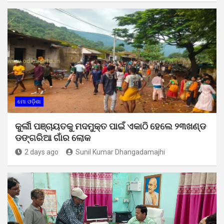
ମୋ ଓଡ଼ିଶା
କୁର୍ଲୀ ପଞ୍ଚାୟତକୁ ମଦମୁକ୍ତ ପାଇଁ ଏକାଠି ହେଲେ ୨୩ଖଣ୍ଡ
ଡଙ୍ଗରିଆ ଗାଁର ଲୋକ
2 days ago
Sunil Kumar Dhangadamajhi