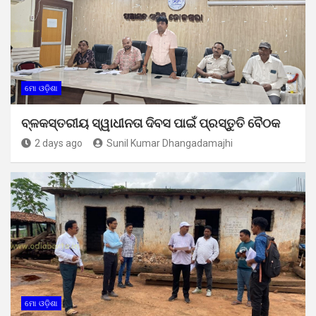
ମୋ ଓଡ଼ିଶା
ବ୍ଳକସ୍ତରୀୟ ସ୍ୱାଧୀନତା ଦିବସ ପାଇଁ ପ୍ରସ୍ତୁତି ବୈଠକ
2 days ago
Sunil Kumar Dhangadamajhi
ମୋ ଓଡ଼ିଶା