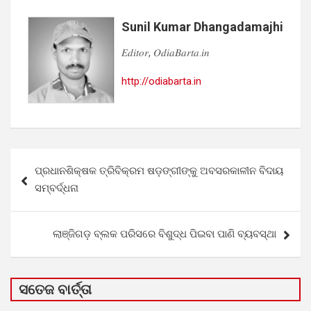
Sunil Kumar Dhangadamajhi
𝐸𝑑𝑖𝑡𝑜𝑟, 𝑂𝑑𝑖𝑎𝐵𝑎𝑟𝑡𝑎.𝑖𝑛
http://odiabarta.in
Post
ପ୍ରଧାନଶିକ୍ଷକ ତ୍ରିବିକ୍ରମ ଷଡ଼ଙ୍ଗୀଙ୍କୁ ଅବସରକାଳୀନ ବିଦାୟ
navigation
ସମ୍ବର୍ଦ୍ଧନା
ଲାଞ୍ଜିଗଡ଼ ବ୍ଲକ ପରିସରେ ବିଶୁଦ୍ଧ ପିଇବା ପାଣି ବ୍ୟବସ୍ଥା
ସତେଜ ବାର୍ତ୍ତା