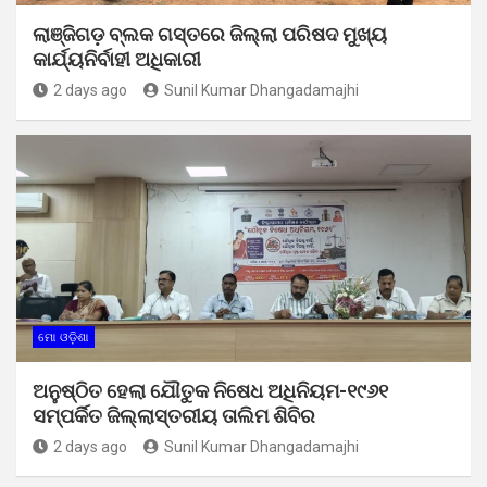
ଲାଞ୍ଜିଗଡ଼ ବ୍ଲକ ଗସ୍ତରେ ଜିଲ୍ଲା ପରିଷଦ ମୁଖ୍ୟ
କାର୍ଯ୍ୟନିର୍ବାହୀ ଅଧିକାରୀ
2 days ago
Sunil Kumar Dhangadamajhi
ମୋ ଓଡ଼ିଶା
ଅନୁଷ୍ଠିତ ହେଲା ଯୌତୁକ ନିଷେଧ ଅଧିନିୟମ-୧୯୬୧
ସମ୍ପର୍କିତ ଜିଲ୍ଲାସ୍ତରୀୟ ତାଲିମ ଶିବିର
2 days ago
Sunil Kumar Dhangadamajhi