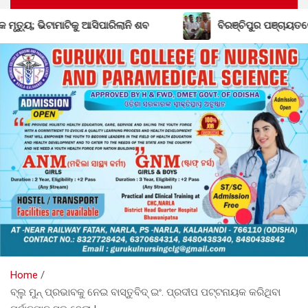
ବିରଞ୍ଚିପୁର ପଞ୍ଚାୟତରେ ବିଜେଡିର ଶକ୍ତି ବୃଦ୍ଧି; ବିଜେପି ଛାଡ଼
Home
ବ୍ଲୁ ମୁନ୍ ପ୍ରଭାବକୁ ନେଇ ବାସ୍ତୁବିଦ୍ ଇଂ. ପ୍ରଦୀପ ପଟ୍ଟନାୟକ କରିଥିବା