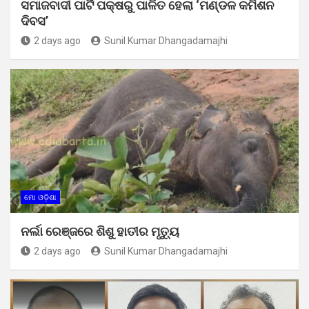
ସମାଜବାଦୀ ପାର୍ଟି ପକ୍ଷରୁ ପାଳିତ ହେଲା ‘ମଣ୍ଡଳ କମିଶନ
ଦିବସ’
2 days ago
Sunil Kumar Dhangadamajhi
ମୋ ଓଡ଼ିଶା
ନର୍ଲା ରେଞ୍ଜରେ ଶିଶୁ ହାତୀର ମୃତ୍ୟୁ
2 days ago
Sunil Kumar Dhangadamajhi