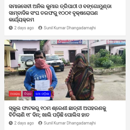
ସମାଜସେବୀ ଅନିଲ କୁମାର ତ୍ରିପାଠୀ ଓ ବଙ୍ଗୋମୁଣ୍ଡା
ସାମ୍ବାଦିକ ସଂଘ ତରଫରୁ ୧୦୦୧ ବୃକ୍ଷରୋପଣ
କାର୍ଯ୍ୟକ୍ରମ
2 days ago
Sunil Kumar Dhangadamajhi
ଅପରାଧ
ବିଚାର
ମୋ ଓଡ଼ିଶା
ସ୍କୁଲ ଫାଟକରୁ ୧୦ମ ଶ୍ରେଣୀ ଛାତ୍ରୀ ଅପହରଣକୁ
ବିତିଲାଣି ୧୮ ଦିନ; ଖାଲି ପଡ଼ିଛି ପୋଲିସ ହାତ
2 days ago
Sunil Kumar Dhangadamajhi