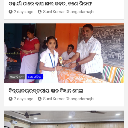
ଡହାଗାଁ ଠାରେ ବାଘ ଛାଲ ଜବତ, ଜଣେ ଗିରଫ
2 days ago
Sunil Kumar Dhangadamajhi
ଜ୍ଞାନ-ବିଜ୍ଞାନ
ମୋ ଓଡ଼ିଶା
ବିଦ୍ୟାଳୟରସ୍ତରୀୟ ଜ୍ଞାନ ବିଜ୍ଞାନ ମେଳା
2 days ago
Sunil Kumar Dhangadamajhi