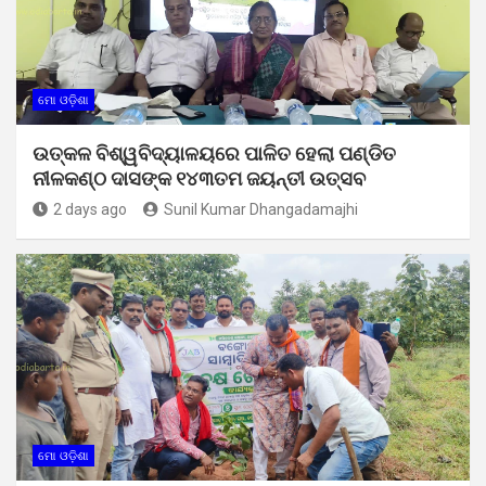
ମୋ ଓଡ଼ିଶା
ଉତ୍କଳ ବିଶ୍ୱବିଦ୍ୟାଳୟରେ ପାଳିତ ହେଲା ପଣ୍ଡିତ
ନୀଳକଣ୍ଠ ଦାସଙ୍କ ୧୪୩ତମ ଜୟନ୍ତୀ ଉତ୍ସବ
2 days ago
Sunil Kumar Dhangadamajhi
ମୋ ଓଡ଼ିଶା