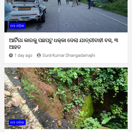
ମୋ ଓଡ଼ିଶା
ଆର୍ଟିଗା କାରକୁ ପଛପଟୁ ଧକ୍କା ଦେଲା ଯାତ୍ରୀବାହୀ ବସ, ୩
ଆହତ
1 day ago
Sunil Kumar Dhangadamajhi
ମୋ ଓଡ଼ିଶା