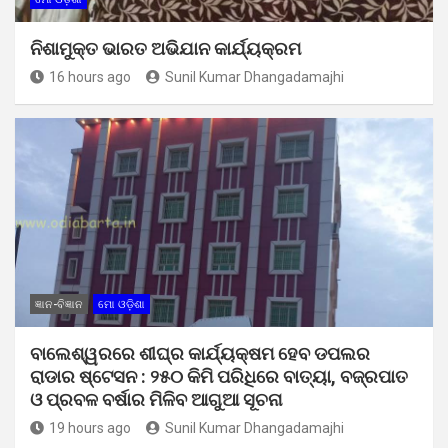
ନିଶାମୁକ୍ତ ଭାରତ ଅଭିଯାନ କାର୍ଯ୍ୟକ୍ରମ
16 hours ago
Sunil Kumar Dhangadamajhi
ଜ୍ଞାନ-ବିଜ୍ଞାନ
ମୋ ଓଡ଼ିଶା
ବାଲେଶ୍ୱରରେ ଶୀଘ୍ର କାର୍ଯ୍ୟକ୍ଷମ ହେବ ଡପଲର
ରାଡାର ଷ୍ଟେସନ : ୨୫୦ କିମି ପରିଧିରେ ବାତ୍ୟା, ବଜ୍ରପାତ
ଓ ପ୍ରବଳ ବର୍ଷାର ମିଳିବ ଆଗୁଆ ସୂଚନା
19 hours ago
Sunil Kumar Dhangadamajhi