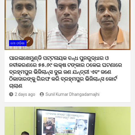
ମୋ ଓଡ଼ିଶା
ପାରଳାଖେମୁଣ୍ଡି ପଟ୍ଟନାୟକ ବନ୍ଧ ପୁନରୁଦ୍ଧାର ଓ
ନବୀକରଣରେ ୫୫.୬୯ ଲକ୍ଷ ଟଙ୍କାର ଠକେଇ ଘଟଣାରେ
ବ୍ରହ୍ମପୁର ଭିଜିଲାନ୍ସ ଦୁଇ ଜଣ ଯନ୍ତ୍ରୀ ଏବଂ ଜଣେ
ଠିକାଦାରଙ୍କୁ ଗିରଫ କରି ବ୍ରହ୍ମପୁର ଭିଜିଲାନ୍ସ କୋର୍ଟ
ଚାଲାଣ
2 days ago
Sunil Kumar Dhangadamajhi