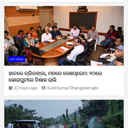
ମୋ ଓଡ଼ିଶା
ହାତରେ ତ୍ରିରଙ୍ଗା, ମନରେ ଦେଶପ୍ରେମ: ୧୦ରେ
କୋରାପୁଟରେ ବିଶାଳ ରାଲି
22 hours ago
Sunil Kumar Dhangadamajhi