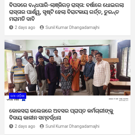
ବିପଦରେ ବନ୍ଧପାରି-ଲାଞ୍ଜିଗଡ଼ ରାସ୍ତା: ବର୍ଷାରେ ଧୋଇଗଲା
ରାସ୍ତାର ପାର୍ଶ୍ୱ, ସୃଷ୍ଟି ହେଲା ବିରାଟକାୟ ଗର୍ତ୍ତ, ତୁରନ୍ତ
ମରାମତି ଦାବି
2 days ago
Sunil Kumar Dhangadamajhi
ମୋ ଓଡ଼ିଶା
କୋକସରା କଲେଜରେ ଅବସର ପ୍ରାପ୍ତ କର୍ମଚାରୀଙ୍କୁ
ବିଦାୟ କାଳୀନ ସମ୍ବର୍ଦ୍ଧନା
2 days ago
Sunil Kumar Dhangadamajhi