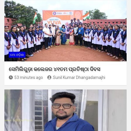
ମୋ ଓଡ଼ିଶା
ସେମିଲିଗୁଡ଼ା କଲେଜର ୪୧ତମ ପ୍ରତିଷ୍ଠା ଦିବସ
53 minutes ago
Sunil Kumar Dhangadamajhi