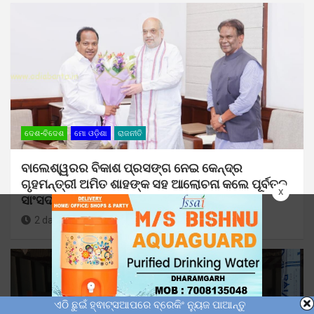
ଦେଶ-ବିଦେଶ
ମୋ ଓଡ଼ିଶା
ରାଜନୀତି
ବାଲେଶ୍ୱରର ବିକାଶ ପ୍ରସଙ୍ଗ ନେଇ କେନ୍ଦ୍ର
ଗୃହମନ୍ତ୍ରୀ ଅମିତ ଶାହଙ୍କ ସହ ଆଲୋଚନା କଲେ ପୂର୍ବତନ
x
ସାଂସଦ ରବୀନ୍ଦ୍ର ଜେନା
2 days ago
Sunil Kumar Dhangadamajhi
ଏଠି ଛୁଇଁ ହ୍ଵାଟ୍ସଆପରେ ବ୍ରେକିଂ ନ୍ୟୁଜ ପାଆନ୍ତୁ