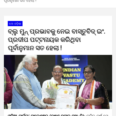
ପୂର୍ବାନୁମାନ ସତ ହେଲା !
ମୋ ଓଡ଼ିଶା
ବ୍ଲୁ ମୁନ୍ ପ୍ରଭାବକୁ ନେଇ ବାସ୍ତୁବିଦ୍ ଇଂ.
ପ୍ରଦୀପ ପଟ୍ଟନାୟକ କରିଥିବା
ପୂର୍ବାନୁମାନ ସତ ହେଲା !
ଓଡ଼ିଆ ବାର୍ତ୍ତା/ ବାଲେଶ୍ଵର (କୃଷ୍ଣ କୁମାର ମହାନ୍ତି):
ଚଳିତ ବର୍ଷ ମେ