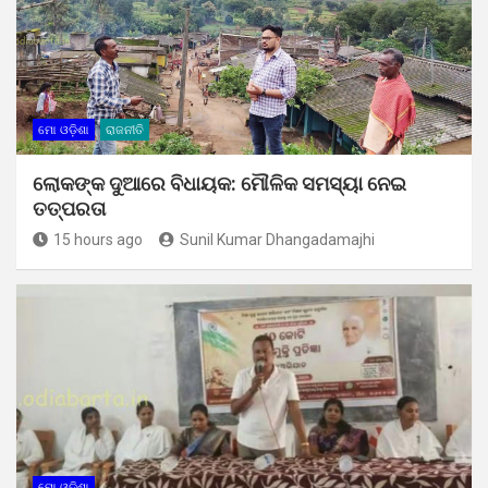
ମୋ ଓଡ଼ିଶା
ରାଜନୀତି
ଲୋକଙ୍କ ଦୁଆରେ ବିଧାୟକ: ମୌଳିକ ସମସ୍ୟା ନେଇ
ତତ୍ପରତା
15 hours ago
Sunil Kumar Dhangadamajhi
ମୋ ଓଡ଼ିଶା