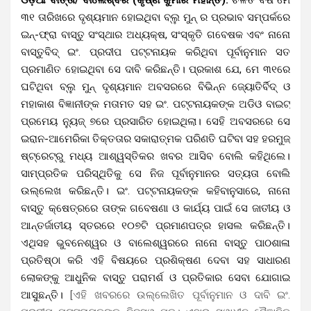
୩୧ ତାରିଖରେ ଦୃଶ୍ୟମାନ ହୋଇଥିବା ବ୍ଲୁ ମୁନ୍ ର ପ୍ରଭାବ ସମ୍ପର୍କରେ
ଇନ୍-ଫ୍ରା ବାସ୍ତୁ ସଂସ୍ଥାର ଅଧ୍ୟକ୍ଷ, ସଂସ୍କୃତି ଗବେଷକ ଏବଂ ନାନୋ
ବାସ୍ତୁବିଦ୍ ଇଂ. ପ୍ରଦୀପ ପଟ୍ଟନାୟକ କରିଥିବା ପୂର୍ବାନୁମାନ ସତ
ପ୍ରମାଣିତ ହୋଇଥିବା ସେ ଦାବି କରିଛନ୍ତି। ପ୍ରକାଶ ଯେ, ମେ ୩୧ରେ
ଘଟିଥିବା ବ୍ଲୁ ମୁନ୍ ଦୃଶ୍ୟମାନ ଅବସରରେ ବିଭିନ୍ନ ଜ୍ୟୋତିର୍ବିଦ୍ ଓ
ମହାକାଶ ବିଜ୍ଞାନୀଙ୍କ ମତାମତ ସହ ଇଂ. ପଟ୍ଟନାୟକଙ୍କ ଅଡିଓ ବାଇଟ୍
ପ୍ରମେୟ ନ୍ୟୁଜ୍ ୭ରେ ପ୍ରସାରିତ ହୋଇଥିଲା। ସେହି ଅବସରରେ ସେ
ଇରାନ-ଆମେରିକା ତିକ୍ତତାର ସକାରାତ୍ମକ ପରିଣତି ଘଟିବା ସହ ହରମୁଜ୍
ଷ୍ଟ୍ରେଟ୍‌ରୁ ମଧ୍ୟ ଆଶ୍ୱସ୍ତିକର ଖବର ଆସିବ ବୋଲି କହିଥିଲେ।
ସାମ୍ପ୍ରତିକ ପରିସ୍ଥିତିକୁ ସେ ନିଜ ପୂର୍ବାନୁମାନର ସତ୍ୟତା ବୋଲି
ଉଲ୍ଲେଖ କରିଛନ୍ତି। ଇଂ. ପଟ୍ଟନାୟକଙ୍କ କହିବାନୁସାରେ, ନାନୋ
ବାସ୍ତୁ କ୍ଷେତ୍ରରେ ତାଙ୍କ ଗବେଷଣା ଓ କାର୍ଯ୍ୟ ପାଇଁ ସେ ଜାତୀୟ ଓ
ଆନ୍ତର୍ଜାତୀୟ ସ୍ତରରେ ୧୦୭ଟି ପ୍ରମାଣପତ୍ର ହାସଲ କରିଛନ୍ତି।
ଏଥିସହ ଭୁବନେଶ୍ୱର ଓ ବାଲେଶ୍ୱରରେ ନାନୋ ବାସ୍ତୁ ପାଠଶାଳା
ପ୍ରତିଷ୍ଠା କରି ଏହି ବିଷୟରେ ପ୍ରଶିକ୍ଷଣ ଦେବା ସହ ସାଧାରଣ
ଲୋକଙ୍କୁ ଆଧୁନିକ ବାସ୍ତୁ ପରାମର୍ଶ ଓ ପ୍ରତିକାର ସେବା ଯୋଗାଇ
ଆସୁଛନ୍ତି।
[ଏହି ଖବରରେ ଉଲ୍ଲେଖିତ ପୂର୍ବାନୁମାନ ଓ ଦାବି ଇଂ.