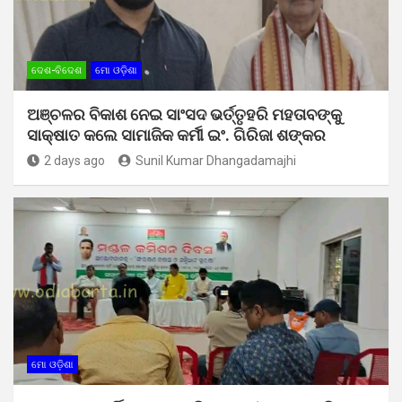
ଦେଶ-ବିଦେଶ
ମୋ ଓଡ଼ିଶା
ଅଞ୍ଚଳର ବିକାଶ ନେଇ ସାଂସଦ ଭର୍ତ୍ତୃହରି ମହତାବଙ୍କୁ
ସାକ୍ଷାତ କଲେ ସାମାଜିକ କର୍ମୀ ଇଂ. ଗିରିଜା ଶଙ୍କର
2 days ago
Sunil Kumar Dhangadamajhi
ମୋ ଓଡ଼ିଶା