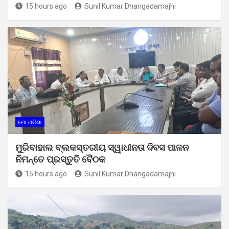
15 hours ago
Sunil Kumar Dhangadamajhi
ମୋ ଓଡ଼ିଶା
ମୁରିବାହାଲ ବ୍ଲକସ୍ତରୀୟ ସ୍ୱାଧୀନତା ଦିବସ ପାଳନ
ନିମନ୍ତେ ପ୍ରସ୍ତୁତି ବୈଠକ
15 hours ago
Sunil Kumar Dhangadamajhi