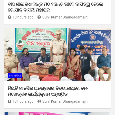
ବାଘଶାଳା ରାଧାକାନ୍ତ ମଠ ମହନ୍ତ ଭାବେ ଦାୟିତ୍ୱ ନେଲେ
ଗୋପାଳ ଦାସଜୀ ମହାରାଜ
13 hours ago
Sunil Kumar Dhangadamajhi
ମୋ ଓଡ଼ିଶା
ନିୟତି ମାନସିକ ଅନଗ୍ରସର ବିଦ୍ୟାଳୟରେ ବନ-
ମହୋତ୍ସଵ କାର୍ଯ୍ୟକ୍ରମ ଅନୁଷ୍ଠିତ
13 hours ago
Sunil Kumar Dhangadamajhi