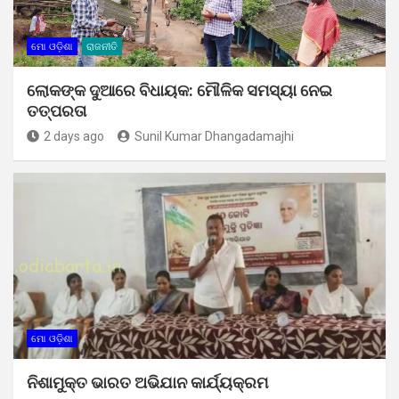
ମୋ ଓଡ଼ିଶା
ରାଜନୀତି
ଲୋକଙ୍କ ଦୁଆରେ ବିଧାୟକ: ମୌଳିକ ସମସ୍ୟା ନେଇ
ତତ୍ପରତା
2 days ago
Sunil Kumar Dhangadamajhi
ମୋ ଓଡ଼ିଶା
ନିଶାମୁକ୍ତ ଭାରତ ଅଭିଯାନ କାର୍ଯ୍ୟକ୍ରମ