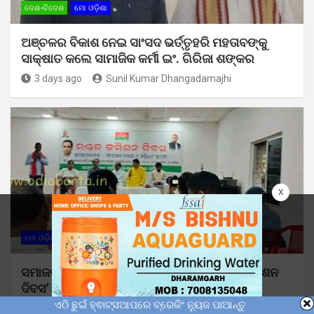
ଦେଶ-ବିଦେଶ
ମୋ ଓଡ଼ିଶା
ଅଞ୍ଚଳର ବିକାଶ ନେଇ ସାଂସଦ ଭର୍ତ୍ତୃହରି ମହତାବଙ୍କୁ
ସାକ୍ଷାତ କଲେ ସାମାଜିକ କର୍ମୀ ଇଂ. ଗିରିଜା ଶଙ୍କର
3 days ago
Sunil Kumar Dhangadamajhi
x
ମୋ ଓଡ଼ିଶା
ସମାଜବାଦୀ ପାର୍ଟି ପକ୍ଷରୁ ପାଳିତ ହେଲା ‘ମଣ୍ଡଳ କମିଶନ
ଦିବସ’
ଏଠି ଛୁଇଁ ହ୍ଵାଟ୍ସଆପରେ ବ୍ରେକିଂ ନ୍ୟୁଜ ପାଆନ୍ତୁ
3 days ago
Sunil Kumar Dhangadamajhi