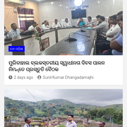
ମୋ ଓଡ଼ିଶା
ମୁରିବାହାଲ ବ୍ଲକସ୍ତରୀୟ ସ୍ୱାଧୀନତା ଦିବସ ପାଳନ
ନିମନ୍ତେ ପ୍ରସ୍ତୁତି ବୈଠକ
2 days ago
Sunil Kumar Dhangadamajhi