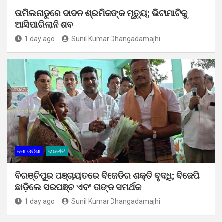
ତାମିଲନାଡୁରେ ଦାଦନ ଶ୍ରମିକଙ୍କ ମୃତ୍ୟୁ; ଭିଟାମାଟିକୁ
ଆସିପାରିଲାନି ଶବ
1 day ago
Sunil Kumar Dhangadamajhi
ମୋ ଓଡ଼ିଶା
ରାଜନୀତି
ବିରଞ୍ଚିପୁର ପଞ୍ଚାୟତରେ ବିଜେଡିର ଶକ୍ତି ବୃଦ୍ଧି; ବିଜେପି
ଛାଡ଼ିଲେ ସରପଞ୍ଚ ଏବଂ ତାଙ୍କ ସମର୍ଥକ
1 day ago
Sunil Kumar Dhangadamajhi