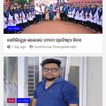
ମୋ ଓଡ଼ିଶା
ସେମିଲିଗୁଡ଼ା କଲେଜର ୪୧ତମ ପ୍ରତିଷ୍ଠା ଦିବସ
1 day ago
Sunil Kumar Dhangadamajhi
ବିଚାର
ମୋ ଓଡ଼ିଶା