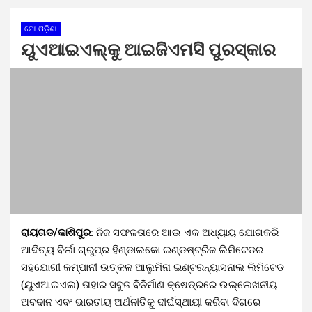
ମୋ ଓଡ଼ିଶା
ୟୁଏଆଇଏଲ୍‍କୁ ଆଇଜିଏମସି ପୁରସ୍କାର
ରାୟଗଡ/କାଶିପୁର:
ନିଜ ସଫଳତାରେ ଆଉ ଏକ ଅଧ୍ୟାୟ ଯୋଗକରି
ଆଦିତ୍ୟ ବିର୍ଲା ଗ୍ରୁପ୍‍ର ହିଣ୍ଡାଲକୋ ଇଣ୍ଡଷ୍ଟ୍ରିଜ ଲିମିଟେଡର
ସହଯୋଗୀ କମ୍ପାନୀ ଉତ୍କଳ ଆଲୁମିନା ଇଣ୍ଟରନ୍ୟାସନାଲ ଲିମିଟେଡ
(ୟୁଏଆଇଏଲ) ତାହାର ସବୁଜ ବିନିର୍ମାଣ କ୍ଷେତ୍ରରେ ଉଲ୍ଲେଖନୀୟ
ଅବଦାନ ଏବଂ ଭାରତୀୟ ଅର୍ଥନୀତିକୁ ଦୀର୍ଘସ୍ଥାୟୀ କରିବା ଦିଗରେ