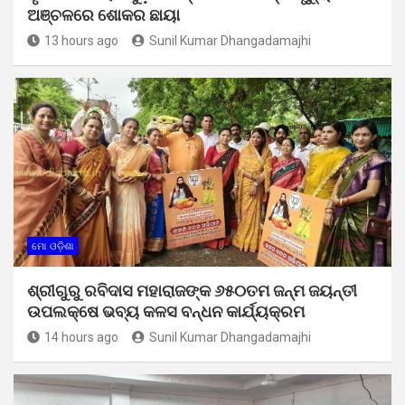
ଅଞ୍ଚଳରେ ଶୋକର ଛାୟା
13 hours ago
Sunil Kumar Dhangadamajhi
ମୋ ଓଡ଼ିଶା
ଶ୍ରୀଗୁରୁ ରବିଦାସ ମହାରାଜଙ୍କ ୬୫୦ତମ ଜନ୍ମ ଜୟନ୍ତୀ
ଉପଲକ୍ଷେ ଭବ୍ୟ କଳସ ବନ୍ଧନ କାର୍ଯ୍ୟକ୍ରମ
14 hours ago
Sunil Kumar Dhangadamajhi