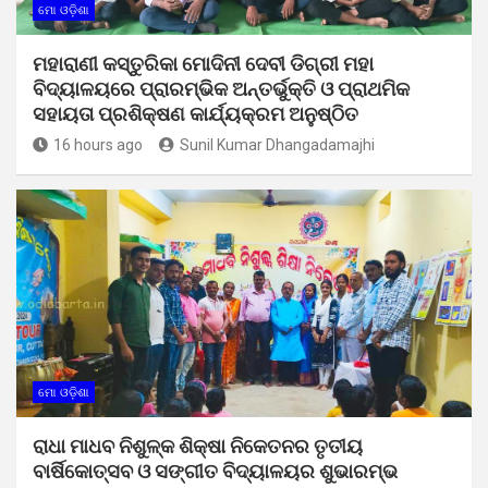
ମୋ ଓଡ଼ିଶା
ମହାରାଣୀ କସ୍ତୁରିକା ମୋଦିନୀ ଦେବୀ ଡିଗ୍ରୀ ମହା
ବିଦ୍ୟାଳୟରେ ପ୍ରାରମ୍ଭିକ ଅନ୍ତର୍ଭୁକ୍ତି ଓ ପ୍ରାଥମିକ
ସହାୟତା ପ୍ରଶିକ୍ଷଣ କାର୍ଯ୍ୟକ୍ରମ ଅନୁଷ୍ଠିତ
16 hours ago
Sunil Kumar Dhangadamajhi
ମୋ ଓଡ଼ିଶା
ରାଧା ମାଧବ ନିଶୁଳ୍କ ଶିକ୍ଷା ନିକେତନର ତୃତୀୟ
ବାର୍ଷିକୋତ୍ସବ ଓ ସଙ୍ଗୀତ ବିଦ୍ୟାଳୟର ଶୁଭାରମ୍ଭ