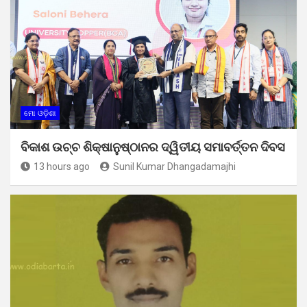
ମୋ ଓଡ଼ିଶା
ବିକାଶ ଉଚ୍ଚ ଶିକ୍ଷାନୁଷ୍ଠାନର ଦ୍ୱିତୀୟ ସମାବର୍ତ୍ତନ ଦିବସ
13 hours ago
Sunil Kumar Dhangadamajhi