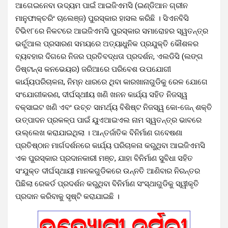
ଆଗେଇନେବା ଉଦ୍ୟମ ପାଇଁ ଆଇଜିଏମସି (ଇଣ୍ଡିଆନ ଗ୍ରୀନ
ମାନୁଫାକ୍‍ଚରିଂ ଚାଲେଞ୍ଜ) ପୁରସ୍କାର ହାସଲ କରିଛି । ସିଏନବିସି
ଟିଭି୧୮ରେ ନିକଟରେ ଆଇଜିଏମସି ପୁରସ୍କାର ସମାରୋହର ସ୍ୱତନ୍ତ୍ର
ଭର୍ଚୁଆଲ ପ୍ରସାରଣ ସମୟରେ ଅତ୍ୟାଧୁନିକ ପ୍ରଯୁକ୍ତି କୌଶଳର
ବ୍ୟବହାର ଦିଗରେ ନିଜର ପ୍ରତିବଦ୍ଧତା ପ୍ରଦର୍ଶନ, ଏଲଡିସି (ଲଙ୍ଗ
ଡିଷ୍ଟାନ୍ସ କନଭେୟର) ଜରିଆରେ ପରିବେଶ ଉପଯୋଗୀ
କାର୍ଯ୍ୟପରିଚାଳନା, ନିମ୍ନ ଧାରରେ ଥିବା କାରଖାନାଗୁଡିକୁ ରେଳ ଯୋଗେ
ସଂଯୋଗୀକରଣ, ଦୀର୍ଘସ୍ଥାୀୟ ଖଣି ଖନନ କାର୍ଯ୍ୟ ସହିତ ନିଜସ୍ୱ
ବକ୍ସାଇଟ ଖଣି ଏବଂ ଉଚ୍ଚ ସାମର୍ଥ୍ୟ ବିଶିଷ୍ଟ ନିଜସ୍ୱ କୋ-ଜେନ୍‍ ଶକ୍ତି
ଉତ୍ପାଦନ ପ୍ରକଳ୍ପ ପାଇଁ ୟୁଏଆଇଏଲ ନାମ ସ୍ୱତନ୍ତ୍ର ଭାବରେ
ଉଲ୍ଲେଖ କରାଯାଇଥିଲା । ଆନ୍ତର୍ଜାତିକ ବିନିର୍ମାଣ ଗବେଷଣା
ପ୍ରତିଷ୍ଠାନ ମାର୍ଗଦର୍ଶନରେ କାର୍ଯ୍ୟ ପରିଚାଳନା କରୁଥିବା ଆଇଜିଏମସି
ଏକ ପୁରସ୍କାର ପ୍ରଦାନକାରୀ ମଞ୍ଚ, ଯାହା ବିନିର୍ମାଣ ସୁବିଧା ସହିତ
ସଂଯୁକ୍ତ ଦୀର୍ଘସ୍ଥାୟୀ ମାନକଗୁଡିକରେ ଉନ୍ନତି ଆଣିବାର ନିରନ୍ତର
ପିଛିଲା ରେକର୍ଡ ପ୍ରଦର୍ଶନ କରୁଥିବା ବିନିର୍ମାଣ ସଂସ୍ଥାଗୁଡିକୁ ସ୍ୱୀକୃତି
ପ୍ରଦାନ କରିବାକୁ ସୃଷ୍ଟି କରାଯାଇଛି ।