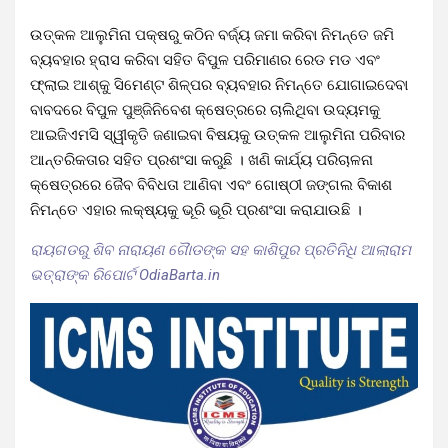
ଉତ୍କଳ ଆଲୁମିନା ପକ୍ଷରୁ କଠିନ ବର୍ଜ୍ୟ ଜମା କରିବା ନିମନ୍ତେ ଜମି
ବ୍ୟବହାର ହ୍ରାସ କରିବା ସହିତ ବିପୁଳ ପରିମାଣର ରେଡ ମଡ ଏବଂ
ଫ୍ଲାଇ ଆଶ୍‍କୁ ସିମେଣ୍ଟ ଶିଳ୍ପର ବ୍ୟବହାର ନିମନ୍ତେ ଯୋଗାଇଦେବା
ବାବଦରେ ବିପୁଳ ପୁଞ୍ଜିନିବେଶ କ୍ଷେତ୍ରରେ ଚାଲିଥିବା ଉଦ୍ୟମକୁ
ଆଇଜିଏମସି ସ୍ୱୀକୃତି ଜଣାଇବା ବିଷୟକୁ ଉତ୍କଳ ଆଲୁମିନା ପରିବାର
ଆନ୍ତରିକତାର ସହିତ ପ୍ରଶଂସା କରୁଛି । ଖଣି କାର୍ଯ୍ୟ ପରିଚାଳନା
କ୍ଷେତ୍ରରେ ଜୈବ ବିବିଧତା ଆଣିବା ଏବଂ ଗୋଷ୍ଠୀ ଜଙ୍ଗଲ ବିକାଶ
ନିମନ୍ତେ ଏହାର ଲକ୍ଷ୍ୟକୁ ଭୂରି ଭୂରି ପ୍ରଶଂସା କରାଯାଉଛି ।
ରାୟଗଡରୁ ଶିବ ନାରାୟଣ ଗୈାଡଙ୍କ ସହ କାଶିପୁର ପ୍ରତିନିଧି ଆଲାରାମ
ଭତ୍ରାଙ୍କ ରିପୋର୍ଟ OdiaBarta.in