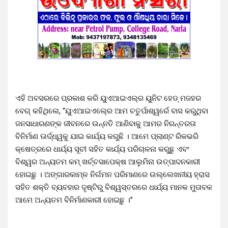
ଏହି ଅବସରରେ ପ୍ରକାଶ କରି ୟୁଏଆଇଏଲ୍‍ର ୟୁନିଟ ହେଡ୍‍ ମଜହର
ବେଗ୍‍ କହିଥିଲେ, “ୟୁଏଆଇଏଲ୍‍ରେ ଆମ ଚତୁର୍ପାଶ୍ୱର୍ରେ ବାସ କରୁଥିବା
ଜନସାଧାରଣଙ୍କ ଜୀବନରେ ଉନ୍ନତି ଆଣିବାକୁ ଆମର ନିରନ୍ତରତା
ବିନିର୍ମାଣ ଊର୍ଦ୍ଧ୍ୱକୁ ଯାଇ କାର୍ଯ୍ୟ କରୁଛି । ଆମେ ପ୍ଲାଣ୍ଟ ରିକଭରି
କ୍ଷେତ୍ରରେ ଧାର୍ଯ୍ୟ ସୂଚୀ ସହିତ କାର୍ଯ୍ୟ ପରିଚାଳନା କରୁଛୁ ଏବଂ
ବିଶ୍ୱର ଅନ୍ୟତମ କମ୍‍ ଖର୍ଚ୍ଚସାପେକ୍ଷ ଆଲୁମିନା ଉତ୍ପାଦନକାରୀ
ହୋଇଛୁ । ଅଙ୍ଗାରକାମ୍ଳ ନିର୍ଗମନ ପରିମାଣରେ ଉଲ୍ଲେଖନୀୟ ହ୍ରାସ
ସହିତ ଶକ୍ତି ବ୍ୟବହାର ଦୃଷ୍ଟିରୁ ବିଶ୍ୱସ୍ତରରେ ଧାର୍ଯ୍ୟ ମାନକ ମୁତାବକ
ଆମେ ଅନ୍ୟତମ ବିନିର୍ମାଣକାରୀ ହୋଇଛୁ ।”