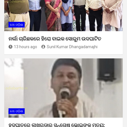
ମୋ ଓଡ଼ିଶା
ନର୍ଲା ଚାରିଛକରେ ହିରୋ ବାଇକ ସୋରୁମ ଉଦଘାଟିତ
13 hours ago
Sunil Kumar Dhangadamajhi
ମୋ ଓଡ଼ିଶା
ହୃଦଘାତରେ ଲାଖଗୁଡ଼ାର ସନ୍ତୋଷ ଭୋଇଙ୍କ ମୃତ୍ୟୁ: