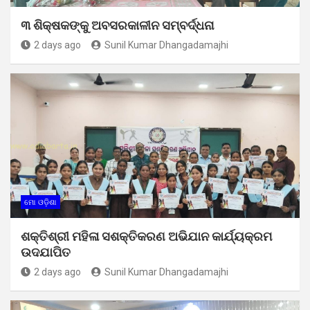
୩ ଶିକ୍ଷକଙ୍କୁ ଅବସରକାଳୀନ ସମ୍ବର୍ଦ୍ଧନା
2 days ago
Sunil Kumar Dhangadamajhi
ମୋ ଓଡ଼ିଶା
ଶକ୍ତିଶ୍ରୀ ମହିଳା ସଶକ୍ତିକରଣ ଅଭିଯାନ କାର୍ଯ୍ୟକ୍ରମ
ଉଦଯାପିତ
2 days ago
Sunil Kumar Dhangadamajhi