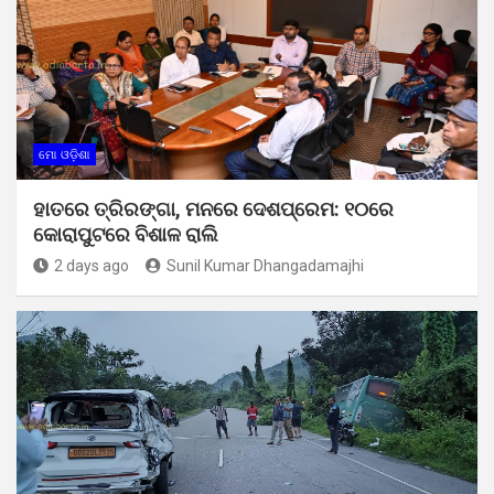
ମୋ ଓଡ଼ିଶା
ହାତରେ ତ୍ରିରଙ୍ଗା, ମନରେ ଦେଶପ୍ରେମ: ୧୦ରେ
କୋରାପୁଟରେ ବିଶାଳ ରାଲି
2 days ago
Sunil Kumar Dhangadamajhi