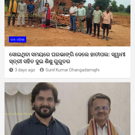
ମୋ ଓଡ଼ିଶା
ସୋଇଥିବା ସମୟରେ ଘରଭାଙ୍ଗି ଦେଲେ ହାତୀପଲ: ସ୍ୱାମୀ
ସ୍ତ୍ରୀ ସହିତ ଦୁଇ ଶିଶୁ ଗୁରୁତର
3 days ago
Sunil Kumar Dhangadamajhi