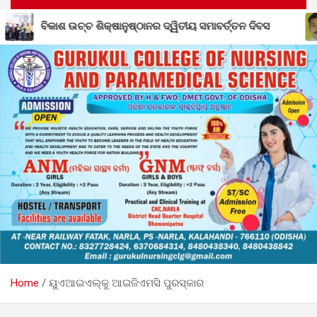
ର ଦ୍ୱିତୀୟ ସମାବର୍ତ୍ତନ ଦିବସ
ଶିକ୍ଷକ ପ୍ରେମଲାଲ ସାହୁଙ୍କ 
Home
ୟୁଏଆଇଏଲ୍‍କୁ ଆଇଜିଏମସି ପୁରସ୍କାର