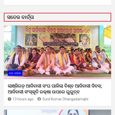
ସତେଜ ବାର୍ତ୍ତା
ମୋ ଓଡ଼ିଶା
ଲାଞ୍ଜିଗଡ଼ ଆଦିବାସୀ ସଂଘ ପାଳିଲା ବିଶ୍ବ ଆଦିବାସୀ ଦିବସ;
ଆଦିବାସୀ ସଂସ୍କୃତି ରକ୍ଷା ଉପରେ ଗୁରୁତ୍ବ
13 hours ago
Sunil Kumar Dhangadamajhi