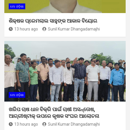
ମୋ ଓଡ଼ିଶା
ଶିକ୍ଷକ ପ୍ରେମଲାଲ ସାହୁଙ୍କ ଆକାଳ ବିୟୋଗ
13 hours ago
Sunil Kumar Dhangadamajhi
ମୋ ଓଡ଼ିଶା
ଖରିପ ଚାଷ ଧାନ ବିକ୍ରି ପାଇଁ ଚାଷୀ ଅସନ୍ତୋଷ,
ଆଗ୍ରୀଷ୍ଟାକ୍ ଉପରେ କୃଷକ ସଂଘର ଆଲୋଚନା
13 hours ago
Sunil Kumar Dhangadamajhi