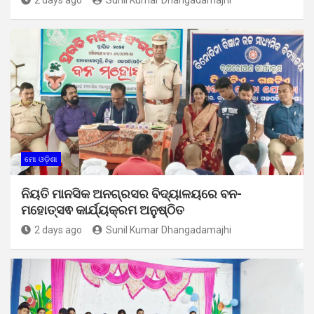
ମୋ ଓଡ଼ିଶା
ନିୟତି ମାନସିକ ଅନଗ୍ରସର ବିଦ୍ୟାଳୟରେ ବନ-
ମହୋତ୍ସଵ କାର୍ଯ୍ୟକ୍ରମ ଅନୁଷ୍ଠିତ
2 days ago
Sunil Kumar Dhangadamajhi