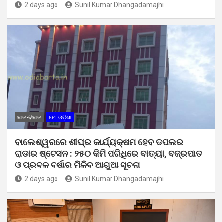
2 days ago
Sunil Kumar Dhangadamajhi
ଜ୍ଞାନ-ବିଜ୍ଞାନ
ମୋ ଓଡ଼ିଶା
ବାଲେଶ୍ୱରରେ ଶୀଘ୍ର କାର୍ଯ୍ୟକ୍ଷମ ହେବ ଡପଲର
ରାଡାର ଷ୍ଟେସନ : ୨୫୦ କିମି ପରିଧିରେ ବାତ୍ୟା, ବଜ୍ରପାତ
ଓ ପ୍ରବଳ ବର୍ଷାର ମିଳିବ ଆଗୁଆ ସୂଚନା
2 days ago
Sunil Kumar Dhangadamajhi