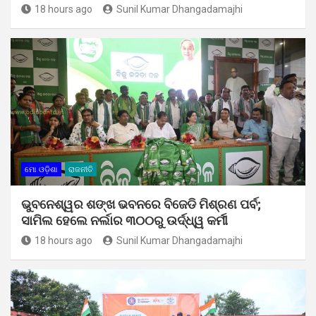
18 hours ago
Sunil Kumar Dhangadamajhi
ମୋ ଓଡ଼ିଶା
ରାଜନୀତି
ଭୁବନେଶ୍ୱର ଶଙ୍ଖ ଭବନରେ ବିଜେଡି ମିଶ୍ରଣ ପର୍ବ;
ସାମିଲ ହେଲେ ନର୍ଲାର ୩୦୦ରୁ ଉର୍ଦ୍ଧ୍ୱ କର୍ମୀ
18 hours ago
Sunil Kumar Dhangadamajhi