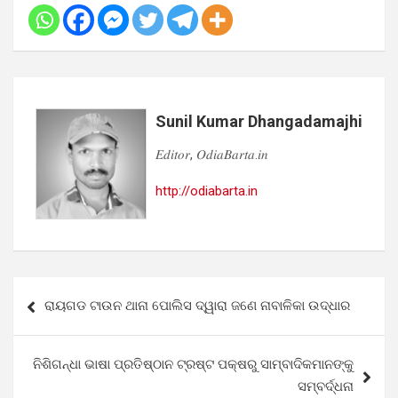
Sunil Kumar Dhangadamajhi
𝐸𝑑𝑖𝑡𝑜𝑟, 𝑂𝑑𝑖𝑎𝐵𝑎𝑟𝑡𝑎.𝑖𝑛
http://odiabarta.in
Post
ରାୟଗଡ ଟାଉନ ଥାନା ପୋଲିସ ଦ୍ୱାରା ଜଣେ ନାବାଳିକା ଉଦ୍ଧାର
navigation
ନିଶିଗନ୍ଧା ଭାଷା ପ୍ରତିଷ୍ଠାନ ଟ୍ରଷ୍ଟ ପକ୍ଷରୁ ସାମ୍ବାଦିକମାନଙ୍କୁ
ସମ୍ବର୍ଦ୍ଧନା