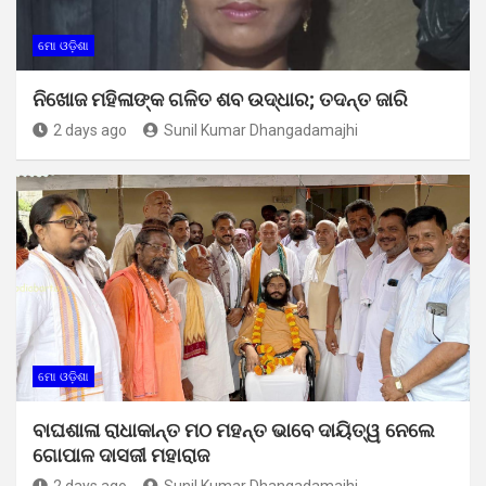
ମୋ ଓଡ଼ିଶା
ନିଖୋଜ ମହିଳାଙ୍କ ଗଳିତ ଶବ ଉଦ୍ଧାର; ତଦନ୍ତ ଜାରି
2 days ago
Sunil Kumar Dhangadamajhi
ମୋ ଓଡ଼ିଶା
ବାଘଶାଳା ରାଧାକାନ୍ତ ମଠ ମହନ୍ତ ଭାବେ ଦାୟିତ୍ୱ ନେଲେ
ଗୋପାଳ ଦାସଜୀ ମହାରାଜ
2 days ago
Sunil Kumar Dhangadamajhi