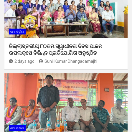
ମୋ ଓଡ଼ିଶା
ଜିଲ୍ଲାସ୍ତରୀୟ ୮୦ତମ ସ୍ୱାଧୀନତା ଦିବସ ପାଳନ
ଉପଲକ୍ଷେ ବିଭିନ୍ନ ପ୍ରତିଯୋଗିତା ଅନୁଷ୍ଠିତ
2 days ago
Sunil Kumar Dhangadamajhi
ମୋ ଓଡ଼ିଶା