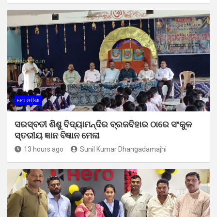
ମୋ ଓଡ଼ିଶା
ସରସ୍ବତୀ ଶିଶୁ ବିଦ୍ୟାମନ୍ଦିର ବ୍ରଜବିହାର ଠାରେ ସଂକୁଳ
ସ୍ତରୀୟ ଜ୍ଞାନ ବିଜ୍ଞାନ ମେଳା
13 hours ago
Sunil Kumar Dhangadamajhi