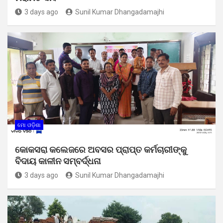
3 days ago
Sunil Kumar Dhangadamajhi
ମୋ ଓଡ଼ିଶା
କୋକସରା କଲେଜରେ ଅବସର ପ୍ରାପ୍ତ କର୍ମଚାରୀଙ୍କୁ
ବିଦାୟ କାଳୀନ ସମ୍ବର୍ଦ୍ଧନା
3 days ago
Sunil Kumar Dhangadamajhi