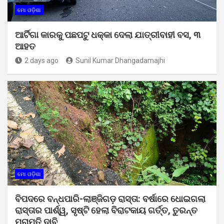
ମୋ ଓଡ଼ିଶା
ଆର୍ଟିଗା କାରକୁ ପଛପଟୁ ଧକ୍କା ଦେଲା ଯାତ୍ରୀବାହୀ ବସ, ୩
ଆହତ
2 days ago
Sunil Kumar Dhangadamajhi
ମୋ ଓଡ଼ିଶା
ବିପଦରେ ବନ୍ଧପାରି-ଲାଞ୍ଜିଗଡ଼ ରାସ୍ତା: ବର୍ଷାରେ ଧୋଇଗଲା
ରାସ୍ତାର ପାର୍ଶ୍ୱ, ସୃଷ୍ଟି ହେଲା ବିରାଟକାୟ ଗର୍ତ୍ତ, ତୁରନ୍ତ
ମରାମତି ଦାବି