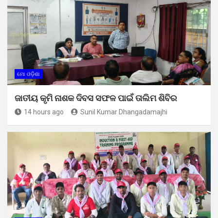
ମୋ ଓଡ଼ିଶା
ଜାତୀୟ କୃମି ନାଶକ ଦିବସ ସଫଳ ପାଇଁ ତାଲିମ ଶିବିର
14 hours ago
Sunil Kumar Dhangadamajhi