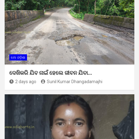
ମୋ ଓଡ଼ିଶା
ଦେଖିକରି ଯିବ ନାଇଁ ହେଲେ ଜୀବନ ଯିବା…
2 days ago
Sunil Kumar Dhangadamajhi