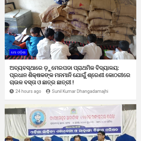
ମୋ ଓଡ଼ିଶା
ଅବ୍ୟବସ୍ଥାରେ ଡ଼ୁମେରପଡା ପ୍ରାଥମିକ ବିଦ୍ୟାଳୟ:
ପ୍ରଧାନ ଶିକ୍ଷକଙ୍କ ମନମାନି ଯୋଗୁଁ ଶ୍ରେଣୀ କୋଠରୀରେ
ଚାଉଳ ବସ୍ତା ଓ ଛାତ୍ର ଛାତ୍ରୀ !
24 hours ago
Sunil Kumar Dhangadamajhi