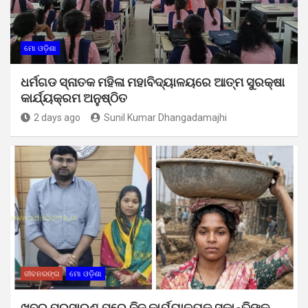
ମୋ ଓଡ଼ିଶା
ଧର୍ମଗଡ ସ୍ନାତକ ମହିଳା ମହାବିଦ୍ୟାଳୟରେ ଆତ୍ମ ସୁରକ୍ଷା
କାର୍ଯ୍ୟକ୍ରମ ଅନୁଷ୍ଠିତ
2 days ago
Sunil Kumar Dhangadamajhi
ଜୀବନରଙ୍ଗ
ମୋ ଓଡ଼ିଶା
ଖବର ପ୍ରସାରଣ ପରେ ନିଜ କାର୍ଯ୍ୟାଳୟକୁ ସୁକାନ୍ତିଙ୍କୁ