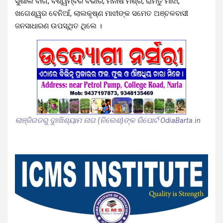
ସୁଶୀଲ ବାଗ, ବିଶ୍ୱମ୍ବର ବିଭାର, ମନୀଷ ମିଶ୍ର, ରାମତୁ ମାଝୀ,
ଖଗେଶ୍ୱର ବେନିଆଁ, ଲାଲକୃଷ୍ଣ ମାଝୀଙ୍କ ସମେତ ଅଞ୍ଚଳବାସୀ
ଜନସାଧାରଣ ଉପସ୍ଥିତ ଥିଲେ ।
ଲାଞ୍ଜିଗଡରୁ ଦୁଃଖିଶ୍ୟାମ ନାଗ (ନିଲେଶ)ଙ୍କ ରିପୋର୍ଟ OdiaBarta.in