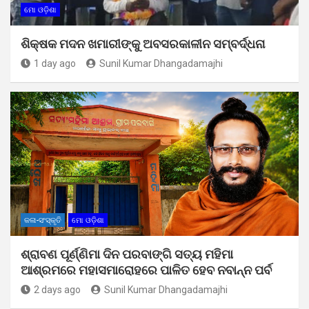
ମୋ ଓଡ଼ିଶା
ଶିକ୍ଷକ ମଦନ ଖମାରୀଙ୍କୁ ଅବସରକାଳୀନ ସମ୍ବର୍ଦ୍ଧନା
1 day ago
Sunil Kumar Dhangadamajhi
କଳା-ସଂସ୍କୃତି
ମୋ ଓଡ଼ିଶା
ଶ୍ରାବଣ ପୂର୍ଣ୍ଣିମା ଦିନ ପରବାଙ୍ଗି ସତ୍ୟ ମହିମା
ଆଶ୍ରମରେ ମହାସମାରୋହରେ ପାଳିତ ହେବ ନବାନ୍ନ ପର୍ବ
2 days ago
Sunil Kumar Dhangadamajhi