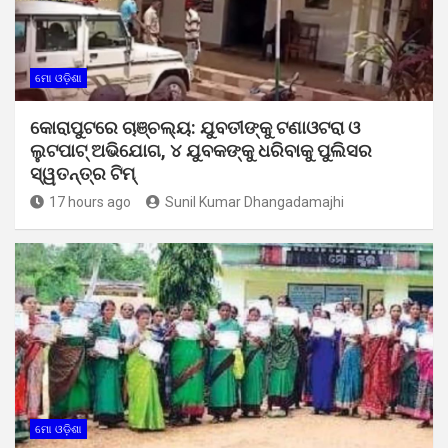
ମୋ ଓଡ଼ିଶା
କୋରାପୁଟରେ ଚାଞ୍ଚଲ୍ୟ: ଯୁବତୀଙ୍କୁ ଟଣାଓଟରା ଓ
ଲୁଟପାଟ୍ ଅଭିଯୋଗ, ୪ ଯୁବକଙ୍କୁ ଧରିବାକୁ ପୁଲିସର
ସ୍ୱତନ୍ତ୍ର ଟିମ୍
17 hours ago
Sunil Kumar Dhangadamajhi
ମୋ ଓଡ଼ିଶା