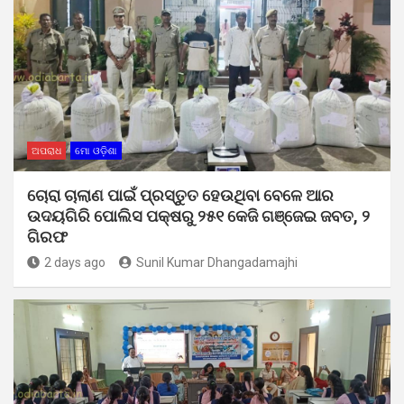
ଅପରାଧ
ମୋ ଓଡ଼ିଶା
ଚୋରା ଚାଲାଣ ପାଇଁ ପ୍ରସ୍ତୁତ ହେଉଥିବା ବେଳେ ଆର
ଉଦୟଗିରି ପୋଲିସ ପକ୍ଷରୁ ୨୫୧ କେଜି ଗଞ୍ଜେଇ ଜବତ, ୨
ଗିରଫ
2 days ago
Sunil Kumar Dhangadamajhi