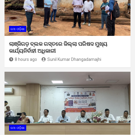
ମୋ ଓଡ଼ିଶା
ଲାଞ୍ଜିଗଡ଼ ବ୍ଲକ ଗସ୍ତରେ ଜିଲ୍ଲା ପରିଷଦ ମୁଖ୍ୟ
କାର୍ଯ୍ୟନିର୍ବାହୀ ଅଧିକାରୀ
8 hours ago
Sunil Kumar Dhangadamajhi
ମୋ ଓଡ଼ିଶା