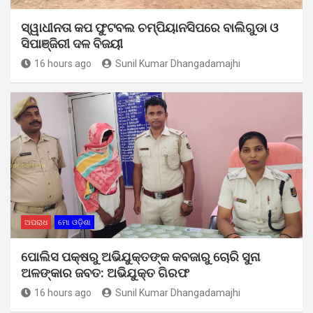
ସ୍ୱାଧୀନତା କପ ଫୁଟବଲ ଚମ୍ପିୟାନସିପରେ ବାଲିଗୁଡା ଓ
ସିପାଞ୍ଜିରୀ ଦଳ ବିଜୟୀ
16 hours ago
Sunil Kumar Dhangadamajhi
ଅପରାଧ
ମୋ ଓଡ଼ିଶା
ପୋଲିସ ପକ୍ଷରୁ ଅଭିଯୁକ୍ତଙ୍କ କବଜାରୁ ଚୋରି ସୁନା
ଅଳଙ୍କାର ଜବତ: ଅଭିଯୁକ୍ତ ଗିରଫ
16 hours ago
Sunil Kumar Dhangadamajhi