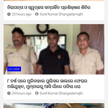
ନିରାପତ୍ତା ଓ ସ୍ୱଚ୍ଛତା ସମ୍ପର୍କିତ ପ୍ରଶିକ୍ଷଣ ଶିବିର
23 hours ago
Sunil Kumar Dhangadamajhi
ମୋ ଓଡ଼ିଶା
୮ ବର୍ଷ ପରେ ମୁରିବାହାଲ ପୁଲିସର ଜାଲରେ ଫେରାର
ଅଭିଯୁକ୍ତ, ମୁମ୍ବାଇରୁ ଆସି ଗାଁରେ ପଡିଲା ଧରା
24 hours ago
Sunil Kumar Dhangadamajhi