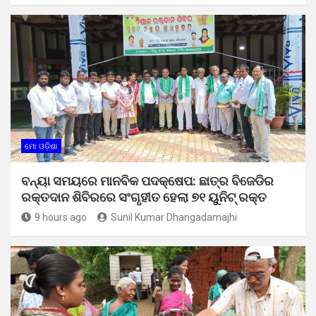
ମୋ ଓଡ଼ିଶା
ବନ୍ୟା ସମୟରେ ମାନବିକ ପଦକ୍ଷେପ: ଛାତ୍ର ବିଜେଡିର
ରକ୍ତଦାନ ଶିବିରରେ ସଂଗୃହୀତ ହେଲା ୭୧ ୟୁନିଟ୍ ରକ୍ତ
9 hours ago
Sunil Kumar Dhangadamajhi