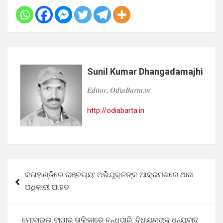
Sunil Kumar Dhangadamajhi
𝐸𝑑𝑖𝑡𝑜𝑟, 𝑂𝑑𝑖𝑎𝐵𝑎𝑟𝑡𝑎.𝑖𝑛
http://odiabarta.in
Post
କଳାହାଣ୍ଡିରେ ଚାଞ୍ଚଲ୍ୟ: ଅଭିଯୁକ୍ତଙ୍କ ଆକ୍ରମଣରେ ଥାନା
navigation
ଅଧିକାରୀ ଆହତ
ମୋବାଇଲ ଟାୱାର ତାଲିକାରେ ବନ୍ଧପାରି: ବିଧାୟକଙ୍କୁ ଧନ୍ୟବାଦ