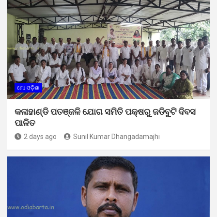
ମୋ ଓଡ଼ିଶା
କଳାହାଣ୍ଡି ପତଞ୍ଜଳି ଯୋଗ ସମିତି ପକ୍ଷରୁ ଜଡିବୁଟି ଦିବସ
ପାଳିତ
2 days ago
Sunil Kumar Dhangadamajhi