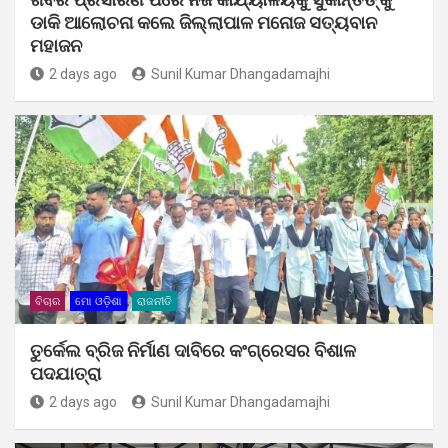
ଡାକି ଆଲୋଚନା କଲେ ଜିଲ୍ଲାପାଳ ମନୋଜ ସତ୍ୟବାନ
ମହାଜନ
2 days ago
Sunil Kumar Dhangadamajhi
ବିଚାର
ମୋ ଓଡ଼ିଶା
ରାଜନୀତି
ତୁର୍କେଲ ବ୍ରିଜ ନିର୍ମାଣ ଦାବିରେ କଂଗ୍ରେସର ବିଶାଳ
ପଦଯାତ୍ରା
2 days ago
Sunil Kumar Dhangadamajhi