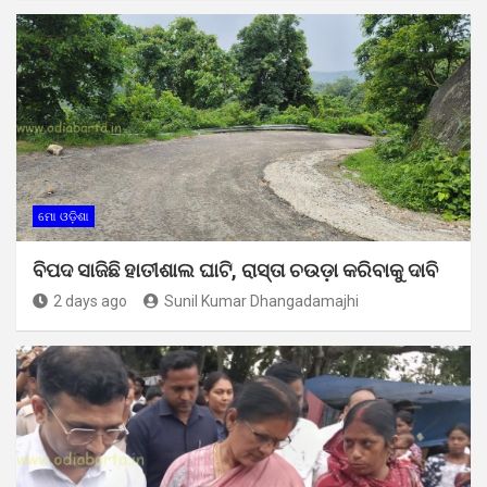
ମୋ ଓଡ଼ିଶା
ବିପଦ ସାଜିଛି ହାତୀଶାଲ ଘାଟି, ରାସ୍ତା ଚଉଡ଼ା କରିବାକୁ ଦାବି
2 days ago
Sunil Kumar Dhangadamajhi