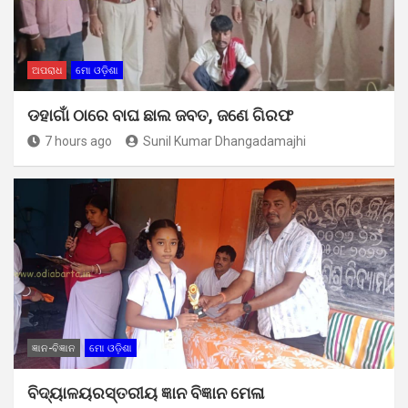
ଅପରାଧ
ମୋ ଓଡ଼ିଶା
ଡହାଗାଁ ଠାରେ ବାଘ ଛାଲ ଜବତ, ଜଣେ ଗିରଫ
7 hours ago
Sunil Kumar Dhangadamajhi
ଜ୍ଞାନ-ବିଜ୍ଞାନ
ମୋ ଓଡ଼ିଶା
ବିଦ୍ୟାଳୟରସ୍ତରୀୟ ଜ୍ଞାନ ବିଜ୍ଞାନ ମେଳା