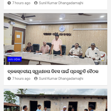
7 hours ago
Sunil Kumar Dhangadamajhi
ମୋ ଓଡ଼ିଶା
ବ୍ଳକସ୍ତରୀୟ ସ୍ୱାଧୀନତା ଦିବସ ପାଇଁ ପ୍ରସ୍ତୁତି ବୈଠକ
7 hours ago
Sunil Kumar Dhangadamajhi