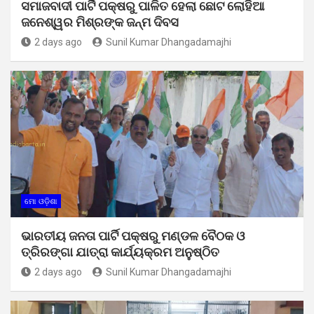
ସମାଜବାଦୀ ପାର୍ଟି ପକ୍ଷରୁ ପାଳିତ ହେଲା ଛୋଟ ଲୋହିଆ
ଜନେଶ୍ୱର ମିଶ୍ରଙ୍କ ଜନ୍ମ ଦିବସ
2 days ago
Sunil Kumar Dhangadamajhi
ମୋ ଓଡ଼ିଶା
ଭାରତୀୟ ଜନତା ପାର୍ଟି ପକ୍ଷରୁ ମଣ୍ଡଳ ବୈଠକ ଓ
ତ୍ରିରଙ୍ଗା ଯାତ୍ରା କାର୍ଯ୍ୟକ୍ରମ ଅନୁଷ୍ଠିତ
2 days ago
Sunil Kumar Dhangadamajhi