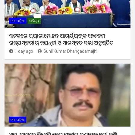
ମୋ ଓଡ଼ିଶା
ସାହିତ୍ୟ
କଟକରେ ପ୍ୟାରୀମୋହନ ଆଚାର୍ଯ୍ୟଙ୍କ ୧୭୫ତମ
ରାଜ୍ୟସ୍ତରୀୟ ଜୟନ୍ତୀ ଓ ସାରସ୍ଵତ ସଭା ଅନୁଷ୍ଠିତ
1 day ago
Sunil Kumar Dhangadamajhi
ମୋ ଓଡ଼ିଶା
ଏମ୍. ରାମପୁର ବିଜେପି ନେତା ଫକୀର ରଣାଙ୍କୁ ଛୁରୀ ଭୁଷି