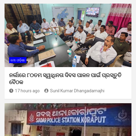
ମୋ ଓଡ଼ିଶା
ନର୍ଲାରେ ୮୦ତମ ସ୍ୱାଧିନତା ଦିବସ ପାଳନ ପାଇଁ ପ୍ରସ୍ତୁତି
ବୈଠକ
17 hours ago
Sunil Kumar Dhangadamajhi