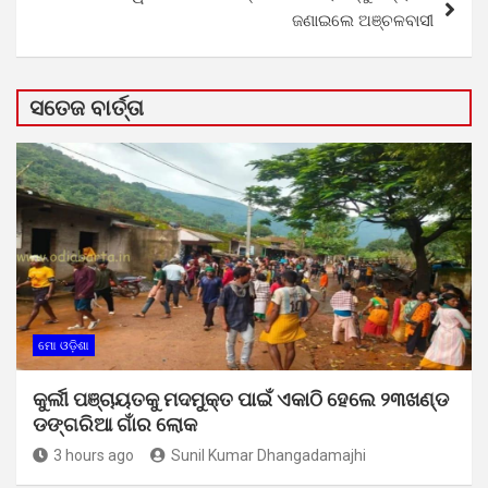
ଜଣାଇଲେ ଅଞ୍ଚଳବାସୀ
ସତେଜ ବାର୍ତ୍ତା
ମୋ ଓଡ଼ିଶା
କୁର୍ଲୀ ପଞ୍ଚାୟତକୁ ମଦମୁକ୍ତ ପାଇଁ ଏକାଠି ହେଲେ ୨୩ଖଣ୍ଡ
ଡଙ୍ଗରିଆ ଗାଁର ଲୋକ
3 hours ago
Sunil Kumar Dhangadamajhi