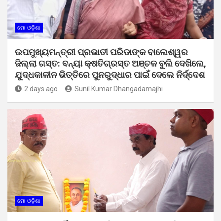
ମୋ ଓଡ଼ିଶା
ଉପମୁଖ୍ୟମନ୍ତ୍ରୀ ପ୍ରଭାତୀ ପରିଡାଙ୍କ ବାଲେଶ୍ୱର
ଜିଲ୍ଲା ଗସ୍ତ: ବନ୍ୟା କ୍ଷତିଗ୍ରସ୍ତ ଅଞ୍ଚଳ ବୁଲି ଦେଖିଲେ,
ଯୁଦ୍ଧକାଳୀନ ଭିତ୍ତିରେ ପୁନରୁଦ୍ଧାର ପାଇଁ ଦେଲେ ନିର୍ଦ୍ଦେଶ
2 days ago
Sunil Kumar Dhangadamajhi
ମୋ ଓଡ଼ିଶା