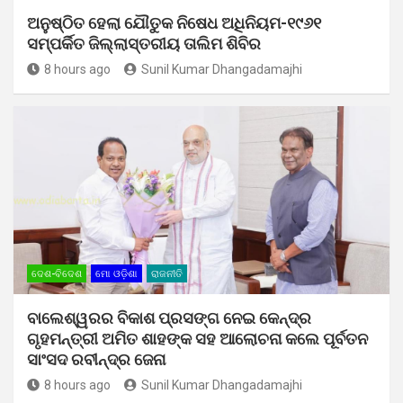
ଅନୁଷ୍ଠିତ ହେଲା ଯୌତୁକ ନିଷେଧ ଅଧିନିୟମ-୧୯୬୧
ସମ୍ପର୍କିତ ଜିଲ୍ଲାସ୍ତରୀୟ ତାଲିମ ଶିବିର
8 hours ago
Sunil Kumar Dhangadamajhi
ଦେଶ-ବିଦେଶ
ମୋ ଓଡ଼ିଶା
ରାଜନୀତି
ବାଲେଶ୍ୱରର ବିକାଶ ପ୍ରସଙ୍ଗ ନେଇ କେନ୍ଦ୍ର
ଗୃହମନ୍ତ୍ରୀ ଅମିତ ଶାହଙ୍କ ସହ ଆଲୋଚନା କଲେ ପୂର୍ବତନ
ସାଂସଦ ରବୀନ୍ଦ୍ର ଜେନା
8 hours ago
Sunil Kumar Dhangadamajhi