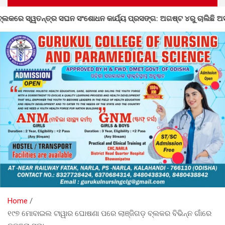
୍ଯ୍ୟ ପ୍ରସଙ୍ଗ: ଅଗଷ୍ଟ ୪ରୁ ଚାଲିଛି ଅସଙ୍ଗତି ସଂଶୋଧନ
ଡହାଗ
Home
୧୯୭ ମୋବାଇଲ ଟାୱାର ଘୋଷଣା ପରେ ଲାଞ୍ଜିଗଡ଼ ବ୍ଲକର ବିଭିନ୍ନ ଗାଁରେ