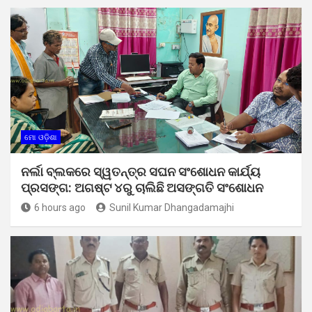
ମୋ ଓଡ଼ିଶା
ନର୍ଲା ବ୍ଲକରେ ସ୍ୱତନ୍ତ୍ର ସଘନ ସଂଶୋଧନ କାର୍ଯ୍ୟ
ପ୍ରସଙ୍ଗ: ଅଗଷ୍ଟ ୪ରୁ ଚାଲିଛି ଅସଙ୍ଗତି ସଂଶୋଧନ
6 hours ago
Sunil Kumar Dhangadamajhi