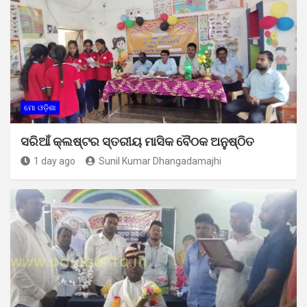
ମୋ ଓଡ଼ିଶା
ସରିଆଁ କ୍ଲଷ୍ଟର ସ୍ତରୀୟ ମାସିକ ବୈଠକ ଅନୁଷ୍ଠିତ
1 day ago
Sunil Kumar Dhangadamajhi