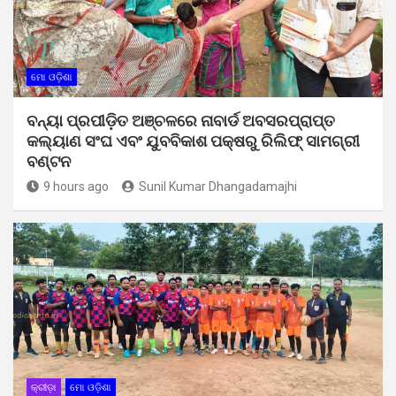
ମୋ ଓଡ଼ିଶା
ବନ୍ୟା ପ୍ରପୀଡ଼ିତ ଅଞ୍ଚଳରେ ନାବାର୍ଡ ଅବସରପ୍ରାପ୍ତ
କଲ୍ୟାଣ ସଂଘ ଏବଂ ଯୁବବିକାଶ ପକ୍ଷରୁ ରିଲିଫ୍ ସାମଗ୍ରୀ
ବଣ୍ଟନ
9 hours ago
Sunil Kumar Dhangadamajhi
କ୍ରୀଡ଼ା
ମୋ ଓଡ଼ିଶା