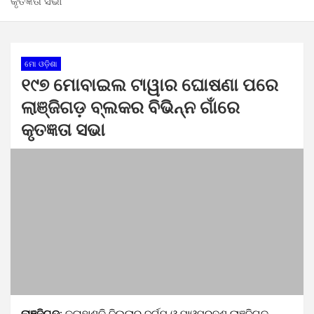
କୃତଜ୍ଞତା ସଭା
ମୋ ଓଡ଼ିଶା
୧୯୭ ମୋବାଇଲ ଟାୱାର ଘୋଷଣା ପରେ
ଲାଞ୍ଜିଗଡ଼ ବ୍ଲକର ବିଭିନ୍ନ ଗାଁରେ
କୃତଜ୍ଞତା ସଭା
ଲାଞ୍ଜିଗଡ଼:
କଳାହାଣ୍ଡି ଜିଲ୍ଲାର ଦୁର୍ଗମ ଓ ମାଓପ୍ରବଣ ଲାଞ୍ଜିଗଡ