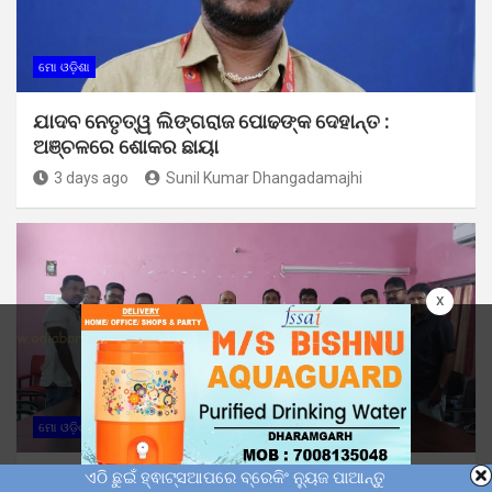
ମୋ ଓଡ଼ିଶା
ଯାଦବ ନେତୃତ୍ୱ ଲିଙ୍ଗରାଜ ପୋଢଙ୍କ ଦେହାନ୍ତ :
ଅଞ୍ଚଳରେ ଶୋକର ଛାୟା
3 days ago
Sunil Kumar Dhangadamajhi
x
ମୋ ଓଡ଼ିଶା
ଏଠି ଛୁଇଁ ହ୍ଵାଟ୍ସଆପରେ ବ୍ରେକିଂ ନ୍ୟୁଜ ପାଆନ୍ତୁ
ମିଡିଆ କ୍ଲବ୍ ପକ୍ଷରୁ ଓଡ଼ିଆ ସାମ୍ବାଦିକ ଦିବସ ପାଳିତ