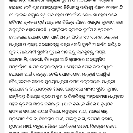
ବ୍ଲକର ୨୬ଟି ଗ୍ରାମପଞ୍ଚାୟତର ତିନିଶହରୁ ଉର୍ଦ୍ଧ୍ୱ ଗାଁରେ ୧୯୭ଗୋଟି
ମୋବାଇଲ ଟାୱାର ସ୍ଥାପନ ହେବା ସଂପର୍କରେ ଘୋଷଣା ହେବା ପରେ
ରବିବାର ବ୍ଲକର ଦୁର୍ଗମାଞ୍ଚଳର ବିଭିନ୍ନ ଗାଁରେ ଏକାଧିକ କୃତଜ୍ଞତା ସଭା
ଅନୁଷ୍ଠିତ ହୋଇଯାଇଛି । ଲାଞ୍ଜିଗଡ ବ୍ଲକର ଦୁର୍ଗମ ଅଞ୍ଚଳରେ
ମୋବାଇଲ ଯୋଗାଯୋଗ ପାଇଁ ଅଣ୍ଟା ଭିଡିବା ସହ ଏନେଇ କେନ୍ଦ୍ର
ମନ୍ତ୍ରୀ ଓ ରାଜ୍ୟ ସରକାରଙ୍କୁ ପତ୍ର ଲେଖି ଦୃଷ୍ଟି ଆକର୍ଷଣ କରିଥିବା
ଯୁବ ସମାଜସେବୀ ସୁଶୀଲ କୁମାର ବାଗଙ୍କୁ କାନକୁଟ୍ରୁ, ଲାଞ୍ଜି,
ଲାଖବାହାଲି, ବେନଗାଁ, ବିଜେପୁର ଆଦି ସ୍ଥାନରେ ଉଚ୍ଛ୍ୱସିତ
ସମ୍ବର୍ଦ୍ଧନା ଜ୍ଞାପନ କରାଯାଇଥିଲା । ସେହିପରି ମୋବାଇଲ ଟାୱାର
ଘୋଷଣା ପାଇଁ କେନ୍ଦ୍ର ଟେଲି ଯୋଗାଯୋଗ ମନ୍ତ୍ରୀ ଅଶ୍ୱିନୀ
ବୈଷ୍ଣବଙ୍କ ସମେତ ମୁଖ୍ୟମନ୍ତ୍ରୀ ନବୀନ ପଟ୍ଟନାୟକ, ମନ୍ତ୍ରୀ
କ୍ୟାପଟେନ ଦିବ୍ୟଶଙ୍କର ମିଶ୍ର, ରାଜ୍ୟସଭା ସାଂସଦ ସୁଜିତ କୁମାର,
ଲାଞ୍ଜିଗଡ଼ ବିଧାୟକ ପ୍ରଦୀପ କୁମାର ଦିଶାରିଙ୍କୁ ଅଞ୍ଚଳବାସୀ ଧନ୍ୟବାଦ
ସହିତ କୃତଜ୍ଞତା ଜ୍ଞାପନ କରିଛନ୍ତି । ଆଜି ବିଭିନ୍ନ ଗାଁରେ ଅନୁଷ୍ଠିତ
କୃତଜ୍ଞତା ସଭାରେ ଗଉର ବିଭାର, ମଧୁସୂଦନ ମାଝୀ, ମୂରଲୀ ସାହୁ,
ପ୍ରମୋଦ ବିଭାର, ଟିକେରାମ ମାଝୀ, ପାଇକୁ ବାଗ, ତପିମଣି ବିଭାର,
ନୃପରାଜ ମାଝୀ, ବାବୁଲା ହରିଜନ, ଧର୍ମେନ୍ଦ୍ର ପଣ୍ଡା, ନିରଞ୍ଜନ ଦୋରା,