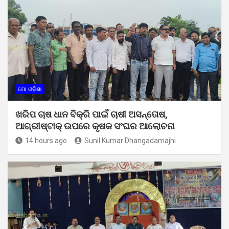
ମୋ ଓଡ଼ିଶା
ଖରିପ ଚାଷ ଧାନ ବିକ୍ରି ପାଇଁ ଚାଷୀ ଅସନ୍ତୋଷ,
ଆଗ୍ରୀଷ୍ଟାକ୍ ଉପରେ କୃଷକ ସଂଘର ଆଲୋଚନା
14 hours ago
Sunil Kumar Dhangadamajhi