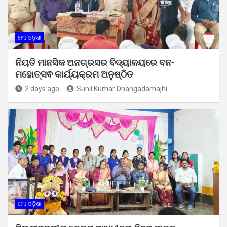
ମୋ ଓଡ଼ିଶା
ନିୟତି ମାନସିକ ଅନଗ୍ରସର ବିଦ୍ୟାଳୟରେ ବନ-
ମହୋତ୍ସଵ କାର୍ଯ୍ୟକ୍ରମ ଅନୁଷ୍ଠିତ
2 days ago
Sunil Kumar Dhangadamajhi
ମୋ ଓଡ଼ିଶା