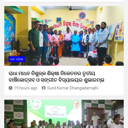
ମୋ ଓଡ଼ିଶା
ରାଧା ମାଧବ ନିଶୁଳ୍କ ଶିକ୍ଷା ନିକେତନର ତୃତୀୟ
ବାର୍ଷିକୋତ୍ସବ ଓ ସଙ୍ଗୀତ ବିଦ୍ୟାଳୟର ଶୁଭାରମ୍ଭ
19 hours ago
Sunil Kumar Dhangadamajhi