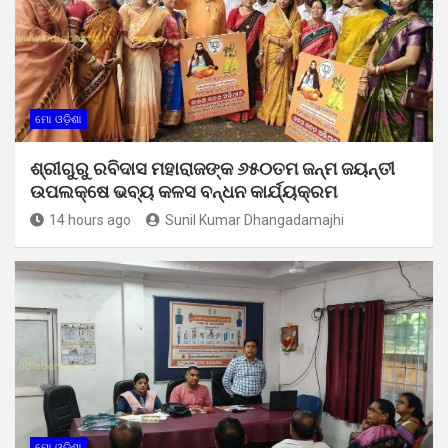
ମୋ ଓଡ଼ିଶା
ଶ୍ରୀଗୁରୁ ରବିଦାସ ମହାରାଜଙ୍କ ୬୫୦ତମ ଜନ୍ମ ଜୟନ୍ତୀ
ଉପଲକ୍ଷେ ଭବ୍ୟ କଳସ ବନ୍ଧନ କାର୍ଯ୍ୟକ୍ରମ
14 hours ago
Sunil Kumar Dhangadamajhi
ମୋ ଓଡ଼ିଶା