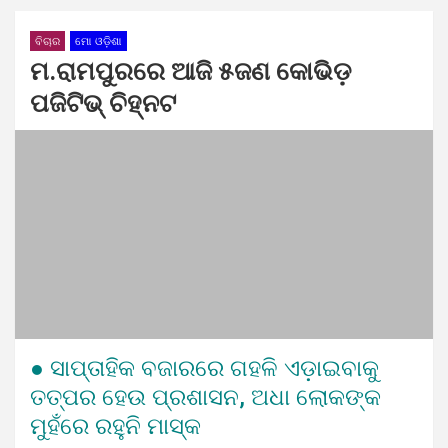
ବିଚାର
ମୋ ଓଡ଼ିଶା
ମ.ରାମପୁରରେ ଆଜି ୫ଜଣ କୋଭିଡ଼
ପଜିଟିଭ୍ ଚିହ୍ନଟ
● ସାପ୍ତାହିକ ବଜାରରେ ଗହଳି ଏଡ଼ାଇବାକୁ
ତତ୍ପର ହେଉ ପ୍ରଶାସନ, ଅଧା ଲୋକଙ୍କ
ମୁହଁରେ ରହୁନି ମାସ୍କ