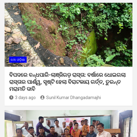
ମୋ ଓଡ଼ିଶା
ବିପଦରେ ବନ୍ଧପାରି-ଲାଞ୍ଜିଗଡ଼ ରାସ୍ତା: ବର୍ଷାରେ ଧୋଇଗଲା
ରାସ୍ତାର ପାର୍ଶ୍ୱ, ସୃଷ୍ଟି ହେଲା ବିରାଟକାୟ ଗର୍ତ୍ତ, ତୁରନ୍ତ
ମରାମତି ଦାବି
3 days ago
Sunil Kumar Dhangadamajhi