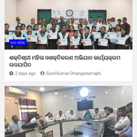
ମୋ ଓଡ଼ିଶା
ଶକ୍ତିଶ୍ରୀ ମହିଳା ସଶକ୍ତିକରଣ ଅଭିଯାନ କାର୍ଯ୍ୟକ୍ରମ
ଉଦଯାପିତ
2 days ago
Sunil Kumar Dhangadamajhi