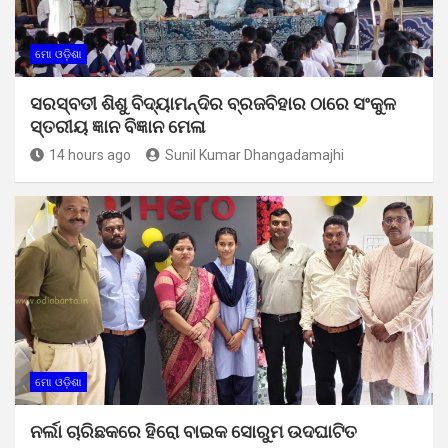
ମୋ ଓଡ଼ିଶା
ସରସ୍ବତୀ ଶିଶୁ ବିଦ୍ୟାମନ୍ଦିର ବ୍ରଜବିହାର ଠାରେ ସଂକୁଳ
ସ୍ତରୀୟ ଜ୍ଞାନ ବିଜ୍ଞାନ ମେଳା
14 hours ago
Sunil Kumar Dhangadamajhi
ମୋ ଓଡ଼ିଶା
ନର୍ଲା ଚାରିଛକରେ ହିରୋ ବାଇକ ସୋରୁମ ଉଦଘାଟିତ