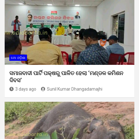
ମୋ ଓଡ଼ିଶା
ସମାଜବାଦୀ ପାର୍ଟି ପକ୍ଷରୁ ପାଳିତ ହେଲା ‘ମଣ୍ଡଳ କମିଶନ
ଦିବସ’
3 days ago
Sunil Kumar Dhangadamajhi