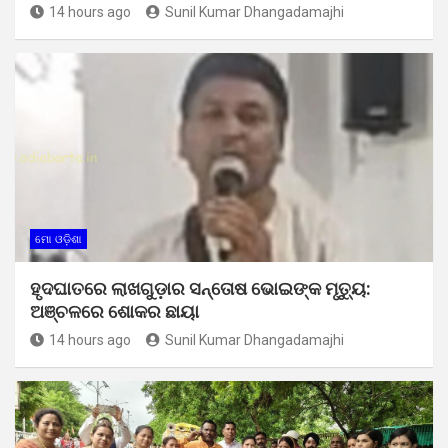
14 hours ago
Sunil Kumar Dhangadamajhi
ମୋ ଓଡ଼ିଶା
ହୃଦଘାତରେ ଲାଖଗୁଡ଼ାର ସନ୍ତୋଷ ଭୋଇଙ୍କ ମୃତ୍ୟୁ:
ଅଞ୍ଚଳରେ ଶୋକର ଛାୟା
14 hours ago
Sunil Kumar Dhangadamajhi