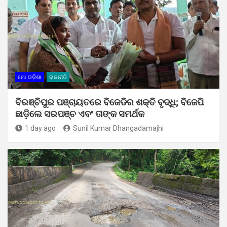
ମୋ ଓଡ଼ିଶା
ରାଜନୀତି
ବିରଞ୍ଚିପୁର ପଞ୍ଚାୟତରେ ବିଜେଡିର ଶକ୍ତି ବୃଦ୍ଧି; ବିଜେପି
ଛାଡ଼ିଲେ ସରପଞ୍ଚ ଏବଂ ତାଙ୍କ ସମର୍ଥକ
1 day ago
Sunil Kumar Dhangadamajhi