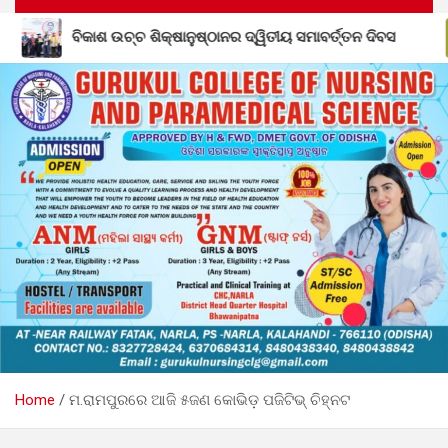
ନର ଦ୍ୱିତୀୟ ସମାବର୍ତ୍ତନ ଦିବସ
ଶିକ୍ଷକ ପ୍ରେମଲାଲ ସାହୁଙ୍କ
Home
ମ.ରାମପୁରରେ ଆଜି ୫ଜଣ କୋଭିଡ଼ ପଜିଟିଭ୍ ଚିହ୍ନଟ