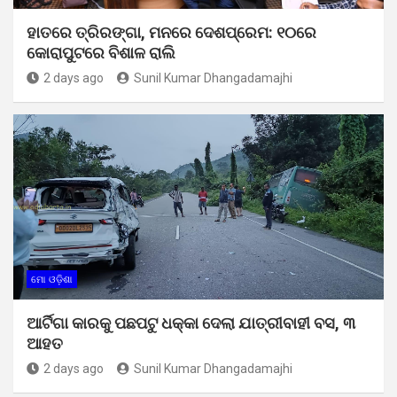
ହାତରେ ତ୍ରିରଙ୍ଗା, ମନରେ ଦେଶପ୍ରେମ: ୧୦ରେ
କୋରାପୁଟରେ ବିଶାଳ ରାଲି
2 days ago
Sunil Kumar Dhangadamajhi
ମୋ ଓଡ଼ିଶା
ଆର୍ଟିଗା କାରକୁ ପଛପଟୁ ଧକ୍କା ଦେଲା ଯାତ୍ରୀବାହୀ ବସ, ୩
ଆହତ
2 days ago
Sunil Kumar Dhangadamajhi