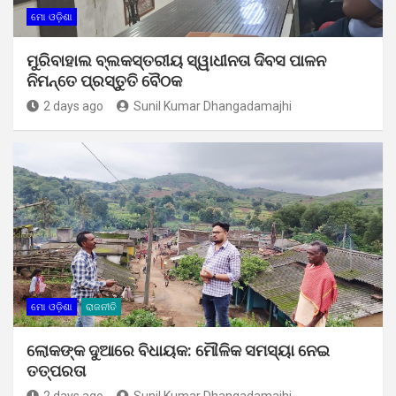
ମୋ ଓଡ଼ିଶା
ମୁରିବାହାଲ ବ୍ଲକସ୍ତରୀୟ ସ୍ୱାଧୀନତା ଦିବସ ପାଳନ
ନିମନ୍ତେ ପ୍ରସ୍ତୁତି ବୈଠକ
2 days ago
Sunil Kumar Dhangadamajhi
ମୋ ଓଡ଼ିଶା
ରାଜନୀତି
ଲୋକଙ୍କ ଦୁଆରେ ବିଧାୟକ: ମୌଳିକ ସମସ୍ୟା ନେଇ
ତତ୍ପରତା
2 days ago
Sunil Kumar Dhangadamajhi