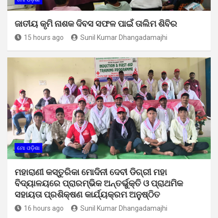
ଜାତୀୟ କୃମି ନାଶକ ଦିବସ ସଫଳ ପାଇଁ ତାଲିମ ଶିବିର
15 hours ago
Sunil Kumar Dhangadamajhi
ମୋ ଓଡ଼ିଶା
ମହାରାଣୀ କସ୍ତୁରିକା ମୋଦିନୀ ଦେବୀ ଡିଗ୍ରୀ ମହା
ବିଦ୍ୟାଳୟରେ ପ୍ରାରମ୍ଭିକ ଅନ୍ତର୍ଭୁକ୍ତି ଓ ପ୍ରାଥମିକ
ସହାୟତା ପ୍ରଶିକ୍ଷଣ କାର୍ଯ୍ୟକ୍ରମ ଅନୁଷ୍ଠିତ
16 hours ago
Sunil Kumar Dhangadamajhi