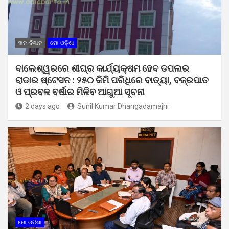
ଜ୍ଞାନ-ବିଜ୍ଞାନ
ମୋ ଓଡ଼ିଶା
ବାଲେଶ୍ୱରରେ ଶୀଘ୍ର କାର୍ଯ୍ୟକ୍ଷମ ହେବ ଡପଲର
ରାଡାର ଷ୍ଟେସନ : ୨୫୦ କିମି ପରିଧିରେ ବାତ୍ୟା, ବଜ୍ରପାତ
ଓ ପ୍ରବଳ ବର୍ଷାର ମିଳିବ ଆଗୁଆ ସୂଚନା
2 days ago
Sunil Kumar Dhangadamajhi
ମୋ ଓଡ଼ିଶା