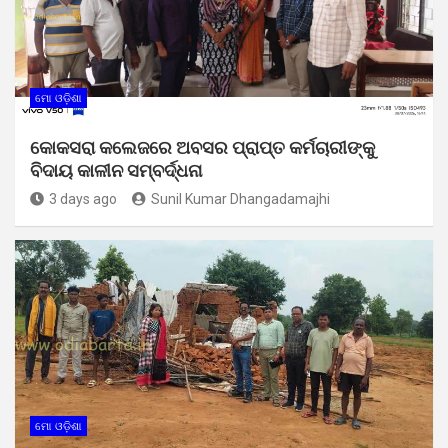
ମୋ ଓଡ଼ିଶା
କୋକସରା କଲେଜରେ ଅବସର ପ୍ରାପ୍ତ କର୍ମଚାରୀଙ୍କୁ
ବିଦାୟ କାଳୀନ ସମ୍ବର୍ଦ୍ଧନା
3 days ago
Sunil Kumar Dhangadamajhi
ମୋ ଓଡ଼ିଶା