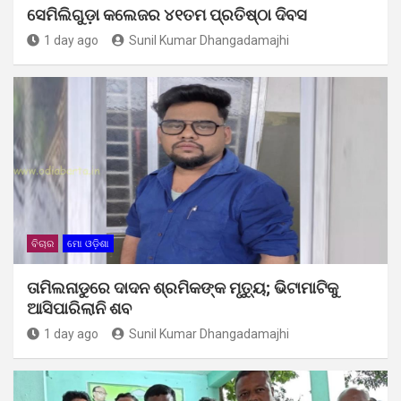
ସେମିଲିଗୁଡ଼ା କଲେଜର ୪୧ତମ ପ୍ରତିଷ୍ଠା ଦିବସ
1 day ago
Sunil Kumar Dhangadamajhi
ବିଚାର
ମୋ ଓଡ଼ିଶା
ତାମିଲନାଡୁରେ ଦାଦନ ଶ୍ରମିକଙ୍କ ମୃତ୍ୟୁ; ଭିଟାମାଟିକୁ
ଆସିପାରିଲାନି ଶବ
1 day ago
Sunil Kumar Dhangadamajhi