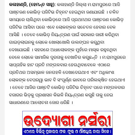
କଳାହାଣ୍ଡି, (ହେମନ୍ତ ସାହୁ):
କଳାହାଣ୍ଡି ଜିଲ୍ଲା ମ.ରାମପୁରରେ ଆଜି
ପାଞ୍ଚଜଣ କୋଭିଡ଼ ପଜିଟିଭ ଚିହ୍ନଟ ହେଇଥିବା ଜଣାଯାଇଛି । ଚଳିତ
ସମୟରେ ଚାଲିଥିବା କୋଭିଡ଼ରେ ଆଜି ପ୍ରଥମଥର ପାଞ୍ଚଜଣ କୋଭିଡ଼
ପଜିଟିଭ ଆସିବା ପରେ ଏବେ ଲୋକଙ୍କର ସଚେତନ ହେବାର ବେଳ
ଆସିଛି । ତେବେ କୋଭିଡ଼ ନିୟନ୍ତ୍ରଣ ପାଇଁ ସରକାର ଜାରୀ କରିଥିବା
ଗାଇଡ଼ଲାଇନକୁ ଲୋକେ ଖୋଲାଖୋଲି ଉଲଙ୍ଘନ କରୁଥିବା
ଦେଖାଯାଇଛି । ସହରରେ ଅଧାଲୋକଙ୍କ ମୁହଁରେ ମାସ୍କ ରହୁନଥିବା
ବେଳେ ଲୋକେ ସାମାଜିକ ଦୂରତାକୁ ବେଖାତିର କରୁଛନ୍ତି । ମ.ରାମପୁରରେ
ସାପ୍ତାହିକ ହାଟ ପ୍ରତି ମଙ୍ଗଳବାର ହେଉଥିବାବେଳେ ଏଠାରେ
ପ୍ରତିଥର ଅସମ୍ଭାଳ ଜନଗହଳି ଦେଖାଦେଇଥାଏ ଏବଂ ଅଧିକାଂଶ
ଲୋକଙ୍କ ବେପରୱା ଭାବ ବି ସଂପୂର୍ଣ୍ଣ ଭାବରେ ପରିଲକ୍ଷିତ ହେଇଥାଏ
। ତେବେ ଆଜିର ପାଞ୍ଚଟି କୋଭିଡ଼ ପଜିଟିଭ ଚିହ୍ନଟ ପରେ ମଙ୍ଗଳବାର
ବଜାରର ଭିଡ଼କୁ ପ୍ରଶାସନ କିଭଳି ନିୟନ୍ତ୍ରଣ କରୁଛି ତାକୁ ନେଇ
ସାଧାରଣରେ ଆଲୋଚନା ଜୋର ଧରିଛି ।