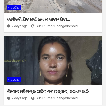
ମୋ ଓଡ଼ିଶା
ଦେଖିକରି ଯିବ ନାଇଁ ହେଲେ ଜୀବନ ଯିବା…
2 days ago
Sunil Kumar Dhangadamajhi
ମୋ ଓଡ଼ିଶା
ନିଖୋଜ ମହିଳାଙ୍କ ଗଳିତ ଶବ ଉଦ୍ଧାର; ତଦନ୍ତ ଜାରି
2 days ago
Sunil Kumar Dhangadamajhi