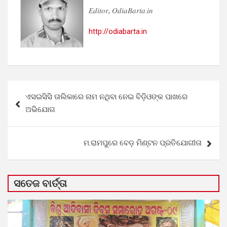
𝐸𝑑𝑖𝑡𝑜𝑟, 𝑂𝑑𝑖𝑎𝐵𝑎𝑟𝑡𝑎.𝑖𝑛
http://odiabarta.in
Post
ଏସଇସିସି ତାଲିକାରେ ନାମ ନଥିବା ନେଇ ବିଡ଼ିଓଙ୍କ ପାଖରେ
navigation
ଅଭିଯୋଗ
ମ.ରାମପୁରେ ବେଡ଼ ମିଣ୍ଟନ ପ୍ରତିଯୋଗୀତା
ସତେଜ ବାର୍ତ୍ତା