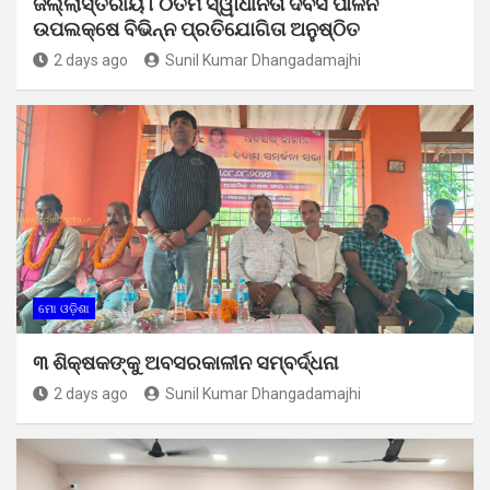
ଜିଲ୍ଲାସ୍ତରୀୟ ୮୦ତମ ସ୍ୱାଧୀନତା ଦିବସ ପାଳନ
ଉପଲକ୍ଷେ ବିଭିନ୍ନ ପ୍ରତିଯୋଗିତା ଅନୁଷ୍ଠିତ
2 days ago
Sunil Kumar Dhangadamajhi
ମୋ ଓଡ଼ିଶା
୩ ଶିକ୍ଷକଙ୍କୁ ଅବସରକାଳୀନ ସମ୍ବର୍ଦ୍ଧନା
2 days ago
Sunil Kumar Dhangadamajhi