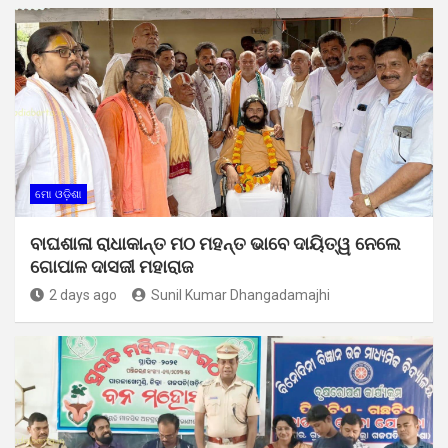
ମୋ ଓଡ଼ିଶା
ବାଘଶାଳା ରାଧାକାନ୍ତ ମଠ ମହନ୍ତ ଭାବେ ଦାୟିତ୍ୱ ନେଲେ
ଗୋପାଳ ଦାସଜୀ ମହାରାଜ
2 days ago
Sunil Kumar Dhangadamajhi