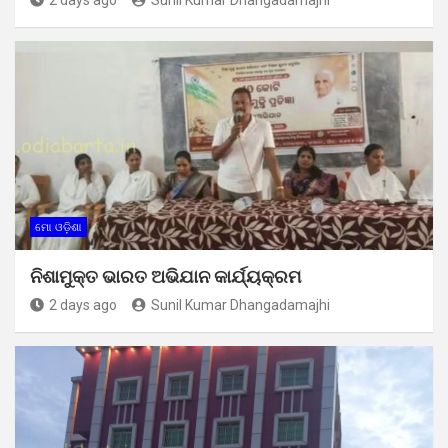
ମୋ ଓଡ଼ିଶା
ନିଶାମୁକ୍ତ ଭାରତ ଅଭିଯାନ କାର୍ଯ୍ୟକ୍ରମ
2 days ago
Sunil Kumar Dhangadamajhi