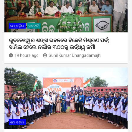
ମୋ ଓଡ଼ିଶା
ରାଜନୀତି
ଭୁବନେଶ୍ୱର ଶଙ୍ଖ ଭବନରେ ବିଜେଡି ମିଶ୍ରଣ ପର୍ବ;
ସାମିଲ ହେଲେ ନର୍ଲାର ୩୦୦ରୁ ଉର୍ଦ୍ଧ୍ୱ କର୍ମୀ
19 hours ago
Sunil Kumar Dhangadamajhi
ମୋ ଓଡ଼ିଶା