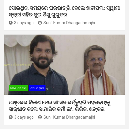
ସୋଇଥିବା ସମୟରେ ଘରଭାଙ୍ଗି ଦେଲେ ହାତୀପଲ: ସ୍ୱାମୀ
ସ୍ତ୍ରୀ ସହିତ ଦୁଇ ଶିଶୁ ଗୁରୁତର
3 days ago
Sunil Kumar Dhangadamajhi
ଦେଶ-ବିଦେଶ
ମୋ ଓଡ଼ିଶା
ଅଞ୍ଚଳର ବିକାଶ ନେଇ ସାଂସଦ ଭର୍ତ୍ତୃହରି ମହତାବଙ୍କୁ
ସାକ୍ଷାତ କଲେ ସାମାଜିକ କର୍ମୀ ଇଂ. ଗିରିଜା ଶଙ୍କର
3 days ago
Sunil Kumar Dhangadamajhi