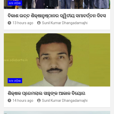
ମୋ ଓଡ଼ିଶା
ବିକାଶ ଉଚ୍ଚ ଶିକ୍ଷାନୁଷ୍ଠାନର ଦ୍ୱିତୀୟ ସମାବର୍ତ୍ତନ ଦିବସ
13 hours ago
Sunil Kumar Dhangadamajhi
ମୋ ଓଡ଼ିଶା
ଶିକ୍ଷକ ପ୍ରେମଲାଲ ସାହୁଙ୍କ ଆକାଳ ବିୟୋଗ
14 hours ago
Sunil Kumar Dhangadamajhi