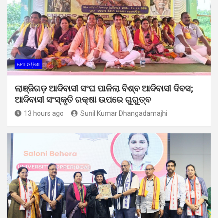
ମୋ ଓଡ଼ିଶା
ଲାଞ୍ଜିଗଡ଼ ଆଦିବାସୀ ସଂଘ ପାଳିଲା ବିଶ୍ବ ଆଦିବାସୀ ଦିବସ;
ଆଦିବାସୀ ସଂସ୍କୃତି ରକ୍ଷା ଉପରେ ଗୁରୁତ୍ବ
13 hours ago
Sunil Kumar Dhangadamajhi