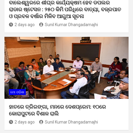
ବାଲେଶ୍ୱରରେ ଶୀଘ୍ର କାର୍ଯ୍ୟକ୍ଷମ ହେବ ଡପଲର
ରାଡାର ଷ୍ଟେସନ : ୨୫୦ କିମି ପରିଧିରେ ବାତ୍ୟା, ବଜ୍ରପାତ
ଓ ପ୍ରବଳ ବର୍ଷାର ମିଳିବ ଆଗୁଆ ସୂଚନା
2 days ago
Sunil Kumar Dhangadamajhi
ମୋ ଓଡ଼ିଶା
ହାତରେ ତ୍ରିରଙ୍ଗା, ମନରେ ଦେଶପ୍ରେମ: ୧୦ରେ
କୋରାପୁଟରେ ବିଶାଳ ରାଲି
2 days ago
Sunil Kumar Dhangadamajhi