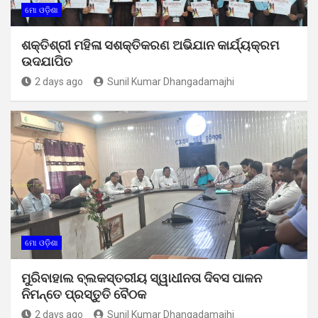
ମୋ ଓଡ଼ିଶା
ଶକ୍ତିଶ୍ରୀ ମହିଳା ସଶକ୍ତିକରଣ ଅଭିଯାନ କାର୍ଯ୍ୟକ୍ରମ
ଉଦଯାପିତ
2 days ago
Sunil Kumar Dhangadamajhi
ମୋ ଓଡ଼ିଶା
ମୁରିବାହାଲ ବ୍ଲକସ୍ତରୀୟ ସ୍ୱାଧୀନତା ଦିବସ ପାଳନ
ନିମନ୍ତେ ପ୍ରସ୍ତୁତି ବୈଠକ
2 days ago
Sunil Kumar Dhangadamajhi