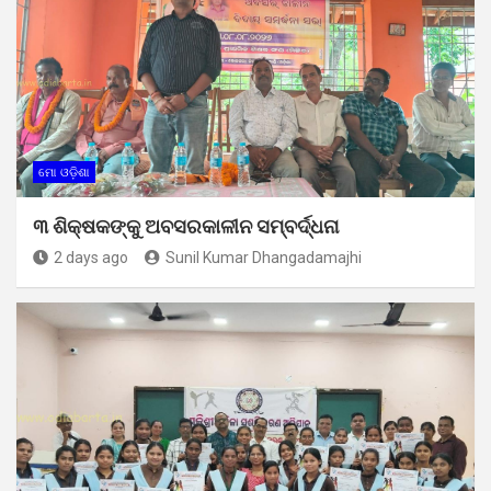
ମୋ ଓଡ଼ିଶା
୩ ଶିକ୍ଷକଙ୍କୁ ଅବସରକାଳୀନ ସମ୍ବର୍ଦ୍ଧନା
2 days ago
Sunil Kumar Dhangadamajhi