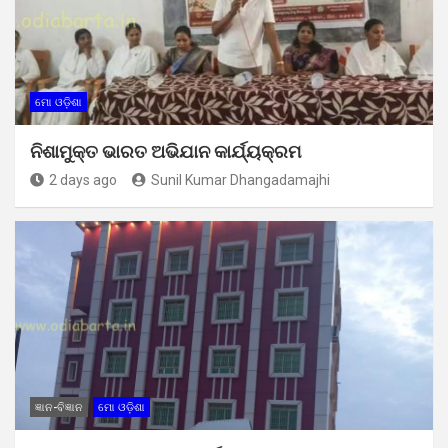
ମୋ ଓଡ଼ିଶା
ନିଶାମୁକ୍ତ ଭାରତ ଅଭିଯାନ କାର୍ଯ୍ୟକ୍ରମ
2 days ago
Sunil Kumar Dhangadamajhi
ଜ୍ଞାନ-ବିଜ୍ଞାନ
ମୋ ଓଡ଼ିଶା