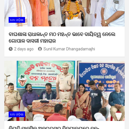
ମୋ ଓଡ଼ିଶା
ବାଘଶାଳା ରାଧାକାନ୍ତ ମଠ ମହନ୍ତ ଭାବେ ଦାୟିତ୍ୱ ନେଲେ
ଗୋପାଳ ଦାସଜୀ ମହାରାଜ
2 days ago
Sunil Kumar Dhangadamajhi
ମୋ ଓଡ଼ିଶା
ନିୟତି ମାନସିକ ଅନଗ୍ରସର ବିଦ୍ୟାଳୟରେ ବନ-