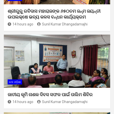
ଶ୍ରୀଗୁରୁ ରବିଦାସ ମହାରାଜଙ୍କ ୬୫୦ତମ ଜନ୍ମ ଜୟନ୍ତୀ
ଉପଲକ୍ଷେ ଭବ୍ୟ କଳସ ବନ୍ଧନ କାର୍ଯ୍ୟକ୍ରମ
14 hours ago
Sunil Kumar Dhangadamajhi
ମୋ ଓଡ଼ିଶା
ଜାତୀୟ କୃମି ନାଶକ ଦିବସ ସଫଳ ପାଇଁ ତାଲିମ ଶିବିର
14 hours ago
Sunil Kumar Dhangadamajhi