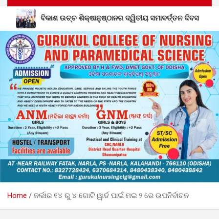
ଠାନର ଦ୍ୱିତୀୟ ସମାବର୍ତ୍ତନ ଦିବସ
ଶିକ୍ଷକ ପ୍ରେମଲାଲ ସାହୁଙ୍
Home
ନର୍ଲାର ୧୪ ରୁ ୪ ଗୋଟି ୱାର୍ଡ ପାଇଁ ମଇ ୨ ରେ ଉପନିର୍ବାଚନ