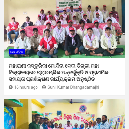
ମୋ ଓଡ଼ିଶା
ମହାରାଣୀ କସ୍ତୁରିକା ମୋଦିନୀ ଦେବୀ ଡିଗ୍ରୀ ମହା
ବିଦ୍ୟାଳୟରେ ପ୍ରାରମ୍ଭିକ ଅନ୍ତର୍ଭୁକ୍ତି ଓ ପ୍ରାଥମିକ
ସହାୟତା ପ୍ରଶିକ୍ଷଣ କାର୍ଯ୍ୟକ୍ରମ ଅନୁଷ୍ଠିତ
16 hours ago
Sunil Kumar Dhangadamajhi