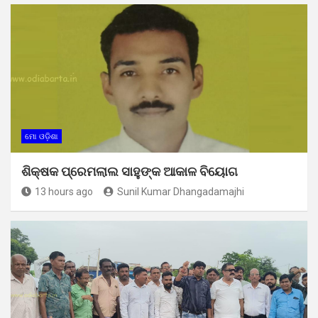
ମୋ ଓଡ଼ିଶା
ଶିକ୍ଷକ ପ୍ରେମଲାଲ ସାହୁଙ୍କ ଆକାଳ ବିୟୋଗ
13 hours ago
Sunil Kumar Dhangadamajhi