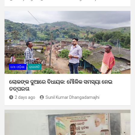
ମୋ ଓଡ଼ିଶା
ରାଜନୀତି
ଲୋକଙ୍କ ଦୁଆରେ ବିଧାୟକ: ମୌଳିକ ସମସ୍ୟା ନେଇ
ତତ୍ପରତା
2 days ago
Sunil Kumar Dhangadamajhi