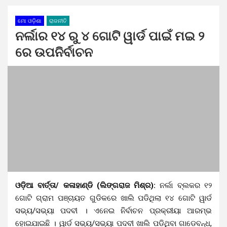
ମୋ ଓଡ଼ିଶା
ରାଜନୀତି
ନର୍ଲାର ୧୪ ରୁ ୪ ଗୋଟି ୱାର୍ଡ ପାଇଁ ମଇ ୨
ରେ ଉପନିର୍ବାଚନ
ଓଡ଼ିଆ ବାର୍ତ୍ତା/ କଳାହାଣ୍ଡି (ଲିଙ୍ଗରାଜ ମିଶ୍ର):
ନର୍ଲା ବ୍ଲକର ୧୨
ଗୋଟି ଗ୍ରାମ ପଞ୍ଚାୟତ ଗୁଡିକରେ ଖାଲି ପଡିଥିଲା ୧୪ ଗୋଟି ୱାର୍ଡ
ସଭ୍ୟ/ସଭ୍ୟା ପଦବୀ । ଏନେଇ ନିର୍ବାଚନ ପ୍ରକ୍ରୀୟା ଆରମ୍ଭ
ହୋଇଯାଇଛି । ୱାର୍ଡ ସଭ୍ୟ/ସଭ୍ୟା ପଦବୀ ଖାଲି ପଡିଥିବା ଗାଡେବନ୍ଧ,