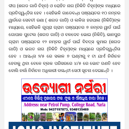
ଦୀପ (ଶଗଡ ଗାଡି ଚିହ୍ନ) ଓ ରୋହିତ ନାଗ (ନିକିତି ଚିହ୍ନ)ଙ୍କ ମଧ୍ୟରେ
ପ୍ରତିଦ୍ୱନ୍ଦିତା ହେବ । ସେହିଭଳି ଗାଡେବନ୍ଧ ପଞ୍ଚାୟତର ୧୦ ନମ୍ବର
ୱାର୍ଡରେ ସେବତୀ ରଣା ( ଶଗଡ ଗାଡି) ଓ ଲଳିତା ହରପାଲ (ନିକିତି)ଙ୍କ
ମଧ୍ୟରେ, ସେହିଭଳି ରୁପ୍ରା ଗ୍ରାମ ପଞ୍ଚାୟତର ୭ ନମ୍ବର ୱାର୍ଡ ପାଇଁ
ଗୋପାଳ ପୁଟେଲ (ଶଗଡ ଗାଡି) ଓ ବଳଦେବ ଭୋଇ (ନିକିତି), ଭାନପୁର
ଗ୍ରାମ ପଞ୍ଚାୟତର ୧୨ ନମ୍ବର ୱାର୍ଡ ପାଇଁ ବିବତ୍ସ କୁମାର (ଶଗଡ
ଗାଡି) ଓ ଭଗତ ନାଗ (ନିକିତି ଚିହ୍ନ)ଙ୍କ ମଧ୍ୟରେ ପ୍ରତିଦ୍ୱନ୍ଦିତା
ହେବ । ଆସନ୍ତା ୨/୫ ରେ ସକାଳ ୭ ଘଣ୍ଟାରୁ ୧ ଟା ଯାଏଁ ନିର୍ବାଚନ
ହେବାକୁ ଥିବା ବେଳେ ବ୍ଲକ ପରିସରରେ ୪/୫ ରେ ଭୋଟ ଗଣତି ହେବ
ବୋଲି ନର୍ଲା ନିର୍ବାଚନ ଅଧିକାରୀ ବାସନ୍ତୀ ସେଠୀ ସୂଚନା ଦେଇଛନ୍ତି ।