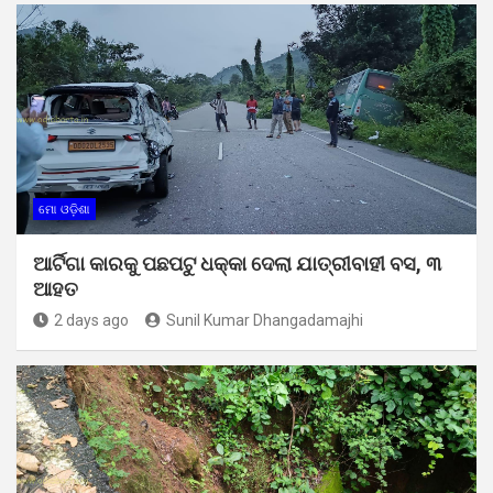
ମୋ ଓଡ଼ିଶା
ଆର୍ଟିଗା କାରକୁ ପଛପଟୁ ଧକ୍କା ଦେଲା ଯାତ୍ରୀବାହୀ ବସ, ୩
ଆହତ
2 days ago
Sunil Kumar Dhangadamajhi