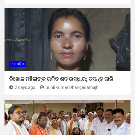
ମୋ ଓଡ଼ିଶା
ନିଖୋଜ ମହିଳାଙ୍କ ଗଳିତ ଶବ ଉଦ୍ଧାର; ତଦନ୍ତ ଜାରି
2 days ago
Sunil Kumar Dhangadamajhi