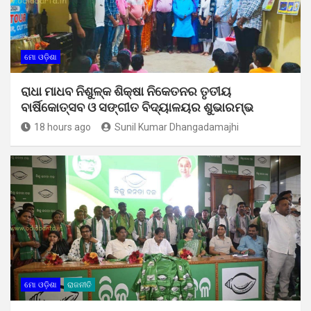
ମୋ ଓଡ଼ିଶା
ରାଧା ମାଧବ ନିଶୁଳ୍କ ଶିକ୍ଷା ନିକେତନର ତୃତୀୟ
ବାର୍ଷିକୋତ୍ସବ ଓ ସଙ୍ଗୀତ ବିଦ୍ୟାଳୟର ଶୁଭାରମ୍ଭ
18 hours ago
Sunil Kumar Dhangadamajhi
ମୋ ଓଡ଼ିଶା
ରାଜନୀତି