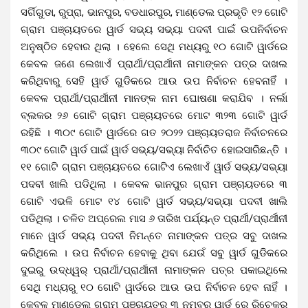
ସର୍ଗିଗୁଡା, ରୁପ୍ରା, ଭାନପୁର, ବଡଧାରପୁର, ମାଣ୍ଡେଲ ପ୍ରଭୃତି ୧୨ ଗୋଟି
ଗ୍ରାମ ପଞ୍ଚାୟତରେ ୱାର୍ଡ ସଭ୍ୟ ସଭ୍ୟା ପଦବୀ ପାଇଁ ଉପନିର୍ବାଚନ
ଅନୁଷ୍ଠିତ ହେବାର ଥିଲା । ହେଲେ ସେଥି ମଧ୍ୟରୁ ୧୦ ଗୋଟି ୱାର୍ଡରେ
କେବଳ ଜଣେ ଲେଖାଏଁ ପ୍ରାର୍ଥୀ/ପ୍ରାର୍ଥୀନୀ ନାମାଙ୍କନ ପତ୍ର ଦାଖଲ
କରିଥିବାରୁ ସେହି ୱାର୍ଡ ଗୁଡିକରେ ଆଉ ଉପ ନିର୍ବାଚନ ହେବନାହିଁ ।
କେବଳ ପ୍ରାର୍ଥୀ/ପ୍ରାର୍ଥୀନୀ ମାନଙ୍କ ନାମ ଘୋଷଣା କରାଯିବ । ନର୍ଲା
ବ୍ଲକର ୨୬ ଗୋଟି ଗ୍ରାମ ପଞ୍ଚାୟତରେ ମୋଟ ୩୨୩ ଗୋଟି ୱାର୍ଡ
ରହିଛି । ୩୦୯ ଗୋଟି ୱାର୍ଡରେ ଗତ ୨୦୨୨ ପଞ୍ଚାୟତରାଜ ନିର୍ବାଚନରେ
୩୦୯ ଗୋଟି ୱାର୍ଡ ପାଇଁ ୱାର୍ଡ ସଭ୍ୟ/ସଭ୍ୟା ନିର୍ବାଚିତ ହୋଇସାରିଛନ୍ତି ।
୧୧ ଗୋଟି ଗ୍ରାମ ପଞ୍ଚାୟତରେ ଗୋଟିଏ ଲେଖାଏଁ ୱାର୍ଡ ସଭ୍ୟ/ସଭ୍ୟା
ପଦବୀ ଖାଲି ପଡିଥିଲା । କେବଳ ଭାନପୁର ଗ୍ରାମ ପଞ୍ଚାୟତରେ ୩
ଗୋଟି ଏଭଳି ମୋଟ ୧୪ ଗୋଟି ୱାର୍ଡ ସଭ୍ୟ/ସଭ୍ୟା ପଦବୀ ଖାଲି
ପଡିଥିଲା । ଚଳିତ ଅପ୍ରେଲ ମାସ ୬ ତାରିଖ ପର୍ଯ୍ୟନ୍ତ ପ୍ରାର୍ଥୀ/ପ୍ରାର୍ଥୀନୀ
ମାନେ ୱାର୍ଡ ସଭ୍ୟ ପଦବୀ ନିମନ୍ତେ ନାମାଙ୍କନ ପତ୍ର ସବୁ ଦାଖଲ
କରିଥିଲେ । ଉପ ନିର୍ବାଚନ ହେବାକୁ ଥିବା ଯେଉଁ ସବୁ ୱାର୍ଡ ଗୁଡିକରେ
ଦୁଇରୁ ଉଦ୍ଧ୍ୱର୍ ପ୍ରାର୍ଥୀ/ପ୍ରାର୍ଥୀନୀ ନାମାଙ୍କନ ପତ୍ର ପକାଇଥିଲେ
ସେଥି ମଧ୍ୟରୁ ୧୦ ଗୋଟି ୱାର୍ଡରେ ଆଉ ଉପ ନିର୍ବାଚନ ହେବ ନାହିଁ ।
କେବଳ ମାଣ୍ଡେଲ ଗ୍ରାମ ପଞ୍ଚାୟତର ୩ ନମ୍ବର ୱାର୍ଡ ରେ ରିଚେକର