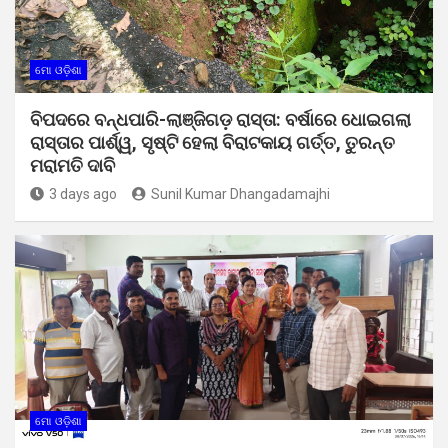
ମୋ ଓଡ଼ିଶା
ବିପଦରେ ବନ୍ଧପାରି-ଲାଞ୍ଜିଗଡ଼ ରାସ୍ତା: ବର୍ଷାରେ ଧୋଇଗଲା
ରାସ୍ତାର ପାର୍ଶ୍ୱ, ସୃଷ୍ଟି ହେଲା ବିରାଟକାୟ ଗର୍ତ୍ତ, ତୁରନ୍ତ
ମରାମତି ଦାବି
3 days ago
Sunil Kumar Dhangadamajhi
ମୋ ଓଡ଼ିଶା