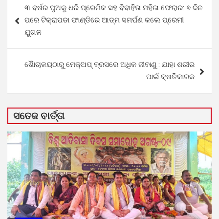
୩ ବର୍ଷର ପୁଅକୁ ଧରି ପ୍ରେମିକ ସହ ବିବାହିତା ମହିଳା ଫେରାର: ୭ ଦିନ
navigation
ପରେ ଟିକ୍ରାପଡା ଫାଣ୍ଡିରେ ଆତ୍ମ ସମର୍ପଣ କଲେ ପ୍ରେମୀ
ଯୁଗଳ
ଶୈାଚାଳୟଠାରୁ ମେକ୍‌ଅପ୍ ବ୍ରସରେ ଅଧିକ ଜୀବାଣୁ : ଯାହା ଶରୀର
ପାଇଁ କ୍ଷତିକାରକ
ସତେଜ ବାର୍ତ୍ତା