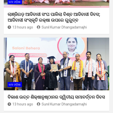
ମୋ ଓଡ଼ିଶା
ଲାଞ୍ଜିଗଡ଼ ଆଦିବାସୀ ସଂଘ ପାଳିଲା ବିଶ୍ବ ଆଦିବାସୀ ଦିବସ;
ଆଦିବାସୀ ସଂସ୍କୃତି ରକ୍ଷା ଉପରେ ଗୁରୁତ୍ବ
13 hours ago
Sunil Kumar Dhangadamajhi
ମୋ ଓଡ଼ିଶା
ବିକାଶ ଉଚ୍ଚ ଶିକ୍ଷାନୁଷ୍ଠାନର ଦ୍ୱିତୀୟ ସମାବର୍ତ୍ତନ ଦିବସ
13 hours ago
Sunil Kumar Dhangadamajhi