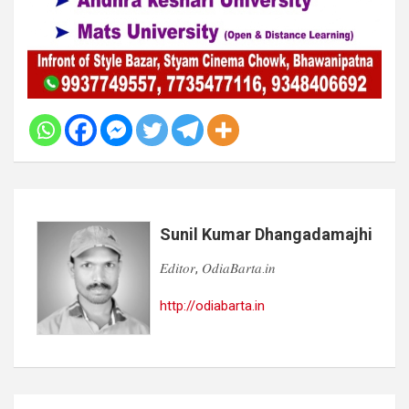
Sunil Kumar Dhangadamajhi
𝐸𝑑𝑖𝑡𝑜𝑟, 𝑂𝑑𝑖𝑎𝐵𝑎𝑟𝑡𝑎.𝑖𝑛
http://odiabarta.in
Post