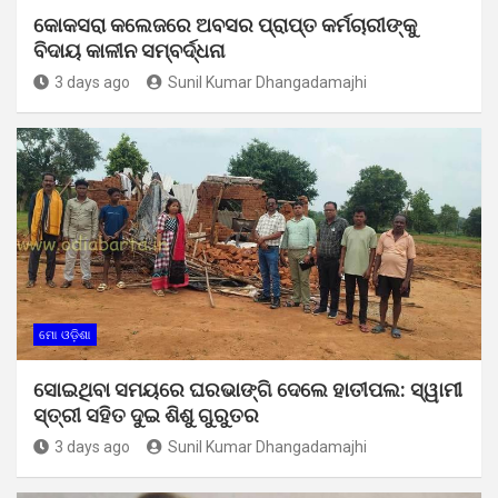
କୋକସରା କଲେଜରେ ଅବସର ପ୍ରାପ୍ତ କର୍ମଚାରୀଙ୍କୁ
ବିଦାୟ କାଳୀନ ସମ୍ବର୍ଦ୍ଧନା
3 days ago
Sunil Kumar Dhangadamajhi
ମୋ ଓଡ଼ିଶା
ସୋଇଥିବା ସମୟରେ ଘରଭାଙ୍ଗି ଦେଲେ ହାତୀପଲ: ସ୍ୱାମୀ
ସ୍ତ୍ରୀ ସହିତ ଦୁଇ ଶିଶୁ ଗୁରୁତର
3 days ago
Sunil Kumar Dhangadamajhi