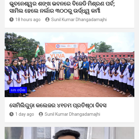
ଭୁବନେଶ୍ୱର ଶଙ୍ଖ ଭବନରେ ବିଜେଡି ମିଶ୍ରଣ ପର୍ବ;
ସାମିଲ ହେଲେ ନର୍ଲାର ୩୦୦ରୁ ଉର୍ଦ୍ଧ୍ୱ କର୍ମୀ
18 hours ago
Sunil Kumar Dhangadamajhi
ମୋ ଓଡ଼ିଶା
ସେମିଲିଗୁଡ଼ା କଲେଜର ୪୧ତମ ପ୍ରତିଷ୍ଠା ଦିବସ
1 day ago
Sunil Kumar Dhangadamajhi