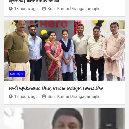
ସ୍ତରୀୟ ଜ୍ଞାନ ବିଜ୍ଞାନ ମେଳା
13 hours ago
Sunil Kumar Dhangadamajhi
ମୋ ଓଡ଼ିଶା
ନର୍ଲା ଚାରିଛକରେ ହିରୋ ବାଇକ ସୋରୁମ ଉଦଘାଟିତ
13 hours ago
Sunil Kumar Dhangadamajhi