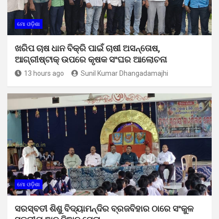
ମୋ ଓଡ଼ିଶା
ଖରିପ ଚାଷ ଧାନ ବିକ୍ରି ପାଇଁ ଚାଷୀ ଅସନ୍ତୋଷ,
ଆଗ୍ରୀଷ୍ଟାକ୍ ଉପରେ କୃଷକ ସଂଘର ଆଲୋଚନା
13 hours ago
Sunil Kumar Dhangadamajhi
ମୋ ଓଡ଼ିଶା
ସରସ୍ବତୀ ଶିଶୁ ବିଦ୍ୟାମନ୍ଦିର ବ୍ରଜବିହାର ଠାରେ ସଂକୁଳ