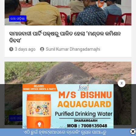
ମୋ ଓଡ଼ିଶା
ସମାଜବାଦୀ ପାର୍ଟି ପକ୍ଷରୁ ପାଳିତ ହେଲା ‘ମଣ୍ଡଳ କମିଶନ
ଦିବସ’
3 days ago
Sunil Kumar Dhangadamajhi
x
ମୋ ଓଡ଼ିଶା
ଏଠି ଛୁଇଁ ହ୍ଵାଟ୍ସଆପରେ ବ୍ରେକିଂ ନ୍ୟୁଜ ପାଆନ୍ତୁ
ନର୍ଲା ରେଞ୍ଜରେ ଶିଶୁ ହାତୀର ମୃତ୍ୟୁ