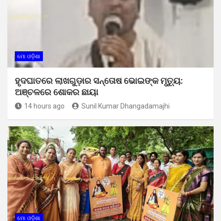
ମୋ ଓଡ଼ିଶା
ହୃଦଘାତରେ ଲାଖଗୁଡ଼ାର ସନ୍ତୋଷ ଭୋଇଙ୍କ ମୃତ୍ୟୁ:
ଅଞ୍ଚଳରେ ଶୋକର ଛାୟା
14 hours ago
Sunil Kumar Dhangadamajhi
ମୋ ଓଡ଼ିଶା