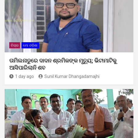
ବିଚାର
ମୋ ଓଡ଼ିଶା
ତାମିଲନାଡୁରେ ଦାଦନ ଶ୍ରମିକଙ୍କ ମୃତ୍ୟୁ; ଭିଟାମାଟିକୁ
ଆସିପାରିଲାନି ଶବ
1 day ago
Sunil Kumar Dhangadamajhi