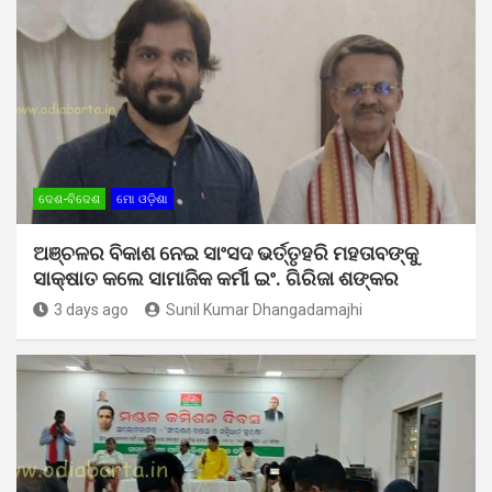
ଦେଶ-ବିଦେଶ
ମୋ ଓଡ଼ିଶା
ଅଞ୍ଚଳର ବିକାଶ ନେଇ ସାଂସଦ ଭର୍ତ୍ତୃହରି ମହତାବଙ୍କୁ
ସାକ୍ଷାତ କଲେ ସାମାଜିକ କର୍ମୀ ଇଂ. ଗିରିଜା ଶଙ୍କର
3 days ago
Sunil Kumar Dhangadamajhi