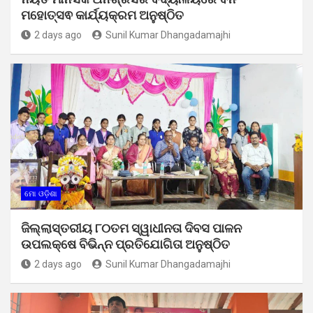
ମହୋତ୍ସଵ କାର୍ଯ୍ୟକ୍ରମ ଅନୁଷ୍ଠିତ
2 days ago
Sunil Kumar Dhangadamajhi
ମୋ ଓଡ଼ିଶା
ଜିଲ୍ଲାସ୍ତରୀୟ ୮୦ତମ ସ୍ୱାଧୀନତା ଦିବସ ପାଳନ
ଉପଲକ୍ଷେ ବିଭିନ୍ନ ପ୍ରତିଯୋଗିତା ଅନୁଷ୍ଠିତ
2 days ago
Sunil Kumar Dhangadamajhi