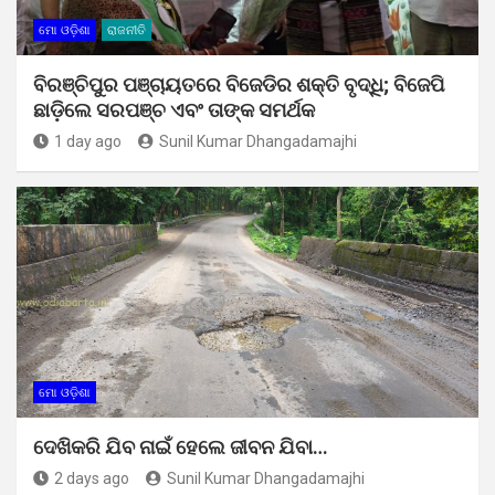
ମୋ ଓଡ଼ିଶା
ରାଜନୀତି
ବିରଞ୍ଚିପୁର ପଞ୍ଚାୟତରେ ବିଜେଡିର ଶକ୍ତି ବୃଦ୍ଧି; ବିଜେପି
ଛାଡ଼ିଲେ ସରପଞ୍ଚ ଏବଂ ତାଙ୍କ ସମର୍ଥକ
1 day ago
Sunil Kumar Dhangadamajhi
ମୋ ଓଡ଼ିଶା
ଦେଖିକରି ଯିବ ନାଇଁ ହେଲେ ଜୀବନ ଯିବା…
2 days ago
Sunil Kumar Dhangadamajhi