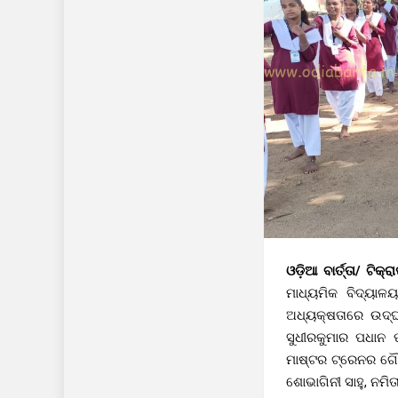
ଓଡ଼ିଆ ବାର୍ତ୍ତା/ ଟିକ
ମାଧ୍ୟମିକ ବିଦ୍ୟାଳ
ଅଧ୍ୟକ୍ଷତାରେ ଉଦ୍ଘ
ସୁଧୀରକୁମାର ପଧାନ 
ମାଷ୍ଟର ଟ୍ରେନର ଗୌ
ଶୋଭାଗିନୀ ସାହୁ, ନମିତ