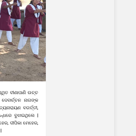
୍ଥିତ ବୀଣାପାଣି ଉଚ୍ଚ
ଦେବାର୍ଚ୍ଚନ ନାଗଙ୍କ
ୟନାରାୟଣ ବଗର୍ତ୍ତୀ,
ନ୍ଧରେ ବୁଝାଇଥିଲେ |
େର, ଦୀପିକା ମେହେର,
|