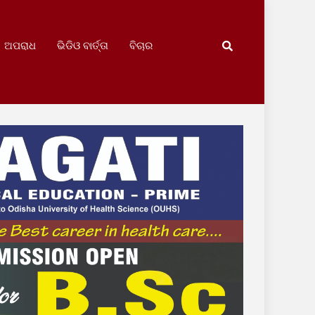
ଅପରାଧ
ଭିଡିଓ ବାର୍ତ୍ତା
ବିଚାର