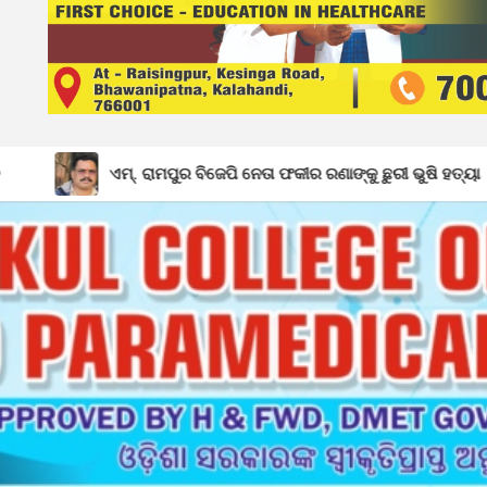
ାମପୁର ବିଜେପି ନେତା ଫକୀର ରଣାଙ୍କୁ ଛୁରୀ ଭୁଷି ହତ୍ୟା
ରିଷିଡା 