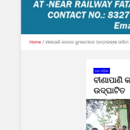
Home
ବୀଣାପାଣି କଲେଜ ଧୁମାଭଟାରେ ଆତ୍ମରକ୍ଷା ତାଲିମ 
ମୋ ଓଡ଼ିଶା
ବୀଣାପାଣି 
ଉଦ୍ଘାଟିତ