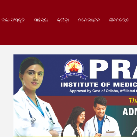
କଳା-ସଂସ୍କୃତି
ସାହିତ୍ୟ
କ୍ରୀଡ଼ା
ମନୋରଞ୍ଜନ
ଜୀବନରଙ୍ଗ