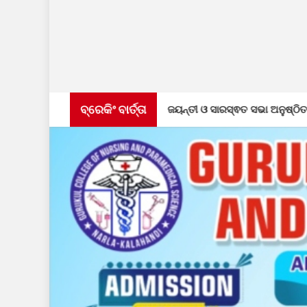
ବ୍ରେକିଂ ବାର୍ତ୍ତା
 ରାଜ୍ୟସ୍ତରୀୟ ଜୟନ୍ତୀ ଓ ସାରସ୍ଵତ ସଭା ଅନୁଷ୍ଠିତ
ଏମ୍. ର