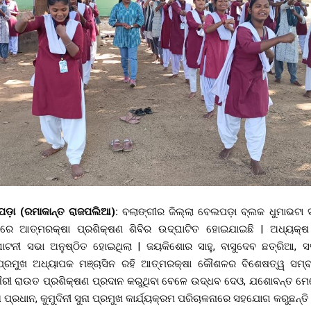
୍ରାପଡ଼ା (ରମାକାନ୍ତ ରାଜପଲିଆ):
ବଲାଙ୍ଗୀର ଜିଲ୍ଲା ବେଲପଡ଼ା ବ୍ଲକ ଧୁମାଭଟା ସ
ୟରେ ଆତ୍ମରକ୍ଷା ପ୍ରଶିକ୍ଷଣ ଶିବିର ଉଦ୍ଘାଟିତ ହୋଇଯାଇଛି | ଅଧ୍ୟକ୍ଷ 
ାଟନୀ ସଭା ଅନୁଷ୍ଠିତ ହୋଇଥିଲା | ଜୟକିଶୋର ସାହୁ, ବାସୁଦେବ ଛତ୍ରିଆ, ସତ୍
ପ୍ରମୁଖ ଅଧ୍ୟାପକ ମଞ୍ଚାସିନ ରହି ଆତ୍ମରକ୍ଷା କୌଶଳର ବିଶେଷତ୍ୱ ସମ୍ବ
ରୀ ରାଉତ ପ୍ରଶିକ୍ଷଣ ପ୍ରଦାନ କରୁଥିବା ବେଳେ ଉଦ୍ଧବ ଦେଓ, ଯଶୋବନ୍ତ ମେହ
ା ପ୍ରଧାନ, କୁମୁଦିନୀ ସୁନା ପ୍ରମୁଖ କାର୍ଯ୍ୟକ୍ରମ ପରିଚାଳନାରେ ସହଯୋଗ କରୁଛନ୍ତି 