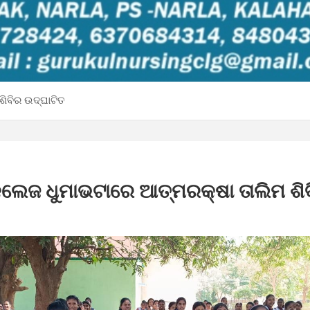
ଶିବିର ଉଦ୍ଘାଟିତ
କଲେଜ ଧୁମାଭଟାରେ ଆତ୍ମରକ୍ଷା ତାଲିମ ଶି