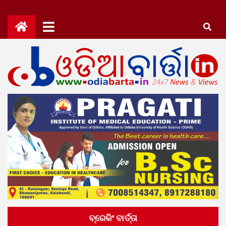
Skip
to
content
OdiaBarta.in
24x7News&Views
ବ୍ରେକିଂ ବାର୍ତ୍ତା