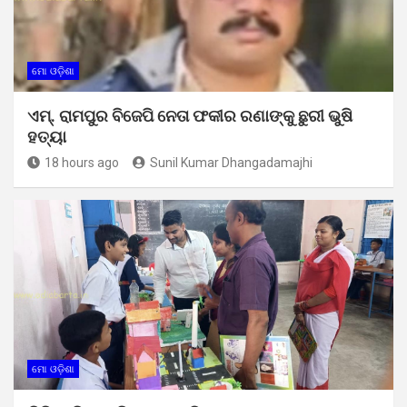
ମୋ ଓଡ଼ିଶା
ଏମ୍. ରାମପୁର ବିଜେପି ନେତା ଫକୀର ରଣାଙ୍କୁ ଛୁରୀ ଭୁଷି
ହତ୍ୟା
18 hours ago
Sunil Kumar Dhangadamajhi
ମୋ ଓଡ଼ିଶା