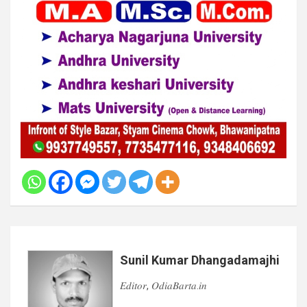
Sunil Kumar Dhangadamajhi
𝐸𝑑𝑖𝑡𝑜𝑟, 𝑂𝑑𝑖𝑎𝐵𝑎𝑟𝑡𝑎.𝑖𝑛