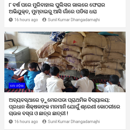
୮ ବର୍ଷ ପରେ ମୁରିବାହାଲ ପୁଲିସର ଜାଲରେ ଫେରାର
ଅଭିଯୁକ୍ତ, ମୁମ୍ବାଇରୁ ଆସି ଗାଁରେ ପଡିଲା ଧରା
16 hours ago
Sunil Kumar Dhangadamajhi
ମୋ ଓଡ଼ିଶା
ଅବ୍ୟବସ୍ଥାରେ ଡ଼ୁମେରପଡା ପ୍ରାଥମିକ ବିଦ୍ୟାଳୟ:
ପ୍ରଧାନ ଶିକ୍ଷକଙ୍କ ମନମାନି ଯୋଗୁଁ ଶ୍ରେଣୀ କୋଠରୀରେ
ଚାଉଳ ବସ୍ତା ଓ ଛାତ୍ର ଛାତ୍ରୀ !
16 hours ago
Sunil Kumar Dhangadamajhi