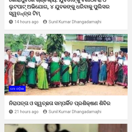
ଲୁଟପାଟ୍ ଅଭିଯୋଗ, ୪ ଯୁବକଙ୍କୁ ଧରିବାକୁ ପୁଲିସର
ସ୍ୱତନ୍ତ୍ର ଟିମ୍
14 hours ago
Sunil Kumar Dhangadamajhi
ମୋ ଓଡ଼ିଶା
ନିରାପତ୍ତା ଓ ସ୍ୱଚ୍ଛତା ସମ୍ପର୍କିତ ପ୍ରଶିକ୍ଷଣ ଶିବିର
21 hours ago
Sunil Kumar Dhangadamajhi