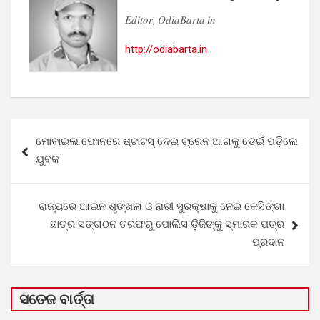
𝐸𝑑𝑖𝑡𝑜𝑟, 𝑂𝑑𝑖𝑎𝐵𝑎𝑟𝑡𝑎.𝑖𝑛
http://odiabarta.in
Post
ମୋବାଇଲ ଫୋନରେ ଷ୍ଟାଟସ୍ ଦେଇ ଟ୍ରେନ ଆଗକୁ ଡେଇଁ ପଡ଼ିଲେ
navigation
ଯୁବକ
ରାଜ୍ୟରେ ଆଇନ ଶୃଙ୍ଖଳା ଓ ନାରୀ ସୁରକ୍ଷାକୁ ନେଇ କେସିଙ୍ଗା
ଛାତ୍ର ସଙ୍ଗଠନ ତରଫରୁ ପୋଲିସ ଡ଼ିଜିଙ୍କୁ ସ୍ମାରକ ପତ୍ର
ପ୍ରଦାନ
ସତେଜ ବାର୍ତ୍ତା