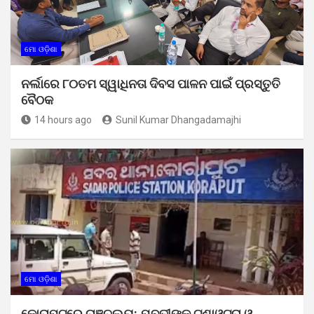
ମୋ ଓଡ଼ିଶା
ନର୍ଲାରେ ୮୦ତମ ସ୍ୱାଧିନତା ଦିବସ ପାଳନ ପାଇଁ ପ୍ରସ୍ତୁତି
ବୈଠକ
14 hours ago
Sunil Kumar Dhangadamajhi
ମୋ ଓଡ଼ିଶା
କୋରାପୁଟରେ ଚାଞ୍ଚଲ୍ୟ: ଯୁବତୀଙ୍କୁ ଟଣାଓଟରା ଓ