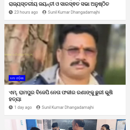
ରାଜ୍ୟସ୍ତରୀୟ ଜୟନ୍ତୀ ଓ ସାରସ୍ଵତ ସଭା ଅନୁଷ୍ଠିତ
23 hours ago
Sunil Kumar Dhangadamajhi
ମୋ ଓଡ଼ିଶା
ଏମ୍. ରାମପୁର ବିଜେପି ନେତା ଫକୀର ରଣାଙ୍କୁ ଛୁରୀ ଭୁଷି
ହତ୍ୟା
1 day ago
Sunil Kumar Dhangadamajhi