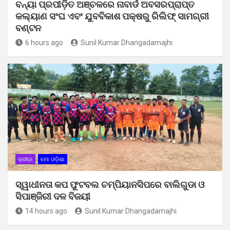
ବନ୍ୟା ପ୍ରପୀଡ଼ିତ ଅଞ୍ଚଳରେ ନାବାର୍ଡ ଅବସରପ୍ରାପ୍ତ
କଲ୍ୟାଣ ସଂଘ ଏବଂ ଯୁବବିକାଶ ପକ୍ଷରୁ ରିଲିଫ୍ ସାମଗ୍ରୀ
ବଣ୍ଟନ
6 hours ago
Sunil Kumar Dhangadamajhi
କ୍ରୀଡ଼ା
ମୋ ଓଡ଼ିଶା
ସ୍ୱାଧୀନତା କପ ଫୁଟବଲ ଚମ୍ପିୟାନସିପରେ ବାଲିଗୁଡା ଓ
ସିପାଞ୍ଜିରୀ ଦଳ ବିଜୟୀ
14 hours ago
Sunil Kumar Dhangadamajhi