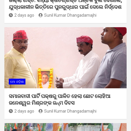
ଜିଲ୍ଲା ଗସ୍ତ: ବନ୍ୟା କ୍ଷତିଗ୍ରସ୍ତ ଅଞ୍ଚଳ ବୁଲି ଦେଖିଲେ,
ଯୁଦ୍ଧକାଳୀନ ଭିତ୍ତିରେ ପୁନରୁଦ୍ଧାର ପାଇଁ ଦେଲେ ନିର୍ଦ୍ଦେଶ
2 days ago
Sunil Kumar Dhangadamajhi
ମୋ ଓଡ଼ିଶା
ସମାଜବାଦୀ ପାର୍ଟି ପକ୍ଷରୁ ପାଳିତ ହେଲା ଛୋଟ ଲୋହିଆ
ଜନେଶ୍ୱର ମିଶ୍ରଙ୍କ ଜନ୍ମ ଦିବସ
2 days ago
Sunil Kumar Dhangadamajhi