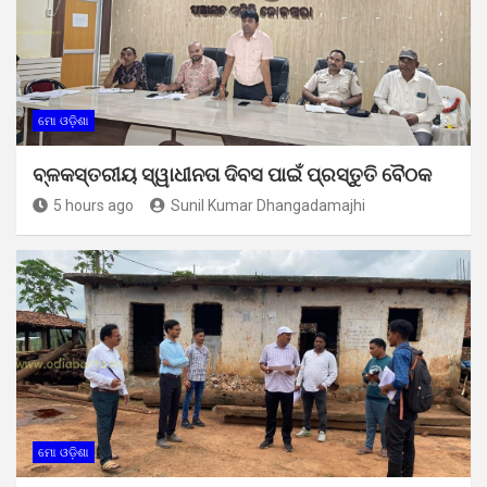
ମୋ ଓଡ଼ିଶା
ବ୍ଳକସ୍ତରୀୟ ସ୍ୱାଧୀନତା ଦିବସ ପାଇଁ ପ୍ରସ୍ତୁତି ବୈଠକ
5 hours ago
Sunil Kumar Dhangadamajhi
ମୋ ଓଡ଼ିଶା