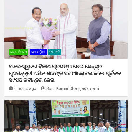
ଦେଶ-ବିଦେଶ
ମୋ ଓଡ଼ିଶା
ରାଜନୀତି
ବାଲେଶ୍ୱରର ବିକାଶ ପ୍ରସଙ୍ଗ ନେଇ କେନ୍ଦ୍ର
ଗୃହମନ୍ତ୍ରୀ ଅମିତ ଶାହଙ୍କ ସହ ଆଲୋଚନା କଲେ ପୂର୍ବତନ
ସାଂସଦ ରବୀନ୍ଦ୍ର ଜେନା
6 hours ago
Sunil Kumar Dhangadamajhi