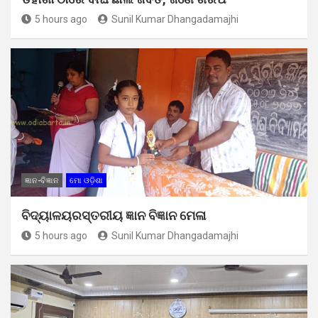
5 hours ago
Sunil Kumar Dhangadamajhi
ଜ୍ଞାନ-ବିଜ୍ଞାନ
ମୋ ଓଡ଼ିଶା
ବିଦ୍ୟାଳୟରସ୍ତରୀୟ ଜ୍ଞାନ ବିଜ୍ଞାନ ମେଳା
5 hours ago
Sunil Kumar Dhangadamajhi