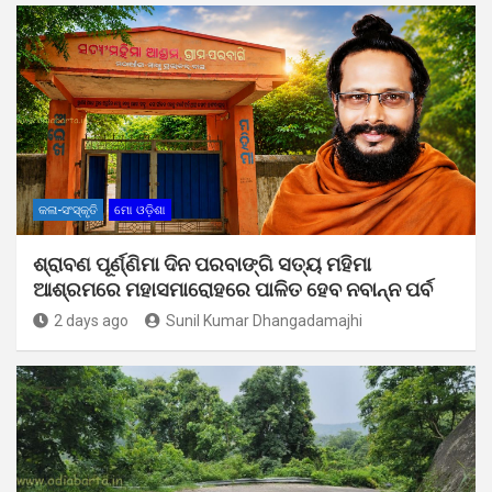
କଳା-ସଂସ୍କୃତି
ମୋ ଓଡ଼ିଶା
ଶ୍ରାବଣ ପୂର୍ଣ୍ଣିମା ଦିନ ପରବାଙ୍ଗି ସତ୍ୟ ମହିମା
ଆଶ୍ରମରେ ମହାସମାରୋହରେ ପାଳିତ ହେବ ନବାନ୍ନ ପର୍ବ
2 days ago
Sunil Kumar Dhangadamajhi