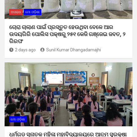
ଅପରାଧ
ମୋ ଓଡ଼ିଶା
ଚୋରା ଚାଲାଣ ପାଇଁ ପ୍ରସ୍ତୁତ ହେଉଥିବା ବେଳେ ଆର
ଉଦୟଗିରି ପୋଲିସ ପକ୍ଷରୁ ୨୫୧ କେଜି ଗଞ୍ଜେଇ ଜବତ, ୨
ଗିରଫ
2 days ago
Sunil Kumar Dhangadamajhi
ମୋ ଓଡ଼ିଶା
ଧର୍ମଗଡ ସ୍ନାତକ ମହିଳା ମହାବିଦ୍ୟାଳୟରେ ଆତ୍ମ ସୁରକ୍ଷା