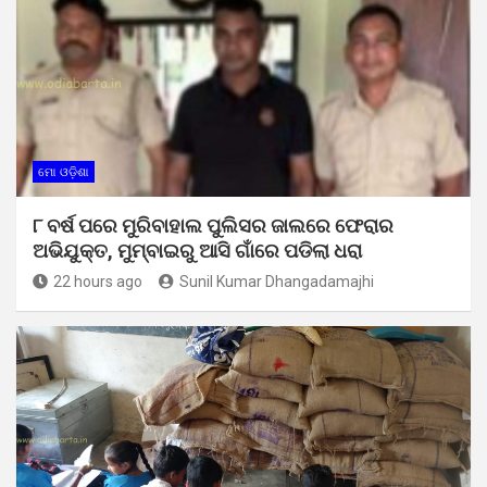
ମୋ ଓଡ଼ିଶା
୮ ବର୍ଷ ପରେ ମୁରିବାହାଲ ପୁଲିସର ଜାଲରେ ଫେରାର
ଅଭିଯୁକ୍ତ, ମୁମ୍ବାଇରୁ ଆସି ଗାଁରେ ପଡିଲା ଧରା
22 hours ago
Sunil Kumar Dhangadamajhi