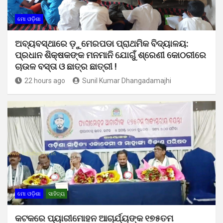
ମୋ ଓଡ଼ିଶା
ଅବ୍ୟବସ୍ଥାରେ ଡ଼ୁମେରପଡା ପ୍ରାଥମିକ ବିଦ୍ୟାଳୟ:
ପ୍ରଧାନ ଶିକ୍ଷକଙ୍କ ମନମାନି ଯୋଗୁଁ ଶ୍ରେଣୀ କୋଠରୀରେ
ଚାଉଳ ବସ୍ତା ଓ ଛାତ୍ର ଛାତ୍ରୀ !
22 hours ago
Sunil Kumar Dhangadamajhi
ମୋ ଓଡ଼ିଶା
ସାହିତ୍ୟ
କଟକରେ ପ୍ୟାରୀମୋହନ ଆଚାର୍ଯ୍ୟଙ୍କ ୧୭୫ତମ