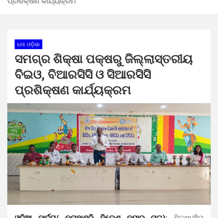
ପ୍ରଶିକ୍ଷଣ କାର୍ଯ୍ୟକ୍ରମ
ମୋ ଓଡ଼ିଶା
ସମଗ୍ର ଶିକ୍ଷା ପକ୍ଷରୁ ଜିଲ୍ଲାସ୍ତରୀୟ
ବିଇଓ, ବିଆରସିସି ଓ ସିଆରସିସି
ପ୍ରଶିକ୍ଷଣ କାର୍ଯ୍ୟକ୍ରମ
ଓଡ଼ିଆ ବାର୍ତ୍ତା/ କଳାହାଣ୍ଡି ନିଲେଶ କୁମାର ନାଗ):
ଶିକ୍ଷାର୍ଥୀର