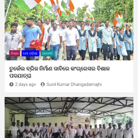
ବିଚାର
ମୋ ଓଡ଼ିଶା
ରାଜନୀତି
ତୁର୍କେଲ ବ୍ରିଜ ନିର୍ମାଣ ଦାବିରେ କଂଗ୍ରେସର ବିଶାଳ
ପଦଯାତ୍ରା
2 days ago
Sunil Kumar Dhangadamajhi