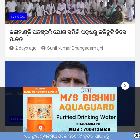
ମୋ ଓଡ଼ିଶା
କଳାହାଣ୍ଡି ପତଞ୍ଜଳି ଯୋଗ ସମିତି ପକ୍ଷରୁ ଜଡିବୁଟି ଦିବସ
ପାଳିତ
2 days ago
Sunil Kumar Dhangadamajhi
x
ମୋ ଓଡ଼ିଶା
ଯାଦବ ନେତୃତ୍ୱ ଲିଙ୍ଗରାଜ ପୋଢଙ୍କ ଦେହାନ୍ତ :
ଏଠି ଛୁଇଁ ହ୍ଵାଟ୍ସଆପରେ ବ୍ରେକିଂ ନ୍ୟୁଜ ପାଆନ୍ତୁ