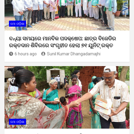
ମୋ ଓଡ଼ିଶା
ବନ୍ୟା ସମୟରେ ମାନବିକ ପଦକ୍ଷେପ: ଛାତ୍ର ବିଜେଡିର
ରକ୍ତଦାନ ଶିବିରରେ ସଂଗୃହୀତ ହେଲା ୭୧ ୟୁନିଟ୍ ରକ୍ତ
6 hours ago
Sunil Kumar Dhangadamajhi
ମୋ ଓଡ଼ିଶା