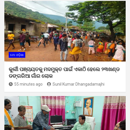
ମୋ ଓଡ଼ିଶା
କୁର୍ଲୀ ପଞ୍ଚାୟତକୁ ମଦମୁକ୍ତ ପାଇଁ ଏକାଠି ହେଲେ ୨୩ଖଣ୍ଡ
ଡଙ୍ଗରିଆ ଗାଁର ଲୋକ
55 minutes ago
Sunil Kumar Dhangadamajhi