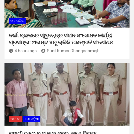
ମୋ ଓଡ଼ିଶା
ନର୍ଲା ବ୍ଲକରେ ସ୍ୱତନ୍ତ୍ର ସଘନ ସଂଶୋଧନ କାର୍ଯ୍ୟ
ପ୍ରସଙ୍ଗ: ଅଗଷ୍ଟ ୪ରୁ ଚାଲିଛି ଅସଙ୍ଗତି ସଂଶୋଧନ
4 hours ago
Sunil Kumar Dhangadamajhi
ଅପରାଧ
ମୋ ଓଡ଼ିଶା
ଡହାଗାଁ ଠାରେ ବାଘ ଛାଲ ଜବତ, ଜଣେ ଗିରଫ