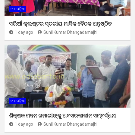
ମୋ ଓଡ଼ିଶା
ସରିଆଁ କ୍ଲଷ୍ଟର ସ୍ତରୀୟ ମାସିକ ବୈଠକ ଅନୁଷ୍ଠିତ
1 day ago
Sunil Kumar Dhangadamajhi
ମୋ ଓଡ଼ିଶା
ଶିକ୍ଷକ ମଦନ ଖମାରୀଙ୍କୁ ଅବସରକାଳୀନ ସମ୍ବର୍ଦ୍ଧନା
1 day ago
Sunil Kumar Dhangadamajhi