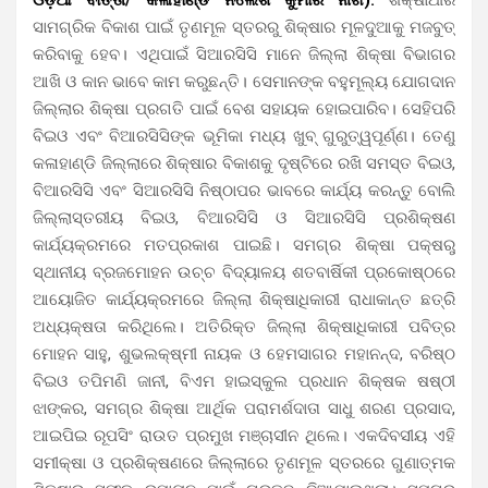
ସାମଗ୍ରିକ ବିକାଶ ପାଇଁ ତୃଣମୂଳ ସ୍ତରରୁ ଶିକ୍ଷାର ମୂଳଦୁଆକୁ ମଜବୁତ୍
କରିବାକୁ ହେବ। ଏଥିପାଇଁ ସିଆରସିସି ମାନେ ଜିଲ୍ଲା ଶିକ୍ଷା ବିଭାଗର
ଆଖି ଓ କାନ ଭାବେ କାମ କରୁଛନ୍ତି। ସେମାନଙ୍କ ବହୁମୂଲ୍ୟ ଯୋଗଦାନ
ଜିଲ୍ଲାର ଶିକ୍ଷା ପ୍ରଗତି ପାଇଁ ବେଶ ସହାୟକ ହୋଇପାରିବ। ସେହିପରି
ବିଇଓ ଏବଂ ବିଆରସିସିଙ୍କ ଭୂମିକା ମଧ୍ୟ ଖୁବ୍ ଗୁରୁତ୍ୱପୂର୍ଣ୍ଣ। ତେଣୁ
କଳାହାଣ୍ଡି ଜିଲ୍ଲାରେ ଶିକ୍ଷାର ବିକାଶକୁ ଦୃଷ୍ଟିରେ ରଖି ସମସ୍ତ ବିଇଓ,
ବିଆରସିସି ଏବଂ ସିଆରସିସି ନିଷ୍ଠାପର ଭାବରେ କାର୍ଯ୍ୟ କରନ୍ତୁ ବୋଲି
ଜିଲ୍ଲାସ୍ତରୀୟ ବିଇଓ, ବିଆରସିସି ଓ ସିଆରସିସି ପ୍ରଶିକ୍ଷଣ
କାର୍ଯ୍ୟକ୍ରମରେ ମତପ୍ରକାଶ ପାଇଛି। ସମଗ୍ର ଶିକ୍ଷା ପକ୍ଷରୁ
ସ୍ଥାନୀୟ ବ୍ରଜମୋହନ ଉଚ୍ଚ ବିଦ୍ୟାଳୟ ଶତବାର୍ଷିକୀ ପ୍ରକୋଷ୍ଠରେ
ଆୟୋଜିତ କାର୍ଯ୍ୟକ୍ରମରେ ଜିଲ୍ଲା ଶିକ୍ଷାଧିକାରୀ ରାଧାକାନ୍ତ ଛତ୍ରି
ଅଧ୍ୟକ୍ଷତା କରିଥିଲେ। ଅତିରିକ୍ତ ଜିଲ୍ଲା ଶିକ୍ଷାଧିକାରୀ ପବିତ୍ର
ମୋହନ ସାହୁ, ଶୁଭଲକ୍ଷ୍ମୀ ନାୟକ ଓ ହେମସାଗର ମହାନନ୍ଦ, ବରିଷ୍ଠ
ବିଇଓ ତପିମଣି ଜାନୀ, ବିଏମ ହାଇସ୍କୁଲ ପ୍ରଧାନ ଶିକ୍ଷକ ଷଷ୍ଠୀ
ଝାଙ୍କର, ସମଗ୍ର ଶିକ୍ଷା ଆର୍ଥିକ ପରାମର୍ଶଦାତା ସାଧୁ ଶରଣ ପ୍ରସାଦ,
ଆଇପିଇ ରୂପସିଂ ରାଉତ ପ୍ରମୁଖ ମଞ୍ଚାସୀନ ଥିଲେ। ଏକଦିବସୀୟ ଏହି
ସମୀକ୍ଷା ଓ ପ୍ରଶିକ୍ଷଣରେ ଜିଲ୍ଲାରେ ତୃଣମୂଳ ସ୍ତରରେ ଗୁଣାତ୍ମକ