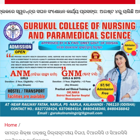
୍ଯ୍ୟ ପ୍ରସଙ୍ଗ: ଅଗଷ୍ଟ ୪ରୁ ଚାଲିଛି ଅସଙ୍ଗତି ସଂଶୋଧନ
ଡହାଗ
Home
ସମଗ୍ର ଶିକ୍ଷା ପକ୍ଷରୁ ଜିଲ୍ଲାସ୍ତରୀୟ ବିଇଓ, ବିଆରସିସି ଓ ସିଆରସିସି