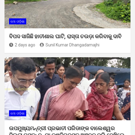
ମୋ ଓଡ଼ିଶା
ବିପଦ ସାଜିଛି ହାତୀଶାଲ ଘାଟି, ରାସ୍ତା ଚଉଡ଼ା କରିବାକୁ ଦାବି
2 days ago
Sunil Kumar Dhangadamajhi
ମୋ ଓଡ଼ିଶା
ଉପମୁଖ୍ୟମନ୍ତ୍ରୀ ପ୍ରଭାତୀ ପରିଡାଙ୍କ ବାଲେଶ୍ୱର