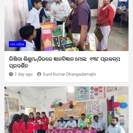
ମୋ ଓଡ଼ିଶା
ରିଷିଡା ଶିଶୁମନ୍ଦିରରେ ଜ୍ଞାନବିଜ୍ଞାନ ମେଳା: ୧୩୮ ପ୍ରକଳ୍ପ
ପ୍ରଦର୍ଶିତ
1 day ago
Sunil Kumar Dhangadamajhi