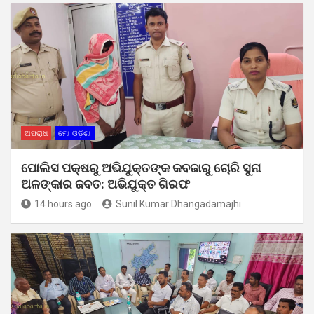
ଅପରାଧ
ମୋ ଓଡ଼ିଶା
ପୋଲିସ ପକ୍ଷରୁ ଅଭିଯୁକ୍ତଙ୍କ କବଜାରୁ ଚୋରି ସୁନା
ଅଳଙ୍କାର ଜବତ: ଅଭିଯୁକ୍ତ ଗିରଫ
14 hours ago
Sunil Kumar Dhangadamajhi