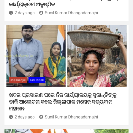
କାର୍ଯ୍ୟକ୍ରମ ଅନୁଷ୍ଠିତ
2 days ago
Sunil Kumar Dhangadamajhi
ଜୀବନରଙ୍ଗ
ମୋ ଓଡ଼ିଶା
ଖବର ପ୍ରସାରଣ ପରେ ନିଜ କାର୍ଯ୍ୟାଳୟକୁ ସୁକାନ୍ତିଙ୍କୁ
ଡାକି ଆଲୋଚନା କଲେ ଜିଲ୍ଲାପାଳ ମନୋଜ ସତ୍ୟବାନ
ମହାଜନ
2 days ago
Sunil Kumar Dhangadamajhi