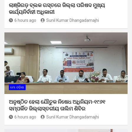
ଲାଞ୍ଜିଗଡ଼ ବ୍ଲକ ଗସ୍ତରେ ଜିଲ୍ଲା ପରିଷଦ ମୁଖ୍ୟ
କାର୍ଯ୍ୟନିର୍ବାହୀ ଅଧିକାରୀ
6 hours ago
Sunil Kumar Dhangadamajhi
ମୋ ଓଡ଼ିଶା
ଅନୁଷ୍ଠିତ ହେଲା ଯୌତୁକ ନିଷେଧ ଅଧିନିୟମ-୧୯୬୧
ସମ୍ପର୍କିତ ଜିଲ୍ଲାସ୍ତରୀୟ ତାଲିମ ଶିବିର
6 hours ago
Sunil Kumar Dhangadamajhi