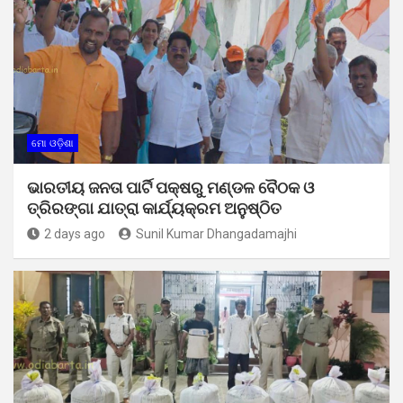
ମୋ ଓଡ଼ିଶା
ଭାରତୀୟ ଜନତା ପାର୍ଟି ପକ୍ଷରୁ ମଣ୍ଡଳ ବୈଠକ ଓ
ତ୍ରିରଙ୍ଗା ଯାତ୍ରା କାର୍ଯ୍ୟକ୍ରମ ଅନୁଷ୍ଠିତ
2 days ago
Sunil Kumar Dhangadamajhi