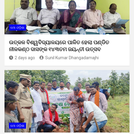
ମୋ ଓଡ଼ିଶା
ଉତ୍କଳ ବିଶ୍ୱବିଦ୍ୟାଳୟରେ ପାଳିତ ହେଲା ପଣ୍ଡିତ
ନୀଳକଣ୍ଠ ଦାସଙ୍କ ୧୪୩ତମ ଜୟନ୍ତୀ ଉତ୍ସବ
2 days ago
Sunil Kumar Dhangadamajhi
ମୋ ଓଡ଼ିଶା