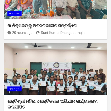
ମୋ ଓଡ଼ିଶା
୩ ଶିକ୍ଷକଙ୍କୁ ଅବସରକାଳୀନ ସମ୍ବର୍ଦ୍ଧନା
20 hours ago
Sunil Kumar Dhangadamajhi
ମୋ ଓଡ଼ିଶା
ଶକ୍ତିଶ୍ରୀ ମହିଳା ସଶକ୍ତିକରଣ ଅଭିଯାନ କାର୍ଯ୍ୟକ୍ରମ
ଉଦଯାପିତ