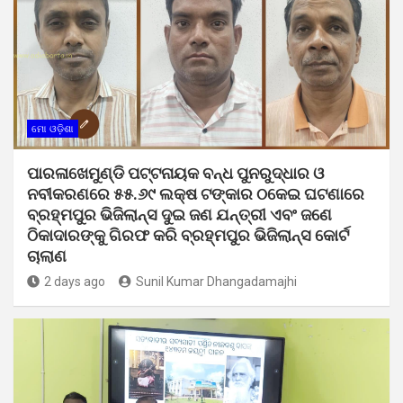
ମୋ ଓଡ଼ିଶା
ପାରଳାଖେମୁଣ୍ଡି ପଟ୍ଟନାୟକ ବନ୍ଧ ପୁନରୁଦ୍ଧାର ଓ
ନବୀକରଣରେ ୫୫.୬୯ ଲକ୍ଷ ଟଙ୍କାର ଠକେଇ ଘଟଣାରେ
ବ୍ରହ୍ମପୁର ଭିଜିଲାନ୍ସ ଦୁଇ ଜଣ ଯନ୍ତ୍ରୀ ଏବଂ ଜଣେ
ଠିକାଦାରଙ୍କୁ ଗିରଫ କରି ବ୍ରହ୍ମପୁର ଭିଜିଲାନ୍ସ କୋର୍ଟ
ଚାଲାଣ
2 days ago
Sunil Kumar Dhangadamajhi