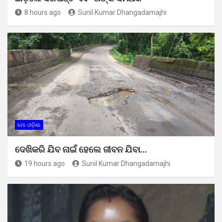
8 hours ago
Sunil Kumar Dhangadamajhi
ମୋ ଓଡ଼ିଶା
ଦେଖିକରି ଯିବ ନାଇଁ ହେଲେ ଜୀବନ ଯିବା…
19 hours ago
Sunil Kumar Dhangadamajhi