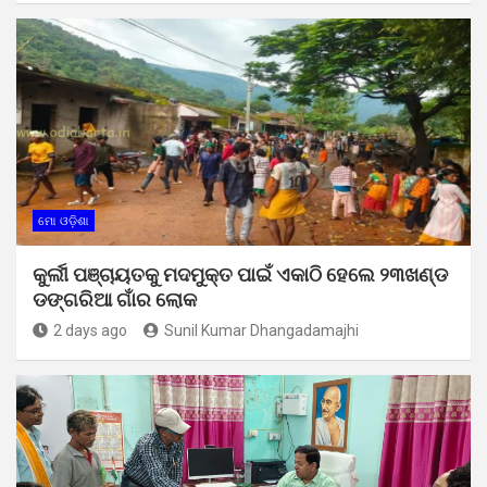
ମୋ ଓଡ଼ିଶା
କୁର୍ଲୀ ପଞ୍ଚାୟତକୁ ମଦମୁକ୍ତ ପାଇଁ ଏକାଠି ହେଲେ ୨୩ଖଣ୍ଡ
ଡଙ୍ଗରିଆ ଗାଁର ଲୋକ
2 days ago
Sunil Kumar Dhangadamajhi