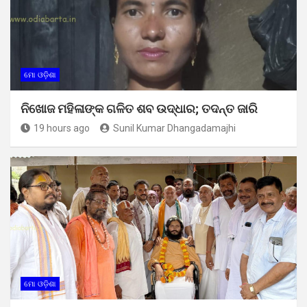
ମୋ ଓଡ଼ିଶା
ନିଖୋଜ ମହିଳାଙ୍କ ଗଳିତ ଶବ ଉଦ୍ଧାର; ତଦନ୍ତ ଜାରି
19 hours ago
Sunil Kumar Dhangadamajhi
ମୋ ଓଡ଼ିଶା