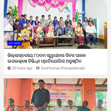
ମୋ ଓଡ଼ିଶା
ଜିଲ୍ଲାସ୍ତରୀୟ ୮୦ତମ ସ୍ୱାଧୀନତା ଦିବସ ପାଳନ
ଉପଲକ୍ଷେ ବିଭିନ୍ନ ପ୍ରତିଯୋଗିତା ଅନୁଷ୍ଠିତ
20 hours ago
Sunil Kumar Dhangadamajhi