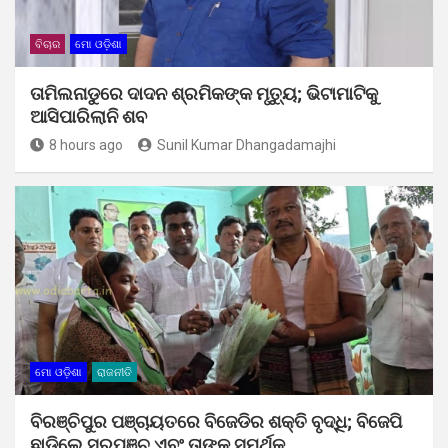
ବିଚାର
ମୋ ଓଡ଼ିଶା
ତାମିଲନାଡୁରେ ଦାଦନ ଶ୍ରମିକଙ୍କ ମୃତ୍ୟୁ; ଭିଟାମାଟିକୁ
ଆସିପାରିଲାନି ଶବ
8 hours ago
Sunil Kumar Dhangadamajhi
ମୋ ଓଡ଼ିଶା
ରାଜନୀତି
ବିରଞ୍ଚିପୁର ପଞ୍ଚାୟତରେ ବିଜେଡିର ଶକ୍ତି ବୃଦ୍ଧି; ବିଜେପି
ଛାଡ଼ିଲେ ସରପଞ୍ଚ ଏବଂ ତାଙ୍କ ସମର୍ଥକ