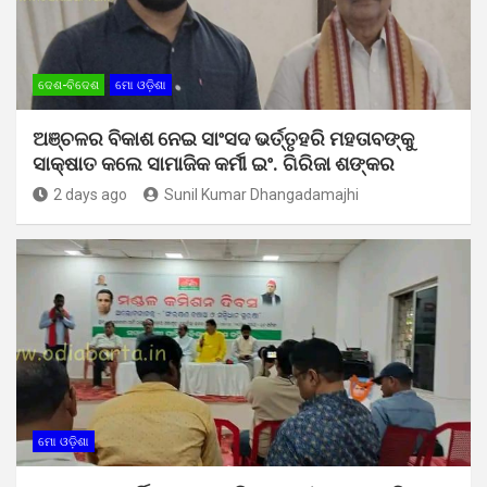
ଦେଶ-ବିଦେଶ
ମୋ ଓଡ଼ିଶା
ଅଞ୍ଚଳର ବିକାଶ ନେଇ ସାଂସଦ ଭର୍ତ୍ତୃହରି ମହତାବଙ୍କୁ
ସାକ୍ଷାତ କଲେ ସାମାଜିକ କର୍ମୀ ଇଂ. ଗିରିଜା ଶଙ୍କର
2 days ago
Sunil Kumar Dhangadamajhi
ମୋ ଓଡ଼ିଶା