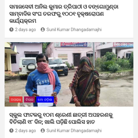
ସମାଜସେବୀ ଅନିଲ କୁମାର ତ୍ରିପାଠୀ ଓ ବଙ୍ଗୋମୁଣ୍ଡା
ସାମ୍ବାଦିକ ସଂଘ ତରଫରୁ ୧୦୦୧ ବୃକ୍ଷରୋପଣ
କାର୍ଯ୍ୟକ୍ରମ
2 days ago
Sunil Kumar Dhangadamajhi
ଅପରାଧ
ବିଚାର
ମୋ ଓଡ଼ିଶା
ସ୍କୁଲ ଫାଟକରୁ ୧୦ମ ଶ୍ରେଣୀ ଛାତ୍ରୀ ଅପହରଣକୁ
ବିତିଲାଣି ୧୮ ଦିନ; ଖାଲି ପଡ଼ିଛି ପୋଲିସ ହାତ
2 days ago
Sunil Kumar Dhangadamajhi