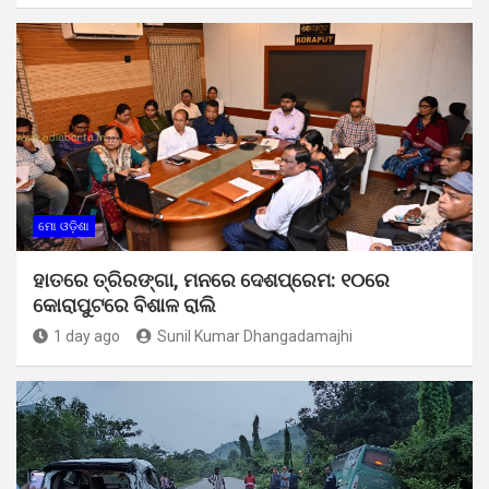
ମୋ ଓଡ଼ିଶା
ହାତରେ ତ୍ରିରଙ୍ଗା, ମନରେ ଦେଶପ୍ରେମ: ୧୦ରେ
କୋରାପୁଟରେ ବିଶାଳ ରାଲି
1 day ago
Sunil Kumar Dhangadamajhi