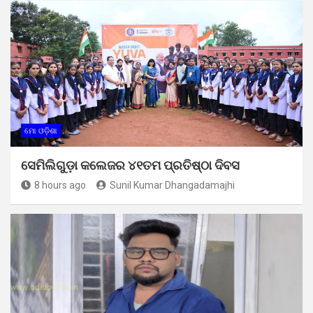
ମୋ ଓଡ଼ିଶା
ସେମିଲିଗୁଡ଼ା କଲେଜର ୪୧ତମ ପ୍ରତିଷ୍ଠା ଦିବସ
8 hours ago
Sunil Kumar Dhangadamajhi