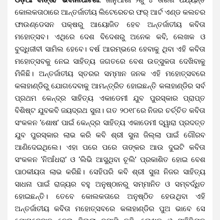
କୋଲକତାଠାରେ ଆନ୍ତର୍ଜାତୀୟ ଲିଟେରେଚର ଫର୍ ଆର୍ଟ ଏଣ୍ଡ କଲଚର
ଫାଉଣ୍ଡେସନ ପକ୍ଷରୁ ଆୟୋଜିତ ହେବ ଅନ୍ତର୍ଜାତୀୟ କବିତା
ମହୋତ୍ସବ। ଏଥିରେ ଦେଶ ବିଦେଶରୁ ଅନେକ କବି, ଲେଖକ ଓ
ବୁଦ୍ଧିଜୀବୀ ସାମିଲ ହେବେ। ବର୍ଷ ଆରମ୍ଭରେ ହେବାକୁ ଥିବା ଏହି କବିତା
ମହୋତ୍ସବକୁ ନେଇ ସାହିତ୍ୟ ଜଗତରେ ବେଶ ଉତ୍ସୁକତା ଦେଖିବାକୁ
ମିଳିଛି। ଅନ୍ତର୍ଜାତୀୟ ସ୍ତରର ସମ୍ମାନ ଜନକ ଏହି ମହୋତ୍ସବରେ
କଳାହାଣ୍ଡିରୁ ଯୋଗଦେବାକୁ ଆମନ୍ତ୍ରିତ ହୋଇଛନ୍ତି କଳାହାଣ୍ଡିର ସର୍ବ
ପ୍ରଥମ କେନ୍ଦ୍ର ସାହିତ୍ୟ ଏକାଡେମୀ ଯୁବ ପୁରସ୍କାର ପ୍ରାପ୍ତ
ବିଶିଷ୍ଟ ଯୁବକବି ଜୟଦ୍ରଥ ସୁନା। ଗତ ୨୦୧୮ରେ ନିଜର ଚର୍ଚ୍ଚିତ କବିତା
ସଂକଳନ ‘ଶୋଷ’ ପାଇଁ କେନ୍ଦ୍ର ସାହିତ୍ୟ ଏକାଡେମୀ ଦ୍ୱାରା ପ୍ରଦତ୍ତ
ଯୁବ ପୁରସ୍କାର ଲାଭ କରି କବି ଶ୍ରୀ ସୁନା ଜିଲ୍ଲା ପାଇଁ ଗୌରବ
ଆଣିଦେଇଥିଲେ। ଏହା ପରେ ପରେ ତାଙ୍କର ଆଉ ଦୁଇଟି କବିତା
ସଂକଳନ ‘ନିଆଁଧରା’ ଓ ‘ଲିଭି ଆସୁଥିବା ଚୂଲି’ ପ୍ରକାଶିତ ହୋଇ ବେଶ
ପାଠକୀୟତା ଲାଭ କରିଛି। ସେହିପରି କବି ଶ୍ରୀ ସୁନା ନିଜର ସାହିତ୍ୟ
ସାଧନା ପାଇଁ ରାଜ୍ୟର ବହୁ ଅନୁଷ୍ଠାନରୁ ସମ୍ମାନିତ ଓ ସମ୍ବର୍ଦ୍ଧିତ
ହୋଇଛନ୍ତି। ତେବେ କୋଲକତାରେ ଅନୁଷ୍ଠିତ ହେଉଥିବା ଏହି
ଅନ୍ତର୍ଜାତୀୟ କବିତା ମହୋତ୍ସବରେ କଳାହାଣ୍ଡିର ପୁଅ ଭାବେ ସେ