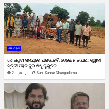
ମୋ ଓଡ଼ିଶା
ସୋଇଥିବା ସମୟରେ ଘରଭାଙ୍ଗି ଦେଲେ ହାତୀପଲ: ସ୍ୱାମୀ
ସ୍ତ୍ରୀ ସହିତ ଦୁଇ ଶିଶୁ ଗୁରୁତର
2 days ago
Sunil Kumar Dhangadamajhi