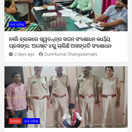
ମୋ ଓଡ଼ିଶା
ନର୍ଲା ବ୍ଲକରେ ସ୍ୱତନ୍ତ୍ର ସଘନ ସଂଶୋଧନ କାର୍ଯ୍ୟ
ପ୍ରସଙ୍ଗ: ଅଗଷ୍ଟ ୪ରୁ ଚାଲିଛି ଅସଙ୍ଗତି ସଂଶୋଧନ
2 days ago
Sunil Kumar Dhangadamajhi
ଅପରାଧ
ମୋ ଓଡ଼ିଶା