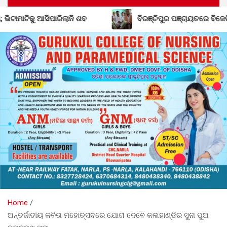
ବିରଞ୍ଚିପୁର ପଞ୍ଚାୟତରେ ବିଜେଡିର ଶକ୍ତି ବୃଦ୍ଧି; ବିଜେପି ଛାଡ଼ିଲେ ସରପ
Home
ଅନ୍ତର୍ଜାତୀୟ କବିତା ମହୋତ୍ସବରେ ଯୋଗ ଦେବେ କଳାହାଣ୍ଡିର ସୁନା ପୁଅ