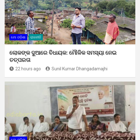
ମୋ ଓଡ଼ିଶା
ରାଜନୀତି
ଲୋକଙ୍କ ଦୁଆରେ ବିଧାୟକ: ମୌଳିକ ସମସ୍ୟା ନେଇ
ତତ୍ପରତା
22 hours ago
Sunil Kumar Dhangadamajhi
ମୋ ଓଡ଼ିଶା