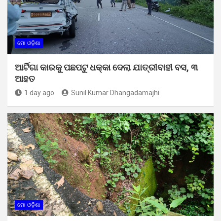
ମୋ ଓଡ଼ିଶା
ଆର୍ଟିଗା କାରକୁ ପଛପଟୁ ଧକ୍କା ଦେଲା ଯାତ୍ରୀବାହୀ ବସ, ୩
ଆହତ
1 day ago
Sunil Kumar Dhangadamajhi
ମୋ ଓଡ଼ିଶା