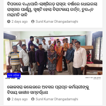
ବିପଦରେ ବନ୍ଧପାରି-ଲାଞ୍ଜିଗଡ଼ ରାସ୍ତା: ବର୍ଷାରେ ଧୋଇଗଲା
ରାସ୍ତାର ପାର୍ଶ୍ୱ, ସୃଷ୍ଟି ହେଲା ବିରାଟକାୟ ଗର୍ତ୍ତ, ତୁରନ୍ତ
ମରାମତି ଦାବି
2 days ago
Sunil Kumar Dhangadamajhi
ମୋ ଓଡ଼ିଶା
କୋକସରା କଲେଜରେ ଅବସର ପ୍ରାପ୍ତ କର୍ମଚାରୀଙ୍କୁ
ବିଦାୟ କାଳୀନ ସମ୍ବର୍ଦ୍ଧନା
2 days ago
Sunil Kumar Dhangadamajhi