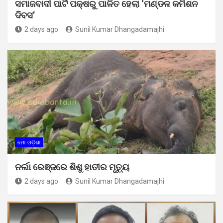
ସମାଜବାଦୀ ପାର୍ଟି ପକ୍ଷରୁ ପାଳିତ ହେଲା ‘ମଣ୍ଡଳ କମିଶନ
ଦିବସ’
2 days ago
Sunil Kumar Dhangadamajhi
ମୋ ଓଡ଼ିଶା
ନର୍ଲା ରେଞ୍ଜରେ ଶିଶୁ ହାତୀର ମୃତ୍ୟୁ
2 days ago
Sunil Kumar Dhangadamajhi