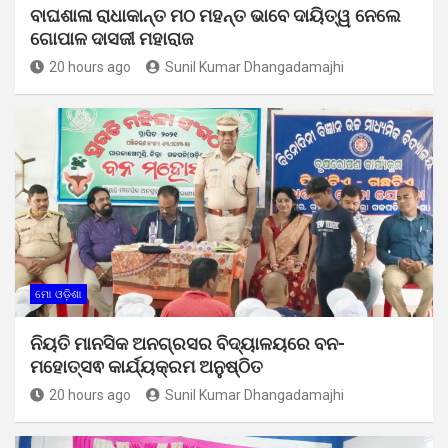
ବାଘଶାଳା ରାଧାକାନ୍ତ ମଠ ମହନ୍ତ ଭାବେ ଦାୟିତ୍ୱ ନେଲେ
ଗୋପାଳ ଦାସଜୀ ମହାରାଜ
20 hours ago
Sunil Kumar Dhangadamajhi
ମୋ ଓଡ଼ିଶା
ନିୟତି ମାନସିକ ଅନଗ୍ରସର ବିଦ୍ୟାଳୟରେ ବନ-
ମହୋତ୍ସଵ କାର୍ଯ୍ୟକ୍ରମ ଅନୁଷ୍ଠିତ
20 hours ago
Sunil Kumar Dhangadamajhi