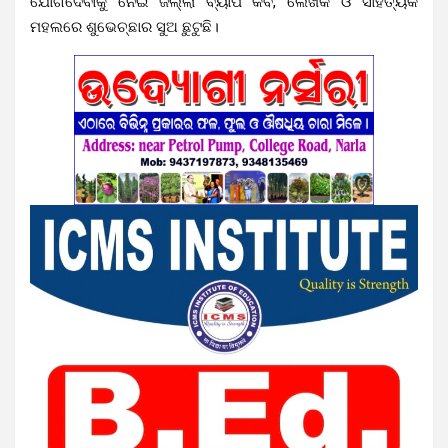
ଯୋଗଦେବାକୁ ନେଇ ଜିଲ୍ଲା ବ୍ୟାପି କବି, ଲେଖକ ଓ ସାହିତ୍ୟିକ
ମହଲରେ ଶୁଭେଚ୍ଛାର ସୁଅ ଛୁଟୁଛି।