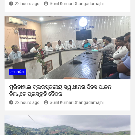
22 hours ago
Sunil Kumar Dhangadamajhi
ମୋ ଓଡ଼ିଶା
ମୁରିବାହାଲ ବ୍ଲକସ୍ତରୀୟ ସ୍ୱାଧୀନତା ଦିବସ ପାଳନ
ନିମନ୍ତେ ପ୍ରସ୍ତୁତି ବୈଠକ
22 hours ago
Sunil Kumar Dhangadamajhi