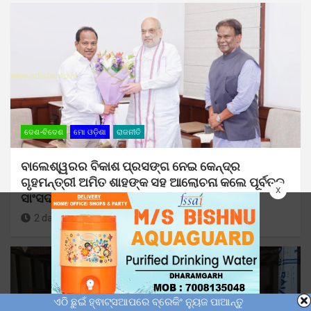
ଦେଶ-ବିଦେଶ
ମୋ ଓଡ଼ିଶା
ରାଜନୀତି
ବାଲେଶ୍ୱରର ବିକାଶ ପ୍ରସଙ୍ଗ ନେଇ କେନ୍ଦ୍ର
ଗୃହମନ୍ତ୍ରୀ ଅମିତ ଶାହଙ୍କ ସହ ଆଲୋଚନା କଲେ ପୂର୍ବତନ
x
ସାଂସଦ ରବୀନ୍ଦ୍ର ଜେନା
2 days ago
Sunil Kumar Dhangadamajhi
ଏଠି ଛୁଇଁ ହ୍ଵାଟ୍ସଆପରେ ବ୍ରେକିଂ ନ୍ୟୁଜ ପାଆନ୍ତୁ