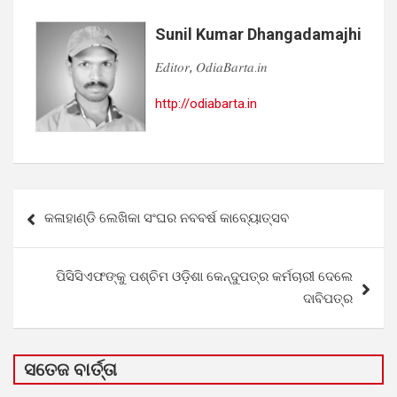
Sunil Kumar Dhangadamajhi
𝐸𝑑𝑖𝑡𝑜𝑟, 𝑂𝑑𝑖𝑎𝐵𝑎𝑟𝑡𝑎.𝑖𝑛
http://odiabarta.in
Post
କଳାହାଣ୍ଡି ଲେଖିକା ସଂଘର ନବବର୍ଷ କାବ୍ୟୋତ୍ସବ
navigation
ପିସିସିଏଫଙ୍କୁ ପଶ୍ଚିମ ଓଡ଼ିଶା କେନ୍ଦୁପତ୍ର କର୍ମଚାରୀ ଦେଲେ
ଦାବିପତ୍ର
ସତେଜ ବାର୍ତ୍ତା