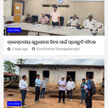
ମୋ ଓଡ଼ିଶା
ବ୍ଳକସ୍ତରୀୟ ସ୍ୱାଧୀନତା ଦିବସ ପାଇଁ ପ୍ରସ୍ତୁତି ବୈଠକ
2 days ago
Sunil Kumar Dhangadamajhi
ମୋ ଓଡ଼ିଶା