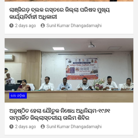
ଲାଞ୍ଜିଗଡ଼ ବ୍ଲକ ଗସ୍ତରେ ଜିଲ୍ଲା ପରିଷଦ ମୁଖ୍ୟ
କାର୍ଯ୍ୟନିର୍ବାହୀ ଅଧିକାରୀ
2 days ago
Sunil Kumar Dhangadamajhi
ମୋ ଓଡ଼ିଶା
ଅନୁଷ୍ଠିତ ହେଲା ଯୌତୁକ ନିଷେଧ ଅଧିନିୟମ-୧୯୬୧
ସମ୍ପର୍କିତ ଜିଲ୍ଲାସ୍ତରୀୟ ତାଲିମ ଶିବିର
2 days ago
Sunil Kumar Dhangadamajhi