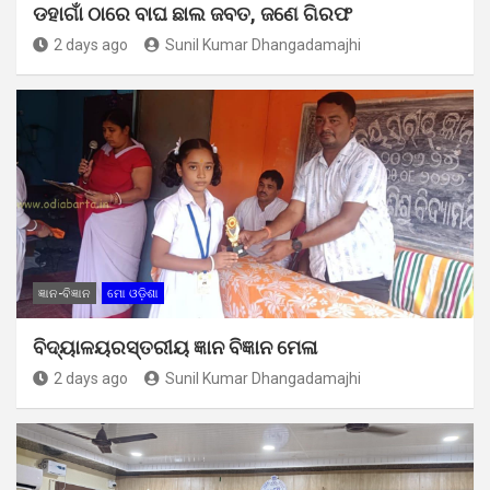
ଡହାଗାଁ ଠାରେ ବାଘ ଛାଲ ଜବତ, ଜଣେ ଗିରଫ
2 days ago
Sunil Kumar Dhangadamajhi
ଜ୍ଞାନ-ବିଜ୍ଞାନ
ମୋ ଓଡ଼ିଶା
ବିଦ୍ୟାଳୟରସ୍ତରୀୟ ଜ୍ଞାନ ବିଜ୍ଞାନ ମେଳା
2 days ago
Sunil Kumar Dhangadamajhi