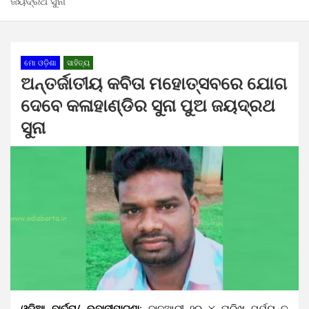
ଜୟଦ୍ରଥ ସୁନା
ମୋ ଓଡ଼ିଶା
ସାହିତ୍ୟ
ଅନ୍ତର୍ଜାତୀୟ କବିତା ମହୋତ୍ସବରେ ଯୋଗ
ଦେବେ କଳାହାଣ୍ଡିର ସୁନା ପୁଅ ଜୟଦ୍ରଥ
ସୁନା
ଓଡ଼ିଆ ବାର୍ତ୍ତା/ ଭବାନୀପାଟଣା:
ଜାନୁଆରୀ ୨ରୁ ୪ ତାରିଖ ପର୍ଯ୍ୟନ୍ତ