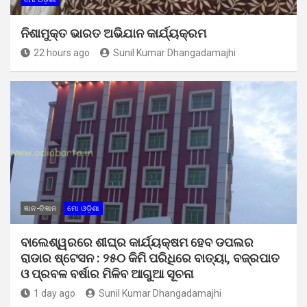
ନିଶାମୁକ୍ତ ଭାରତ ଅଭିଯାନ କାର୍ଯ୍ୟକ୍ରମ
22 hours ago
Sunil Kumar Dhangadamajhi
ଜ୍ଞାନ-ବିଜ୍ଞାନ
ମୋ ଓଡ଼ିଶା
ବାଲେଶ୍ୱରରେ ଶୀଘ୍ର କାର୍ଯ୍ୟକ୍ଷମ ହେବ ଡପଲର
ରାଡାର ଷ୍ଟେସନ : ୨୫୦ କିମି ପରିଧିରେ ବାତ୍ୟା, ବଜ୍ରପାତ
ଓ ପ୍ରବଳ ବର୍ଷାର ମିଳିବ ଆଗୁଆ ସୂଚନା
1 day ago
Sunil Kumar Dhangadamajhi