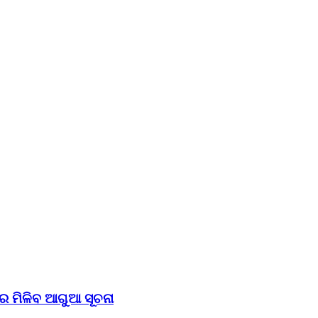
ର ମିଳିବ ଆଗୁଆ ସୂଚନା