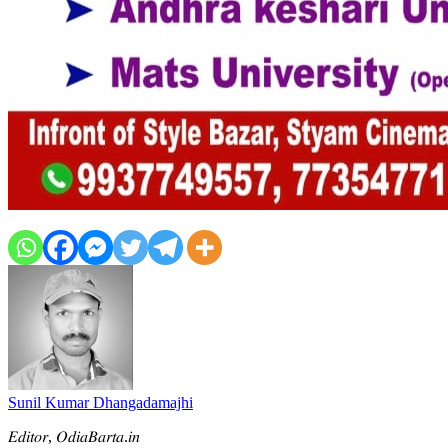
Sunil Kumar Dhangadamajhi
𝐸𝑑𝑖𝑡𝑜𝑟, 𝑂𝑑𝑖𝑎𝐵𝑎𝑟𝑡𝑎.𝑖𝑛