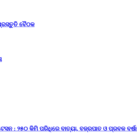
୍ରସ୍ତୁତି ବୈଠକ
ା
ନ : ୨୫୦ କିମି ପରିଧିରେ ବାତ୍ୟା, ବଜ୍ରପାତ ଓ ପ୍ରବଳ ବର୍ଷା