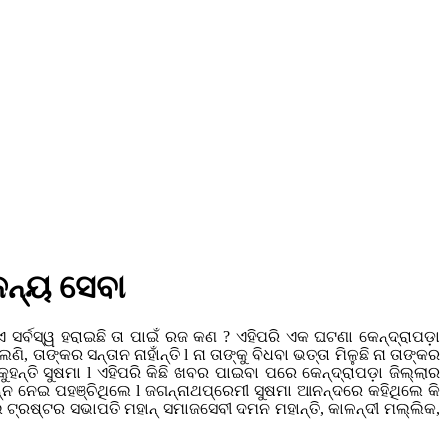
ନନ୍ୟ ସେବା
 ସର୍ବସ୍ୱ ହରାଇଛି ତା ପାଇଁ ରଜ କଣ ? ଏହିପରି ଏକ ଘଟଣା କେନ୍ଦ୍ରାପଡ଼ା
ାଙ୍କର ସନ୍ତାନ ନାହାଁନ୍ତି l ନା ତାଙ୍କୁ ବିଧବା ଭତ୍ତା ମିଳୁଛି ନା ତାଙ୍କର
କୁହନ୍ତି ସୁଷମା l ଏହିପରି କିଛି ଖବର ପାଇବା ପରେ କେନ୍ଦ୍ରାପଡ଼ା ଜିଲ୍ଲାର
ାନ୍ନ ନେଇ ପହଞ୍ଚିଥିଲେ l ଜଗନ୍ନାଥପ୍ରେମୀ ସୁଷମା ଆନନ୍ଦରେ କହିଥିଲେ କି
ୁଲ ଟ୍ରଷ୍ଟର ସଭାପତି ମହାନ୍ ସମାଜସେବୀ ଦମନ ମହାନ୍ତି, କାଳନ୍ଦୀ ମଲ୍ଲିକ,