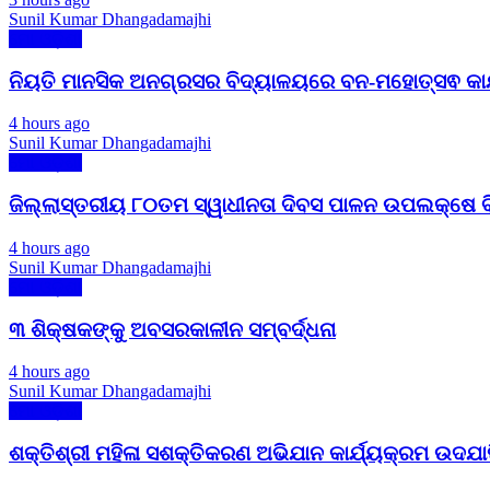
Sunil Kumar Dhangadamajhi
ମୋ ଓଡ଼ିଶା
ନିୟତି ମାନସିକ ଅନଗ୍ରସର ବିଦ୍ୟାଳୟରେ ବନ-ମହୋତ୍ସଵ କାର୍
4 hours ago
Sunil Kumar Dhangadamajhi
ମୋ ଓଡ଼ିଶା
ଜିଲ୍ଲାସ୍ତରୀୟ ୮୦ତମ ସ୍ୱାଧୀନତା ଦିବସ ପାଳନ ଉପଲକ୍ଷେ ବିଭ
4 hours ago
Sunil Kumar Dhangadamajhi
ମୋ ଓଡ଼ିଶା
୩ ଶିକ୍ଷକଙ୍କୁ ଅବସରକାଳୀନ ସମ୍ବର୍ଦ୍ଧନା
4 hours ago
Sunil Kumar Dhangadamajhi
ମୋ ଓଡ଼ିଶା
ଶକ୍ତିଶ୍ରୀ ମହିଳା ସଶକ୍ତିକରଣ ଅଭିଯାନ କାର୍ଯ୍ୟକ୍ରମ ଉଦଯା