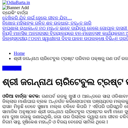
24x7News&Views
ବ୍ରେକିଂ ବାର୍ତ୍ତା
OdiaBarta.in
ଦେଖିକରି ଯିବ ନାଇଁ ହେଲେ ଜୀବନ ଯିବା…
ନିଖୋଜ ମହିଳାଙ୍କ ଗଳିତ ଶବ ଉଦ୍ଧାର; ତଦନ୍ତ ଜାରି
ବାଘଶାଳା ରାଧାକାନ୍ତ ମଠ ମହନ୍ତ ଭାବେ ଦାୟିତ୍ୱ ନେଲେ ଗୋପାଳ ଦାସଜୀ
ନିୟତି ମାନସିକ ଅନଗ୍ରସର ବିଦ୍ୟାଳୟରେ ବନ-ମହୋତ୍ସଵ କାର୍ଯ୍ୟକ୍ରମ ଅ
ଜିଲ୍ଲାସ୍ତରୀୟ ୮୦ତମ ସ୍ୱାଧୀନତା ଦିବସ ପାଳନ ଉପଲକ୍ଷେ ବିଭିନ୍ନ ପ୍ରତ
Home
ଶ୍ରୀ ଜଗନ୍ନାଥ ଚାରିଟେବୁଲ ଟ୍ରଷ୍ଟ ପରିବାର ପକ୍ଷରୁ ଗଣ ପର୍ବ 
ମୋ ଓଡ଼ିଶା
ଶ୍ରୀ ଜଗନ୍ନାଥ ଚାରିଟେବୁଲ ଟ୍ରଷ୍ଟ
ଓଡିଆ ବାର୍ତ୍ତା/ କଟକ:
ଗଣପର୍ବ ରଜକୁ ଖୁସୀ ଓ ଆନନ୍ଦରେ ସାରା ଓଡିଶାବାସୀ
ଜିଲ୍ଲାର ମାର୍ଶାଘାଇ ବ୍ଲକ ଅନ୍ତର୍ଗତ କରିଲୋପାଟଣା ପଞ୍ଚାୟତର ମଲ୍ଲକୁଦ ଗ୍
ରାସନ ମିଳୁଛି ତେବେ ସୁଷମା ମଲ୍ଲ ଚଳିବେ କିପରି ? ଏହିପରି ପରିସ୍ଥିତି ରେ
ସାମାଜିକ ଅନୁଷ୍ଠାନ ଶ୍ରୀ ଜଗନ୍ନାଥ ଚାରିଟେବୁଲ ଟ୍ରଷ୍ଟର କର୍ମୀ ମାନେ 
ମୋ ଦୁଃଖ ଜଗାକୁ ଜଣାଇଥିଲି, ଜଗା ତାର ପିଲାଙ୍କ ଦ୍ୱାରା ମୋ ଜୀବନ ଚଳିବା
ନିଗମ ସାହୁ, ହୃଷିକେଶ ମହାନ୍ତି ଓ ବିଜୟ ବେହେରା ସାମିଲ ଥିଲେ l