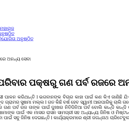
 ମହାରାଜ
ନୁଷ୍ଠିତ
ିଯୋଗିତା ଅନୁଷ୍ଠିତ
ରଜରେ ଅନନ୍ୟ ସେବା
 ପରିବାର ପକ୍ଷରୁ ଗଣ ପର୍ବ ରଜରେ ଅ
 ପାଳନ କରିଥାନ୍ତି l ଭଗବାନଙ୍କ ବିଚାର କାହା ପାଇଁ କଣ କିଏ ଜାଣିଛି ଯିଏ
ରାମର ସୁଷମା ମଲ୍ଲ l ଗତ କିଛି ବର୍ଷ ହେବ ସ୍ୱାମୀ ଆରପାରିକୁ ଚାଲି ଗଲେଣି, ତ
 ଗଣ ପର୍ବ ରଜ ତାଙ୍କ ପାଇଁ ଦୁଃଖର ନିତିଦିନିଆ ପର୍ବ ବୋଲି କାନ୍ଦି କାନ୍ଦି 
ସୁଷମାଙ୍କ ପାଇଁ ଏକ ମାସର ରାସନ ସାମଗ୍ରୀ ସହ ଅନ୍ୟାନ୍ୟ ଜିନିଷ ଓ ମିଷ୍ଟ
 ପାଇଁ ସବୁ ଜିନିଷ ଦେଇଛନ୍ତି l କାର୍ଯ୍ୟକ୍ରମରେ ଶ୍ରୀ ଜଗନ୍ନାଥ ଚାରିଟେବ