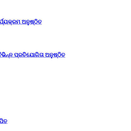
ଯ୍ୟକ୍ରମ ଅନୁଷ୍ଠିତ
ିନ୍ନ ପ୍ରତିଯୋଗିତା ଅନୁଷ୍ଠିତ
ପିତ