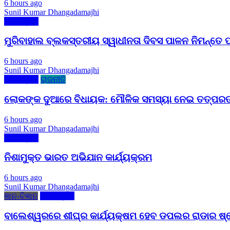
6 hours ago
Sunil Kumar Dhangadamajhi
ମୋ ଓଡ଼ିଶା
ମୁରିବାହାଲ ବ୍ଲକସ୍ତରୀୟ ସ୍ୱାଧୀନତା ଦିବସ ପାଳନ ନିମନ୍ତେ ପ
6 hours ago
Sunil Kumar Dhangadamajhi
ମୋ ଓଡ଼ିଶା
ରାଜନୀତି
ଲୋକଙ୍କ ଦୁଆରେ ବିଧାୟକ: ମୌଳିକ ସମସ୍ୟା ନେଇ ତତ୍ପରତ
6 hours ago
Sunil Kumar Dhangadamajhi
ମୋ ଓଡ଼ିଶା
ନିଶାମୁକ୍ତ ଭାରତ ଅଭିଯାନ କାର୍ଯ୍ୟକ୍ରମ
6 hours ago
Sunil Kumar Dhangadamajhi
ଜ୍ଞାନ-ବିଜ୍ଞାନ
ମୋ ଓଡ଼ିଶା
ବାଲେଶ୍ୱରରେ ଶୀଘ୍ର କାର୍ଯ୍ୟକ୍ଷମ ହେବ ଡପଲର ରାଡାର ଷ୍ଟେସ