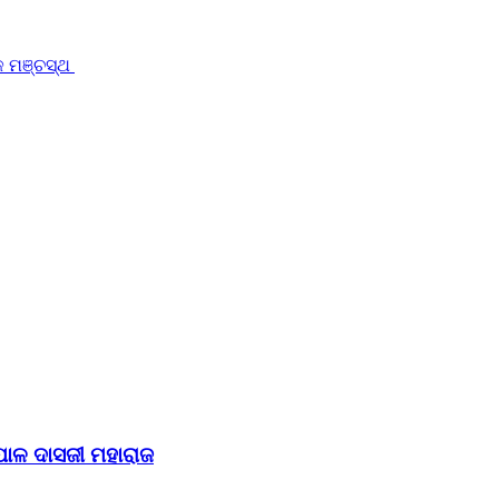
ଟକ ମଞ୍ଚସ୍ଥ
ପାଳ ଦାସଜୀ ମହାରାଜ