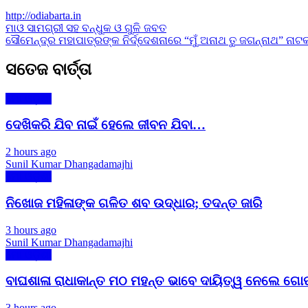
http://odiabarta.in
Post
ମାଓ ସାମଗ୍ରୀ ସହ ବନ୍ଧୁକ ଓ ଗୁଳି ଜବତ
ସୌମେନ୍ଦ୍ର ମହାପାତ୍ରଙ୍କ ନିର୍ଦ୍ଦେଶନାରେ “ମୁଁ ଅନାଥ ତୁ ଜଗନ୍ନାଥ” ନା
navigation
ସତେଜ ବାର୍ତ୍ତା
ମୋ ଓଡ଼ିଶା
ଦେଖିକରି ଯିବ ନାଇଁ ହେଲେ ଜୀବନ ଯିବା…
2 hours ago
Sunil Kumar Dhangadamajhi
ମୋ ଓଡ଼ିଶା
ନିଖୋଜ ମହିଳାଙ୍କ ଗଳିତ ଶବ ଉଦ୍ଧାର; ତଦନ୍ତ ଜାରି
3 hours ago
Sunil Kumar Dhangadamajhi
ମୋ ଓଡ଼ିଶା
ବାଘଶାଳା ରାଧାକାନ୍ତ ମଠ ମହନ୍ତ ଭାବେ ଦାୟିତ୍ୱ ନେଲେ ଗୋ
3 hours ago