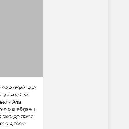
ଜାର ସଂପୂର୍ଣ୍ଣ ବନ୍ଦ
 ସହରରେ ରାତି ୯ଟା
୍ରମଣ ବଢିବାର
ଟରେ ଦାବୀ କରିଥିଲେ ।
 ରାଜେନ୍ଦ୍ର ପ୍ରତାପ
 ସମେତ ଲାଞ୍ଜିଗଡ