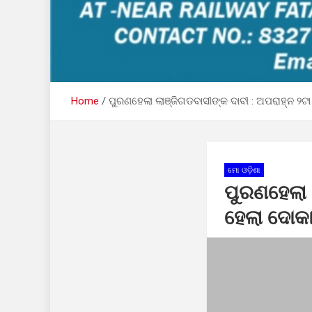
Home
ପୁରଣହେଲା ଲାଞ୍ଜିଗଡବାସୀଙ୍କ ଦାବୀ : ଅପରାହ୍ନ ୨
ମୋ ଓଡ଼ିଶା
ପୁରଣହେଲା 
ହେଲା ଦୋକ