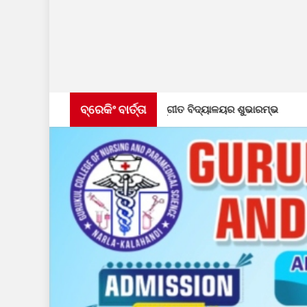
ବ୍ରେକିଂ ବାର୍ତ୍ତା
ବାର୍ଷିକୋତ୍ସବ ଓ ସଙ୍ଗୀତ ବିଦ୍ୟାଳୟର ଶୁଭାରମ୍ଭ
ଭୁବନେଶ୍ୱର ଶ