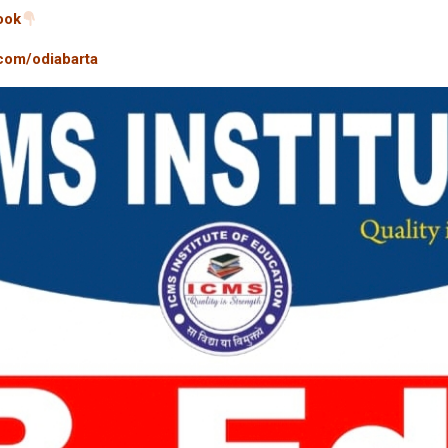
ook
.com/odiabarta