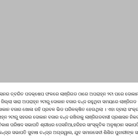
ଶାସନର ତ୍ବରିତ ପଦକ୍ଷେପ ଫଳରେ ଲାଞ୍ଜିଗଡ ଠାରେ ଅପରାହ୍ନ ୨ଟା ପରେ ଦୋକାନ ବ
 ଜିଲ୍ଲା ସାରା ଅପରାହ୍ନ ୨ଟାରୁ ଦୋକାନ ବଜାର ବନ୍ଦ ରହୁଥିବା ସମୟରେ ଲାଞ୍ଜିଗଡ
ୋକାନ ବଜାର ଖୋଳା ରହି ପ୍ରବଳ ଭିଡ ପରିଳକ୍ଷିତ ହେଉଥିଲା । ଏହା ଦ୍ବାରା ସଂକ
ାହ୍ନ ୨ଟାରୁ ସହରର ଦୋକାନ ବଜାର ବନ୍ଦ ରଖିବାକୁ ଲାଞ୍ଜିଗଡବାସୀ ପ୍ରଶାସନ ନିକ
ିକାଶ ପରିଷଦ ସଭାପତି ଶ୍ରୀଧର ପେସନିଆ,ହରିହର ସାଂସ୍କୃତିକ ଅନୁଷ୍ଠାନ ସଭାପତି
କେନ୍ଦ୍ର ସଭାପତି ସୁବାଷ ଚନ୍ଦ୍ର ଅଗ୍ରୱାଲ, ଯୁବ ସମାଜସେବୀ ଶିଶିର ପୁଝାରୀଙ୍କ