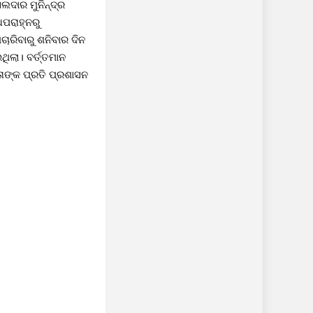
ଲଦାର ମୁନିନ୍ଦ୍ର
ଅପରାହ୍ନରୁ
ଚାରିବାରୁ ଶନିବାର ଦିନ
ିଲା। ବର୍ତ୍ତମାନ
ାଙ୍କ ପ୍ରତି ପ୍ରଶାସନ