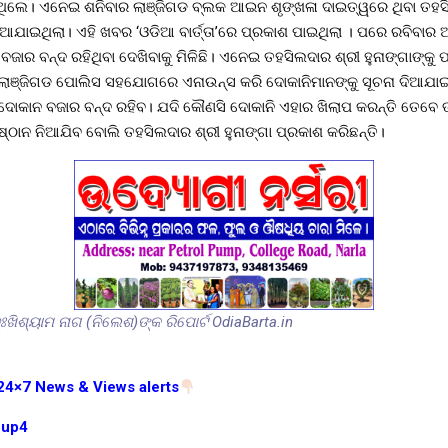
ିଥିଲେ। ଏନେଇ ଶନିବାର ଲାଞ୍ଜିଗଡ ବ୍ଲକ ଆଇନ ଶୃଙ୍ଖଳା ଦାଇତ୍ୱରେ ଥିବା ତହସି
ଦିଆଯାଇଥିଲା। ଏହି ଖବର ‘ଓଡିଆ ବାର୍ତ୍ତା’ରେ ପ୍ରକାଶ ପାଇଥିଲା । ପରେ ରବିବାର 
ଜାର ବନ୍ଦ ରହିଥିବା ଦେଖିବାକୁ ମିଳିଛି। ଏନେଇ ତହସିଲଦାର ଶ୍ରୀ ହୁନାଙ୍ଗାଙ୍କୁ ପ
 ଲାଞ୍ଜିଗଡ ପୋଲିସ ସହଯୋଗରେ ଏନାଉନ୍ସ କରି ଦୋକାନିମାନଙ୍କୁ ସୂଚନା ଦିଆଯାଇଥ
ୋକାନ ବଜାର ବନ୍ଦ ରହିବ। ଯଦି କୌଣସି ଦୋକାନି ଏହାର ଖିଲାପ କରନ୍ତି ତେବେ ତ
ନୁଷ୍ଠାନ ନିଆଯିବ ବୋଲି ତହସିଲଦାର ଶ୍ରୀ ହୁନାଙ୍ଗା ପ୍ରକାଶ କରିଛନ୍ତି।
ଦୁଃଖିଶ୍ୟାମ ନାଗ (ନିଲେଶ)ଙ୍କ ରିପୋର୍ଟ OdiaBarta.in
 24×7 News & Views alerts
oup4