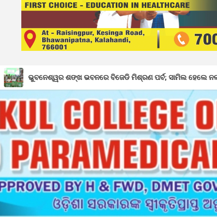
ଙ୍ଖ ଭବନରେ ବିଜେଡି ମିଶ୍ରଣ ପର୍ବ; ସାମିଲ ହେଲେ ନର୍ଲାର ୩୦୦ରୁ ଉର୍ଦ୍ଧ୍ୱ କର୍