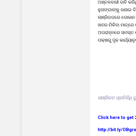
ଅଞ୍ଚଳବାସୀ ଦାବି କର
ହୁନାଙ୍ଗାଙ୍କୁ ଜଣାଇ 
ଲାଞ୍ଜିଗଡରେ ଦୋକାନ ବ
ଖବର ମିଳିବା ମାତ୍ରେ
ଅପରାହ୍ନରେ ସମସ୍ତ ଦ
ପକ୍ଷରୁ ଦୃଢ କାର୍ଯ୍ୟା
ଲାଞ୍ଜିଗଡ ପ୍ରତିନିଧି 
Click here to get
http://bit.ly/OBgr