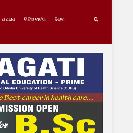
ଅପରାଧ
ଭିଡିଓ ବାର୍ତ୍ତା
ବିଚାର