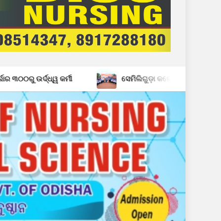
ମୀ
ସେମିଲିଗୁଡ଼ା କଲେଜର ୪୧ତମ ପ୍ରତିଷ୍ଠା ଦିବସ