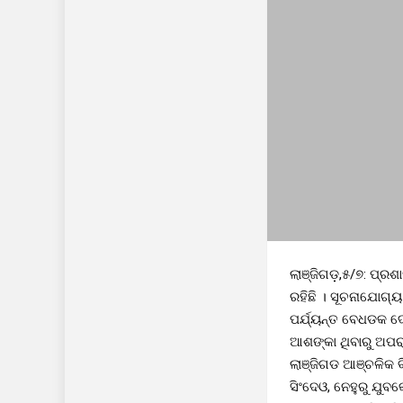
ଲାଞ୍ଜିଗଡ଼,୫/୭: ପ୍ର
ରହିଛି । ସୂଚନାଯୋଗ୍ୟ
ପର୍ଯ୍ୟନ୍ତ ବେଧଡକ ଦ
ଆଶଙ୍କା ଥିବାରୁ ଅପର
ଲାଞ୍ଜିଗଡ ଆଞ୍ଚଳିକ ବ
ସିଂଦେଓ, ନେହୁରୁ ଯୁବ