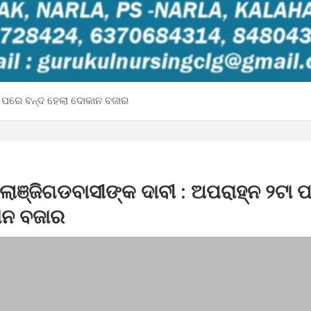
ଟା ପରେ ବନ୍ଦ ହେଲା ଦୋକାନ ବଜାର
ଲାଞ୍ଜିଗଡବାସୀଙ୍କ ଦାବୀ : ଅପରାହ୍ନ ୨ଟା 
ାନ ବଜାର