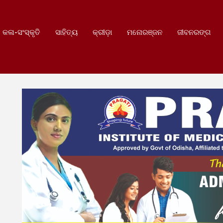
କଳା-ସଂସ୍କୃତି
ସାହିତ୍ୟ
କ୍ରୀଡ଼ା
ମନୋରଞ୍ଜନ
ଜୀବନରଙ୍ଗ