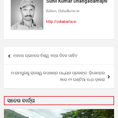
Sunil Kumar Dhangadamajhi
𝐸𝑑𝑖𝑡𝑜𝑟, 𝑂𝑑𝑖𝑎𝐵𝑎𝑟𝑡𝑎.𝑖𝑛
http://odiabarta.in
Post
ମହଲେ ଗ୍ରାମରେ ବିଶ୍ୱ ଏଡ୍ସ ଦିବସ ପାଳିତ
navigation
ମ.ରାମପୁରକୁ ରାଜସ୍ୱ ଉପଖଣ୍ଡ ମାନ୍ୟତା ପ୍ରସଙ୍ଗ: ଡ଼ିସେମ୍ବର
୬ରେ ୧୨ ଘଣ୍ଟିଆ ବନ୍ଦ ଡ଼ାକରା
ସତେଜ ବାର୍ତ୍ତା