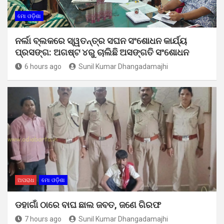
ମୋ ଓଡ଼ିଶା
ନର୍ଲା ବ୍ଲକରେ ସ୍ୱତନ୍ତ୍ର ସଘନ ସଂଶୋଧନ କାର୍ଯ୍ୟ
ପ୍ରସଙ୍ଗ: ଅଗଷ୍ଟ ୪ରୁ ଚାଲିଛି ଅସଙ୍ଗତି ସଂଶୋଧନ
6 hours ago
Sunil Kumar Dhangadamajhi
ଅପରାଧ
ମୋ ଓଡ଼ିଶା
ଡହାଗାଁ ଠାରେ ବାଘ ଛାଲ ଜବତ, ଜଣେ ଗିରଫ
7 hours ago
Sunil Kumar Dhangadamajhi