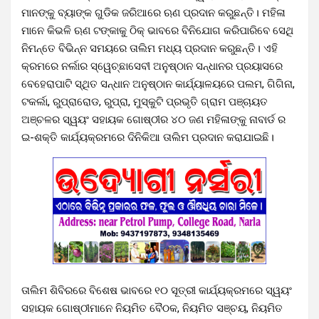
ମାନଙ୍କୁ ବ୍ୟାଙ୍କ ଗୁଡିକ ଜରିଆରେ ଋଣ ପ୍ରଦାନ କରୁଛନ୍ତି। ମହିଳା
ମାନେ କିଭଳି ଋଣ ଟଙ୍କାକୁ ଠିକ୍ ଭାବରେ ବିନିଯୋଗ କରିପାରିବେ ସେଥି
ନିମନ୍ତେ ବିଭିନ୍ନ ସମୟରେ ତାଲିମ ମଧ୍ୟ ପ୍ରଦାନ କରୁଛନ୍ତି। ଏହି
କ୍ରମରେ ନର୍ଲାର ସ୍ୱେଚ୍ଛାସେବୀ ଅନୁଷ୍ଠାନ ସନ୍ଧାନର ପ୍ରୟାସରେ
ବେହେରାପାଟି ସ୍ଥିତ ସନ୍ଧାନ ଅନୁଷ୍ଠାନ କାର୍ଯ୍ୟାଳୟରେ ପଲମ, ଗିଗିନା,
ଟକର୍ଲା, ରୁପ୍ରାରୋଡ, ରୁପ୍ରା, ମୁସ୍କୁଟି ପ୍ରଭୃତି ଗ୍ରାମ ପଞ୍ଚାୟତ
ଅଞ୍ଚଳର ସ୍ୱୟଂ ସହାୟକ ଗୋଷ୍ଠୀର ୪୦ ଜଣ ମହିଳାଙ୍କୁ ନାବାର୍ଡ ର
ଇ-ଶକ୍ତି କାର୍ଯ୍ୟକ୍ରମରେ ଦିନିକିଆ ତାଲିମ ପ୍ରଦାନ କରାଯାଇଛି।
ତାଲିମ ଶିବିରରେ ବିଶେଷ ଭାବରେ ୧୦ ସୂତ୍ରୀ କାର୍ଯ୍ୟକ୍ରମରେ ସ୍ୱୟଂ
ସହାୟକ ଗୋଷ୍ଠୀମାନେ ନିୟମିତ ବୈଠକ, ନିୟମିତ ସଞ୍ଚୟ, ନିୟମିତ