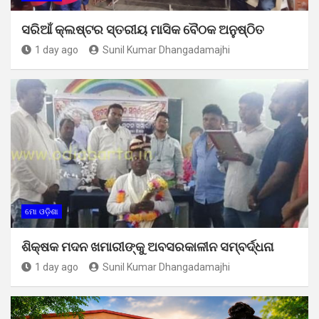
ସରିଆଁ କ୍ଲଷ୍ଟର ସ୍ତରୀୟ ମାସିକ ବୈଠକ ଅନୁଷ୍ଠିତ
1 day ago
Sunil Kumar Dhangadamajhi
ମୋ ଓଡ଼ିଶା
ଶିକ୍ଷକ ମଦନ ଖମାରୀଙ୍କୁ ଅବସରକାଳୀନ ସମ୍ବର୍ଦ୍ଧନା
1 day ago
Sunil Kumar Dhangadamajhi