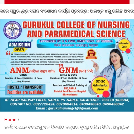
ଯ୍ୟ ପ୍ରସଙ୍ଗ: ଅଗଷ୍ଟ ୪ରୁ ଚାଲିଛି ଅସଙ୍ଗତି ସଂଶୋଧନ
ଡହାଗା
Home
ନର୍ଲା: ସନ୍ଧାନ ତରଫରୁ ଏକ ଦିବସୀୟ ଦକ୍ଷତା ବୃଦ୍ଧି ତାଲିମ ଶିବିର ଅନୁଷ୍ଠିତ