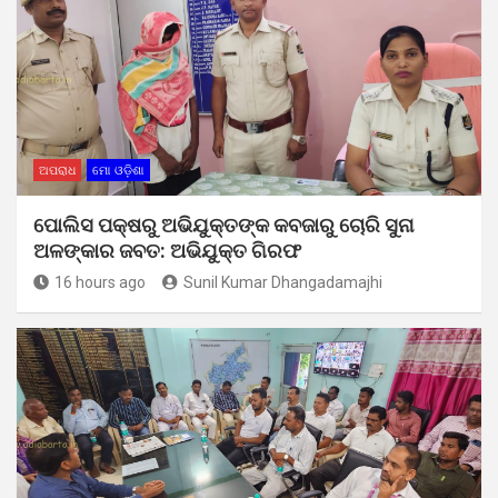
ଅପରାଧ
ମୋ ଓଡ଼ିଶା
ପୋଲିସ ପକ୍ଷରୁ ଅଭିଯୁକ୍ତଙ୍କ କବଜାରୁ ଚୋରି ସୁନା
ଅଳଙ୍କାର ଜବତ: ଅଭିଯୁକ୍ତ ଗିରଫ
16 hours ago
Sunil Kumar Dhangadamajhi