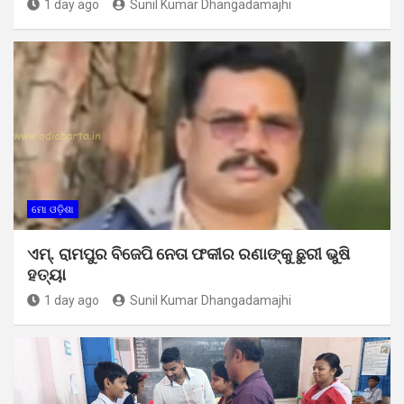
1 day ago
Sunil Kumar Dhangadamajhi
ମୋ ଓଡ଼ିଶା
ଏମ୍. ରାମପୁର ବିଜେପି ନେତା ଫକୀର ରଣାଙ୍କୁ ଛୁରୀ ଭୁଷି
ହତ୍ୟା
1 day ago
Sunil Kumar Dhangadamajhi