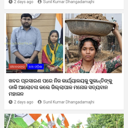
2 days ago
Sunil Kumar Dhangadamajhi
ଜୀବନରଙ୍ଗ
ମୋ ଓଡ଼ିଶା
ଖବର ପ୍ରସାରଣ ପରେ ନିଜ କାର୍ଯ୍ୟାଳୟକୁ ସୁକାନ୍ତିଙ୍କୁ
ଡାକି ଆଲୋଚନା କଲେ ଜିଲ୍ଲାପାଳ ମନୋଜ ସତ୍ୟବାନ
ମହାଜନ
2 days ago
Sunil Kumar Dhangadamajhi