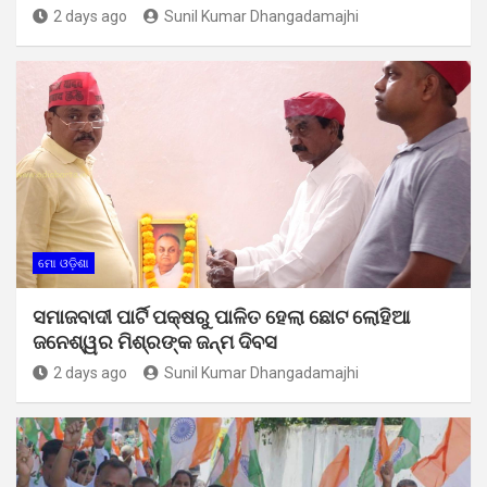
2 days ago
Sunil Kumar Dhangadamajhi
ମୋ ଓଡ଼ିଶା
ସମାଜବାଦୀ ପାର୍ଟି ପକ୍ଷରୁ ପାଳିତ ହେଲା ଛୋଟ ଲୋହିଆ
ଜନେଶ୍ୱର ମିଶ୍ରଙ୍କ ଜନ୍ମ ଦିବସ
2 days ago
Sunil Kumar Dhangadamajhi