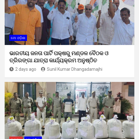
ମୋ ଓଡ଼ିଶା
ଭାରତୀୟ ଜନତା ପାର୍ଟି ପକ୍ଷରୁ ମଣ୍ଡଳ ବୈଠକ ଓ
ତ୍ରିରଙ୍ଗା ଯାତ୍ରା କାର୍ଯ୍ୟକ୍ରମ ଅନୁଷ୍ଠିତ
2 days ago
Sunil Kumar Dhangadamajhi