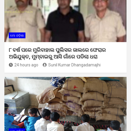
ମୋ ଓଡ଼ିଶା
୮ ବର୍ଷ ପରେ ମୁରିବାହାଲ ପୁଲିସର ଜାଲରେ ଫେରାର
ଅଭିଯୁକ୍ତ, ମୁମ୍ବାଇରୁ ଆସି ଗାଁରେ ପଡିଲା ଧରା
24 hours ago
Sunil Kumar Dhangadamajhi