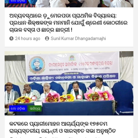
ମୋ ଓଡ଼ିଶା
ଅବ୍ୟବସ୍ଥାରେ ଡ଼ୁମେରପଡା ପ୍ରାଥମିକ ବିଦ୍ୟାଳୟ:
ପ୍ରଧାନ ଶିକ୍ଷକଙ୍କ ମନମାନି ଯୋଗୁଁ ଶ୍ରେଣୀ କୋଠରୀରେ
ଚାଉଳ ବସ୍ତା ଓ ଛାତ୍ର ଛାତ୍ରୀ !
24 hours ago
Sunil Kumar Dhangadamajhi
ମୋ ଓଡ଼ିଶା
ସାହିତ୍ୟ
କଟକରେ ପ୍ୟାରୀମୋହନ ଆଚାର୍ଯ୍ୟଙ୍କ ୧୭୫ତମ
ରାଜ୍ୟସ୍ତରୀୟ ଜୟନ୍ତୀ ଓ ସାରସ୍ଵତ ସଭା ଅନୁଷ୍ଠିତ