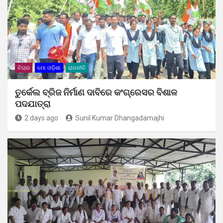
ବିଚାର
ମୋ ଓଡ଼ିଶା
ରାଜନୀତି
ତୁର୍କେଲ ବ୍ରିଜ ନିର୍ମାଣ ଦାବିରେ କଂଗ୍ରେସର ବିଶାଳ
ପଦଯାତ୍ରା
2 days ago
Sunil Kumar Dhangadamajhi