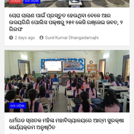
ଅପରାଧ
ମୋ ଓଡ଼ିଶା
ଚୋରା ଚାଲାଣ ପାଇଁ ପ୍ରସ୍ତୁତ ହେଉଥିବା ବେଳେ ଆର
ଉଦୟଗିରି ପୋଲିସ ପକ୍ଷରୁ ୨୫୧ କେଜି ଗଞ୍ଜେଇ ଜବତ, ୨
ଗିରଫ
2 days ago
Sunil Kumar Dhangadamajhi
ମୋ ଓଡ଼ିଶା
ଧର୍ମଗଡ ସ୍ନାତକ ମହିଳା ମହାବିଦ୍ୟାଳୟରେ ଆତ୍ମ ସୁରକ୍ଷା
କାର୍ଯ୍ୟକ୍ରମ ଅନୁଷ୍ଠିତ