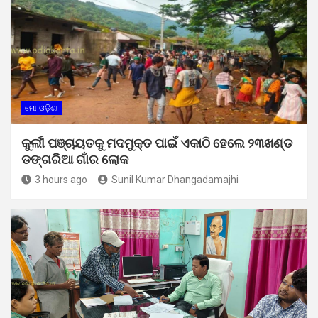
ମୋ ଓଡ଼ିଶା
କୁର୍ଲୀ ପଞ୍ଚାୟତକୁ ମଦମୁକ୍ତ ପାଇଁ ଏକାଠି ହେଲେ ୨୩ଖଣ୍ଡ
ଡଙ୍ଗରିଆ ଗାଁର ଲୋକ
3 hours ago
Sunil Kumar Dhangadamajhi