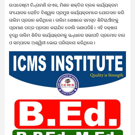
ଉପଦେଷ୍ଟା ଚିନ୍ତାମଣି ନାଏକ, ମିଶନ ଶକ୍ତିର ବ୍ଲକ କାର୍ଯ୍ୟକ୍ରମ
ସଂଯୋଜକ ରୋହିତ ବିଶ୍ୱାଳ ପ୍ରମୁଖ କାର୍ଯ୍ୟକ୍ରମରେ ଯୋଗଦାନ କରି
ତାଲିମ ପ୍ରଦାନ କରିଥିଲେ। ତାଲିମ ଶେଷରେ ସମସ୍ତ ଶିବିରାର୍ଥୀଙ୍କୁ
ପ୍ରମାଣ ପତ୍ର ପ୍ରଦାନ କରାଯିବ ବୋଲି ଜଣାପଡିଛି। ଏହି ଦକ୍ଷତା
ବୃଦ୍ଧି ତାଲିମ ଶିବିର କାର୍ଯ୍ୟକ୍ରମକୁ ସନ୍ଧାନର ସଭାପତି ପ୍ରମୋଦ ବାଗ
ଓ ସମ୍ପାଦକ ଅଶ୍ୱିନୀ ଭୋଇ ପରିଚାଳନା କରିଥିଲେ।