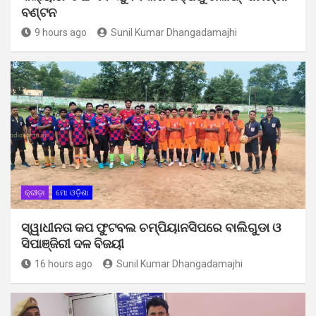
ବଣ୍ଟନ
9 hours ago
Sunil Kumar Dhangadamajhi
କ୍ରୀଡ଼ା
ମୋ ଓଡ଼ିଶା
ସ୍ୱାଧୀନତା କପ ଫୁଟବଲ ଚମ୍ପିୟାନସିପରେ ବାଲିଗୁଡା ଓ
ସିପାଞ୍ଜିରୀ ଦଳ ବିଜୟୀ
16 hours ago
Sunil Kumar Dhangadamajhi