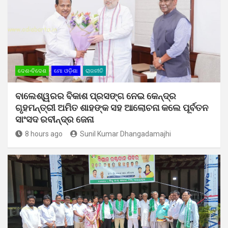
ଦେଶ-ବିଦେଶ
ମୋ ଓଡ଼ିଶା
ରାଜନୀତି
ବାଲେଶ୍ୱରର ବିକାଶ ପ୍ରସଙ୍ଗ ନେଇ କେନ୍ଦ୍ର
ଗୃହମନ୍ତ୍ରୀ ଅମିତ ଶାହଙ୍କ ସହ ଆଲୋଚନା କଲେ ପୂର୍ବତନ
ସାଂସଦ ରବୀନ୍ଦ୍ର ଜେନା
8 hours ago
Sunil Kumar Dhangadamajhi