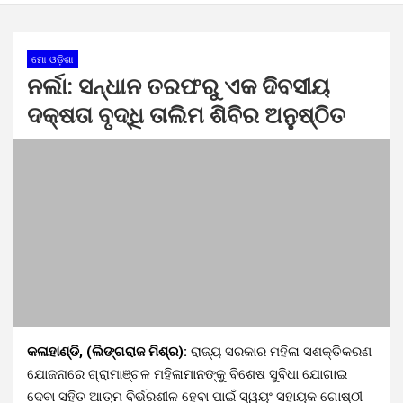
ମୋ ଓଡ଼ିଶା
ନର୍ଲା: ସନ୍ଧାନ ତରଫରୁ ଏକ ଦିବସୀୟ
ଦକ୍ଷତା ବୃଦ୍ଧି ତାଲିମ ଶିବିର ଅନୁଷ୍ଠିତ
କଳାହାଣ୍ଡି, (ଲିଙ୍ଗରାଜ ମିଶ୍ର):
ରାଜ୍ୟ ସରକାର ମହିଳା ସଶକ୍ତିକରଣ
ଯୋଜନାରେ ଗ୍ରାମାଞ୍ଚଳ ମହିଳାମାନଙ୍କୁ ବିଶେଷ ସୁବିଧା ଯୋଗାଇ
ଦେବା ସହିତ ଆତ୍ମ ବିର୍ଭରଶୀଳ ହେବା ପାଇଁ ସ୍ୱୟଂ ସହାୟକ ଗୋଷ୍ଠୀ