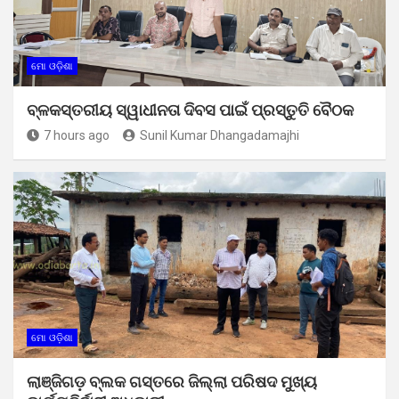
ମୋ ଓଡ଼ିଶା
ବ୍ଳକସ୍ତରୀୟ ସ୍ୱାଧୀନତା ଦିବସ ପାଇଁ ପ୍ରସ୍ତୁତି ବୈଠକ
7 hours ago
Sunil Kumar Dhangadamajhi
ମୋ ଓଡ଼ିଶା
ଲାଞ୍ଜିଗଡ଼ ବ୍ଲକ ଗସ୍ତରେ ଜିଲ୍ଲା ପରିଷଦ ମୁଖ୍ୟ