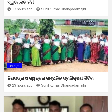
ସ୍ୱତନ୍ତ୍ର ଟିମ୍
17 hours ago
Sunil Kumar Dhangadamajhi
ମୋ ଓଡ଼ିଶା
ନିରାପତ୍ତା ଓ ସ୍ୱଚ୍ଛତା ସମ୍ପର୍କିତ ପ୍ରଶିକ୍ଷଣ ଶିବିର
23 hours ago
Sunil Kumar Dhangadamajhi