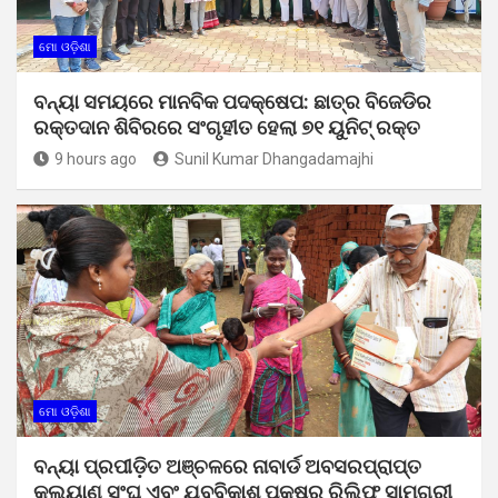
ମୋ ଓଡ଼ିଶା
ବନ୍ୟା ସମୟରେ ମାନବିକ ପଦକ୍ଷେପ: ଛାତ୍ର ବିଜେଡିର
ରକ୍ତଦାନ ଶିବିରରେ ସଂଗୃହୀତ ହେଲା ୭୧ ୟୁନିଟ୍ ରକ୍ତ
9 hours ago
Sunil Kumar Dhangadamajhi
ମୋ ଓଡ଼ିଶା
ବନ୍ୟା ପ୍ରପୀଡ଼ିତ ଅଞ୍ଚଳରେ ନାବାର୍ଡ ଅବସରପ୍ରାପ୍ତ
କଲ୍ୟାଣ ସଂଘ ଏବଂ ଯୁବବିକାଶ ପକ୍ଷରୁ ରିଲିଫ୍ ସାମଗ୍ରୀ