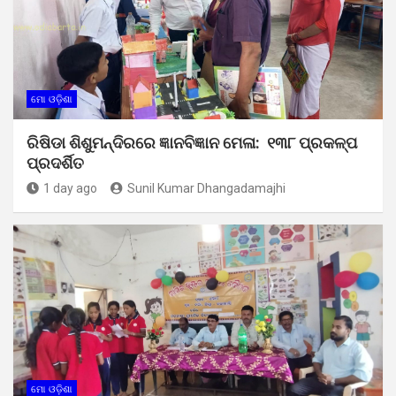
ମୋ ଓଡ଼ିଶା
ରିଷିଡା ଶିଶୁମନ୍ଦିରରେ ଜ୍ଞାନବିଜ୍ଞାନ ମେଳା: ୧୩୮ ପ୍ରକଳ୍ପ
ପ୍ରଦର୍ଶିତ
1 day ago
Sunil Kumar Dhangadamajhi
ମୋ ଓଡ଼ିଶା