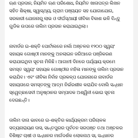
ଋଣ ପ୍ରଦାନ, ନିୟମିତ ଋଣ ପରିଶୋଧ, ନିୟମିତ ଖାତାପତ୍ର ଲିଖନ
ସହିତ ଶିକ୍ଷା, ସ୍ୱାସ୍ଥ୍ୟ, ଗ୍ରାମ ପଞ୍ଚାୟତ ସହ ଯୋଗାଯୋଗ,
ସରକାରୀ ଯୋଜନାରୁ ଲାଭ ଓ ଦୀର୍ଘସ୍ଥାୟୀ ଜୀବିକା ବିକାଶ ଭଳି ବିନ୍ଦୁ
ଗୁଡିକ ଉପରେ ତାଲିମ ପ୍ରଦାନ କରାଯାଇଥିଲା।
ନାବାର୍ଡର ଇ-ଶକ୍ତି ପୋର୍ଟାଲରେ ନର୍ଲା ଅଞ୍ଚଳର ୧୨୦୦ ସ୍ୱୟଂ
ସହାୟକ ଗୋଷ୍ଠୀ ମାନଙ୍କୁ ଅନଲାଇନ ଜରିଆରେ ପଞ୍ଜିକରଣ
କରାଯାଇଥିବା ସୂଚନା ମିଳିଛି। ଆଗାମୀ ଦିନରେ ପର୍ଯ୍ୟାୟ କ୍ରମେ
ସମସ୍ତ ସ୍ୱୟଂ ସହାୟକ ଗୋଷ୍ଠୀର ମହିଳା ମାନଙ୍କୁ ତାଲିମ ପ୍ରଦାନ
କରାଯିବ। ଏବଂ ଜୀବିକା ନିର୍ବାହ ପ୍ରକଳ୍ପ ଯୋଜନାରେ ନାବାର୍ଡର
ସହାୟତାରେ ସମସ୍ତଙ୍କୁ ଆତ୍ମ ନିର୍ଭରଶୀଳ କରାଯିବ ବୋଲି ସନ୍ଧାନ
ସ୍ୱେଚ୍ଛାସେବୀ ଅନୁଷ୍ଠାନର ସମ୍ପାଦକ ଅଶ୍ୱିନୀ ଭୋଇ ସୂଚନା
ଦେଇଛନ୍ତି।
ତାଲିମ ଦାତା ଭାବରେ ଇ-ଶକ୍ତିର କାର୍ଯ୍ୟକ୍ରମ ପରିଚାଳକ
ସତ୍ୟନାରାୟଣ ଦାସ, ସାନ୍ତପୁରର ପୂର୍ବତନ ସରପଞ୍ଚ ତଥା ଅଞ୍ଚଳର
ବିଶିଷ୍ଟ ଚାଷୀ ଓ ସନ୍ଧାନର ମାର୍ଗଦର୍ଶକ ଲୋକନାଥ ସା, ସନ୍ଧାନର