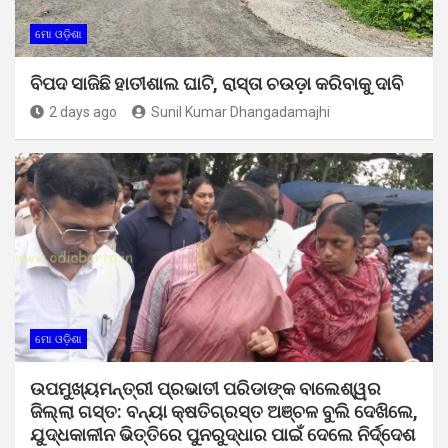
ମୋ ଓଡ଼ିଶା
ବିପଦ ସାଜିଛି ହାତୀଶାଲ ଘାଟି, ରାସ୍ତା ଚଉଡ଼ା କରିବାକୁ ଦାବି
2 days ago
Sunil Kumar Dhangadamajhi
ମୋ ଓଡ଼ିଶା
ଉପମୁଖ୍ୟମନ୍ତ୍ରୀ ପ୍ରଭାତୀ ପରିଡାଙ୍କ ବାଲେଶ୍ୱର
ଜିଲ୍ଲା ଗସ୍ତ: ବନ୍ୟା କ୍ଷତିଗ୍ରସ୍ତ ଅଞ୍ଚଳ ବୁଲି ଦେଖିଲେ,
ଯୁଦ୍ଧକାଳୀନ ଭିତ୍ତିରେ ପୁନରୁଦ୍ଧାର ପାଇଁ ଦେଲେ ନିର୍ଦ୍ଦେଶ