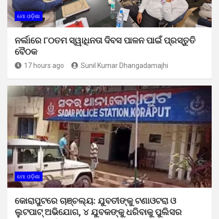
ମୋ ଓଡ଼ିଶା
ନର୍ଲାରେ ୮୦ତମ ସ୍ୱାଧିନତା ଦିବସ ପାଳନ ପାଇଁ ପ୍ରସ୍ତୁତି
ବୈଠକ
17 hours ago
Sunil Kumar Dhangadamajhi
ମୋ ଓଡ଼ିଶା
କୋରାପୁଟରେ ଚାଞ୍ଚଲ୍ୟ: ଯୁବତୀଙ୍କୁ ଟଣାଓଟରା ଓ
ଲୁଟପାଟ୍ ଅଭିଯୋଗ, ୪ ଯୁବକଙ୍କୁ ଧରିବାକୁ ପୁଲିସର