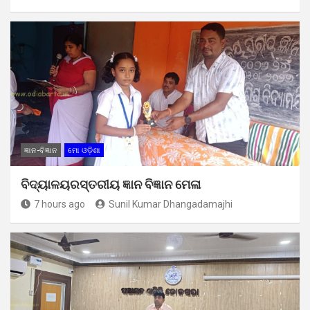
ଜ୍ଞାନ-ବିଜ୍ଞାନ
ମୋ ଓଡ଼ିଶା
ବିଦ୍ୟାଳୟରସ୍ତରୀୟ ଜ୍ଞାନ ବିଜ୍ଞାନ ମେଳା
7 hours ago
Sunil Kumar Dhangadamajhi