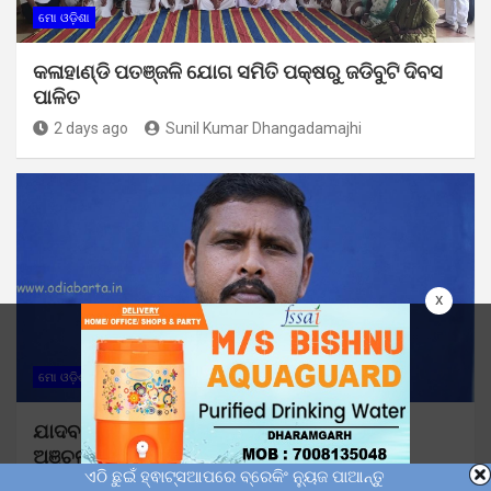
ମୋ ଓଡ଼ିଶା
କଳାହାଣ୍ଡି ପତଞ୍ଜଳି ଯୋଗ ସମିତି ପକ୍ଷରୁ ଜଡିବୁଟି ଦିବସ
ପାଳିତ
2 days ago
Sunil Kumar Dhangadamajhi
x
ମୋ ଓଡ଼ିଶା
ଯାଦବ ନେତୃତ୍ୱ ଲିଙ୍ଗରାଜ ପୋଢଙ୍କ ଦେହାନ୍ତ :
ଅଞ୍ଚଳରେ ଶୋକର ଛାୟା
ଏଠି ଛୁଇଁ ହ୍ଵାଟ୍ସଆପରେ ବ୍ରେକିଂ ନ୍ୟୁଜ ପାଆନ୍ତୁ
3 days ago
Sunil Kumar Dhangadamajhi