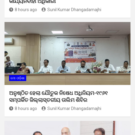
କାର୍ଯ୍ୟନିର୍ବାହୀ ଅଧିକାରୀ
8 hours ago
Sunil Kumar Dhangadamajhi
ମୋ ଓଡ଼ିଶା
ଅନୁଷ୍ଠିତ ହେଲା ଯୌତୁକ ନିଷେଧ ଅଧିନିୟମ-୧୯୬୧
ସମ୍ପର୍କିତ ଜିଲ୍ଲାସ୍ତରୀୟ ତାଲିମ ଶିବିର
8 hours ago
Sunil Kumar Dhangadamajhi