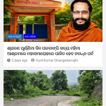
କଳା-ସଂସ୍କୃତି
ମୋ ଓଡ଼ିଶା
ଶ୍ରାବଣ ପୂର୍ଣ୍ଣିମା ଦିନ ପରବାଙ୍ଗି ସତ୍ୟ ମହିମା
ଆଶ୍ରମରେ ମହାସମାରୋହରେ ପାଳିତ ହେବ ନବାନ୍ନ ପର୍ବ
2 days ago
Sunil Kumar Dhangadamajhi