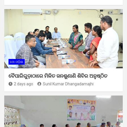
ମୋ ଓଡ଼ିଶା
ବୈପାରିଗୁଡ଼ାଠାରେ ମିଳିତ ଜନଶୁଣାଣି ଶିବିର ଅନୁଷ୍ଠିତ
2 days ago
Sunil Kumar Dhangadamajhi