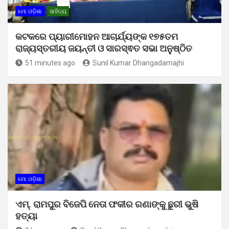
ମୋ ଓଡ଼ିଶା
ସାହିତ୍ୟ
କଟକରେ ପ୍ୟାରୀମୋହନ ଆଚାର୍ଯ୍ୟଙ୍କ ୧୭୫ତମ
ରାଜ୍ୟସ୍ତରୀୟ ଜୟନ୍ତୀ ଓ ସାରସ୍ଵତ ସଭା ଅନୁଷ୍ଠିତ
51 minutes ago
Sunil Kumar Dhangadamajhi
ମୋ ଓଡ଼ିଶା
ଏମ୍. ରାମପୁର ବିଜେପି ନେତା ଫକୀର ରଣାଙ୍କୁ ଛୁରୀ ଭୁଷି
ହତ୍ୟା