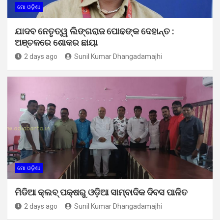
ମୋ ଓଡ଼ିଶା
ଯାଦବ ନେତୃତ୍ୱ ଲିଙ୍ଗରାଜ ପୋଢଙ୍କ ଦେହାନ୍ତ :
ଅଞ୍ଚଳରେ ଶୋକର ଛାୟା
2 days ago
Sunil Kumar Dhangadamajhi
ମୋ ଓଡ଼ିଶା
ମିଡିଆ କ୍ଲବ୍ ପକ୍ଷରୁ ଓଡ଼ିଆ ସାମ୍ବାଦିକ ଦିବସ ପାଳିତ
2 days ago
Sunil Kumar Dhangadamajhi