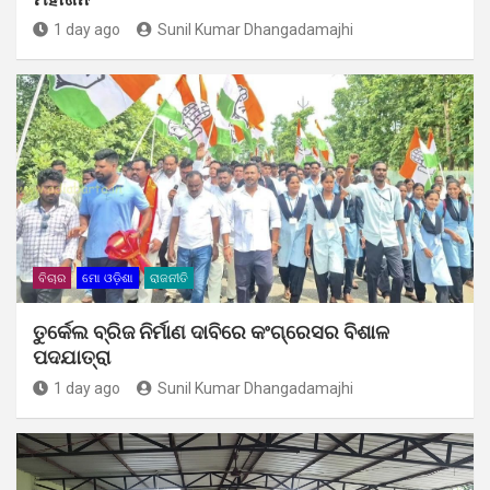
1 day ago
Sunil Kumar Dhangadamajhi
ବିଚାର
ମୋ ଓଡ଼ିଶା
ରାଜନୀତି
ତୁର୍କେଲ ବ୍ରିଜ ନିର୍ମାଣ ଦାବିରେ କଂଗ୍ରେସର ବିଶାଳ
ପଦଯାତ୍ରା
1 day ago
Sunil Kumar Dhangadamajhi