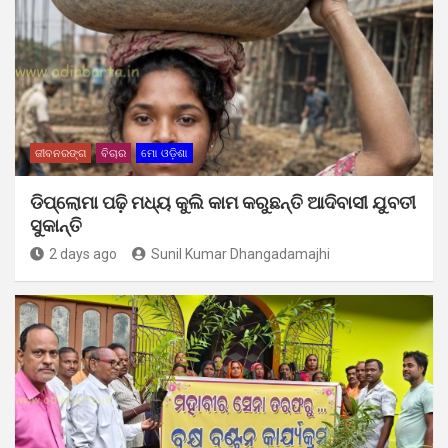
ଜୀବନରଙ୍ଗ
ବିଚାର
ମୋ ଓଡ଼ିଶା
ଡିପ୍ଲୋମା ପଢ଼ି ମଧ୍ୟ କୁଲି କାମ କରୁଛନ୍ତି ଆଦିବାସୀ ଯୁବତୀ
ସୁକାନ୍ତି
2 days ago
Sunil Kumar Dhangadamajhi