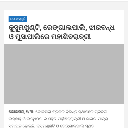
କଳା-ସଂସ୍କୃତି
କୁସୁମଖୁଣ୍ଟି, ରେଙ୍ଗାଲପାଲି, ଝାରବନ୍ଧ
ଓ ମୁସାପାଲିରେ ମହାଶିବରାତ୍ରୀ
କୋକସରା,୫/୩:
କୋକସରା ବ୍ଳକର ବିଭିନ୍ନ ସ୍ଥାନରେ ପ୍ରବଲ
ଉସ୍ଛାହ ଓ ଉଦ୍ଧିପନା ର ସହିତ ମହୀଶିବରାତ୍ରୀ ଓ ଜାଗର ଯାତ୍ରା
ସମାପନ ହୋଇଛି, କୁସୁମଖୁଣ୍ଟି ଓ ରେଙ୍ଗାଳପାଲି ସ୍ଥିତ