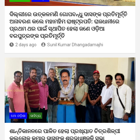
ଦିଲ୍ଲୀରେ ଉତ୍କଳମଣି ଗୋପବନ୍ଧୁ ଦାସଙ୍କ ପ୍ରତିମୂର୍ତ୍ତି
ଅନାବରଣ କଲେ ମହାମହିମ ରାଷ୍ଟ୍ରପତି: ରାଜଧାନୀରେ
ପ୍ରଥମ ଥର ପାଇଁ ସ୍ଥାପିତ ହେଲା ଜଣେ ଓଡ଼ିଆ
ବରପୁତ୍ରଙ୍କ ପ୍ରତିମୂର୍ତ୍ତି
2 days ago
Sunil Kumar Dhangadamajhi
ମୋ ଓଡ଼ିଶା
ସାହିତ୍ୟ
ଶାନ୍ତିକାନନରେ ପାଳିତ ହେଲା ପ୍ରଖ୍ୟାତ ଚିତ୍ରଶିଳ୍ପୀ
କଲ୍ଲୋଳ କୁମାର ଦାସଙ୍କ ଶ୍ରଦ୍ଧାଞ୍ଜଳି ସଭା