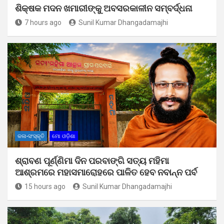
ଶିକ୍ଷକ ମଦନ ଖମାରୀଙ୍କୁ ଅବସରକାଳୀନ ସମ୍ବର୍ଦ୍ଧନା
7 hours ago
Sunil Kumar Dhangadamajhi
କଳା-ସଂସ୍କୃତି
ମୋ ଓଡ଼ିଶା
ଶ୍ରାବଣ ପୂର୍ଣ୍ଣିମା ଦିନ ପରବାଙ୍ଗି ସତ୍ୟ ମହିମା
ଆଶ୍ରମରେ ମହାସମାରୋହରେ ପାଳିତ ହେବ ନବାନ୍ନ ପର୍ବ
15 hours ago
Sunil Kumar Dhangadamajhi