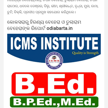
ରାଠୋଡ, ଧବଲେ ଡେଞ୍ଜର, ଦିଲୁ, ଭୀମ, ଶ୍ରୀକାନ୍ତ, ବୃନ୍ଦା, ମୁନା, ଉମା,
ଚୁଟି, ବିକ୍କି, ପ୍ରଦୀପ ପ୍ରମୁଖ ସହଯୋଗ କରିଥିଲେ।
କୋକସରାରୁ ହିରଣ୍ୟ ବେହେରା ଓ ତୁଲାରାମ
ବେହେରାଙ୍କ ରିପୋର୍ଟ odiabarta.in