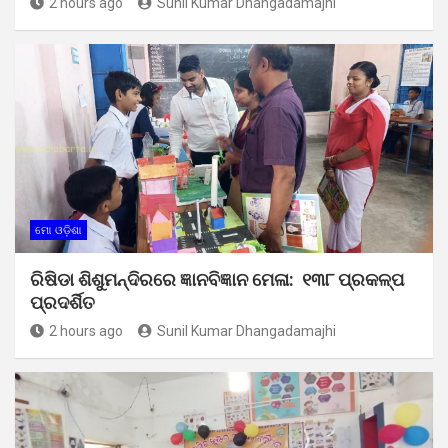
2 hours ago
Sunil Kumar Dhangadamajhi
ମୋ ଓଡ଼ିଶା
ରିଷିଡା ଶିଶୁମନ୍ଦିରରେ ଜ୍ଞାନବିଜ୍ଞାନ ମେଳା: ୧୩୮ ପ୍ରକଳ୍ପ
ପ୍ରଦର୍ଶିତ
2 hours ago
Sunil Kumar Dhangadamajhi