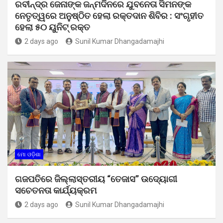
ରବୀନ୍ଦ୍ର ଜେନାଙ୍କ ଜନ୍ମଦିନରେ ଯୁବନେତା ସିମନଙ୍କ
ନେତୃତ୍ୱରେ ଅନୁଷ୍ଠିତ ହେଲା ରକ୍ତଦାନ ଶିବିର : ସଂଗୃହୀତ
ହେଲା ୫୦ ୟୁନିଟ୍ ରକ୍ତ
2 days ago
Sunil Kumar Dhangadamajhi
ମୋ ଓଡ଼ିଶା
ଗଜପତିରେ ଜିଲ୍ଲାସ୍ତରୀୟ “ତେଜାସ” ଉଦ୍ୟୋଗୀ
ସଚେତନତା କାର୍ଯ୍ୟକ୍ରମ
2 days ago
Sunil Kumar Dhangadamajhi