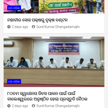
ମୋ ଓଡ଼ିଶା
ମହାବୀର ସେନା ପକ୍ଷରୁ ବୃକ୍ଷ ବଣ୍ଟନ
2 days ago
Sunil Kumar Dhangadamajhi
ମୋ ଓଡ଼ିଶା
୮୦ତମ ସ୍ୱାଧୀନତା ଦିବସ ପାଳନ ପାଇଁ ପାଇଁ
ବାଲେଶ୍ୱରରେ ଅନୁଷ୍ଠିତ ହେଲା ପ୍ରସ୍ତୁତି ବୈଠକ
2 days ago
Sunil Kumar Dhangadamajhi