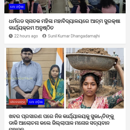
ମୋ ଓଡ଼ିଶା
ଧର୍ମଗଡ ସ୍ନାତକ ମହିଳା ମହାବିଦ୍ୟାଳୟରେ ଆତ୍ମ ସୁରକ୍ଷା
କାର୍ଯ୍ୟକ୍ରମ ଅନୁଷ୍ଠିତ
22 hours ago
Sunil Kumar Dhangadamajhi
ଜୀବନରଙ୍ଗ
ମୋ ଓଡ଼ିଶା
ଖବର ପ୍ରସାରଣ ପରେ ନିଜ କାର୍ଯ୍ୟାଳୟକୁ ସୁକାନ୍ତିଙ୍କୁ
ଡାକି ଆଲୋଚନା କଲେ ଜିଲ୍ଲାପାଳ ମନୋଜ ସତ୍ୟବାନ
ମହାଜନ