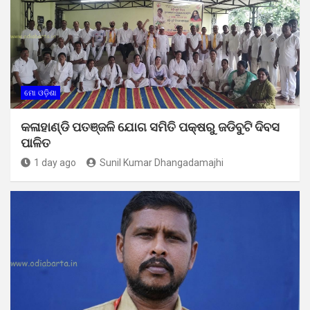
ମୋ ଓଡ଼ିଶା
କଳାହାଣ୍ଡି ପତଞ୍ଜଳି ଯୋଗ ସମିତି ପକ୍ଷରୁ ଜଡିବୁଟି ଦିବସ
ପାଳିତ
1 day ago
Sunil Kumar Dhangadamajhi