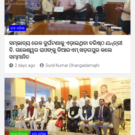
ମୋ ଓଡ଼ିଶା
ସମ୍ଭାବ୍ୟ ରେଳ ଦୁର୍ଘଟଣାକୁ ଏଡ଼ାଇଥିବା ବରିଷ୍ଠ ଯନ୍ତ୍ରୀ
ବି. ତାଜେଶ୍ୱର ରାଓଙ୍କୁ ଡିଆରଏମ୍ ଖଡ଼ଗପୁର କଲେ
ସମ୍ମାନିତ
2 days ago
Sunil Kumar Dhangadamajhi
ଦେଶ-ବିଦେଶ
ମୋ ଓଡ଼ିଶା