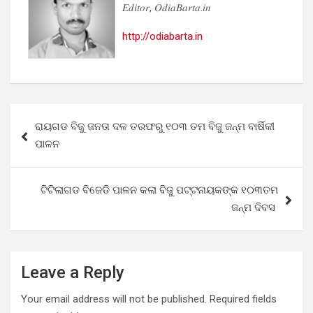
𝐸𝑑𝑖𝑡𝑜𝑟, 𝑂𝑑𝑖𝑎𝐵𝑎𝑟𝑡𝑎.𝑖𝑛
http://odiabarta.in
Post
ରାୟଗଡ ବିଜୁ ଜନତା ଦଳ ତରଫରୁ ୧୦୩ ତମ ବିଜୁ ଜନ୍ମ ବାର୍ଷିକୀ
navigation
ପାଳନ
ଟିଟିଲାଗଡ ବିଜେଡି ପାଳନ କଲା ବିଜୁ ପଟ୍ଟନାୟକଙ୍କ ୧୦୩ତମ
ଜନ୍ମ ଦିବସ
Leave a Reply
Your email address will not be published.
Required fields