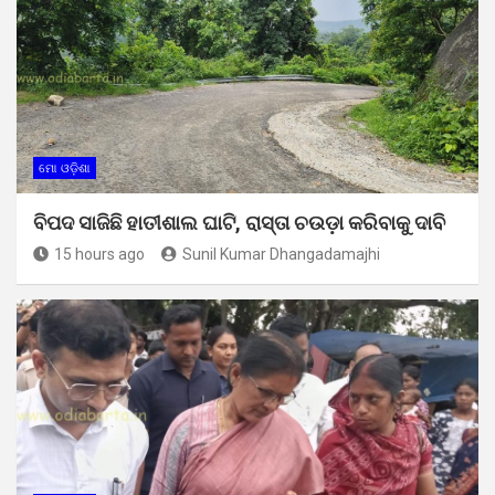
ମୋ ଓଡ଼ିଶା
ବିପଦ ସାଜିଛି ହାତୀଶାଲ ଘାଟି, ରାସ୍ତା ଚଉଡ଼ା କରିବାକୁ ଦାବି
15 hours ago
Sunil Kumar Dhangadamajhi