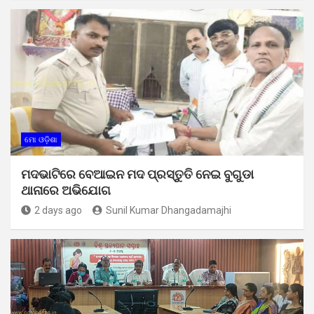
ମୋ ଓଡ଼ିଶା
ମଦଭାଟିରେ ବେଆଇନ ମଦ ପ୍ରସ୍ତୁତି ନେଇ ବୁଗୁଡା
ଥାନାରେ ଅଭିଯୋଗ
2 days ago
Sunil Kumar Dhangadamajhi