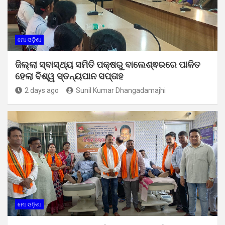
ମୋ ଓଡ଼ିଶା
ଜିଲ୍ଲା ସ୍ବାସ୍ଥ୍ୟ ସମିତି ପକ୍ଷରୁ ବାଲେଶ୍ଵରରେ ପାଳିତ
ହେଲା ବିଶ୍ୱ ସ୍ତନ୍ୟପାନ ସପ୍ତାହ
2 days ago
Sunil Kumar Dhangadamajhi
ମୋ ଓଡ଼ିଶା