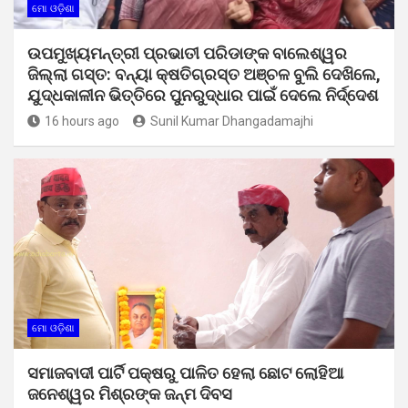
ମୋ ଓଡ଼ିଶା
ଉପମୁଖ୍ୟମନ୍ତ୍ରୀ ପ୍ରଭାତୀ ପରିଡାଙ୍କ ବାଲେଶ୍ୱର
ଜିଲ୍ଲା ଗସ୍ତ: ବନ୍ୟା କ୍ଷତିଗ୍ରସ୍ତ ଅଞ୍ଚଳ ବୁଲି ଦେଖିଲେ,
ଯୁଦ୍ଧକାଳୀନ ଭିତ୍ତିରେ ପୁନରୁଦ୍ଧାର ପାଇଁ ଦେଲେ ନିର୍ଦ୍ଦେଶ
16 hours ago
Sunil Kumar Dhangadamajhi
ମୋ ଓଡ଼ିଶା
ସମାଜବାଦୀ ପାର୍ଟି ପକ୍ଷରୁ ପାଳିତ ହେଲା ଛୋଟ ଲୋହିଆ
ଜନେଶ୍ୱର ମିଶ୍ରଙ୍କ ଜନ୍ମ ଦିବସ