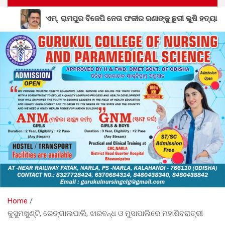
େତା ଫକୀର ରଣାଙ୍କୁ ଛୁରୀ ଭୁଷି ହତ୍ୟା
ରିଷିଡା ଶିଶୁମନ୍ଦିରରେ ଜ୍
Home
କୁସୁମଖୁଣ୍ଟି, ରେଙ୍ଗାଲପାଲି, ଝାରବନ୍ଧ ଓ ମୁସାପାଲିରେ ମହାଶିବରାତ୍ରୀ