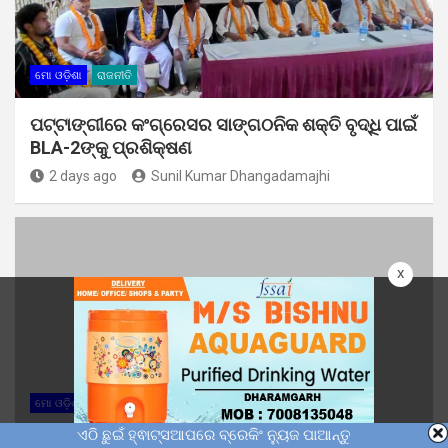
ମୋ ଓଡ଼ିଶା
ରାଜନୀତି
ପଟ୍ଟାଙ୍ଗୀରେ କଂଗ୍ରେସର ସାଙ୍ଗଠନିକ ଶକ୍ତି ବୃଦ୍ଧି ପାଇଁ
BLA-2ଙ୍କୁ ପ୍ରଶିକ୍ଷଣ
2 days ago
Sunil Kumar Dhangadamajhi
x
ମୋ ଓଡ଼ିଶା
ଏଠି ଛୁଇଁ ହ୍ଵାଟ୍ସଆପରେ ବ୍ରେକିଂ ନ୍ୟୁଜ ପାଆନ୍ତୁ