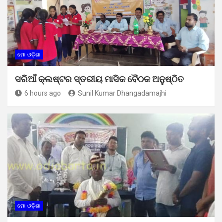
ମୋ ଓଡ଼ିଶା
ସରିଆଁ କ୍ଲଷ୍ଟର ସ୍ତରୀୟ ମାସିକ ବୈଠକ ଅନୁଷ୍ଠିତ
6 hours ago
Sunil Kumar Dhangadamajhi
ମୋ ଓଡ଼ିଶା