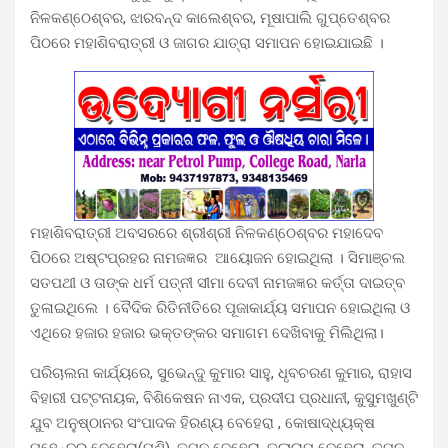
ନିଳକଣ୍ଠେଶ୍ବର, ଝାରବନ୍ଦ କାଲେଶ୍ବର, ମୂଷାପାଲି ଗୁପ୍ତେଶ୍ବର
ପିଠରେ ମହାଶିବରାତ୍ରୀ ଓ ଜାଗର ଯାତ୍ରା ସମାପନ ହୋଇଯାଇଛି ।
ମହାଶିବରାତ୍ରୀ ଅବସରରେ ଶ୍ରୀଶ୍ରୀ ନିଳକଣ୍ଠେଶ୍ବର ମହାଦେବ
ପିଠରେ ଅଷ୍ଟପ୍ରହର ନାମଜଜ୍ଞର ଆୟୋଜନ ହୋଇଥିଲା । ସିମାଞ୍ଚଲ
ସତପଥୀ ଓ ତାଙ୍କ ଧର୍ମ ପତ୍ନୀ ସୀମା ଦେବୀ ନାମଜଜ୍ଞର କର୍ତ୍ତା ଦାଇତ୍ବ
ତୁଳାଇଥିଲେ । ବୈଦିକ ରିତିନୀତିରେ ପୂଜାକାର୍ଯ୍ୟ ସମାପନ ହୋଇଥିଲା ଓ
ଏଥିରେ ହଜାର ହଜାର ଭକ୍ତଙ୍କର ସମାଗମ ଦେଖିବାକୁ ମିଲିଥିଲା।
ପରିଚାଲନା କାର୍ଯ୍ୟରେ, ସୁଭେନ୍ଦୁ କୁମାର ସାହୁ, ଧୃବଚରଣ କୁମାର, ରାହାସ
ବିହାରୀ ପଟ୍ଟନାୟକ, ବିଶିକେଷନ ନାଏକ, ପ୍ରଦୀପ ପ୍ରଧାନୀ, କୁସୁମଖୁଣ୍ଟି
ଯୁବ ଅନୁଷ୍ଠାନର ସଂପାଦକ ହିରଣ୍ୟ ବେହେରା , କୋଷାଦ୍ଧ୍ୟକ୍ଷ
ମହେନ୍ଦ୍ର ବେହେରା(ମଣି), ତପନ ବେହେରା, ତୁଲାରାମ ବେହେରା, ତପନ