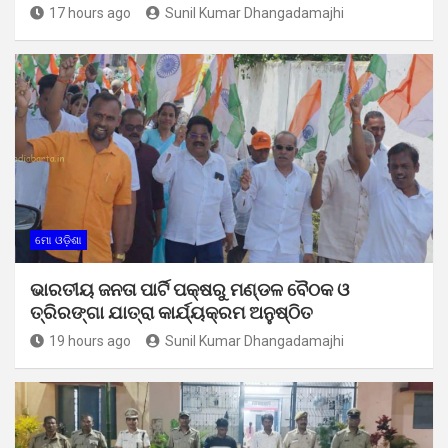
17 hours ago
Sunil Kumar Dhangadamajhi
ମୋ ଓଡ଼ିଶା
ଭାରତୀୟ ଜନତା ପାର୍ଟି ପକ୍ଷରୁ ମଣ୍ଡଳ ବୈଠକ ଓ
ତ୍ରିରଙ୍ଗା ଯାତ୍ରା କାର୍ଯ୍ୟକ୍ରମ ଅନୁଷ୍ଠିତ
19 hours ago
Sunil Kumar Dhangadamajhi