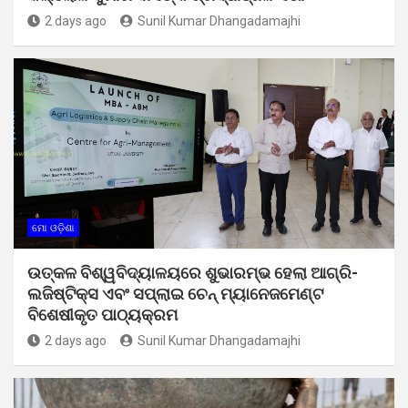
2 days ago
Sunil Kumar Dhangadamajhi
ମୋ ଓଡ଼ିଶା
ଉତ୍କଳ ବିଶ୍ୱବିଦ୍ୟାଳୟରେ ଶୁଭାରମ୍ଭ ହେଲା ଆଗ୍ରି-
ଲଜିଷ୍ଟିକ୍ସ ଏବଂ ସପ୍ଲାଇ ଚେନ୍ ମ୍ୟାନେଜମେଣ୍ଟ
ବିଶେଷୀକୃତ ପାଠ୍ୟକ୍ରମ
2 days ago
Sunil Kumar Dhangadamajhi