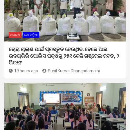
ଅପରାଧ
ମୋ ଓଡ଼ିଶା
ଚୋରା ଚାଲାଣ ପାଇଁ ପ୍ରସ୍ତୁତ ହେଉଥିବା ବେଳେ ଆର
ଉଦୟଗିରି ପୋଲିସ ପକ୍ଷରୁ ୨୫୧ କେଜି ଗଞ୍ଜେଇ ଜବତ, ୨
ଗିରଫ
19 hours ago
Sunil Kumar Dhangadamajhi