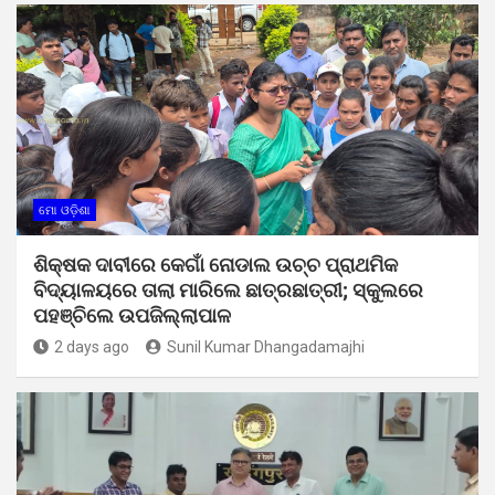
ମୋ ଓଡ଼ିଶା
ଶିକ୍ଷକ ଦାବୀରେ କେଗାଁ ନୋଡାଲ ଉଚ୍ଚ ପ୍ରାଥମିକ
ବିଦ୍ୟାଳୟରେ ତାଲା ମାରିଲେ ଛାତ୍ରଛାତ୍ରୀ; ସ୍କୁଲରେ
ପହଞ୍ଚିଲେ ଉପଜିଲ୍ଲାପାଳ
2 days ago
Sunil Kumar Dhangadamajhi