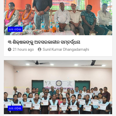
ମୋ ଓଡ଼ିଶା
୩ ଶିକ୍ଷକଙ୍କୁ ଅବସରକାଳୀନ ସମ୍ବର୍ଦ୍ଧନା
21 hours ago
Sunil Kumar Dhangadamajhi
ମୋ ଓଡ଼ିଶା