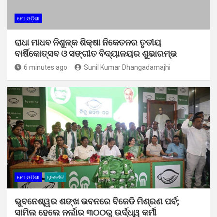
ମୋ ଓଡ଼ିଶା
ରାଧା ମାଧବ ନିଶୁଳ୍କ ଶିକ୍ଷା ନିକେତନର ତୃତୀୟ
ବାର୍ଷିକୋତ୍ସବ ଓ ସଙ୍ଗୀତ ବିଦ୍ୟାଳୟର ଶୁଭାରମ୍ଭ
6 minutes ago
Sunil Kumar Dhangadamajhi
ମୋ ଓଡ଼ିଶା
ରାଜନୀତି
ଭୁବନେଶ୍ୱର ଶଙ୍ଖ ଭବନରେ ବିଜେଡି ମିଶ୍ରଣ ପର୍ବ;
ସାମିଲ ହେଲେ ନର୍ଲାର ୩୦୦ରୁ ଉର୍ଦ୍ଧ୍ୱ କର୍ମୀ