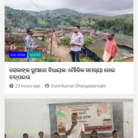
ମୋ ଓଡ଼ିଶା
ରାଜନୀତି
ଲୋକଙ୍କ ଦୁଆରେ ବିଧାୟକ: ମୌଳିକ ସମସ୍ୟା ନେଇ
ତତ୍ପରତା
23 hours ago
Sunil Kumar Dhangadamajhi