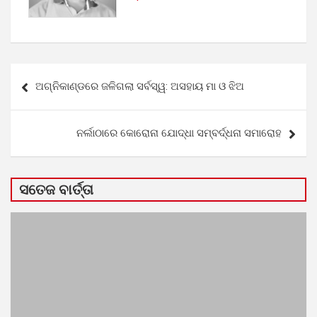
Post
ଅଗ୍ନିକାଣ୍ଡରେ ଜଳିଗଲା ସର୍ବସ୍ୱ: ଅସହାୟ ମା ଓ ଝିଅ
navigation
ନର୍ଲାଠାରେ କୋରୋନା ଯୋଦ୍ଧା ସମ୍ବର୍ଦ୍ଧନା ସମାରୋହ
ସତେଜ ବାର୍ତ୍ତା