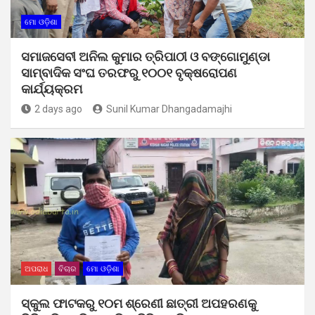
ମୋ ଓଡ଼ିଶା
ସମାଜସେବୀ ଅନିଲ କୁମାର ତ୍ରିପାଠୀ ଓ ବଙ୍ଗୋମୁଣ୍ଡା
ସାମ୍ବାଦିକ ସଂଘ ତରଫରୁ ୧୦୦୧ ବୃକ୍ଷରୋପଣ
କାର୍ଯ୍ୟକ୍ରମ
2 days ago
Sunil Kumar Dhangadamajhi
ଅପରାଧ
ବିଚାର
ମୋ ଓଡ଼ିଶା
ସ୍କୁଲ ଫାଟକରୁ ୧୦ମ ଶ୍ରେଣୀ ଛାତ୍ରୀ ଅପହରଣକୁ