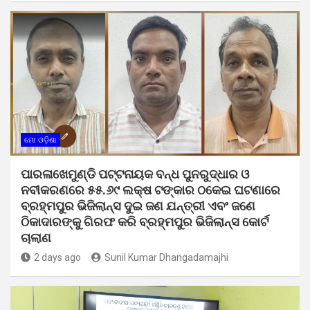
ମୋ ଓଡ଼ିଶା
ପାରଳାଖେମୁଣ୍ଡି ପଟ୍ଟନାୟକ ବନ୍ଧ ପୁନରୁଦ୍ଧାର ଓ
ନବୀକରଣରେ ୫୫.୬୯ ଲକ୍ଷ ଟଙ୍କାର ଠକେଇ ଘଟଣାରେ
ବ୍ରହ୍ମପୁର ଭିଜିଲାନ୍ସ ଦୁଇ ଜଣ ଯନ୍ତ୍ରୀ ଏବଂ ଜଣେ
ଠିକାଦାରଙ୍କୁ ଗିରଫ କରି ବ୍ରହ୍ମପୁର ଭିଜିଲାନ୍ସ କୋର୍ଟ
ଚାଲାଣ
2 days ago
Sunil Kumar Dhangadamajhi