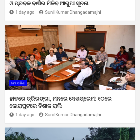
ଓ ପ୍ରବଳ ବର୍ଷାର ମିଳିବ ଆଗୁଆ ସୂଚନା
1 day ago
Sunil Kumar Dhangadamajhi
ମୋ ଓଡ଼ିଶା
ହାତରେ ତ୍ରିରଙ୍ଗା, ମନରେ ଦେଶପ୍ରେମ: ୧୦ରେ
କୋରାପୁଟରେ ବିଶାଳ ରାଲି
1 day ago
Sunil Kumar Dhangadamajhi