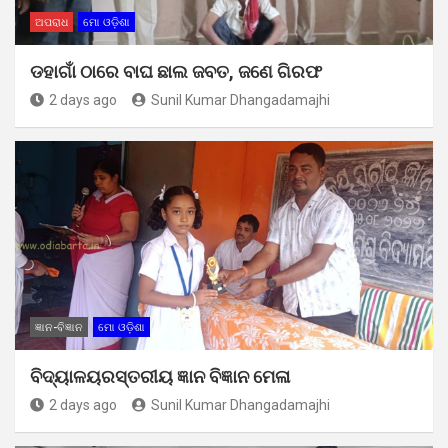
ଅପରାଧ
ମୋ ଓଡ଼ିଶା
ଡହାଗାଁ ଠାରେ ବାଘ ଛାଲ ଜବତ, ଜଣେ ଗିରଫ
2 days ago
Sunil Kumar Dhangadamajhi
ଜ୍ଞାନ-ବିଜ୍ଞାନ
ମୋ ଓଡ଼ିଶା
ବିଦ୍ୟାଳୟରସ୍ତରୀୟ ଜ୍ଞାନ ବିଜ୍ଞାନ ମେଳା
2 days ago
Sunil Kumar Dhangadamajhi