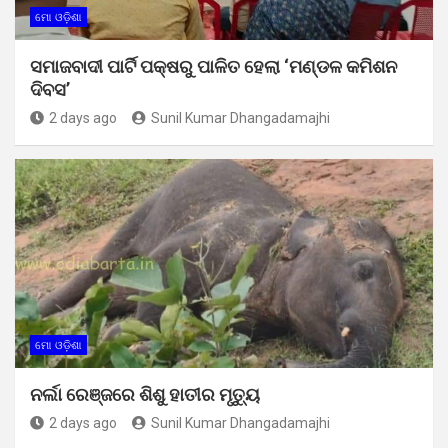
ମୋ ଓଡ଼ିଶା
ସମାଜବାଦୀ ପାର୍ଟି ପକ୍ଷରୁ ପାଳିତ ହେଲା ‘ମଣ୍ଡଳ କମିଶନ
ଦିବସ’
2 days ago
Sunil Kumar Dhangadamajhi
ମୋ ଓଡ଼ିଶା
ନର୍ଲା ରେଞ୍ଜରେ ଶିଶୁ ହାତୀର ମୃତ୍ୟୁ
2 days ago
Sunil Kumar Dhangadamajhi