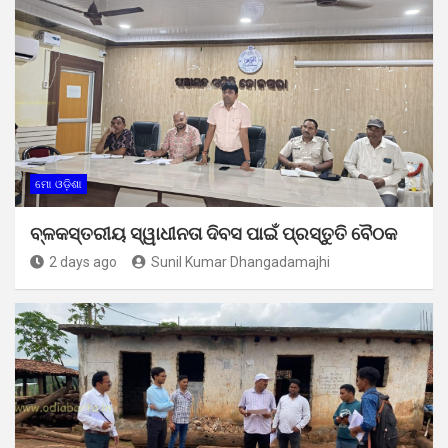
ମୋ ଓଡ଼ିଶା
ବ୍ଳକସ୍ତରୀୟ ସ୍ୱାଧୀନତା ଦିବସ ପାଇଁ ପ୍ରସ୍ତୁତି ବୈଠକ
2 days ago
Sunil Kumar Dhangadamajhi