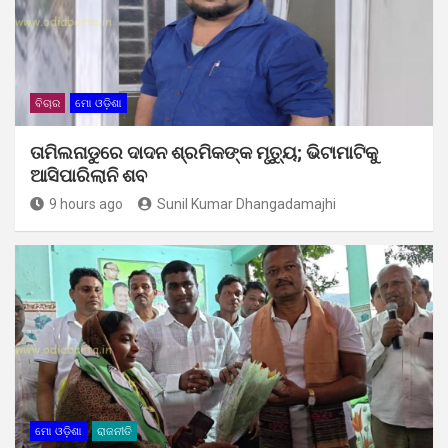
ବିଚାର
ମୋ ଓଡ଼ିଶା
ତାମିଲନାଡୁରେ ଦାଦନ ଶ୍ରମିକଙ୍କ ମୃତ୍ୟୁ; ଭିଟାମାଟିକୁ
ଆସିପାରିଲାନି ଶବ
9 hours ago
Sunil Kumar Dhangadamajhi
ମୋ ଓଡ଼ିଶା
ରାଜନୀତି