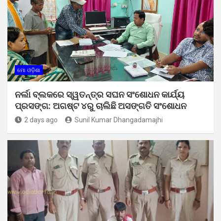
ମୋ ଓଡ଼ିଶା
ନର୍ଲା ବ୍ଲକରେ ସ୍ୱତନ୍ତ୍ର ସଘନ ସଂଶୋଧନ କାର୍ଯ୍ୟ
ପ୍ରସଙ୍ଗ: ଅଗଷ୍ଟ ୪ରୁ ଚାଲିଛି ଅସଙ୍ଗତି ସଂଶୋଧନ
2 days ago
Sunil Kumar Dhangadamajhi