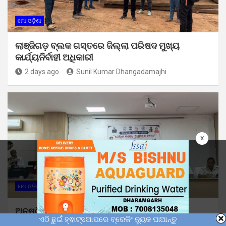
ମୋ ଓଡ଼ିଶା
ଲାଞ୍ଜିଗଡ଼ ବ୍ଲକ ଗସ୍ତରେ ଜିଲ୍ଲା ପରିଷଦ ମୁଖ୍ୟ
କାର୍ଯ୍ୟନିର୍ବାହୀ ଅଧିକାରୀ
2 days ago
Sunil Kumar Dhangadamajhi
x
ମୋ ଓଡ଼ିଶା
ଅନୁଷ୍ଠିତ ହେଲା ଯୌତୁକ ନିଷେଧ ଅଧିନିୟମ-୧୯୬୧
ଏଠି ଛୁଇଁ ହ୍ଵାଟ୍ସଆପରେ ବ୍ରେକିଂ ନ୍ୟୁଜ ପାଆନ୍ତୁ
ସମ୍ପର୍କିତ ଜିଲ୍ଲାସ୍ତରୀୟ ତାଲିମ ଶିବିର