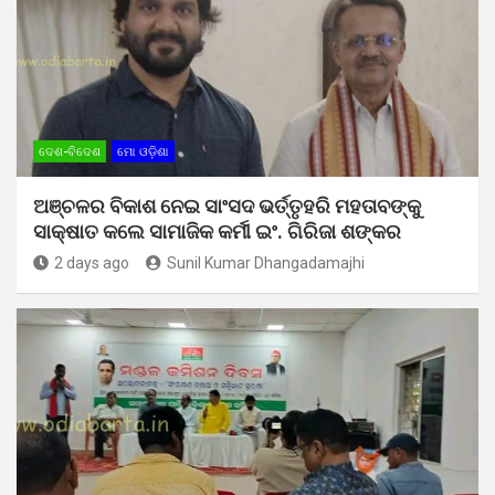
ଦେଶ-ବିଦେଶ
ମୋ ଓଡ଼ିଶା
ଅଞ୍ଚଳର ବିକାଶ ନେଇ ସାଂସଦ ଭର୍ତ୍ତୃହରି ମହତାବଙ୍କୁ
ସାକ୍ଷାତ କଲେ ସାମାଜିକ କର୍ମୀ ଇଂ. ଗିରିଜା ଶଙ୍କର
2 days ago
Sunil Kumar Dhangadamajhi