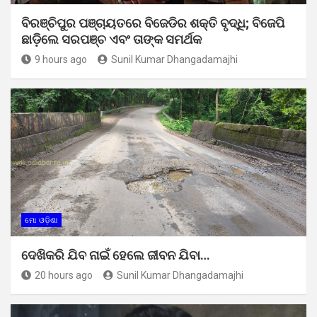
ବିରଞ୍ଚିପୁର ପଞ୍ଚାୟତରେ ବିଜେଡିର ଶକ୍ତି ବୃଦ୍ଧି; ବିଜେପି
ଛାଡ଼ିଲେ ସରପଞ୍ଚ ଏବଂ ତାଙ୍କ ସମର୍ଥକ
9 hours ago
Sunil Kumar Dhangadamajhi
ମୋ ଓଡ଼ିଶା
ଦେଖିକରି ଯିବ ନାଇଁ ହେଲେ ଜୀବନ ଯିବା…
20 hours ago
Sunil Kumar Dhangadamajhi