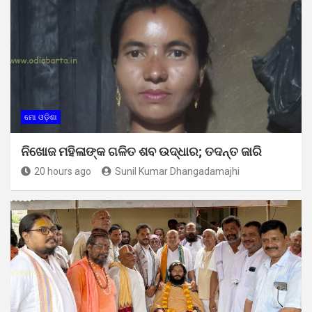
ମୋ ଓଡ଼ିଶା
ନିଖୋଜ ମହିଳାଙ୍କ ଗଳିତ ଶବ ଉଦ୍ଧାର; ତଦନ୍ତ ଜାରି
20 hours ago
Sunil Kumar Dhangadamajhi