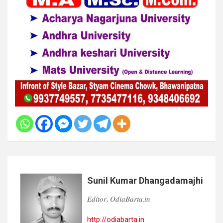
Sunil Kumar Dhangadamajhi
𝐸𝑑𝑖𝑡𝑜𝑟, 𝑂𝑑𝑖𝑎𝐵𝑎𝑟𝑡𝑎.𝑖𝑛
http://odiabarta.in