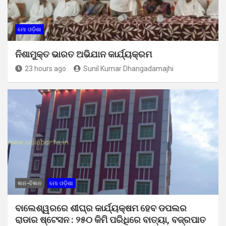
ମୋ ଓଡ଼ିଶା
ନିଶାମୁକ୍ତ ଭାରତ ଅଭିଯାନ କାର୍ଯ୍ୟକ୍ରମ
23 hours ago
Sunil Kumar Dhangadamajhi
ଜ୍ଞାନ-ବିଜ୍ଞାନ
ମୋ ଓଡ଼ିଶା
ବାଲେଶ୍ୱରରେ ଶୀଘ୍ର କାର୍ଯ୍ୟକ୍ଷମ ହେବ ଡପଲର
ରାଡାର ଷ୍ଟେସନ : ୨୫୦ କିମି ପରିଧିରେ ବାତ୍ୟା, ବଜ୍ରପାତ