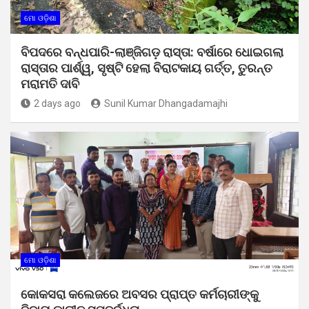
ମୋ ଓଡ଼ିଶା
ବିପଦରେ ବନ୍ଧପାରି-ଲାଞ୍ଜିଗଡ଼ ରାସ୍ତା: ବର୍ଷାରେ ଧୋଇଗଲା
ରାସ୍ତାର ପାର୍ଶ୍ୱ, ସୃଷ୍ଟି ହେଲା ବିରାଟକାୟ ଗର୍ତ୍ତ, ତୁରନ୍ତ
ମରାମତି ଦାବି
2 days ago
Sunil Kumar Dhangadamajhi
ମୋ ଓଡ଼ିଶା
କୋକସରା କଲେଜରେ ଅବସର ପ୍ରାପ୍ତ କର୍ମଚାରୀଙ୍କୁ