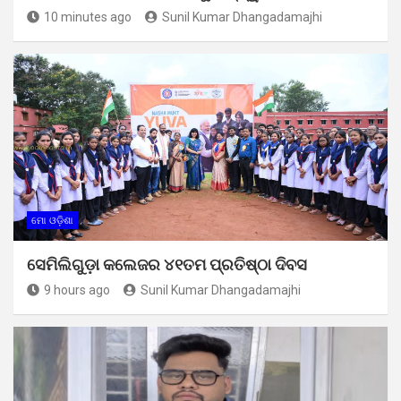
10 minutes ago
Sunil Kumar Dhangadamajhi
ମୋ ଓଡ଼ିଶା
ସେମିଲିଗୁଡ଼ା କଲେଜର ୪୧ତମ ପ୍ରତିଷ୍ଠା ଦିବସ
9 hours ago
Sunil Kumar Dhangadamajhi