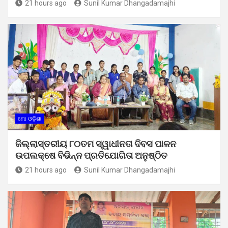
21 hours ago
Sunil Kumar Dhangadamajhi
ମୋ ଓଡ଼ିଶା
ଜିଲ୍ଲାସ୍ତରୀୟ ୮୦ତମ ସ୍ୱାଧୀନତା ଦିବସ ପାଳନ
ଉପଲକ୍ଷେ ବିଭିନ୍ନ ପ୍ରତିଯୋଗିତା ଅନୁଷ୍ଠିତ
21 hours ago
Sunil Kumar Dhangadamajhi