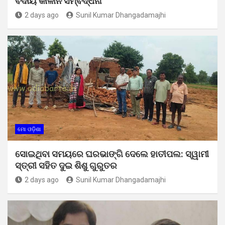
ବିଦାୟ କାଳୀନ ସମ୍ବର୍ଦ୍ଧନା
2 days ago
Sunil Kumar Dhangadamajhi
ମୋ ଓଡ଼ିଶା
ସୋଇଥିବା ସମୟରେ ଘରଭାଙ୍ଗି ଦେଲେ ହାତୀପଲ: ସ୍ୱାମୀ
ସ୍ତ୍ରୀ ସହିତ ଦୁଇ ଶିଶୁ ଗୁରୁତର
2 days ago
Sunil Kumar Dhangadamajhi