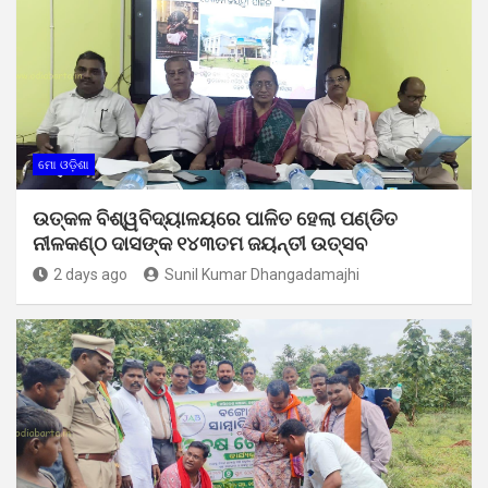
ମୋ ଓଡ଼ିଶା
ଉତ୍କଳ ବିଶ୍ୱବିଦ୍ୟାଳୟରେ ପାଳିତ ହେଲା ପଣ୍ଡିତ
ନୀଳକଣ୍ଠ ଦାସଙ୍କ ୧୪୩ତମ ଜୟନ୍ତୀ ଉତ୍ସବ
2 days ago
Sunil Kumar Dhangadamajhi