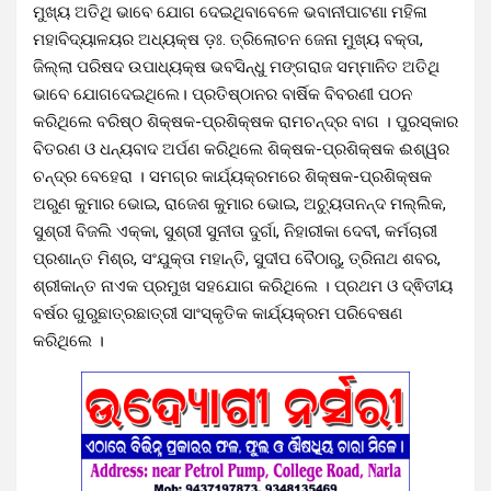
ମୁଖ୍ୟ ଅତିଥି ଭାବେ ଯୋଗ ଦେଇଥିବାବେଳେ ଭବାନୀପାଟଣା ମହିଳା
ମହାବିଦ୍ୟାଳୟର ଅଧ୍ୟକ୍ଷ ଡ଼ଃ. ତ୍ରିଲୋଚନ ଜେନା ମୁଖ୍ୟ ବକ୍ତା,
ଜିଲ୍ଲା ପରିଷଦ ଉପାଧ୍ୟକ୍ଷ ଭବସିନ୍ଧୁ ମଙ୍ଗରାଜ ସମ୍ମାନିତ ଅତିଥି
ଭାବେ ଯୋଗଦେଇଥିଲେ। ପ୍ରତିଷ୍ଠାନର ବାର୍ଷିକ ବିବରଣୀ ପଠନ
କରିଥିଲେ ବରିଷ୍ଠ ଶିକ୍ଷକ-ପ୍ରଶିକ୍ଷକ ରାମଚନ୍ଦ୍ର ବାଗ । ପୁରସ୍କାର
ବିତରଣ ଓ ଧନ୍ୟବାଦ ଅର୍ପଣ କରିଥିଲେ ଶିକ୍ଷକ-ପ୍ରଶିକ୍ଷକ ଈଶ୍ୱର
ଚନ୍ଦ୍ର ବେହେରା । ସମଗ୍ର କାର୍ଯ୍ୟକ୍ରମରେ ଶିକ୍ଷକ-ପ୍ରଶିକ୍ଷକ
ଅରୁଣ କୁମାର ଭୋଇ, ରାଜେଶ କୁମାର ଭୋଇ, ଅଚ୍ୟୁତାନନ୍ଦ ମଲ୍ଲିକ,
ସୁଶ୍ରୀ ବିଜଲି ଏକ୍କା, ସୁଶ୍ରୀ ସୁନୀତା ଦୁର୍ଗା, ନିହାରୀକା ଦେବୀ, କର୍ମଚାରୀ
ପ୍ରଶାନ୍ତ ମିଶ୍ର, ସଂଯୁକ୍ତା ମହାନ୍ତି, ସୁଦୀପ ବୈଠାରୁ, ତ୍ରିନାଥ ଶବର,
ଶ୍ରୀକାନ୍ତ ନାଏକ ପ୍ରମୁଖ ସହଯୋଗ କରିଥିଲେ । ପ୍ରଥମ ଓ ଦ୍ଵିତୀୟ
ବର୍ଷର ଗୁରୁଛାତ୍ରଛାତ୍ରୀ ସାଂସ୍କୃତିକ କାର୍ଯ୍ୟକ୍ରମ ପରିବେଷଣ
କରିଥିଲେ ।