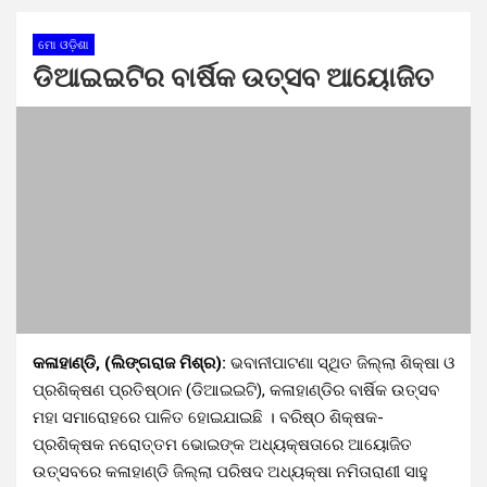
ମୋ ଓଡ଼ିଶା
ଡିଆଇଇଟିର ବାର୍ଷିକ ଉତ୍ସବ ଆୟୋଜିତ
କଳାହାଣ୍ଡି, (ଲିଙ୍ଗରାଜ ମିଶ୍ର):
ଭବାନୀପାଟଣା ସ୍ଥିତ ଜିଲ୍ଲା ଶିକ୍ଷା ଓ
ପ୍ରଶିକ୍ଷଣ ପ୍ରତିଷ୍ଠାନ (ଡିଆଇଇଟି), କଳାହାଣ୍ଡିର ବାର୍ଷିକ ଉତ୍ସବ
ମହା ସମାରୋହରେ ପାଳିତ ହୋଇଯାଇଛି । ବରିଷ୍ଠ ଶିକ୍ଷକ-
ପ୍ରଶିକ୍ଷକ ନରୋତ୍ତମ ଭୋଇଙ୍କ ଅଧ୍ୟକ୍ଷତାରେ ଆୟୋଜିତ
ଉତ୍ସବରେ କଳାହାଣ୍ଡି ଜିଲ୍ଲା ପରିଷଦ ଅଧ୍ୟକ୍ଷା ନମିତାରାଣୀ ସାହୁ