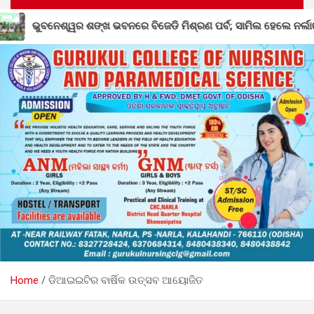
 ମିଶ୍ରଣ ପର୍ବ; ସାମିଲ ହେଲେ ନର୍ଲାର ୩୦୦ରୁ ଉର୍ଦ୍ଧ୍ୱ କର୍ମୀ
Home
ଡିଆଇଇଟିର ବାର୍ଷିକ ଉତ୍ସବ ଆୟୋଜିତ