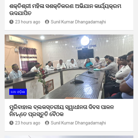
ଶକ୍ତିଶ୍ରୀ ମହିଳା ସଶକ୍ତିକରଣ ଅଭିଯାନ କାର୍ଯ୍ୟକ୍ରମ
ଉଦଯାପିତ
23 hours ago
Sunil Kumar Dhangadamajhi
ମୋ ଓଡ଼ିଶା
ମୁରିବାହାଲ ବ୍ଲକସ୍ତରୀୟ ସ୍ୱାଧୀନତା ଦିବସ ପାଳନ
ନିମନ୍ତେ ପ୍ରସ୍ତୁତି ବୈଠକ
23 hours ago
Sunil Kumar Dhangadamajhi