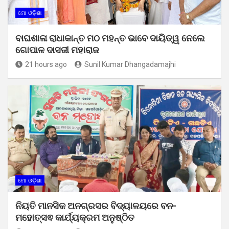
ମୋ ଓଡ଼ିଶା
ବାଘଶାଳା ରାଧାକାନ୍ତ ମଠ ମହନ୍ତ ଭାବେ ଦାୟିତ୍ୱ ନେଲେ
ଗୋପାଳ ଦାସଜୀ ମହାରାଜ
21 hours ago
Sunil Kumar Dhangadamajhi
ମୋ ଓଡ଼ିଶା
ନିୟତି ମାନସିକ ଅନଗ୍ରସର ବିଦ୍ୟାଳୟରେ ବନ-
ମହୋତ୍ସଵ କାର୍ଯ୍ୟକ୍ରମ ଅନୁଷ୍ଠିତ