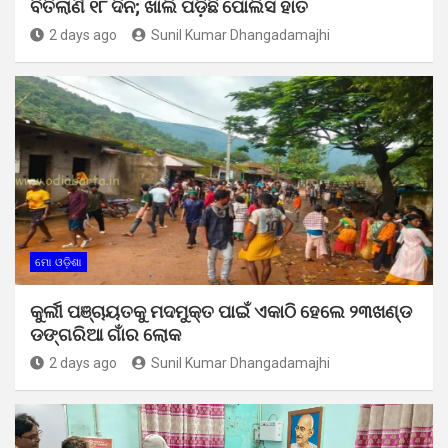
ବିତିଲାଣି ୧୮ ଦିନ; ଖାଲି ପଡ଼ିଛି ପୋଲିସ ହାତ
2 days ago
Sunil Kumar Dhangadamajhi
ମୋ ଓଡ଼ିଶା
କୁର୍ଲୀ ପଞ୍ଚାୟତକୁ ମଦମୁକ୍ତ ପାଇଁ ଏକାଠି ହେଲେ ୨୩ଖଣ୍ଡ
ଡଙ୍ଗରିଆ ଗାଁର ଲୋକ
2 days ago
Sunil Kumar Dhangadamajhi