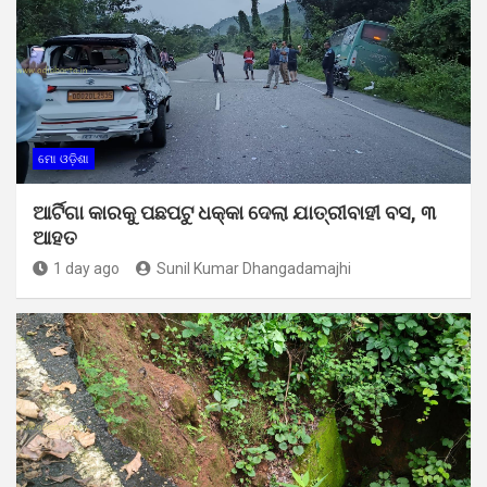
ମୋ ଓଡ଼ିଶା
ଆର୍ଟିଗା କାରକୁ ପଛପଟୁ ଧକ୍କା ଦେଲା ଯାତ୍ରୀବାହୀ ବସ, ୩
ଆହତ
1 day ago
Sunil Kumar Dhangadamajhi