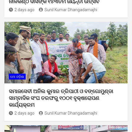
ନୀଳକଣ୍ଠ ଦାସଙ୍କ ୧୪୩ତମ ଜୟନ୍ତୀ ଉତ୍ସବ
2 days ago
Sunil Kumar Dhangadamajhi
ମୋ ଓଡ଼ିଶା
ସମାଜସେବୀ ଅନିଲ କୁମାର ତ୍ରିପାଠୀ ଓ ବଙ୍ଗୋମୁଣ୍ଡା
ସାମ୍ବାଦିକ ସଂଘ ତରଫରୁ ୧୦୦୧ ବୃକ୍ଷରୋପଣ
କାର୍ଯ୍ୟକ୍ରମ
2 days ago
Sunil Kumar Dhangadamajhi