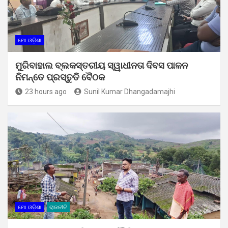
ମୋ ଓଡ଼ିଶା
ମୁରିବାହାଲ ବ୍ଲକସ୍ତରୀୟ ସ୍ୱାଧୀନତା ଦିବସ ପାଳନ
ନିମନ୍ତେ ପ୍ରସ୍ତୁତି ବୈଠକ
23 hours ago
Sunil Kumar Dhangadamajhi
ମୋ ଓଡ଼ିଶା
ରାଜନୀତି