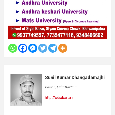
Sunil Kumar Dhangadamajhi
𝐸𝑑𝑖𝑡𝑜𝑟, 𝑂𝑑𝑖𝑎𝐵𝑎𝑟𝑡𝑎.𝑖𝑛
http://odiabarta.in