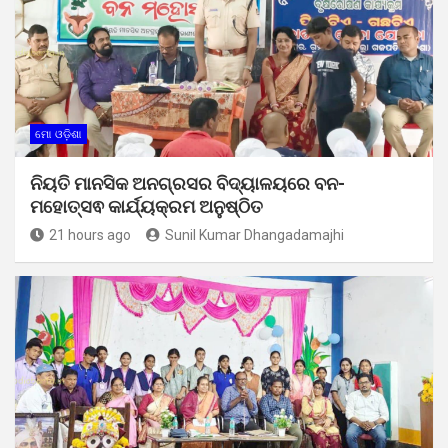
ମୋ ଓଡ଼ିଶା
ନିୟତି ମାନସିକ ଅନଗ୍ରସର ବିଦ୍ୟାଳୟରେ ବନ-
ମହୋତ୍ସଵ କାର୍ଯ୍ୟକ୍ରମ ଅନୁଷ୍ଠିତ
21 hours ago
Sunil Kumar Dhangadamajhi