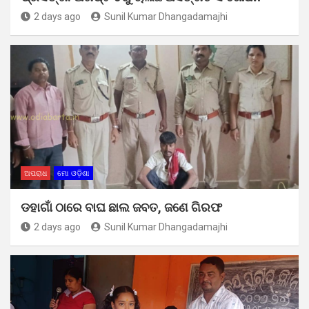
2 days ago
Sunil Kumar Dhangadamajhi
ଅପରାଧ
ମୋ ଓଡ଼ିଶା
ଡହାଗାଁ ଠାରେ ବାଘ ଛାଲ ଜବତ, ଜଣେ ଗିରଫ
2 days ago
Sunil Kumar Dhangadamajhi