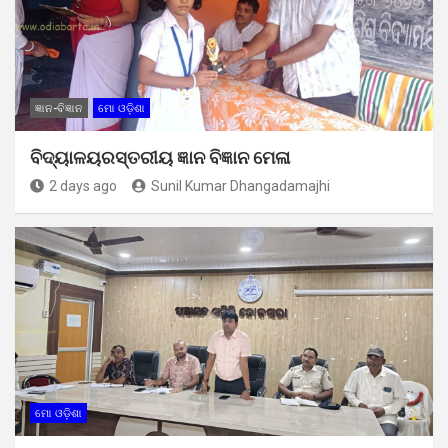
ଜ୍ଞାନ-ବିଜ୍ଞାନ
ମୋ ଓଡ଼ିଶା
ବିଦ୍ୟାଳୟରସ୍ତରୀୟ ଜ୍ଞାନ ବିଜ୍ଞାନ ମେଳା
2 days ago
Sunil Kumar Dhangadamajhi
ମୋ ଓଡ଼ିଶା