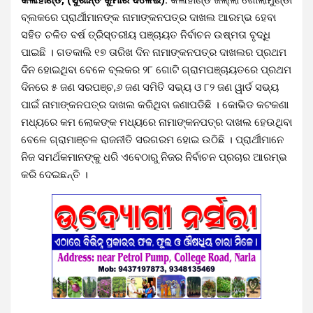
ବ୍ଲକରେ ପ୍ରାର୍ଥୀମାନଙ୍କ ନାମାଙ୍କନପତ୍ର ଦାଖଲ ଆରମ୍ଭ ହେବା
ସହିତ ଚଳିତ ବର୍ଷ ତ୍ରିସ୍ତରୀୟ ପଞ୍ଚାୟତ ନିର୍ବାଚନ ଉଷ୍ମତା ବୃଦ୍ଧି
ପାଇଛି । ଗତକାଲି ୧୭ ତାରିଖ ଦିନ ନାମାଙ୍କନପତ୍ର ଦାଖଲର ପ୍ରଥମ
ଦିନ ହୋଇଥିବା ବେଳେ ବ୍ଲକର ୨୮ ଗୋଟି ଗ୍ରାମପଞ୍ଚାୟତରେ ପ୍ରଥମ
ଦିନରେ ୫ ଜଣ ସରପଞ୍ଚ,୬ ଜଣ ସମିତି ସଭ୍ୟ ଓ ୮୨ ଜଣ ୱାର୍ଡ ସଭ୍ୟ
ପାଇଁ ନାମାଙ୍କନପତ୍ର ଦାଖଲ କରିଥିବା ଜଣାପଡିଛି । କୋଭିଡ କଟକଣା
ମଧ୍ୟରେ କମ ଲୋକଙ୍କ ମଧ୍ୟରେ ନାମାଙ୍କନପତ୍ର ଦାଖଲ ହେଉଥିବା
ବେଳେ ଗ୍ରାମାଞ୍ଚଳ ରାଜନୀତି ସରଗରମ ହୋଇ ଉଠିଛି । ପ୍ରାର୍ଥୀମାନେ
ନିଜ ସମର୍ଥକମାନଙ୍କୁ ଧରି ଏବେଠାରୁ ନିଜର ନିର୍ବାଚନ ପ୍ରଚାର ଆରମ୍ଭ
କରି ଦେଇଛନ୍ତି ।