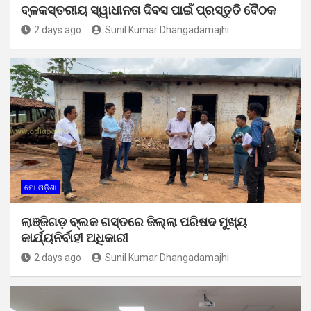
ବ୍ଳକସ୍ତରୀୟ ସ୍ୱାଧୀନତା ଦିବସ ପାଇଁ ପ୍ରସ୍ତୁତି ବୈଠକ
2 days ago
Sunil Kumar Dhangadamajhi
ମୋ ଓଡ଼ିଶା
ଲାଞ୍ଜିଗଡ଼ ବ୍ଲକ ଗସ୍ତରେ ଜିଲ୍ଲା ପରିଷଦ ମୁଖ୍ୟ
କାର୍ଯ୍ୟନିର୍ବାହୀ ଅଧିକାରୀ
2 days ago
Sunil Kumar Dhangadamajhi