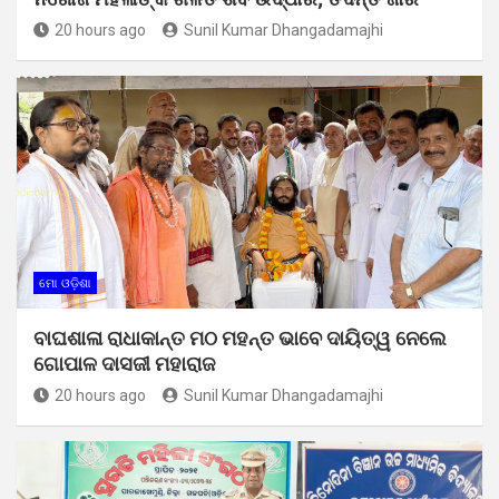
20 hours ago
Sunil Kumar Dhangadamajhi
ମୋ ଓଡ଼ିଶା
ବାଘଶାଳା ରାଧାକାନ୍ତ ମଠ ମହନ୍ତ ଭାବେ ଦାୟିତ୍ୱ ନେଲେ
ଗୋପାଳ ଦାସଜୀ ମହାରାଜ
20 hours ago
Sunil Kumar Dhangadamajhi