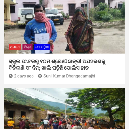
ଅପରାଧ
ବିଚାର
ମୋ ଓଡ଼ିଶା
ସ୍କୁଲ ଫାଟକରୁ ୧୦ମ ଶ୍ରେଣୀ ଛାତ୍ରୀ ଅପହରଣକୁ
ବିତିଲାଣି ୧୮ ଦିନ; ଖାଲି ପଡ଼ିଛି ପୋଲିସ ହାତ
2 days ago
Sunil Kumar Dhangadamajhi