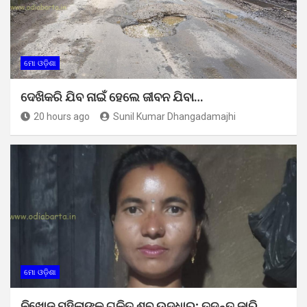
ମୋ ଓଡ଼ିଶା
ଦେଖିକରି ଯିବ ନାଇଁ ହେଲେ ଜୀବନ ଯିବା…
20 hours ago
Sunil Kumar Dhangadamajhi
ମୋ ଓଡ଼ିଶା
ନିଖୋଜ ମହିଳାଙ୍କ ଗଳିତ ଶବ ଉଦ୍ଧାର; ତଦନ୍ତ ଜାରି