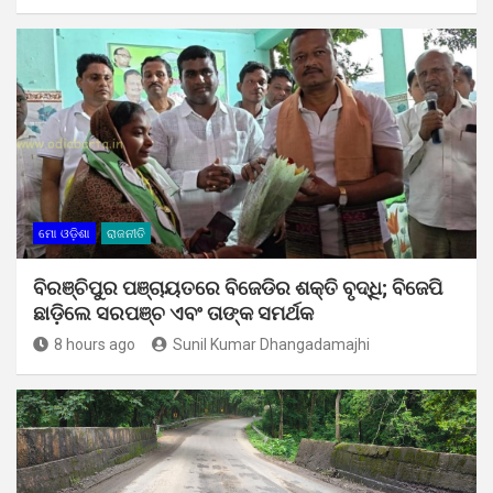
ମୋ ଓଡ଼ିଶା
ରାଜନୀତି
ବିରଞ୍ଚିପୁର ପଞ୍ଚାୟତରେ ବିଜେଡିର ଶକ୍ତି ବୃଦ୍ଧି; ବିଜେପି
ଛାଡ଼ିଲେ ସରପଞ୍ଚ ଏବଂ ତାଙ୍କ ସମର୍ଥକ
8 hours ago
Sunil Kumar Dhangadamajhi