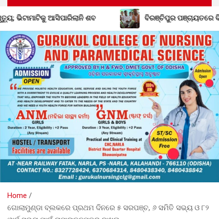
ବିରଞ୍ଚିପୁର ପଞ୍ଚାୟତରେ ବିଜେଡିର ଶକ୍ତି ବୃଦ୍ଧି; ବିଜେପି ଛାଡ଼ିଲେ
Home
ଗୋଲାମୁଣ୍ଡା ବ୍ଲକରେ ପ୍ରଥମ ଦିନରେ ୫ ସରପଞ୍ଚ, ୬ ସମିତି ସଭ୍ୟ ଓ ୮୨