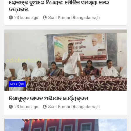
ଲୋକଙ୍କ ଦୁଆରେ ବିଧାୟକ: ମୌଳିକ ସମସ୍ୟା ନେଇ
ତତ୍ପରତା
23 hours ago
Sunil Kumar Dhangadamajhi
ମୋ ଓଡ଼ିଶା
ନିଶାମୁକ୍ତ ଭାରତ ଅଭିଯାନ କାର୍ଯ୍ୟକ୍ରମ
23 hours ago
Sunil Kumar Dhangadamajhi