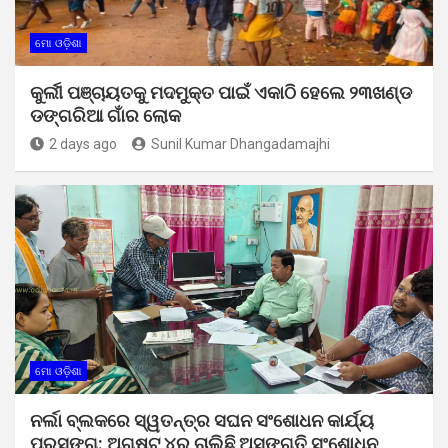
ମୋ ଓଡ଼ିଶା
କୁର୍ଲୀ ପଞ୍ଚାୟତକୁ ମଦମୁକ୍ତ ପାଇଁ ଏକାଠି ହେଲେ ୨୩ଖଣ୍ଡ
ଡଙ୍ଗରିଆ ଗାଁର ଲୋକ
2 days ago
Sunil Kumar Dhangadamajhi
ମୋ ଓଡ଼ିଶା
ନର୍ଲା ବ୍ଲକରେ ସ୍ୱତନ୍ତ୍ର ସଘନ ସଂଶୋଧନ କାର୍ଯ୍ୟ
ପ୍ରସଙ୍ଗ: ଅଗଷ୍ଟ ୪ରୁ ଚାଲିଛି ଅସଙ୍ଗତି ସଂଶୋଧନ