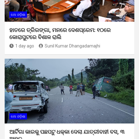
ମୋ ଓଡ଼ିଶା
ହାତରେ ତ୍ରିରଙ୍ଗା, ମନରେ ଦେଶପ୍ରେମ: ୧୦ରେ
କୋରାପୁଟରେ ବିଶାଳ ରାଲି
1 day ago
Sunil Kumar Dhangadamajhi
ମୋ ଓଡ଼ିଶା
ଆର୍ଟିଗା କାରକୁ ପଛପଟୁ ଧକ୍କା ଦେଲା ଯାତ୍ରୀବାହୀ ବସ, ୩
ଆହତ