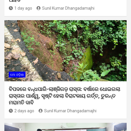
1 day ago
Sunil Kumar Dhangadamajhi
ମୋ ଓଡ଼ିଶା
ବିପଦରେ ବନ୍ଧପାରି-ଲାଞ୍ଜିଗଡ଼ ରାସ୍ତା: ବର୍ଷାରେ ଧୋଇଗଲା
ରାସ୍ତାର ପାର୍ଶ୍ୱ, ସୃଷ୍ଟି ହେଲା ବିରାଟକାୟ ଗର୍ତ୍ତ, ତୁରନ୍ତ
ମରାମତି ଦାବି
2 days ago
Sunil Kumar Dhangadamajhi