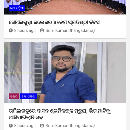
ମୋ ଓଡ଼ିଶା
ସେମିଲିଗୁଡ଼ା କଲେଜର ୪୧ତମ ପ୍ରତିଷ୍ଠା ଦିବସ
8 hours ago
Sunil Kumar Dhangadamajhi
ବିଚାର
ମୋ ଓଡ଼ିଶା
ତାମିଲନାଡୁରେ ଦାଦନ ଶ୍ରମିକଙ୍କ ମୃତ୍ୟୁ; ଭିଟାମାଟିକୁ
ଆସିପାରିଲାନି ଶବ
8 hours ago
Sunil Kumar Dhangadamajhi