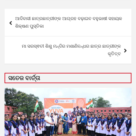
Post
ଆଦିବାସୀ ଛାତ୍ରଛାତ୍ରୀଙ୍କ ଆଗ୍ରହ ବଢ଼ାଇବ ବହୁଭାଷୀ ସହାୟକ
navigation
ଶିକ୍ଷଣ ପୁସ୍ତିକା
ମା ସରସ୍ଵତୀ ଶିଶୁ ମନ୍ଦିର ମଶାଣିବନ୍ଧର ଛାତ୍ର ଛାତ୍ରୀଙ୍କ
କୃତିତ୍ବ
ସତେଜ ବାର୍ତ୍ତା