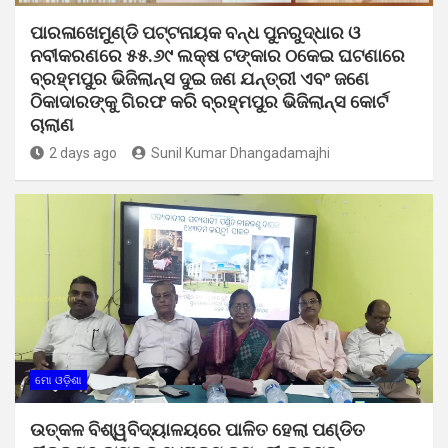
ପାରଳାଖେମୁଣ୍ଡି ପଟ୍ଟନାୟକ ବନ୍ଧ ପୁନରୁଦ୍ଧାର ଓ
ନବୀକରଣରେ ୫୫.୬୯ ଲକ୍ଷ ଟଙ୍କାର ଠକେଇ ଘଟଣାରେ
ବ୍ରହ୍ମପୁର ଭିଜିଲାନ୍ସ ଦୁଇ ଜଣ ଯନ୍ତ୍ରୀ ଏବଂ ଜଣେ
ଠିକାଦାରଙ୍କୁ ଗିରଫ କରି ବ୍ରହ୍ମପୁର ଭିଜିଲାନ୍ସ କୋର୍ଟ
ଚାଲାଣ
2 days ago
Sunil Kumar Dhangadamajhi
ମୋ ଓଡ଼ିଶା
ଉତ୍କଳ ବିଶ୍ୱବିଦ୍ୟାଳୟରେ ପାଳିତ ହେଲା ପଣ୍ଡିତ