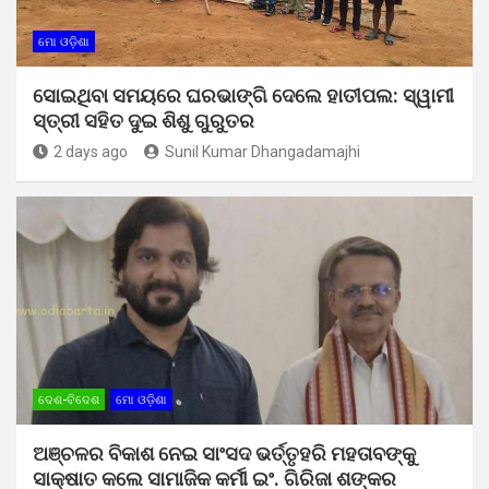
ମୋ ଓଡ଼ିଶା
ସୋଇଥିବା ସମୟରେ ଘରଭାଙ୍ଗି ଦେଲେ ହାତୀପଲ: ସ୍ୱାମୀ
ସ୍ତ୍ରୀ ସହିତ ଦୁଇ ଶିଶୁ ଗୁରୁତର
2 days ago
Sunil Kumar Dhangadamajhi
ଦେଶ-ବିଦେଶ
ମୋ ଓଡ଼ିଶା
ଅଞ୍ଚଳର ବିକାଶ ନେଇ ସାଂସଦ ଭର୍ତ୍ତୃହରି ମହତାବଙ୍କୁ
ସାକ୍ଷାତ କଲେ ସାମାଜିକ କର୍ମୀ ଇଂ. ଗିରିଜା ଶଙ୍କର