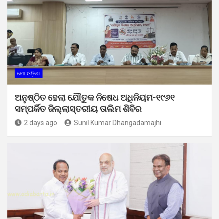
ମୋ ଓଡ଼ିଶା
ଅନୁଷ୍ଠିତ ହେଲା ଯୌତୁକ ନିଷେଧ ଅଧିନିୟମ-୧୯୬୧
ସମ୍ପର୍କିତ ଜିଲ୍ଲାସ୍ତରୀୟ ତାଲିମ ଶିବିର
2 days ago
Sunil Kumar Dhangadamajhi