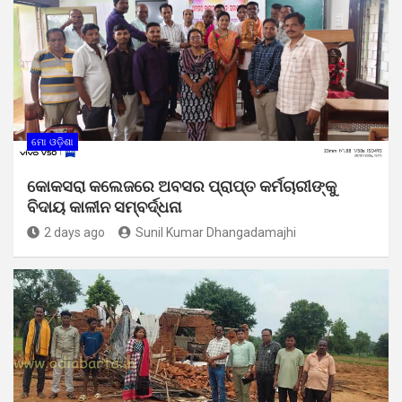
ମୋ ଓଡ଼ିଶା
କୋକସରା କଲେଜରେ ଅବସର ପ୍ରାପ୍ତ କର୍ମଚାରୀଙ୍କୁ
ବିଦାୟ କାଳୀନ ସମ୍ବର୍ଦ୍ଧନା
2 days ago
Sunil Kumar Dhangadamajhi