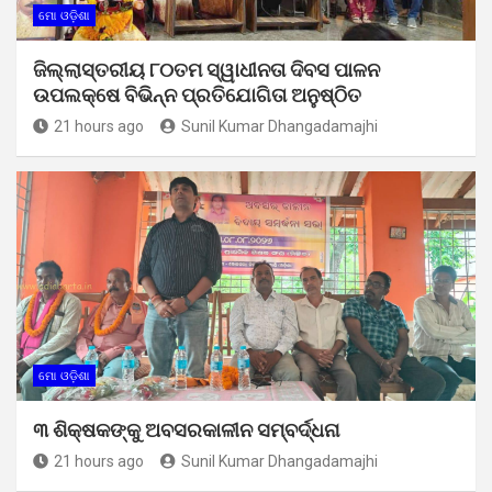
ମୋ ଓଡ଼ିଶା
ଜିଲ୍ଲାସ୍ତରୀୟ ୮୦ତମ ସ୍ୱାଧୀନତା ଦିବସ ପାଳନ
ଉପଲକ୍ଷେ ବିଭିନ୍ନ ପ୍ରତିଯୋଗିତା ଅନୁଷ୍ଠିତ
21 hours ago
Sunil Kumar Dhangadamajhi
ମୋ ଓଡ଼ିଶା
୩ ଶିକ୍ଷକଙ୍କୁ ଅବସରକାଳୀନ ସମ୍ବର୍ଦ୍ଧନା
21 hours ago
Sunil Kumar Dhangadamajhi