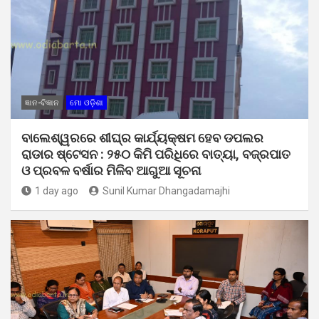
ଜ୍ଞାନ-ବିଜ୍ଞାନ
ମୋ ଓଡ଼ିଶା
ବାଲେଶ୍ୱରରେ ଶୀଘ୍ର କାର୍ଯ୍ୟକ୍ଷମ ହେବ ଡପଲର
ରାଡାର ଷ୍ଟେସନ : ୨୫୦ କିମି ପରିଧିରେ ବାତ୍ୟା, ବଜ୍ରପାତ
ଓ ପ୍ରବଳ ବର୍ଷାର ମିଳିବ ଆଗୁଆ ସୂଚନା
1 day ago
Sunil Kumar Dhangadamajhi