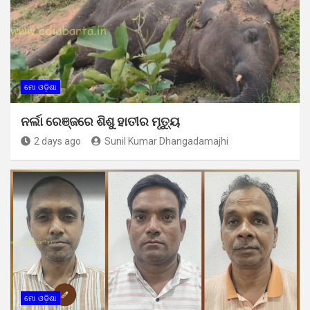
ମୋ ଓଡ଼ିଶା
ନର୍ଲା ରେଞ୍ଜରେ ଶିଶୁ ହାତୀର ମୃତ୍ୟୁ
2 days ago
Sunil Kumar Dhangadamajhi
ମୋ ଓଡ଼ିଶା