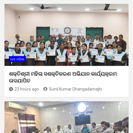
ମୋ ଓଡ଼ିଶା
ଶକ୍ତିଶ୍ରୀ ମହିଳା ସଶକ୍ତିକରଣ ଅଭିଯାନ କାର୍ଯ୍ୟକ୍ରମ
ଉଦଯାପିତ
23 hours ago
Sunil Kumar Dhangadamajhi