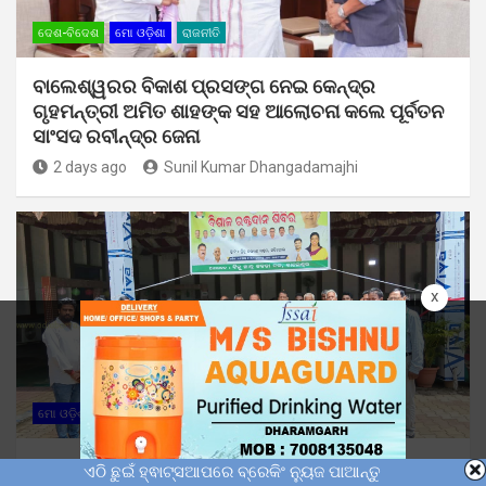
ଦେଶ-ବିଦେଶ
ମୋ ଓଡ଼ିଶା
ରାଜନୀତି
ବାଲେଶ୍ୱରର ବିକାଶ ପ୍ରସଙ୍ଗ ନେଇ କେନ୍ଦ୍ର
ଗୃହମନ୍ତ୍ରୀ ଅମିତ ଶାହଙ୍କ ସହ ଆଲୋଚନା କଲେ ପୂର୍ବତନ
ସାଂସଦ ରବୀନ୍ଦ୍ର ଜେନା
2 days ago
Sunil Kumar Dhangadamajhi
x
ମୋ ଓଡ଼ିଶା
ବନ୍ୟା ସମୟରେ ମାନବିକ ପଦକ୍ଷେପ: ଛାତ୍ର ବିଜେଡିର
ଏଠି ଛୁଇଁ ହ୍ଵାଟ୍ସଆପରେ ବ୍ରେକିଂ ନ୍ୟୁଜ ପାଆନ୍ତୁ