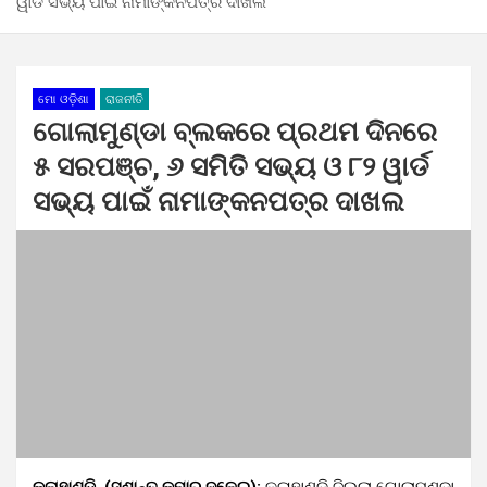
ୱାର୍ଡ ସଭ୍ୟ ପାଇଁ ନାମାଙ୍କନପତ୍ର ଦାଖଲ
ମୋ ଓଡ଼ିଶା
ରାଜନୀତି
ଗୋଲାମୁଣ୍ଡା ବ୍ଲକରେ ପ୍ରଥମ ଦିନରେ
୫ ସରପଞ୍ଚ, ୬ ସମିତି ସଭ୍ୟ ଓ ୮୨ ୱାର୍ଡ
ସଭ୍ୟ ପାଇଁ ନାମାଙ୍କନପତ୍ର ଦାଖଲ
କଳାହାଣ୍ଡି, (ସୁଶାନ୍ତ କୁମାର ଦଳେଇ):
କଳାହାଣ୍ଡି ଜିଲ୍ଲା ଗୋଲାମୁଣ୍ଡା