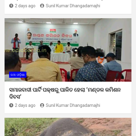
2 days ago
Sunil Kumar Dhangadamajhi
ମୋ ଓଡ଼ିଶା
ସମାଜବାଦୀ ପାର୍ଟି ପକ୍ଷରୁ ପାଳିତ ହେଲା ‘ମଣ୍ଡଳ କମିଶନ
ଦିବସ’
2 days ago
Sunil Kumar Dhangadamajhi