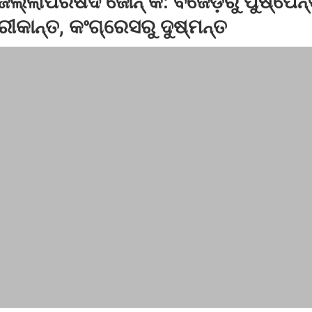
ିଲ୍ଲାପରିଷଦ ଜୋନ୍ କ: ବିଜେଡ଼ିରୁ ପୁଷ୍ପେନ୍
ଘରଭାଙ୍ଗି ଦେଲେ ହାତୀପଲ: ସ୍ୱାମୀ ସ୍ତ୍ରୀ ସହିତ ଦୁଇ ଶିଶୁ ଗୁରୁତର
୍ରୀକାନ୍ତ, କଂଗ୍ରେସରୁ ଦୁଷ୍ମନ୍ତ