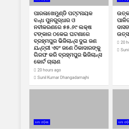
ପାରଳାଖେମୁଣ୍ଡି ପଟ୍ଟନାୟକ
ଉତ୍କ
ବନ୍ଧ ପୁନରୁଦ୍ଧାର ଓ
ପାଳି
ନବୀକରଣରେ ୫୫.୬୯ ଲକ୍ଷ
ଦାସଙ
ଟଙ୍କାର ଠକେଇ ଘଟଣାରେ
ଉତ୍
ବ୍ରହ୍ମପୁର ଭିଜିଲାନ୍ସ ଦୁଇ ଜଣ
20 h
ଯନ୍ତ୍ରୀ ଏବଂ ଜଣେ ଠିକାଦାରଙ୍କୁ
Suni
ଗିରଫ କରି ବ୍ରହ୍ମପୁର ଭିଜିଲାନ୍ସ
କୋର୍ଟ ଚାଲାଣ
20 hours ago
Sunil Kumar Dhangadamajhi
ମୋ ଓଡ଼ିଶା
ମୋ ଓଡ଼ି