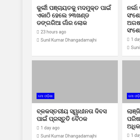
କୁର୍ଲୀ ପଞ୍ଚାୟତକୁ ମଦମୁକ୍ତ ପାଇଁ
ନର୍ଲ
ଏକାଠି ହେଲେ ୨୩ଖଣ୍ଡ
ସଂଶୋ
ଡଙ୍ଗରିଆ ଗାଁର ଲୋକ
ଅଗଷ୍
ସଂଶ
23 hours ago
1 da
Sunil Kumar Dhangadamajhi
Suni
ମୋ ଓଡ଼ିଶା
ମୋ ଓଡ଼ି
ବ୍ଳକସ୍ତରୀୟ ସ୍ୱାଧୀନତା ଦିବସ
ଲାଞ୍
ପାଇଁ ପ୍ରସ୍ତୁତି ବୈଠକ
ପରିଷଦ
ଅଧିକ
1 day ago
1 da
Sunil Kumar Dhangadamajhi