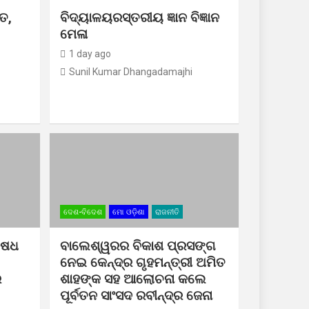
ତ,
ବିଦ୍ୟାଳୟରସ୍ତରୀୟ ଜ୍ଞାନ ବିଜ୍ଞାନ
ମେଳା
1 day ago
Sunil Kumar Dhangadamajhi
ଦେଶ-ବିଦେଶ
ମୋ ଓଡ଼ିଶା
ରାଜନୀତି
ଷେଧ
ବାଲେଶ୍ୱରର ବିକାଶ ପ୍ରସଙ୍ଗ
ନେଇ କେନ୍ଦ୍ର ଗୃହମନ୍ତ୍ରୀ ଅମିତ
ର
ଶାହଙ୍କ ସହ ଆଲୋଚନା କଲେ
ପୂର୍ବତନ ସାଂସଦ ରବୀନ୍ଦ୍ର ଜେନା