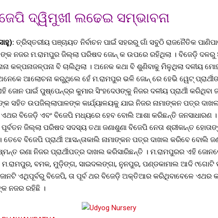
ିଜେପି ଦ୍ୱିମୁଖୀ ଲଢେଇ ସମ୍ଭାବନା
ାହୁ):
ତ୍ରିସ୍ତରୀୟ ପଞ୍ଚାୟତ ନିର୍ବାଚନ ପାଇଁ ସହରରୁ ଗାଁ ସବୁଠି ରାଜନୈତିକ ପାଣି
ଙ୍କ ନଜର ମ.ରାମପୁର ଜିଲ୍ଲା ପରିଷଦ ଜୋନ୍ କ ଉପରେ ରହିଥିଲା । ବିଜେଡ଼ି ଦଳରୁ
 ନାନା କଳ୍ପନାଜଳ୍ପନା ବି ଚାଲିଥିଲା । ଅନେକ କଥା ବି ଶୁଣିବାକୁ ମିଳୁଥିଲା ଦଳୀୟ 
ଅନେକେ ଆଲୋଚନା କରୁଥିଲେ ହେଁ ମ.ରାମପୁର ଭଳି ଜୋନ୍ ରେ ହେଭି ୱେଟ୍ ପ୍ରାର୍ଥ
 ଜୋନ ପାଇଁ ପୁଷ୍ପେନ୍ଦ୍ର କୁମାର ସିଂହଦେଓଙ୍କୁ ନିଜର ଦଳୀୟ ପ୍ରାର୍ଥୀ କରିଥିବା 
ଙ୍କ ସହିତ ଉପଜିଲ୍ଲାପାଳଙ୍କ କାର୍ଯ୍ୟାଳୟକୁ ଯାଇ ନିଜର ନାମାଙ୍କନ ପତ୍ର ଦାଖଲ
ଏଥର ବିଜେଡ଼ି ଏବଂ ବିଜେପି ମଧ୍ୟରେ ହେବ ବୋଲି ଆଶା କରିଛନ୍ତି ଜନସାଧାରଣ । 
େ ପୂର୍ବତନ ଜିଲ୍ଲା ପରିଷଦ ସଦସ୍ୟ ତଥା ଜଣାଶୁଣା ବିଜେପି ନେତା ଶ୍ରୀକାନ୍ତ ହୋତ
ଛି । ତେବେ ବିଜେପି ପ୍ରାର୍ଥୀ ଆସନ୍ତାକାଲି ନାମାଙ୍କନ ପତ୍ର ଦାଖଲ କରିବେ ବୋଲି 
ମନ୍ତ ରଣା ନିଜର ପ୍ରାର୍ଥୀପତ୍ର ଦାଖଲ କରିସାରିଛନ୍ତି । ମ.ରାମପୁରର ଏହି ଜୋନ
, ମ.ରାମପୁର, ବମକ, ମୁଡ଼ିଙ୍ଗ, ସାଇଦଲଙ୍ଗା, ନୁନପୁର, ପଣ୍ଡକାମାଲ ଆଦି ୯ଗୋଟି
ନଟି ଏଥିପୂର୍ବରୁ ବିଜେପି, ତା ପୂର୍ବ ଥର ବିଜେଡ଼ି ଅକ୍ତିଆର କରିଥିବାବେଳେ ଏଥର କ
କ ନଜର ରହିଛି ।