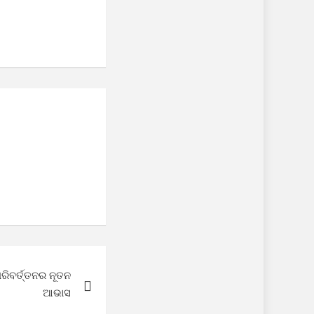
ରିବର୍ତ୍ତନର ନୂତନ
ଆଭାସ