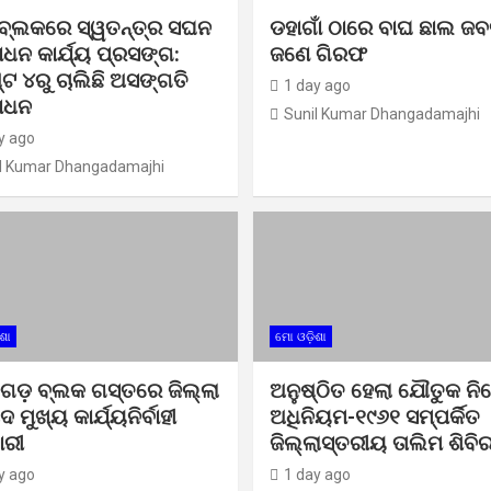
ା ବ୍ଲକରେ ସ୍ୱତନ୍ତ୍ର ସଘନ
ଡହାଗାଁ ଠାରେ ବାଘ ଛାଲ ଜବ
ଧନ କାର୍ଯ୍ୟ ପ୍ରସଙ୍ଗ:
ଜଣେ ଗିରଫ
ଟ ୪ରୁ ଚାଲିଛି ଅସଙ୍ଗତି
1 day ago
ୋଧନ
Sunil Kumar Dhangadamajhi
y ago
l Kumar Dhangadamajhi
ଶା
ମୋ ଓଡ଼ିଶା
ଜିଗଡ଼ ବ୍ଲକ ଗସ୍ତରେ ଜିଲ୍ଲା
ଅନୁଷ୍ଠିତ ହେଲା ଯୌତୁକ ନି
 ମୁଖ୍ୟ କାର୍ଯ୍ୟନିର୍ବାହୀ
ଅଧିନିୟମ-୧୯୬୧ ସମ୍ପର୍କିତ
ାରୀ
ଜିଲ୍ଲାସ୍ତରୀୟ ତାଲିମ ଶିବି
y ago
1 day ago