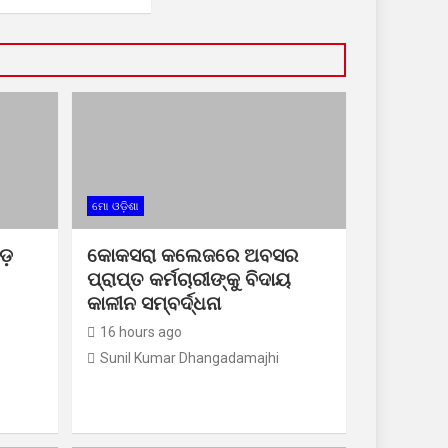
ମୋ ଓଡ଼ିଶା
ଡ଼
କୋକସରା କଲେଜରେ ଅବସର
ପ୍ରାପ୍ତ କର୍ମଚାରୀଙ୍କୁ ବିଦାୟ
କାଳୀନ ସମ୍ବର୍ଦ୍ଧନା
16 hours ago
Sunil Kumar Dhangadamajhi