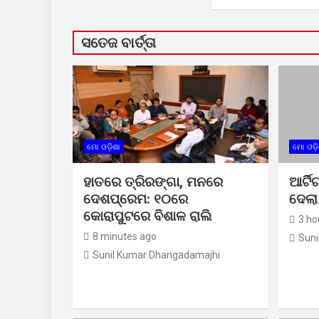
ସତେଜ ବାର୍ତ୍ତା
ମୋ ଓଡ଼ିଶା
ମୋ ଓଡ଼ି
ହାତରେ ତ୍ରିରଙ୍ଗା, ମନରେ
ଆର୍ଟି
ଦେଶପ୍ରେମ: ୧୦ରେ
ଦେଲା
କୋରାପୁଟରେ ବିଶାଳ ରାଲି
3 ho
8 minutes ago
Suni
Sunil Kumar Dhangadamajhi