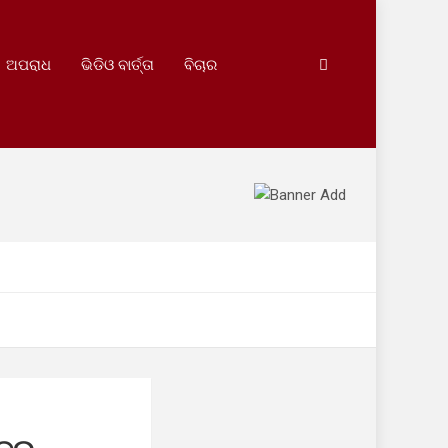
ଅପରାଧ
ଭିଡିଓ ବାର୍ତ୍ତା
ବିଚାର
ର୍ତ୍ତ, ତୁରନ୍ତ ମରାମତି ଦାବି