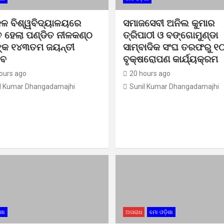
ଳ ବିଶ୍ୱବିଦ୍ୟାଳୟରେ
ସମାଜସେବୀ ଅନିଲ କୁମାର
ତ ହେଲା ପଣ୍ଡିତ ନୀଳକଣ୍ଠ
ତ୍ରିପାଠୀ ଓ ବଙ୍ଗୋମୁଣ୍ଡା
୍କ ୧୪୩ତମ ଜୟନ୍ତୀ
ସାମ୍ବାଦିକ ସଂଘ ତରଫରୁ ୧
ସବ
ବୃକ୍ଷରୋପଣ କାର୍ଯ୍ୟକ୍ରମ
ours ago
20 hours ago
l Kumar Dhangadamajhi
Sunil Kumar Dhangadamajhi
ଶା
ଅପରାଧ
ମୋ ଓଡ଼ିଶା