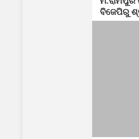
ମ.ରାମପୁର ଜ
ସୋଇଥିବା ସମୟରେ 
ବିଜେପିରୁ ଶ