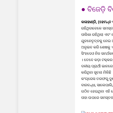
● ବିଜେଡ଼ି ବ
କଳାହାଣ୍ଡି, (ହେମନ୍ତ ସ
ରହିଥିବାବେଳେ ସମସ୍ତ
ତାଲିକା ରହିଥିଲା ଏବଂ
ଯୁବନେତୃତ୍ବକୁ ନେଇ 
ଅନୁଭବ କରି ଶେଷକୁ ଏହି
ସିଂହଦେଓ ନିଜ ସମର୍ଥକ
। ତେବେ କଡ଼ା ଟକ୍କର 
ଦଳୀୟ ପ୍ରାର୍ଥୀ ଭାବର
କରିଥିବା ସୂଚନା ମିଳି
କଂଗ୍ରେସ ତରଫରୁ ଦୁଷ୍
ବାରବନ୍ଧା, ସାଲେପାଲି
ଗଠିତ ହେଇଥିବା ଏହି ଜୋ
ତାହା ଉପରେ ସମସ୍ତଙ୍