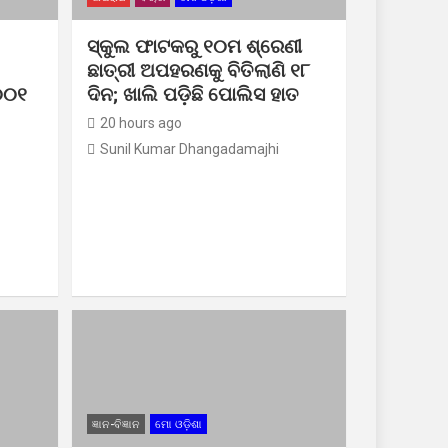
ସ୍କୁଲ ଫାଟକରୁ ୧୦ମ ଶ୍ରେଣୀ
ଛାତ୍ରୀ ଅପହରଣକୁ ବିତିଲାଣି ୧୮
୦୦୧
ଦିନ; ଖାଲି ପଡ଼ିଛି ପୋଲିସ ହାତ
20 hours ago
Sunil Kumar Dhangadamajhi
ଜ୍ଞାନ-ବିଜ୍ଞାନ
ମୋ ଓଡ଼ିଶା