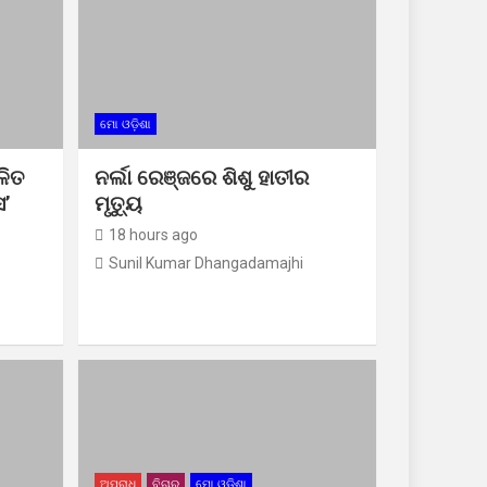
ମୋ ଓଡ଼ିଶା
ଳିତ
ନର୍ଲା ରେଞ୍ଜରେ ଶିଶୁ ହାତୀର
ସ’
ମୃତ୍ୟୁ
18 hours ago
Sunil Kumar Dhangadamajhi
ଅପରାଧ
ବିଚାର
ମୋ ଓଡ଼ିଶା