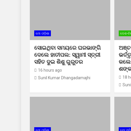
ମୋ ଓଡ଼ିଶା
ଦେଶ-ବି
ସୋଇଥିବା ସମୟରେ ଘରଭାଙ୍ଗି
ଅଞ୍ଚ
ଦେଲେ ହାତୀପଲ: ସ୍ୱାମୀ ସ୍ତ୍ରୀ
ଭର୍ତ୍
ସହିତ ଦୁଇ ଶିଶୁ ଗୁରୁତର
କଲେ ସ
ଶଙ୍
16 hours ago
18 h
Sunil Kumar Dhangadamajhi
Suni
ମୋ ଓଡ଼ିଶା
ମୋ ଓଡ଼ି