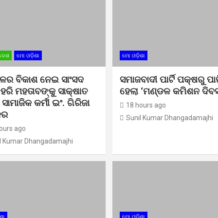
ଦେଶ
ମୋ ଓଡ଼ିଶା
ମୋ ଓଡ଼ିଶା
ଳର ବିକାଶ ନେଇ ସାଂସଦ
ସମାଜବାଦୀ ପାର୍ଟି ପକ୍ଷରୁ ପା
ତୃହରି ମହତାବଙ୍କୁ ସାକ୍ଷାତ
ହେଲା ‘ମଣ୍ଡଳ କମିଶନ ଦିବ
ାମାଜିକ କର୍ମୀ ଇଂ. ଗିରିଜା
18 hours ago
କର
Sunil Kumar Dhangadamajhi
ours ago
l Kumar Dhangadamajhi
ଶା
ମୋ ଓଡ଼ିଶା