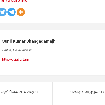
Sunil Kumar Dhangadamajhi
𝐸𝑑𝑖𝑡𝑜𝑟, 𝑂𝑑𝑖𝑎𝐵𝑎𝑟𝑡𝑎.𝑖𝑛
http://odiabarta.in
ଚତୁର୍ଥ ଦିନରେ ୯୮ ନାମାଙ୍କନ
କଦମ୍ବଗୁଡ଼ା ପଞ୍ଚାୟତରେ ପ