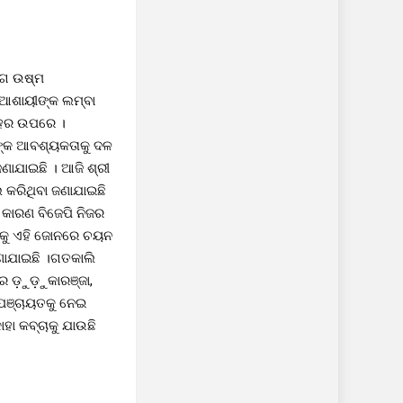
ପାଗ ଉଷ୍ମ
 ଆଶାୟୀଙ୍କ ଲମ୍ବା
ମୋହର ଉପରେ ।
ୀଙ୍କ ଆବଶ୍ୟକତାକୁ ଦଳ
ଜଣାଯାଇଛି । ଆଜି ଶ୍ରୀ
 କରିଥିବା ଜଣାଯାଇଛି
କାରଣ ବିଜେପି ନିଜର
ାଙ୍କୁ ଏହି ଜୋନରେ ଚୟନ
ଜଣାଯାଇଛି ।ଗତକାଲି
ରେ ଡ଼ୁଡ଼ୁକାରଞ୍ଜା,
 ପଞ୍ଚାୟତକୁ ନେଇ
ାହା କବ୍ଚାକୁ ଯାଉଛି