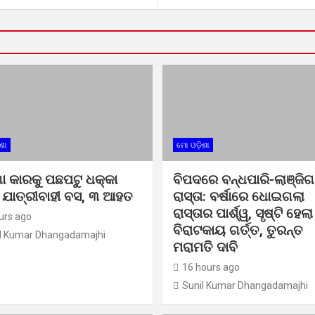
ଶା
ମୋ ଓଡ଼ିଶା
ଗା କାରକୁ ପଛପଟୁ ଧକ୍କା
ବିପଦରେ ବନ୍ଧପାରି-ଲାଞ୍ଜିଗ
 ଯାତ୍ରୀବାହୀ ବସ, ୩ ଆହତ
ରାସ୍ତା: ବର୍ଷାରେ ଧୋଇଗଲା
ରାସ୍ତାର ପାର୍ଶ୍ୱ, ସୃଷ୍ଟି ହେଲା
urs ago
ବିରାଟକାୟ ଗର୍ତ୍ତ, ତୁରନ୍ତ
l Kumar Dhangadamajhi
ମରାମତି ଦାବି
16 hours ago
Sunil Kumar Dhangadamajhi