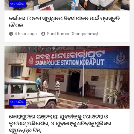
ମୋ ଓଡ଼ିଶା
ନର୍ଲାରେ ୮୦ତମ ସ୍ୱାଧିନତା ଦିବସ ପାଳନ ପାଇଁ ପ୍ରସ୍ତୁତି
ବୈଠକ
4 hours ago
Sunil Kumar Dhangadamajhi
ମୋ ଓଡ଼ିଶା
କୋରାପୁଟରେ ଚାଞ୍ଚଲ୍ୟ: ଯୁବତୀଙ୍କୁ ଟଣାଓଟରା ଓ
ଲୁଟପାଟ୍ ଅଭିଯୋଗ, ୪ ଯୁବକଙ୍କୁ ଧରିବାକୁ ପୁଲିସର
ସ୍ୱତନ୍ତ୍ର ଟିମ୍