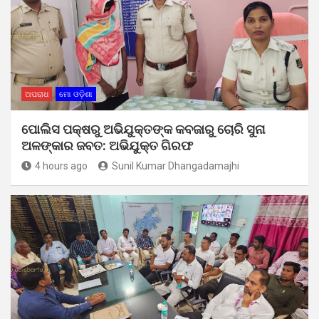
ଅପରାଧ
ମୋ ଓଡ଼ିଶା
ପୋଲିସ ପକ୍ଷରୁ ଅଭିଯୁକ୍ତଙ୍କ କବଜାରୁ ଚୋରି ସୁନା
ଅଳଙ୍କାର ଜବତ: ଅଭିଯୁକ୍ତ ଗିରଫ
4 hours ago
Sunil Kumar Dhangadamajhi