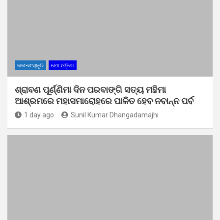
କଳା-ସଂସ୍କୃତି
ମୋ ଓଡ଼ିଶା
ଶ୍ରାବଣ ପୂର୍ଣ୍ଣିମା ଦିନ ପରବାଙ୍ଗି ସତ୍ୟ ମହିମା
ଆଶ୍ରମରେ ମହାସମାରୋହରେ ପାଳିତ ହେବ ନବାନ୍ନ ପର୍ବ
1 day ago
Sunil Kumar Dhangadamajhi