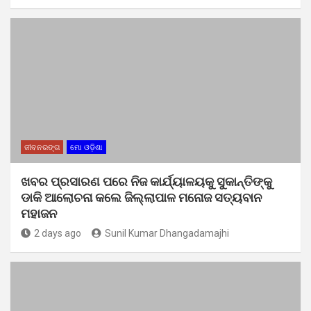
ଜୀବନରଙ୍ଗ
ମୋ ଓଡ଼ିଶା
ଖବର ପ୍ରସାରଣ ପରେ ନିଜ କାର୍ଯ୍ୟାଳୟକୁ ସୁକାନ୍ତିଙ୍କୁ
ଡାକି ଆଲୋଚନା କଲେ ଜିଲ୍ଲାପାଳ ମନୋଜ ସତ୍ୟବାନ
ମହାଜନ
2 days ago
Sunil Kumar Dhangadamajhi