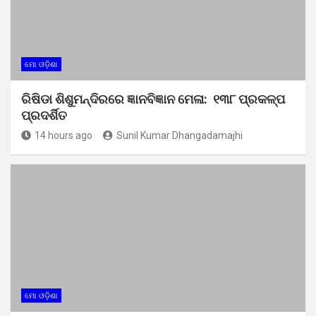
ମୋ ଓଡ଼ିଶା
ରିଷିଡା ଶିଶୁମନ୍ଦିରରେ ଜ୍ଞାନବିଜ୍ଞାନ ମେଳା: ୧୩୮ ପ୍ରକଳ୍ପ
ପ୍ରଦର୍ଶିତ
14 hours ago
Sunil Kumar Dhangadamajhi
ମୋ ଓଡ଼ିଶା