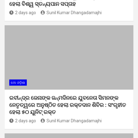
ହେଲା ବିଶ୍ୱ ସ୍ତନ୍ୟପାନ ସପ୍ତାହ
2 days ago
Sunil Kumar Dhangadamajhi
ମୋ ଓଡ଼ିଶା
ରବୀନ୍ଦ୍ର ଜେନାଙ୍କ ଜନ୍ମଦିନରେ ଯୁବନେତା ସିମନଙ୍କ
ନେତୃତ୍ୱରେ ଅନୁଷ୍ଠିତ ହେଲା ରକ୍ତଦାନ ଶିବିର : ସଂଗୃହୀତ
ହେଲା ୫୦ ୟୁନିଟ୍ ରକ୍ତ
2 days ago
Sunil Kumar Dhangadamajhi