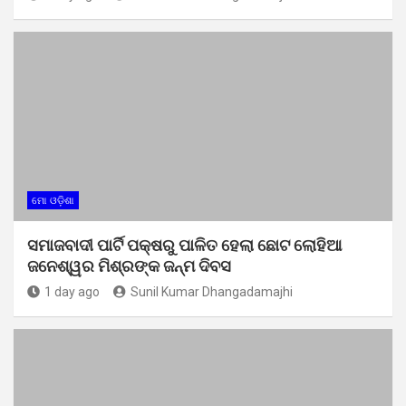
ମୋ ଓଡ଼ିଶା
ସମାଜବାଦୀ ପାର୍ଟି ପକ୍ଷରୁ ପାଳିତ ହେଲା ଛୋଟ ଲୋହିଆ
ଜନେଶ୍ୱର ମିଶ୍ରଙ୍କ ଜନ୍ମ ଦିବସ
1 day ago
Sunil Kumar Dhangadamajhi