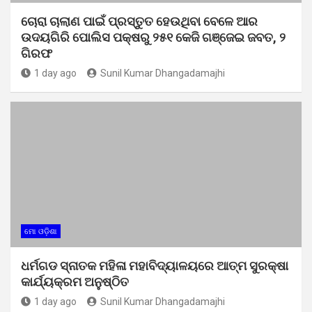
ଚୋରା ଚାଲାଣ ପାଇଁ ପ୍ରସ୍ତୁତ ହେଉଥିବା ବେଳେ ଆର
ଉଦୟଗିରି ପୋଲିସ ପକ୍ଷରୁ ୨୫୧ କେଜି ଗଞ୍ଜେଇ ଜବତ, ୨
ଗିରଫ
1 day ago
Sunil Kumar Dhangadamajhi
ମୋ ଓଡ଼ିଶା
ଧର୍ମଗଡ ସ୍ନାତକ ମହିଳା ମହାବିଦ୍ୟାଳୟରେ ଆତ୍ମ ସୁରକ୍ଷା
କାର୍ଯ୍ୟକ୍ରମ ଅନୁଷ୍ଠିତ
1 day ago
Sunil Kumar Dhangadamajhi