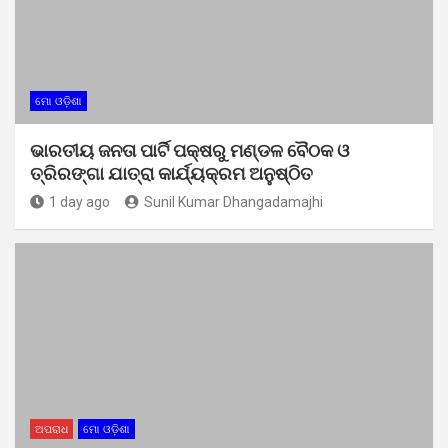
ମୋ ଓଡ଼ିଶା
ଭାରତୀୟ ଜନତା ପାର୍ଟି ପକ୍ଷରୁ ମଣ୍ଡଳ ବୈଠକ ଓ
ତ୍ରିରଙ୍ଗା ଯାତ୍ରା କାର୍ଯ୍ୟକ୍ରମ ଅନୁଷ୍ଠିତ
1 day ago
Sunil Kumar Dhangadamajhi
ଅପରାଧ
ମୋ ଓଡ଼ିଶା