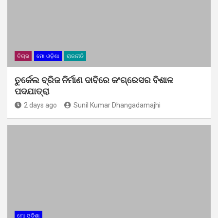
ବିଚାର
ମୋ ଓଡ଼ିଶା
ରାଜନୀତି
ତୁର୍କେଲ ବ୍ରିଜ ନିର୍ମାଣ ଦାବିରେ କଂଗ୍ରେସର ବିଶାଳ
ପଦଯାତ୍ରା
2 days ago
Sunil Kumar Dhangadamajhi
ମୋ ଓଡ଼ିଶା