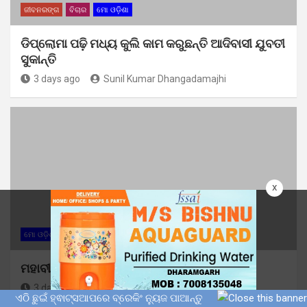
ଜୀବନରଙ୍ଗ
ବିଚାର
ମୋ ଓଡ଼ିଶା
ଡିପ୍ଲୋମା ପଢ଼ି ମଧ୍ୟ କୁଲି କାମ କରୁଛନ୍ତି ଆଦିବାସୀ ଯୁବତୀ
ସୁକାନ୍ତି
3 days ago
Sunil Kumar Dhangadamajhi
x
ମୋ ଓଡ଼ିଶା
ମହାବୀର ସେନା ପକ୍ଷରୁ ବୃକ୍ଷ ବଣ୍ଟନ
3 days ago
Sunil Kumar Dhangadamajhi
ଏଠି ଛୁଇଁ ହ୍ଵାଟ୍ସଆପରେ ବ୍ରେକିଂ ନ୍ୟୁଜ ପାଆନ୍ତୁ