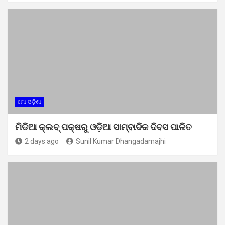
ମୋ ଓଡ଼ିଶା
ମିଡିଆ କ୍ଲବ୍ ପକ୍ଷରୁ ଓଡ଼ିଆ ସାମ୍ବାଦିକ ଦିବସ ପାଳିତ
2 days ago
Sunil Kumar Dhangadamajhi