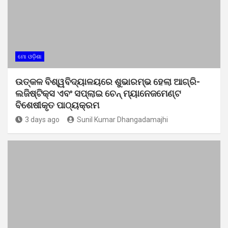
ମୋ ଓଡ଼ିଶା
ଉତ୍କଳ ବିଶ୍ୱବିଦ୍ୟାଳୟରେ ଶୁଭାରମ୍ଭ ହେଲା ଆଗ୍ରି-
ଲଜିଷ୍ଟିକ୍ସ ଏବଂ ସପ୍ଲାଇ ଚେନ୍ ମ୍ୟାନେଜମେଣ୍ଟ
ବିଶେଷୀକୃତ ପାଠ୍ୟକ୍ରମ
3 days ago
Sunil Kumar Dhangadamajhi