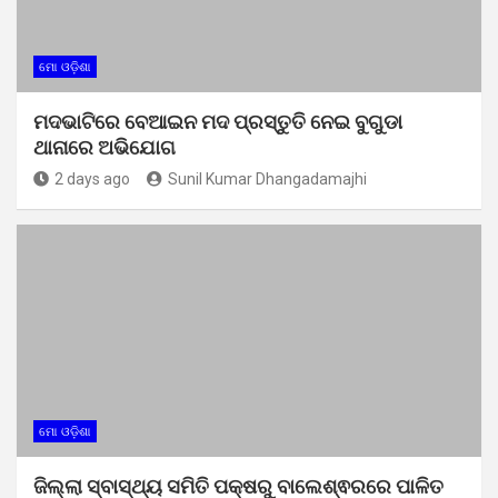
ମୋ ଓଡ଼ିଶା
ମଦଭାଟିରେ ବେଆଇନ ମଦ ପ୍ରସ୍ତୁତି ନେଇ ବୁଗୁଡା
ଥାନାରେ ଅଭିଯୋଗ
2 days ago
Sunil Kumar Dhangadamajhi
ମୋ ଓଡ଼ିଶା
ଜିଲ୍ଲା ସ୍ବାସ୍ଥ୍ୟ ସମିତି ପକ୍ଷରୁ ବାଲେଶ୍ଵରରେ ପାଳିତ