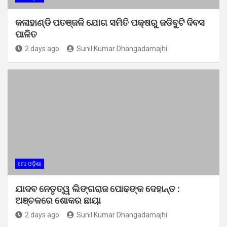
କଳାହାଣ୍ଡି ପତଞ୍ଜଳି ଯୋଗ ସମିତି ପକ୍ଷରୁ ଜଡିବୁଟି ଦିବସ
ପାଳିତ
2 days ago
Sunil Kumar Dhangadamajhi
ମୋ ଓଡ଼ିଶା
ଯାଦବ ନେତୃତ୍ୱ ଲିଙ୍ଗରାଜ ପୋଢଙ୍କ ଦେହାନ୍ତ :
ଅଞ୍ଚଳରେ ଶୋକର ଛାୟା
2 days ago
Sunil Kumar Dhangadamajhi