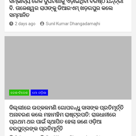
ସମ୍ଭାବ୍ୟ ରେଳ ଦୁର୍ଘଟଣାକୁ ଏଡ଼ାଇଥିବା ବରିଷ୍ଠ ଯନ୍ତ୍ରୀ
ବି. ତାଜେଶ୍ୱର ରାଓଙ୍କୁ ଡିଆରଏମ୍ ଖଡ଼ଗପୁର କଲେ
ସମ୍ମାନିତ
2 days ago
Sunil Kumar Dhangadamajhi
ଦେଶ-ବିଦେଶ
ମୋ ଓଡ଼ିଶା
ଦିଲ୍ଲୀରେ ଉତ୍କଳମଣି ଗୋପବନ୍ଧୁ ଦାସଙ୍କ ପ୍ରତିମୂର୍ତ୍ତି
ଅନାବରଣ କଲେ ମହାମହିମ ରାଷ୍ଟ୍ରପତି: ରାଜଧାନୀରେ
ପ୍ରଥମ ଥର ପାଇଁ ସ୍ଥାପିତ ହେଲା ଜଣେ ଓଡ଼ିଆ
ବରପୁତ୍ରଙ୍କ ପ୍ରତିମୂର୍ତ୍ତି