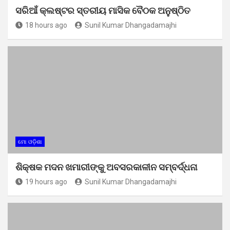
ସରିଆଁ କ୍ଲଷ୍ଟର ସ୍ତରୀୟ ମାସିକ ବୈଠକ ଅନୁଷ୍ଠିତ
18 hours ago
Sunil Kumar Dhangadamajhi
ମୋ ଓଡ଼ିଶା
ଶିକ୍ଷକ ମଦନ ଖମାରୀଙ୍କୁ ଅବସରକାଳୀନ ସମ୍ବର୍ଦ୍ଧନା
19 hours ago
Sunil Kumar Dhangadamajhi