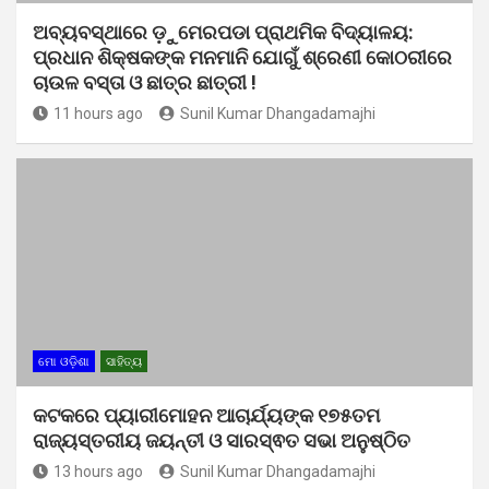
ଅବ୍ୟବସ୍ଥାରେ ଡ଼ୁମେରପଡା ପ୍ରାଥମିକ ବିଦ୍ୟାଳୟ:
ପ୍ରଧାନ ଶିକ୍ଷକଙ୍କ ମନମାନି ଯୋଗୁଁ ଶ୍ରେଣୀ କୋଠରୀରେ
ଚାଉଳ ବସ୍ତା ଓ ଛାତ୍ର ଛାତ୍ରୀ !
11 hours ago
Sunil Kumar Dhangadamajhi
ମୋ ଓଡ଼ିଶା
ସାହିତ୍ୟ
କଟକରେ ପ୍ୟାରୀମୋହନ ଆଚାର୍ଯ୍ୟଙ୍କ ୧୭୫ତମ
ରାଜ୍ୟସ୍ତରୀୟ ଜୟନ୍ତୀ ଓ ସାରସ୍ଵତ ସଭା ଅନୁଷ୍ଠିତ
13 hours ago
Sunil Kumar Dhangadamajhi