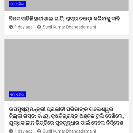
ମୋ ଓଡ଼ିଶା
ବିପଦ ସାଜିଛି ହାତୀଶାଲ ଘାଟି, ରାସ୍ତା ଚଉଡ଼ା କରିବାକୁ ଦାବି
1 day ago
Sunil Kumar Dhangadamajhi
ମୋ ଓଡ଼ିଶା
ଉପମୁଖ୍ୟମନ୍ତ୍ରୀ ପ୍ରଭାତୀ ପରିଡାଙ୍କ ବାଲେଶ୍ୱର
ଜିଲ୍ଲା ଗସ୍ତ: ବନ୍ୟା କ୍ଷତିଗ୍ରସ୍ତ ଅଞ୍ଚଳ ବୁଲି ଦେଖିଲେ,
ଯୁଦ୍ଧକାଳୀନ ଭିତ୍ତିରେ ପୁନରୁଦ୍ଧାର ପାଇଁ ଦେଲେ ନିର୍ଦ୍ଦେଶ
1 day ago
Sunil Kumar Dhangadamajhi