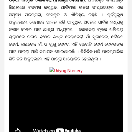
ଜିଲ୍ଲାରେ ବସବାସ କରୁଥିବା ଆଦିବାସୀ ଭତରା ସଂପ୍ରଦାୟର ଏକ
ସମୃଦ୍ଧ ପରମ୍ପରା, ସଂସ୍କୃତି ଓ ଐତିହ୍ୟ ରହିଛି । ପୂର୍ବପୁରୁଷ
ଅନୁକ୍ରମେ ସେମାନେ ପାଳନ କରି ଆସୁଥିବା ଅନେକ ପାର୍ବଣ ମଧ୍ୟରୁ
ଚଲାନ ବଂଶର ପାଟ ଯାତ୍ରା ଅନ୍ୟତମ । କୋକସରା ବ୍ଲକ ଖଲିଗଡ଼
ଗ୍ରାମରେ ଚଳାନ ବଂଶର ଇଷ୍ଟ ଦେବାଦେବୀ ମାଁ ସୁନାଦେଇ, ଭୈରବ
ଦେବୀ, କଳାରେନ ମାଁ ଓ ଗୁରୁ ଦେବତା ଏହି ଚାରୋଟି ଦେବୀ ଦେବତାଙ୍କ
ପାଟ ଯାତ୍ରା ଆଜି ସମାପନ ହୋଇଯାଇଛି । ତିନିଦିନ ଧରି ପାରମ୍ପାରିକ
ରିତି ନିତି ଅନୁକ୍ରମେ ଏହି ଯାତ୍ରା ଆୟୋଜିତ ହୋଇଥିଲା ।