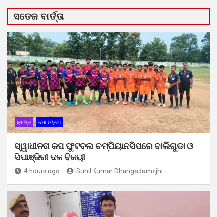
ସତେଜ ବାର୍ତ୍ତା
କ୍ରୀଡ଼ା
ମୋ ଓଡ଼ିଶା
ସ୍ୱାଧୀନତା କପ ଫୁଟବଲ ଚମ୍ପିୟାନସିପରେ ବାଲିଗୁଡା ଓ
ସିପାଞ୍ଜିରୀ ଦଳ ବିଜୟୀ
4 hours ago
Sunil Kumar Dhangadamajhi