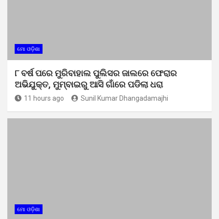
ମୋ ଓଡ଼ିଶା
୮ ବର୍ଷ ପରେ ମୁରିବାହାଲ ପୁଲିସର ଜାଲରେ ଫେରାର
ଅଭିଯୁକ୍ତ, ମୁମ୍ବାଇରୁ ଆସି ଗାଁରେ ପଡିଲା ଧରା
11 hours ago
Sunil Kumar Dhangadamajhi
ମୋ ଓଡ଼ିଶା