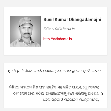
Sunil Kumar Dhangadamajhi
𝐸𝑑𝑖𝑡𝑜𝑟, 𝑂𝑑𝑖𝑎𝐵𝑎𝑟𝑡𝑎.𝑖𝑛
http://odiabarta.in
Post
ନିୟମଗିରୀରେ ଫେରିଲା ଗଣତନ୍ତ୍ର, ଏଥର ବୁଲେଟ ନୁହେଁ ବେଲଟ
navigation
ନିଷିଦ୍ଧ ସଂଗଠନ ଶିଖ ଫର ଜଷ୍ଟିସ ସହ ଜଡ଼ିତ ଆପ୍ସ, ୱେବସାଇଟ୍‌
ଏବଂ ସୋସିଆଲ ମିଡିଆ ଆକାଉଣ୍ଟସ୍‌କୁ ବନ୍ଦ କରିବାକୁ ଆଦେଶ
ଦେଲା ସୂଚନା ଓ ପ୍ରସାରଣ ମନ୍ତ୍ରଣାଳୟ