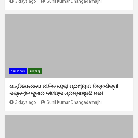
3 days ago
Sunil Kumar Dhangadamajhi
ମୋ ଓଡ଼ିଶା
ସାହିତ୍ୟ
ଶାନ୍ତିକାନନରେ ପାଳିତ ହେଲା ପ୍ରଖ୍ୟାତ ଚିତ୍ରଶିଳ୍ପୀ
କଲ୍ଲୋଳ କୁମାର ଦାସଙ୍କ ଶ୍ରଦ୍ଧାଞ୍ଜଳି ସଭା
3 days ago
Sunil Kumar Dhangadamajhi