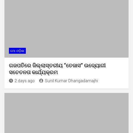
ମୋ ଓଡ଼ିଶା
ଗଜପତିରେ ଜିଲ୍ଲାସ୍ତରୀୟ “ତେଜାସ” ଉଦ୍ୟୋଗୀ
ସଚେତନତା କାର୍ଯ୍ୟକ୍ରମ
2 days ago
Sunil Kumar Dhangadamajhi