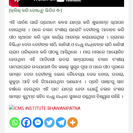
(କ୍ଲିକ୍ କରି ଦେଖନ୍ତୁ ଭିଡିଓ 🖕)
ଏହି ପାର୍ବଣ ପାଇଁ ପ୍ରଥମେ କଳସ ଯାତ୍ରା କରି ଶୁଭଖମ୍ବ ସ୍ଥାପନ
ହୋଇଥିଲା । ପରେ ଚଳାନ ବଂଶୀୟ ଚାରୋଟି ଦେବୀଙ୍କୁ ଆବାହନ କରି
ପୀଠ ସ୍ଥାପନ କରି ପୂଜା କାର୍ଯ୍ୟ ଆରମ୍ଭ କରାଯାଇଥିଲା । ଗ୍ରାମର
ବିଭିନ୍ନ ଦେବା ଦେବୀଙ୍କ ଲାଠି, କାଳିସୀ ଓ ବନ୍ଧୁ ବାନ୍ଧବଙ୍କ ଲାଠି କାଳିସୀ
ଗ୍ରାମ ପରିକ୍ରମା କରି ପୀଠକୁ ଆସିଥିଲେ । ମାଘ ମାସରେ ଆୟୋଜିତ
ହେଉଥିବା ଏହି ଆଦିବାସୀ ଭତରା ସମ୍ପ୍ରଦାୟ ଚଳାନ ବଂଶୀୟ
ପାଟଯାତ୍ରାର ଉଦଯାପନୀ ଦିନ ସକାଳୁ ସୁରୁଜ ପୂଜା ଓ ପରେ ପୀଠ ପୂଜାରେ
ସମସ୍ତ ଦେବା ଦେବୀଙ୍କୁ ଭୋଗ ନୈବେଦ୍ୟ ଦେଇ ବୋଦା, ଗଡାରା,
କୁକୁଡ଼ା ଆଦି ବଳି ଦିଆଯାଉଥିବା ଜଣାଯାଏ । ପ୍ରତି ପାଞ୍ଚରୁ ସାତ
ବର୍ଷରେ ହେଉଥିବା ଏହି ପାଟ ଯାତ୍ରା ହେବା ଯୋଗୁଁ ଚଳାନ ବଂଶର
ସମସ୍ତ କୁଟୁମ୍ବ ସହିତ ବନ୍ଧୁ ବାନ୍ଧବ ସୁଖରେ ରହୁଥିବା ବିଶ୍ୱାସ ରହିଛି ।