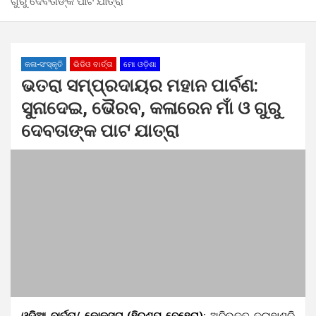
ଗୁରୁ ଦେବତାଙ୍କ ପାଟ ଯାତ୍ରା
କଳା-ସଂସ୍କୃତି
ଭିଡିଓ ବାର୍ତ୍ତା
ମୋ ଓଡ଼ିଶା
ଭତରା ସମ୍ପ୍ରଦାୟର ମହାନ ପାର୍ବଣ:
ସୁନାଦେଇ, ଭୈରବ, କଳାରେନ ମାଁ ଓ ଗୁରୁ
ଦେବତାଙ୍କ ପାଟ ଯାତ୍ରା
ଓଡ଼ିଆ ବାର୍ତ୍ତା/ କୋକସରା (ହିରଣ୍ୟ ବେହେରା):
ଅବିଭକ୍ତ କଳାହାଣ୍ଡି