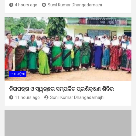
4 hours ago
Sunil Kumar Dhangadamajhi
ମୋ ଓଡ଼ିଶା
ନିରାପତ୍ତା ଓ ସ୍ୱଚ୍ଛତା ସମ୍ପର୍କିତ ପ୍ରଶିକ୍ଷଣ ଶିବିର
11 hours ago
Sunil Kumar Dhangadamajhi