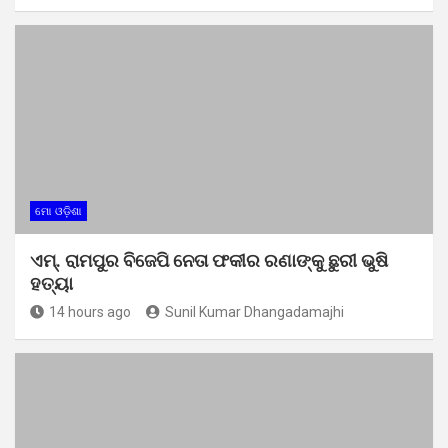
ମୋ ଓଡ଼ିଶା
ଏମ୍. ରାମପୁର ବିଜେପି ନେତା ଫକୀର ରଣାଙ୍କୁ ଛୁରୀ ଭୁଷି
ହତ୍ୟା
14 hours ago
Sunil Kumar Dhangadamajhi