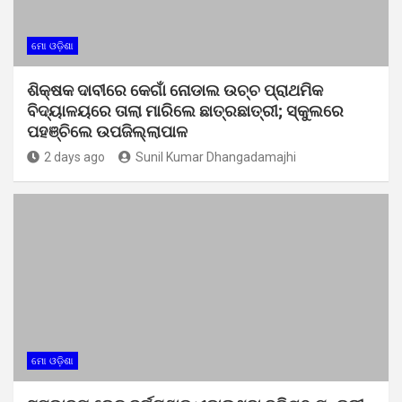
ମୋ ଓଡ଼ିଶା
ଶିକ୍ଷକ ଦାବୀରେ କେଗାଁ ନୋଡାଲ ଉଚ୍ଚ ପ୍ରାଥମିକ
ବିଦ୍ୟାଳୟରେ ତାଲା ମାରିଲେ ଛାତ୍ରଛାତ୍ରୀ; ସ୍କୁଲରେ
ପହଞ୍ଚିଲେ ଉପଜିଲ୍ଲାପାଳ
2 days ago
Sunil Kumar Dhangadamajhi
ମୋ ଓଡ଼ିଶା