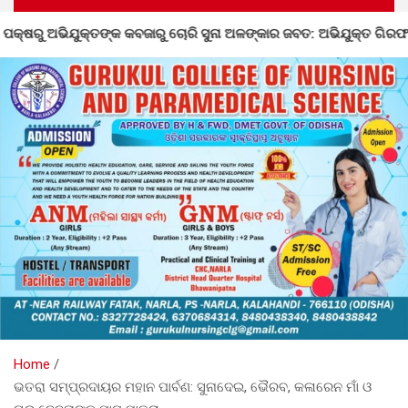
୍କ କବଜାରୁ ଚୋରି ସୁନା ଅଳଙ୍କାର ଜବତ: ଅଭିଯୁକ୍ତ ଗିରଫ
ନର
Home
ଭତରା ସମ୍ପ୍ରଦାୟର ମହାନ ପାର୍ବଣ: ସୁନାଦେଇ, ଭୈରବ, କଳାରେନ ମାଁ ଓ