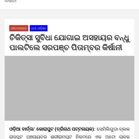
କିର୍ଷାନୀ
ଜୀବନରଙ୍ଗ
ମୋ ଓଡ଼ିଶା
ଚିକିତ୍ସା ସୁବିଧା ଯୋଗାଇ ଅସହାୟର ବନ୍ଧୁ
ପାଲଟିଲେ ସରପଞ୍ଚ ପିତାମ୍ବର କିର୍ଷାନୀ
ଓଡ଼ିଆ ବାର୍ତ୍ତା/ କୋରାପୁଟ (ତ୍ରିନାଥ ପଟ୍ଟନାୟକ):
ସେମିଲିଗୁଡା ବ୍ଲକ
ରାଜପୁଟ ପଞ୍ଚାୟତର ଶ୍ରୀରାମପୁଟ ନିକଟରେ ଏକ ଅଟୋ ଚାଳକ