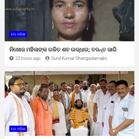
ମୋ ଓଡ଼ିଶା
ନିଖୋଜ ମହିଳାଙ୍କ ଗଳିତ ଶବ ଉଦ୍ଧାର; ତଦନ୍ତ ଜାରି
22 hours ago
Sunil Kumar Dhangadamajhi
ମୋ ଓଡ଼ିଶା