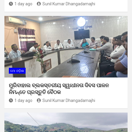
1 day ago
Sunil Kumar Dhangadamajhi
ମୋ ଓଡ଼ିଶା
ମୁରିବାହାଲ ବ୍ଲକସ୍ତରୀୟ ସ୍ୱାଧୀନତା ଦିବସ ପାଳନ
ନିମନ୍ତେ ପ୍ରସ୍ତୁତି ବୈଠକ
1 day ago
Sunil Kumar Dhangadamajhi