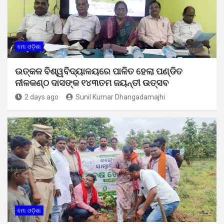
ମୋ ଓଡ଼ିଶା
ଉତ୍କଳ ବିଶ୍ୱବିଦ୍ୟାଳୟରେ ପାଳିତ ହେଲା ପଣ୍ଡିତ
ନୀଳକଣ୍ଠ ଦାସଙ୍କ ୧୪୩ତମ ଜୟନ୍ତୀ ଉତ୍ସବ
2 days ago
Sunil Kumar Dhangadamajhi
ମୋ ଓଡ଼ିଶା