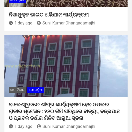
ମୋ ଓଡ଼ିଶା
ନିଶାମୁକ୍ତ ଭାରତ ଅଭିଯାନ କାର୍ଯ୍ୟକ୍ରମ
1 day ago
Sunil Kumar Dhangadamajhi
ଜ୍ଞାନ-ବିଜ୍ଞାନ
ମୋ ଓଡ଼ିଶା
ବାଲେଶ୍ୱରରେ ଶୀଘ୍ର କାର୍ଯ୍ୟକ୍ଷମ ହେବ ଡପଲର
ରାଡାର ଷ୍ଟେସନ : ୨୫୦ କିମି ପରିଧିରେ ବାତ୍ୟା, ବଜ୍ରପାତ
ଓ ପ୍ରବଳ ବର୍ଷାର ମିଳିବ ଆଗୁଆ ସୂଚନା
1 day ago
Sunil Kumar Dhangadamajhi