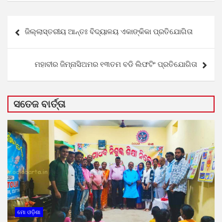
Post
ଜିଲ୍ଲାସ୍ତରୀୟ ଆନ୍ତଃ ବିଦ୍ୟାଳୟ ଏକାଙ୍କିକା ପ୍ରତିଯୋଗିତା
navigation
ମହାବୀର ଜିମ୍ନାସିଅମର ୧୩ତମ ବଡି ଲିଫଟିଂ ପ୍ରତିଯୋଗିତା
ସତେଜ ବାର୍ତ୍ତା
ମୋ ଓଡ଼ିଶା