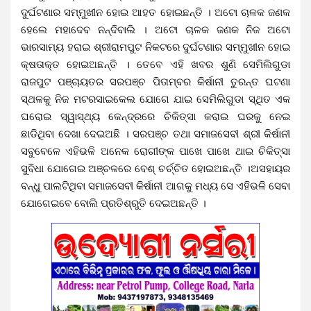
ଦୁର୍ଘଟଣାର ସମ୍ମୁଖୀନ ହୋଇ ଆହତ ହୋଇଛନ୍ତି । ଅଟୋ ଚାଳକ ଜଣକ
ହେଲେ ମହାଦେବ ନନ୍ଦିବାଲି । ଅଟୋ ଚାଳକ ଜଣକ ନିଜ ଅଟୋ
ଭାରସାମ୍ୟ ହରାଇ ଶ୍ରୀରାମପୁଟ ନିକଟରେ ଦୁର୍ଘଟଣାର ସମ୍ମୁଖୀନ ହୋଇ
କ୍ଷତାକ୍ତ ହୋଇଅଛନ୍ତି । ତେବେ ଏହି ଖବର ଶୁଣି ସେମିଲିଗୁଡା
ରାଜପୁଟ ପଞ୍ଚାୟତର ସରପଞ୍ଚ ପିତାମ୍ବର କିର୍ଷାନୀ ତୁରନ୍ତ ଘଟଣା
ସ୍ଥଳକୁ ନିଜ ମଟରସାଇକେଲ ଯୋଗେ ଯାଇ ସେମିଲିଗୁଡା ସ୍ଥିତ ଏକ
ଘରୋଇ ସ୍ୱାସ୍ଥ୍ୟ କେନ୍ଦ୍ରରେ ଚିକିତ୍ସା କରାଇ ଘରକୁ ନେଇ
ଛାଡିଥିବା ଦେଖା ଦେଇଅଛି । ସରପଞ୍ଚ ତଥା ସମାଜସେବୀ ଶ୍ରୀ କିର୍ଷାନୀ
ସବୁବେଳେ ଏହିଭଳି ଅନେକ ରୋଗୀଙ୍କ ପାଖେ ପାଖେ ଥାଇ ଚିକିତ୍ସା
ସୁବିଧା ଯୋଗେଇ ଅଞ୍ଚଳରେ ବେଶ୍ ଚର୍ଚ୍ଚିତ ହୋଇଅଛନ୍ତି ।ଅସହାୟର
ବନ୍ଧୁ ପାଲଟିଥିବା ସମାଜସେବୀ କିର୍ଷାନୀ ଆଗକୁ ମଧ୍ୟ ସେ ଏହିଭଳି ସେବା
ଯୋଗେଇବେ ବୋଲି ପ୍ରତିଶ୍ରୁତି ଦେଇଅଛନ୍ତି ।