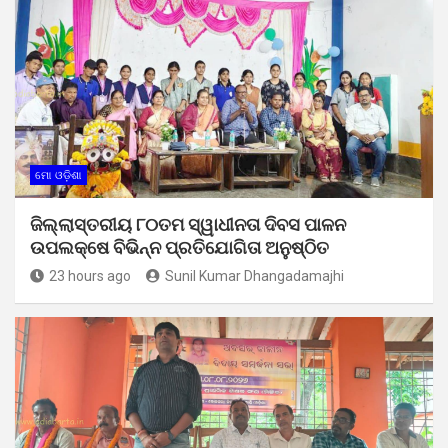
ମୋ ଓଡ଼ିଶା
ଜିଲ୍ଲାସ୍ତରୀୟ ୮୦ତମ ସ୍ୱାଧୀନତା ଦିବସ ପାଳନ
ଉପଲକ୍ଷେ ବିଭିନ୍ନ ପ୍ରତିଯୋଗିତା ଅନୁଷ୍ଠିତ
23 hours ago
Sunil Kumar Dhangadamajhi