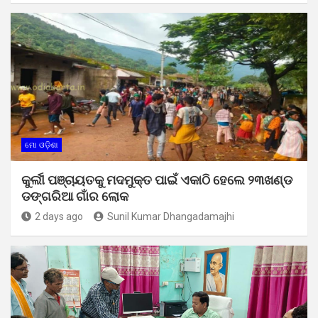
ମୋ ଓଡ଼ିଶା
କୁର୍ଲୀ ପଞ୍ଚାୟତକୁ ମଦମୁକ୍ତ ପାଇଁ ଏକାଠି ହେଲେ ୨୩ଖଣ୍ଡ
ଡଙ୍ଗରିଆ ଗାଁର ଲୋକ
2 days ago
Sunil Kumar Dhangadamajhi