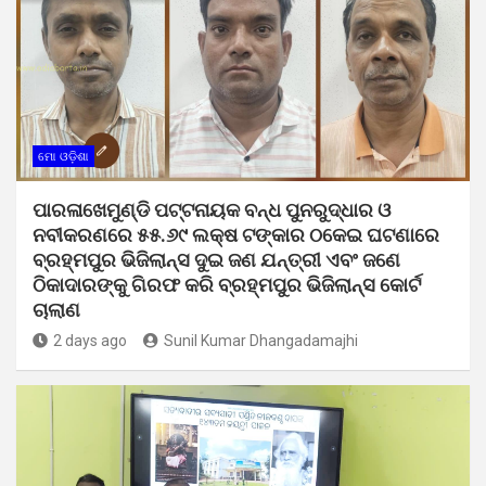
ମୋ ଓଡ଼ିଶା
ପାରଳାଖେମୁଣ୍ଡି ପଟ୍ଟନାୟକ ବନ୍ଧ ପୁନରୁଦ୍ଧାର ଓ
ନବୀକରଣରେ ୫୫.୬୯ ଲକ୍ଷ ଟଙ୍କାର ଠକେଇ ଘଟଣାରେ
ବ୍ରହ୍ମପୁର ଭିଜିଲାନ୍ସ ଦୁଇ ଜଣ ଯନ୍ତ୍ରୀ ଏବଂ ଜଣେ
ଠିକାଦାରଙ୍କୁ ଗିରଫ କରି ବ୍ରହ୍ମପୁର ଭିଜିଲାନ୍ସ କୋର୍ଟ
ଚାଲାଣ
2 days ago
Sunil Kumar Dhangadamajhi