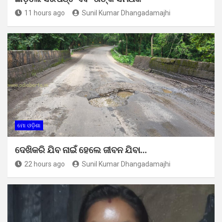
11 hours ago
Sunil Kumar Dhangadamajhi
ମୋ ଓଡ଼ିଶା
ଦେଖିକରି ଯିବ ନାଇଁ ହେଲେ ଜୀବନ ଯିବା…
22 hours ago
Sunil Kumar Dhangadamajhi