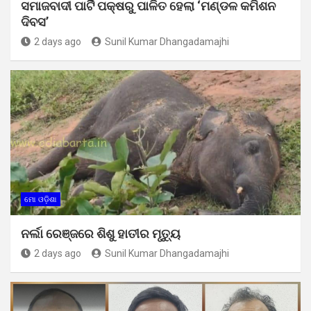
ସମାଜବାଦୀ ପାର୍ଟି ପକ୍ଷରୁ ପାଳିତ ହେଲା ‘ମଣ୍ଡଳ କମିଶନ
ଦିବସ’
2 days ago
Sunil Kumar Dhangadamajhi
ମୋ ଓଡ଼ିଶା
ନର୍ଲା ରେଞ୍ଜରେ ଶିଶୁ ହାତୀର ମୃତ୍ୟୁ
2 days ago
Sunil Kumar Dhangadamajhi