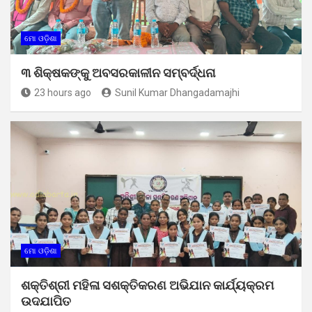
ମୋ ଓଡ଼ିଶା
୩ ଶିକ୍ଷକଙ୍କୁ ଅବସରକାଳୀନ ସମ୍ବର୍ଦ୍ଧନା
23 hours ago
Sunil Kumar Dhangadamajhi
ମୋ ଓଡ଼ିଶା
ଶକ୍ତିଶ୍ରୀ ମହିଳା ସଶକ୍ତିକରଣ ଅଭିଯାନ କାର୍ଯ୍ୟକ୍ରମ
ଉଦଯାପିତ