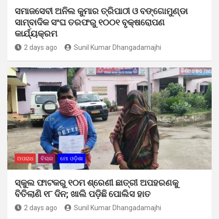
ସମାଜସେବୀ ଅନିଲ କୁମାର ତ୍ରିପାଠୀ ଓ ବଙ୍ଗୋମୁଣ୍ଡା
ସାମ୍ବାଦିକ ସଂଘ ତରଫରୁ ୧୦୦୧ ବୃକ୍ଷରୋପଣ
କାର୍ଯ୍ୟକ୍ରମ
2 days ago
Sunil Kumar Dhangadamajhi
ଅପରାଧ
ବିଚାର
ମୋ ଓଡ଼ିଶା
ସ୍କୁଲ ଫାଟକରୁ ୧୦ମ ଶ୍ରେଣୀ ଛାତ୍ରୀ ଅପହରଣକୁ
ବିତିଲାଣି ୧୮ ଦିନ; ଖାଲି ପଡ଼ିଛି ପୋଲିସ ହାତ
2 days ago
Sunil Kumar Dhangadamajhi