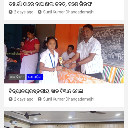
ଡହାଗାଁ ଠାରେ ବାଘ ଛାଲ ଜବତ, ଜଣେ ଗିରଫ
2 days ago
Sunil Kumar Dhangadamajhi
ଜ୍ଞାନ-ବିଜ୍ଞାନ
ମୋ ଓଡ଼ିଶା
ବିଦ୍ୟାଳୟରସ୍ତରୀୟ ଜ୍ଞାନ ବିଜ୍ଞାନ ମେଳା
2 days ago
Sunil Kumar Dhangadamajhi