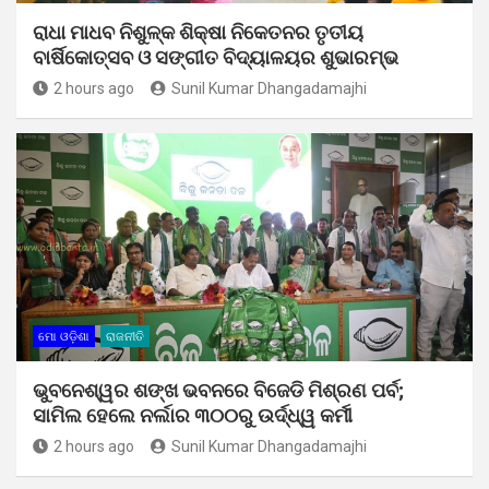
ରାଧା ମାଧବ ନିଶୁଳ୍କ ଶିକ୍ଷା ନିକେତନର ତୃତୀୟ
ବାର୍ଷିକୋତ୍ସବ ଓ ସଙ୍ଗୀତ ବିଦ୍ୟାଳୟର ଶୁଭାରମ୍ଭ
2 hours ago
Sunil Kumar Dhangadamajhi
ମୋ ଓଡ଼ିଶା
ରାଜନୀତି
ଭୁବନେଶ୍ୱର ଶଙ୍ଖ ଭବନରେ ବିଜେଡି ମିଶ୍ରଣ ପର୍ବ;
ସାମିଲ ହେଲେ ନର୍ଲାର ୩୦୦ରୁ ଉର୍ଦ୍ଧ୍ୱ କର୍ମୀ
2 hours ago
Sunil Kumar Dhangadamajhi