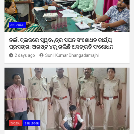
ମୋ ଓଡ଼ିଶା
ନର୍ଲା ବ୍ଲକରେ ସ୍ୱତନ୍ତ୍ର ସଘନ ସଂଶୋଧନ କାର୍ଯ୍ୟ
ପ୍ରସଙ୍ଗ: ଅଗଷ୍ଟ ୪ରୁ ଚାଲିଛି ଅସଙ୍ଗତି ସଂଶୋଧନ
2 days ago
Sunil Kumar Dhangadamajhi
ଅପରାଧ
ମୋ ଓଡ଼ିଶା