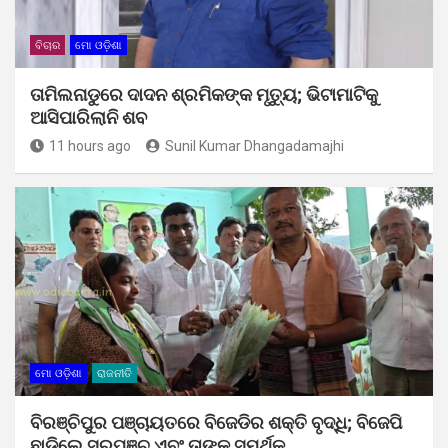
ବିଚାର
ମୋ ଓଡ଼ିଶା
ତାମିଲନାଡୁରେ ଦାଦନ ଶ୍ରମିକଙ୍କ ମୃତ୍ୟୁ; ଭିଟାମାଟିକୁ
ଆସିପାରିଲାନି ଶବ
11 hours ago
Sunil Kumar Dhangadamajhi
ମୋ ଓଡ଼ିଶା
ରାଜନୀତି
ବିରଞ୍ଚିପୁର ପଞ୍ଚାୟତରେ ବିଜେଡିର ଶକ୍ତି ବୃଦ୍ଧି; ବିଜେପି
ଛାଡ଼ିଲେ ସରପଞ୍ଚ ଏବଂ ତାଙ୍କ ସମର୍ଥକ