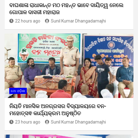
ବାଘଶାଳା ରାଧାକାନ୍ତ ମଠ ମହନ୍ତ ଭାବେ ଦାୟିତ୍ୱ ନେଲେ
ଗୋପାଳ ଦାସଜୀ ମହାରାଜ
22 hours ago
Sunil Kumar Dhangadamajhi
ମୋ ଓଡ଼ିଶା
ନିୟତି ମାନସିକ ଅନଗ୍ରସର ବିଦ୍ୟାଳୟରେ ବନ-
ମହୋତ୍ସଵ କାର୍ଯ୍ୟକ୍ରମ ଅନୁଷ୍ଠିତ
23 hours ago
Sunil Kumar Dhangadamajhi