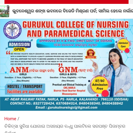
ିଶ୍ରଣ ପର୍ବ; ସାମିଲ ହେଲେ ନର୍ଲାର ୩୦୦ରୁ ଉର୍ଦ୍ଧ୍ୱ କର୍ମୀ
ସ
Home
ଚିକିତ୍ସା ସୁବିଧା ଯୋଗାଇ ଅସହାୟର ବନ୍ଧୁ ପାଲଟିଲେ ସରପଞ୍ଚ ପିତାମ୍ବର