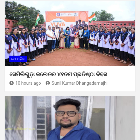
ମୋ ଓଡ଼ିଶା
ସେମିଲିଗୁଡ଼ା କଲେଜର ୪୧ତମ ପ୍ରତିଷ୍ଠା ଦିବସ
10 hours ago
Sunil Kumar Dhangadamajhi