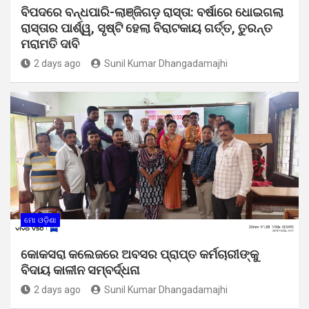
ବିପଦରେ ବନ୍ଧପାରି-ଲାଞ୍ଜିଗଡ଼ ରାସ୍ତା: ବର୍ଷାରେ ଧୋଇଗଲା
ରାସ୍ତାର ପାର୍ଶ୍ୱ, ସୃଷ୍ଟି ହେଲା ବିରାଟକାୟ ଗର୍ତ୍ତ, ତୁରନ୍ତ
ମରାମତି ଦାବି
2 days ago
Sunil Kumar Dhangadamajhi
ମୋ ଓଡ଼ିଶା
କୋକସରା କଲେଜରେ ଅବସର ପ୍ରାପ୍ତ କର୍ମଚାରୀଙ୍କୁ
ବିଦାୟ କାଳୀନ ସମ୍ବର୍ଦ୍ଧନା
2 days ago
Sunil Kumar Dhangadamajhi