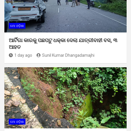
ମୋ ଓଡ଼ିଶା
ଆର୍ଟିଗା କାରକୁ ପଛପଟୁ ଧକ୍କା ଦେଲା ଯାତ୍ରୀବାହୀ ବସ, ୩
ଆହତ
1 day ago
Sunil Kumar Dhangadamajhi
ମୋ ଓଡ଼ିଶା