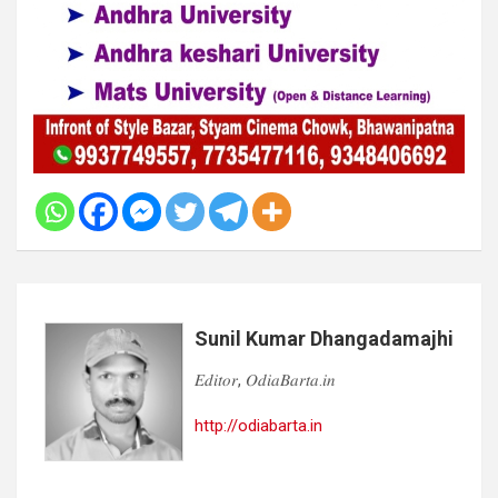
Sunil Kumar Dhangadamajhi
𝐸𝑑𝑖𝑡𝑜𝑟, 𝑂𝑑𝑖𝑎𝐵𝑎𝑟𝑡𝑎.𝑖𝑛
http://odiabarta.in