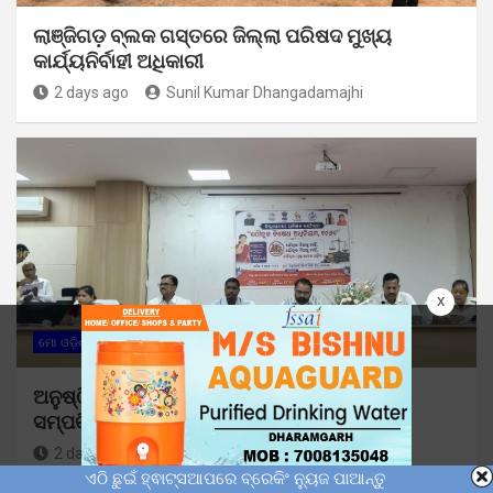
ଲାଞ୍ଜିଗଡ଼ ବ୍ଲକ ଗସ୍ତରେ ଜିଲ୍ଲା ପରିଷଦ ମୁଖ୍ୟ
କାର୍ଯ୍ୟନିର୍ବାହୀ ଅଧିକାରୀ
2 days ago
Sunil Kumar Dhangadamajhi
x
ମୋ ଓଡ଼ିଶା
ଅନୁଷ୍ଠିତ ହେଲା ଯୌତୁକ ନିଷେଧ ଅଧିନିୟମ-୧୯୬୧
ସମ୍ପର୍କିତ ଜିଲ୍ଲାସ୍ତରୀୟ ତାଲିମ ଶିବିର
2 days ago
Sunil Kumar Dhangadamajhi
ଏଠି ଛୁଇଁ ହ୍ଵାଟ୍ସଆପରେ ବ୍ରେକିଂ ନ୍ୟୁଜ ପାଆନ୍ତୁ