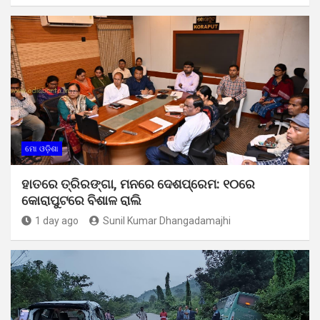
ମୋ ଓଡ଼ିଶା
ହାତରେ ତ୍ରିରଙ୍ଗା, ମନରେ ଦେଶପ୍ରେମ: ୧୦ରେ
କୋରାପୁଟରେ ବିଶାଳ ରାଲି
1 day ago
Sunil Kumar Dhangadamajhi