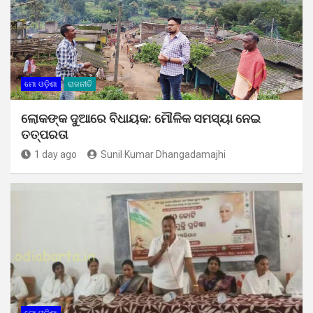
ମୋ ଓଡ଼ିଶା
ରାଜନୀତି
ଲୋକଙ୍କ ଦୁଆରେ ବିଧାୟକ: ମୌଳିକ ସମସ୍ୟା ନେଇ
ତତ୍ପରତା
1 day ago
Sunil Kumar Dhangadamajhi