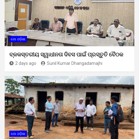
ମୋ ଓଡ଼ିଶା
ବ୍ଳକସ୍ତରୀୟ ସ୍ୱାଧୀନତା ଦିବସ ପାଇଁ ପ୍ରସ୍ତୁତି ବୈଠକ
2 days ago
Sunil Kumar Dhangadamajhi
ମୋ ଓଡ଼ିଶା