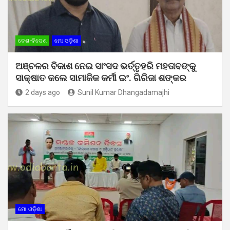
ଦେଶ-ବିଦେଶ
ମୋ ଓଡ଼ିଶା
ଅଞ୍ଚଳର ବିକାଶ ନେଇ ସାଂସଦ ଭର୍ତ୍ତୃହରି ମହତାବଙ୍କୁ
ସାକ୍ଷାତ କଲେ ସାମାଜିକ କର୍ମୀ ଇଂ. ଗିରିଜା ଶଙ୍କର
2 days ago
Sunil Kumar Dhangadamajhi
ମୋ ଓଡ଼ିଶା