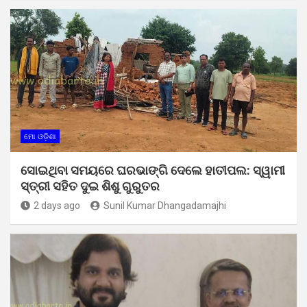
ମୋ ଓଡ଼ିଶା
ସୋଇଥିବା ସମୟରେ ଘରଭାଙ୍ଗି ଦେଲେ ହାତୀପଲ: ସ୍ୱାମୀ
ସ୍ତ୍ରୀ ସହିତ ଦୁଇ ଶିଶୁ ଗୁରୁତର
2 days ago
Sunil Kumar Dhangadamajhi