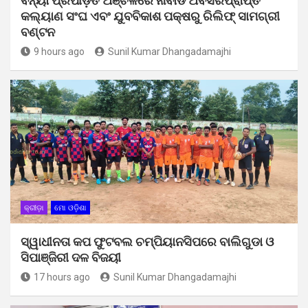
ବନ୍ୟା ପ୍ରପୀଡ଼ିତ ଅଞ୍ଚଳରେ ନାବାର୍ଡ ଅବସରପ୍ରାପ୍ତ
କଲ୍ୟାଣ ସଂଘ ଏବଂ ଯୁବବିକାଶ ପକ୍ଷରୁ ରିଲିଫ୍ ସାମଗ୍ରୀ
ବଣ୍ଟନ
9 hours ago
Sunil Kumar Dhangadamajhi
କ୍ରୀଡ଼ା
ମୋ ଓଡ଼ିଶା
ସ୍ୱାଧୀନତା କପ ଫୁଟବଲ ଚମ୍ପିୟାନସିପରେ ବାଲିଗୁଡା ଓ
ସିପାଞ୍ଜିରୀ ଦଳ ବିଜୟୀ
17 hours ago
Sunil Kumar Dhangadamajhi