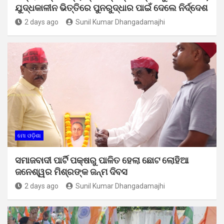
ଯୁଦ୍ଧକାଳୀନ ଭିତ୍ତିରେ ପୁନରୁଦ୍ଧାର ପାଇଁ ଦେଲେ ନିର୍ଦ୍ଦେଶ
2 days ago
Sunil Kumar Dhangadamajhi
ମୋ ଓଡ଼ିଶା
ସମାଜବାଦୀ ପାର୍ଟି ପକ୍ଷରୁ ପାଳିତ ହେଲା ଛୋଟ ଲୋହିଆ
ଜନେଶ୍ୱର ମିଶ୍ରଙ୍କ ଜନ୍ମ ଦିବସ
2 days ago
Sunil Kumar Dhangadamajhi