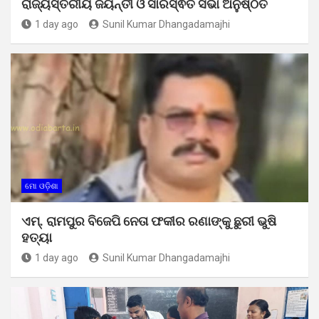
ରାଜ୍ୟସ୍ତରୀୟ ଜୟନ୍ତୀ ଓ ସାରସ୍ଵତ ସଭା ଅନୁଷ୍ଠିତ
1 day ago
Sunil Kumar Dhangadamajhi
ମୋ ଓଡ଼ିଶା
ଏମ୍. ରାମପୁର ବିଜେପି ନେତା ଫକୀର ରଣାଙ୍କୁ ଛୁରୀ ଭୁଷି
ହତ୍ୟା
1 day ago
Sunil Kumar Dhangadamajhi