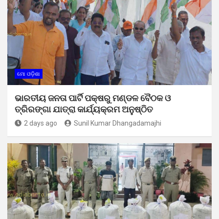
ମୋ ଓଡ଼ିଶା
ଭାରତୀୟ ଜନତା ପାର୍ଟି ପକ୍ଷରୁ ମଣ୍ଡଳ ବୈଠକ ଓ
ତ୍ରିରଙ୍ଗା ଯାତ୍ରା କାର୍ଯ୍ୟକ୍ରମ ଅନୁଷ୍ଠିତ
2 days ago
Sunil Kumar Dhangadamajhi