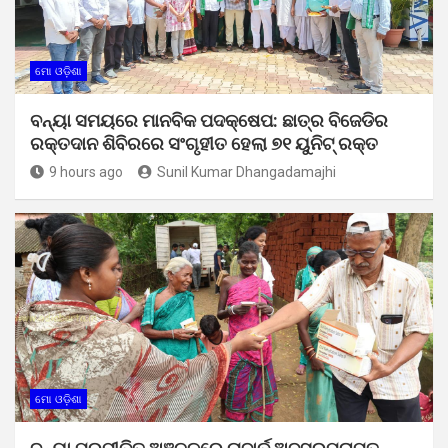
ମୋ ଓଡ଼ିଶା
ବନ୍ୟା ସମୟରେ ମାନବିକ ପଦକ୍ଷେପ: ଛାତ୍ର ବିଜେଡିର
ରକ୍ତଦାନ ଶିବିରରେ ସଂଗୃହୀତ ହେଲା ୭୧ ୟୁନିଟ୍ ରକ୍ତ
9 hours ago
Sunil Kumar Dhangadamajhi
ମୋ ଓଡ଼ିଶା