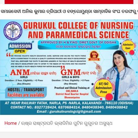
ଗୋମୁଣ୍ଡା ସାମ୍ବାଦିକ ସଂଘ ତରଫରୁ ୧୦୦୧ ବୃକ୍ଷରୋପଣ କାର୍ଯ୍ୟକ୍ରମ
Home
ଋଷ୍‌ର ରାଷ୍ଟ୍ରପତି ଭ୍ଲାଦିମିର ପୁଟିନ ଗୁରୁତର ଅସୁସ୍ଥ