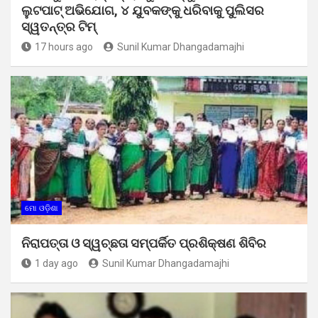
ଲୁଟପାଟ୍ ଅଭିଯୋଗ, ୪ ଯୁବକଙ୍କୁ ଧରିବାକୁ ପୁଲିସର
ସ୍ୱତନ୍ତ୍ର ଟିମ୍
17 hours ago
Sunil Kumar Dhangadamajhi
ମୋ ଓଡ଼ିଶା
ନିରାପତ୍ତା ଓ ସ୍ୱଚ୍ଛତା ସମ୍ପର୍କିତ ପ୍ରଶିକ୍ଷଣ ଶିବିର
1 day ago
Sunil Kumar Dhangadamajhi