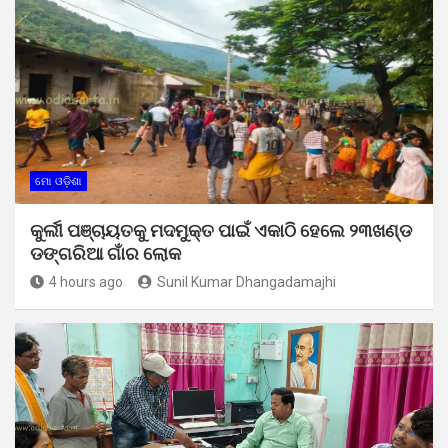
ମୋ ଓଡ଼ିଶା
କୁର୍ଲୀ ପଞ୍ଚାୟତକୁ ମଦମୁକ୍ତ ପାଇଁ ଏକାଠି ହେଲେ ୨୩ଖଣ୍ଡ
ଡଙ୍ଗରିଆ ଗାଁର ଲୋକ
4 hours ago
Sunil Kumar Dhangadamajhi