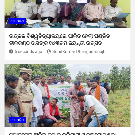
ମୋ ଓଡ଼ିଶା
ଉତ୍କଳ ବିଶ୍ୱବିଦ୍ୟାଳୟରେ ପାଳିତ ହେଲା ପଣ୍ଡିତ
ନୀଳକଣ୍ଠ ଦାସଙ୍କ ୧୪୩ତମ ଜୟନ୍ତୀ ଉତ୍ସବ
5 seconds ago
Sunil Kumar Dhangadamajhi
ମୋ ଓଡ଼ିଶା
ସମାଜସେବୀ ଅନିଲ କୁମାର ତ୍ରିପାଠୀ ଓ ବଙ୍ଗୋମୁଣ୍ଡା