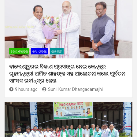
ଦେଶ-ବିଦେଶ
ମୋ ଓଡ଼ିଶା
ରାଜନୀତି
ବାଲେଶ୍ୱରର ବିକାଶ ପ୍ରସଙ୍ଗ ନେଇ କେନ୍ଦ୍ର
ଗୃହମନ୍ତ୍ରୀ ଅମିତ ଶାହଙ୍କ ସହ ଆଲୋଚନା କଲେ ପୂର୍ବତନ
ସାଂସଦ ରବୀନ୍ଦ୍ର ଜେନା
9 hours ago
Sunil Kumar Dhangadamajhi