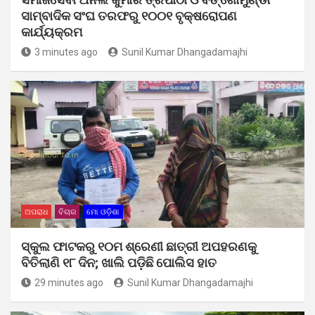
ସାମ୍ବାଦିକ ସଂଘ ତରଫରୁ ୧୦୦୧ ବୃକ୍ଷରୋପଣ
କାର୍ଯ୍ୟକ୍ରମ
3 minutes ago
Sunil Kumar Dhangadamajhi
ଅପରାଧ
ବିଚାର
ମୋ ଓଡ଼ିଶା
ସ୍କୁଲ ଫାଟକରୁ ୧୦ମ ଶ୍ରେଣୀ ଛାତ୍ରୀ ଅପହରଣକୁ
ବିତିଲାଣି ୧୮ ଦିନ; ଖାଲି ପଡ଼ିଛି ପୋଲିସ ହାତ
29 minutes ago
Sunil Kumar Dhangadamajhi