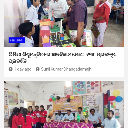
ମୋ ଓଡ଼ିଶା
ରିଷିଡା ଶିଶୁମନ୍ଦିରରେ ଜ୍ଞାନବିଜ୍ଞାନ ମେଳା: ୧୩୮ ପ୍ରକଳ୍ପ
ପ୍ରଦର୍ଶିତ
1 day ago
Sunil Kumar Dhangadamajhi