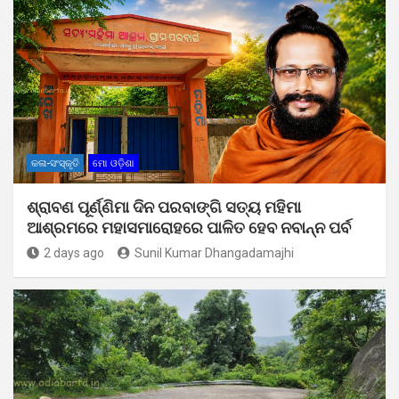
କଳା-ସଂସ୍କୃତି
ମୋ ଓଡ଼ିଶା
ଶ୍ରାବଣ ପୂର୍ଣ୍ଣିମା ଦିନ ପରବାଙ୍ଗି ସତ୍ୟ ମହିମା
ଆଶ୍ରମରେ ମହାସମାରୋହରେ ପାଳିତ ହେବ ନବାନ୍ନ ପର୍ବ
2 days ago
Sunil Kumar Dhangadamajhi