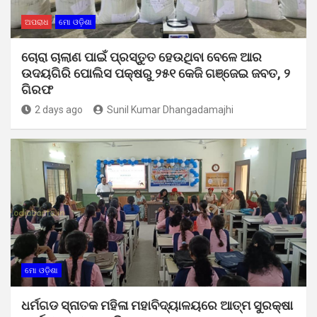
ଅପରାଧ
ମୋ ଓଡ଼ିଶା
ଚୋରା ଚାଲାଣ ପାଇଁ ପ୍ରସ୍ତୁତ ହେଉଥିବା ବେଳେ ଆର
ଉଦୟଗିରି ପୋଲିସ ପକ୍ଷରୁ ୨୫୧ କେଜି ଗଞ୍ଜେଇ ଜବତ, ୨
ଗିରଫ
2 days ago
Sunil Kumar Dhangadamajhi
ମୋ ଓଡ଼ିଶା
ଧର୍ମଗଡ ସ୍ନାତକ ମହିଳା ମହାବିଦ୍ୟାଳୟରେ ଆତ୍ମ ସୁରକ୍ଷା