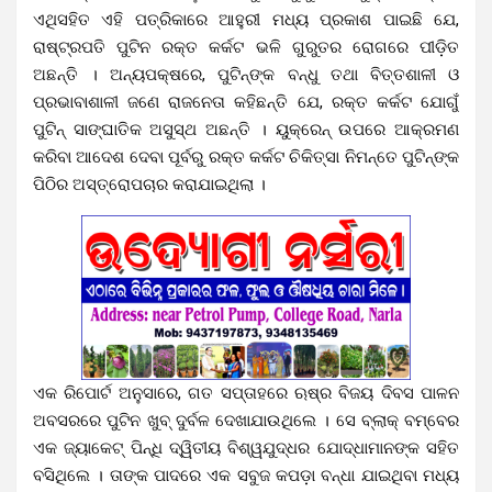
ଏଥିସହିତ ଏହି ପତ୍ରିକାରେ ଆହୁରୀ ମଧ୍ୟ ପ୍ରକାଶ ପାଇଛି ଯେ,
ରାଷ୍ଟ୍ରପତି ପୁଟିନ ରକ୍ତ କର୍କଟ ଭଳି ଗୁରୁତର ରୋଗରେ ପୀଡ଼ିତ
ଅଛନ୍ତି । ଅନ୍ୟପକ୍ଷରେ, ପୁଟିନ୍‌ଙ୍କ ବନ୍ଧୁ ତଥା ବିତ୍ତଶାଳୀ ଓ
ପ୍ରଭାବାଶାଳୀ ଜଣେ ରାଜନେତା କହିଛନ୍ତି ଯେ, ରକ୍ତ କର୍କଟ ଯୋଗୁଁ
ପୁଟିନ୍‌ ସାଙ୍ଘାତିକ ଅସୁସ୍ଥ ଅଛନ୍ତି । ୟୁକ୍ରେନ୍‌ ଉପରେ ଆକ୍ରମଣ
କରିବା ଆଦେଶ ଦେବା ପୂର୍ବରୁ ରକ୍ତ କର୍କଟ ଚିକିତ୍ସା ନିମନ୍ତେ ପୁଟିନ୍‌ଙ୍କ
ପିଠିର ଅସ୍ତ୍ରୋପଚାର କରାଯାଇଥିଲା ।
ଏକ ରିପୋର୍ଟ ଅନୁସାରେ, ଗତ ସପ୍ତାହରେ ଋଷ୍‌ର ବିଜୟ ଦିବସ ପାଳନ
ଅବସରରେ ପୁଟିନ ଖୁବ୍‌ ଦୁର୍ବଳ ଦେଖାଯାଉଥିଲେ । ସେ ବ୍ଲାକ୍‌ ବମ୍ବେର
ଏକ ଜ୍ୟାକେଟ୍‌ ପିନ୍ଧି ଦ୍ୱିତୀୟ ବିଶ୍ୱଯୁଦ୍ଧର ଯୋଦ୍ଧାମାନଙ୍କ ସହିତ
ବସିଥିଲେ । ତାଙ୍କ ପାଦରେ ଏକ ସବୁଜ କପଡ଼ା ବନ୍ଧା ଯାଇଥିବା ମଧ୍ୟ