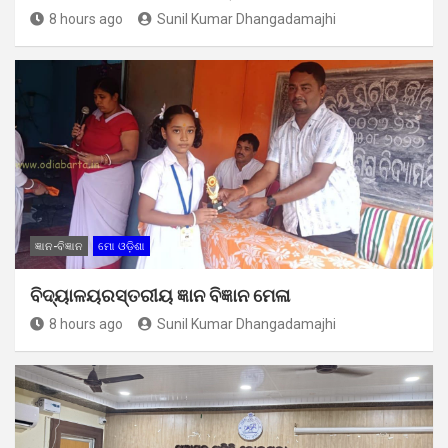
8 hours ago
Sunil Kumar Dhangadamajhi
ଜ୍ଞାନ-ବିଜ୍ଞାନ
ମୋ ଓଡ଼ିଶା
ବିଦ୍ୟାଳୟରସ୍ତରୀୟ ଜ୍ଞାନ ବିଜ୍ଞାନ ମେଳା
8 hours ago
Sunil Kumar Dhangadamajhi