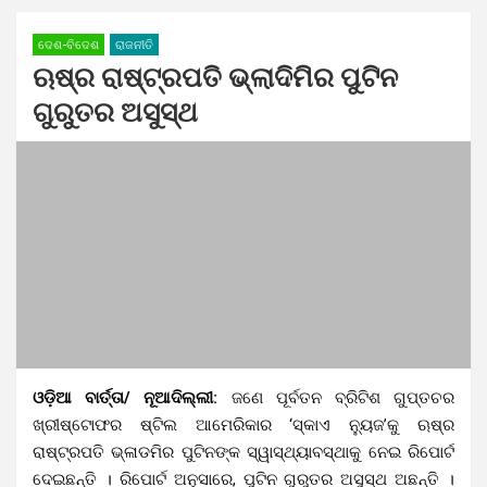
ଦେଶ-ବିଦେଶ
ରାଜନୀତି
ଋଷ୍‌ର ରାଷ୍ଟ୍ରପତି ଭ୍ଲାଦିମିର ପୁଟିନ
ଗୁରୁତର ଅସୁସ୍ଥ
ଓଡ଼ିଆ ବାର୍ତ୍ତା/ ନୂଆଦିଲ୍ଲୀ:
ଜଣେ ପୂର୍ବତନ ବ୍ରିଟିଶ ଗୁପ୍ତଚର
ଖ୍ରୀଷ୍ଟୋଫର ଷ୍ଟିଲ ଆମେରିକାର ‘ସ୍କାଏ ନୁ୍ୟଜ’କୁ ଋଷ୍‌ର
ରାଷ୍ଟ୍ରପତି ଭ୍ଳାଡମିର ପୁଟିନଙ୍କ ସ୍ୱାସ୍ଥ୍ୟାବସ୍ଥାକୁ ନେଇ ରିପୋର୍ଟ
ଦେଇଛନ୍ତି । ରିପୋର୍ଟ ଅନୁସାରେ, ପୁଟିନ ଗୁରୁତର ଅସୁସ୍ଥ ଅଛନ୍ତି ।