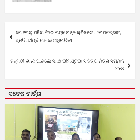
Post
ମେ ୨୩ରୁ ମହିଳା ଟି୨୦ ଚ୍ୟାଲେଞ୍ଜ କ୍ରିକେଟ : ହରମନପ୍ରୀତ,
navigation
ସ୍ମୃତି, ଦୀପ୍ତି ହେଲେ ଅଧିନାୟିକା
ଚିନ୍ମୟୀ ଚାନ୍ଦ ପାଇଲେ‌ ସନ୍ଥ ଭୀମପ୍ରଭା ସାହିତ୍ୟ ମିତ୍ର ସମ୍ମାନ
୨୦୨୨
ସତେଜ ବାର୍ତ୍ତା