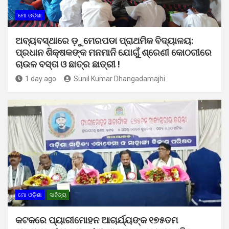
ମୋ ଓଡ଼ିଶା
ଅବ୍ୟବସ୍ଥାରେ ଡ଼ୁମେରପଡା ପ୍ରାଥମିକ ବିଦ୍ୟାଳୟ:
ପ୍ରଧାନ ଶିକ୍ଷକଙ୍କ ମନମାନି ଯୋଗୁଁ ଶ୍ରେଣୀ କୋଠରୀରେ
ଚାଉଳ ବସ୍ତା ଓ ଛାତ୍ର ଛାତ୍ରୀ !
1 day ago
Sunil Kumar Dhangadamajhi
ମୋ ଓଡ଼ିଶା
ସାହିତ୍ୟ
କଟକରେ ପ୍ୟାରୀମୋହନ ଆଚାର୍ଯ୍ୟଙ୍କ ୧୭୫ତମ