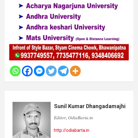
Sunil Kumar Dhangadamajhi
𝐸𝑑𝑖𝑡𝑜𝑟, 𝑂𝑑𝑖𝑎𝐵𝑎𝑟𝑡𝑎.𝑖𝑛
http://odiabarta.in