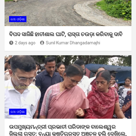
ମୋ ଓଡ଼ିଶା
ବିପଦ ସାଜିଛି ହାତୀଶାଲ ଘାଟି, ରାସ୍ତା ଚଉଡ଼ା କରିବାକୁ ଦାବି
2 days ago
Sunil Kumar Dhangadamajhi
ମୋ ଓଡ଼ିଶା
ଉପମୁଖ୍ୟମନ୍ତ୍ରୀ ପ୍ରଭାତୀ ପରିଡାଙ୍କ ବାଲେଶ୍ୱର
ଜିଲ୍ଲା ଗସ୍ତ: ବନ୍ୟା କ୍ଷତିଗ୍ରସ୍ତ ଅଞ୍ଚଳ ବୁଲି ଦେଖିଲେ,