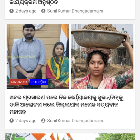
କାର୍ଯ୍ୟକ୍ରମ ଅନୁଷ୍ଠିତ
2 days ago
Sunil Kumar Dhangadamajhi
ଜୀବନରଙ୍ଗ
ମୋ ଓଡ଼ିଶା
ଖବର ପ୍ରସାରଣ ପରେ ନିଜ କାର୍ଯ୍ୟାଳୟକୁ ସୁକାନ୍ତିଙ୍କୁ
ଡାକି ଆଲୋଚନା କଲେ ଜିଲ୍ଲାପାଳ ମନୋଜ ସତ୍ୟବାନ
ମହାଜନ
2 days ago
Sunil Kumar Dhangadamajhi