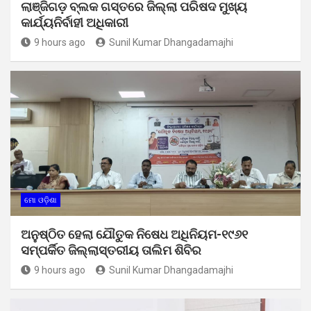
ଲାଞ୍ଜିଗଡ଼ ବ୍ଲକ ଗସ୍ତରେ ଜିଲ୍ଲା ପରିଷଦ ମୁଖ୍ୟ
କାର୍ଯ୍ୟନିର୍ବାହୀ ଅଧିକାରୀ
9 hours ago
Sunil Kumar Dhangadamajhi
ମୋ ଓଡ଼ିଶା
ଅନୁଷ୍ଠିତ ହେଲା ଯୌତୁକ ନିଷେଧ ଅଧିନିୟମ-୧୯୬୧
ସମ୍ପର୍କିତ ଜିଲ୍ଲାସ୍ତରୀୟ ତାଲିମ ଶିବିର
9 hours ago
Sunil Kumar Dhangadamajhi