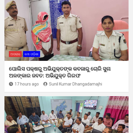
ଅପରାଧ
ମୋ ଓଡ଼ିଶା
ପୋଲିସ ପକ୍ଷରୁ ଅଭିଯୁକ୍ତଙ୍କ କବଜାରୁ ଚୋରି ସୁନା
ଅଳଙ୍କାର ଜବତ: ଅଭିଯୁକ୍ତ ଗିରଫ
17 hours ago
Sunil Kumar Dhangadamajhi