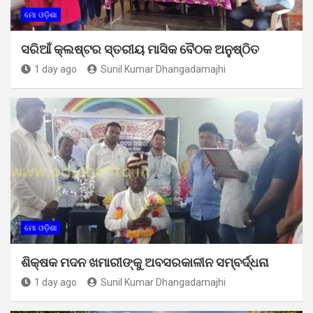
ମୋ ଓଡ଼ିଶା
ସରିଆଁ କ୍ଲଷ୍ଟର ସ୍ତରୀୟ ମାସିକ ବୈଠକ ଅନୁଷ୍ଠିତ
1 day ago
Sunil Kumar Dhangadamajhi
ମୋ ଓଡ଼ିଶା
ଶିକ୍ଷକ ମଦନ ଖମାରୀଙ୍କୁ ଅବସରକାଳୀନ ସମ୍ବର୍ଦ୍ଧନା
1 day ago
Sunil Kumar Dhangadamajhi