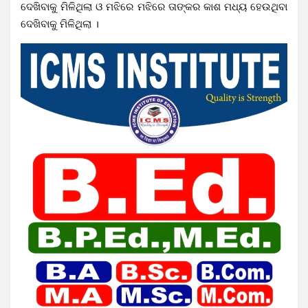
ଦେଖିବାକୁ ମିଳିଥିଲା ଓ ମଝିରେ ମଝିରେ ତାଙ୍କର କାଶ ମଧ୍ୟ ହେଉଥିବା
ଦେଖିବାକୁ ମିଳିଥିଲା ।