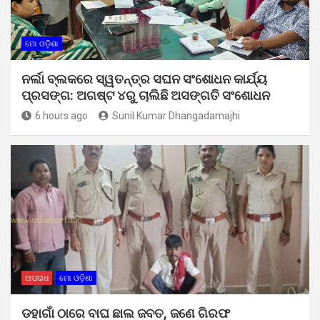
ମୋ ଓଡ଼ିଶା
ନର୍ଲା ବ୍ଲକରେ ସ୍ୱତନ୍ତ୍ର ସଘନ ସଂଶୋଧନ କାର୍ଯ୍ୟ
ପ୍ରସଙ୍ଗ: ଅଗଷ୍ଟ ୪ରୁ ଚାଲିଛି ଅସଙ୍ଗତି ସଂଶୋଧନ
6 hours ago
Sunil Kumar Dhangadamajhi
ଅପରାଧ
ମୋ ଓଡ଼ିଶା
ଡହାଗାଁ ଠାରେ ବାଘ ଛାଲ ଜବତ, ଜଣେ ଗିରଫ