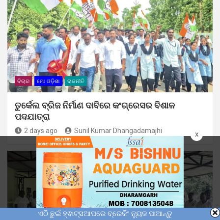
ବିଚାର
ମୋ ଓଡ଼ିଶା
ରାଜନୀତି
ତୁର୍କେଲ ବ୍ରିଜ ନିର୍ମାଣ ଦାବିରେ କଂଗ୍ରେସର ବିଶାଳ
ପଦଯାତ୍ରା
2 days ago
Sunil Kumar Dhangadamajhi
x
ଏଠି ଛୁଇଁ ହ୍ଵାଟ୍ସଆପରେ ବ୍ରେକିଂ ନ୍ୟୁଜ ପାଆନ୍ତୁ