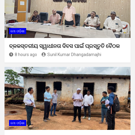
ମୋ ଓଡ଼ିଶା
ବ୍ଳକସ୍ତରୀୟ ସ୍ୱାଧୀନତା ଦିବସ ପାଇଁ ପ୍ରସ୍ତୁତି ବୈଠକ
8 hours ago
Sunil Kumar Dhangadamajhi
ମୋ ଓଡ଼ିଶା