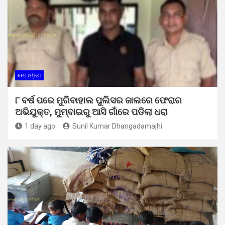
ମୋ ଓଡ଼ିଶା
୮ ବର୍ଷ ପରେ ମୁରିବାହାଲ ପୁଲିସର ଜାଲରେ ଫେରାର
ଅଭିଯୁକ୍ତ, ମୁମ୍ବାଇରୁ ଆସି ଗାଁରେ ପଡିଲା ଧରା
1 day ago
Sunil Kumar Dhangadamajhi