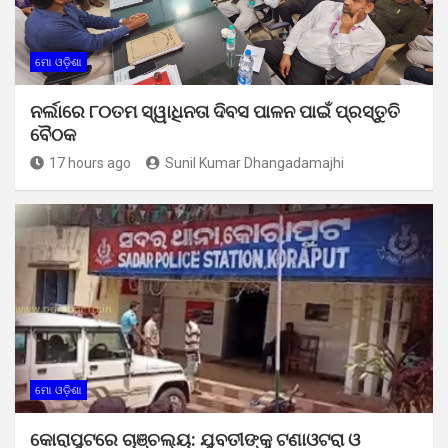
ମୋ ଓଡ଼ିଶା
ନର୍ଲାରେ ୮୦ତମ ସ୍ୱାଧିନତା ଦିବସ ପାଳନ ପାଇଁ ପ୍ରସ୍ତୁତି
ବୈଠକ
17 hours ago
Sunil Kumar Dhangadamajhi
ମୋ ଓଡ଼ିଶା
କୋରାପୁଟରେ ଚାଞ୍ଚଲ୍ୟ: ଯୁବତୀଙ୍କୁ ଟଣାଓଟରା ଓ