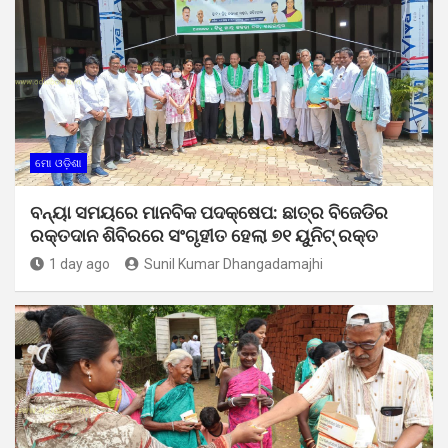
ମୋ ଓଡ଼ିଶା
ବନ୍ୟା ସମୟରେ ମାନବିକ ପଦକ୍ଷେପ: ଛାତ୍ର ବିଜେଡିର
ରକ୍ତଦାନ ଶିବିରରେ ସଂଗୃହୀତ ହେଲା ୭୧ ୟୁନିଟ୍ ରକ୍ତ
1 day ago
Sunil Kumar Dhangadamajhi