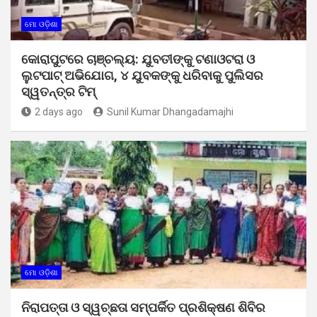
ମୋ ଓଡ଼ିଶା
କୋରାପୁଟରେ ଚାଞ୍ଚଲ୍ୟ: ଯୁବତୀଙ୍କୁ ଟଣାଓଟରା ଓ
ଲୁଟପାଟ୍ ଅଭିଯୋଗ, ୪ ଯୁବକଙ୍କୁ ଧରିବାକୁ ପୁଲିସର
ସ୍ୱତନ୍ତ୍ର ଟିମ୍
2 days ago
Sunil Kumar Dhangadamajhi
ମୋ ଓଡ଼ିଶା
ନିରାପତ୍ତା ଓ ସ୍ୱଚ୍ଛତା ସମ୍ପର୍କିତ ପ୍ରଶିକ୍ଷଣ ଶିବିର