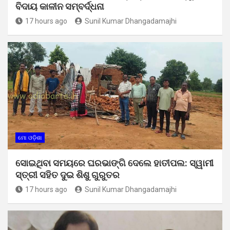
ବିଦାୟ କାଳୀନ ସମ୍ବର୍ଦ୍ଧନା
17 hours ago
Sunil Kumar Dhangadamajhi
ମୋ ଓଡ଼ିଶା
ସୋଇଥିବା ସମୟରେ ଘରଭାଙ୍ଗି ଦେଲେ ହାତୀପଲ: ସ୍ୱାମୀ
ସ୍ତ୍ରୀ ସହିତ ଦୁଇ ଶିଶୁ ଗୁରୁତର
17 hours ago
Sunil Kumar Dhangadamajhi