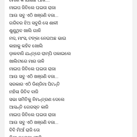
ମାଇପ ଜିତିଲେ ଘଇତା ରାଜା
ଆଉ ସବୁ ଏଠି ଖଞ୍ଜଣି ବଜା….
ଗରିବର ଝିଅ ସବୁରି ସେ ଶାଳୀ
ଶୁଣୁଥିବ ଖାଲି ଗାଳି
ମଦ, ମାଂସ, ଟଙ୍କା ନେଇଅଛ ଭାଇ
କାହାକୁ କହିବ ଖୋଲି
ଡ଼ାକବାଜି ଯନ୍ତ୍ରେ ରାମ୍ପି ପକାଇଲେ
ଖାଲିଟାରେ ମାର ତାଳି
ମାଇପ ଜିତିଲେ ଘଇତା ରାଜା
ଆଉ ସବୁ ଏଠି ଖଞ୍ଜଣି ବଜା….
ସରକାର ଏଠି ଡିଣ୍ଡିମା ପିଟନ୍ତି
ମହିଳା ଜିତିବ ବାଜି
ସଭା ସମିତିକୁ ନିମନ୍ତ୍ରଣ ଦେଲେ
ଆସନ୍ତି ଗେରସ୍ତ କାଜି
ମାଇପ ଜିତିଲେ ଘଇତା ରାଜା
ଆଉ ସବୁ ଏଠି ଖଞ୍ଜଣି ବଜା….
ବିବି ମିଆଁ ରାଜି ତୋ