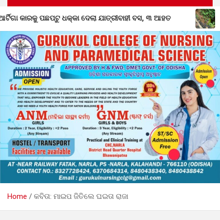
୍ରୀବାହୀ ବସ, ୩ ଆହତ
ବିପଦରେ ବନ୍ଧପାରି-ଲାଞ୍ଜିଗଡ଼ ରାସ୍ତା: ବର୍
Home
କବିତା: ମାଇପ ଜିତିଲେ ଘଇତା ରାଜା