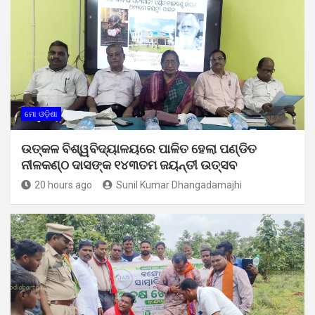
ମୋ ଓଡ଼ିଶା
ଉତ୍କଳ ବିଶ୍ୱବିଦ୍ୟାଳୟରେ ପାଳିତ ହେଲା ପଣ୍ଡିତ
ନୀଳକଣ୍ଠ ଦାସଙ୍କ ୧୪୩ତମ ଜୟନ୍ତୀ ଉତ୍ସବ
20 hours ago
Sunil Kumar Dhangadamajhi