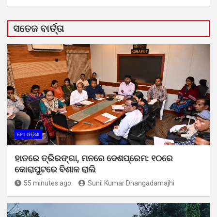
ସତେଜ ବାର୍ତ୍ତା
ମୋ ଓଡ଼ିଶା
ହାତରେ ତ୍ରିରଙ୍ଗା, ମନରେ ଦେଶପ୍ରେମ: ୧୦ରେ
କୋରାପୁଟରେ ବିଶାଳ ରାଲି
55 minutes ago
Sunil Kumar Dhangadamajhi