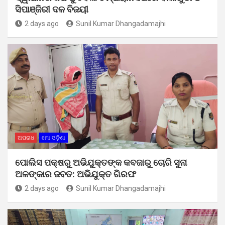
ସିପାଞ୍ଜିରୀ ଦଳ ବିଜୟୀ
2 days ago
Sunil Kumar Dhangadamajhi
ଅପରାଧ
ମୋ ଓଡ଼ିଶା
ପୋଲିସ ପକ୍ଷରୁ ଅଭିଯୁକ୍ତଙ୍କ କବଜାରୁ ଚୋରି ସୁନା
ଅଳଙ୍କାର ଜବତ: ଅଭିଯୁକ୍ତ ଗିରଫ
2 days ago
Sunil Kumar Dhangadamajhi