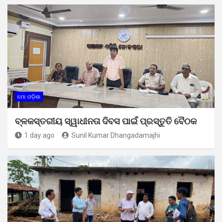
ମୋ ଓଡ଼ିଶା
ବ୍ଳକସ୍ତରୀୟ ସ୍ୱାଧୀନତା ଦିବସ ପାଇଁ ପ୍ରସ୍ତୁତି ବୈଠକ
1 day ago
Sunil Kumar Dhangadamajhi