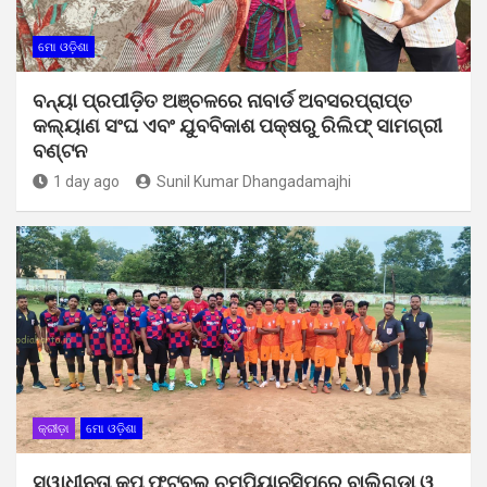
ମୋ ଓଡ଼ିଶା
ବନ୍ୟା ପ୍ରପୀଡ଼ିତ ଅଞ୍ଚଳରେ ନାବାର୍ଡ ଅବସରପ୍ରାପ୍ତ
କଲ୍ୟାଣ ସଂଘ ଏବଂ ଯୁବବିକାଶ ପକ୍ଷରୁ ରିଲିଫ୍ ସାମଗ୍ରୀ
ବଣ୍ଟନ
1 day ago
Sunil Kumar Dhangadamajhi
କ୍ରୀଡ଼ା
ମୋ ଓଡ଼ିଶା
ସ୍ୱାଧୀନତା କପ ଫୁଟବଲ ଚମ୍ପିୟାନସିପରେ ବାଲିଗୁଡା ଓ