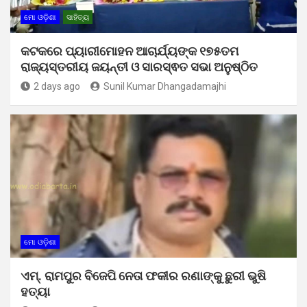
ମୋ ଓଡ଼ିଶା
ସାହିତ୍ୟ
କଟକରେ ପ୍ୟାରୀମୋହନ ଆଚାର୍ଯ୍ୟଙ୍କ ୧୭୫ତମ
ରାଜ୍ୟସ୍ତରୀୟ ଜୟନ୍ତୀ ଓ ସାରସ୍ଵତ ସଭା ଅନୁଷ୍ଠିତ
2 days ago
Sunil Kumar Dhangadamajhi
ମୋ ଓଡ଼ିଶା
ଏମ୍. ରାମପୁର ବିଜେପି ନେତା ଫକୀର ରଣାଙ୍କୁ ଛୁରୀ ଭୁଷି
ହତ୍ୟା