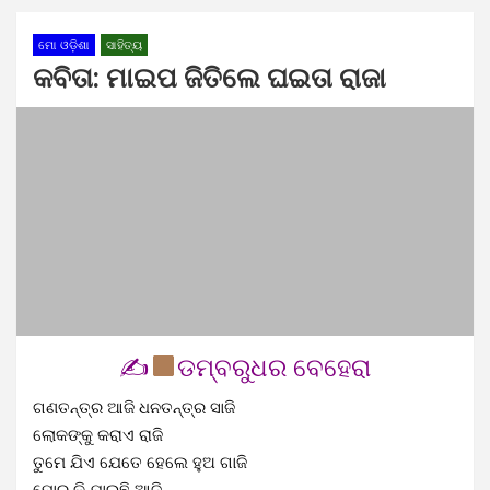
ମୋ ଓଡ଼ିଶା
ସାହିତ୍ୟ
କବିତା: ମାଇପ ଜିତିଲେ ଘଇତା ରାଜା
✍
ଡମ୍ବରୁଧର ବେହେରା
ଗଣତନ୍ତ୍ର ଆଜି ଧନତନ୍ତ୍ର ସାଜି
ଲୋକଙ୍କୁ କରାଏ ରାଜି
ତୁମେ ଯିଏ ଯେତେ ହେଲେ ହୁଅ ଗାଜି
ମୋର କି ଯାଇଛି ଆଜି…..