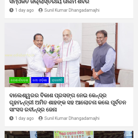
ସମ୍ପର୍କିତ ଜିଲ୍ଲାସ୍ତରୀୟ ତାଲିମ ଶିବିର
1 day ago
Sunil Kumar Dhangadamajhi
ଦେଶ-ବିଦେଶ
ମୋ ଓଡ଼ିଶା
ରାଜନୀତି
ବାଲେଶ୍ୱରର ବିକାଶ ପ୍ରସଙ୍ଗ ନେଇ କେନ୍ଦ୍ର
ଗୃହମନ୍ତ୍ରୀ ଅମିତ ଶାହଙ୍କ ସହ ଆଲୋଚନା କଲେ ପୂର୍ବତନ
ସାଂସଦ ରବୀନ୍ଦ୍ର ଜେନା
1 day ago
Sunil Kumar Dhangadamajhi