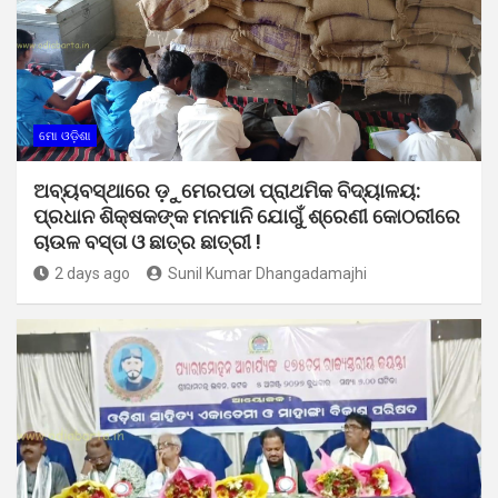
ମୋ ଓଡ଼ିଶା
ଅବ୍ୟବସ୍ଥାରେ ଡ଼ୁମେରପଡା ପ୍ରାଥମିକ ବିଦ୍ୟାଳୟ:
ପ୍ରଧାନ ଶିକ୍ଷକଙ୍କ ମନମାନି ଯୋଗୁଁ ଶ୍ରେଣୀ କୋଠରୀରେ
ଚାଉଳ ବସ୍ତା ଓ ଛାତ୍ର ଛାତ୍ରୀ !
2 days ago
Sunil Kumar Dhangadamajhi