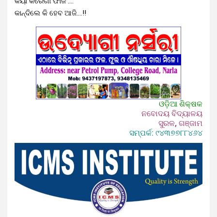
କିୟା କରେଗା ଫାଜି ….
କାନ୍ଦିଲେ କି ହେବ ଆଜି….!!
ଓଡ଼ିଆ ଶିକ୍ଷକ
ନବୋଦୟ ବିଦ୍ୟାଳୟ
ସୁରଳ, ଗଞ୍ଜାମ
ସମ୍ପର୍କ: ୯୪୩୭୭୮୮୪୬୪