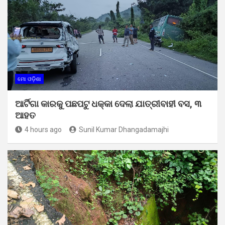
ମୋ ଓଡ଼ିଶା
ଆର୍ଟିଗା କାରକୁ ପଛପଟୁ ଧକ୍କା ଦେଲା ଯାତ୍ରୀବାହୀ ବସ, ୩
ଆହତ
4 hours ago
Sunil Kumar Dhangadamajhi