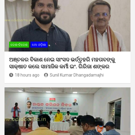
ଦେଶ-ବିଦେଶ
ମୋ ଓଡ଼ିଶା
ଅଞ୍ଚଳର ବିକାଶ ନେଇ ସାଂସଦ ଭର୍ତ୍ତୃହରି ମହତାବଙ୍କୁ
ସାକ୍ଷାତ କଲେ ସାମାଜିକ କର୍ମୀ ଇଂ. ଗିରିଜା ଶଙ୍କର
18 hours ago
Sunil Kumar Dhangadamajhi