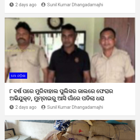
2 days ago
Sunil Kumar Dhangadamajhi
ମୋ ଓଡ଼ିଶା
୮ ବର୍ଷ ପରେ ମୁରିବାହାଲ ପୁଲିସର ଜାଲରେ ଫେରାର
ଅଭିଯୁକ୍ତ, ମୁମ୍ବାଇରୁ ଆସି ଗାଁରେ ପଡିଲା ଧରା
2 days ago
Sunil Kumar Dhangadamajhi