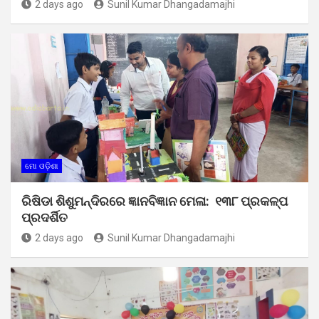
2 days ago
Sunil Kumar Dhangadamajhi
ମୋ ଓଡ଼ିଶା
ରିଷିଡା ଶିଶୁମନ୍ଦିରରେ ଜ୍ଞାନବିଜ୍ଞାନ ମେଳା: ୧୩୮ ପ୍ରକଳ୍ପ
ପ୍ରଦର୍ଶିତ
2 days ago
Sunil Kumar Dhangadamajhi