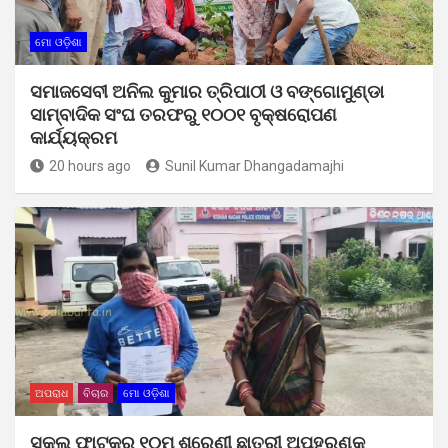
ମୋ ଓଡ଼ିଶା
ସମାଜସେବୀ ଅନିଲ କୁମାର ତ୍ରିପାଠୀ ଓ ବଙ୍ଗୋମୁଣ୍ଡା
ସାମ୍ବାଦିକ ସଂଘ ତରଫରୁ ୧୦୦୧ ବୃକ୍ଷରୋପଣ
କାର୍ଯ୍ୟକ୍ରମ
20 hours ago
Sunil Kumar Dhangadamajhi
ଅପରାଧ
ବିଚାର
ମୋ ଓଡ଼ିଶା
ସ୍କୁଲ ଫାଟକରୁ ୧୦ମ ଶ୍ରେଣୀ ଛାତ୍ରୀ ଅପହରଣକୁ