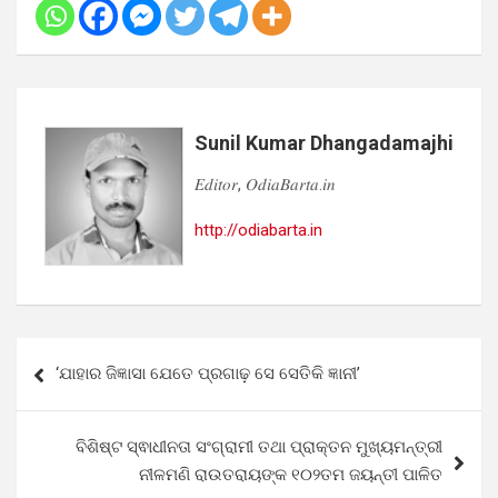
Sunil Kumar Dhangadamajhi
𝐸𝑑𝑖𝑡𝑜𝑟, 𝑂𝑑𝑖𝑎𝐵𝑎𝑟𝑡𝑎.𝑖𝑛
http://odiabarta.in
Post
‘ଯାହାର ଜିଜ୍ଞାସା ଯେତେ ପ୍ରଗାଢ଼ ସେ ସେତିକି ଜ୍ଞାନୀ’
navigation
ବିଶିଷ୍ଟ ସ୍ଵାଧୀନତା ସଂଗ୍ରାମୀ ତଥା ପ୍ରାକ୍ତନ ମୁଖ୍ୟମନ୍ତ୍ରୀ
ନୀଳମଣି ରାଉତରାୟଙ୍କ ୧୦୨ତମ ଜୟନ୍ତୀ ପାଳିତ