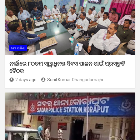
ମୋ ଓଡ଼ିଶା
ନର୍ଲାରେ ୮୦ତମ ସ୍ୱାଧିନତା ଦିବସ ପାଳନ ପାଇଁ ପ୍ରସ୍ତୁତି
ବୈଠକ
2 days ago
Sunil Kumar Dhangadamajhi