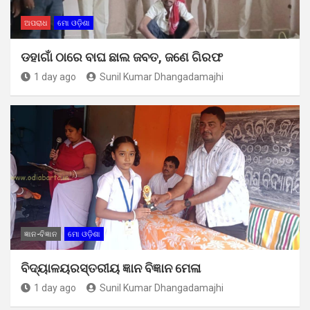
ଅପରାଧ
ମୋ ଓଡ଼ିଶା
ଡହାଗାଁ ଠାରେ ବାଘ ଛାଲ ଜବତ, ଜଣେ ଗିରଫ
1 day ago
Sunil Kumar Dhangadamajhi
ଜ୍ଞାନ-ବିଜ୍ଞାନ
ମୋ ଓଡ଼ିଶା
ବିଦ୍ୟାଳୟରସ୍ତରୀୟ ଜ୍ଞାନ ବିଜ୍ଞାନ ମେଳା
1 day ago
Sunil Kumar Dhangadamajhi