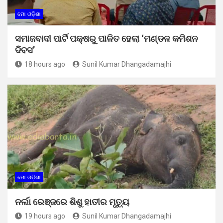
ମୋ ଓଡ଼ିଶା
ସମାଜବାଦୀ ପାର୍ଟି ପକ୍ଷରୁ ପାଳିତ ହେଲା ‘ମଣ୍ଡଳ କମିଶନ
ଦିବସ’
18 hours ago
Sunil Kumar Dhangadamajhi
ମୋ ଓଡ଼ିଶା
ନର୍ଲା ରେଞ୍ଜରେ ଶିଶୁ ହାତୀର ମୃତ୍ୟୁ
19 hours ago
Sunil Kumar Dhangadamajhi