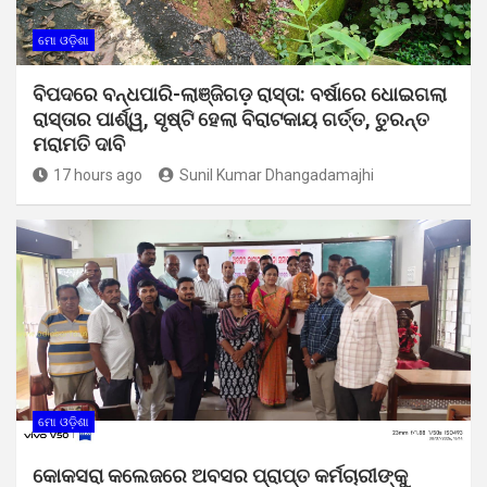
ମୋ ଓଡ଼ିଶା
ବିପଦରେ ବନ୍ଧପାରି-ଲାଞ୍ଜିଗଡ଼ ରାସ୍ତା: ବର୍ଷାରେ ଧୋଇଗଲା
ରାସ୍ତାର ପାର୍ଶ୍ୱ, ସୃଷ୍ଟି ହେଲା ବିରାଟକାୟ ଗର୍ତ୍ତ, ତୁରନ୍ତ
ମରାମତି ଦାବି
17 hours ago
Sunil Kumar Dhangadamajhi
ମୋ ଓଡ଼ିଶା
କୋକସରା କଲେଜରେ ଅବସର ପ୍ରାପ୍ତ କର୍ମଚାରୀଙ୍କୁ