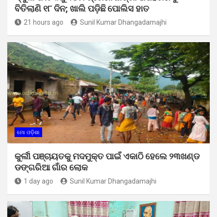
ବିତିଲାଣି ୧୮ ଦିନ; ଖାଲି ପଡ଼ିଛି ପୋଲିସ ହାତ
21 hours ago
Sunil Kumar Dhangadamajhi
ମୋ ଓଡ଼ିଶା
କୁର୍ଲୀ ପଞ୍ଚାୟତକୁ ମଦମୁକ୍ତ ପାଇଁ ଏକାଠି ହେଲେ ୨୩ଖଣ୍ଡ
ଡଙ୍ଗରିଆ ଗାଁର ଲୋକ
1 day ago
Sunil Kumar Dhangadamajhi