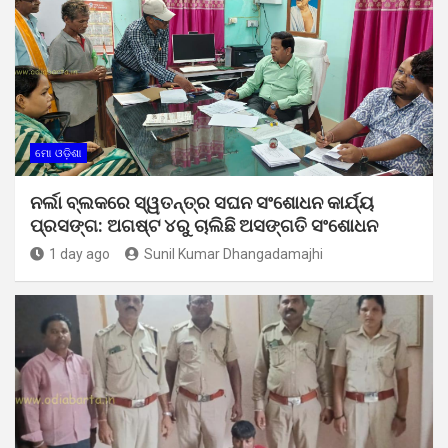
ମୋ ଓଡ଼ିଶା
ନର୍ଲା ବ୍ଲକରେ ସ୍ୱତନ୍ତ୍ର ସଘନ ସଂଶୋଧନ କାର୍ଯ୍ୟ
ପ୍ରସଙ୍ଗ: ଅଗଷ୍ଟ ୪ରୁ ଚାଲିଛି ଅସଙ୍ଗତି ସଂଶୋଧନ
1 day ago
Sunil Kumar Dhangadamajhi