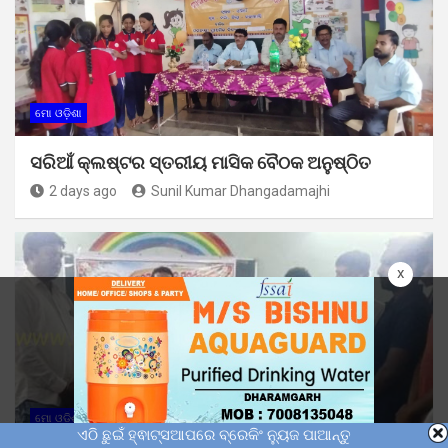
ମୋ ଓଡ଼ିଶା
ସରିଆଁ କ୍ଲଷ୍ଟର ସ୍ତରୀୟ ମାସିକ ବୈଠକ ଅନୁଷ୍ଠିତ
2 days ago
Sunil Kumar Dhangadamajhi
x
ମୋ ଓଡ଼ିଶା
ଏଠି ଛୁଇଁ ହ୍ଵାଟ୍ସଆପରେ ବ୍ରେକିଂ ନ୍ୟୁଜ ପାଆନ୍ତୁ