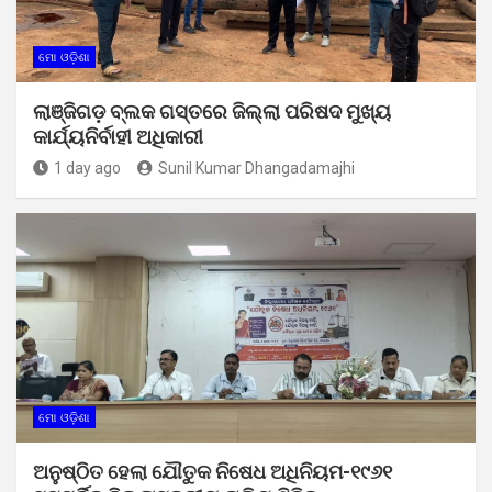
ମୋ ଓଡ଼ିଶା
ଲାଞ୍ଜିଗଡ଼ ବ୍ଲକ ଗସ୍ତରେ ଜିଲ୍ଲା ପରିଷଦ ମୁଖ୍ୟ
କାର୍ଯ୍ୟନିର୍ବାହୀ ଅଧିକାରୀ
1 day ago
Sunil Kumar Dhangadamajhi
ମୋ ଓଡ଼ିଶା
ଅନୁଷ୍ଠିତ ହେଲା ଯୌତୁକ ନିଷେଧ ଅଧିନିୟମ-୧୯୬୧