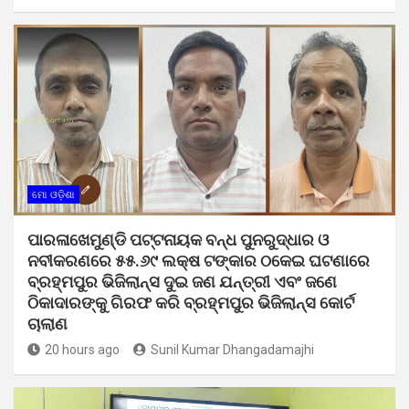
ମୋ ଓଡ଼ିଶା
ପାରଳାଖେମୁଣ୍ଡି ପଟ୍ଟନାୟକ ବନ୍ଧ ପୁନରୁଦ୍ଧାର ଓ
ନବୀକରଣରେ ୫୫.୬୯ ଲକ୍ଷ ଟଙ୍କାର ଠକେଇ ଘଟଣାରେ
ବ୍ରହ୍ମପୁର ଭିଜିଲାନ୍ସ ଦୁଇ ଜଣ ଯନ୍ତ୍ରୀ ଏବଂ ଜଣେ
ଠିକାଦାରଙ୍କୁ ଗିରଫ କରି ବ୍ରହ୍ମପୁର ଭିଜିଲାନ୍ସ କୋର୍ଟ
ଚାଲାଣ
20 hours ago
Sunil Kumar Dhangadamajhi