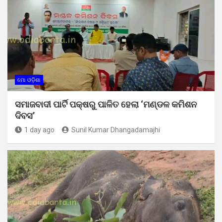
ମୋ ଓଡ଼ିଶା
ସମାଜବାଦୀ ପାର୍ଟି ପକ୍ଷରୁ ପାଳିତ ହେଲା ‘ମଣ୍ଡଳ କମିଶନ
ଦିବସ’
1 day ago
Sunil Kumar Dhangadamajhi