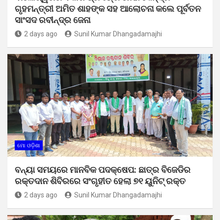
ଗୃହମନ୍ତ୍ରୀ ଅମିତ ଶାହଙ୍କ ସହ ଆଲୋଚନା କଲେ ପୂର୍ବତନ
ସାଂସଦ ରବୀନ୍ଦ୍ର ଜେନା
2 days ago
Sunil Kumar Dhangadamajhi
ମୋ ଓଡ଼ିଶା
ବନ୍ୟା ସମୟରେ ମାନବିକ ପଦକ୍ଷେପ: ଛାତ୍ର ବିଜେଡିର
ରକ୍ତଦାନ ଶିବିରରେ ସଂଗୃହୀତ ହେଲା ୭୧ ୟୁନିଟ୍ ରକ୍ତ
2 days ago
Sunil Kumar Dhangadamajhi