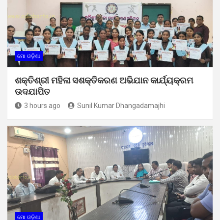
ମୋ ଓଡ଼ିଶା
ଶକ୍ତିଶ୍ରୀ ମହିଳା ସଶକ୍ତିକରଣ ଅଭିଯାନ କାର୍ଯ୍ୟକ୍ରମ
ଉଦଯାପିତ
3 hours ago
Sunil Kumar Dhangadamajhi
ମୋ ଓଡ଼ିଶା