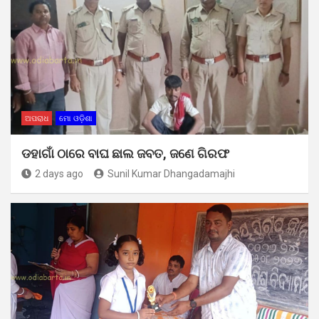
ଅପରାଧ
ମୋ ଓଡ଼ିଶା
ଡହାଗାଁ ଠାରେ ବାଘ ଛାଲ ଜବତ, ଜଣେ ଗିରଫ
2 days ago
Sunil Kumar Dhangadamajhi