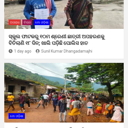
ଅପରାଧ
ବିଚାର
ମୋ ଓଡ଼ିଶା
ସ୍କୁଲ ଫାଟକରୁ ୧୦ମ ଶ୍ରେଣୀ ଛାତ୍ରୀ ଅପହରଣକୁ
ବିତିଲାଣି ୧୮ ଦିନ; ଖାଲି ପଡ଼ିଛି ପୋଲିସ ହାତ
1 day ago
Sunil Kumar Dhangadamajhi
ମୋ ଓଡ଼ିଶା