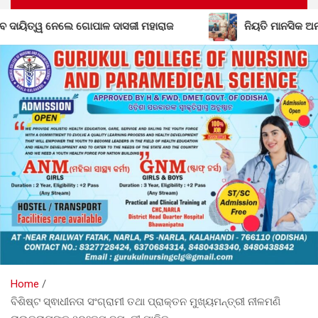
ାରାଜ
ନିୟତି ମାନସିକ ଅନଗ୍ରସର ବିଦ୍ୟାଳୟରେ ବନ-ମହୋତ୍ସଵ କ
Home
ବିଶିଷ୍ଟ ସ୍ଵାଧୀନତା ସଂଗ୍ରାମୀ ତଥା ପ୍ରାକ୍ତନ ମୁଖ୍ୟମନ୍ତ୍ରୀ ନୀଳମଣି