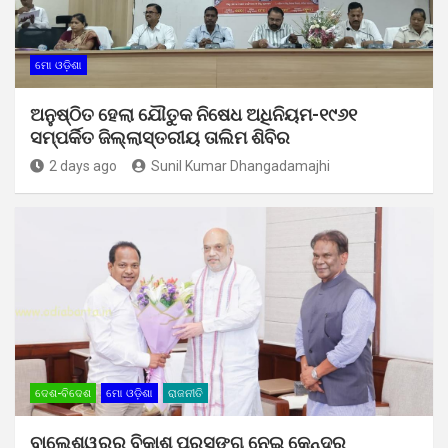
ମୋ ଓଡ଼ିଶା
ଅନୁଷ୍ଠିତ ହେଲା ଯୌତୁକ ନିଷେଧ ଅଧିନିୟମ-୧୯୬୧
ସମ୍ପର୍କିତ ଜିଲ୍ଲାସ୍ତରୀୟ ତାଲିମ ଶିବିର
2 days ago
Sunil Kumar Dhangadamajhi
ଦେଶ-ବିଦେଶ
ମୋ ଓଡ଼ିଶା
ରାଜନୀତି
ବାଲେଶ୍ୱରର ବିକାଶ ପ୍ରସଙ୍ଗ ନେଇ କେନ୍ଦ୍ର