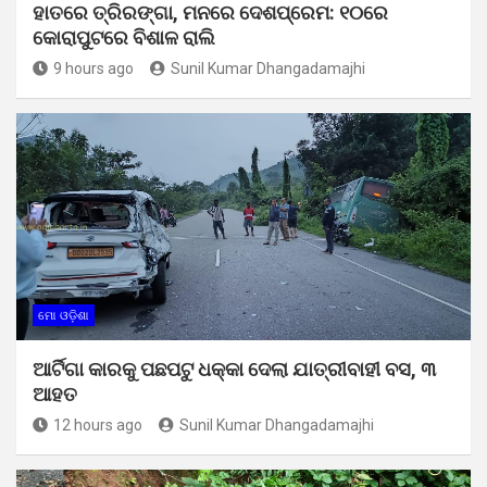
ହାତରେ ତ୍ରିରଙ୍ଗା, ମନରେ ଦେଶପ୍ରେମ: ୧୦ରେ
କୋରାପୁଟରେ ବିଶାଳ ରାଲି
9 hours ago
Sunil Kumar Dhangadamajhi
ମୋ ଓଡ଼ିଶା
ଆର୍ଟିଗା କାରକୁ ପଛପଟୁ ଧକ୍କା ଦେଲା ଯାତ୍ରୀବାହୀ ବସ, ୩
ଆହତ
12 hours ago
Sunil Kumar Dhangadamajhi