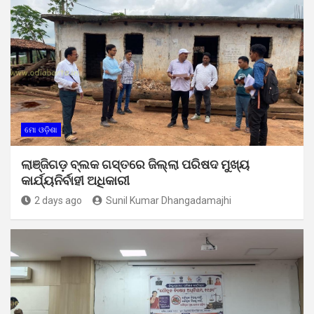
ମୋ ଓଡ଼ିଶା
ଲାଞ୍ଜିଗଡ଼ ବ୍ଲକ ଗସ୍ତରେ ଜିଲ୍ଲା ପରିଷଦ ମୁଖ୍ୟ
କାର୍ଯ୍ୟନିର୍ବାହୀ ଅଧିକାରୀ
2 days ago
Sunil Kumar Dhangadamajhi