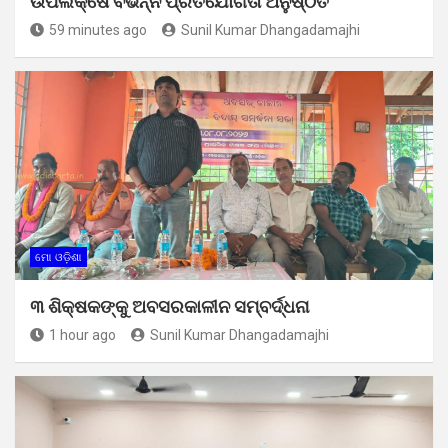
ଉପଲକ୍ଷେ ବିଭିନ୍ନ ପ୍ରତିଯୋଗିତା ଅନୁଷ୍ଠିତ
59 minutes ago
Sunil Kumar Dhangadamajhi
ମୋ ଓଡ଼ିଶା
୩ ଶିକ୍ଷକଙ୍କୁ ଅବସରକାଳୀନ ସମ୍ବର୍ଦ୍ଧନା
1 hour ago
Sunil Kumar Dhangadamajhi