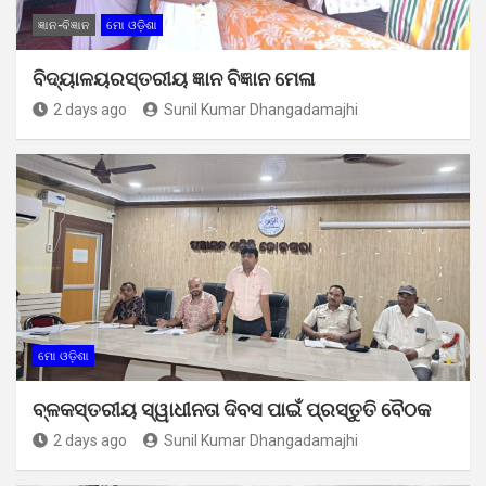
ଜ୍ଞାନ-ବିଜ୍ଞାନ
ମୋ ଓଡ଼ିଶା
ବିଦ୍ୟାଳୟରସ୍ତରୀୟ ଜ୍ଞାନ ବିଜ୍ଞାନ ମେଳା
2 days ago
Sunil Kumar Dhangadamajhi
ମୋ ଓଡ଼ିଶା
ବ୍ଳକସ୍ତରୀୟ ସ୍ୱାଧୀନତା ଦିବସ ପାଇଁ ପ୍ରସ୍ତୁତି ବୈଠକ
2 days ago
Sunil Kumar Dhangadamajhi