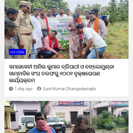
ମୋ ଓଡ଼ିଶା
ସମାଜସେବୀ ଅନିଲ କୁମାର ତ୍ରିପାଠୀ ଓ ବଙ୍ଗୋମୁଣ୍ଡା
ସାମ୍ବାଦିକ ସଂଘ ତରଫରୁ ୧୦୦୧ ବୃକ୍ଷରୋପଣ
କାର୍ଯ୍ୟକ୍ରମ
1 day ago
Sunil Kumar Dhangadamajhi