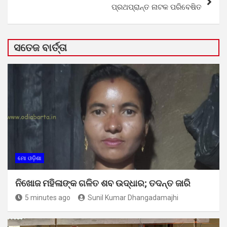
ପ୍ରଥପ୍ରାନ୍ତ ନାଟକ ପରିବେଷିତ
ସତେଜ ବାର୍ତ୍ତା
ମୋ ଓଡ଼ିଶା
ନିଖୋଜ ମହିଳାଙ୍କ ଗଳିତ ଶବ ଉଦ୍ଧାର; ତଦନ୍ତ ଜାରି
5 minutes ago
Sunil Kumar Dhangadamajhi