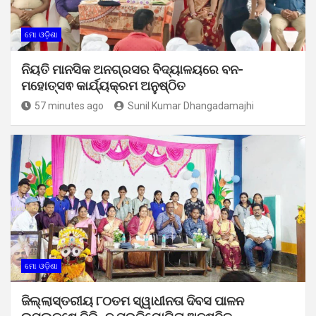
ମୋ ଓଡ଼ିଶା
ନିୟତି ମାନସିକ ଅନଗ୍ରସର ବିଦ୍ୟାଳୟରେ ବନ-
ମହୋତ୍ସଵ କାର୍ଯ୍ୟକ୍ରମ ଅନୁଷ୍ଠିତ
57 minutes ago
Sunil Kumar Dhangadamajhi
ମୋ ଓଡ଼ିଶା
ଜିଲ୍ଲାସ୍ତରୀୟ ୮୦ତମ ସ୍ୱାଧୀନତା ଦିବସ ପାଳନ