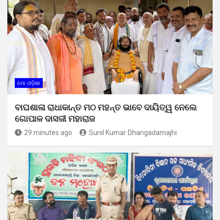
ମୋ ଓଡ଼ିଶା
ବାଘଶାଳା ରାଧାକାନ୍ତ ମଠ ମହନ୍ତ ଭାବେ ଦାୟିତ୍ୱ ନେଲେ
ଗୋପାଳ ଦାସଜୀ ମହାରାଜ
29 minutes ago
Sunil Kumar Dhangadamajhi