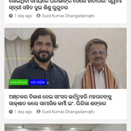
ସୋଇଥିବା ସମୟରେ ଘରଭାଙ୍ଗି ଦେଲେ ହାତୀପଲ: ସ୍ୱାମୀ
ସ୍ତ୍ରୀ ସହିତ ଦୁଇ ଶିଶୁ ଗୁରୁତର
1 day ago
Sunil Kumar Dhangadamajhi
ଦେଶ-ବିଦେଶ
ମୋ ଓଡ଼ିଶା
ଅଞ୍ଚଳର ବିକାଶ ନେଇ ସାଂସଦ ଭର୍ତ୍ତୃହରି ମହତାବଙ୍କୁ
ସାକ୍ଷାତ କଲେ ସାମାଜିକ କର୍ମୀ ଇଂ. ଗିରିଜା ଶଙ୍କର
1 day ago
Sunil Kumar Dhangadamajhi