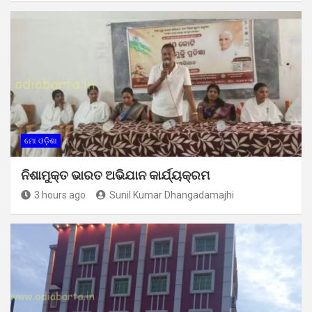
ମୋ ଓଡ଼ିଶା
ନିଶାମୁକ୍ତ ଭାରତ ଅଭିଯାନ କାର୍ଯ୍ୟକ୍ରମ
3 hours ago
Sunil Kumar Dhangadamajhi