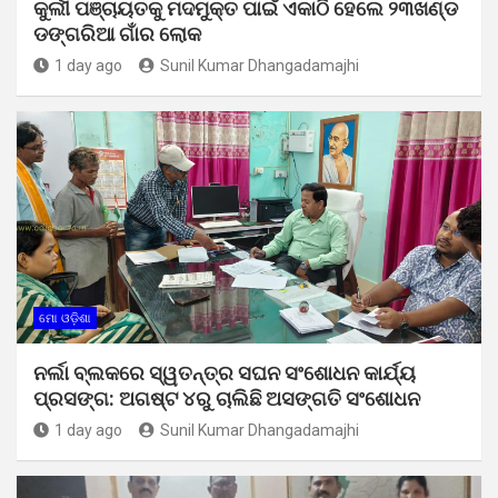
କୁର୍ଲୀ ପଞ୍ଚାୟତକୁ ମଦମୁକ୍ତ ପାଇଁ ଏକାଠି ହେଲେ ୨୩ଖଣ୍ଡ
ଡଙ୍ଗରିଆ ଗାଁର ଲୋକ
1 day ago
Sunil Kumar Dhangadamajhi
ମୋ ଓଡ଼ିଶା
ନର୍ଲା ବ୍ଲକରେ ସ୍ୱତନ୍ତ୍ର ସଘନ ସଂଶୋଧନ କାର୍ଯ୍ୟ
ପ୍ରସଙ୍ଗ: ଅଗଷ୍ଟ ୪ରୁ ଚାଲିଛି ଅସଙ୍ଗତି ସଂଶୋଧନ
1 day ago
Sunil Kumar Dhangadamajhi