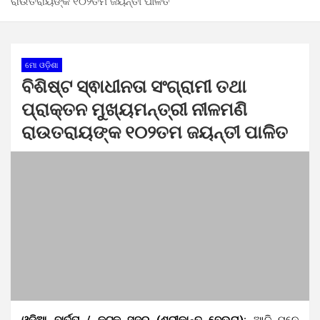
ରାଉତରାୟଙ୍କ ୧୦୨ତମ ଜୟନ୍ତୀ ପାଳିତ
ମୋ ଓଡ଼ିଶା
ବିଶିଷ୍ଟ ସ୍ଵାଧୀନତା ସଂଗ୍ରାମୀ ତଥା
ପ୍ରାକ୍ତନ ମୁଖ୍ୟମନ୍ତ୍ରୀ ନୀଳମଣି
ରାଉତରାୟଙ୍କ ୧୦୨ତମ ଜୟନ୍ତୀ ପାଳିତ
ଓଡ଼ିଆ ବାର୍ତ୍ତା / କଟକ ସଦର (ଶ୍ରୀକାନ୍ତ ବେଉରା):
ଆଜି ମନେ