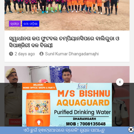
କ୍ରୀଡ଼ା
ମୋ ଓଡ଼ିଶା
ସ୍ୱାଧୀନତା କପ ଫୁଟବଲ ଚମ୍ପିୟାନସିପରେ ବାଲିଗୁଡା ଓ
ସିପାଞ୍ଜିରୀ ଦଳ ବିଜୟୀ
2 days ago
Sunil Kumar Dhangadamajhi
x
ଅପରାଧ
ମୋ ଓଡ଼ିଶା
ଏଠି ଛୁଇଁ ହ୍ଵାଟ୍ସଆପରେ ବ୍ରେକିଂ ନ୍ୟୁଜ ପାଆନ୍ତୁ