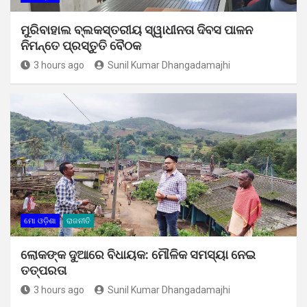
ମୁରିବାହାଲ ବ୍ଲକସ୍ତରୀୟ ସ୍ୱାଧୀନତା ଦିବସ ପାଳନ
ନିମନ୍ତେ ପ୍ରସ୍ତୁତି ବୈଠକ
3 hours ago
Sunil Kumar Dhangadamajhi
ମୋ ଓଡ଼ିଶା
ରାଜନୀତି
ଲୋକଙ୍କ ଦୁଆରେ ବିଧାୟକ: ମୌଳିକ ସମସ୍ୟା ନେଇ
ତତ୍ପରତା
3 hours ago
Sunil Kumar Dhangadamajhi