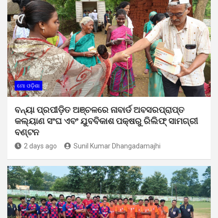
ମୋ ଓଡ଼ିଶା
ବନ୍ୟା ପ୍ରପୀଡ଼ିତ ଅଞ୍ଚଳରେ ନାବାର୍ଡ ଅବସରପ୍ରାପ୍ତ
କଲ୍ୟାଣ ସଂଘ ଏବଂ ଯୁବବିକାଶ ପକ୍ଷରୁ ରିଲିଫ୍ ସାମଗ୍ରୀ
ବଣ୍ଟନ
2 days ago
Sunil Kumar Dhangadamajhi