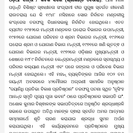
ପଡ଼ନ୍ତି ବିଶିଷ୍ଟ ସ୍ଵାଧୀନତା ସଂଗ୍ରାମୀ ବୀର ପୁରୁଷ ସ୍ବର୍ଗତ ନୀଳମଣି
ରାଉତରାୟ ଯେ କି ୧୯୪୮ ମସିହାରେ ସୋର ନିର୍ବାଚନ ମଣ୍ଡଳୀରୁ
କଂଗ୍ରେସ ତରଫରୁ ବିଧାନସଭାକୁ ନିର୍ବାଚିତ ହୋଇଥିଲେ। ଏତତ
ବ୍ୟତୀତ ୧୯୫୨ରେ ମନ୍ତ୍ରୀ ମଣ୍ଡଳର ଘରୋଇ ବିଭାଗର ଉପମନ୍ତ୍ରୀ,
୧୯୫୭ରେ ଯୋଗାଣ ପରିବହନ ଓ ଶ୍ରମ ବିଭାଗର ମନ୍ତ୍ରୀ, ୧୯୬୨ରେ
ଘରୋଇ ଶ୍ରମ ଓ ଯୋଗାଣ ବିଭାଗ ମନ୍ତ୍ରୀ, ୧୯୭୧ରେ ଖଣି ଭୂତତ୍ଵ ଓ
ଯୋଗାଣ ବିଭାଗର ମନ୍ତ୍ରୀ, ୧୯୭୨ରେ ଓଡ଼ିଶାର ମୁଖ୍ୟମନ୍ତ୍ରୀ ଓ
ଶେଷରେ ୧୯୮୯ ନିର୍ବାଚନରେ କେନ୍ଦ୍ରମନ୍ତ୍ରୀ ମଣ୍ଡଳରେ ସ୍ବାସ୍ଥ୍ୟ ଓ
ପରିବାର କଲ୍ୟାଣ ମନ୍ତ୍ରୀ ଏବଂ ପରେ ଜଙ୍ଗଲ ଓ ପରିବେଶ ବିଭାଗ
ମନ୍ତ୍ରୀ ହୋଇଥିଲେ। ଏହି ମହାନ୍ ବ୍ୟକ୍ତିଙ୍କର ଆଜିର ୧୦୨ ତମ
ଜୟନ୍ତୀ ଅବସରରେ ୪୨ମୌଜାର ଅଗ୍ରଣୀ ସାମାଜିକ ଅନୁଷ୍ଠାନ
“ଦୟାନିଧି ପ୍ରତିଭା ବିକାଶ ପ୍ରତିଷ୍ଠାନ” ତରଫରୁ ପଟଣା ସ୍ଥିତ “ନୃସିଂହ
ଆନନ୍ଦ ସ୍ମୃତି ପୂଜ୍ୟ ପୂଜା ଭବନ” ଠାରେ ପ୍ରତିଷ୍ଠାନର ସଭାପତି ଇ°.
ଅଶୋକ କୁମାର ବିଶ୍ଵାଳଙ୍କ ସଭାପତିତ୍ବରେ ଅନୁଷ୍ଠିତ ଶ୍ରଦ୍ଧାଞ୍ଜଳି
ସଭାରେ ଉପସ୍ଥିତ ଅତିଥି ମାନଙ୍କ ଦ୍ଵାରା ସ୍ବର୍ଗତ ଅମର ଆତ୍ମାର
ସମ୍ମାନାର୍ଥେ ଶୃତି ଚାରଣ କରାଯାଇ ଶ୍ରଦ୍ଧା ସୁମନ ଅର୍ପଣ
କରାଯାଇଥିଲା। ଏହି କାର୍ଯ୍ୟକ୍ରମରେ ପ୍ରତିଷ୍ଠାନର ମୁଖ୍ୟ