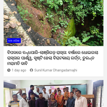
ମୋ ଓଡ଼ିଶା
ବିପଦରେ ବନ୍ଧପାରି-ଲାଞ୍ଜିଗଡ଼ ରାସ୍ତା: ବର୍ଷାରେ ଧୋଇଗଲା
ରାସ୍ତାର ପାର୍ଶ୍ୱ, ସୃଷ୍ଟି ହେଲା ବିରାଟକାୟ ଗର୍ତ୍ତ, ତୁରନ୍ତ
ମରାମତି ଦାବି
1 day ago
Sunil Kumar Dhangadamajhi