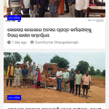
ମୋ ଓଡ଼ିଶା
କୋକସରା କଲେଜରେ ଅବସର ପ୍ରାପ୍ତ କର୍ମଚାରୀଙ୍କୁ
ବିଦାୟ କାଳୀନ ସମ୍ବର୍ଦ୍ଧନା
1 day ago
Sunil Kumar Dhangadamajhi
ମୋ ଓଡ଼ିଶା