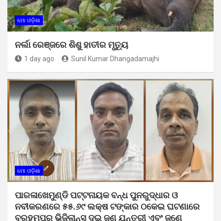
ମୋ ଓଡ଼ିଶା
ନର୍ଲା ରେଞ୍ଜରେ ଶିଶୁ ହାତୀର ମୃତ୍ୟୁ
1 day ago
Sunil Kumar Dhangadamajhi
ମୋ ଓଡ଼ିଶା
ପାରଳାଖେମୁଣ୍ଡି ପଟ୍ଟନାୟକ ବନ୍ଧ ପୁନରୁଦ୍ଧାର ଓ
ନବୀକରଣରେ ୫୫.୬୯ ଲକ୍ଷ ଟଙ୍କାର ଠକେଇ ଘଟଣାରେ
ବ୍ରହ୍ମପୁର ଭିଜିଲାନ୍ସ ଦୁଇ ଜଣ ଯନ୍ତ୍ରୀ ଏବଂ ଜଣେ