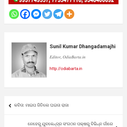
Sunil Kumar Dhangadamajhi
𝐸𝑑𝑖𝑡𝑜𝑟, 𝑂𝑑𝑖𝑎𝐵𝑎𝑟𝑡𝑎.𝑖𝑛
http://odiabarta.in
Post
କବିତା: ମାଇପ ଜିତିଲେ ଘଇତା ରାଜା
navigation
ନେହେରୁ ଯୁବକେନ୍ଦ୍ର ସଂଗଠନ ପକ୍ଷରୁ ବିଭିନ୍ନ ଗାଁରେ