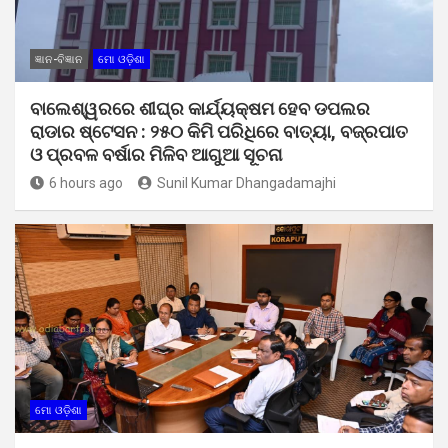
ଜ୍ଞାନ-ବିଜ୍ଞାନ
ମୋ ଓଡ଼ିଶା
ବାଲେଶ୍ୱରରେ ଶୀଘ୍ର କାର୍ଯ୍ୟକ୍ଷମ ହେବ ଡପଲର
ରାଡାର ଷ୍ଟେସନ : ୨୫୦ କିମି ପରିଧିରେ ବାତ୍ୟା, ବଜ୍ରପାତ
ଓ ପ୍ରବଳ ବର୍ଷାର ମିଳିବ ଆଗୁଆ ସୂଚନା
6 hours ago
Sunil Kumar Dhangadamajhi
ମୋ ଓଡ଼ିଶା