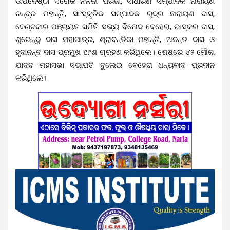
ଉପଦେଷ୍ଠା ସରୋଜ ନଳିନୀ ପରିଜା, ସାଧାରଣ ସମ୍ପାଦକ ନାରାୟଣ
ଚନ୍ଦ୍ର ମହାନ୍ତି, ସାଂସ୍କୃତିକ ସମ୍ପାଦକ ରୁଦ୍ର ନାରାୟଣ ଦାସ,
ବେଣ୍ଟକାର ପଞ୍ଚାୟତ ସମିତି ସଭ୍ୟ ବିନୋଦ ବେହେରା, ଭାସ୍କର ଦାସ,
ଶୁଭେନ୍ଦୁ ଦାସ ମହାପାତ୍ର, ଶ୍ରାବନ୍ତିକା ମହାନ୍ତି, ଅନନ୍ତ ଦାସ ଓ
ହୃଦାନନ୍ଦ ଦାସ ପ୍ରମୁଖ ଅଂଶ ଗ୍ରହଣ କରିଥିଲେ। ଶେଷରେ ୪୨ ମୌଜା
ଯାଦବ ମହାସଭା ସଭାପତି ବୁଲେଇ ବେହେରା ଧନ୍ୟବାଦ ପ୍ରଦାନ
କରିଥିଲେ।