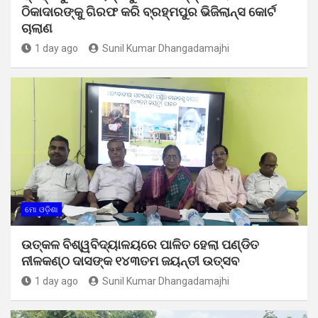
ଠିକାଦାରଙ୍କୁ ଗିରଫ କରି ବ୍ରହ୍ମପୁର ଭିଜିଲାନ୍ସ କୋର୍ଟ
ଚାଲାଣ
1 day ago
Sunil Kumar Dhangadamajhi
ମୋ ଓଡ଼ିଶା
ଉତ୍କଳ ବିଶ୍ୱବିଦ୍ୟାଳୟରେ ପାଳିତ ହେଲା ପଣ୍ଡିତ
ନୀଳକଣ୍ଠ ଦାସଙ୍କ ୧୪୩ତମ ଜୟନ୍ତୀ ଉତ୍ସବ
1 day ago
Sunil Kumar Dhangadamajhi