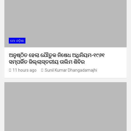
ମୋ ଓଡ଼ିଶା
ଅନୁଷ୍ଠିତ ହେଲା ଯୌତୁକ ନିଷେଧ ଅଧିନିୟମ-୧୯୬୧
ସମ୍ପର୍କିତ ଜିଲ୍ଲାସ୍ତରୀୟ ତାଲିମ ଶିବିର
11 hours ago
Sunil Kumar Dhangadamajhi