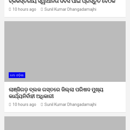
ବ୍ଳକସ୍ତରୀୟ ସ୍ୱାଧୀନତା ଦିବସ ପାଇଁ ପ୍ରସ୍ତୁତି ବୈଠକ
10 hours ago
Sunil Kumar Dhangadamajhi
ମୋ ଓଡ଼ିଶା
ଲାଞ୍ଜିଗଡ଼ ବ୍ଲକ ଗସ୍ତରେ ଜିଲ୍ଲା ପରିଷଦ ମୁଖ୍ୟ
କାର୍ଯ୍ୟନିର୍ବାହୀ ଅଧିକାରୀ
10 hours ago
Sunil Kumar Dhangadamajhi