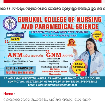
ାର ଠକେଇ ଘଟଣାରେ ବ୍ରହ୍ମପୁର ଭିଜିଲାନ୍ସ ଦୁଇ ଜଣ ଯନ୍ତ୍ରୀ ଏବଂ ଜଣେ ଠିକାଦା
Home
ରାୟଗଡାରେ ୧୦ତମ ଅନ୍ତର୍ଜାତୀୟ ଆର୍ଟ ଅଫ ଗିଭିଙ୍ଗ ଦିବସ ପାଳିତ