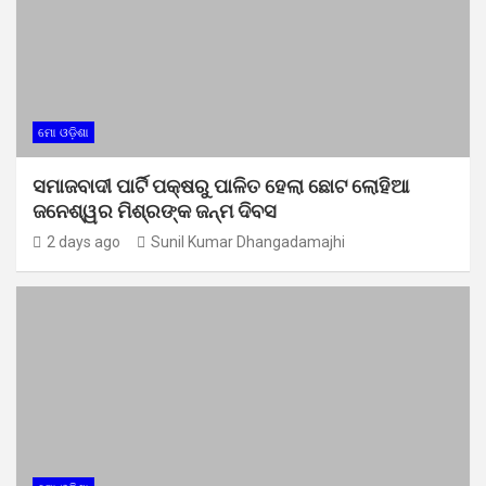
ମୋ ଓଡ଼ିଶା
ସମାଜବାଦୀ ପାର୍ଟି ପକ୍ଷରୁ ପାଳିତ ହେଲା ଛୋଟ ଲୋହିଆ
ଜନେଶ୍ୱର ମିଶ୍ରଙ୍କ ଜନ୍ମ ଦିବସ
2 days ago
Sunil Kumar Dhangadamajhi