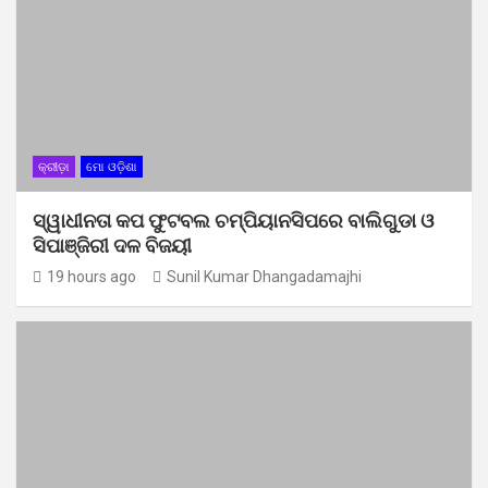
କ୍ରୀଡ଼ା
ମୋ ଓଡ଼ିଶା
ସ୍ୱାଧୀନତା କପ ଫୁଟବଲ ଚମ୍ପିୟାନସିପରେ ବାଲିଗୁଡା ଓ
ସିପାଞ୍ଜିରୀ ଦଳ ବିଜୟୀ
19 hours ago
Sunil Kumar Dhangadamajhi