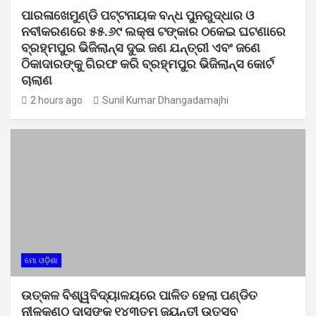
ପାରଳାଖେମୁଣ୍ଡି ପଟ୍ଟନାୟକ ବନ୍ଧ ପୁନରୁଦ୍ଧାର ଓ
ନବୀକରଣରେ ୫୫.୬୯ ଲକ୍ଷ ଟଙ୍କାର ଠକେଇ ଘଟଣାରେ
ବ୍ରହ୍ମପୁର ଭିଜିଲାନ୍ସ ଦୁଇ ଜଣ ଯନ୍ତ୍ରୀ ଏବଂ ଜଣେ
ଠିକାଦାରଙ୍କୁ ଗିରଫ କରି ବ୍ରହ୍ମପୁର ଭିଜିଲାନ୍ସ କୋର୍ଟ
ଚାଲାଣ
2 hours ago
Sunil Kumar Dhangadamajhi
ମୋ ଓଡ଼ିଶା
ଉତ୍କଳ ବିଶ୍ୱବିଦ୍ୟାଳୟରେ ପାଳିତ ହେଲା ପଣ୍ଡିତ
ନୀଳକଣ୍ଠ ଦାସଙ୍କ ୧୪୩ତମ ଜୟନ୍ତୀ ଉତ୍ସବ