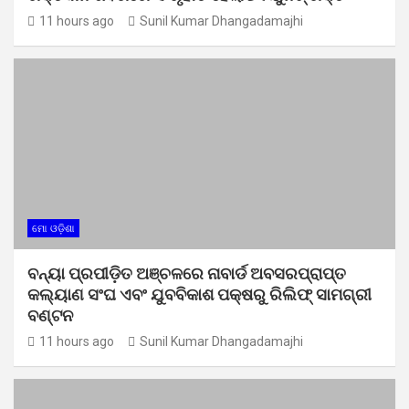
11 hours ago
Sunil Kumar Dhangadamajhi
ମୋ ଓଡ଼ିଶା
ବନ୍ୟା ପ୍ରପୀଡ଼ିତ ଅଞ୍ଚଳରେ ନାବାର୍ଡ ଅବସରପ୍ରାପ୍ତ
କଲ୍ୟାଣ ସଂଘ ଏବଂ ଯୁବବିକାଶ ପକ୍ଷରୁ ରିଲିଫ୍ ସାମଗ୍ରୀ
ବଣ୍ଟନ
11 hours ago
Sunil Kumar Dhangadamajhi