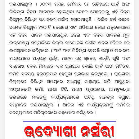
କରାଯାଇଥିଲା । ୨୦୧୩ ମସିହା ମେ’ମାସ ୧୭ ତାରିଖରେ ଆର୍ଟ ଅଫ
ଗିଭିଙ୍ଗ ଦିବସ ଆରମ୍ଭ ହୋଇଥିବା ବେଳେ ସେବେଠାରୁ ଏହି ଦିବସ
ବିଶ୍ୱର ବିଭିନ୍ନ ସ୍ଥାନରେ ପାଳିତ ହୋଇଆସୁଛି । ଚଳିତ ବର୍ଷ ଭାରତ
ସମେତ ବିଶ୍ୱର ୧୨୦ ଟି ଦେଶରେ ଏବଂ ଓଡିଶାର କୋଣ ଅନୁକୋଣରେ
ଏହି ଦିବସ ପାଳନ କରାଯାଉଥିବା ନେଇ ଏବଂ ଦିବସ ପାଳନର ମୂଳ
ଉଦ୍ଦେଶ୍ୟ ସମ୍ପର୍କରେ ଜିଲ୍ଲା ସଂଯୋଜକ ରଣୀତ ଶବର ବୈଠକ ରେ
ଉପସ୍ଥାପନ କରିଥିଲେ । ଆର୍ଟ ଅଫ ଗିବିଙ୍ଗ ହେଉଛି ଦୟା ଓ ଉଦାରତା
ମାଧ୍ୟମରେ ଅନ୍ୟକୁ ପୂର୍ଣ୍ଣ ମାତ୍ର ରେ ସ୍ନେହ, ଶାନ୍ତି, ଖୁସି ଏବଂ
ସନ୍ତୋଷ ଦେବା ନିମନ୍ତେ ଏକ ପ୍ରୟାସ ବୋଲି ଆର୍ଟ ଅଫ ଗିବିଙ୍ଗ
କମିଟି ସଦସ୍ୟ ହରପ୍ରସାଦ ହେପୃକା ପ୍ରକାଶ କରିଥିଲେ । ରାୟଗଡା
ଜିଲ୍ଲାରେ ବିଭିନ୍ନ ସମୟରେ ଅନ୍ୟକୁ ସାହାଯ୍ୟ କରି ଆସୁଥିବା
ଅଙ୍ଗନବାଡି କର୍ମୀ, ଆଶା ଦିଦି, ଅଟୋ ଡ୍ରାଇଭର, ଆମ୍ବୁଲାନ୍ସ
ଡ୍ରାଇଭର ମାନଙ୍କୁ କାର୍ଯ୍ୟକ୍ରମରେ ଅତିଥି ମାନଙ୍କ ଦ୍ୱାରା
ସମ୍ମାନିତ କରାଯାଇଥିଲା । ଆଜିର ଏହି କାର୍ଯ୍ୟକ୍ରମକୁ କମିଟିର
ସଦସ୍ୟମାନେ ପରିଚାଳନାରେ ସହଯୋଗ କରିଥିଲେ ।