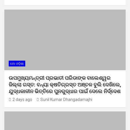
ମୋ ଓଡ଼ିଶା
ଉପମୁଖ୍ୟମନ୍ତ୍ରୀ ପ୍ରଭାତୀ ପରିଡାଙ୍କ ବାଲେଶ୍ୱର
ଜିଲ୍ଲା ଗସ୍ତ: ବନ୍ୟା କ୍ଷତିଗ୍ରସ୍ତ ଅଞ୍ଚଳ ବୁଲି ଦେଖିଲେ,
ଯୁଦ୍ଧକାଳୀନ ଭିତ୍ତିରେ ପୁନରୁଦ୍ଧାର ପାଇଁ ଦେଲେ ନିର୍ଦ୍ଦେଶ
2 days ago
Sunil Kumar Dhangadamajhi