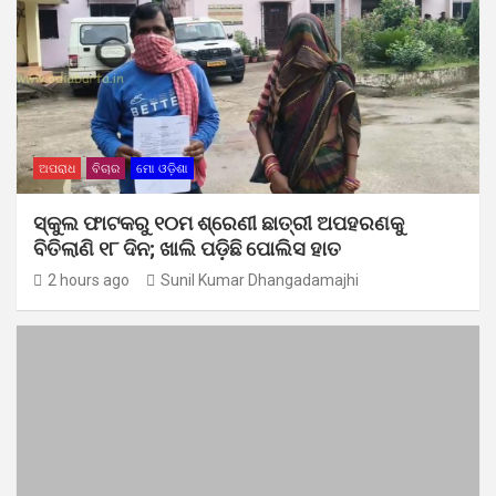
ଅପରାଧ
ବିଚାର
ମୋ ଓଡ଼ିଶା
ସ୍କୁଲ ଫାଟକରୁ ୧୦ମ ଶ୍ରେଣୀ ଛାତ୍ରୀ ଅପହରଣକୁ
ବିତିଲାଣି ୧୮ ଦିନ; ଖାଲି ପଡ଼ିଛି ପୋଲିସ ହାତ
2 hours ago
Sunil Kumar Dhangadamajhi