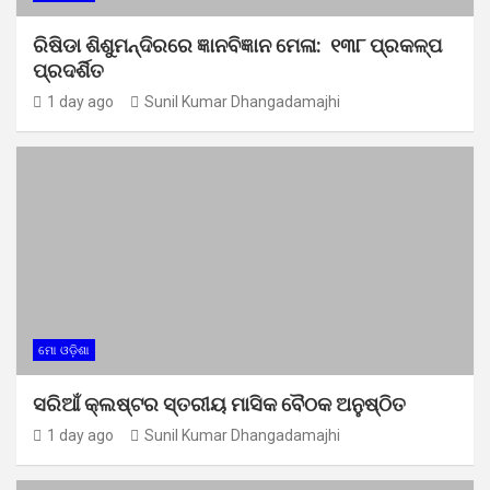
ରିଷିଡା ଶିଶୁମନ୍ଦିରରେ ଜ୍ଞାନବିଜ୍ଞାନ ମେଳା: ୧୩୮ ପ୍ରକଳ୍ପ
ପ୍ରଦର୍ଶିତ
1 day ago
Sunil Kumar Dhangadamajhi
ମୋ ଓଡ଼ିଶା
ସରିଆଁ କ୍ଲଷ୍ଟର ସ୍ତରୀୟ ମାସିକ ବୈଠକ ଅନୁଷ୍ଠିତ
1 day ago
Sunil Kumar Dhangadamajhi