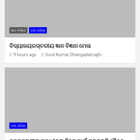
ଜ୍ଞାନ-ବିଜ୍ଞାନ
ମୋ ଓଡ଼ିଶା
ବିଦ୍ୟାଳୟରସ୍ତରୀୟ ଜ୍ଞାନ ବିଜ୍ଞାନ ମେଳା
9 hours ago
Sunil Kumar Dhangadamajhi
ମୋ ଓଡ଼ିଶା