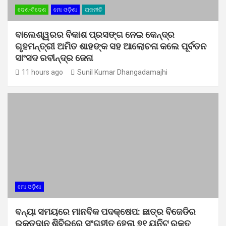
ଦେଶ-ବିଦେଶ
ମୋ ଓଡ଼ିଶା
ରାଜନୀତି
ବାଲେଶ୍ୱରର ବିକାଶ ପ୍ରସଙ୍ଗ ନେଇ କେନ୍ଦ୍ର
ଗୃହମନ୍ତ୍ରୀ ଅମିତ ଶାହଙ୍କ ସହ ଆଲୋଚନା କଲେ ପୂର୍ବତନ
ସାଂସଦ ରବୀନ୍ଦ୍ର ଜେନା
11 hours ago
Sunil Kumar Dhangadamajhi
ମୋ ଓଡ଼ିଶା
ବନ୍ୟା ସମୟରେ ମାନବିକ ପଦକ୍ଷେପ: ଛାତ୍ର ବିଜେଡିର
ରକ୍ତଦାନ ଶିବିରରେ ସଂଗୃହୀତ ହେଲା ୭୧ ୟୁନିଟ୍ ରକ୍ତ