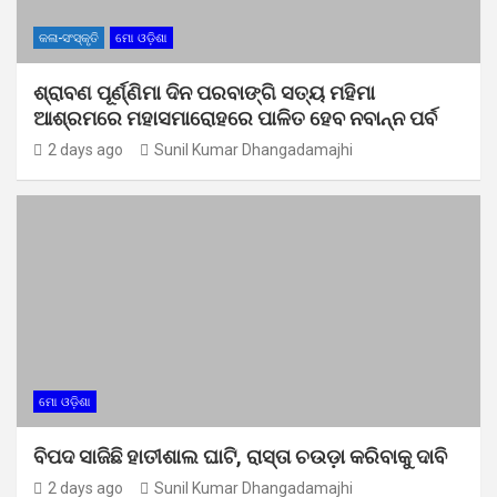
କଳା-ସଂସ୍କୃତି
ମୋ ଓଡ଼ିଶା
ଶ୍ରାବଣ ପୂର୍ଣ୍ଣିମା ଦିନ ପରବାଙ୍ଗି ସତ୍ୟ ମହିମା
ଆଶ୍ରମରେ ମହାସମାରୋହରେ ପାଳିତ ହେବ ନବାନ୍ନ ପର୍ବ
2 days ago
Sunil Kumar Dhangadamajhi
ମୋ ଓଡ଼ିଶା
ବିପଦ ସାଜିଛି ହାତୀଶାଲ ଘାଟି, ରାସ୍ତା ଚଉଡ଼ା କରିବାକୁ ଦାବି
2 days ago
Sunil Kumar Dhangadamajhi