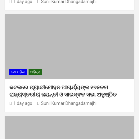
1 day ago
Sunil Kumar Dhangadamajhi
ମୋ ଓଡ଼ିଶା
ସାହିତ୍ୟ
କଟକରେ ପ୍ୟାରୀମୋହନ ଆଚାର୍ଯ୍ୟଙ୍କ ୧୭୫ତମ
ରାଜ୍ୟସ୍ତରୀୟ ଜୟନ୍ତୀ ଓ ସାରସ୍ଵତ ସଭା ଅନୁଷ୍ଠିତ
1 day ago
Sunil Kumar Dhangadamajhi