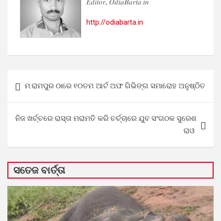
𝐸𝑑𝑖𝑡𝑜𝑟, 𝑂𝑑𝑖𝑎𝐵𝑎𝑟𝑡𝑎.𝑖𝑛
http://odiabarta.in
Post
ମ.ରାମପୁର ଠାରେ ୧୦ତମ ଆର୍ଟ ଅଫ ଗିଭିଙ୍ଗ ସମାରୋହ ଅନୁଷ୍ଠିତ
navigation
ନିଜ ଖର୍ଚ୍ଚରେ ରାସ୍ତା ମରାମତି କରି ଚର୍ଚ୍ଚାରେ ଯୁବ ସଂଗଠକ ସୁରେଶ
ରାଓ
ସତେଜ ବାର୍ତ୍ତା