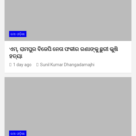
ମୋ ଓଡ଼ିଶା
ଏମ୍. ରାମପୁର ବିଜେପି ନେତା ଫକୀର ରଣାଙ୍କୁ ଛୁରୀ ଭୁଷି
ହତ୍ୟା
1 day ago
Sunil Kumar Dhangadamajhi
ମୋ ଓଡ଼ିଶା