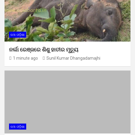
ମୋ ଓଡ଼ିଶା
ନର୍ଲା ରେଞ୍ଜରେ ଶିଶୁ ହାତୀର ମୃତ୍ୟୁ
1 minute ago
Sunil Kumar Dhangadamajhi
ମୋ ଓଡ଼ିଶା