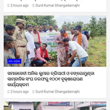
2 hours ago
Sunil Kumar Dhangadamajhi
ମୋ ଓଡ଼ିଶା
ସମାଜସେବୀ ଅନିଲ କୁମାର ତ୍ରିପାଠୀ ଓ ବଙ୍ଗୋମୁଣ୍ଡା
ସାମ୍ବାଦିକ ସଂଘ ତରଫରୁ ୧୦୦୧ ବୃକ୍ଷରୋପଣ
କାର୍ଯ୍ୟକ୍ରମ
2 hours ago
Sunil Kumar Dhangadamajhi