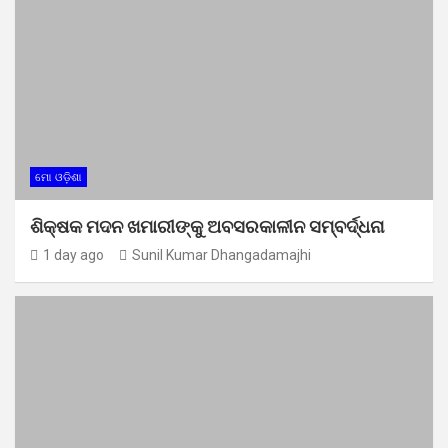
ମୋ ଓଡ଼ିଶା
ଶିକ୍ଷକ ମଦନ ଖମାରୀଙ୍କୁ ଅବସରକାଳୀନ ସମ୍ବର୍ଦ୍ଧନା
1 day ago
Sunil Kumar Dhangadamajhi