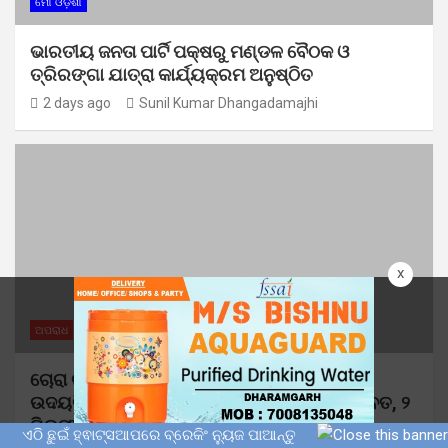
ମୋ ଓଡ଼ିଶା
ଭାରତୀୟ ଜନତା ପାର୍ଟି ପକ୍ଷରୁ ମଣ୍ଡଳ ବୈଠକ ଓ
ତ୍ରିରଙ୍ଗା ଯାତ୍ରା କାର୍ଯ୍ୟକ୍ରମ ଅନୁଷ୍ଠିତ
2 days ago
Sunil Kumar Dhangadamajhi
x
ଅପରାଧ
ମୋ ଓଡ଼ିଶା
ଚୋରା ଚାଲାଣ ପାଇଁ ପ୍ରସ୍ତୁତ ହେଉଥିବା ବେଳେ ଆର
ଉଦୟଗିରି ପୋଲିସ ପକ୍ଷରୁ ୨୫୧ କେଜି ଗଞ୍ଜେଇ ଜବତ, ୨
ଗିରଫ
ଏଠି ଛୁଇଁ ହ୍ଵାଟ୍ସଆପରେ ବ୍ରେକିଂ ନ୍ୟୁଜ ପାଆନ୍ତୁ