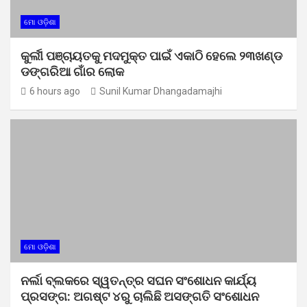
ମୋ ଓଡ଼ିଶା
କୁର୍ଲୀ ପଞ୍ଚାୟତକୁ ମଦମୁକ୍ତ ପାଇଁ ଏକାଠି ହେଲେ ୨୩ଖଣ୍ଡ
ଡଙ୍ଗରିଆ ଗାଁର ଲୋକ
6 hours ago
Sunil Kumar Dhangadamajhi
ମୋ ଓଡ଼ିଶା
ନର୍ଲା ବ୍ଲକରେ ସ୍ୱତନ୍ତ୍ର ସଘନ ସଂଶୋଧନ କାର୍ଯ୍ୟ
ପ୍ରସଙ୍ଗ: ଅଗଷ୍ଟ ୪ରୁ ଚାଲିଛି ଅସଙ୍ଗତି ସଂଶୋଧନ