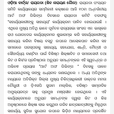
ଓଡ଼ିଆ ବାର୍ତ୍ତା/ ରାୟଗଡା (ଶିବ ନାରାୟଣ ଗୈାଡ):
ରାୟଗଡା ପଂଚାୟତ
ସମିତି କାର୍ଯ୍ୟାଳୟର ସମ୍ମିଳନୀ କକ୍ଷରେ ଆଜି ୧୦ମ ଅନ୍ତର୍ଜାତୀୟ
ଆର୍ଟ ଅଫ ଗିଭିଙ୍ଗ ଦିବସରେ ରାୟଗଡା କମିଟି ତରଫରୁ
“ସହାର୍ଯ୍ୟକାରୀଙ୍କୁ ସାହାଯ୍ୟ” କାର୍ଯ୍ୟକ୍ରମ ପାଳିତ ହୋଇଯାଇଛି ।
ଏଥିରେ ମୁଖ୍ୟ ଅତିଥି ଭାବେ ପୂର୍ବତନ ରାଜ୍ୟସଭା ସାଂସଦ ଏନ. ଭାସ୍କର
ରାଓ ଯୋଗଦେଇ କାର୍ଯ୍ୟକ୍ରମର ଶୁଭାରମ୍ଭ କରି ସହାର୍ଯ୍ୟକାରୀଙ୍କୁ
ସାହାଯ୍ୟ କରିବା ବିଷୟ ବସ୍ତୁ ଉପରେ ଆଲୋକପାତ କରିବା ସହ
ସମାଜରେ ପରସ୍ପରକୁ ସାହାଯ୍ୟ, ସହଯୋଗ, ଶାନ୍ତି, ମୈତ୍ରୀ ଓ
ସୌହାର୍ଦ୍ଧ୍ୟ ବାଣ୍ଟିବା ପାଇଁ ବିଶିଷ୍ଠ ଶିକ୍ଷାବିତ ଓ ସମାଜସେବୀ ତଥା
କିଟ ଓ କିସ’ର ପ୍ରତିଷ୍ଠାତା ଅଚ୍ୟୁତ ସମାନ୍ତଙ୍କର ଏହି ସ୍ୱତନ୍ତ୍ର ଓ
ଅଭିନଵ ପ୍ରୟାସ “ଆର୍ଟ ଅଫ ଗିଭିଙ୍ଗ ” ଦିବସକୁ ପାଳନ
କରାଯାଉଥିବାରୁ ତାଙ୍କୁ ଧନ୍ୟବାଦ ଜଣାଇଥିଲେ । ଅନ୍ୟ ଅତିଥିଙ୍କ
ମଧ୍ୟରେ ଅତିରିକ୍ତ ଜିଲ୍ଲା ମୁଖ୍ୟ ଚିକିତ୍ସାଧିକାରୀ ଡାକ୍ତର ମମତା
ଚୌଧୁରୀ ଓ ଡ଼ିଏସପି ସୁଦାମ ମଲ୍ଲିକ, ବରିଷ୍ଠ ସାମ୍ବାଦିକ
ଅମୁଲ୍ୟରତ୍ନ ସାହୁ ପ୍ରମୁଖ ମଞ୍ଚାସୀନ ହୋଇଥିଲେ । ଏହି
କାର୍ଯ୍ୟକ୍ରମରେ ଅଚ୍ୟୁତ ସାମନ୍ତଙ୍କ ଦ୍ୱାରା କିଟ ଓ କିସ
ଅନୁଷ୍ଠାନରେ ଶିକ୍ଷା ଲାଭ କରୁଥିବା ଗରିବ ଛାତ୍ରଛାତ୍ରୀଙ୍କୁ ମିଳୁଥିବା
ସାହାର୍ଯ୍ୟ, ସୁବିଧା ସୁଯୋଗ ଉପରେ ଭିଡ଼ିଓ ମାଧ୍ୟମରେ ପ୍ରଦର୍ଶିତ