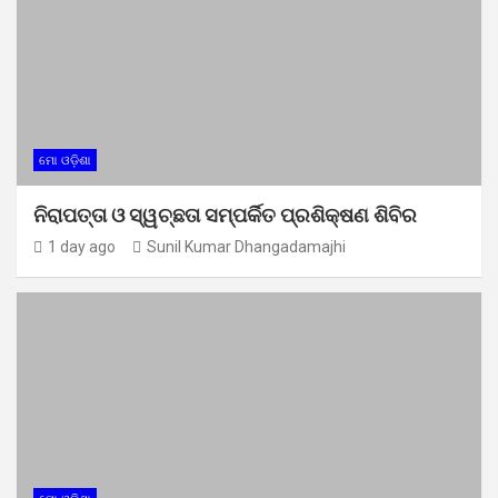
ମୋ ଓଡ଼ିଶା
ନିରାପତ୍ତା ଓ ସ୍ୱଚ୍ଛତା ସମ୍ପର୍କିତ ପ୍ରଶିକ୍ଷଣ ଶିବିର
1 day ago
Sunil Kumar Dhangadamajhi