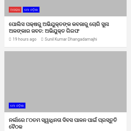
ଅପରାଧ
ମୋ ଓଡ଼ିଶା
ପୋଲିସ ପକ୍ଷରୁ ଅଭିଯୁକ୍ତଙ୍କ କବଜାରୁ ଚୋରି ସୁନା
ଅଳଙ୍କାର ଜବତ: ଅଭିଯୁକ୍ତ ଗିରଫ
19 hours ago
Sunil Kumar Dhangadamajhi
ମୋ ଓଡ଼ିଶା
ନର୍ଲାରେ ୮୦ତମ ସ୍ୱାଧିନତା ଦିବସ ପାଳନ ପାଇଁ ପ୍ରସ୍ତୁତି
ବୈଠକ