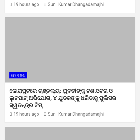
19 hours ago
Sunil Kumar Dhangadamajhi
ମୋ ଓଡ଼ିଶା
କୋରାପୁଟରେ ଚାଞ୍ଚଲ୍ୟ: ଯୁବତୀଙ୍କୁ ଟଣାଓଟରା ଓ
ଲୁଟପାଟ୍ ଅଭିଯୋଗ, ୪ ଯୁବକଙ୍କୁ ଧରିବାକୁ ପୁଲିସର
ସ୍ୱତନ୍ତ୍ର ଟିମ୍
19 hours ago
Sunil Kumar Dhangadamajhi