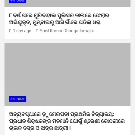
ମୋ ଓଡ଼ିଶା
୮ ବର୍ଷ ପରେ ମୁରିବାହାଲ ପୁଲିସର ଜାଲରେ ଫେରାର
ଅଭିଯୁକ୍ତ, ମୁମ୍ବାଇରୁ ଆସି ଗାଁରେ ପଡିଲା ଧରା
1 day ago
Sunil Kumar Dhangadamajhi
ମୋ ଓଡ଼ିଶା
ଅବ୍ୟବସ୍ଥାରେ ଡ଼ୁମେରପଡା ପ୍ରାଥମିକ ବିଦ୍ୟାଳୟ:
ପ୍ରଧାନ ଶିକ୍ଷକଙ୍କ ମନମାନି ଯୋଗୁଁ ଶ୍ରେଣୀ କୋଠରୀରେ
ଚାଉଳ ବସ୍ତା ଓ ଛାତ୍ର ଛାତ୍ରୀ !