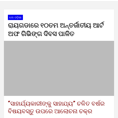
ମୋ ଓଡ଼ିଶା
ରାୟଗଡାରେ ୧୦ତମ ଅନ୍ତର୍ଜାତୀୟ ଆର୍ଟ
ଅଫ ଗିଭିଙ୍ଗ ଦିବସ ପାଳିତ
“ସାହାର୍ଯ୍ୟକାରୀଙ୍କୁ ସାହାଯ୍ୟ” ଚଳିତ ବର୍ଷର
ବିଷୟବସ୍ତୁ ଉପରେ ଆଲୋଚନା ଚକ୍ର