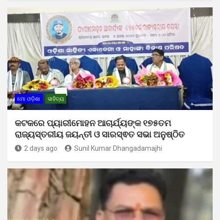
ମୋ ଓଡ଼ିଶା
ସାହିତ୍ୟ
କଟକରେ ପ୍ୟାରୀମୋହନ ଆଚାର୍ଯ୍ୟଙ୍କ ୧୭୫ତମ
ରାଜ୍ୟସ୍ତରୀୟ ଜୟନ୍ତୀ ଓ ସାରସ୍ଵତ ସଭା ଅନୁଷ୍ଠିତ
2 days ago
Sunil Kumar Dhangadamajhi