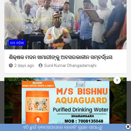
ମୋ ଓଡ଼ିଶା
ଶିକ୍ଷକ ମଦନ ଖମାରୀଙ୍କୁ ଅବସରକାଳୀନ ସମ୍ବର୍ଦ୍ଧନା
2 days ago
Sunil Kumar Dhangadamajhi
x
ଏଠି ଛୁଇଁ ହ୍ଵାଟ୍ସଆପରେ ବ୍ରେକିଂ ନ୍ୟୁଜ ପାଆନ୍ତୁ