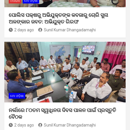
ଅପରାଧ
ମୋ ଓଡ଼ିଶା
ପୋଲିସ ପକ୍ଷରୁ ଅଭିଯୁକ୍ତଙ୍କ କବଜାରୁ ଚୋରି ସୁନା
ଅଳଙ୍କାର ଜବତ: ଅଭିଯୁକ୍ତ ଗିରଫ
2 days ago
Sunil Kumar Dhangadamajhi
ମୋ ଓଡ଼ିଶା
ନର୍ଲାରେ ୮୦ତମ ସ୍ୱାଧିନତା ଦିବସ ପାଳନ ପାଇଁ ପ୍ରସ୍ତୁତି
ବୈଠକ
2 days ago
Sunil Kumar Dhangadamajhi