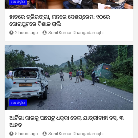
ମୋ ଓଡ଼ିଶା
ହାତରେ ତ୍ରିରଙ୍ଗା, ମନରେ ଦେଶପ୍ରେମ: ୧୦ରେ
କୋରାପୁଟରେ ବିଶାଳ ରାଲି
2 hours ago
Sunil Kumar Dhangadamajhi
ମୋ ଓଡ଼ିଶା
ଆର୍ଟିଗା କାରକୁ ପଛପଟୁ ଧକ୍କା ଦେଲା ଯାତ୍ରୀବାହୀ ବସ, ୩
ଆହତ
5 hours ago
Sunil Kumar Dhangadamajhi