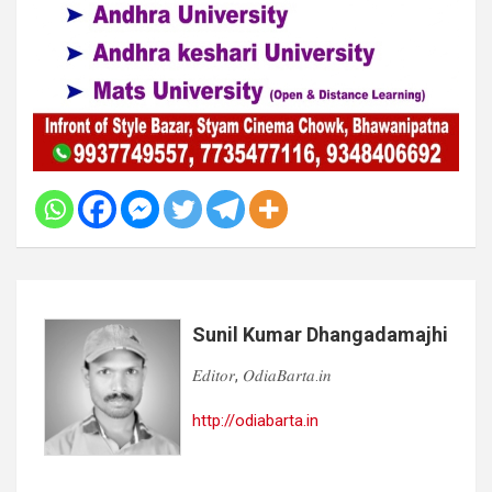
Sunil Kumar Dhangadamajhi
𝐸𝑑𝑖𝑡𝑜𝑟, 𝑂𝑑𝑖𝑎𝐵𝑎𝑟𝑡𝑎.𝑖𝑛
http://odiabarta.in