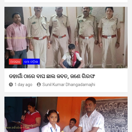
ଅପରାଧ
ମୋ ଓଡ଼ିଶା
ଡହାଗାଁ ଠାରେ ବାଘ ଛାଲ ଜବତ, ଜଣେ ଗିରଫ
1 day ago
Sunil Kumar Dhangadamajhi