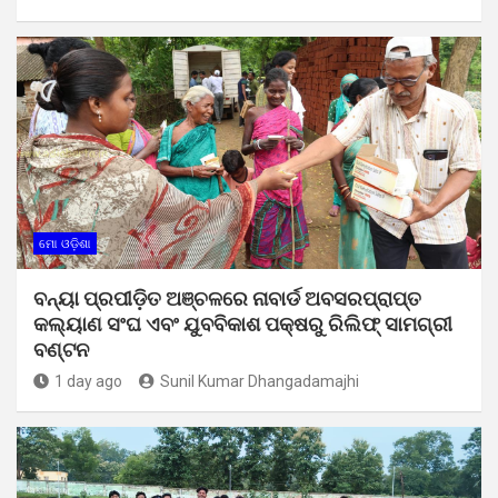
ମୋ ଓଡ଼ିଶା
ବନ୍ୟା ପ୍ରପୀଡ଼ିତ ଅଞ୍ଚଳରେ ନାବାର୍ଡ ଅବସରପ୍ରାପ୍ତ
କଲ୍ୟାଣ ସଂଘ ଏବଂ ଯୁବବିକାଶ ପକ୍ଷରୁ ରିଲିଫ୍ ସାମଗ୍ରୀ
ବଣ୍ଟନ
1 day ago
Sunil Kumar Dhangadamajhi