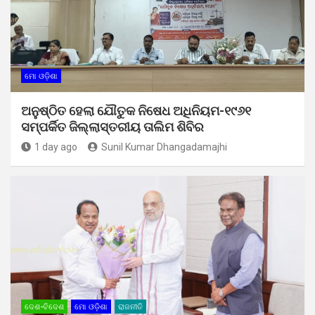
ମୋ ଓଡ଼ିଶା
ଅନୁଷ୍ଠିତ ହେଲା ଯୌତୁକ ନିଷେଧ ଅଧିନିୟମ-୧୯୬୧
ସମ୍ପର୍କିତ ଜିଲ୍ଲାସ୍ତରୀୟ ତାଲିମ ଶିବିର
1 day ago
Sunil Kumar Dhangadamajhi
ଦେଶ-ବିଦେଶ
ମୋ ଓଡ଼ିଶା
ରାଜନୀତି