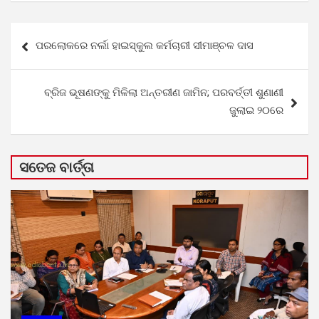
Post
ପରଲୋକରେ ନର୍ଲା ହାଇସ୍କୁଲ କର୍ମଚାରୀ ସୀମାଞ୍ଚଳ ଦାସ
navigation
ବ୍ରିଜ ଭୂଷଣଙ୍କୁ ମିଳିଲା ଅନ୍ତରୀଣ ଜାମିନ; ପରବର୍ତ୍ତୀ ଶୁଣାଣୀ
ଜୁଲାଇ ୨୦ରେ
ସତେଜ ବାର୍ତ୍ତା