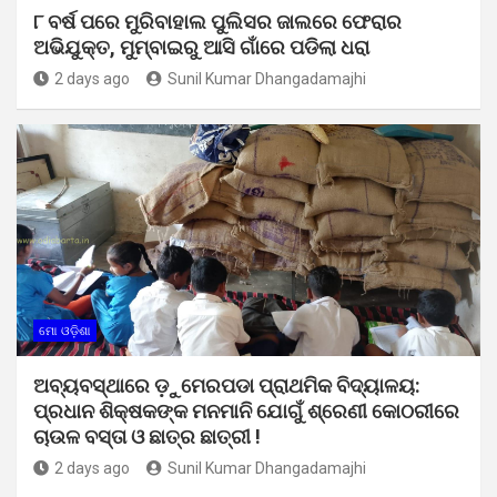
୮ ବର୍ଷ ପରେ ମୁରିବାହାଲ ପୁଲିସର ଜାଲରେ ଫେରାର
ଅଭିଯୁକ୍ତ, ମୁମ୍ବାଇରୁ ଆସି ଗାଁରେ ପଡିଲା ଧରା
2 days ago
Sunil Kumar Dhangadamajhi
ମୋ ଓଡ଼ିଶା
ଅବ୍ୟବସ୍ଥାରେ ଡ଼ୁମେରପଡା ପ୍ରାଥମିକ ବିଦ୍ୟାଳୟ:
ପ୍ରଧାନ ଶିକ୍ଷକଙ୍କ ମନମାନି ଯୋଗୁଁ ଶ୍ରେଣୀ କୋଠରୀରେ
ଚାଉଳ ବସ୍ତା ଓ ଛାତ୍ର ଛାତ୍ରୀ !
2 days ago
Sunil Kumar Dhangadamajhi