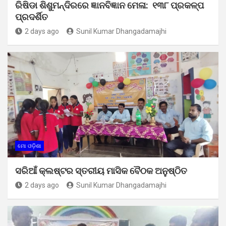
ରିଷିଡା ଶିଶୁମନ୍ଦିରରେ ଜ୍ଞାନବିଜ୍ଞାନ ମେଳା: ୧୩୮ ପ୍ରକଳ୍ପ
ପ୍ରଦର୍ଶିତ
2 days ago
Sunil Kumar Dhangadamajhi
ମୋ ଓଡ଼ିଶା
ସରିଆଁ କ୍ଲଷ୍ଟର ସ୍ତରୀୟ ମାସିକ ବୈଠକ ଅନୁଷ୍ଠିତ
2 days ago
Sunil Kumar Dhangadamajhi