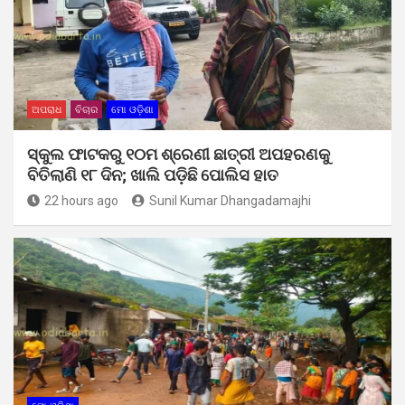
ଅପରାଧ
ବିଚାର
ମୋ ଓଡ଼ିଶା
ସ୍କୁଲ ଫାଟକରୁ ୧୦ମ ଶ୍ରେଣୀ ଛାତ୍ରୀ ଅପହରଣକୁ
ବିତିଲାଣି ୧୮ ଦିନ; ଖାଲି ପଡ଼ିଛି ପୋଲିସ ହାତ
22 hours ago
Sunil Kumar Dhangadamajhi