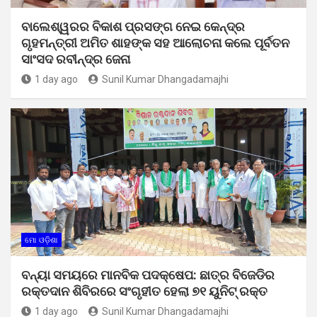
ବାଲେଶ୍ୱରର ବିକାଶ ପ୍ରସଙ୍ଗ ନେଇ କେନ୍ଦ୍ର
ଗୃହମନ୍ତ୍ରୀ ଅମିତ ଶାହଙ୍କ ସହ ଆଲୋଚନା କଲେ ପୂର୍ବତନ
ସାଂସଦ ରବୀନ୍ଦ୍ର ଜେନା
1 day ago
Sunil Kumar Dhangadamajhi
ମୋ ଓଡ଼ିଶା
ବନ୍ୟା ସମୟରେ ମାନବିକ ପଦକ୍ଷେପ: ଛାତ୍ର ବିଜେଡିର
ରକ୍ତଦାନ ଶିବିରରେ ସଂଗୃହୀତ ହେଲା ୭୧ ୟୁନିଟ୍ ରକ୍ତ
1 day ago
Sunil Kumar Dhangadamajhi