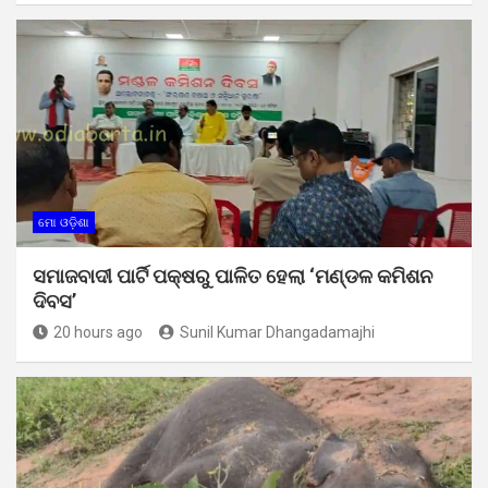
ମୋ ଓଡ଼ିଶା
ସମାଜବାଦୀ ପାର୍ଟି ପକ୍ଷରୁ ପାଳିତ ହେଲା ‘ମଣ୍ଡଳ କମିଶନ
ଦିବସ’
20 hours ago
Sunil Kumar Dhangadamajhi