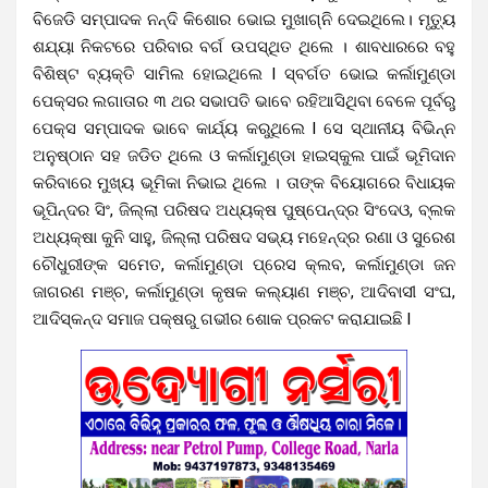
ବିଜେଡି ସମ୍ପାଦକ ନନ୍ଦି କିଶୋର ଭୋଇ ମୁଖାଗ୍ନି ଦେଇଥିଲେ। ମୃତ୍ୟୁ
ଶଯ୍ୟା ନିକଟରେ ପରିବାର ବର୍ଗ ଉପସ୍ଥିତ ଥିଲେ । ଶାବଧାରରେ ବହୁ
ବିଶିଷ୍ଟ ବ୍ୟକ୍ତି ସାମିଲ ହୋଇଥିଲେ l ସ୍ବର୍ଗତ ଭୋଇ କର୍ଲାମୁଣ୍ଡା
ପେକ୍ସର ଲଗାତାର ୩ ଥର ସଭାପତି ଭାବେ ରହିଆସିଥିବା ବେଳେ ପୂର୍ବରୁ
ପେକ୍ସ ସମ୍ପାଦକ ଭାବେ କାର୍ଯ୍ୟ କରୁଥିଲେ l ସେ ସ୍ଥାନୀୟ ବିଭିନ୍ନ
ଅନୁଷ୍ଠାନ ସହ ଜଡିତ ଥିଲେ ଓ କର୍ଲାମୁଣ୍ଡା ହାଇସ୍କୁଲ ପାଇଁ ଭୂମିଦାନ
କରିବାରେ ମୁଖ୍ୟ ଭୂମିକା ନିଭାଇ ଥିଲେ । ତାଙ୍କ ବିୟୋଗରେ ବିଧାୟକ
ଭୂପିନ୍ଦର ସିଂ, ଜିଲ୍ଲା ପରିଷଦ ଅଧ୍ୟକ୍ଷ ପୁଷ୍ପେନ୍ଦ୍ର ସିଂଦେଓ, ବ୍ଲକ
ଅଧ୍ୟକ୍ଷା କୁନି ସାହୁ, ଜିଲ୍ଲା ପରିଷଦ ସଭ୍ୟ ମହେନ୍ଦ୍ର ରଣା ଓ ସୁରେଶ
ଚୌଧୁରୀଙ୍କ ସମେତ, କର୍ଲାମୁଣ୍ଡା ପ୍ରେସ କ୍ଲବ, କର୍ଲାମୁଣ୍ଡା ଜନ
ଜାଗରଣ ମଞ୍ଚ, କର୍ଲାମୁଣ୍ଡା କୃଷକ କଲ୍ୟାଣ ମଞ୍ଚ, ଆଦିବାସୀ ସଂଘ,
ଆଦିସ୍କନ୍ଦ ସମାଜ ପକ୍ଷରୁ ଗଭୀର ଶୋକ ପ୍ରକଟ କରାଯାଇଛି l