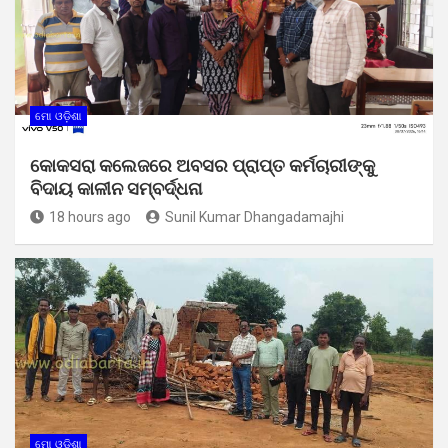
ମୋ ଓଡ଼ିଶା
କୋକସରା କଲେଜରେ ଅବସର ପ୍ରାପ୍ତ କର୍ମଚାରୀଙ୍କୁ
ବିଦାୟ କାଳୀନ ସମ୍ବର୍ଦ୍ଧନା
18 hours ago
Sunil Kumar Dhangadamajhi
ମୋ ଓଡ଼ିଶା