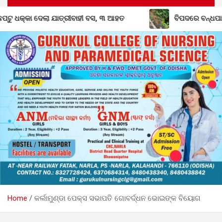
ବସ, ୩ ଆହତ
ବିପଦରେ ବନ୍ଧପାରି-ଲାଞ୍ଜିଗଡ଼ ରାସ୍ତା: ବର୍ଷାରେ ଧୋଇ
Home
କର୍ଲାମୁଣ୍ଡା ପେକ୍ସ ସଭାପତି ଗୋବର୍ଦ୍ଧନ ଭୋଇଙ୍କ ବିୟୋଗ