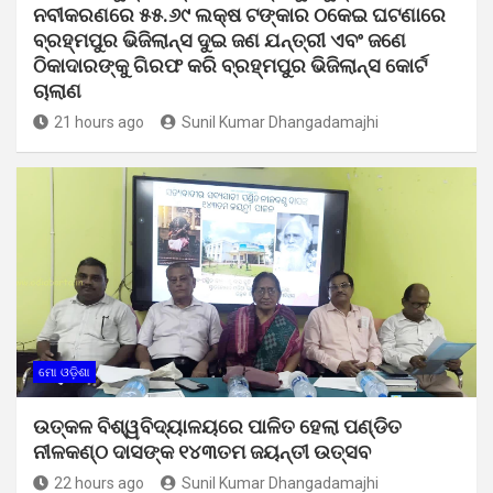
ନବୀକରଣରେ ୫୫.୬୯ ଲକ୍ଷ ଟଙ୍କାର ଠକେଇ ଘଟଣାରେ
ବ୍ରହ୍ମପୁର ଭିଜିଲାନ୍ସ ଦୁଇ ଜଣ ଯନ୍ତ୍ରୀ ଏବଂ ଜଣେ
ଠିକାଦାରଙ୍କୁ ଗିରଫ କରି ବ୍ରହ୍ମପୁର ଭିଜିଲାନ୍ସ କୋର୍ଟ
ଚାଲାଣ
21 hours ago
Sunil Kumar Dhangadamajhi
ମୋ ଓଡ଼ିଶା
ଉତ୍କଳ ବିଶ୍ୱବିଦ୍ୟାଳୟରେ ପାଳିତ ହେଲା ପଣ୍ଡିତ
ନୀଳକଣ୍ଠ ଦାସଙ୍କ ୧୪୩ତମ ଜୟନ୍ତୀ ଉତ୍ସବ
22 hours ago
Sunil Kumar Dhangadamajhi