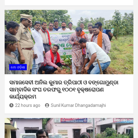
ମୋ ଓଡ଼ିଶା
ସମାଜସେବୀ ଅନିଲ କୁମାର ତ୍ରିପାଠୀ ଓ ବଙ୍ଗୋମୁଣ୍ଡା
ସାମ୍ବାଦିକ ସଂଘ ତରଫରୁ ୧୦୦୧ ବୃକ୍ଷରୋପଣ
କାର୍ଯ୍ୟକ୍ରମ
22 hours ago
Sunil Kumar Dhangadamajhi