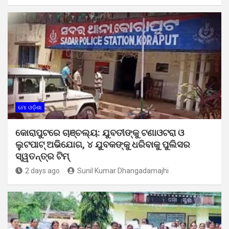
ମୋ ଓଡ଼ିଶା
କୋରାପୁଟରେ ଚାଞ୍ଚଲ୍ୟ: ଯୁବତୀଙ୍କୁ ଟଣାଓଟରା ଓ
ଲୁଟପାଟ୍ ଅଭିଯୋଗ, ୪ ଯୁବକଙ୍କୁ ଧରିବାକୁ ପୁଲିସର
ସ୍ୱତନ୍ତ୍ର ଟିମ୍
2 days ago
Sunil Kumar Dhangadamajhi