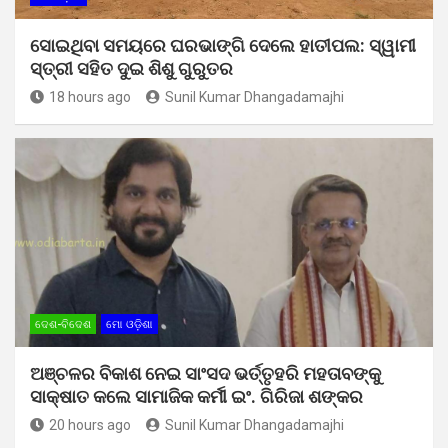
ସୋଇଥିବା ସମୟରେ ଘରଭାଙ୍ଗି ଦେଲେ ହାତୀପଲ: ସ୍ୱାମୀ
ସ୍ତ୍ରୀ ସହିତ ଦୁଇ ଶିଶୁ ଗୁରୁତର
18 hours ago
Sunil Kumar Dhangadamajhi
ଦେଶ-ବିଦେଶ
ମୋ ଓଡ଼ିଶା
ଅଞ୍ଚଳର ବିକାଶ ନେଇ ସାଂସଦ ଭର୍ତ୍ତୃହରି ମହତାବଙ୍କୁ
ସାକ୍ଷାତ କଲେ ସାମାଜିକ କର୍ମୀ ଇଂ. ଗିରିଜା ଶଙ୍କର
20 hours ago
Sunil Kumar Dhangadamajhi