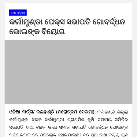
ମୋ ଓଡ଼ିଶା
କର୍ଲାମୁଣ୍ଡା ପେକ୍ସ ସଭାପତି ଗୋବର୍ଦ୍ଧନ
ଭୋଇଙ୍କ ବିୟୋଗ
ଓଡ଼ିଆ ବାର୍ତ୍ତା/ କଳାହାଣ୍ଡି (ନରୋତ୍ତମ ସେଲମା):
କଳାହାଣ୍ଡି ଜିଲ୍ଲା
କର୍ଲାମୁଣ୍ଡା ବ୍ଳକ କର୍ଲାମୁଣ୍ଡା ପ୍ରାଥମିକ କୃଷି ସମବାୟ ସମିତିର
ସଭାପତି ତଥା ବ୍ଳକ କନ୍ଧ ସମାଜ ସଭାପତି ଗୋବର୍ଦ୍ଧନ ଭୋଇଙ୍କ
ମଙ୍ଗଳବାର ଦିନ ପରଲୋକ ହୋଇଯାଇଛି l ବଡ଼ ପୁଅ ତଥା ଜିଲ୍ଲା ଯୁବ