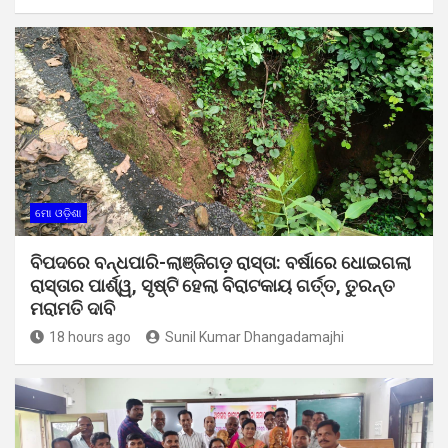
ମୋ ଓଡ଼ିଶା
ବିପଦରେ ବନ୍ଧପାରି-ଲାଞ୍ଜିଗଡ଼ ରାସ୍ତା: ବର୍ଷାରେ ଧୋଇଗଲା
ରାସ୍ତାର ପାର୍ଶ୍ୱ, ସୃଷ୍ଟି ହେଲା ବିରାଟକାୟ ଗର୍ତ୍ତ, ତୁରନ୍ତ
ମରାମତି ଦାବି
18 hours ago
Sunil Kumar Dhangadamajhi