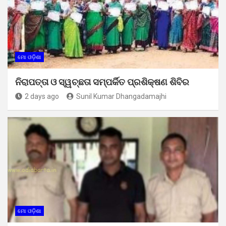
ମୋ ଓଡ଼ିଶା
ନିରାପତ୍ତା ଓ ସ୍ୱଚ୍ଛତା ସମ୍ପର୍କିତ ପ୍ରଶିକ୍ଷଣ ଶିବିର
2 days ago
Sunil Kumar Dhangadamajhi
ମୋ ଓଡ଼ିଶା