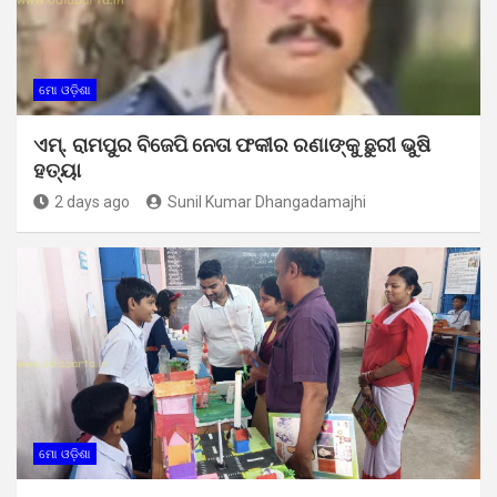
ମୋ ଓଡ଼ିଶା
ଏମ୍. ରାମପୁର ବିଜେପି ନେତା ଫକୀର ରଣାଙ୍କୁ ଛୁରୀ ଭୁଷି
ହତ୍ୟା
2 days ago
Sunil Kumar Dhangadamajhi
ମୋ ଓଡ଼ିଶା