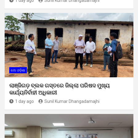
1 day ago
Sunil Kumar Dhangadamajhi
ମୋ ଓଡ଼ିଶା
ଲାଞ୍ଜିଗଡ଼ ବ୍ଲକ ଗସ୍ତରେ ଜିଲ୍ଲା ପରିଷଦ ମୁଖ୍ୟ
କାର୍ଯ୍ୟନିର୍ବାହୀ ଅଧିକାରୀ
1 day ago
Sunil Kumar Dhangadamajhi