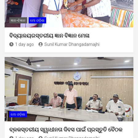
ଜ୍ଞାନ-ବିଜ୍ଞାନ
ମୋ ଓଡ଼ିଶା
ବିଦ୍ୟାଳୟରସ୍ତରୀୟ ଜ୍ଞାନ ବିଜ୍ଞାନ ମେଳା
1 day ago
Sunil Kumar Dhangadamajhi
ମୋ ଓଡ଼ିଶା
ବ୍ଳକସ୍ତରୀୟ ସ୍ୱାଧୀନତା ଦିବସ ପାଇଁ ପ୍ରସ୍ତୁତି ବୈଠକ