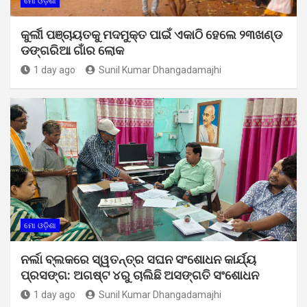
ମୋ ଓଡ଼ିଶା
କୁର୍ଲୀ ପଞ୍ଚାୟତକୁ ମଦମୁକ୍ତ ପାଇଁ ଏକାଠି ହେଲେ ୨୩ଖଣ୍ଡ
ଡଙ୍ଗରିଆ ଗାଁର ଲୋକ
1 day ago
Sunil Kumar Dhangadamajhi
ମୋ ଓଡ଼ିଶା
ନର୍ଲା ବ୍ଲକରେ ସ୍ୱତନ୍ତ୍ର ସଘନ ସଂଶୋଧନ କାର୍ଯ୍ୟ
ପ୍ରସଙ୍ଗ: ଅଗଷ୍ଟ ୪ରୁ ଚାଲିଛି ଅସଙ୍ଗତି ସଂଶୋଧନ
1 day ago
Sunil Kumar Dhangadamajhi