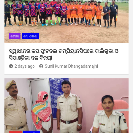
କ୍ରୀଡ଼ା
ମୋ ଓଡ଼ିଶା
ସ୍ୱାଧୀନତା କପ ଫୁଟବଲ ଚମ୍ପିୟାନସିପରେ ବାଲିଗୁଡା ଓ
ସିପାଞ୍ଜିରୀ ଦଳ ବିଜୟୀ
2 days ago
Sunil Kumar Dhangadamajhi