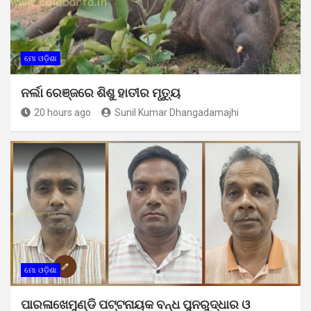
ମୋ ଓଡ଼ିଶା
ନର୍ଲା ରେଞ୍ଜରେ ଶିଶୁ ହାତୀର ମୃତ୍ୟୁ
20 hours ago
Sunil Kumar Dhangadamajhi
ମୋ ଓଡ଼ିଶା
ପାରଳାଖେମୁଣ୍ଡି ପଟ୍ଟନାୟକ ବନ୍ଧ ପୁନରୁଦ୍ଧାର ଓ