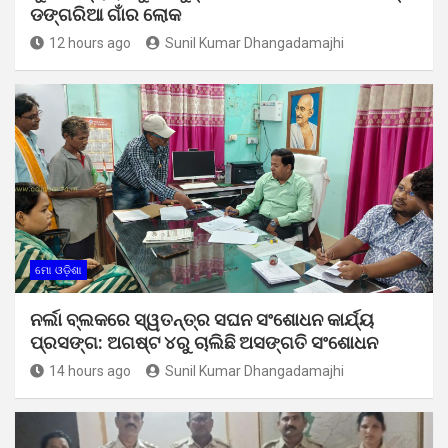
ଡଙ୍ଗରିଆ ଗାଁର ଲୋକ
12 hours ago
Sunil Kumar Dhangadamajhi
ମୋ ଓଡ଼ିଶା
ନର୍ଲା ବ୍ଲକରେ ସ୍ୱତନ୍ତ୍ର ସଘନ ସଂଶୋଧନ କାର୍ଯ୍ୟ
ପ୍ରସଙ୍ଗ: ଅଗଷ୍ଟ ୪ରୁ ଚାଲିଛି ଅସଙ୍ଗତି ସଂଶୋଧନ
14 hours ago
Sunil Kumar Dhangadamajhi