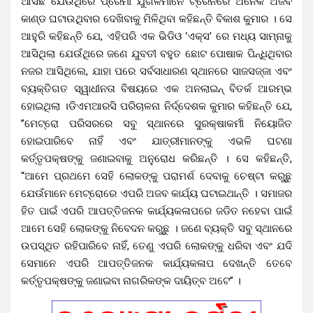
ଆସିଛି ଯେଉଁଥିରେ ପ୍ରେମୀ ଯୁଗଳମାନେ ଟ୍ରେନରେ ଅନେକ ଅଜବ
କାଣ୍ଡ ଘଟାଉଥିବାର ଦେଖିବାକୁ ମିଳିଥିବା କହିଛନ୍ତି ବିକାଶ କୁମାର । ସେ
ଆହୁରି କହିଛନ୍ତି ଯେ, ଏହିପରି ଏକ ଭିଡିଓ ‘ଏକ୍ସ’ ରେ ମଧ୍ୟ ସାମ୍ନାକୁ
ଆସିଥିଲା ​​ଯେଉଁଥିରେ ଜଣେ ଯୁବତୀ ବହୁତ ଛୋଟ ପୋଷାକ ପିନ୍ଧିଥିବାର
ନଜର ଆସିଥିଲେ, ଯାହା ପରେ ସର୍ବସାଧାରଣ ସ୍ଥାନରେ ସାଜସଜ୍ଜା ଏବଂ
ବ୍ୟକ୍ତିଗତ ସ୍ୱାଧୀନତା ବିଷୟରେ ଏକ ଅନଲାଇନ୍ ବିତର୍କ ଆରମ୍ଭ
ହୋଇଥିଲା ।ଡିଏମଆରସି ପରିଚାଳନା ନିର୍ଦ୍ଦେଶକ କୁମାର କହିଛନ୍ତି ଯେ,
”ମେଟ୍ରୋ ପରିସରରେ ସବୁ ସ୍ଥାନରେ ସୁରକ୍ଷାକର୍ମୀ ନିୟୋଜିତ
ହୋଇପାରିବେ ନାହିଁ ଏବଂ ଯାତ୍ରୀମାନଙ୍କୁ ଏଭଳି ଘଟଣା
କର୍ତ୍ତୃପକ୍ଷଙ୍କୁ ଜଣାଇବାକୁ ଅନୁରୋଧ କରିଛନ୍ତି । ସେ କହିଛନ୍ତି,
“ଆମେ ପ୍ରଥମେ ସେହି ଲୋକଙ୍କୁ ପରାମର୍ଶ ଦେବାକୁ ଚେଷ୍ଟା କରୁଛୁ
ଯେଉଁମାନେ ମେଟ୍ରୋରେ ଏପରି ଅଜବ କାର୍ଯ୍ୟ ଘଟାଇଥାନ୍ତି । ସମାଜର
ହିତ ପାଇଁ ଏପରି ଆପତ୍ତିଜନକ କାର୍ଯ୍ୟକଳାପରେ ଜଡିତ ନହେବା ପାଇଁ
ଆମେ ସେହି ଲୋକଙ୍କୁ ନିବେଦନ କରୁଛୁ । ଜଣେ ବ୍ୟକ୍ତି ସବୁ ସ୍ଥାନରେ
ଉପସ୍ଥିତ ରହିପାରିବେ ନାହିଁ, ତେଣୁ ଏପରି ଲୋକଙ୍କୁ ଧରିବା ଏବଂ ଯଦି
ସେମାନେ ଏପରି ଆପତ୍ତିଜନକ କାର୍ଯ୍ୟକଳାପ ଦେଖନ୍ତି ତେବେ
କର୍ତ୍ତୃପକ୍ଷଙ୍କୁ ଜଣାଇବା ନାଗରିକଙ୍କ ଦାୟିତ୍ବ ଅଟେ” ।