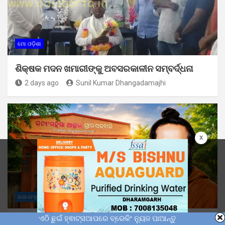
ମୋ ଓଡ଼ିଶା
ଶିକ୍ଷକ ମଦନ ଖମାରୀଙ୍କୁ ଅବସରକାଳୀନ ସମ୍ବର୍ଦ୍ଧନା
2 days ago
Sunil Kumar Dhangadamajhi
x
କଳା-ସଂସ୍କୃତି
ମୋ ଓଡ଼ିଶା
ଏଠି ଛୁଇଁ ହ୍ଵାଟ୍ସଆପରେ ବ୍ରେକିଂ ନ୍ୟୁଜ ପାଆନ୍ତୁ
ଶ୍ରାବଣ ପୂର୍ଣ୍ଣିମା ଦିନ ପରବାଙ୍ଗି ସତ୍ୟ ମହିମା