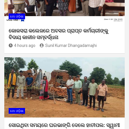
ମୋ ଓଡ଼ିଶା
କୋକସରା କଲେଜରେ ଅବସର ପ୍ରାପ୍ତ କର୍ମଚାରୀଙ୍କୁ
ବିଦାୟ କାଳୀନ ସମ୍ବର୍ଦ୍ଧନା
4 hours ago
Sunil Kumar Dhangadamajhi
ମୋ ଓଡ଼ିଶା
ସୋଇଥିବା ସମୟରେ ଘରଭାଙ୍ଗି ଦେଲେ ହାତୀପଲ: ସ୍ୱାମୀ