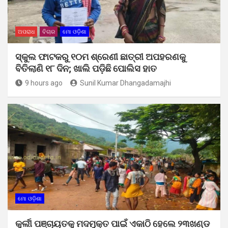
ଅପରାଧ
ବିଚାର
ମୋ ଓଡ଼ିଶା
ସ୍କୁଲ ଫାଟକରୁ ୧୦ମ ଶ୍ରେଣୀ ଛାତ୍ରୀ ଅପହରଣକୁ
ବିତିଲାଣି ୧୮ ଦିନ; ଖାଲି ପଡ଼ିଛି ପୋଲିସ ହାତ
9 hours ago
Sunil Kumar Dhangadamajhi
ମୋ ଓଡ଼ିଶା
କୁର୍ଲୀ ପଞ୍ଚାୟତକୁ ମଦମୁକ୍ତ ପାଇଁ ଏକାଠି ହେଲେ ୨୩ଖଣ୍ଡ