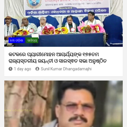
ମୋ ଓଡ଼ିଶା
ସାହିତ୍ୟ
କଟକରେ ପ୍ୟାରୀମୋହନ ଆଚାର୍ଯ୍ୟଙ୍କ ୧୭୫ତମ
ରାଜ୍ୟସ୍ତରୀୟ ଜୟନ୍ତୀ ଓ ସାରସ୍ଵତ ସଭା ଅନୁଷ୍ଠିତ
1 day ago
Sunil Kumar Dhangadamajhi