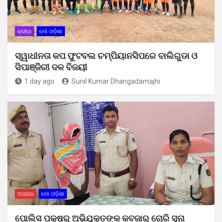
କ୍ରୀଡ଼ା
ମୋ ଓଡ଼ିଶା
ସ୍ୱାଧୀନତା କପ ଫୁଟବଲ ଚମ୍ପିୟାନସିପରେ ବାଲିଗୁଡା ଓ
ସିପାଞ୍ଜିରୀ ଦଳ ବିଜୟୀ
1 day ago
Sunil Kumar Dhangadamajhi
ଅପରାଧ
ମୋ ଓଡ଼ିଶା
ପୋଲିସ ପକ୍ଷରୁ ଅଭିଯୁକ୍ତଙ୍କ କବଜାରୁ ଚୋରି ସୁନା