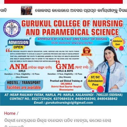
ସର ପ୍ରାପ୍ତ କର୍ମଚାରୀଙ୍କୁ ବିଦାୟ କାଳୀନ ସମ୍ବର୍ଦ୍ଧନା
ସୋଇ
Home
ଦିଲ୍ଲୀ ମେଟ୍ରୋରେ ରିଲ୍ସ ବନେଇବା ପଡିବ ମହଙ୍ଗା, କଠୋର ହେଲା