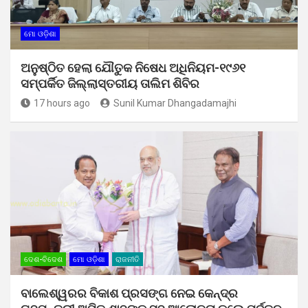
ମୋ ଓଡ଼ିଶା
ଅନୁଷ୍ଠିତ ହେଲା ଯୌତୁକ ନିଷେଧ ଅଧିନିୟମ-୧୯୬୧
ସମ୍ପର୍କିତ ଜିଲ୍ଲାସ୍ତରୀୟ ତାଲିମ ଶିବିର
17 hours ago
Sunil Kumar Dhangadamajhi
ଦେଶ-ବିଦେଶ
ମୋ ଓଡ଼ିଶା
ରାଜନୀତି
ବାଲେଶ୍ୱରର ବିକାଶ ପ୍ରସଙ୍ଗ ନେଇ କେନ୍ଦ୍ର