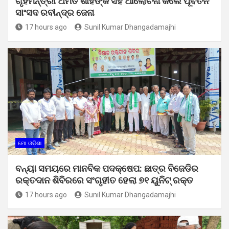
ଗୃହମନ୍ତ୍ରୀ ଅମିତ ଶାହଙ୍କ ସହ ଆଲୋଚନା କଲେ ପୂର୍ବତନ
ସାଂସଦ ରବୀନ୍ଦ୍ର ଜେନା
17 hours ago
Sunil Kumar Dhangadamajhi
ମୋ ଓଡ଼ିଶା
ବନ୍ୟା ସମୟରେ ମାନବିକ ପଦକ୍ଷେପ: ଛାତ୍ର ବିଜେଡିର
ରକ୍ତଦାନ ଶିବିରରେ ସଂଗୃହୀତ ହେଲା ୭୧ ୟୁନିଟ୍ ରକ୍ତ
17 hours ago
Sunil Kumar Dhangadamajhi