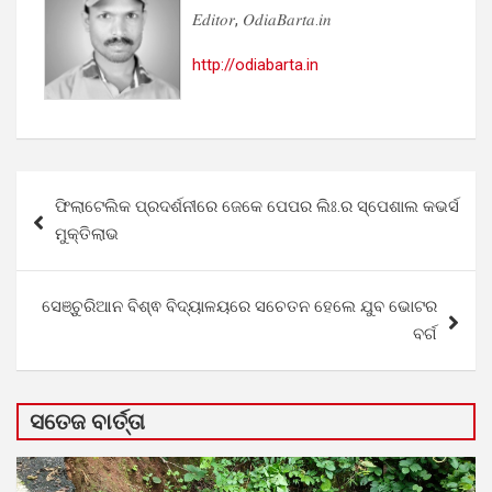
𝐸𝑑𝑖𝑡𝑜𝑟, 𝑂𝑑𝑖𝑎𝐵𝑎𝑟𝑡𝑎.𝑖𝑛
http://odiabarta.in
Post
ଫିଲାଟେଲିକ ପ୍ରଦର୍ଶନୀରେ ଜେକେ ପେପର ଲିଃ.ର ସ୍ପେଶାଲ କଭର୍ସ
navigation
ମୁକ୍ତିଲାଭ
ସେଞ୍ଚୁରିଆନ ବିଶ୍ଵ ବିଦ୍ୟାଳୟରେ ସଚେତନ ହେଲେ ଯୁବ ଭୋଟର
ବର୍ଗ
ସତେଜ ବାର୍ତ୍ତା