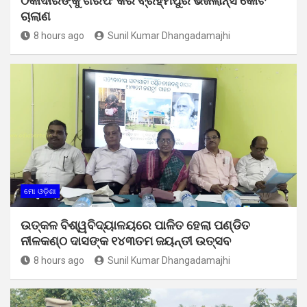
ଠିକାଦାରଙ୍କୁ ଗିରଫ କରି ବ୍ରହ୍ମପୁର ଭିଜିଲାନ୍ସ କୋର୍ଟ
ଚାଲାଣ
8 hours ago
Sunil Kumar Dhangadamajhi
ମୋ ଓଡ଼ିଶା
ଉତ୍କଳ ବିଶ୍ୱବିଦ୍ୟାଳୟରେ ପାଳିତ ହେଲା ପଣ୍ଡିତ
ନୀଳକଣ୍ଠ ଦାସଙ୍କ ୧୪୩ତମ ଜୟନ୍ତୀ ଉତ୍ସବ
8 hours ago
Sunil Kumar Dhangadamajhi