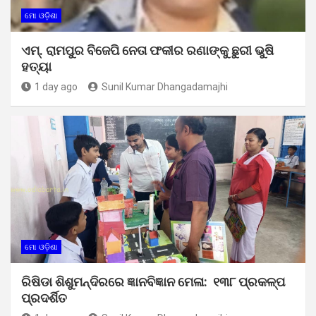
ମୋ ଓଡ଼ିଶା
ଏମ୍. ରାମପୁର ବିଜେପି ନେତା ଫକୀର ରଣାଙ୍କୁ ଛୁରୀ ଭୁଷି
ହତ୍ୟା
1 day ago
Sunil Kumar Dhangadamajhi
ମୋ ଓଡ଼ିଶା
ରିଷିଡା ଶିଶୁମନ୍ଦିରରେ ଜ୍ଞାନବିଜ୍ଞାନ ମେଳା: ୧୩୮ ପ୍ରକଳ୍ପ
ପ୍ରଦର୍ଶିତ