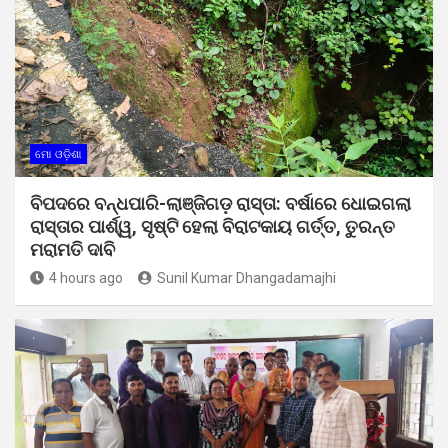
ମୋ ଓଡ଼ିଶା
ବିପଦରେ ବନ୍ଧପାରି-ଲାଞ୍ଜିଗଡ଼ ରାସ୍ତା: ବର୍ଷାରେ ଧୋଇଗଲା
ରାସ୍ତାର ପାର୍ଶ୍ୱ, ସୃଷ୍ଟି ହେଲା ବିରାଟକାୟ ଗର୍ତ୍ତ, ତୁରନ୍ତ
ମରାମତି ଦାବି
4 hours ago
Sunil Kumar Dhangadamajhi