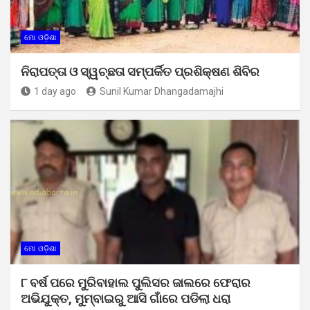
ମୋ ଓଡ଼ିଶା
ନିରାପତ୍ତା ଓ ସ୍ୱଚ୍ଛତା ସମ୍ପର୍କିତ ପ୍ରଶିକ୍ଷଣ ଶିବିର
1 day ago
Sunil Kumar Dhangadamajhi
ମୋ ଓଡ଼ିଶା
୮ ବର୍ଷ ପରେ ମୁରିବାହାଲ ପୁଲିସର ଜାଲରେ ଫେରାର
ଅଭିଯୁକ୍ତ, ମୁମ୍ବାଇରୁ ଆସି ଗାଁରେ ପଡିଲା ଧରା