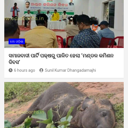
ମୋ ଓଡ଼ିଶା
ସମାଜବାଦୀ ପାର୍ଟି ପକ୍ଷରୁ ପାଳିତ ହେଲା ‘ମଣ୍ଡଳ କମିଶନ
ଦିବସ’
6 hours ago
Sunil Kumar Dhangadamajhi