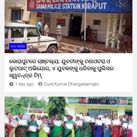
ମୋ ଓଡ଼ିଶା
କୋରାପୁଟରେ ଚାଞ୍ଚଲ୍ୟ: ଯୁବତୀଙ୍କୁ ଟଣାଓଟରା ଓ
ଲୁଟପାଟ୍ ଅଭିଯୋଗ, ୪ ଯୁବକଙ୍କୁ ଧରିବାକୁ ପୁଲିସର
ସ୍ୱତନ୍ତ୍ର ଟିମ୍
1 day ago
Sunil Kumar Dhangadamajhi