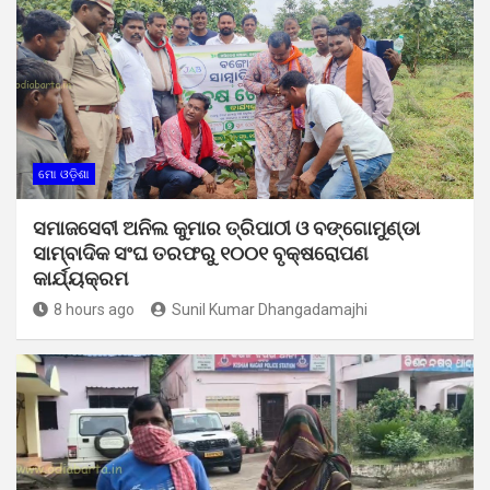
ମୋ ଓଡ଼ିଶା
ସମାଜସେବୀ ଅନିଲ କୁମାର ତ୍ରିପାଠୀ ଓ ବଙ୍ଗୋମୁଣ୍ଡା
ସାମ୍ବାଦିକ ସଂଘ ତରଫରୁ ୧୦୦୧ ବୃକ୍ଷରୋପଣ
କାର୍ଯ୍ୟକ୍ରମ
8 hours ago
Sunil Kumar Dhangadamajhi