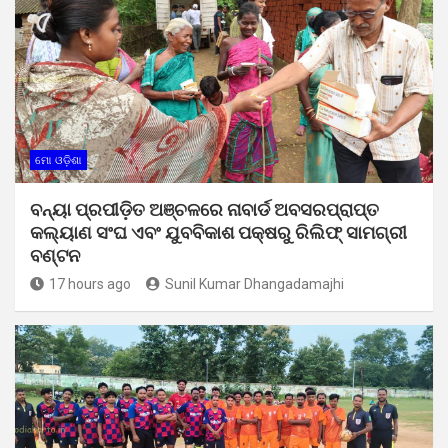
ମୋ ଓଡ଼ିଶା
ବନ୍ୟା ପ୍ରପୀଡ଼ିତ ଅଞ୍ଚଳରେ ନାବାର୍ଡ ଅବସରପ୍ରାପ୍ତ
କଲ୍ୟାଣ ସଂଘ ଏବଂ ଯୁବବିକାଶ ପକ୍ଷରୁ ରିଲିଫ୍ ସାମଗ୍ରୀ
ବଣ୍ଟନ
17 hours ago
Sunil Kumar Dhangadamajhi