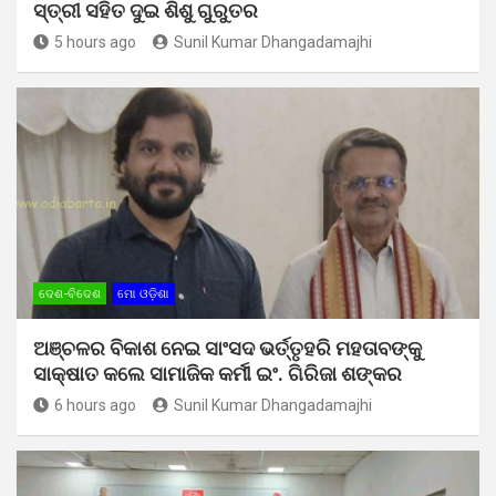
ସ୍ତ୍ରୀ ସହିତ ଦୁଇ ଶିଶୁ ଗୁରୁତର
5 hours ago
Sunil Kumar Dhangadamajhi
ଦେଶ-ବିଦେଶ
ମୋ ଓଡ଼ିଶା
ଅଞ୍ଚଳର ବିକାଶ ନେଇ ସାଂସଦ ଭର୍ତ୍ତୃହରି ମହତାବଙ୍କୁ
ସାକ୍ଷାତ କଲେ ସାମାଜିକ କର୍ମୀ ଇଂ. ଗିରିଜା ଶଙ୍କର
6 hours ago
Sunil Kumar Dhangadamajhi