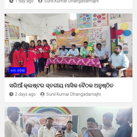
1 day ago
Sunil Kumar Dhangadamajhi
ମୋ ଓଡ଼ିଶା
ସରିଆଁ କ୍ଲଷ୍ଟର ସ୍ତରୀୟ ମାସିକ ବୈଠକ ଅନୁଷ୍ଠିତ
2 days ago
Sunil Kumar Dhangadamajhi