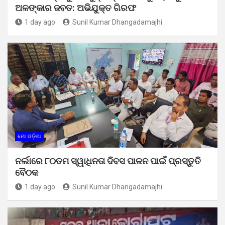
ଅଳଙ୍କାର ଜବତ: ଅଭିଯୁକ୍ତ ଗିରଫ
1 day ago
Sunil Kumar Dhangadamajhi
ମୋ ଓଡ଼ିଶା
ନର୍ଲାରେ ୮୦ତମ ସ୍ୱାଧିନତା ଦିବସ ପାଳନ ପାଇଁ ପ୍ରସ୍ତୁତି
ବୈଠକ
1 day ago
Sunil Kumar Dhangadamajhi