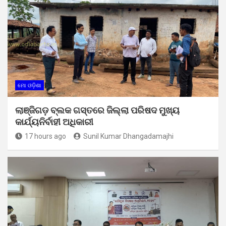
ମୋ ଓଡ଼ିଶା
ଲାଞ୍ଜିଗଡ଼ ବ୍ଲକ ଗସ୍ତରେ ଜିଲ୍ଲା ପରିଷଦ ମୁଖ୍ୟ
କାର୍ଯ୍ୟନିର୍ବାହୀ ଅଧିକାରୀ
17 hours ago
Sunil Kumar Dhangadamajhi