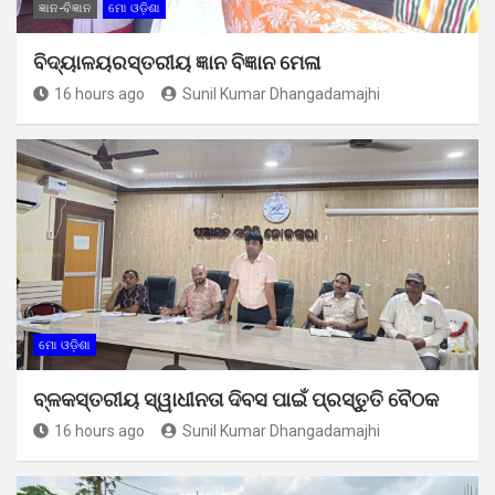
ଜ୍ଞାନ-ବିଜ୍ଞାନ
ମୋ ଓଡ଼ିଶା
ବିଦ୍ୟାଳୟରସ୍ତରୀୟ ଜ୍ଞାନ ବିଜ୍ଞାନ ମେଳା
16 hours ago
Sunil Kumar Dhangadamajhi
ମୋ ଓଡ଼ିଶା
ବ୍ଳକସ୍ତରୀୟ ସ୍ୱାଧୀନତା ଦିବସ ପାଇଁ ପ୍ରସ୍ତୁତି ବୈଠକ
16 hours ago
Sunil Kumar Dhangadamajhi