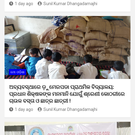
1 day ago
Sunil Kumar Dhangadamajhi
ମୋ ଓଡ଼ିଶା
ଅବ୍ୟବସ୍ଥାରେ ଡ଼ୁମେରପଡା ପ୍ରାଥମିକ ବିଦ୍ୟାଳୟ:
ପ୍ରଧାନ ଶିକ୍ଷକଙ୍କ ମନମାନି ଯୋଗୁଁ ଶ୍ରେଣୀ କୋଠରୀରେ
ଚାଉଳ ବସ୍ତା ଓ ଛାତ୍ର ଛାତ୍ରୀ !
1 day ago
Sunil Kumar Dhangadamajhi