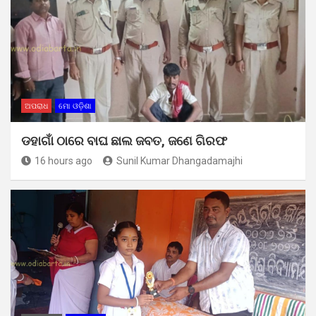
ଅପରାଧ
ମୋ ଓଡ଼ିଶା
ଡହାଗାଁ ଠାରେ ବାଘ ଛାଲ ଜବତ, ଜଣେ ଗିରଫ
16 hours ago
Sunil Kumar Dhangadamajhi