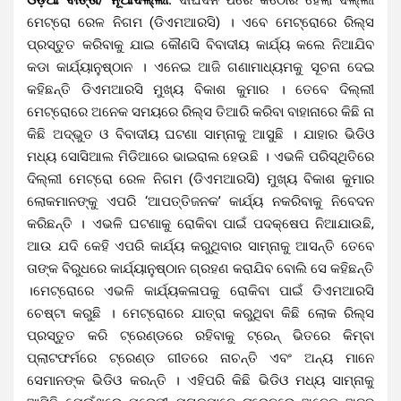
ମେଟ୍ରୋ ରେଳ ନିଗମ (ଡିଏମଆରସି) । ଏବେ ମେଟ୍ରୋରେ ରିଲ୍ସ
ପ୍ରସ୍ତୁତ କରିବାକୁ ଯାଇ କୌଣସି ବିବାଦୀୟ କାର୍ଯ୍ୟ କଲେ ନିଆଯିବ
କଡା କାର୍ଯ୍ୟାନୁଷ୍ଠାନ । ଏନେଇ ଆଜି ଗଣାମାଧ୍ୟମକୁ ସୂଚନା ଦେଇ
କହିଛନ୍ତି ଡିଏମଆରସି ମୁଖ୍ୟ ବିକାଶ କୁମାର । ତେବେ ଦିଲ୍ଲୀ
ମେଟ୍ରୋରେ ଅନେକ ସମୟରେ ରିଲ୍ସ ତିଆରି କରିବା ବାହାନାରେ କିଛି ନା
କିଛି ଅଦ୍ଭୁତ ଓ ବିବାଦୀୟ ଘଟଣା ସାମ୍ନାକୁ ଆସୁଛି । ଯାହାର ଭିଡିଓ
ମଧ୍ୟ ସୋସିଆଲ ମିଡିଆରେ ଭାଇରାଲ ହେଉଛି । ଏଭଳି ପରିସ୍ଥିତିରେ
ଦିଲ୍ଲୀ ମେଟ୍ରୋ ରେଳ ନିଗମ (ଡିଏମଆରସି) ମୁଖ୍ୟ ବିକାଶ କୁମାର
ଲୋକମାନଙ୍କୁ ଏପରି ‘ଆପତ୍ତିଜନକ’ କାର୍ଯ୍ୟ ନକରିବାକୁ ନିବେଦନ
କରିଛନ୍ତି । ଏଭଳି ଘଟଣାକୁ ରୋକିବା ପାଇଁ ପଦକ୍ଷେପ ନିଆଯାଉଛି,
ଆଉ ଯଦି କେହି ଏପରି କାର୍ଯ୍ୟ କରୁଥିବାର ସାମ୍ନାକୁ ଆସନ୍ତି ତେବେ
ତାଙ୍କ ବିରୁଧରେ କାର୍ଯ୍ୟାନୁଷ୍ଠାନ ଗ୍ରହଣ କରାଯିବ ବୋଲି ସେ କହିଛନ୍ତି
।ମେଟ୍ରୋରେ ଏଭଳି କାର୍ଯ୍ୟକଳାପକୁ ରୋକିବା ପାଇଁ ଡିଏମଆରସି
ଚେଷ୍ଟା କରୁଛି । ମେଟ୍ରୋରେ ଯାତ୍ରା କରୁଥିବା କିଛି ଲୋକ ରିଲ୍ସ
ପ୍ରସ୍ତୁତ କରି ଟ୍ରେଣ୍ଡରେ ରହିବାକୁ ଟ୍ରେନ୍ ଭିତରେ କିମ୍ବା
ପ୍ଲାଟଫର୍ମରେ ଟ୍ରେଣ୍ଡ ଗୀତରେ ନାଚନ୍ତି ଏବଂ ଅନ୍ୟ ମାନେ
ସେମାନଙ୍କ ଭିଡିଓ କରନ୍ତି । ଏହିପରି କିଛି ଭିଡିଓ ମଧ୍ୟ ସାମ୍ନାକୁ