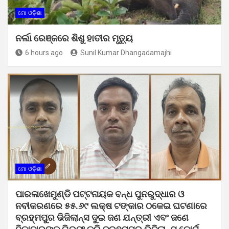
ମୋ ଓଡ଼ିଶା
ନର୍ଲା ରେଞ୍ଜରେ ଶିଶୁ ହାତୀର ମୃତ୍ୟୁ
6 hours ago
Sunil Kumar Dhangadamajhi
ମୋ ଓଡ଼ିଶା
ପାରଳାଖେମୁଣ୍ଡି ପଟ୍ଟନାୟକ ବନ୍ଧ ପୁନରୁଦ୍ଧାର ଓ
ନବୀକରଣରେ ୫୫.୬୯ ଲକ୍ଷ ଟଙ୍କାର ଠକେଇ ଘଟଣାରେ
ବ୍ରହ୍ମପୁର ଭିଜିଲାନ୍ସ ଦୁଇ ଜଣ ଯନ୍ତ୍ରୀ ଏବଂ ଜଣେ