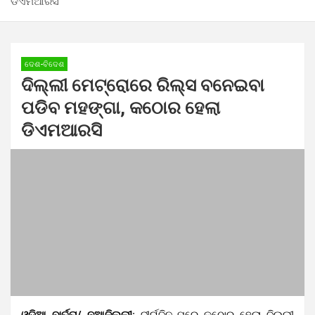
ଡିଏମଆରସି
ଦେଶ-ବିଦେଶ
ଦିଲ୍ଲୀ ମେଟ୍ରୋରେ ରିଲ୍ସ ବନେଇବା
ପଡିବ ମହଙ୍ଗା, କଠୋର ହେଲା
ଡିଏମଆରସି
ଓଡ଼ିଆ ବାର୍ତ୍ତା/ ନୂଆଦିଲ୍ଲୀ:
ଦୀର୍ଘଦିନ ପରେ କଠୋର ହେଲା ଦିଲ୍ଲୀ