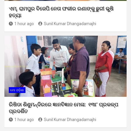
ଏମ୍. ରାମପୁର ବିଜେପି ନେତା ଫକୀର ରଣାଙ୍କୁ ଛୁରୀ ଭୁଷି
ହତ୍ୟା
1 hour ago
Sunil Kumar Dhangadamajhi
ମୋ ଓଡ଼ିଶା
ରିଷିଡା ଶିଶୁମନ୍ଦିରରେ ଜ୍ଞାନବିଜ୍ଞାନ ମେଳା: ୧୩୮ ପ୍ରକଳ୍ପ
ପ୍ରଦର୍ଶିତ
1 hour ago
Sunil Kumar Dhangadamajhi