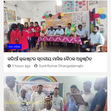
ମୋ ଓଡ଼ିଶା
ସରିଆଁ କ୍ଲଷ୍ଟର ସ୍ତରୀୟ ମାସିକ ବୈଠକ ଅନୁଷ୍ଠିତ
5 hours ago
Sunil Kumar Dhangadamajhi