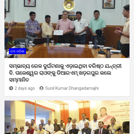
ମୋ ଓଡ଼ିଶା
ସମ୍ଭାବ୍ୟ ରେଳ ଦୁର୍ଘଟଣାକୁ ଏଡ଼ାଇଥିବା ବରିଷ୍ଠ ଯନ୍ତ୍ରୀ
ବି. ତାଜେଶ୍ୱର ରାଓଙ୍କୁ ଡିଆରଏମ୍ ଖଡ଼ଗପୁର କଲେ
ସମ୍ମାନିତ
2 days ago
Sunil Kumar Dhangadamajhi