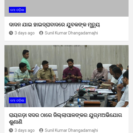
ମୋ ଓଡ଼ିଶା
ଦାଦନ ଯାଇ ହାଇଦ୍ରାବାଦରେ ଯୁବକଙ୍କ ମୃତ୍ୟୁ
3 days ago
Sunil Kumar Dhangadamajhi
ମୋ ଓଡ଼ିଶା
ରାୟଗଡ଼ା ସଦର ଠାରେ ଜିଲ୍ଲାପାଳଙ୍କର ଯୁଗ୍ମଅଭିଯୋଗ
ଶୁଣାଣି
3 days ago
Sunil Kumar Dhangadamajhi