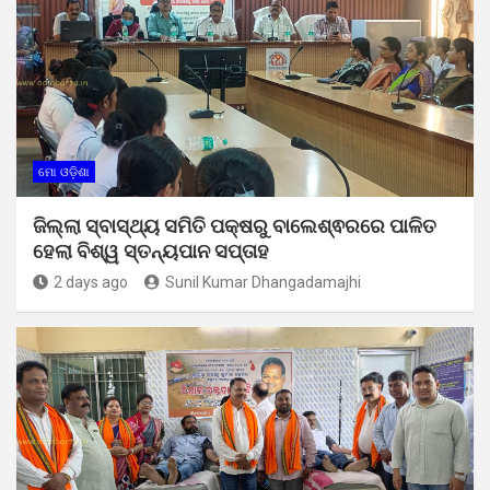
ମୋ ଓଡ଼ିଶା
ଜିଲ୍ଲା ସ୍ବାସ୍ଥ୍ୟ ସମିତି ପକ୍ଷରୁ ବାଲେଶ୍ଵରରେ ପାଳିତ
ହେଲା ବିଶ୍ୱ ସ୍ତନ୍ୟପାନ ସପ୍ତାହ
2 days ago
Sunil Kumar Dhangadamajhi