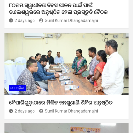
୮୦ତମ ସ୍ୱାଧୀନତା ଦିବସ ପାଳନ ପାଇଁ ପାଇଁ
ବାଲେଶ୍ୱରରେ ଅନୁଷ୍ଠିତ ହେଲା ପ୍ରସ୍ତୁତି ବୈଠକ
2 days ago
Sunil Kumar Dhangadamajhi
ମୋ ଓଡ଼ିଶା
ବୈପାରିଗୁଡ଼ାଠାରେ ମିଳିତ ଜନଶୁଣାଣି ଶିବିର ଅନୁଷ୍ଠିତ
2 days ago
Sunil Kumar Dhangadamajhi