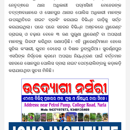
ନେତୃତ୍ଵରେ ଥାନା ଅଧିକାରୀ ପଦ୍ମାସିନୀ ମେହେରଙ୍କ
ତତ୍ତ୍ଵାବଧାନରେ ଓ ସୋନପୁର ଥାନାର ପୋଲିସ ଅଧିକାରୀ ମାନଙ୍କ
ଉପସ୍ଥିତିରେ ନାଇଟ ବ୍ଲକିଂ କରଯାଇ ବିଭିନ୍ନ ଗାଡ଼ିକୁ ସର୍ଚ୍ଚ
କରଯାଇଥିଲା। ପରେ ପରେ ସହରର ବିଭିନ୍ନ ଅଞ୍ଚଳରେ ୱାରେଣ୍ଟ
ଡ୍ରାଇଭ୍ ଓ ଚଢ଼ାଉ ବେଳେ ୩ ଜଣ ପୁରୁଣା ୱାରେଣ୍ଟି ବା ଅପରାଧୀ
ମାନଙ୍କୁ ଗିରଫ କରିଥିବା ଜଣାପଡ଼ିଛି। ଏହି ୱାରେଣ୍ଟିମାନେ ହେଲେ
ସୁନିଲ କଂସାରୀ, ଭୁବନ ବେହେରା ଓ ବିଶାଳ ଡୁଙ୍ଗୁରିଆ। ସୁବର୍ଣ୍ଣପୁର
ଏସପିଙ୍କ ନିର୍ଦ୍ଦେଶ କ୍ରମେ ଅପରାଧ ନିୟନ୍ତ୍ରଣ ପାଇଁ ବର୍ତ୍ତମାନ
ସହରରେ ସୋନପୁର ପୋଲିସ ଦ୍ବାରା ନାଇଟ ପେଟ୍ରୋଲିଙ୍ଗକୁ କଡ଼ାକଡ଼ି
କରାଯାଉଥିବା ସୁଚନା ମିଳିଛି।