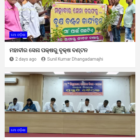
ମୋ ଓଡ଼ିଶା
ମହାବୀର ସେନା ପକ୍ଷରୁ ବୃକ୍ଷ ବଣ୍ଟନ
2 days ago
Sunil Kumar Dhangadamajhi
ମୋ ଓଡ଼ିଶା