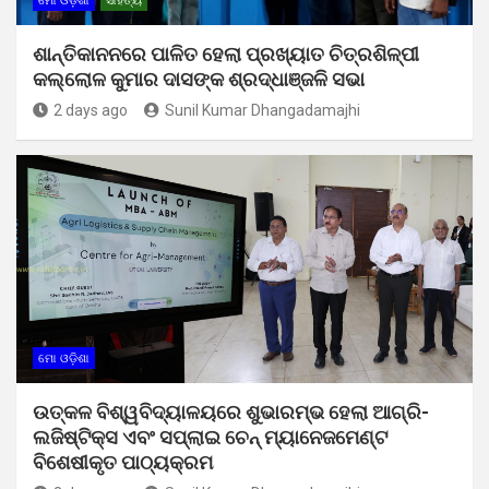
ମୋ ଓଡ଼ିଶା
ସାହିତ୍ୟ
ଶାନ୍ତିକାନନରେ ପାଳିତ ହେଲା ପ୍ରଖ୍ୟାତ ଚିତ୍ରଶିଳ୍ପୀ
କଲ୍ଲୋଳ କୁମାର ଦାସଙ୍କ ଶ୍ରଦ୍ଧାଞ୍ଜଳି ସଭା
2 days ago
Sunil Kumar Dhangadamajhi
ମୋ ଓଡ଼ିଶା
ଉତ୍କଳ ବିଶ୍ୱବିଦ୍ୟାଳୟରେ ଶୁଭାରମ୍ଭ ହେଲା ଆଗ୍ରି-
ଲଜିଷ୍ଟିକ୍ସ ଏବଂ ସପ୍ଲାଇ ଚେନ୍ ମ୍ୟାନେଜମେଣ୍ଟ
ବିଶେଷୀକୃତ ପାଠ୍ୟକ୍ରମ