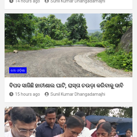
14 hours ago
Sunil Kumar Dhangadamajhi
ମୋ ଓଡ଼ିଶା
ବିପଦ ସାଜିଛି ହାତୀଶାଲ ଘାଟି, ରାସ୍ତା ଚଉଡ଼ା କରିବାକୁ ଦାବି
15 hours ago
Sunil Kumar Dhangadamajhi