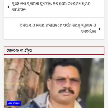
ସୁଜନ ନାଗ ସ୍ମାରକୀ ଫୁଟବଲ: କଳାପଥର ଇଲେଭନ ଷ୍ଟାର
navigation
ଚାମ୍ପିଅନ
ଠିକପାଲି ଓ ଲଖନା ପଂଚାୟତରେ ଅର୍ପଣ ରଥକୁ ସ୍ୱାଗତ ଓ
ସମ୍ବର୍ଦ୍ଧନା
ସତେଜ ବାର୍ତ୍ତା
ମୋ ଓଡ଼ିଶା