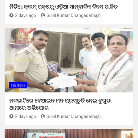
ମିଡିଆ କ୍ଲବ୍ ପକ୍ଷରୁ ଓଡ଼ିଆ ସାମ୍ବାଦିକ ଦିବସ ପାଳିତ
2 days ago
Sunil Kumar Dhangadamajhi
ମୋ ଓଡ଼ିଶା
ମଦଭାଟିରେ ବେଆଇନ ମଦ ପ୍ରସ୍ତୁତି ନେଇ ବୁଗୁଡା
ଥାନାରେ ଅଭିଯୋଗ
2 days ago
Sunil Kumar Dhangadamajhi