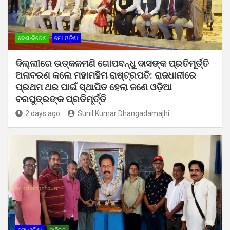
ଦେଶ-ବିଦେଶ
ମୋ ଓଡ଼ିଶା
ଦିଲ୍ଲୀରେ ଉତ୍କଳମଣି ଗୋପବନ୍ଧୁ ଦାସଙ୍କ ପ୍ରତିମୂର୍ତ୍ତି
ଅନାବରଣ କଲେ ମହାମହିମ ରାଷ୍ଟ୍ରପତି: ରାଜଧାନୀରେ
ପ୍ରଥମ ଥର ପାଇଁ ସ୍ଥାପିତ ହେଲା ଜଣେ ଓଡ଼ିଆ
ବରପୁତ୍ରଙ୍କ ପ୍ରତିମୂର୍ତ୍ତି
2 days ago
Sunil Kumar Dhangadamajhi