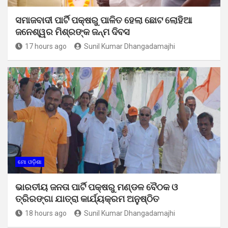
ସମାଜବାଦୀ ପାର୍ଟି ପକ୍ଷରୁ ପାଳିତ ହେଲା ଛୋଟ ଲୋହିଆ
ଜନେଶ୍ୱର ମିଶ୍ରଙ୍କ ଜନ୍ମ ଦିବସ
17 hours ago
Sunil Kumar Dhangadamajhi
ମୋ ଓଡ଼ିଶା
ଭାରତୀୟ ଜନତା ପାର୍ଟି ପକ୍ଷରୁ ମଣ୍ଡଳ ବୈଠକ ଓ
ତ୍ରିରଙ୍ଗା ଯାତ୍ରା କାର୍ଯ୍ୟକ୍ରମ ଅନୁଷ୍ଠିତ
18 hours ago
Sunil Kumar Dhangadamajhi