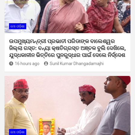
ମୋ ଓଡ଼ିଶା
ଉପମୁଖ୍ୟମନ୍ତ୍ରୀ ପ୍ରଭାତୀ ପରିଡାଙ୍କ ବାଲେଶ୍ୱର
ଜିଲ୍ଲା ଗସ୍ତ: ବନ୍ୟା କ୍ଷତିଗ୍ରସ୍ତ ଅଞ୍ଚଳ ବୁଲି ଦେଖିଲେ,
ଯୁଦ୍ଧକାଳୀନ ଭିତ୍ତିରେ ପୁନରୁଦ୍ଧାର ପାଇଁ ଦେଲେ ନିର୍ଦ୍ଦେଶ
16 hours ago
Sunil Kumar Dhangadamajhi
ମୋ ଓଡ଼ିଶା