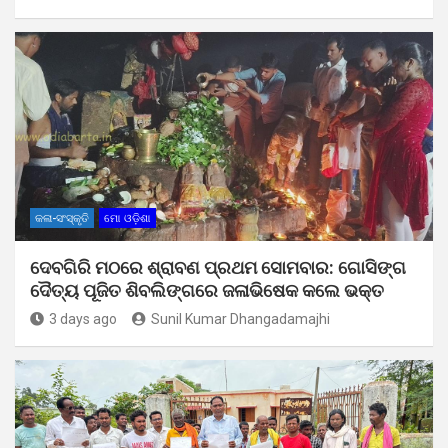
କଳା-ସଂସ୍କୃତି
ମୋ ଓଡ଼ିଶା
ଦେବଗିରି ମଠରେ ଶ୍ରାବଣ ପ୍ରଥମ ସୋମବାର: ଗୋସିଙ୍ଗ
ଦୈତ୍ୟ ପୂଜିତ ଶିବଲିଙ୍ଗରେ ଜଳାଭିଷେକ କଲେ ଭକ୍ତ
3 days ago
Sunil Kumar Dhangadamajhi