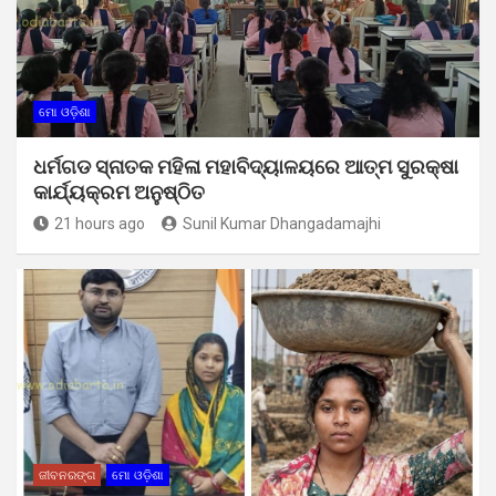
ମୋ ଓଡ଼ିଶା
ଧର୍ମଗଡ ସ୍ନାତକ ମହିଳା ମହାବିଦ୍ୟାଳୟରେ ଆତ୍ମ ସୁରକ୍ଷା
କାର୍ଯ୍ୟକ୍ରମ ଅନୁଷ୍ଠିତ
21 hours ago
Sunil Kumar Dhangadamajhi
ଜୀବନରଙ୍ଗ
ମୋ ଓଡ଼ିଶା