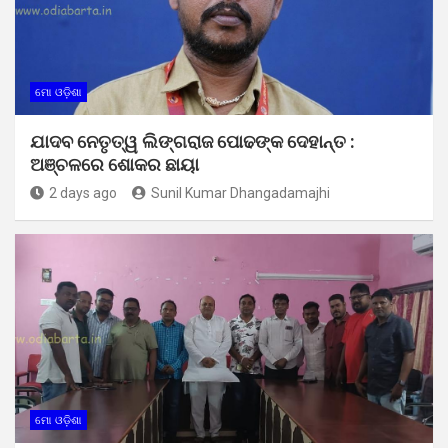
ମୋ ଓଡ଼ିଶା
ଯାଦବ ନେତୃତ୍ୱ ଲିଙ୍ଗରାଜ ପୋଢଙ୍କ ଦେହାନ୍ତ :
ଅଞ୍ଚଳରେ ଶୋକର ଛାୟା
2 days ago
Sunil Kumar Dhangadamajhi
ମୋ ଓଡ଼ିଶା