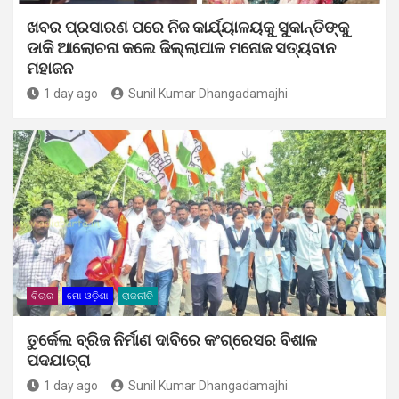
ଖବର ପ୍ରସାରଣ ପରେ ନିଜ କାର୍ଯ୍ୟାଳୟକୁ ସୁକାନ୍ତିଙ୍କୁ
ଡାକି ଆଲୋଚନା କଲେ ଜିଲ୍ଲାପାଳ ମନୋଜ ସତ୍ୟବାନ
ମହାଜନ
1 day ago
Sunil Kumar Dhangadamajhi
ବିଚାର
ମୋ ଓଡ଼ିଶା
ରାଜନୀତି
ତୁର୍କେଲ ବ୍ରିଜ ନିର୍ମାଣ ଦାବିରେ କଂଗ୍ରେସର ବିଶାଳ
ପଦଯାତ୍ରା
1 day ago
Sunil Kumar Dhangadamajhi