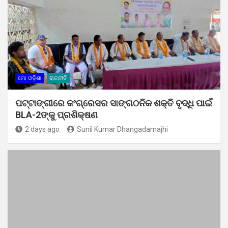
ମୋ ଓଡ଼ିଶା
ରାଜନୀତି
ପଟ୍ଟାଙ୍ଗୀରେ କଂଗ୍ରେସର ସାଙ୍ଗଠନିକ ଶକ୍ତି ବୃଦ୍ଧି ପାଇଁ
BLA-2ଙ୍କୁ ପ୍ରଶିକ୍ଷଣ
2 days ago
Sunil Kumar Dhangadamajhi