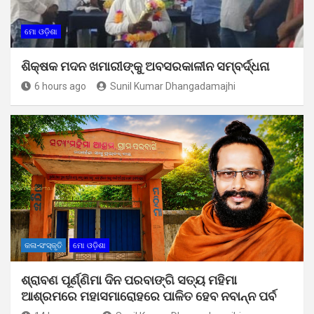
ମୋ ଓଡ଼ିଶା
ଶିକ୍ଷକ ମଦନ ଖମାରୀଙ୍କୁ ଅବସରକାଳୀନ ସମ୍ବର୍ଦ୍ଧନା
6 hours ago
Sunil Kumar Dhangadamajhi
କଳା-ସଂସ୍କୃତି
ମୋ ଓଡ଼ିଶା
ଶ୍ରାବଣ ପୂର୍ଣ୍ଣିମା ଦିନ ପରବାଙ୍ଗି ସତ୍ୟ ମହିମା
ଆଶ୍ରମରେ ମହାସମାରୋହରେ ପାଳିତ ହେବ ନବାନ୍ନ ପର୍ବ