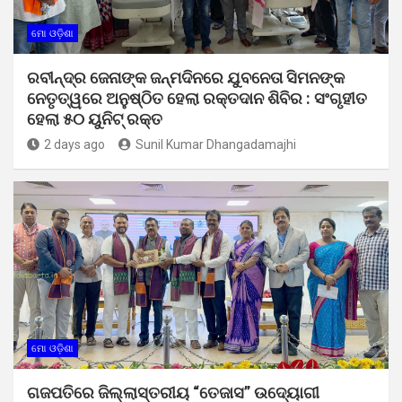
ମୋ ଓଡ଼ିଶା
ରବୀନ୍ଦ୍ର ଜେନାଙ୍କ ଜନ୍ମଦିନରେ ଯୁବନେତା ସିମନଙ୍କ
ନେତୃତ୍ୱରେ ଅନୁଷ୍ଠିତ ହେଲା ରକ୍ତଦାନ ଶିବିର : ସଂଗୃହୀତ
ହେଲା ୫୦ ୟୁନିଟ୍ ରକ୍ତ
2 days ago
Sunil Kumar Dhangadamajhi
ମୋ ଓଡ଼ିଶା
ଗଜପତିରେ ଜିଲ୍ଲାସ୍ତରୀୟ “ତେଜାସ” ଉଦ୍ୟୋଗୀ