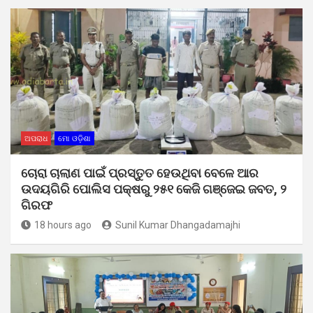
ଅପରାଧ
ମୋ ଓଡ଼ିଶା
ଚୋରା ଚାଲାଣ ପାଇଁ ପ୍ରସ୍ତୁତ ହେଉଥିବା ବେଳେ ଆର
ଉଦୟଗିରି ପୋଲିସ ପକ୍ଷରୁ ୨୫୧ କେଜି ଗଞ୍ଜେଇ ଜବତ, ୨
ଗିରଫ
18 hours ago
Sunil Kumar Dhangadamajhi