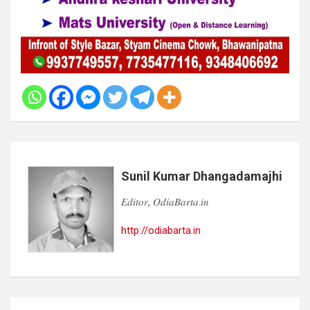
Sunil Kumar Dhangadamajhi
𝐸𝑑𝑖𝑡𝑜𝑟, 𝑂𝑑𝑖𝑎𝐵𝑎𝑟𝑡𝑎.𝑖𝑛
http://odiabarta.in
Post