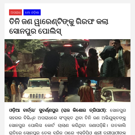
ଅପରାଧ
ମୋ ଓଡ଼ିଶା
ତିନି ଜଣ ୱାରେଣ୍ଟିଙ୍କୁ ଗିରଫ କଲା
ସୋନପୁର ପୋଲିସ୍
ଓଡ଼ିଆ ବାର୍ତ୍ତା/ ସୁବର୍ଣ୍ଣପୁର (ରାଜ କିଶୋର ତ୍ରିପାଠୀ):
ସୋନପୁର
ସହରର ବିଭିନ୍ନ ଅପରାଧରେ ସଂପୃକ୍ତ ଥିବା ତିନି ଜଣ ଅଭିଯୁକ୍ତଙ୍କୁ
ସୋନପୁର ପୋଲିସ କୋର୍ଟ ଚାଲାଣ କରିଥିବା ଜଣାପଡ଼ିଛି। ଗତକାଲି
ରାତିରେ ସୋନପୁର ତେଲ ବ୍ରିଜ ଠାରେ ଏସଡିପିଓ ଶ୍ରୀ ତ୍ରୀପାଠୀଙ୍କ