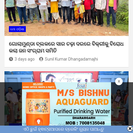
ମୋ ଓଡ଼ିଶା
ଗୋଲାମୁଣ୍ଡା ବ୍ଲକରେ ସାର ଚଢ଼ା ଦରରେ ବିକ୍ରୀକୁ ବିରୋଧ
କଲା ଜନ ସଂଗ୍ରାମ ସମିତି
3 days ago
Sunil Kumar Dhangadamajhi
x
ମୋ ଓଡ଼ିଶା
ଏଠି ଛୁଇଁ ହ୍ଵାଟ୍ସଆପରେ ବ୍ରେକିଂ ନ୍ୟୁଜ ପାଆନ୍ତୁ