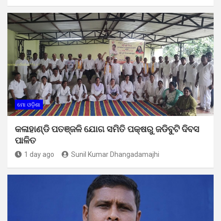
ମୋ ଓଡ଼ିଶା
କଳାହାଣ୍ଡି ପତଞ୍ଜଳି ଯୋଗ ସମିତି ପକ୍ଷରୁ ଜଡିବୁଟି ଦିବସ
ପାଳିତ
1 day ago
Sunil Kumar Dhangadamajhi