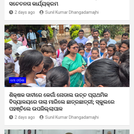
ସଚେତନତା କାର୍ଯ୍ୟକ୍ରମ
2 days ago
Sunil Kumar Dhangadamajhi
ମୋ ଓଡ଼ିଶା
ଶିକ୍ଷକ ଦାବୀରେ କେଗାଁ ନୋଡାଲ ଉଚ୍ଚ ପ୍ରାଥମିକ
ବିଦ୍ୟାଳୟରେ ତାଲା ମାରିଲେ ଛାତ୍ରଛାତ୍ରୀ; ସ୍କୁଲରେ
ପହଞ୍ଚିଲେ ଉପଜିଲ୍ଲାପାଳ
2 days ago
Sunil Kumar Dhangadamajhi