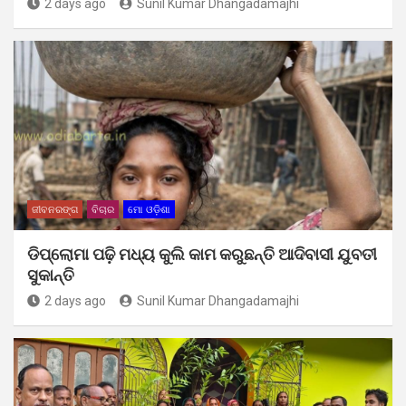
2 days ago
Sunil Kumar Dhangadamajhi
ଜୀବନରଙ୍ଗ
ବିଚାର
ମୋ ଓଡ଼ିଶା
ଡିପ୍ଲୋମା ପଢ଼ି ମଧ୍ୟ କୁଲି କାମ କରୁଛନ୍ତି ଆଦିବାସୀ ଯୁବତୀ
ସୁକାନ୍ତି
2 days ago
Sunil Kumar Dhangadamajhi