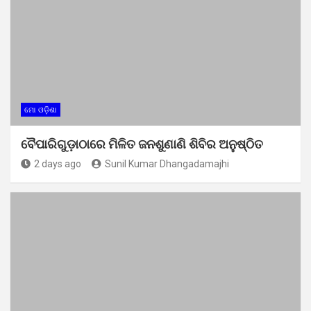
ମୋ ଓଡ଼ିଶା
ବୈପାରିଗୁଡ଼ାଠାରେ ମିଳିତ ଜନଶୁଣାଣି ଶିବିର ଅନୁଷ୍ଠିତ
2 days ago
Sunil Kumar Dhangadamajhi