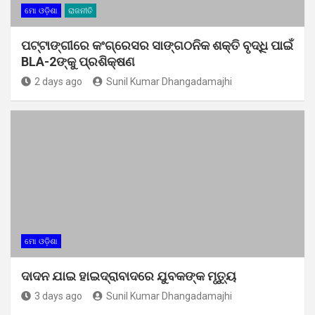
ମୋ ଓଡ଼ିଶା
ରାଜନୀତି
ପଟ୍ଟାଙ୍ଗୀରେ କଂଗ୍ରେସର ସାଙ୍ଗଠନିକ ଶକ୍ତି ବୃଦ୍ଧି ପାଇଁ
BLA-2ଙ୍କୁ ପ୍ରଶିକ୍ଷଣ
2 days ago
Sunil Kumar Dhangadamajhi
ମୋ ଓଡ଼ିଶା
ଦାଦନ ଯାଇ ହାଇଦ୍ରାବାଦରେ ଯୁବକଙ୍କ ମୃତ୍ୟୁ
3 days ago
Sunil Kumar Dhangadamajhi