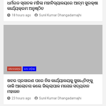
ଧର୍ମଗଡ ସ୍ନାତକ ମହିଳା ମହାବିଦ୍ୟାଳୟରେ ଆତ୍ମ ସୁରକ୍ଷା
କାର୍ଯ୍ୟକ୍ରମ ଅନୁଷ୍ଠିତ
18 hours ago
Sunil Kumar Dhangadamajhi
ଜୀବନରଙ୍ଗ
ମୋ ଓଡ଼ିଶା
ଖବର ପ୍ରସାରଣ ପରେ ନିଜ କାର୍ଯ୍ୟାଳୟକୁ ସୁକାନ୍ତିଙ୍କୁ
ଡାକି ଆଲୋଚନା କଲେ ଜିଲ୍ଲାପାଳ ମନୋଜ ସତ୍ୟବାନ
ମହାଜନ
23 hours ago
Sunil Kumar Dhangadamajhi