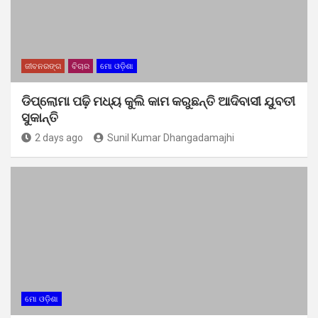
ଜୀବନରଙ୍ଗ
ବିଚାର
ମୋ ଓଡ଼ିଶା
ଡିପ୍ଲୋମା ପଢ଼ି ମଧ୍ୟ କୁଲି କାମ କରୁଛନ୍ତି ଆଦିବାସୀ ଯୁବତୀ
ସୁକାନ୍ତି
2 days ago
Sunil Kumar Dhangadamajhi
ମୋ ଓଡ଼ିଶା