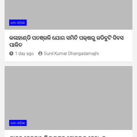
ମୋ ଓଡ଼ିଶା
କଳାହାଣ୍ଡି ପତଞ୍ଜଳି ଯୋଗ ସମିତି ପକ୍ଷରୁ ଜଡିବୁଟି ଦିବସ
ପାଳିତ
1 day ago
Sunil Kumar Dhangadamajhi
ମୋ ଓଡ଼ିଶା