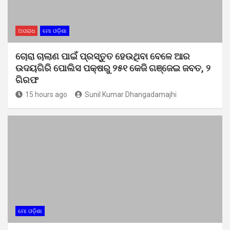
ଅପରାଧ
ମୋ ଓଡ଼ିଶା
ଚୋରା ଚାଲାଣ ପାଇଁ ପ୍ରସ୍ତୁତ ହେଉଥିବା ବେଳେ ଆର
ଉଦୟଗିରି ପୋଲିସ ପକ୍ଷରୁ ୨୫୧ କେଜି ଗଞ୍ଜେଇ ଜବତ, ୨
ଗିରଫ
15 hours ago
Sunil Kumar Dhangadamajhi
ମୋ ଓଡ଼ିଶା