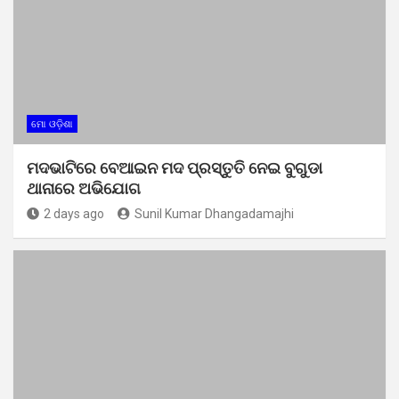
ମୋ ଓଡ଼ିଶା
ମଦଭାଟିରେ ବେଆଇନ ମଦ ପ୍ରସ୍ତୁତି ନେଇ ବୁଗୁଡା
ଥାନାରେ ଅଭିଯୋଗ
2 days ago
Sunil Kumar Dhangadamajhi