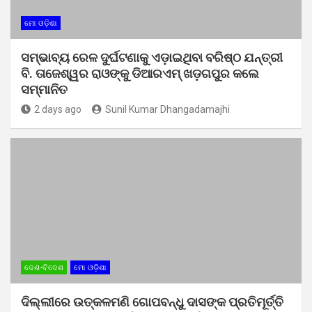
ମୋ ଓଡ଼ିଶା
ସମ୍ଭାବ୍ୟ ରେଳ ଦୁର୍ଘଟଣାକୁ ଏଡ଼ାଇଥିବା ବରିଷ୍ଠ ଯନ୍ତ୍ରୀ
ବି. ତାଜେଶ୍ୱର ରାଓଙ୍କୁ ଡିଆରଏମ୍ ଖଡ଼ଗପୁର କଲେ
ସମ୍ମାନିତ
2 days ago
Sunil Kumar Dhangadamajhi
ଦେଶ-ବିଦେଶ
ମୋ ଓଡ଼ିଶା
ଦିଲ୍ଲୀରେ ଉତ୍କଳମଣି ଗୋପବନ୍ଧୁ ଦାସଙ୍କ ପ୍ରତିମୂର୍ତ୍ତି