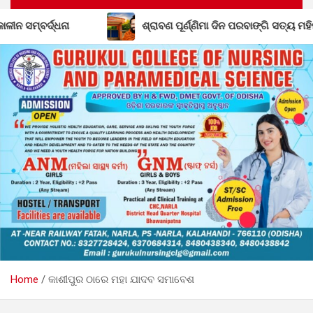
ଶ୍ରାବଣ ପୂର୍ଣ୍ଣିମା ଦିନ ପରବାଙ୍ଗି ସତ୍ୟ ମହିମା ଆଶ୍ରମରେ ମହାସ
Home
କାଶୀପୁର ଠାରେ ମହା ଯାଦବ ସମାବେଶ