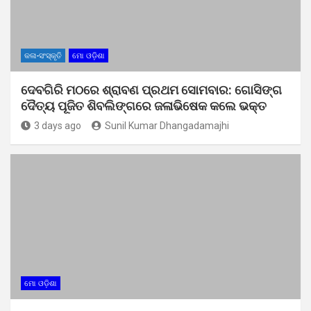
କଳା-ସଂସ୍କୃତି
ମୋ ଓଡ଼ିଶା
ଦେବଗିରି ମଠରେ ଶ୍ରାବଣ ପ୍ରଥମ ସୋମବାର: ଗୋସିଙ୍ଗ
ଦୈତ୍ୟ ପୂଜିତ ଶିବଲିଙ୍ଗରେ ଜଳାଭିଷେକ କଲେ ଭକ୍ତ
3 days ago
Sunil Kumar Dhangadamajhi
ମୋ ଓଡ଼ିଶା