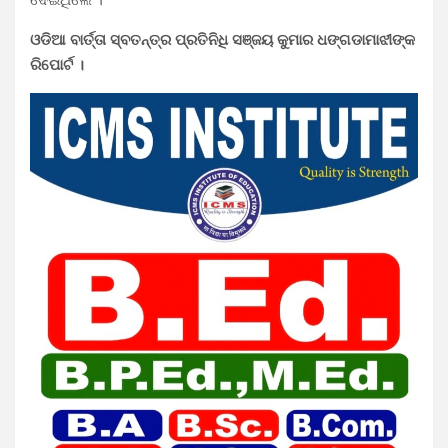
ଓଡିଆ ବାର୍ତ୍ତା ସ୍ବତନ୍ତ୍ର ପ୍ରତିନିଧି ସଞ୍ଜୟ କୁମାର ଧଙ୍ଗଡାମାଝୀଙ୍କ
ରିପୋର୍ଟ ।