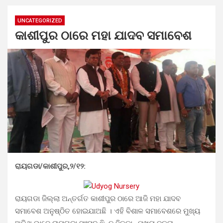
UNCATEGORIZED
କାଶୀପୁର ଠାରେ ମହା ଯାଦବ ସମାବେଶ
ରାୟଗଡା/କାଶୀପୁର,୨/୧୨:
ରାୟଗଡା ଜିଲ୍ଲା ଅନ୍ତର୍ଗତ କାଶୀପୁର ଠାରେ ଆଜି ମହା ଯାଦବ
ସମାବେଶ ଅନୁଷ୍ଠିତ ହୋଇଯାଅଛି । ଏହି ବିଶାଳ ସମାବେଶରେ ମୁଖ୍ୟ