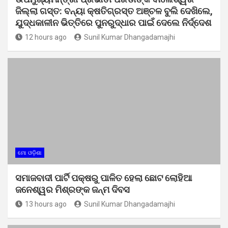
ଜିଲ୍ଲା ଗସ୍ତ: ବନ୍ୟା କ୍ଷତିଗ୍ରସ୍ତ ଅଞ୍ଚଳ ବୁଲି ଦେଖିଲେ,
ଯୁଦ୍ଧକାଳୀନ ଭିତ୍ତିରେ ପୁନରୁଦ୍ଧାର ପାଇଁ ଦେଲେ ନିର୍ଦ୍ଦେଶ
12 hours ago
Sunil Kumar Dhangadamajhi
ମୋ ଓଡ଼ିଶା
ସମାଜବାଦୀ ପାର୍ଟି ପକ୍ଷରୁ ପାଳିତ ହେଲା ଛୋଟ ଲୋହିଆ
ଜନେଶ୍ୱର ମିଶ୍ରଙ୍କ ଜନ୍ମ ଦିବସ
13 hours ago
Sunil Kumar Dhangadamajhi