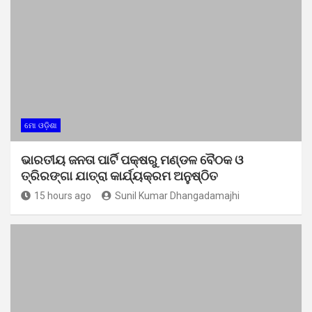
ମୋ ଓଡ଼ିଶା
ଭାରତୀୟ ଜନତା ପାର୍ଟି ପକ୍ଷରୁ ମଣ୍ଡଳ ବୈଠକ ଓ
ତ୍ରିରଙ୍ଗା ଯାତ୍ରା କାର୍ଯ୍ୟକ୍ରମ ଅନୁଷ୍ଠିତ
15 hours ago
Sunil Kumar Dhangadamajhi