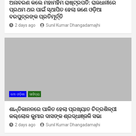
ଅନାବରଣ କଲେ ମହାମହିମ ରାଷ୍ଟ୍ରପତି: ରାଜଧାନୀରେ
ପ୍ରଥମ ଥର ପାଇଁ ସ୍ଥାପିତ ହେଲା ଜଣେ ଓଡ଼ିଆ
ବରପୁତ୍ରଙ୍କ ପ୍ରତିମୂର୍ତ୍ତି
2 days ago
Sunil Kumar Dhangadamajhi
ମୋ ଓଡ଼ିଶା
ସାହିତ୍ୟ
ଶାନ୍ତିକାନନରେ ପାଳିତ ହେଲା ପ୍ରଖ୍ୟାତ ଚିତ୍ରଶିଳ୍ପୀ
କଲ୍ଲୋଳ କୁମାର ଦାସଙ୍କ ଶ୍ରଦ୍ଧାଞ୍ଜଳି ସଭା
2 days ago
Sunil Kumar Dhangadamajhi