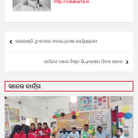
http://odiabarta.in
Post
କଳାହାଣ୍ଡି ଥିଏଟରର ନବଉନ୍ମେଷ କାର୍ଯ୍ୟକ୍ରମ
navigation
ଧର୍ମଗଡ ଠାରେ ବିଶ୍ବ ଭିନ୍ନକ୍ଷମ ଦିବସ ପାଳନ
ସତେଜ ବାର୍ତ୍ତା