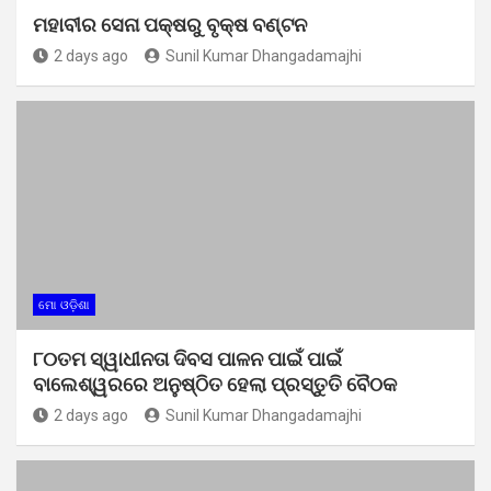
ମହାବୀର ସେନା ପକ୍ଷରୁ ବୃକ୍ଷ ବଣ୍ଟନ
2 days ago
Sunil Kumar Dhangadamajhi
ମୋ ଓଡ଼ିଶା
୮୦ତମ ସ୍ୱାଧୀନତା ଦିବସ ପାଳନ ପାଇଁ ପାଇଁ
ବାଲେଶ୍ୱରରେ ଅନୁଷ୍ଠିତ ହେଲା ପ୍ରସ୍ତୁତି ବୈଠକ
2 days ago
Sunil Kumar Dhangadamajhi