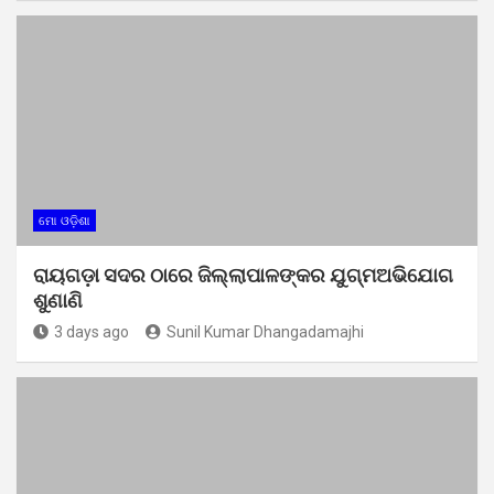
ମୋ ଓଡ଼ିଶା
ରାୟଗଡ଼ା ସଦର ଠାରେ ଜିଲ୍ଲାପାଳଙ୍କର ଯୁଗ୍ମଅଭିଯୋଗ
ଶୁଣାଣି
3 days ago
Sunil Kumar Dhangadamajhi