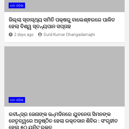
ମୋ ଓଡ଼ିଶା
ଜିଲ୍ଲା ସ୍ବାସ୍ଥ୍ୟ ସମିତି ପକ୍ଷରୁ ବାଲେଶ୍ଵରରେ ପାଳିତ
ହେଲା ବିଶ୍ୱ ସ୍ତନ୍ୟପାନ ସପ୍ତାହ
2 days ago
Sunil Kumar Dhangadamajhi
ମୋ ଓଡ଼ିଶା
ରବୀନ୍ଦ୍ର ଜେନାଙ୍କ ଜନ୍ମଦିନରେ ଯୁବନେତା ସିମନଙ୍କ
ନେତୃତ୍ୱରେ ଅନୁଷ୍ଠିତ ହେଲା ରକ୍ତଦାନ ଶିବିର : ସଂଗୃହୀତ
ହେଲା ୫୦ ୟୁନିଟ୍ ରକ୍ତ