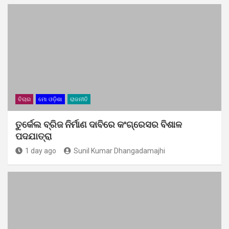
ବିଚାର
ମୋ ଓଡ଼ିଶା
ରାଜନୀତି
ତୁର୍କେଲ ବ୍ରିଜ ନିର୍ମାଣ ଦାବିରେ କଂଗ୍ରେସର ବିଶାଳ
ପଦଯାତ୍ରା
1 day ago
Sunil Kumar Dhangadamajhi