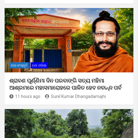
କଳା-ସଂସ୍କୃତି
ମୋ ଓଡ଼ିଶା
ଶ୍ରାବଣ ପୂର୍ଣ୍ଣିମା ଦିନ ପରବାଙ୍ଗି ସତ୍ୟ ମହିମା
ଆଶ୍ରମରେ ମହାସମାରୋହରେ ପାଳିତ ହେବ ନବାନ୍ନ ପର୍ବ
11 hours ago
Sunil Kumar Dhangadamajhi