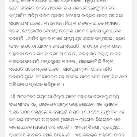
ଅତିଥି ଭାବେ ରାୟଗଡା ସାଂସଦ ଝିନ୍ନ ହିକକା , ମୂଖ୍ୟ ବକ୍ତା
ଭାବେ ଉତ୍କଳ ଯାଦବ ମହାସଭା ଉପ-ସଭାପତି ପ୍ରଫୁଲ୍ଲ ଦାସ ,
ସମ୍ମାନିତ ଅତିଥି ଭାବେ ପ୍ରଦୀପ ବେହେରା ଉତ୍କଳ ଯାଦବ ମହାସଭା
ସାଧାରଣ ସଂପାଦକ , ଲମ୍ବୋଦର ନିଆଲ ଉତ୍କଳ ଯାଦବ ମହାସଭା
ସଚିବ , ଇଂ ପ୍ରଦୀପ ବେହେରା ଉତ୍କଳ ଯାଦବ ମହାସଭା ଯୁବ ଯାଦବ
ସଭାପତି , ଅମିତ କୁମାର ନାଏକ ରାଜ୍ୟ ଯୁବ ଯାଦବ ସମ୍ପାଦକ , ବ୍ରଜ
ନାଏକ ରାୟଗଡା ଯାଦବ ମହାସଭା ସଭାପତି , ରାୟଗଡା ଜିଲ୍ଲା ଯାଦବ
ମହାସଭା ଉପ ସଭାପତି ତ୍ରିନାଥ ଗଉଡ , କଳାହାଣ୍ଡି ଜିଲ୍ଲା ଯାଦବ
ମହାସଭା ସଭାପତି ଡମ୍ବରୁଧର ଲହଜଲ , ମାଲକାନଗିରି ଜିଲ୍ଲା
ସଭାପତି ପରମେଶ୍ବର ପାତ୍ର , କାଶୀପୁର ବ୍ଲକ ଯାଦବ ସମିତି
ସଭାପତି ସୁରଥ ଗୋପାଳଙ୍କ ସହ ଅନେକ ଯାଦବ ନେତା ମଞ୍ଚାସିନ ଥାଇ
ଅଭିଭାଷଣ ପ୍ରଦାନ କରିଥିଲେ ।
ଏହି ଅବସରରେ ରାୟଗଡା ଜିଲ୍ଲା ଯାଦବ ମହାସଭା ତରଫରୁ ରାଜ୍ୟ
ସଭା ସାଂସଦ ଏନ୍. ଭାସ୍କର ରାଓଙ୍କ ଉଦ୍ଦେଷ୍ୟରେ ଏକ ସ୍ମାରକ
ପତ୍ର ପଠନ କରିଥିଲେ ଭାବଗ୍ରାହୀ ନାୟକ । ୧୦ ଦଫା ସମ୍ମଳିତ ଏହି
ସ୍ମାରକ ପତ୍ରରେ ଉଲ୍ଲେଖ ଥିଲାଯେ – ରାୟଗଡା ଜିଲ୍ଲାରେ ଏକ
ଲକ୍ଷ ଯାଦବ (ଗଉଡ) ବାସ କରନ୍ତି । ଏମାନେ ଶିକ୍ଷା , ସ୍ବାସ୍ଥ୍ୟ ,
କୃଷିରେ ଅବହେଳିତ ହୋଇ ଆସୁଛନ୍ତି । ଏଣୁ ଜିଲ୍ଲାର ୫ ହଜାର ଯାଦବ