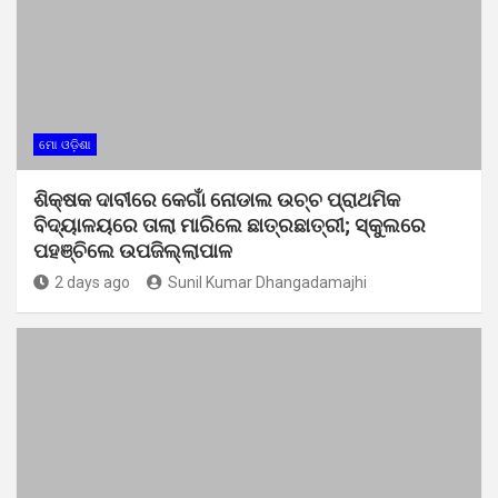
ମୋ ଓଡ଼ିଶା
ଶିକ୍ଷକ ଦାବୀରେ କେଗାଁ ନୋଡାଲ ଉଚ୍ଚ ପ୍ରାଥମିକ
ବିଦ୍ୟାଳୟରେ ତାଲା ମାରିଲେ ଛାତ୍ରଛାତ୍ରୀ; ସ୍କୁଲରେ
ପହଞ୍ଚିଲେ ଉପଜିଲ୍ଲାପାଳ
2 days ago
Sunil Kumar Dhangadamajhi