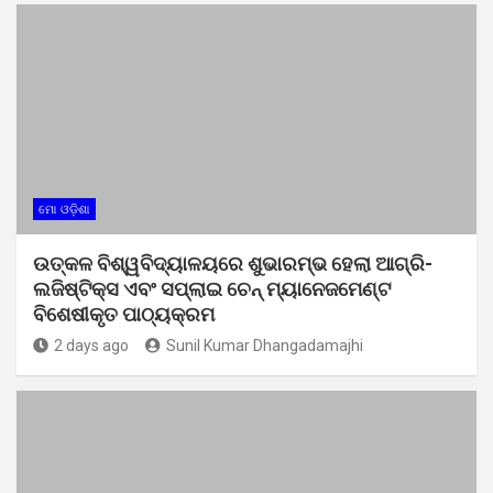
ମୋ ଓଡ଼ିଶା
ଉତ୍କଳ ବିଶ୍ୱବିଦ୍ୟାଳୟରେ ଶୁଭାରମ୍ଭ ହେଲା ଆଗ୍ରି-
ଲଜିଷ୍ଟିକ୍ସ ଏବଂ ସପ୍ଲାଇ ଚେନ୍ ମ୍ୟାନେଜମେଣ୍ଟ
ବିଶେଷୀକୃତ ପାଠ୍ୟକ୍ରମ
2 days ago
Sunil Kumar Dhangadamajhi