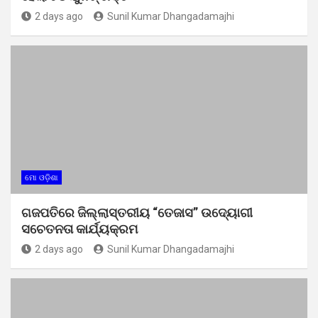
2 days ago
Sunil Kumar Dhangadamajhi
ମୋ ଓଡ଼ିଶା
ଗଜପତିରେ ଜିଲ୍ଲାସ୍ତରୀୟ “ତେଜାସ” ଉଦ୍ୟୋଗୀ
ସଚେତନତା କାର୍ଯ୍ୟକ୍ରମ
2 days ago
Sunil Kumar Dhangadamajhi