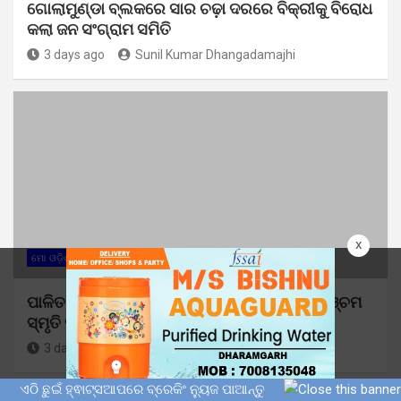
ଗୋଲାମୁଣ୍ଡା ବ୍ଲକରେ ସାର ଚଢ଼ା ଦରରେ ବିକ୍ରୀକୁ ବିରୋଧ
କଲା ଜନ ସଂଗ୍ରାମ ସମିତି
3 days ago
Sunil Kumar Dhangadamajhi
x
ମୋ ଓଡ଼ିଶା
ପାଳିତ ହେଲା ବିଶିଷ୍ଟ ଲୋକ-ନେତା ଅରୁଣ ଦେଙ୍କ ପଞ୍ଚମ
ସ୍ମୃତି ସମାରୋହ
3 days ago
Sunil Kumar Dhangadamajhi
ଏଠି ଛୁଇଁ ହ୍ଵାଟ୍ସଆପରେ ବ୍ରେକିଂ ନ୍ୟୁଜ ପାଆନ୍ତୁ