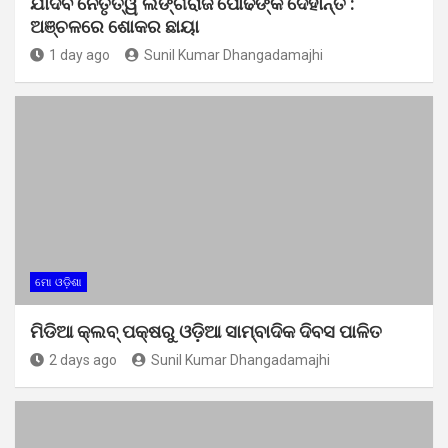
ଯାଦବ ନେତୃତ୍ୱ ଲିଙ୍ଗରାଜ ପୋଢଙ୍କ ଦେହାନ୍ତ :
ଅଞ୍ଚଳରେ ଶୋକର ଛାୟା
1 day ago
Sunil Kumar Dhangadamajhi
ମୋ ଓଡ଼ିଶା
ମିଡିଆ କ୍ଲବ୍ ପକ୍ଷରୁ ଓଡ଼ିଆ ସାମ୍ବାଦିକ ଦିବସ ପାଳିତ
2 days ago
Sunil Kumar Dhangadamajhi