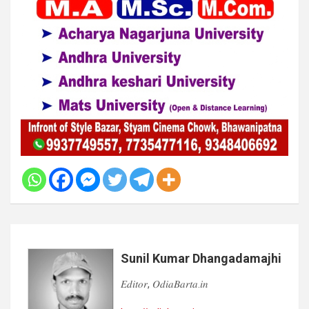
Sunil Kumar Dhangadamajhi
𝐸𝑑𝑖𝑡𝑜𝑟, 𝑂𝑑𝑖𝑎𝐵𝑎𝑟𝑡𝑎.𝑖𝑛