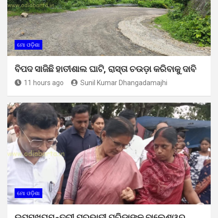
ମୋ ଓଡ଼ିଶା
ବିପଦ ସାଜିଛି ହାତୀଶାଲ ଘାଟି, ରାସ୍ତା ଚଉଡ଼ା କରିବାକୁ ଦାବି
11 hours ago
Sunil Kumar Dhangadamajhi
ମୋ ଓଡ଼ିଶା
ଉପମୁଖ୍ୟମନ୍ତ୍ରୀ ପ୍ରଭାତୀ ପରିଡାଙ୍କ ବାଲେଶ୍ୱର