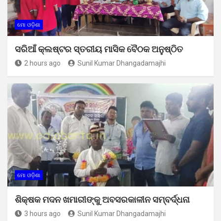
ମୋ ଓଡ଼ିଶା
ସରିଆଁ କ୍ଲଷ୍ଟର ସ୍ତରୀୟ ମାସିକ ବୈଠକ ଅନୁଷ୍ଠିତ
2 hours ago
Sunil Kumar Dhangadamajhi
ମୋ ଓଡ଼ିଶା
ଶିକ୍ଷକ ମଦନ ଖମାରୀଙ୍କୁ ଅବସରକାଳୀନ ସମ୍ବର୍ଦ୍ଧନା
3 hours ago
Sunil Kumar Dhangadamajhi