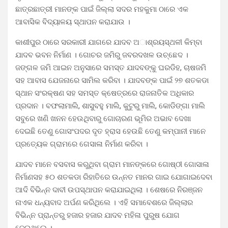
ଛାତ୍ରଛାତ୍ରୀ ମାନଙ୍କ ପାଇଁ ଜିଲ୍ଲା ସଦର ମହକୁମା ଠାରେ ଏକ
ଆବାସିକ ବିଦ୍ୟାଳୟ ସ୍ଥାପନ କରାଯାଉ ।
କାଶୀପୁର ଠାରେ ସରକାରୀ ଯାଗରେ ଯାଦବ ଅାଶ୍ରୟସ୍ଥଳୀ କିମ୍ବା
ଯାଦବ ଭବନ ନିର୍ମାଣ । ଗୋଚର ଜମିରୁ ଜବରଦଖଳ ଉଚ୍ଛେଦ ।
ଜଙ୍ଗଳ ଜମି ଆଇନ ଅନୁସାରେ ସମସ୍ତ ଯାଦବଙ୍କୁ ଘରଡିହ, ଚାଷଜମି
ସହ ଆବାସ ଯେଜନାରେ ସାମିଲ କରିବା । ଯାଦବଙ୍କ ପାଇଁ ୨୭ ଶତକଡା
ସ୍ଥାନ ସଂରକ୍ଷଣ ସହ ସମସ୍ତ କ୍ଷେତ୍ରରେ ରାଜନାତିକ ଅଧିକାର
ପ୍ରଦାନ । ବଫଲାମାଲି, ଶାସୁବହୁ ମାଲି, କୁଟୁରୁ ମାଲି, କୋଡିଙ୍ଗା ମାଲି
ସବୁରେ ଖଣି ଖନନ ହେଉଥିବାରୁ ଗୋଚାରଣ ଭୂମିର ଅଭାବ ଦେଖା
ଦେଇଛି ତେଣୁ ଗୋସଂପଦର ଦୃତ ହ୍ରାସ ହେଉଛି ତେଣୁ କମ୍ପାନୀ ମାନେ
ପ୍ରତ୍ୟେକ ଗ୍ରାମରେ ଗେସାଳା ନିର୍ମାଣ କରିବା ।
ଯାଦବ ମାନେ ବସବାସ କରୁଥିବା ଗ୍ରାମ ମାନଙ୍କରେ ଗୋଷ୍ଠୀ ଗୋସାଳା
ନିର୍ମାଣସହ ୫୦ ଶତକଡା ରିହାତିରେ ଉନ୍ନତ ମାନର ଗାଇ ଯୋଗାଇଦେବା
ଆଦି ବିଭିନ୍ନ ଦାବୀ ଉପସ୍ଥାପନ କରାଯାଇଥିଲା । ଶେଷରେ ନିରଞ୍ଜନ
ନାଏକ ଧନ୍ୟବାଦ ଅର୍ପଣ କରିଥିଲେ । ଏହି ସମାବେଶରେ ଜିଲ୍ଲାର
ବିଭିନ୍ନ ପ୍ରାନ୍ତରୁ ହଜାର ହଜାର ଯାଦବ ମହିଳା ପୁରୁଷ ଯୋଗ
ଦେଇଥିଲେ ।