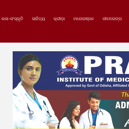
କଳା-ସଂସ୍କୃତି
ସାହିତ୍ୟ
କ୍ରୀଡ଼ା
ମନୋରଞ୍ଜନ
ଜୀବନରଙ୍ଗ