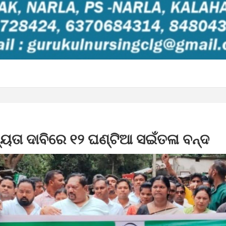
୍ୟତା ଦାବିରେ ୧୨ ଘଣ୍ଟିଆ ସଇଁତଳା ବନ୍ଦ