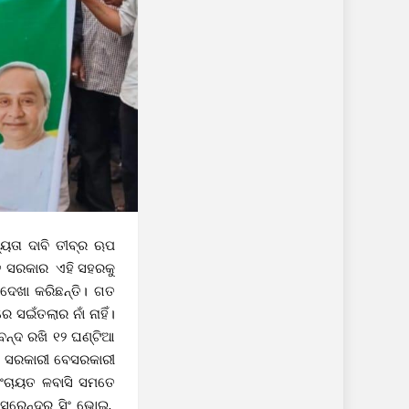
ୟତା ଦାବି ତୀବ୍ର ଋପ
ଗତ ସରକାର ଏହି ସହରକୁ
ଣଦେଖା କରିଛନ୍ତି। ଗତ
ସଇଁତଲାର ନାଁ ନାହିଁ।
ବନ୍ଦ ରଖି ୧୨ ଘଣ୍ଟିଆ
ହ ସରକାରୀ ବେସରକାରୀ
 ପଂଚାୟତ ଳବାସି ସମତେ
ସୁରେନ୍ଦ୍ର ସିଂ ଭୋଇ,