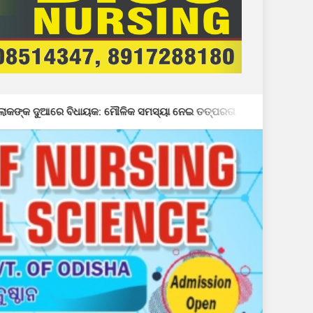
 ମୌଳିକ ସମସ୍ୟା ନେଇ ତତ୍ପରତା
ନିଶାମୁକ୍ତ ଭାରତ ଅଭିଯାନ କ