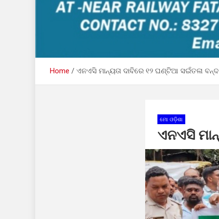
Home
ଏନଏସି ମାନ୍ୟତା ଦାବିରେ ୧୨ ଘଣ୍ଟିଆ ସଇଁତଳା ବନ୍ଦ
ମୋ ଓଡ଼ିଶା
ଏନଏସି ମାନ