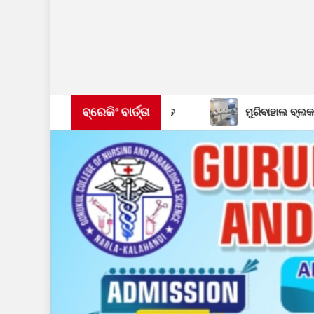
ବ୍ରେକିଂ ବାର୍ତ୍ତା
ଯ୍ୟକ୍ରମ ଉଦଯାପିତ
ମୁରିବାହାଲ ବ୍ଲକସ୍ତରୀୟ ସ୍ୱାଧୀନତା ଦିବସ