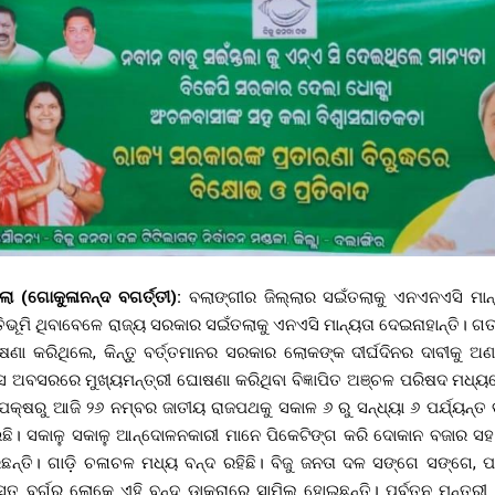
ତଲା (ଗୋକୁଳାନନ୍ଦ ବଗର୍ତ୍ତୀ):
ବଲାଙ୍ଗୀର ଜିଲ୍ଲାର ସଇଁତଲାକୁ ଏନଏନଏସି ମାନ୍
ତିଭୂମି ଥିବାବେଳେ ରାଜ୍ୟ ସରକାର ସଇଁତଲାକୁ ଏନଏସି ମାନ୍ୟତା ଦେଇନାହାନ୍ତି। 
ଣା କରିଥିଲେ, କିନ୍ତୁ ବର୍ତ୍ତମାନର ସରକାର ଲୋକଙ୍କ ଦୀର୍ଘଦିନର ଦାବୀକୁ ଅ
 ଅବସରରେ ମୁଖ୍ୟମନ୍ତ୍ରୀ ଘୋଷଣା କରିଥିବା ବିଜ୍ଞାପିତ ଅଞ୍ଚଳ ପରିଷଦ ମଧ୍ୟରେ 
ପକ୍ଷରୁ ଆଜି ୨୬ ନମ୍ବର ଜାତୀୟ ରାଜପଥକୁ ସକାଳ ୬ ରୁ ସନ୍ଧ୍ୟା ୬ ପର୍ଯ୍ୟନ୍ତ 
ଇଛି। ସକାଳୁ ସକାଳୁ ଆନ୍ଦୋଳନକାରୀ ମାନେ ପିକେଟିଙ୍ଗ କରି ଦୋକାନ ବଜାର ସ
ରିଛନ୍ତି। ଗାଡ଼ି ଚଳାଚଳ ମଧ୍ୟ ବନ୍ଦ ରହିଛି। ବିଜୁ ଜନତା ଦଳ ସଙ୍ଗେ ସଙ୍ଗେ,
ସ୍ତ ବର୍ଗର ଲୋକେ ଏହି ବନ୍ଦ ଡାକରାରେ ସାମିଲ ହୋଇଛନ୍ତି। ପୂର୍ବତନ ମନ୍ତ୍ରୀ 