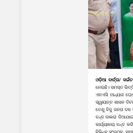
ଓଡ଼ିଆ ବାର୍ତ୍ତା/ ସଇଁ
ନେଇଛି। ସମସ୍ତ ଭିତ୍
ଏନଏସି ମାନ୍ୟତା ଘୋଷ
ସ୍ୱାୟତ୍ତ ଶାସନ ଦିବସ
ତେଣୁ ବିଜୁ ଜନତା ଦଳ 
ବନ୍ଦ ଡାକରା ଦିଆଯା
କାର୍ଯ୍ୟାଳୟ ବନ୍ଦ କ
ବିଭିନ୍ନ ସଂଗଠନ, ସମ