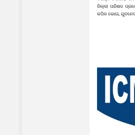
ଜିଲ୍ଲା ପରିଷଦ ପ୍ର
କପିଳ ଭୋଇ, ଯୁବନେତା