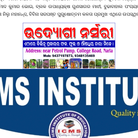
ମୋଦ କୁମାର ଭୋଇ, ବ୍ଲକ ଉପାଧ୍ୟକ୍ଷ ଗୁଣସାଗର ମାଝୀ, ବୁଢାବାହାଲ ପଂଚାୟ
 ନିଲୁ ମହାନନ୍ଦ, ବିବିନା ସରପଞ୍ଚ ପୁରୁଷୋତ୍ତମ କଳତା ପ୍ରମୁଖ ଏଥିରେ ଉପସ୍ଥି