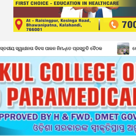
 ପାଳନ ନିମନ୍ତେ ପ୍ରସ୍ତୁତି ବୈଠକ
ଲୋକଙ୍କ ଦୁଆରେ ବିଧାୟକ: