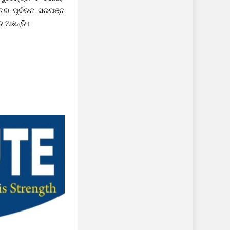
ତର ପୂର୍ବତନ ସରପଞ୍ଚ
ତ ଅଛନ୍ତି।