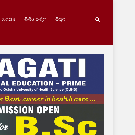
ଅପରାଧ
ଭିଡିଓ ବାର୍ତ୍ତା
ବିଚାର