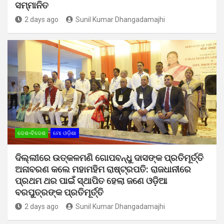
ସମ୍ମାନିତ
2 days ago
Sunil Kumar Dhangadamajhi
ଦେଶ-ବିଦେଶ
ମୋ ଓଡ଼ିଶା
ଦିଲ୍ଲୀରେ ଉତ୍କଳମଣି ଗୋପବନ୍ଧୁ ଦାସଙ୍କ ପ୍ରତିମୂର୍ତ୍ତି
ଅନାବରଣ କଲେ ମହାମହିମ ରାଷ୍ଟ୍ରପତି: ରାଜଧାନୀରେ
ପ୍ରଥମ ଥର ପାଇଁ ସ୍ଥାପିତ ହେଲା ଜଣେ ଓଡ଼ିଆ
ବରପୁତ୍ରଙ୍କ ପ୍ରତିମୂର୍ତ୍ତି
2 days ago
Sunil Kumar Dhangadamajhi