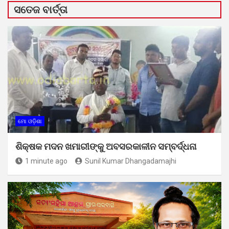
ସତେଜ ବାର୍ତ୍ତା
ମୋ ଓଡ଼ିଶା
ଶିକ୍ଷକ ମଦନ ଖମାରୀଙ୍କୁ ଅବସରକାଳୀନ ସମ୍ବର୍ଦ୍ଧନା
1 minute ago
Sunil Kumar Dhangadamajhi