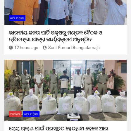
ମୋ ଓଡ଼ିଶା
ଭାରତୀୟ ଜନତା ପାର୍ଟି ପକ୍ଷରୁ ମଣ୍ଡଳ ବୈଠକ ଓ
ତ୍ରିରଙ୍ଗା ଯାତ୍ରା କାର୍ଯ୍ୟକ୍ରମ ଅନୁଷ୍ଠିତ
12 hours ago
Sunil Kumar Dhangadamajhi
ଅପରାଧ
ମୋ ଓଡ଼ିଶା
ଚୋରା ଚାଲାଣ ପାଇଁ ପ୍ରସ୍ତୁତ ହେଉଥିବା ବେଳେ ଆର