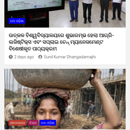
ମୋ ଓଡ଼ିଶା
ଉତ୍କଳ ବିଶ୍ୱବିଦ୍ୟାଳୟରେ ଶୁଭାରମ୍ଭ ହେଲା ଆଗ୍ରି-
ଲଜିଷ୍ଟିକ୍ସ ଏବଂ ସପ୍ଲାଇ ଚେନ୍ ମ୍ୟାନେଜମେଣ୍ଟ
ବିଶେଷୀକୃତ ପାଠ୍ୟକ୍ରମ
2 days ago
Sunil Kumar Dhangadamajhi
ଜୀବନରଙ୍ଗ
ବିଚାର
ମୋ ଓଡ଼ିଶା