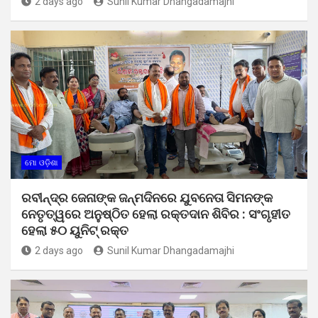
2 days ago
Sunil Kumar Dhangadamajhi
ମୋ ଓଡ଼ିଶା
ରବୀନ୍ଦ୍ର ଜେନାଙ୍କ ଜନ୍ମଦିନରେ ଯୁବନେତା ସିମନଙ୍କ
ନେତୃତ୍ୱରେ ଅନୁଷ୍ଠିତ ହେଲା ରକ୍ତଦାନ ଶିବିର : ସଂଗୃହୀତ
ହେଲା ୫୦ ୟୁନିଟ୍ ରକ୍ତ
2 days ago
Sunil Kumar Dhangadamajhi