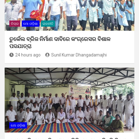
ବିଚାର
ମୋ ଓଡ଼ିଶା
ରାଜନୀତି
ତୁର୍କେଲ ବ୍ରିଜ ନିର୍ମାଣ ଦାବିରେ କଂଗ୍ରେସର ବିଶାଳ
ପଦଯାତ୍ରା
24 hours ago
Sunil Kumar Dhangadamajhi
ମୋ ଓଡ଼ିଶା