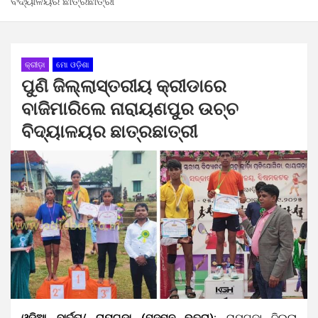
ବିଦ୍ୟାଳୟର ଛାତ୍ରଛାତ୍ରୀ
କ୍ରୀଡ଼ା
ମୋ ଓଡ଼ିଶା
ପୁଣି ଜିଲ୍ଲାସ୍ତରୀୟ କ୍ରୀଡାରେ
ବାଜିମାରିଲେ ନାରାୟଣପୁର ଉଚ୍ଚ
ବିଦ୍ୟାଳୟର ଛାତ୍ରଛାତ୍ରୀ
ଓଡ଼ିଆ ବାର୍ତ୍ତା/ ରାୟଗଡ଼ା (ପଦ୍ମନ ଭତ୍ରା):
ରାୟଗଡ଼ା ଜିଲ୍ଲା