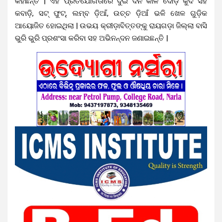
କହିଛନ୍ତି | ଏହି ପ୍ରତିଯୋଗିତାରେ ଦୁଇ ଦିନ କାଳ ଦୌଡ଼ କୁଦ ସହ
କବାଡ଼ି, ସଟ୍ ଫୁଟ୍, ଲମ୍ବ ଡ଼ିଆଁ, ଉଚ୍ଚ ଡ଼ିଆଁ ଭଳି ଖେଳ ଗୁଡ଼ିକ
ଆୟୋଜିତ ହୋଇଥିଲା | ଉଭୟ କ୍ରୀଡ଼ାବିତ୍ତଙ୍କୁ ରାୟଗଡ଼ା ଜିଲ୍ଲା ବାସି
ଭୁରି ଭୁରି ପ୍ରଶଂସା କରିବା ସହ ଅଭିନନ୍ଦନ ଜଣାଇଛନ୍ତି |