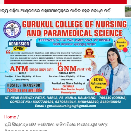
ପାଳିତ ହେବ ନବାନ୍ନ ପର୍ବ
ବିପଦ ସାଜିଛି ହାତୀଶାଲ ଘାଟି, ରାସ୍ତା 
Home
ପୁଣି ଜିଲ୍ଲାସ୍ତରୀୟ କ୍ରୀଡାରେ ବାଜିମାରିଲେ ନାରାୟଣପୁର ଉଚ୍ଚ