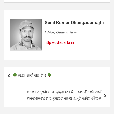
Sunil Kumar Dhangadamajhi
𝐸𝑑𝑖𝑡𝑜𝑟, 𝑂𝑑𝑖𝑎𝐵𝑎𝑟𝑡𝑎.𝑖𝑛
http://odiabarta.in
Post
ମାଆ ପାଇଁ ଗଛ ଟିଏ
navigation
ଶାରଦୀୟ ଦୁର୍ଗା ପୂଜା, ରାବଣ ପୋଡ଼ି ଓ ଭସାଣି ପର୍ବ ପାଇଁ
ବାଲେଶ୍ଵରରେ ଅନୁଷ୍ଠିତ ହେଲା ଶାନ୍ତି କମିଟି ବୈଠକ