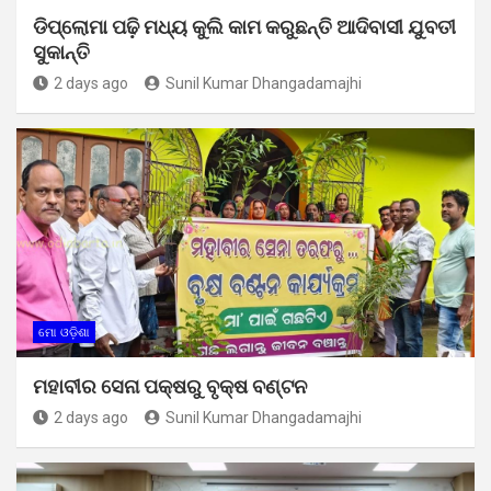
ଡିପ୍ଲୋମା ପଢ଼ି ମଧ୍ୟ କୁଲି କାମ କରୁଛନ୍ତି ଆଦିବାସୀ ଯୁବତୀ
ସୁକାନ୍ତି
2 days ago
Sunil Kumar Dhangadamajhi
ମୋ ଓଡ଼ିଶା
ମହାବୀର ସେନା ପକ୍ଷରୁ ବୃକ୍ଷ ବଣ୍ଟନ
2 days ago
Sunil Kumar Dhangadamajhi