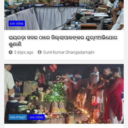
ମୋ ଓଡ଼ିଶା
ରାୟଗଡ଼ା ସଦର ଠାରେ ଜିଲ୍ଲାପାଳଙ୍କର ଯୁଗ୍ମଅଭିଯୋଗ
ଶୁଣାଣି
3 days ago
Sunil Kumar Dhangadamajhi
କଳା-ସଂସ୍କୃତି
ମୋ ଓଡ଼ିଶା