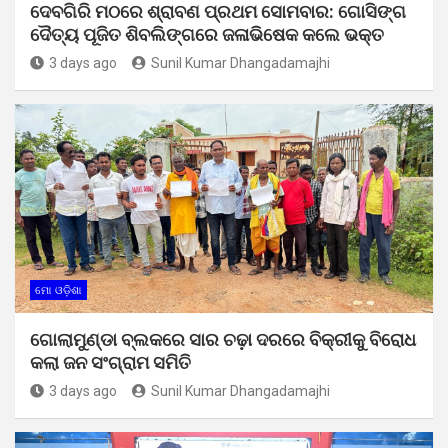
ଦେବଗିରି ମଠରେ ଶ୍ରାବଣ ପ୍ରଥମ ସୋମବାର: ଗୋସିଙ୍ଗ
ଦୈତ୍ୟ ପୂଜିତ ଶିବଲିଙ୍ଗରେ ଜଳାଭିଷେକ କଲେ ଭକ୍ତ
3 days ago
Sunil Kumar Dhangadamajhi
ମୋ ଓଡ଼ିଶା
ଗୋଲାମୁଣ୍ଡା ବ୍ଲକରେ ସାର ଚଢ଼ା ଦରରେ ବିକ୍ରୀକୁ ବିରୋଧ
କଲା ଜନ ସଂଗ୍ରାମ ସମିତି
3 days ago
Sunil Kumar Dhangadamajhi