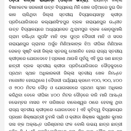
ବିଷମକଟକ ସରକାରୀ ଉଚ୍ଚ ବିଦ୍ୟାଳୟ ମିନି ଖେଳ ପଡ଼ିଆରେ ଦୁଇ ଦିନ
କାଳ ଚାଲିଥିବା ଜିଲ୍ଲା ସ୍ତରୀୟ ବିଦ୍ୟାଳୟସମୂହ କ୍ରୀଡ଼ା
ପ୍ରତିଯୋଗିତାରେ କଲ୍ୟାଣସିଂହପୁର ବ୍ଲକ ନାରାୟଣପୁର ଉନ୍ନୀତ
ଉଚ୍ଚ ବିଦ୍ୟାଳୟରେ ଅଧ୍ୟୟନରତ ଥୁ:ରାମପୁର ବ୍ଲକ କୋଡ଼ରୁମାଲି
ଗ୍ରାମ ବାସିନ୍ଦା ରୁପସିଂ ମାଝି ଙ୍କ ପୁତ୍ର ଦୈତାରୀ ମାଝି ଓ ସଦର
ନାରାୟଣପୁର ଗ୍ରାମର ଅର୍ଜୁନ ମିଣିଆକାଙ୍କ ଝିଅ ଦୀପିକା ମିଣିଆକା
ରେକଡ଼ ସୃଷ୍ଟି କରୀ ଜିଲ୍ଲା ସ୍ତରରୁ ମୋନନିତ ହୋଇ ରାଜ୍ୟ ସ୍ତରୀୟ
କ୍ରୀଡ଼ାରେ ଯୋଗଦେବେ | ପ୍ରକାଶ ଥାଉକି ପୂର୍ବରୁ ଏହି ଦୁଇ ଜଣ ଛାତ୍ର
ଛାତ୍ରୀ ବ୍ଲକ ସ୍ତରୀୟ କ୍ରୀଡା ପ୍ରତିଯୋଗିତାରେ ଦୌଡ଼କୁଦରେ
ପ୍ରଥମ ସ୍ଥାନ ଅଧିକାରକରୀ ଜିଲ୍ଲା ସ୍ତରୀୟ ଖେଳ ନିମନ୍ତେ
ମନୋନୀତ ହୋଇଥିଲେ | ଦୈତାରୀ ପର୍ଯ୍ୟାୟ କ୍ରମେ ୧୦୦, ୨୦୦, ୪୦୦
ଓ ୭୦୦ ମିଟର ଦୌଡ଼ ଓ ଯୋଗାସନରେ ପ୍ରଥମ ସ୍ଥାନ ଅଧିକାର
କରିଥିବା ବେଳେ ଦୀପିକା ୪୦୦ ମିଟର ଦୌଡ଼ରେ ବାଜି ମାରି ଆସନ୍ତା
ନଭେମ୍ବର ମାସର ୧୧ ତାରିଖରେ ବାଲେଶ୍ୱର ଠାରେ ହେବାକୁ ଥିବା
ରାଜ୍ୟ ସ୍ତରୀୟ କ୍ରୀଡ଼ାରେ ଯୋଗଦେବେ | ଏହି କୃତିତ୍ୱ ବିଦ୍ୟାଳୟର
ପ୍ରଧାନ ଶିକ୍ଷୟତ୍ରୀ ଚୁମକି ପାଣି ଓ କ୍ରୀଡା ଶିକ୍ଷକ ସ୍ୱାଧୀନ କୁମାର
ଦାସ ଙ୍କ ଅକ୍ଲାନ୍ତ ପରିଶ୍ରମର ଫଳ ବୋଲି ଉଭୟ ଛାତ୍ର ଛାତ୍ରୀ