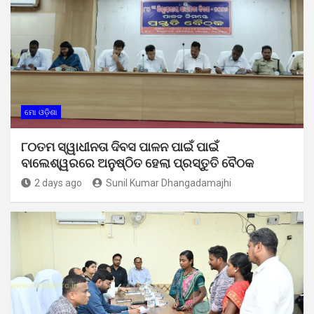
ମୋ ଓଡ଼ିଶା
୮୦ତମ ସ୍ୱାଧୀନତା ଦିବସ ପାଳନ ପାଇଁ ପାଇଁ
ବାଲେଶ୍ୱରରେ ଅନୁଷ୍ଠିତ ହେଲା ପ୍ରସ୍ତୁତି ବୈଠକ
2 days ago
Sunil Kumar Dhangadamajhi