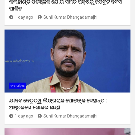
କଳାହାଣ୍ଡି ପତଞ୍ଜଳି ଯୋଗ ସମିତି ପକ୍ଷରୁ ଜଡିବୁଟି ଦିବସ
ପାଳିତ
1 day ago
Sunil Kumar Dhangadamajhi
ମୋ ଓଡ଼ିଶା
ଯାଦବ ନେତୃତ୍ୱ ଲିଙ୍ଗରାଜ ପୋଢଙ୍କ ଦେହାନ୍ତ :
ଅଞ୍ଚଳରେ ଶୋକର ଛାୟା
1 day ago
Sunil Kumar Dhangadamajhi