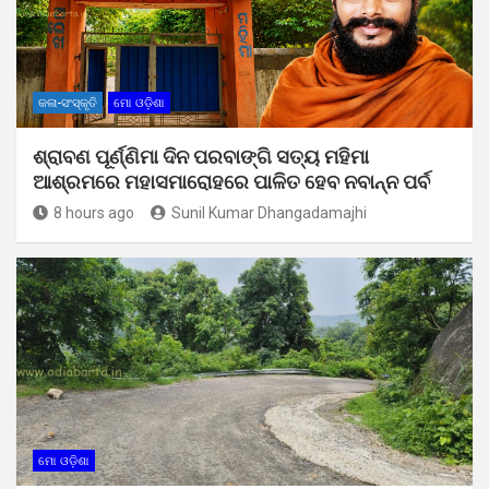
କଳା-ସଂସ୍କୃତି
ମୋ ଓଡ଼ିଶା
ଶ୍ରାବଣ ପୂର୍ଣ୍ଣିମା ଦିନ ପରବାଙ୍ଗି ସତ୍ୟ ମହିମା
ଆଶ୍ରମରେ ମହାସମାରୋହରେ ପାଳିତ ହେବ ନବାନ୍ନ ପର୍ବ
8 hours ago
Sunil Kumar Dhangadamajhi
ମୋ ଓଡ଼ିଶା