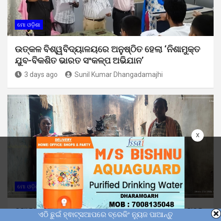
ମୋ ଓଡ଼ିଶା
ଉତ୍କଳ ବିଶ୍ୱବିଦ୍ୟାଳୟରେ ଅନୁଷ୍ଠିତ ହେଲା ‘ନିଶାମୁକ୍ତ
ଯୁବ-ବିକଶିତ ଭାରତ ସଂକଳ୍ପ ଅଭିଯାନ’
3 days ago
Sunil Kumar Dhangadamajhi
x
ମୋ ଓଡ଼ିଶା
ମୋବାଇଲ ବିସ୍ଫୋରଣରେ ଘରେ ଅଗ୍ନିକାଣ୍ଡ, ଅଳ୍ପକେ
ଏଠି ଛୁଇଁ ହ୍ଵାଟ୍ସଆପରେ ବ୍ରେକିଂ ନ୍ୟୁଜ ପାଆନ୍ତୁ