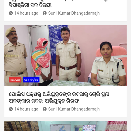
ସିପାଞ୍ଜିରୀ ଦଳ ବିଜୟୀ
14 hours ago
Sunil Kumar Dhangadamajhi
ଅପରାଧ
ମୋ ଓଡ଼ିଶା
ପୋଲିସ ପକ୍ଷରୁ ଅଭିଯୁକ୍ତଙ୍କ କବଜାରୁ ଚୋରି ସୁନା
ଅଳଙ୍କାର ଜବତ: ଅଭିଯୁକ୍ତ ଗିରଫ
14 hours ago
Sunil Kumar Dhangadamajhi