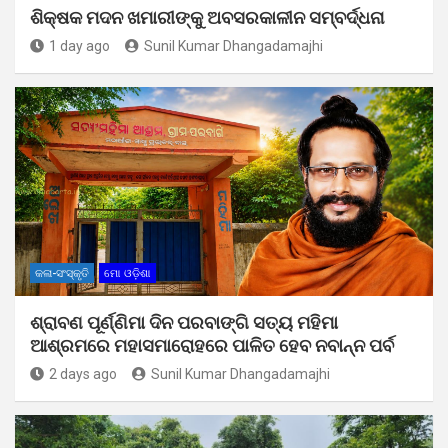
ଶିକ୍ଷକ ମଦନ ଖମାରୀଙ୍କୁ ଅବସରକାଳୀନ ସମ୍ବର୍ଦ୍ଧନା
1 day ago
Sunil Kumar Dhangadamajhi
କଳା-ସଂସ୍କୃତି
ମୋ ଓଡ଼ିଶା
ଶ୍ରାବଣ ପୂର୍ଣ୍ଣିମା ଦିନ ପରବାଙ୍ଗି ସତ୍ୟ ମହିମା
ଆଶ୍ରମରେ ମହାସମାରୋହରେ ପାଳିତ ହେବ ନବାନ୍ନ ପର୍ବ
2 days ago
Sunil Kumar Dhangadamajhi