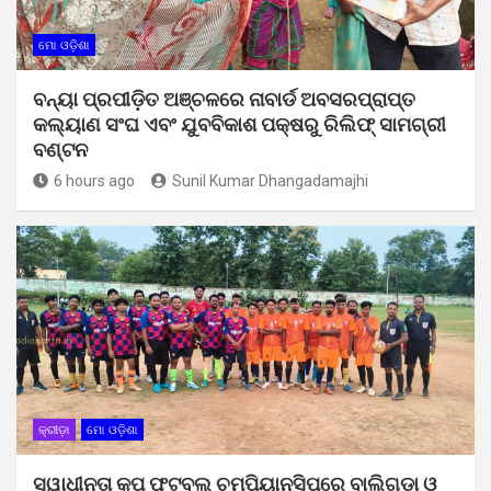
ମୋ ଓଡ଼ିଶା
ବନ୍ୟା ପ୍ରପୀଡ଼ିତ ଅଞ୍ଚଳରେ ନାବାର୍ଡ ଅବସରପ୍ରାପ୍ତ
କଲ୍ୟାଣ ସଂଘ ଏବଂ ଯୁବବିକାଶ ପକ୍ଷରୁ ରିଲିଫ୍ ସାମଗ୍ରୀ
ବଣ୍ଟନ
6 hours ago
Sunil Kumar Dhangadamajhi
କ୍ରୀଡ଼ା
ମୋ ଓଡ଼ିଶା
ସ୍ୱାଧୀନତା କପ ଫୁଟବଲ ଚମ୍ପିୟାନସିପରେ ବାଲିଗୁଡା ଓ