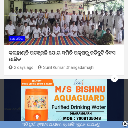
ମୋ ଓଡ଼ିଶା
କଳାହାଣ୍ଡି ପତଞ୍ଜଳି ଯୋଗ ସମିତି ପକ୍ଷରୁ ଜଡିବୁଟି ଦିବସ
ପାଳିତ
2 days ago
Sunil Kumar Dhangadamajhi
x
ଏଠି ଛୁଇଁ ହ୍ଵାଟ୍ସଆପରେ ବ୍ରେକିଂ ନ୍ୟୁଜ ପାଆନ୍ତୁ