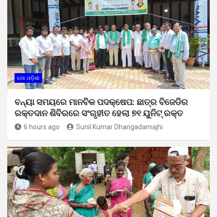
ମୋ ଓଡ଼ିଶା
ବନ୍ୟା ସମୟରେ ମାନବିକ ପଦକ୍ଷେପ: ଛାତ୍ର ବିଜେଡିର
ରକ୍ତଦାନ ଶିବିରରେ ସଂଗୃହୀତ ହେଲା ୭୧ ୟୁନିଟ୍ ରକ୍ତ
6 hours ago
Sunil Kumar Dhangadamajhi