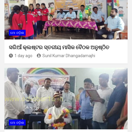
ମୋ ଓଡ଼ିଶା
ସରିଆଁ କ୍ଲଷ୍ଟର ସ୍ତରୀୟ ମାସିକ ବୈଠକ ଅନୁଷ୍ଠିତ
1 day ago
Sunil Kumar Dhangadamajhi
ମୋ ଓଡ଼ିଶା