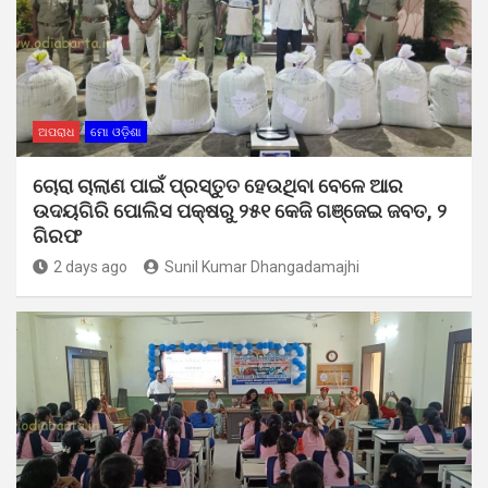
ଅପରାଧ
ମୋ ଓଡ଼ିଶା
ଚୋରା ଚାଲାଣ ପାଇଁ ପ୍ରସ୍ତୁତ ହେଉଥିବା ବେଳେ ଆର
ଉଦୟଗିରି ପୋଲିସ ପକ୍ଷରୁ ୨୫୧ କେଜି ଗଞ୍ଜେଇ ଜବତ, ୨
ଗିରଫ
2 days ago
Sunil Kumar Dhangadamajhi