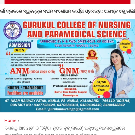
 କାର୍ଯ୍ୟ ପ୍ରସଙ୍ଗ: ଅଗଷ୍ଟ ୪ରୁ ଚାଲିଛି ଅସଙ୍ଗତି ସଂଶୋଧନ
Home
‘ସେଇଠୁ ଆରମ୍ଭ’ ଓ ‘ଓଡ଼ିଆ ନ୍ୟୁଜ ଡ଼ଟ୍ ଲାଇଭ୍’ ପକ୍ଷରୁ ବାଲେଶ୍ୱରରେ