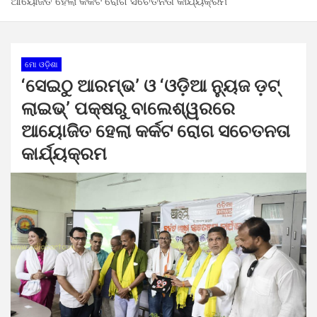
ଆୟୋଜିତ ହେଲା କର୍କଟ ରୋଗ ସଚେତନତା କାର୍ଯ୍ୟକ୍ରମ
ମୋ ଓଡ଼ିଶା
‘ସେଇଠୁ ଆରମ୍ଭ’ ଓ ‘ଓଡ଼ିଆ ନ୍ୟୁଜ ଡ଼ଟ୍
ଲାଇଭ୍’ ପକ୍ଷରୁ ବାଲେଶ୍ୱରରେ
ଆୟୋଜିତ ହେଲା କର୍କଟ ରୋଗ ସଚେତନତା
କାର୍ଯ୍ୟକ୍ରମ