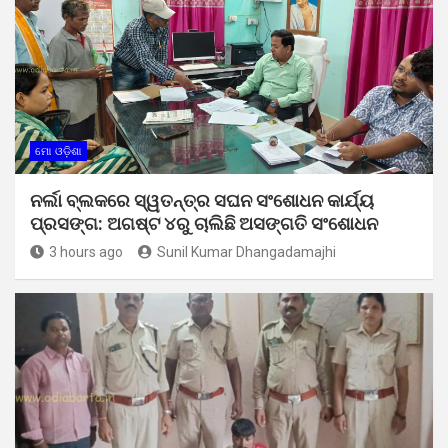
ମୋ ଓଡ଼ିଶା
ନର୍ଲା ବ୍ଲକରେ ସ୍ୱତନ୍ତ୍ର ସଘନ ସଂଶୋଧନ କାର୍ଯ୍ୟ
ପ୍ରସଙ୍ଗ: ଅଗଷ୍ଟ ୪ରୁ ଚାଲିଛି ଅସଙ୍ଗତି ସଂଶୋଧନ
3 hours ago
Sunil Kumar Dhangadamajhi