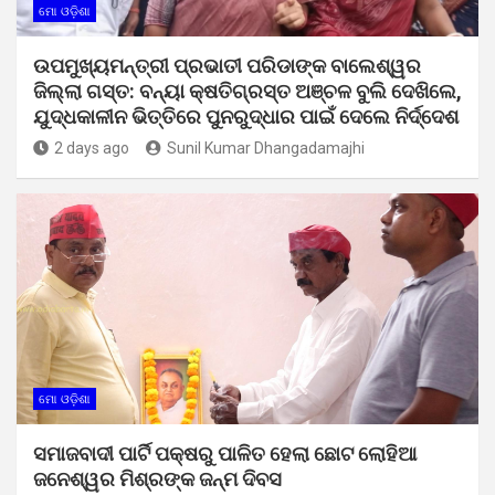
ମୋ ଓଡ଼ିଶା
ଉପମୁଖ୍ୟମନ୍ତ୍ରୀ ପ୍ରଭାତୀ ପରିଡାଙ୍କ ବାଲେଶ୍ୱର
ଜିଲ୍ଲା ଗସ୍ତ: ବନ୍ୟା କ୍ଷତିଗ୍ରସ୍ତ ଅଞ୍ଚଳ ବୁଲି ଦେଖିଲେ,
ଯୁଦ୍ଧକାଳୀନ ଭିତ୍ତିରେ ପୁନରୁଦ୍ଧାର ପାଇଁ ଦେଲେ ନିର୍ଦ୍ଦେଶ
2 days ago
Sunil Kumar Dhangadamajhi
ମୋ ଓଡ଼ିଶା
ସମାଜବାଦୀ ପାର୍ଟି ପକ୍ଷରୁ ପାଳିତ ହେଲା ଛୋଟ ଲୋହିଆ
ଜନେଶ୍ୱର ମିଶ୍ରଙ୍କ ଜନ୍ମ ଦିବସ