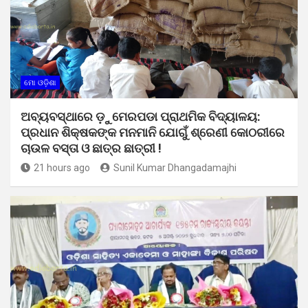
ମୋ ଓଡ଼ିଶା
ଅବ୍ୟବସ୍ଥାରେ ଡ଼ୁମେରପଡା ପ୍ରାଥମିକ ବିଦ୍ୟାଳୟ:
ପ୍ରଧାନ ଶିକ୍ଷକଙ୍କ ମନମାନି ଯୋଗୁଁ ଶ୍ରେଣୀ କୋଠରୀରେ
ଚାଉଳ ବସ୍ତା ଓ ଛାତ୍ର ଛାତ୍ରୀ !
21 hours ago
Sunil Kumar Dhangadamajhi