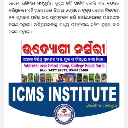
ହେଲେ ପରିବାର ସମ୍ପୂର୍ଣ୍ଣ ସୁସ୍ଥ ରହି ପାରିବ ବୋଲି ମତ ବ୍ୟକ୍ତ
କରିଥିଲେ।
ଏହି ଅବସରରେ ନିଆରା ଢଙ୍ଗରେ ବୃକ୍ଷ ଦେବତା ନିକଟରେ
ଜଳ ପ୍ରଦାନ ପୂର୍ବକ ଦୀପ ପ୍ରଜ୍ବଳନ କରି କାର୍ଯ୍ୟକ୍ରମର ଉଦଘାଟନ
କରାଯାଇଥିଲା। ଅତିଥିମାନଙ୍କୁ ମଧ୍ୟ ଉତ୍ତରୀୟ ସହିତ ବୃକ୍ଷ ଦାନ
କରାଯାଇଥିଲା।