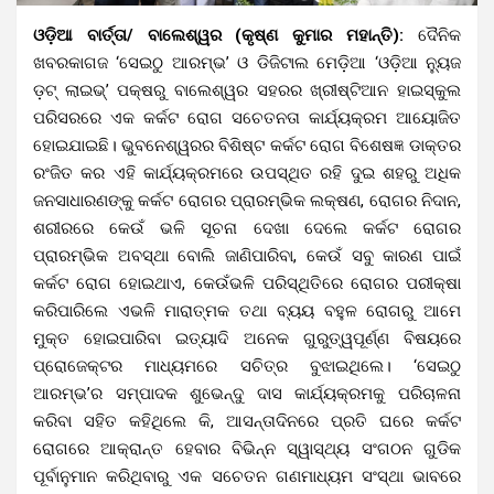
ଓଡ଼ିଆ ବାର୍ତ୍ତା/ ବାଲେଶ୍ୱର (କୃଷ୍ଣ କୁମାର ମହାନ୍ତି):
ଦୈନିକ
ଖବରକାଗଜ ‘ସେଇଠୁ ଆରମ୍ଭ’ ଓ ଡିଜିଟାଲ ମେଡ଼ିଆ ‘ଓଡ଼ିଆ ନ୍ୟୁଜ
ଡ଼ଟ୍ ଲାଇଭ୍’ ପକ୍ଷରୁ ବାଲେଶ୍ୱର ସହରର ଖ୍ରୀଷ୍ଟିଆନ ହାଇସ୍କୁଲ
ପରିସରରେ ଏକ କର୍କଟ ରୋଗ ସଚେତନତା କାର୍ଯ୍ୟକ୍ରମ ଆୟୋଜିତ
ହୋଇଯାଇଛି।
ଭୁବନେଶ୍ୱରର ବିଶିଷ୍ଟ କର୍କଟ ରୋଗ ବିଶେଷଜ୍ଞ ଡାକ୍ତର
ରଂଜିତ କର ଏହି କାର୍ଯ୍ୟକ୍ରମରେ ଉପସ୍ଥିତ ରହି ଦୁଇ ଶହରୁ ଅଧିକ
ଜନସାଧାରଣଙ୍କୁ କର୍କଟ ରୋଗର ପ୍ରାରମ୍ଭିକ ଲକ୍ଷଣ, ରୋଗର ନିଦାନ,
ଶରୀରରେ କେଉଁ ଭଳି ସୂଚନା ଦେଖା ଦେଲେ କର୍କଟ ରୋଗର
ପ୍ରାରମ୍ଭିକ ଅବସ୍ଥା ବୋଲି ଜାଣିପାରିବା, କେଉଁ ସବୁ କାରଣ ପାଇଁ
କର୍କଟ ରୋଗ ହୋଇଥାଏ, କେଉଁଭଳି ପରିସ୍ଥିତିରେ ରୋଗର ପରୀକ୍ଷା
କରିପାରିଲେ ଏଭଳି ମାରାତ୍ମକ ତଥା ବ୍ୟୟ ବହୁଳ ରୋଗରୁ ଆମେ
ମୁକ୍ତ ହୋଇପାରିବା ଇତ୍ୟାଦି ଅନେକ ଗୁରୁତ୍ୱପୂର୍ଣ୍ଣ ବିଷୟରେ
ପ୍ରୋଜେକ୍ଟର ମାଧ୍ୟମରେ ସଚିତ୍ର ବୁଝାଇଥିଲେ।
‘ସେଇଠୁ
ଆରମ୍ଭ’ର ସମ୍ପାଦକ ଶୁଭେନ୍ଦୁ ଦାସ କାର୍ଯ୍ୟକ୍ରମକୁ ପରିଚାଳନା
କରିବା ସହିତ କହିଥିଲେ କି, ଆସନ୍ତାଦିନରେ ପ୍ରତି ଘରେ କର୍କଟ
ରୋଗରେ ଆକ୍ରାନ୍ତ ହେବାର ବିଭିନ୍ନ ସ୍ୱାସ୍ଥ୍ୟ ସଂଗଠନ ଗୁଡିକ
ପୂର୍ବାନୁମାନ କରିଥିବାରୁ ଏକ ସଚେତନ ଗଣମାଧ୍ୟମ ସଂସ୍ଥା ଭାବରେ