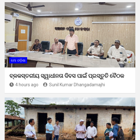
ମୋ ଓଡ଼ିଶା
ବ୍ଳକସ୍ତରୀୟ ସ୍ୱାଧୀନତା ଦିବସ ପାଇଁ ପ୍ରସ୍ତୁତି ବୈଠକ
4 hours ago
Sunil Kumar Dhangadamajhi