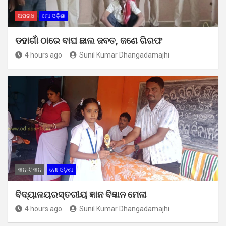
ଅପରାଧ
ମୋ ଓଡ଼ିଶା
ଡହାଗାଁ ଠାରେ ବାଘ ଛାଲ ଜବତ, ଜଣେ ଗିରଫ
4 hours ago
Sunil Kumar Dhangadamajhi
ଜ୍ଞାନ-ବିଜ୍ଞାନ
ମୋ ଓଡ଼ିଶା
ବିଦ୍ୟାଳୟରସ୍ତରୀୟ ଜ୍ଞାନ ବିଜ୍ଞାନ ମେଳା
4 hours ago
Sunil Kumar Dhangadamajhi