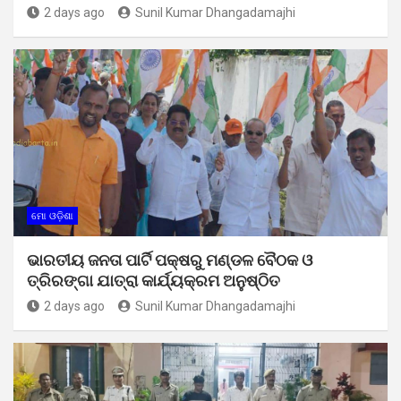
2 days ago
Sunil Kumar Dhangadamajhi
ମୋ ଓଡ଼ିଶା
ଭାରତୀୟ ଜନତା ପାର୍ଟି ପକ୍ଷରୁ ମଣ୍ଡଳ ବୈଠକ ଓ
ତ୍ରିରଙ୍ଗା ଯାତ୍ରା କାର୍ଯ୍ୟକ୍ରମ ଅନୁଷ୍ଠିତ
2 days ago
Sunil Kumar Dhangadamajhi