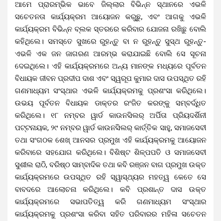
ଆମେ ପ୍ରାରମ୍ଭିକ ଭାବେ ଜିଲ୍ଲାର ବିଭିନ୍ନ ସ୍ଥାନରେ ଏଭଳି
ସଚେତନତା କାର୍ଯ୍ୟକ୍ରମ ଆୟୋଜନ କରୁଛୁ, ଏବଂ ଆଗକୁ ଏଭଳି
କାର୍ଯ୍ୟକ୍ରମ ବିଭିନ୍ନ ବ୍ଲକ ସ୍ତରରେ କରିବାର ଯୋଜନା ରଖିଛୁ ବୋଲି
କହିଥିଲେ। ସମସ୍ତେ ସୁଖରେ ରୁହନ୍ତୁ ବା ନ ରୁହନ୍ତୁ ସୁସ୍ଥ ରୁହନ୍ତୁ-
ଏଭଳି ଏକ ଜନ ଜାଗରଣ ଆରମ୍ଭ କରାଯାଇଛି ବୋଲି ସେ ସୂଚନା
ଦେଇଥିଲେ।
ଏହି କାର୍ଯ୍ୟକ୍ରମରେ ଅନ୍ୟ ମାନଙ୍କ ମଧ୍ୟରେ ପୂର୍ବତନ
ବିଧାୟକ ଜୀବନ ପ୍ରଦୀପ ଦାଶ ଏବଂ ସ୍ୱରୂପ କୁମାର ଦାସ ଉପସ୍ଥିତ ରହି
ଗଣମାଧ୍ୟମ ସଂସ୍ଥାର ଏଭଳି କାର୍ଯ୍ୟକ୍ରମକୁ ପ୍ରଶଂସା କରିଥିଲେ।
ଉଭୟ ପୂର୍ବତନ ବିଧାୟକ ଡାକ୍ତର ରଂଜିତ କରଙ୍କୁ ସମ୍ବର୍ଦ୍ଧିତ
କରିଥିଲେ। ୧୮ ନମ୍ବର ୱାର୍ଡ କାଉନସିଲର୍ ଅର୍ପିତା ପ୍ରିୟଦର୍ଶିନୀ
ପଟ୍ଟନାୟକ, ୨୯ ନମ୍ବର ୱାର୍ଡ କାଉନସିଲର୍ କାର୍ତ୍ତିକ ସାହୁ, ସମାଜସେବୀ
ତଥା ସଂଗଠକ ଶେଖ୍ ଆନସର ପ୍ରମୁଖ ଏହି କାର୍ଯ୍ୟକ୍ରମକୁ ଆୟୋଜନ
କରିବାରେ ସହଯୋଗ କରିଥିଲେ। ବିଶିଷ୍ଟ ଶିଳ୍ପପତି ଓ ସମାଜସେବୀ
ସୁଶୀଲ ରାଠି, ବରିଷ୍ଠ ସାମ୍ବାଦିକ ତଥା କବି ରଞ୍ଜନ ବାଗ ପ୍ରମୁଖ ଉକ୍ତ
କାର୍ଯ୍ୟକ୍ରମରେ ଉପସ୍ଥିତ ରହି ସ୍ୱାସ୍ଥ୍ୟର ମହତ୍ୱ କେତେ ସେ
ବାବଦରେ ଆଲୋଚନା କରିଥିଲେ। କବି ପ୍ରଶାନ୍ତ ଦାସ ଉକ୍ତ
କାର୍ଯ୍ୟକ୍ରମରେ ସଭାପତିତ୍ୱ କରି ଗଣମାଧ୍ୟମ ସଂସ୍ଥାର
କାର୍ଯ୍ୟକ୍ରମକୁ ପ୍ରଶଂସା କରିବା ସହିତ ପରିବାରର ମହିଳା ସଚେତନ