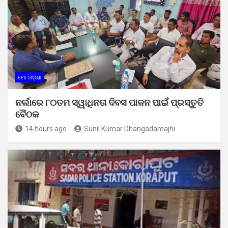
ମୋ ଓଡ଼ିଶା
ନର୍ଲାରେ ୮୦ତମ ସ୍ୱାଧିନତା ଦିବସ ପାଳନ ପାଇଁ ପ୍ରସ୍ତୁତି
ବୈଠକ
14 hours ago
Sunil Kumar Dhangadamajhi