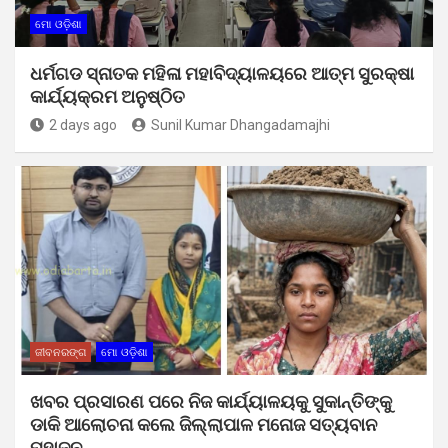
ମୋ ଓଡ଼ିଶା
ଧର୍ମଗଡ ସ୍ନାତକ ମହିଳା ମହାବିଦ୍ୟାଳୟରେ ଆତ୍ମ ସୁରକ୍ଷା
କାର୍ଯ୍ୟକ୍ରମ ଅନୁଷ୍ଠିତ
2 days ago
Sunil Kumar Dhangadamajhi
ଜୀବନରଙ୍ଗ
ମୋ ଓଡ଼ିଶା
ଖବର ପ୍ରସାରଣ ପରେ ନିଜ କାର୍ଯ୍ୟାଳୟକୁ ସୁକାନ୍ତିଙ୍କୁ
ଡାକି ଆଲୋଚନା କଲେ ଜିଲ୍ଲାପାଳ ମନୋଜ ସତ୍ୟବାନ
ମହାଜନ