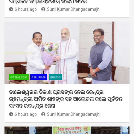
ସମ୍ପର୍କିତ ଜିଲ୍ଲାସ୍ତରୀୟ ତାଲିମ ଶିବିର
6 hours ago
Sunil Kumar Dhangadamajhi
ଦେଶ-ବିଦେଶ
ମୋ ଓଡ଼ିଶା
ରାଜନୀତି
ବାଲେଶ୍ୱରର ବିକାଶ ପ୍ରସଙ୍ଗ ନେଇ କେନ୍ଦ୍ର
ଗୃହମନ୍ତ୍ରୀ ଅମିତ ଶାହଙ୍କ ସହ ଆଲୋଚନା କଲେ ପୂର୍ବତନ
ସାଂସଦ ରବୀନ୍ଦ୍ର ଜେନା
6 hours ago
Sunil Kumar Dhangadamajhi