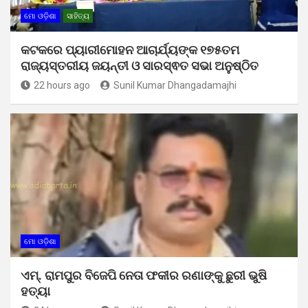
ମୋ ଓଡ଼ିଶା
ସାହିତ୍ୟ
କଟକରେ ପ୍ୟାରୀମୋହନ ଆଚାର୍ଯ୍ୟଙ୍କ ୧୭୫ତମ
ରାଜ୍ୟସ୍ତରୀୟ ଜୟନ୍ତୀ ଓ ସାରସ୍ଵତ ସଭା ଅନୁଷ୍ଠିତ
22 hours ago
Sunil Kumar Dhangadamajhi
ମୋ ଓଡ଼ିଶା
ଏମ୍. ରାମପୁର ବିଜେପି ନେତା ଫକୀର ରଣାଙ୍କୁ ଛୁରୀ ଭୁଷି
ହତ୍ୟା