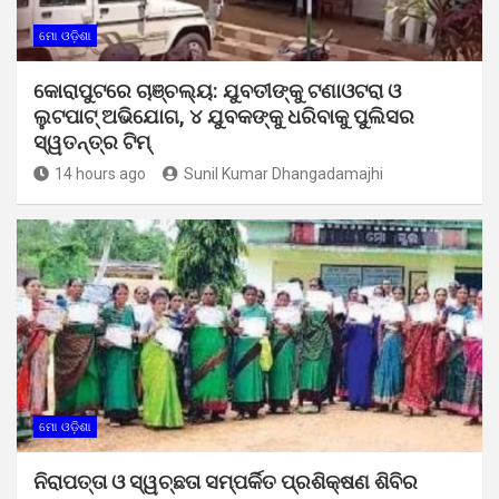
ମୋ ଓଡ଼ିଶା
କୋରାପୁଟରେ ଚାଞ୍ଚଲ୍ୟ: ଯୁବତୀଙ୍କୁ ଟଣାଓଟରା ଓ
ଲୁଟପାଟ୍ ଅଭିଯୋଗ, ୪ ଯୁବକଙ୍କୁ ଧରିବାକୁ ପୁଲିସର
ସ୍ୱତନ୍ତ୍ର ଟିମ୍
14 hours ago
Sunil Kumar Dhangadamajhi
ମୋ ଓଡ଼ିଶା
ନିରାପତ୍ତା ଓ ସ୍ୱଚ୍ଛତା ସମ୍ପର୍କିତ ପ୍ରଶିକ୍ଷଣ ଶିବିର