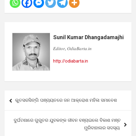
Sunil Kumar Dhangadamajhi
𝐸𝑑𝑖𝑡𝑜𝑟, 𝑂𝑑𝑖𝑎𝐵𝑎𝑟𝑡𝑎.𝑖𝑛
http://odiabarta.in
Post
ଭୁତସରସିଙ୍ଗି ପଞ୍ଚାୟତରେ ଜନ ଆକ୍ରୋଶ ମହିଳା ସମାବେଶ
navigation
ଦୁର୍ଘଟଣାରେ ଗୁରୁତର ଯୁବକଙ୍କ ଜୀବନ ବଞ୍ଚାଇଲେ ବିକାଶ ମଞ୍ଚ
ମୁରିବାହାଲର ସଦସ୍ୟ