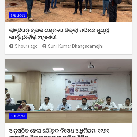
ମୋ ଓଡ଼ିଶା
ଲାଞ୍ଜିଗଡ଼ ବ୍ଲକ ଗସ୍ତରେ ଜିଲ୍ଲା ପରିଷଦ ମୁଖ୍ୟ
କାର୍ଯ୍ୟନିର୍ବାହୀ ଅଧିକାରୀ
5 hours ago
Sunil Kumar Dhangadamajhi
ମୋ ଓଡ଼ିଶା
ଅନୁଷ୍ଠିତ ହେଲା ଯୌତୁକ ନିଷେଧ ଅଧିନିୟମ-୧୯୬୧