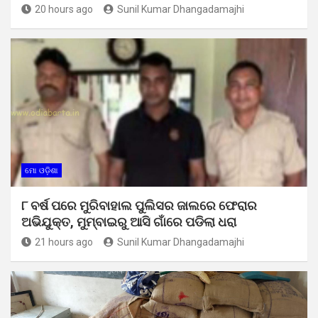
20 hours ago
Sunil Kumar Dhangadamajhi
ମୋ ଓଡ଼ିଶା
୮ ବର୍ଷ ପରେ ମୁରିବାହାଲ ପୁଲିସର ଜାଲରେ ଫେରାର
ଅଭିଯୁକ୍ତ, ମୁମ୍ବାଇରୁ ଆସି ଗାଁରେ ପଡିଲା ଧରା
21 hours ago
Sunil Kumar Dhangadamajhi