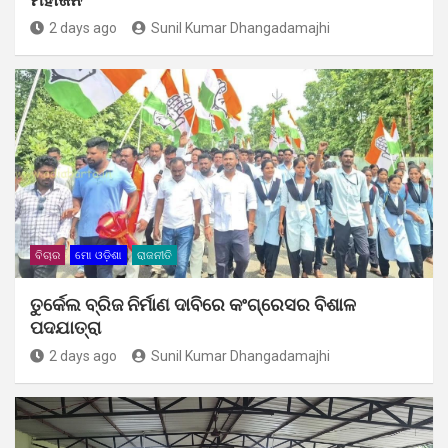
2 days ago
Sunil Kumar Dhangadamajhi
ବିଚାର
ମୋ ଓଡ଼ିଶା
ରାଜନୀତି
ତୁର୍କେଲ ବ୍ରିଜ ନିର୍ମାଣ ଦାବିରେ କଂଗ୍ରେସର ବିଶାଳ
ପଦଯାତ୍ରା
2 days ago
Sunil Kumar Dhangadamajhi