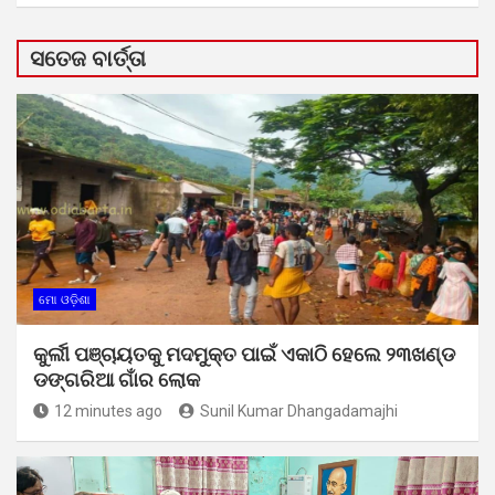
ସତେଜ ବାର୍ତ୍ତା
ମୋ ଓଡ଼ିଶା
କୁର୍ଲୀ ପଞ୍ଚାୟତକୁ ମଦମୁକ୍ତ ପାଇଁ ଏକାଠି ହେଲେ ୨୩ଖଣ୍ଡ
ଡଙ୍ଗରିଆ ଗାଁର ଲୋକ
12 minutes ago
Sunil Kumar Dhangadamajhi