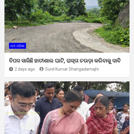
ମୋ ଓଡ଼ିଶା
ବିପଦ ସାଜିଛି ହାତୀଶାଲ ଘାଟି, ରାସ୍ତା ଚଉଡ଼ା କରିବାକୁ ଦାବି
2 days ago
Sunil Kumar Dhangadamajhi