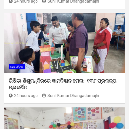
24 hours ago
Sunil Kumar Dhangadamajhi
ମୋ ଓଡ଼ିଶା
ରିଷିଡା ଶିଶୁମନ୍ଦିରରେ ଜ୍ଞାନବିଜ୍ଞାନ ମେଳା: ୧୩୮ ପ୍ରକଳ୍ପ
ପ୍ରଦର୍ଶିତ
24 hours ago
Sunil Kumar Dhangadamajhi