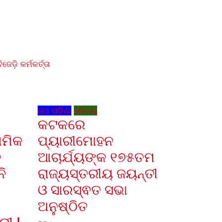
ି଼ କର୍ମକର୍ତ୍ତା
ମୋ ଓଡ଼ିଶା
ସାହିତ୍ୟ
କଟକରେ
ଥମିକ
ପ୍ୟାରୀମୋହନ
ନ
ଆଚାର୍ଯ୍ୟଙ୍କ ୧୭୫ତମ
ି
ରାଜ୍ୟସ୍ତରୀୟ ଜୟନ୍ତୀ
ଓ ସାରସ୍ଵତ ସଭା
ଅନୁଷ୍ଠିତ