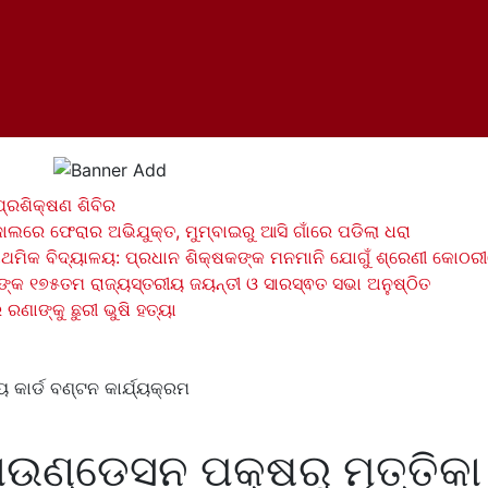
 ପ୍ରଶିକ୍ଷଣ ଶିବିର
ଜାଲରେ ଫେରାର ଅଭିଯୁକ୍ତ, ମୁମ୍ବାଇରୁ ଆସି ଗାଁରେ ପଡିଲା ଧରା
ିକ ବିଦ୍ୟାଳୟ: ପ୍ରଧାନ ଶିକ୍ଷକଙ୍କ ମନମାନି ଯୋଗୁଁ ଶ୍ରେଣୀ କୋଠରୀରେ
୍କ ୧୭୫ତମ ରାଜ୍ୟସ୍ତରୀୟ ଜୟନ୍ତୀ ଓ ସାରସ୍ଵତ ସଭା ଅନୁଷ୍ଠିତ
ରଣାଙ୍କୁ ଛୁରୀ ଭୁଷି ହତ୍ୟା
ୟ କାର୍ଡ ବଣ୍ଟନ କାର୍ଯ୍ୟକ୍ରମ
ାଉଣ୍ଡେସନ ପକ୍ଷରୁ ମୃତ୍ତିକା