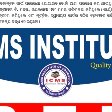
ି ଅବଲମ୍ବନ ପାଇଁ ପ୍ରେରଣା ଯୋଗାଇବ ବୋଲି ଆଶା ପ୍ରକାଶ କରା ଯାଇଥିଲା।
୍ରୀମତୀ ବି. ମନସା, ଜୟଲଷ୍ମୀ ଏବଂ ମମତା ପରିଚାଳନା କରିଥିଲେ। କାର୍
ରହଣ କରିଥିଲେ ଏବଂ ମୃତ୍ତିକା ସ୍ୱାସ୍ଥ୍ୟ କାର୍ଡର ସଠିକ ବ୍ୟବହାର କର
ସଂକଳ୍ପ ବଦ୍ଧ ହୋଇଥିଲେ।