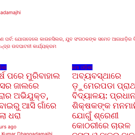
gadamajhi
୍ରଣ ପର୍ବ: ଯୋଗଦେଲେ କାଉନସିଲର, ଯୁବ ସଂଗଠକଙ୍କ ସମେତ ଆଗଧାଡ଼ିର ବିଜେଡ
୍ଦ୍ର ଉଦଘାଟନୀ କାର୍ଯ୍ୟକ୍ରମ
on
ିଶା
ମୋ ଓଡ଼ିଶା
ର୍ଷ ପରେ ମୁରିବାହାଲ
ଅବ୍ୟବସ୍ଥାରେ
ିସର ଜାଲରେ
ଡ଼ୁମେରପଡା ପ୍ରା
ାର ଅଭିଯୁକ୍ତ,
ବିଦ୍ୟାଳୟ: ପ୍ରଧା
୍ବାଇରୁ ଆସି ଗାଁରେ
ଶିକ୍ଷକଙ୍କ ମନମାନ
ଲା ଧରା
ଯୋଗୁଁ ଶ୍ରେଣୀ
କୋଠରୀରେ ଚାଉଳ
urs ago
l Kumar Dhangadamajhi