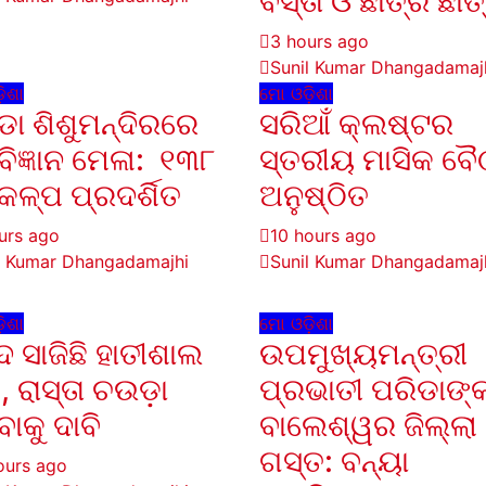
ବସ୍ତା ଓ ଛାତ୍ର ଛାତ୍
3 hours ago
Sunil Kumar Dhangadamaj
ିଶା
ମୋ ଓଡ଼ିଶା
ିଡା ଶିଶୁମନ୍ଦିରରେ
ସରିଆଁ କ୍ଲଷ୍ଟର
ନବିଜ୍ଞାନ ମେଳା: ୧୩୮
ସ୍ତରୀୟ ମାସିକ ବ
କଳ୍ପ ପ୍ରଦର୍ଶିତ
ଅନୁଷ୍ଠିତ
urs ago
10 hours ago
l Kumar Dhangadamajhi
Sunil Kumar Dhangadamaj
ିଶା
ମୋ ଓଡ଼ିଶା
ଦ ସାଜିଛି ହାତୀଶାଲ
ଉପମୁଖ୍ୟମନ୍ତ୍ରୀ
, ରାସ୍ତା ଚଉଡ଼ା
ପ୍ରଭାତୀ ପରିଡାଙ୍
ବାକୁ ଦାବି
ବାଲେଶ୍ୱର ଜିଲ୍ଲା
ଗସ୍ତ: ବନ୍ୟା
ours ago