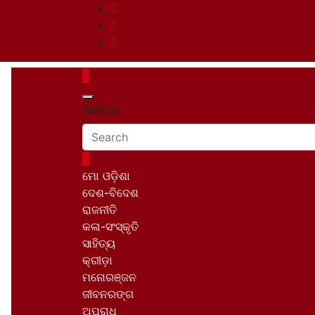
Skip
to
content
Search
ମୋ ଓଡ଼ିଶା
ଦେଶ-ବିଦେଶ
ରାଜନୀତି
କଳା-ସଂସ୍କୃତି
ସାହିତ୍ୟ
କ୍ରୀଡ଼ା
ମନୋରଞ୍ଜନ
ଜୀବନରଙ୍ଗ
ଅପରାଧ