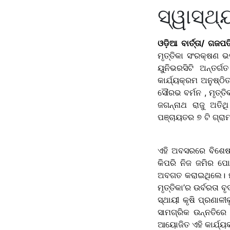
ସ୍ୱାସ୍ଥ୍
ଓଡ଼ିଆ ବାର୍ତ୍ତା/ ଗଜପ
ମୃତ୍ତିକା ସଂରକ୍ଷଣ 
ୟୁନିଭରସିଟି ଅନ୍ତର୍
କାର୍ଯ୍ୟକ୍ରମ ଅନୁଷ୍ଠ
ସୌରଭ ବର୍ମନ , ମୃତ୍ତି
ଜଗନ୍ନାଥ ରାଜୁ ଅତି
ପଞ୍ଚାୟତର ୭ ଟି ଗ୍ରାମ
ଏହି ଅବସରରେ ବିଶେଷଜ୍
କିପରି ନିଜ ଜମିର ପୋ
ଅବଗତ କରାଇଥିଲେ। ମୃତ
ମୃତ୍ତିକା’ର ଉର୍ବରତା
ସ୍ଥାୟୀ କୃଷି ପ୍ରଣାଳ
ସାମଗ୍ରିକ ଉନ୍ନତିର
ଆୟୋଜିତ ଏହି କାର୍ଯ୍ୟ