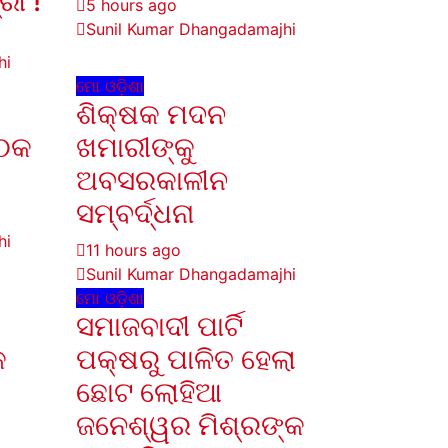
ରୀ !
5 hours ago
Sunil Kumar Dhangadamajhi
hi
ମୋ ଓଡ଼ିଶା
ଶିକ୍ଷକ ମଦନ
ୈଠକ
ଖମାରୀଙ୍କୁ
ଅବସରକାଳୀନ
ସମ୍ବର୍ଦ୍ଧନା
hi
11 hours ago
Sunil Kumar Dhangadamajhi
ମୋ ଓଡ଼ିଶା
ସମାଜବାଦୀ ପାର୍ଟି
କ
ପକ୍ଷରୁ ପାଳିତ ହେଲା
ଛୋଟ ଲୋହିଆ
ଜନେଶ୍ୱର ମିଶ୍ରଙ୍କ