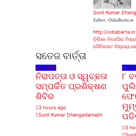
Sunil Kumar Dhan
𝐸𝑑𝑖𝑡𝑜𝑟, 𝑂𝑑𝑖𝑎𝐵𝑎𝑟𝑡𝑎.𝑖𝑛
http://odiabarta.in
Post
ଚ଼ିଲିକା ବିଜେପିର ମିଶ
ଜୈବିକଖତ ବିକ୍ରୟ କେନ
navigati
ସତେଜ ବାର୍ତ୍ତା
ମୋ ଓଡ଼ିଶା
ମୋ ଓଡ଼
ନିରାପତ୍ତା ଓ ସ୍ୱଚ୍ଛତା
୮ ବ
ସମ୍ପର୍କିତ ପ୍ରଶିକ୍ଷଣ
ପୁଲ
ଶିବିର
ଫେର
ମୁମ
3 hours ago
ପଡି
Sunil Kumar Dhangadamajhi
3 ho
Suni