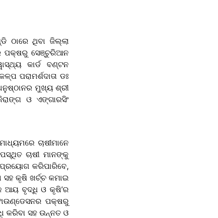
ି ଠାରେ ଥିବା ଜିଲ୍ଲା
 ପକ୍ଷରୁ ସେଞ୍ଚୁରିଆନ
ାସ୍ଥ୍ୟ କାର୍ଡ ବଣ୍ଟନ
କଳ୍ପ ପରାମର୍ଶଦାତା ଡଃ
ଅନୁଷ୍ଠାନର ମୁଖ୍ୟ ଶ୍ରୀ
ରାଙ୍ଗ ଓ ଏଙ୍ଗାରସିଂ
ଡ ମାଧ୍ୟମରେ ଚାଷୀମାନେ
ସ୍ଥିତ ଚାଷୀ ମାନଙ୍କୁ
ର ପ୍ରୟୋଗ କରିପାରିବେ,
ସହ କୃଷି ଖର୍ଚ୍ଚ କମାଇ
 ଆୟ ବୃଦ୍ଧି ଓ କୃଷି’ର
ଫାଉଣ୍ଡେସନର ପକ୍ଷରୁ
ଧି କରିବା ସହ ଉନ୍ନତ ଓ