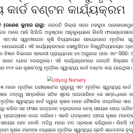
ୟ କାର୍ଡ ବଣ୍ଟନ କାର୍ଯ୍ୟକ୍ରମ
ତି (ଗଣେଶ କୁମାର ରାଜୁ):
ଗଜପତି ଜିଲ୍ଲା ସଦର ମହକୁମା ପାରଳାଖେମୁଣ୍ଡ
ଭବନ ଠାରେ ଆଜି ସି:ସି:ଡି ଅନୁଷ୍ଠାନ ଆନୁକୁଲ୍ୟରେ ଲିନସି ଫାଉଣ୍ଡେସନର
ଗତ ଏମ:ଏସ ସ୍ୱାମୀନାଥନ କୃଷି ବିଦ୍ୟାଳୟର ସହଯୋଗରେ ମୃତ୍ତିକା ସ୍ୱ
ିତ ହୋଇଯାଇଛି। ଏହି କାର୍ଯ୍ୟକ୍ରମରେ ସେଞ୍ଚୁରିଅନ ବିଶ୍ୱବିଦ୍ୟାଳୟର ପ୍ର
କା ବିଜ୍ଞାନ ବିଭାଗର ସହକାରୀ ପ୍ରାଧ୍ୟାପକ ଡଃ ଅରୁଣାଭ ପାଲ ଏବଂ ସିସିଡି: 
ଥି ଭାବେ ଯୋଗ ଦେଇଥିଲେ। ଏହି କାର୍ଯ୍ୟକ୍ରମରେ ଗଜପତି ଜିଲ୍ଲାର ଜି
ର ୧୨୬ ଜଣ କୃଷକ’ଙ୍କୁ ମୃତ୍ତିକା ସ୍ୱାସ୍ଥ୍ୟ କାର୍ଡ ବଣ୍ଟନ କରା ଯାଇଥିଲା।
ଞ ମାନେ ମୃତ୍ତିକା ପରୀକ୍ଷଣ’ର ଗୁରୁତ୍ୱ ଏବଂ ମୃତ୍ତିକା ସ୍ୱାସ୍ଥ୍ୟ କାର୍
ଷକ ତତ୍ତ୍ୱ ସମ୍ପର୍କରେ ସଠିକ ସୂଚନା ପାଇପାରିବେ ସେ ସମ୍ବନ୍ଧରେ ଉପ
୍ତିକା ସ୍ୱାସ୍ଥ୍ୟ କାର୍ଡ ଦ୍ୱାରା କୃଷକ ମାନେ ବୈଜ୍ଞାନିକ ପଦ୍ଧତିରେ ସା
 ବୃଦ୍ଧି କରିବା ସହ ଫସଲ ଉତ୍ପାଦନ ବଢ଼ାଇବାରେ ବେଶ୍ ସହାୟକ ହୋଇ ପାରିବା 
ୀକୁ ପ୍ରୋତ୍ସାହନ ଦେଇ ପାରିବେ। ଏଭଳି ପଦକ୍ଷେପ ଦ୍ଵାରା କୃଷକ ମାନଙ୍କ
େ ସହାୟକ ହେବ ବୋଲି ଅତିଥି ମାନେ ମତ ପ୍ରକାଶ କରିଥିଲେ।
ଲିନସି 
କ୍ରମ କୃଷକ ମାନଙ୍କ ମଧ୍ୟରେ ମୃତ୍ତିକା ସ୍ୱାସ୍ଥ୍ୟ ପ୍ରତି ସଚେତନତା ବୃଦ୍