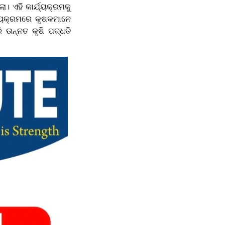
 ଏହି କାର୍ଯ୍ୟକ୍ରମକୁ
ଯ୍ୟକ୍ରମରେ କୃଷକମାନେ
ି ଉନ୍ନତ କୃଷି ପଦ୍ଧତି