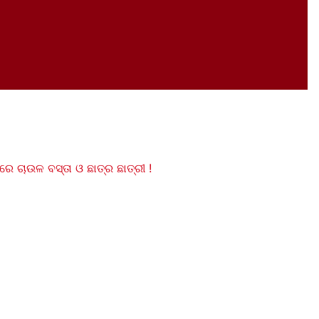
 ଚାଉଳ ବସ୍ତା ଓ ଛାତ୍ର ଛାତ୍ରୀ !