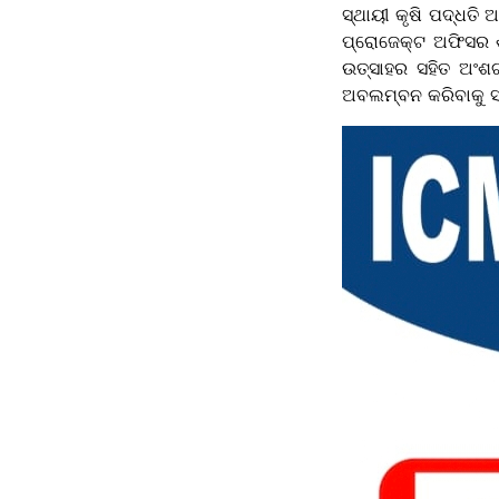
ସ୍ଥାୟୀ କୃଷି ପଦ୍ଧତ
ପ୍ରୋଜେକ୍ଟ ଅଫିସର ଶ
ଉତ୍ସାହର ସହିତ ଅଂଶଗ୍
ଅବଲମ୍ବନ କରିବାକୁ 