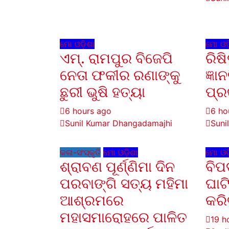
ମୋ ଓଡ଼ିଶା
ମୋ ଓଡ଼
ଏମ୍. ରାମପୁର ବିଜେପି
ରିଷ
ନେତା ଫକୀର ରଣାଙ୍କୁ
ଜ୍ଞା
ଛୁରୀ ଭୁଷି ହତ୍ୟା
ପ୍ର
6 hours ago
6 ho
Sunil Kumar Dhangadamajhi
Suni
କଳା-ସଂସ୍କୃତି
ମୋ ଓଡ଼ିଶା
ମୋ ଓଡ଼
ଶ୍ରାବଣ ପୂର୍ଣ୍ଣିମା ଦିନ
ବିପ
ପରବାଙ୍ଗି ସତ୍ୟ ମହିମା
ଘାଟି
ଆଶ୍ରମରେ
କରି
ମହାସମାରୋହରେ ପାଳିତ
19 h