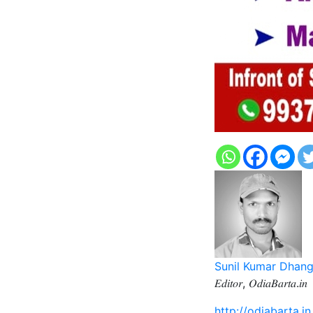
Sunil Kumar Dhan
𝐸𝑑𝑖𝑡𝑜𝑟, 𝑂𝑑𝑖𝑎𝐵𝑎𝑟𝑡𝑎.𝑖𝑛
http://odiabarta.in