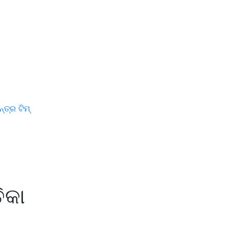
ତ୍ର ଟିମ୍
ିକା