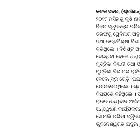
କଟକ ସଦର, (ଶ୍ରୀକାନ୍
୨୦୧୮ ମସିହାରୁ କୃଷି ଛ
ନିଜର ସ୍ୱତନ୍ତ୍ର ପରିଚ
ତରଫରୁ ୱେବିନାର ଅନୁଷ
ତଥା ଉଚ୍ଚଶିକ୍ଷା ବିଭ
କରିଥିଲେ । ବିଶିଷ୍ଟ 
ଦେଇଥିବା ବେଳେ ଅନ୍ୟ
ମୃତ୍ତିକା ବିଜ୍ଞାନୀ ତ
ମୃତ୍ତିକା ବିଭାଗର ପୂର
ଦେବେନ୍ଦ୍ର ରେଡ଼ି, 
ଯୋଗଦେଇଥିଲେ । ଶ୍ୟାମଳ
ବିଷୟରେ କହିଥିଲେ । ପତ
ରାଉତ ଧନ୍ୟବାଦ ଅର୍ପଣ
ଅନ୍ୱେଷଣ କାର୍ଯ୍ୟକ୍ର
ସୋନାଲି ପରିଡ଼ା ଦ୍ୱି
ଭୁବନେଶ୍ୱରର ଯଦୁନନ୍