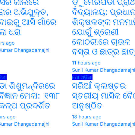
ିସର ଜାଲରେ
ଡ଼ୁମେରପଡା ପ୍ରା
ାର ଅଭିଯୁକ୍ତ,
ବିଦ୍ୟାଳୟ: ପ୍ରଧା
୍ବାଇରୁ ଆସି ଗାଁରେ
ଶିକ୍ଷକଙ୍କ ମନମାନ
ଲା ଧରା
ଯୋଗୁଁ ଶ୍ରେଣୀ
କୋଠରୀରେ ଚାଉଳ
urs ago
ବସ୍ତା ଓ ଛାତ୍ର ଛାତ୍
 Kumar Dhangadamajhi
11 hours ago
Sunil Kumar Dhangadamajh
ିଶା
ମୋ ଓଡ଼ିଶା
ିଡା ଶିଶୁମନ୍ଦିରରେ
ସରିଆଁ କ୍ଲଷ୍ଟର
ନବିଜ୍ଞାନ ମେଳା: ୧୩୮
ସ୍ତରୀୟ ମାସିକ ବ
କଳ୍ପ ପ୍ରଦର୍ଶିତ
ଅନୁଷ୍ଠିତ
urs ago
18 hours ago
 Kumar Dhangadamajhi
Sunil Kumar Dhangadamajh