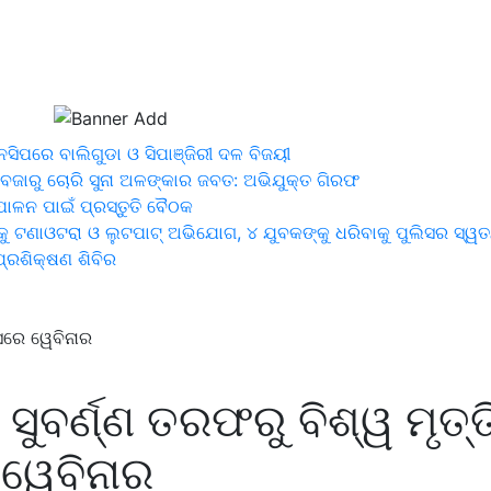
ସିପରେ ବାଲିଗୁଡା ଓ ସିପାଞ୍ଜିରୀ ଦଳ ବିଜୟୀ
ବଜାରୁ ଚୋରି ସୁନା ଅଳଙ୍କାର ଜବତ: ଅଭିଯୁକ୍ତ ଗିରଫ
ପାଳନ ପାଇଁ ପ୍ରସ୍ତୁତି ବୈଠକ
ୁ ଟଣାଓଟରା ଓ ଲୁଟପାଟ୍ ଅଭିଯୋଗ, ୪ ଯୁବକଙ୍କୁ ଧରିବାକୁ ପୁଲିସର ସ୍ୱତନ୍
 ପ୍ରଶିକ୍ଷଣ ଶିବିର
ବସରେ ୱେବିନାର
ସୁବର୍ଣ୍ଣ ତରଫରୁ ବିଶ୍ୱ ମୃତ୍ତ
ୱେବିନାର