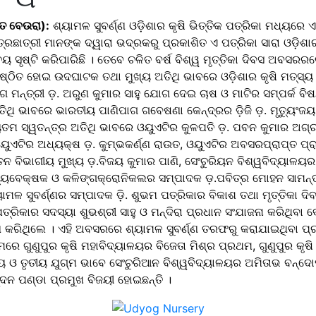
ତ ବେଉରା):
ଶ୍ୟାମଳ ସୁବର୍ଣ୍ଣ ଓଡ଼ିଶାର କୃଷି ଭିତ୍ତିକ ପତ୍ରିକା ମଧ୍ୟରେ
ାତ୍ରଛାତ୍ରୀ ମାନଙ୍କ ଦ୍ୱାରା ଭଦ୍ରକରୁ ପ୍ରକାଶିତ ଏ ପତ୍ରିକା ସାରା ଓଡ଼ିଶ
ୟ ସୃଷ୍ଟି କରିପାରିଛି । ତେବେ ଚଳିତ ବର୍ଷ ବିଶ୍ୱ ମୃତ୍ତିକା ଦିବସ ଅବସରରର
୍ଠିତ ହୋଇ ଉଦଘାଟକ ତଥା ମୁଖ୍ୟ ଅତିଥି ଭାବରେ ଓଡ଼ିଶାର କୃଷି ମତ୍ସ୍ୟ
ାଗ ମନ୍ତ୍ରୀ ଡ଼. ଅରୁଣ କୁମାର ସାହୁ ଯୋଗ ଦେଇ ଚାଷ ଓ ମାଟିର ସମ୍ପର୍କ
ଅତିଥି ଭାବରେ ଭାରତୀୟ ପାଣିପାଗ ଗବେଷଣା କେନ୍ଦ୍ରର ଡ଼ିଜି ଡ଼. ମୃତ୍ୟୁଂ
ତମ ସ୍ୱତନ୍ତ୍ର ଅତିଥି ଭାବରେ ଓୟୁଏଟିର କୁଳପତି ଡ଼. ପବନ କୁମାର ଅଗ୍
ଥା ଓୟୁଏଟିର ଅଧ୍ୟକ୍ଷ ଡ଼. କୁମ୍ଭକର୍ଣ୍ଣ ରାଉତ, ଓୟୁଏଟିର ଅବସରପ୍ରାପ୍ତ
୍ବତନ ବିଭାଗୀୟ ମୁଖ୍ୟ ଡ଼.ବିଜୟ କୁମାର ପାଣି, ସେଂଚୁରିୟନ ବିଶ୍ୱବିଦ୍ୟାଳୟର
ପଯ୍ୟବେକ୍ଷକ ଓ କଳିଙ୍ଗକ୍ରୋନିକଲର ସମ୍ପାଦକ ଡ଼.ପବିତ୍ର ମୋହନ ସାମନ୍
 ସୁବର୍ଣ୍ଣର ସମ୍ପାଦକ ଡ଼ି. ଶୁଭମ ପତ୍ରିକାର ବିକାଶ ତଥା ମୃତ୍ତିକା ଦିବସ
୍ରିକାର ସଦସ୍ୟା ଶୁଭଶ୍ରୀ ସାହୁ ଓ ମନ୍ଦିରା ପ୍ରଧାନ ସଂଯାଜନା କରିଥିବା ବେଳ
 କରିଥିଲେ । ଏହି ଅବସରରେ ଶ୍ୟାମଳ ସୁବର୍ଣ୍ଣ ତରଫରୁ କରାଯାଇଥିବା ପ୍ର
ମରେ ଗୁଣୁପୁର କୃଷି ମହାବିଦ୍ୟାଳୟର ବିଜେତା ମିଶ୍ର ପ୍ରଥମ, ଗୁଣୁପୁର କୃଷ
ତୀୟ ଓ ତୃତୀୟ ଯୁଗ୍ମ ଭାବେ ସେଂଚୁରିଆନ ବିଶ୍ୱବିଦ୍ୟାଳୟର ଅମିତାଭ ବନ୍ଦ
ଦନ ପଣ୍ଡା ପ୍ରମୁଖ ବିଜୟୀ ହୋଇଛନ୍ତି ।