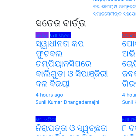
Post
ଡ଼ଃ. ଭୀମରାଓ ଆମ୍ବେ
ସମାଜସେବୀଙ୍କ ସହଯୋ
navigati
ସତେଜ ବାର୍ତ୍ତା
କ୍ରୀଡ଼ା
ମୋ ଓଡ଼ିଶା
ଅପରା
ସ୍ୱାଧୀନତା କପ
ପୋଲ
ଫୁଟବଲ
ଅଭି
ଚମ୍ପିୟାନସିପରେ
ଚୋର
ବାଲିଗୁଡା ଓ ସିପାଞ୍ଜିରୀ
ଜବତ
ଦଳ ବିଜୟୀ
ଗି
4 hours ago
4 hou
Sunil Kumar Dhangadamajhi
Sunil
ମୋ ଓଡ଼ିଶା
ମୋ ଓଡ଼
ନିରାପତ୍ତା ଓ ସ୍ୱଚ୍ଛତା
୮ ବ