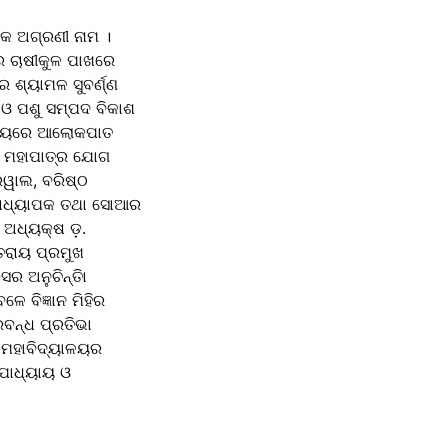
 ଏକ ଅଗ୍ରଣୀ ନାମ ।
ାର ଚାଷୀକୁଳ ପାଖରେ
େ ଶ୍ୟାମଳ ସୁବର୍ଣ୍ଣ
 ଓ ପଶୁ ସମ୍ପଦ ବିକାଶ
 ବିଷୟରେ ଆଲୋକପାତ
ଜୟ ମହାପାତ୍ର ଯୋଗ
ରୱାଲ, ବରିଷ୍ଠ
 ପ୍ରାଧ୍ୟାପକ ତଥା ସୋଆର
 ଅଧ୍ୟକ୍ଷ ଡ଼.
ତରାୟ ପ୍ରମୁଖ
ର ଅନୁଚିନ୍ତିା
େ ବିଜ୍ଞାନ ମିହିର
ବନ୍ଧ ପ୍ରତିଭା
ି ମହାବିଦ୍ୟାଳୟର
ୋପାଧ୍ୟାୟ ଓ