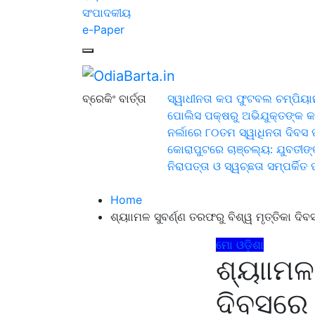
ସଂପାଦକୀୟ
e-Paper
OdiaBarta.in
24x7News&Views
ବ୍ରେକିଂ ବାର୍ତ୍ତା
ସ୍ୱାଧୀନତା କପ ଫୁଟବଲ ଚମ୍ପିୟାନ
ପୋଲିସ ପକ୍ଷରୁ ଅଭିଯୁକ୍ତଙ୍କ କ
ନର୍ଲାରେ ୮୦ତମ ସ୍ୱାଧିନତା ଦିବସ 
କୋରାପୁଟରେ ଚାଞ୍ଚଲ୍ୟ: ଯୁବତୀଙ୍କ
ନିରାପତ୍ତା ଓ ସ୍ୱଚ୍ଛତା ସମ୍ପର୍କିତ
Home
ଶ୍ୟାାମଳ ସୁବର୍ଣ୍ଣ ତରଫରୁ ବିଶ୍ୱ ମୃତ୍ତିକା ଦି
ମୋ ଓଡ଼ିଶା
ଶ୍ୟାାମଳ 
ଦିବସରେ 