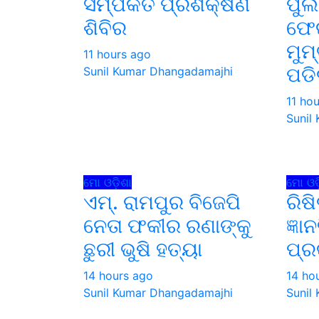
ସମ୍ପର୍କିତ ପ୍ରଶିକ୍ଷଣ
ପୁଲ
ଶିବିର
ଫେର
ମୁମ
11 hours ago
ପଡି
Sunil Kumar Dhangadamajhi
11 ho
Sunil
ମୋ ଓଡ଼ିଶା
ମୋ ଓଡ଼
ଏମ୍. ରାମପୁର ବିଜେପି
ରିଷ
ନେତା ଫକୀର ରଣାଙ୍କୁ
ଜ୍ଞା
ଛୁରୀ ଭୁଷି ହତ୍ୟା
ପ୍ର
14 hours ago
14 ho
Sunil Kumar Dhangadamajhi
Sunil