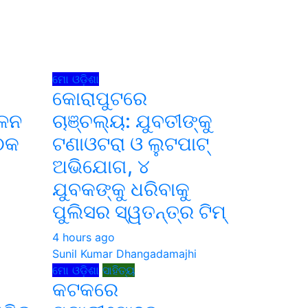
ମୋ ଓଡ଼ିଶା
କୋରାପୁଟରେ
ାଳନ
ଚାଞ୍ଚଲ୍ୟ: ଯୁବତୀଙ୍କୁ
ୈଠକ
ଟଣାଓଟରା ଓ ଲୁଟପାଟ୍
ଅଭିଯୋଗ, ୪
ଯୁବକଙ୍କୁ ଧରିବାକୁ
i
ପୁଲିସର ସ୍ୱତନ୍ତ୍ର ଟିମ୍
4 hours ago
Sunil Kumar Dhangadamajhi
ମୋ ଓଡ଼ିଶା
ସାହିତ୍ୟ
କଟକରେ