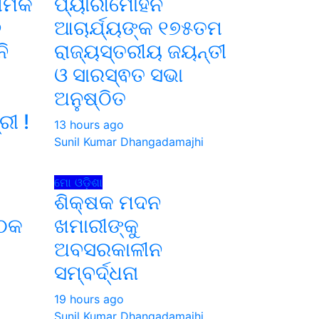
ଥମିକ
ପ୍ୟାରୀମୋହନ
ନ
ଆଚାର୍ଯ୍ୟଙ୍କ ୧୭୫ତମ
ି
ରାଜ୍ୟସ୍ତରୀୟ ଜୟନ୍ତୀ
ଓ ସାରସ୍ଵତ ସଭା
ଅନୁଷ୍ଠିତ
ରୀ !
13 hours ago
Sunil Kumar Dhangadamajhi
i
ମୋ ଓଡ଼ିଶା
ଶିକ୍ଷକ ମଦନ
ୈଠକ
ଖମାରୀଙ୍କୁ
ଅବସରକାଳୀନ
ସମ୍ବର୍ଦ୍ଧନା
i
19 hours ago
Sunil Kumar Dhangadamajhi