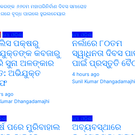
ଦକରଙ୍କ ୬୬ତମ ମହାପରିନିର୍ବାଣ ଦିବସ ସମାରୋହ
ଗରେ ବୃଦ୍ଧ ପାଇଲେ ହୁଇଲଚେୟାର
on
ଧ
ମୋ ଓଡ଼ିଶା
ମୋ ଓଡ଼ିଶା
ିସ ପକ୍ଷରୁ
ନର୍ଲାରେ ୮୦ତମ
ଯୁକ୍ତଙ୍କ କବଜାରୁ
ସ୍ୱାଧିନତା ଦିବସ ପ
ି ସୁନା ଅଳଙ୍କାର
ପାଇଁ ପ୍ରସ୍ତୁତି ବ
: ଅଭିଯୁକ୍ତ
4 hours ago
ରଫ
Sunil Kumar Dhangadamajh
rs ago
 Kumar Dhangadamajhi
ିଶା
ମୋ ଓଡ଼ିଶା
ର୍ଷ ପରେ ମୁରିବାହାଲ
ଅବ୍ୟବସ୍ଥାରେ