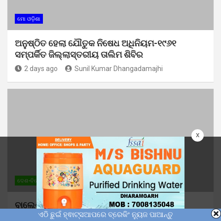
ମୋ ଓଡ଼ିଶା
ଅନୁଷ୍ଠିତ ହେଲା ଯୌତୁକ ନିଷେଧ ଅଧିନିୟମ-୧୯୬୧
ସମ୍ପର୍କିତ ଜିଲ୍ଲାସ୍ତରୀୟ ତାଲିମ ଶିବିର
2 days ago
Sunil Kumar Dhangadamajhi
x
ଦେଶ-ବିଦେଶ
ମୋ ଓଡ଼ିଶା
ରାଜନୀତି
ବାଲେଶ୍ୱରର ବିକାଶ ପ୍ରସଙ୍ଗ ନେଇ କେନ୍ଦ୍ର
ଏଠି ଛୁଇଁ ହ୍ଵାଟ୍ସଆପରେ ବ୍ରେକିଂ ନ୍ୟୁଜ ପାଆନ୍ତୁ
ଗୃହମନ୍ତ୍ରୀ ଅମିତ ଶାହଙ୍କ ସହ ଆଲୋଚନା କଲେ ପୂର୍ବତନ