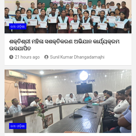
ମୋ ଓଡ଼ିଶା
ଶକ୍ତିଶ୍ରୀ ମହିଳା ସଶକ୍ତିକରଣ ଅଭିଯାନ କାର୍ଯ୍ୟକ୍ରମ
ଉଦଯାପିତ
21 hours ago
Sunil Kumar Dhangadamajhi
ମୋ ଓଡ଼ିଶା