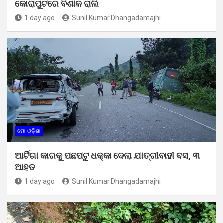
କୋରାପୁଟରେ ବିଶାଳ ରାଲି
1 day ago
Sunil Kumar Dhangadamajhi
ମୋ ଓଡ଼ିଶା
ଆର୍ଟିଗା କାରକୁ ପଛପଟୁ ଧକ୍କା ଦେଲା ଯାତ୍ରୀବାହୀ ବସ, ୩
ଆହତ
1 day ago
Sunil Kumar Dhangadamajhi