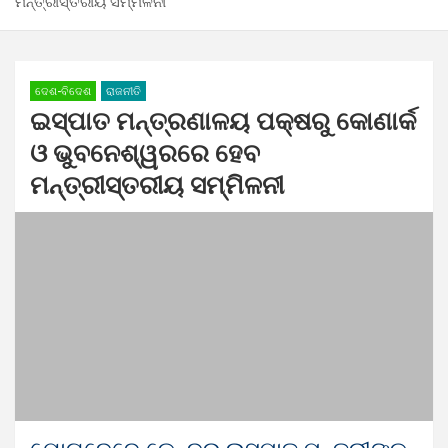
ମନ୍ତ୍ରୀସ୍ତରୀୟ ସମ୍ମିଳନୀ
ଦେଶ-ବିଦେଶ
ରାଜନୀତି
ଇସ୍ପାତ ମନ୍ତ୍ରଣାଳୟ ପକ୍ଷରୁ କୋଣାର୍କ
ଓ ଭୁବନେଶ୍ୱରରେ ହେବ
ମନ୍ତ୍ରୀସ୍ତରୀୟ ସମ୍ମିଳନୀ