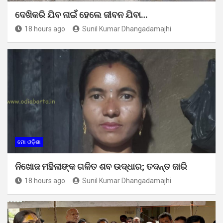
ଦେଖିକରି ଯିବ ନାଇଁ ହେଲେ ଜୀବନ ଯିବା…
18 hours ago
Sunil Kumar Dhangadamajhi
ମୋ ଓଡ଼ିଶା
ନିଖୋଜ ମହିଳାଙ୍କ ଗଳିତ ଶବ ଉଦ୍ଧାର; ତଦନ୍ତ ଜାରି
18 hours ago
Sunil Kumar Dhangadamajhi