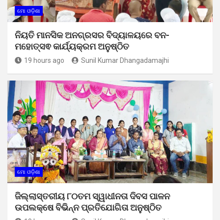
ମୋ ଓଡ଼ିଶା
ନିୟତି ମାନସିକ ଅନଗ୍ରସର ବିଦ୍ୟାଳୟରେ ବନ-
ମହୋତ୍ସଵ କାର୍ଯ୍ୟକ୍ରମ ଅନୁଷ୍ଠିତ
19 hours ago
Sunil Kumar Dhangadamajhi
ମୋ ଓଡ଼ିଶା
ଜିଲ୍ଲାସ୍ତରୀୟ ୮୦ତମ ସ୍ୱାଧୀନତା ଦିବସ ପାଳନ
ଉପଲକ୍ଷେ ବିଭିନ୍ନ ପ୍ରତିଯୋଗିତା ଅନୁଷ୍ଠିତ