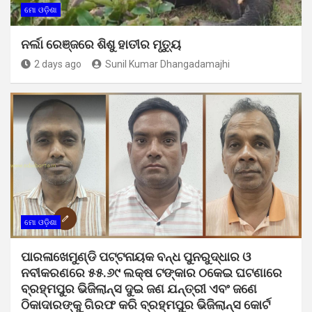
ମୋ ଓଡ଼ିଶା
ନର୍ଲା ରେଞ୍ଜରେ ଶିଶୁ ହାତୀର ମୃତ୍ୟୁ
2 days ago
Sunil Kumar Dhangadamajhi
ମୋ ଓଡ଼ିଶା
ପାରଳାଖେମୁଣ୍ଡି ପଟ୍ଟନାୟକ ବନ୍ଧ ପୁନରୁଦ୍ଧାର ଓ
ନବୀକରଣରେ ୫୫.୬୯ ଲକ୍ଷ ଟଙ୍କାର ଠକେଇ ଘଟଣାରେ
ବ୍ରହ୍ମପୁର ଭିଜିଲାନ୍ସ ଦୁଇ ଜଣ ଯନ୍ତ୍ରୀ ଏବଂ ଜଣେ
ଠିକାଦାରଙ୍କୁ ଗିରଫ କରି ବ୍ରହ୍ମପୁର ଭିଜିଲାନ୍ସ କୋର୍ଟ