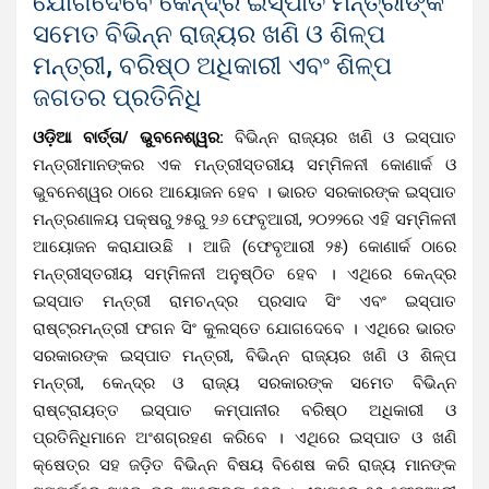
ଯୋଗଦେବେ କେନ୍ଦ୍ର ଇସ୍ପାତ ମନ୍ତ୍ରୀଙ୍କ
ସମେତ ବିଭିନ୍ନ ରାଜ୍ୟର ଖଣି ଓ ଶିଳ୍ପ
ମନ୍ତ୍ରୀ, ବରିଷ୍ଠ ଅଧିକାରୀ ଏବଂ ଶିଳ୍ପ
ଜଗତର ପ୍ରତିନିଧି
ଓଡ଼ିଆ ବାର୍ତ୍ତା/ ଭୁବନେଶ୍ୱର:
ବିଭିନ୍ନ ରାଜ୍ୟର ଖଣି ଓ ଇସ୍ପାତ
ମନ୍ତ୍ରୀମାନଙ୍କର ଏକ ମନ୍ତ୍ରୀସ୍ତରୀୟ ସମ୍ମିଳନୀ କୋଣାର୍କ ଓ
ଭୁବନେଶ୍ୱର ଠାରେ ଆୟୋଜନ ହେବ । ଭାରତ ସରକାରଙ୍କ ଇସ୍ପାତ
ମନ୍ତ୍ରଣାଳୟ ପକ୍ଷରୁ ୨୫ରୁ ୨୬ ଫେବୃଆରୀ, ୨୦୨୨ରେ ଏହି ସମ୍ମିଳନୀ
ଆୟୋଜନ କରାଯାଉଛି । ଆଜି (ଫେବୃଆରୀ ୨୫) କୋଣାର୍କ ଠାରେ
ମନ୍ତ୍ରୀସ୍ତରୀୟ ସମ୍ମିଳନୀ ଅନୁଷ୍ଠିତ ହେବ । ଏଥିରେ କେନ୍ଦ୍ର
ଇସ୍ପାତ ମନ୍ତ୍ରୀ ରାମଚନ୍ଦ୍ର ପ୍ରସାଦ ସିଂ ଏବଂ ଇସ୍ପାତ
ରାଷ୍ଟ୍ରମନ୍ତ୍ରୀ ଫଗନ ସିଂ କୁଲସ୍ତେ ଯୋଗଦେବେ । ଏଥିରେ ଭାରତ
ସରକାରଙ୍କ ଇସ୍ପାତ ମନ୍ତ୍ରୀ, ବିଭିନ୍ନ ରାଜ୍ୟର ଖଣି ଓ ଶିଳ୍ପ
ମନ୍ତ୍ରୀ, କେନ୍ଦ୍ର ଓ ରାଜ୍ୟ ସରକାରଙ୍କ ସମେତ ବିଭିନ୍ନ
ରାଷ୍ଟ୍ରାୟତ୍ତ ଇସ୍ପାତ କମ୍ପାନୀର ବରିଷ୍ଠ ଅଧିକାରୀ ଓ
ପ୍ରତିନିଧିମାନେ ଅଂଶଗ୍ରହଣ କରିବେ । ଏଥିରେ ଇସ୍ପାତ ଓ ଖଣି
କ୍ଷେତ୍ର ସହ ଜଡ଼ିତ ବିଭିନ୍ନ ବିଷୟ ବିଶେଷ କରି ରାଜ୍ୟ ମାନଙ୍କ