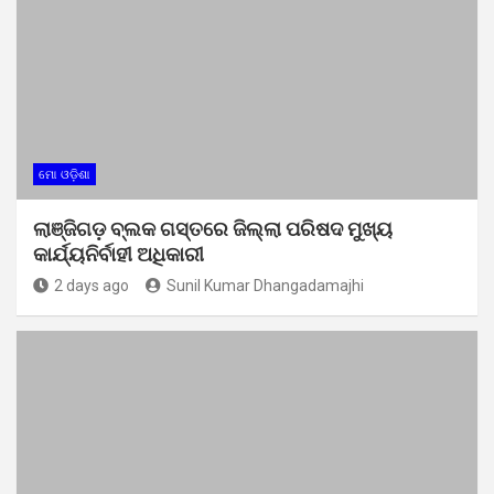
ମୋ ଓଡ଼ିଶା
ଲାଞ୍ଜିଗଡ଼ ବ୍ଲକ ଗସ୍ତରେ ଜିଲ୍ଲା ପରିଷଦ ମୁଖ୍ୟ
କାର୍ଯ୍ୟନିର୍ବାହୀ ଅଧିକାରୀ
2 days ago
Sunil Kumar Dhangadamajhi