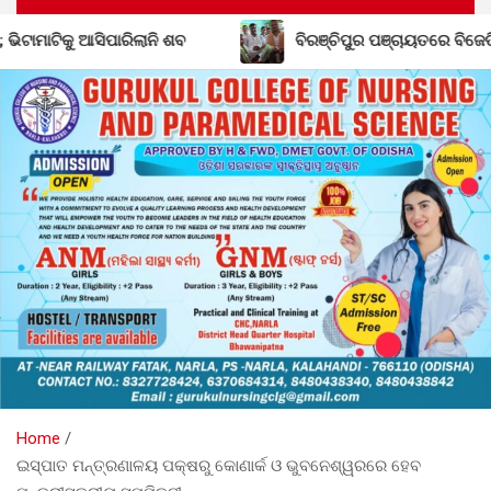
ବିରଞ୍ଚିପୁର ପଞ୍ଚାୟତରେ ବିଜେଡିର ଶକ୍ତି ବୃଦ୍ଧି; ବିଜେପି ଛାଡ଼ିଲେ 
Home
ଇସ୍ପାତ ମନ୍ତ୍ରଣାଳୟ ପକ୍ଷରୁ କୋଣାର୍କ ଓ ଭୁବନେଶ୍ୱରରେ ହେବ