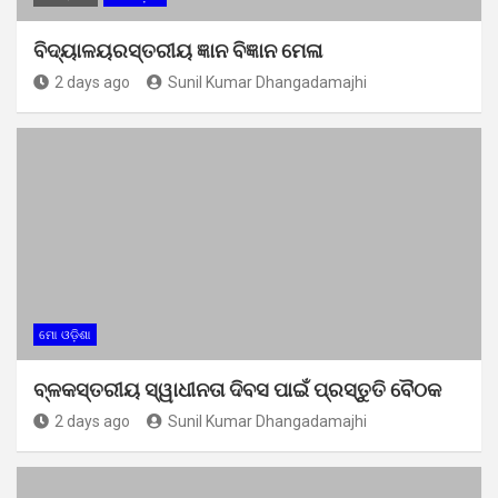
ବିଦ୍ୟାଳୟରସ୍ତରୀୟ ଜ୍ଞାନ ବିଜ୍ଞାନ ମେଳା
2 days ago
Sunil Kumar Dhangadamajhi
ମୋ ଓଡ଼ିଶା
ବ୍ଳକସ୍ତରୀୟ ସ୍ୱାଧୀନତା ଦିବସ ପାଇଁ ପ୍ରସ୍ତୁତି ବୈଠକ
2 days ago
Sunil Kumar Dhangadamajhi