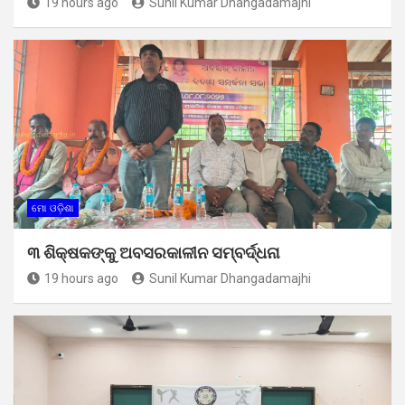
19 hours ago
Sunil Kumar Dhangadamajhi
ମୋ ଓଡ଼ିଶା
୩ ଶିକ୍ଷକଙ୍କୁ ଅବସରକାଳୀନ ସମ୍ବର୍ଦ୍ଧନା
19 hours ago
Sunil Kumar Dhangadamajhi