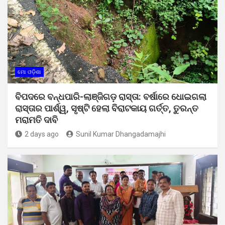
ମୋ ଓଡ଼ିଶା
ବିପଦରେ ବନ୍ଧପାରି-ଲାଞ୍ଜିଗଡ଼ ରାସ୍ତା: ବର୍ଷାରେ ଧୋଇଗଲା
ରାସ୍ତାର ପାର୍ଶ୍ୱ, ସୃଷ୍ଟି ହେଲା ବିରାଟକାୟ ଗର୍ତ୍ତ, ତୁରନ୍ତ
ମରାମତି ଦାବି
2 days ago
Sunil Kumar Dhangadamajhi