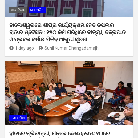
ଜ୍ଞାନ-ବିଜ୍ଞାନ
ମୋ ଓଡ଼ିଶା
ବାଲେଶ୍ୱରରେ ଶୀଘ୍ର କାର୍ଯ୍ୟକ୍ଷମ ହେବ ଡପଲର
ରାଡାର ଷ୍ଟେସନ : ୨୫୦ କିମି ପରିଧିରେ ବାତ୍ୟା, ବଜ୍ରପାତ
ଓ ପ୍ରବଳ ବର୍ଷାର ମିଳିବ ଆଗୁଆ ସୂଚନା
1 day ago
Sunil Kumar Dhangadamajhi
ମୋ ଓଡ଼ିଶା
ହାତରେ ତ୍ରିରଙ୍ଗା, ମନରେ ଦେଶପ୍ରେମ: ୧୦ରେ