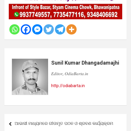
Sunil Kumar Dhangadamajhi
𝐸𝑑𝑖𝑡𝑜𝑟, 𝑂𝑑𝑖𝑎𝐵𝑎𝑟𝑡𝑎.𝑖𝑛
http://odiabarta.in
Post
ଆଭାସୀ ମାଧ୍ୟମରେ ଗୀତାମୃତ ପଠନ ଓ ଶ୍ରବଣ କାର୍ଯ୍ୟକ୍ରମ
navigation