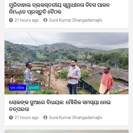
ମୁରିବାହାଲ ବ୍ଲକସ୍ତରୀୟ ସ୍ୱାଧୀନତା ଦିବସ ପାଳନ
ନିମନ୍ତେ ପ୍ରସ୍ତୁତି ବୈଠକ
21 hours ago
Sunil Kumar Dhangadamajhi
ମୋ ଓଡ଼ିଶା
ରାଜନୀତି
ଲୋକଙ୍କ ଦୁଆରେ ବିଧାୟକ: ମୌଳିକ ସମସ୍ୟା ନେଇ
ତତ୍ପରତା
21 hours ago
Sunil Kumar Dhangadamajhi