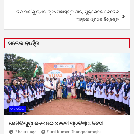
ତିନି ମାର୍ଗରୁ ଋଷର କ୍ଷେପଣାସ୍ତ୍ର ମାଡ, ୟୁକ୍ରେନର କେତେକ
ଅଞ୍ଚଳ ଧ୍ବସ୍ତ ବିଧ୍ବସ୍ତ
ସତେଜ ବାର୍ତ୍ତା
ମୋ ଓଡ଼ିଶା
ସେମିଲିଗୁଡ଼ା କଲେଜର ୪୧ତମ ପ୍ରତିଷ୍ଠା ଦିବସ
7 hours ago
Sunil Kumar Dhangadamajhi