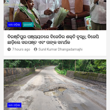
ମୋ ଓଡ଼ିଶା
ରାଜନୀତି
ବିରଞ୍ଚିପୁର ପଞ୍ଚାୟତରେ ବିଜେଡିର ଶକ୍ତି ବୃଦ୍ଧି; ବିଜେପି
ଛାଡ଼ିଲେ ସରପଞ୍ଚ ଏବଂ ତାଙ୍କ ସମର୍ଥକ
7 hours ago
Sunil Kumar Dhangadamajhi
ମୋ ଓଡ଼ିଶା