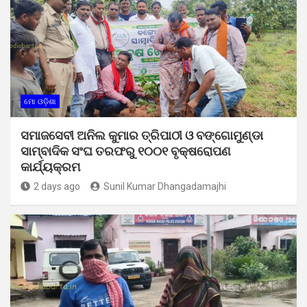
ମୋ ଓଡ଼ିଶା
ସମାଜସେବୀ ଅନିଲ କୁମାର ତ୍ରିପାଠୀ ଓ ବଙ୍ଗୋମୁଣ୍ଡା
ସାମ୍ବାଦିକ ସଂଘ ତରଫରୁ ୧୦୦୧ ବୃକ୍ଷରୋପଣ
କାର୍ଯ୍ୟକ୍ରମ
2 days ago
Sunil Kumar Dhangadamajhi