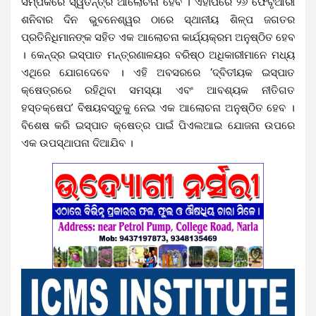
ସମ୍ପର୍କରେ ସ୍ୱତନ୍ତ୍ର ଆଲୋଚନା ହେବ । ଏହାପରେ ୨୬ ଫେବୃଆରୀ
ଶନିବାର ଦିନ ଭୁବନେଶ୍ୱର ଠାରେ ସ୍ଥାନୀୟ ଶିଳ୍ପ ଜଗତର
ପ୍ରତିନିଧିମାନଙ୍କ ସହିତ ଏକ ଆଲୋଚନା କାର୍ଯ୍ୟକ୍ରମ ଅନୁଷ୍ଠିତ ହେବ
। କେନ୍ଦ୍ର ଇସ୍ପାତ ମନ୍ତ୍ରଣାଳୟର ବରିଷ୍ଠ ଅଧିକାରୀମାନେ ମଧ୍ୟ
ଏଥିରେ ଯୋଗଦେବେ । ଏହି ଅବସରରେ ‘ଦ୍ବିତୀୟକ ଇସ୍ପାତ
କ୍ଷେତ୍ରରେ ରହିଥିବା ସମସ୍ୟା ଏବଂ ଆବଶ୍ୟକ ନୀତିଗତ
ହସ୍ତକ୍ଷେପ’ ବିଷୟବସ୍ତୁକୁ ନେଇ ଏକ ଆଲୋଚନା ଅନୁଷ୍ଠିତ ହେବ ।
ବିଶେଷ କରି ଇସ୍ପାତ କ୍ଷେତ୍ର ପାଇଁ ପିଏଲଆଇ ଯୋଜନା ଉପରେ
ଏକ ଉପସ୍ଥାପନା ଦିଆଯିବ ।