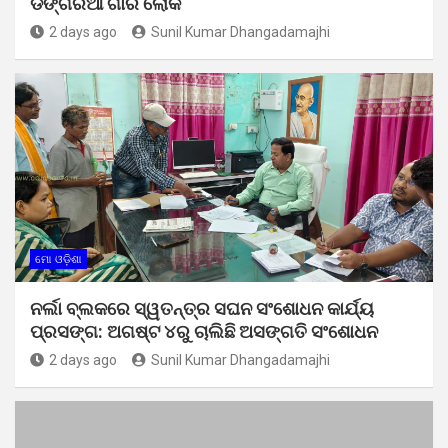
ଡଙ୍ଗରିଆ ଗାଁର ଲୋକ
2 days ago
Sunil Kumar Dhangadamajhi
ମୋ ଓଡ଼ିଶା
ନର୍ଲା ବ୍ଲକରେ ସ୍ୱତନ୍ତ୍ର ସଘନ ସଂଶୋଧନ କାର୍ଯ୍ୟ
ପ୍ରସଙ୍ଗ: ଅଗଷ୍ଟ ୪ରୁ ଚାଲିଛି ଅସଙ୍ଗତି ସଂଶୋଧନ
2 days ago
Sunil Kumar Dhangadamajhi