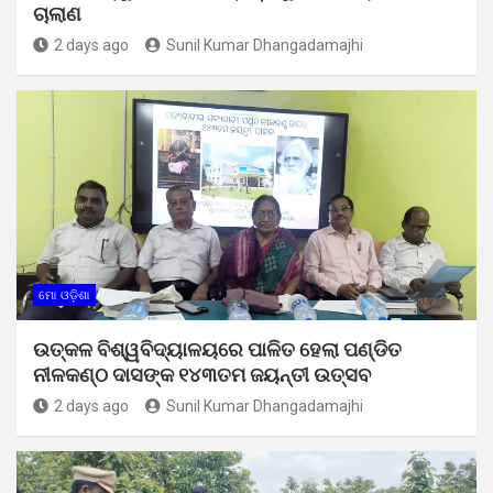
ଚାଲାଣ
2 days ago
Sunil Kumar Dhangadamajhi
ମୋ ଓଡ଼ିଶା
ଉତ୍କଳ ବିଶ୍ୱବିଦ୍ୟାଳୟରେ ପାଳିତ ହେଲା ପଣ୍ଡିତ
ନୀଳକଣ୍ଠ ଦାସଙ୍କ ୧୪୩ତମ ଜୟନ୍ତୀ ଉତ୍ସବ
2 days ago
Sunil Kumar Dhangadamajhi