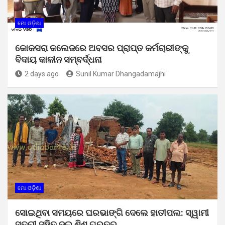
ମୋ ଓଡ଼ିଶା
କୋକସରା କଲେଜରେ ଅବସର ପ୍ରାପ୍ତ କର୍ମଚାରୀଙ୍କୁ
ବିଦାୟ କାଳୀନ ସମ୍ବର୍ଦ୍ଧନା
2 days ago
Sunil Kumar Dhangadamajhi
ମୋ ଓଡ଼ିଶା
ସୋଇଥିବା ସମୟରେ ଘରଭାଙ୍ଗି ଦେଲେ ହାତୀପଲ: ସ୍ୱାମୀ
ସ୍ତ୍ରୀ ସହିତ ଦୁଇ ଶିଶୁ ଗୁରୁତର