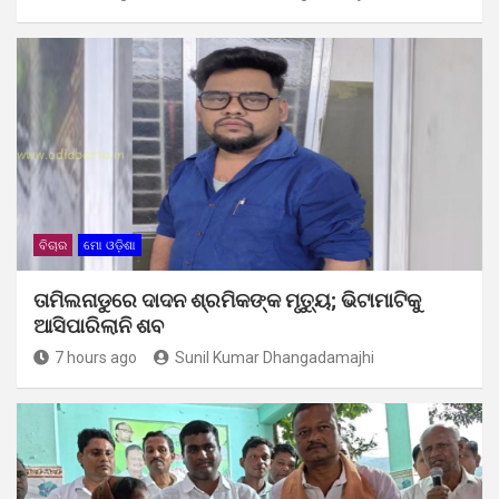
ବିଚାର
ମୋ ଓଡ଼ିଶା
ତାମିଲନାଡୁରେ ଦାଦନ ଶ୍ରମିକଙ୍କ ମୃତ୍ୟୁ; ଭିଟାମାଟିକୁ
ଆସିପାରିଲାନି ଶବ
7 hours ago
Sunil Kumar Dhangadamajhi