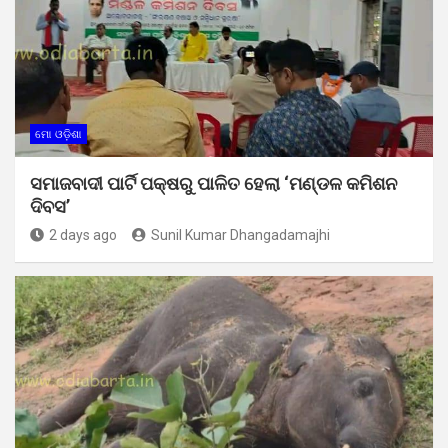
ମୋ ଓଡ଼ିଶା
ସମାଜବାଦୀ ପାର୍ଟି ପକ୍ଷରୁ ପାଳିତ ହେଲା ‘ମଣ୍ଡଳ କମିଶନ
ଦିବସ’
2 days ago
Sunil Kumar Dhangadamajhi