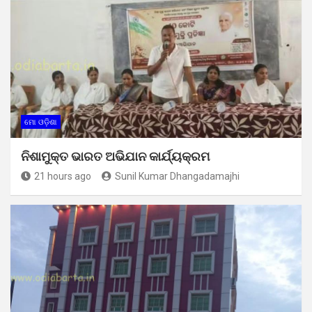
ମୋ ଓଡ଼ିଶା
ନିଶାମୁକ୍ତ ଭାରତ ଅଭିଯାନ କାର୍ଯ୍ୟକ୍ରମ
21 hours ago
Sunil Kumar Dhangadamajhi