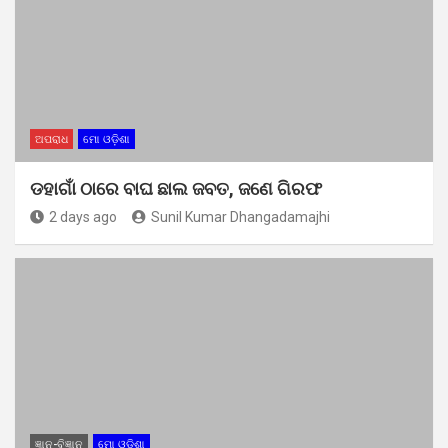
ଅପରାଧ
ମୋ ଓଡ଼ିଶା
ଡହାଗାଁ ଠାରେ ବାଘ ଛାଲ ଜବତ, ଜଣେ ଗିରଫ
2 days ago
Sunil Kumar Dhangadamajhi
ଜ୍ଞାନ-ବିଜ୍ଞାନ
ମୋ ଓଡ଼ିଶା