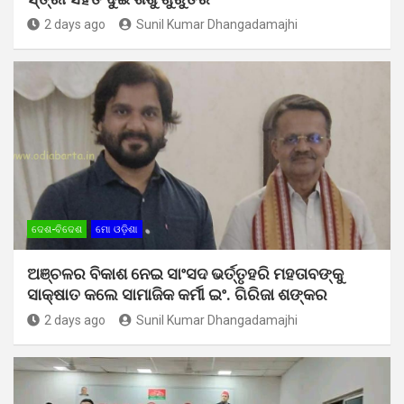
2 days ago
Sunil Kumar Dhangadamajhi
ଦେଶ-ବିଦେଶ
ମୋ ଓଡ଼ିଶା
ଅଞ୍ଚଳର ବିକାଶ ନେଇ ସାଂସଦ ଭର୍ତ୍ତୃହରି ମହତାବଙ୍କୁ
ସାକ୍ଷାତ କଲେ ସାମାଜିକ କର୍ମୀ ଇଂ. ଗିରିଜା ଶଙ୍କର
2 days ago
Sunil Kumar Dhangadamajhi