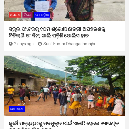
ଅପରାଧ
ବିଚାର
ମୋ ଓଡ଼ିଶା
ସ୍କୁଲ ଫାଟକରୁ ୧୦ମ ଶ୍ରେଣୀ ଛାତ୍ରୀ ଅପହରଣକୁ
ବିତିଲାଣି ୧୮ ଦିନ; ଖାଲି ପଡ଼ିଛି ପୋଲିସ ହାତ
2 days ago
Sunil Kumar Dhangadamajhi
ମୋ ଓଡ଼ିଶା
କୁର୍ଲୀ ପଞ୍ଚାୟତକୁ ମଦମୁକ୍ତ ପାଇଁ ଏକାଠି ହେଲେ ୨୩ଖଣ୍ଡ