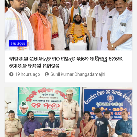
ମୋ ଓଡ଼ିଶା
ବାଘଶାଳା ରାଧାକାନ୍ତ ମଠ ମହନ୍ତ ଭାବେ ଦାୟିତ୍ୱ ନେଲେ
ଗୋପାଳ ଦାସଜୀ ମହାରାଜ
19 hours ago
Sunil Kumar Dhangadamajhi