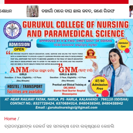
ାଘ ଛାଲ ଜବତ, ଜଣେ ଗିରଫ
ବିଦ୍ୟାଳୟରସ୍ତରୀୟ ଜ୍ଞାନ ବିଜ୍ଞାନ ମ
Home
ବ୍ରାଡମ୍ୟାନଙ୍କ ରେକର୍ଡ ସହ ସମକକ୍ଷ ହେବା ଲକ୍ଷ୍ୟରେ କୋହଲି