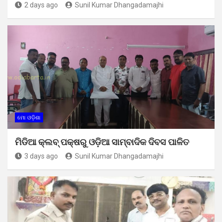
2 days ago
Sunil Kumar Dhangadamajhi
ମୋ ଓଡ଼ିଶା
ମିଡିଆ କ୍ଲବ୍ ପକ୍ଷରୁ ଓଡ଼ିଆ ସାମ୍ବାଦିକ ଦିବସ ପାଳିତ
3 days ago
Sunil Kumar Dhangadamajhi