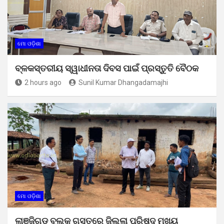
ମୋ ଓଡ଼ିଶା
ବ୍ଳକସ୍ତରୀୟ ସ୍ୱାଧୀନତା ଦିବସ ପାଇଁ ପ୍ରସ୍ତୁତି ବୈଠକ
2 hours ago
Sunil Kumar Dhangadamajhi
ମୋ ଓଡ଼ିଶା
ଲାଞ୍ଜିଗଡ଼ ବ୍ଲକ ଗସ୍ତରେ ଜିଲ୍ଲା ପରିଷଦ ମୁଖ୍ୟ