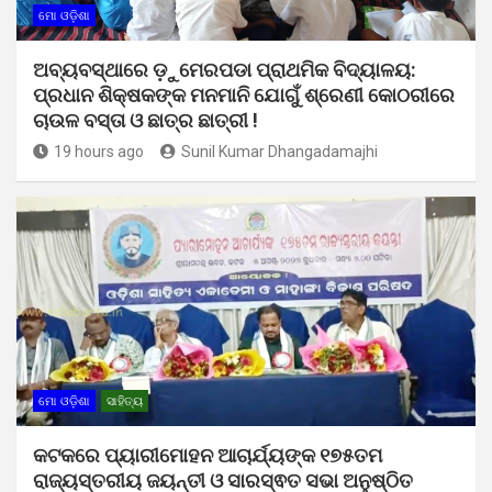
ମୋ ଓଡ଼ିଶା
ଅବ୍ୟବସ୍ଥାରେ ଡ଼ୁମେରପଡା ପ୍ରାଥମିକ ବିଦ୍ୟାଳୟ:
ପ୍ରଧାନ ଶିକ୍ଷକଙ୍କ ମନମାନି ଯୋଗୁଁ ଶ୍ରେଣୀ କୋଠରୀରେ
ଚାଉଳ ବସ୍ତା ଓ ଛାତ୍ର ଛାତ୍ରୀ !
19 hours ago
Sunil Kumar Dhangadamajhi
ମୋ ଓଡ଼ିଶା
ସାହିତ୍ୟ
କଟକରେ ପ୍ୟାରୀମୋହନ ଆଚାର୍ଯ୍ୟଙ୍କ ୧୭୫ତମ
ରାଜ୍ୟସ୍ତରୀୟ ଜୟନ୍ତୀ ଓ ସାରସ୍ଵତ ସଭା ଅନୁଷ୍ଠିତ