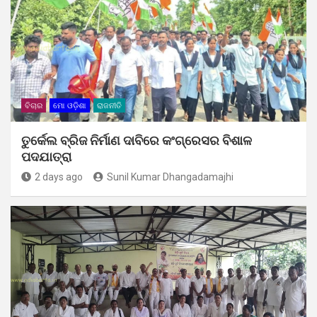
ବିଚାର
ମୋ ଓଡ଼ିଶା
ରାଜନୀତି
ତୁର୍କେଲ ବ୍ରିଜ ନିର୍ମାଣ ଦାବିରେ କଂଗ୍ରେସର ବିଶାଳ
ପଦଯାତ୍ରା
2 days ago
Sunil Kumar Dhangadamajhi