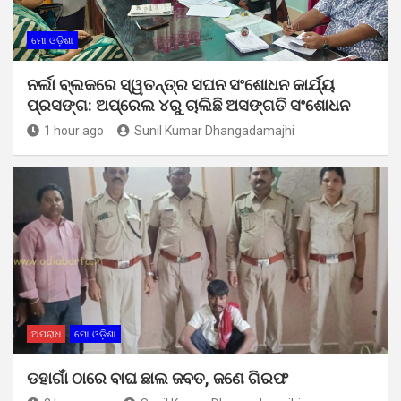
ମୋ ଓଡ଼ିଶା
ନର୍ଲା ବ୍ଲକରେ ସ୍ୱତନ୍ତ୍ର ସଘନ ସଂଶୋଧନ କାର୍ଯ୍ୟ
ପ୍ରସଙ୍ଗ: ଅପ୍ରେଲ ୪ରୁ ଚାଲିଛି ଅସଙ୍ଗତି ସଂଶୋଧନ
1 hour ago
Sunil Kumar Dhangadamajhi
ଅପରାଧ
ମୋ ଓଡ଼ିଶା
ଡହାଗାଁ ଠାରେ ବାଘ ଛାଲ ଜବତ, ଜଣେ ଗିରଫ