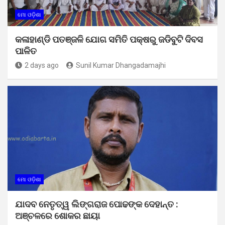
ମୋ ଓଡ଼ିଶା
କଳାହାଣ୍ଡି ପତଞ୍ଜଳି ଯୋଗ ସମିତି ପକ୍ଷରୁ ଜଡିବୁଟି ଦିବସ
ପାଳିତ
2 days ago
Sunil Kumar Dhangadamajhi
ମୋ ଓଡ଼ିଶା
ଯାଦବ ନେତୃତ୍ୱ ଲିଙ୍ଗରାଜ ପୋଢଙ୍କ ଦେହାନ୍ତ :
ଅଞ୍ଚଳରେ ଶୋକର ଛାୟା