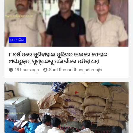
ମୋ ଓଡ଼ିଶା
୮ ବର୍ଷ ପରେ ମୁରିବାହାଲ ପୁଲିସର ଜାଲରେ ଫେରାର
ଅଭିଯୁକ୍ତ, ମୁମ୍ବାଇରୁ ଆସି ଗାଁରେ ପଡିଲା ଧରା
19 hours ago
Sunil Kumar Dhangadamajhi