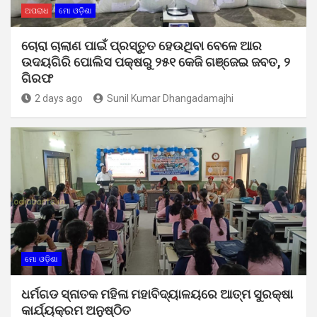
ଅପରାଧ
ମୋ ଓଡ଼ିଶା
ଚୋରା ଚାଲାଣ ପାଇଁ ପ୍ରସ୍ତୁତ ହେଉଥିବା ବେଳେ ଆର
ଉଦୟଗିରି ପୋଲିସ ପକ୍ଷରୁ ୨୫୧ କେଜି ଗଞ୍ଜେଇ ଜବତ, ୨
ଗିରଫ
2 days ago
Sunil Kumar Dhangadamajhi
ମୋ ଓଡ଼ିଶା
ଧର୍ମଗଡ ସ୍ନାତକ ମହିଳା ମହାବିଦ୍ୟାଳୟରେ ଆତ୍ମ ସୁରକ୍ଷା
କାର୍ଯ୍ୟକ୍ରମ ଅନୁଷ୍ଠିତ