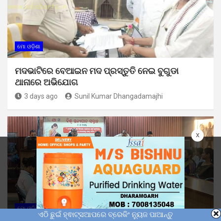
ମୋ ଓଡ଼ିଶା
ମଦଭାଟିରେ ବେଆଇନ ମଦ ପ୍ରସ୍ତୁତି ନେଇ ବୁଗୁଡା
ଥାନାରେ ଅଭିଯୋଗ
3 days ago
Sunil Kumar Dhangadamajhi
x
ମୋ ଓଡ଼ିଶା
ଏଠି ଛୁଇଁ ହ୍ଵାଟ୍ସଆପରେ ବ୍ରେକିଂ ନ୍ୟୁଜ ପାଆନ୍ତୁ