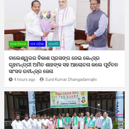
ଦେଶ-ବିଦେଶ
ମୋ ଓଡ଼ିଶା
ରାଜନୀତି
ବାଲେଶ୍ୱରର ବିକାଶ ପ୍ରସଙ୍ଗ ନେଇ କେନ୍ଦ୍ର
ଗୃହମନ୍ତ୍ରୀ ଅମିତ ଶାହଙ୍କ ସହ ଆଲୋଚନା କଲେ ପୂର୍ବତନ
ସାଂସଦ ରବୀନ୍ଦ୍ର ଜେନା
4 hours ago
Sunil Kumar Dhangadamajhi