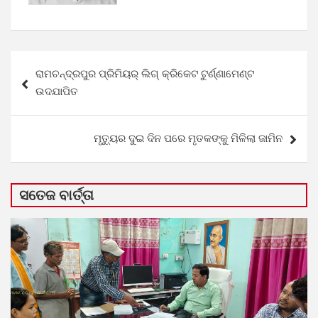
Post
ରାମଚନ୍ଦ୍ରପୁର ପ୍ରିମିୟର୍ ଲିଗ୍ କ୍ରିକେଟ ଟୁର୍ଣ୍ଣାମେଣ୍ଟ
navigation
ଉଦଯାପିତ
ମୃତ୍ୟୁର ଦୁଇ ଦିନ ପରେ ମୃତକଙ୍କୁ ମିଳିଲା ଜାମିନ
ସତେଜ ବାର୍ତ୍ତା