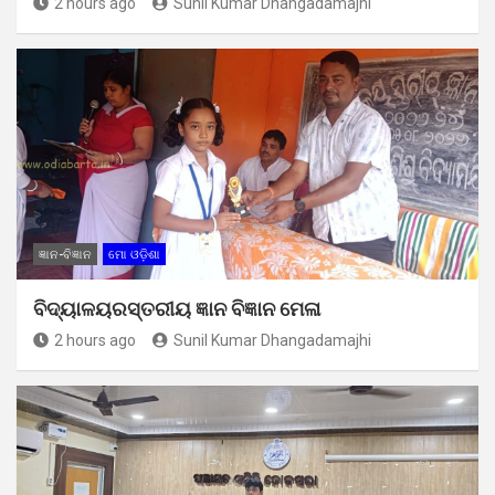
2 hours ago
Sunil Kumar Dhangadamajhi
ଜ୍ଞାନ-ବିଜ୍ଞାନ
ମୋ ଓଡ଼ିଶା
ବିଦ୍ୟାଳୟରସ୍ତରୀୟ ଜ୍ଞାନ ବିଜ୍ଞାନ ମେଳା
2 hours ago
Sunil Kumar Dhangadamajhi