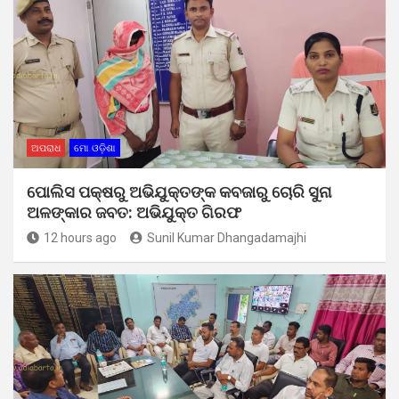
ଅପରାଧ
ମୋ ଓଡ଼ିଶା
ପୋଲିସ ପକ୍ଷରୁ ଅଭିଯୁକ୍ତଙ୍କ କବଜାରୁ ଚୋରି ସୁନା
ଅଳଙ୍କାର ଜବତ: ଅଭିଯୁକ୍ତ ଗିରଫ
12 hours ago
Sunil Kumar Dhangadamajhi