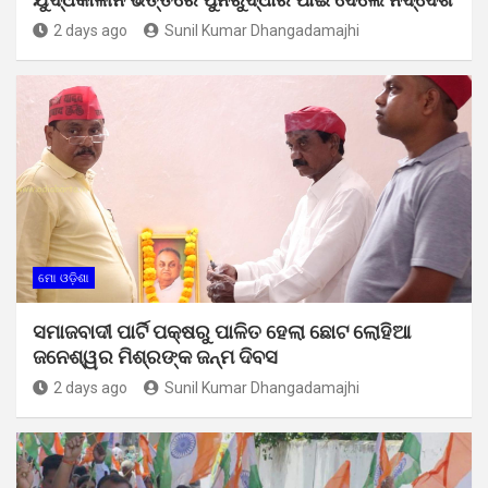
2 days ago
Sunil Kumar Dhangadamajhi
ମୋ ଓଡ଼ିଶା
ସମାଜବାଦୀ ପାର୍ଟି ପକ୍ଷରୁ ପାଳିତ ହେଲା ଛୋଟ ଲୋହିଆ
ଜନେଶ୍ୱର ମିଶ୍ରଙ୍କ ଜନ୍ମ ଦିବସ
2 days ago
Sunil Kumar Dhangadamajhi