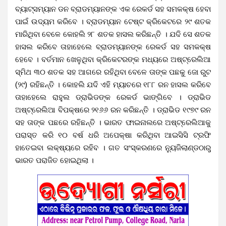
ବ୍ୟାଟ୍ସମ୍ୟାନ ଡନ ବ୍ରାଡମ୍ୟାନଙ୍କ ଏକ ରେକର୍ଡ ସହ ସମକକ୍ଷ ହେବା
ପାଇଁ ଉଦ୍ୟମ କରିବେ । ବ୍ରାଡମ୍ୟାନ ଟେଷ୍ଟ କ୍ରିକେଟରେ ୨୯ ଶତକ
ମାରିଥିବା ବେଳେ କୋହଲି ୨୮ ଶତକ ହାସଲ କରିଛନ୍ତି । ଯଦି ସେ ଶତକ
ହାସଲ କରିବେ ତାହାହେଲେ ବ୍ରାଡମ୍ୟାନଙ୍କ ରେକର୍ଡ ସହ ସମକକ୍ଷ
ହେବେ । ବର୍ତମାନ ଖେଳୁଥିବା କ୍ରିକେଟରଙ୍କ ମଧ୍ୟରେ ଅଷ୍ଟ୍ରେଲିଆ
ସ୍ମିଥ ୩୦ ଶତକ ସହ ଆଗରେ ରହିଥିବା ବେଳେ ତାଙ୍କ ପଛକୁ ଜୋ ରୁଟ
(୨୯) ରହିଛନ୍ତି ।
କୋହଲି ଯଦି ଏହି ମ୍ୟାଚରେ ୧୮୮ ରନ ହାସଲ କରିବେ
ତାହାହେଲେ ରାହୁଲ ଡ୍ରାଭିଡଙ୍କ ରେକର୍ଡ ଭାଙ୍ଗିବେ । ଡ୍ରାଭିଡ
ଅଷ୍ଟ୍ରେଲିଆ ବିପକ୍ଷରେ ୨୧୬୬ ରନ କରିଛନ୍ତି । ଡ୍ରାଭିଡ ୧୯୭୯ ରନ
ସହ ତାଙ୍କ ପଛରେ ରହିଛନ୍ତି । ଭାରତ ଫାଇନାଲରେ ଅଷ୍ଟ୍ରେଲିଆକୁ
ପରାସ୍ତ କରି ୧୦ ବର୍ଷ ଧରି ଅପେକ୍ଷା କରିଥିବା ଆଇସିସି ଟ୍ରଫି
ହାତେଇବା ଲକ୍ଷ୍ୟରେ ରହିବ । ଗତ ସଂସ୍କରଣରେ ନ୍ୟୁଜିଲାଣ୍ଡଠାରୁ
ଭାରତ ପରାଜିତ ହୋଇଥିଲା ।