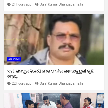
21 hours ago
Sunil Kumar Dhangadamajhi
ମୋ ଓଡ଼ିଶା
ଏମ୍. ରାମପୁର ବିଜେପି ନେତା ଫକୀର ରଣାଙ୍କୁ ଛୁରୀ ଭୁଷି
ହତ୍ୟା
22 hours ago
Sunil Kumar Dhangadamajhi