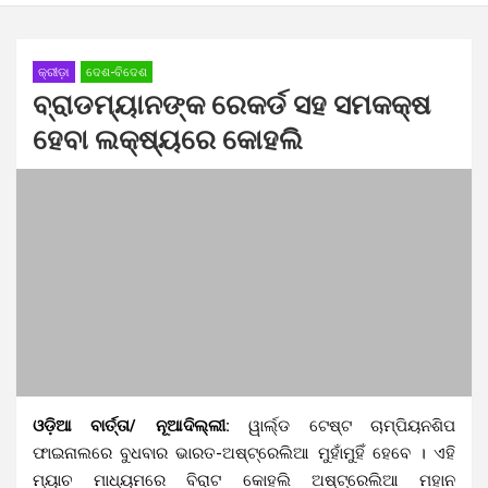
କ୍ରୀଡ଼ା
ଦେଶ-ବିଦେଶ
ବ୍ରାଡମ୍ୟାନଙ୍କ ରେକର୍ଡ ସହ ସମକକ୍ଷ
ହେବା ଲକ୍ଷ୍ୟରେ କୋହଲି
ଓଡ଼ିଆ ବାର୍ତ୍ତା/ ନୂଆଦିଲ୍ଲୀ:
ୱାର୍ଲ୍ଡ ଟେଷ୍ଟ ଚାମ୍ପିୟନଶିପ
ଫାଇନାଲରେ ବୁଧବାର ଭାରତ-ଅଷ୍ଟ୍ରେଲିଆ ମୁହାଁମୁହିଁ ହେବେ । ଏହି
ମ୍ୟାଚ ମାଧ୍ୟମରେ ବିରାଟ କୋହଲି ଅଷ୍ଟ୍ରେଲିଆ ମହାନ