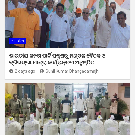
ମୋ ଓଡ଼ିଶା
ଭାରତୀୟ ଜନତା ପାର୍ଟି ପକ୍ଷରୁ ମଣ୍ଡଳ ବୈଠକ ଓ
ତ୍ରିରଙ୍ଗା ଯାତ୍ରା କାର୍ଯ୍ୟକ୍ରମ ଅନୁଷ୍ଠିତ
2 days ago
Sunil Kumar Dhangadamajhi