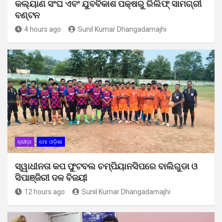
କଲ୍ୟାଣ ସଂଘ ଏବଂ ଯୁବବିକାଶ ପକ୍ଷରୁ ରିଲିଫ୍ ସାମଗ୍ରୀ
ବଣ୍ଟନ
4 hours ago
Sunil Kumar Dhangadamajhi
କ୍ରୀଡ଼ା
ମୋ ଓଡ଼ିଶା
ସ୍ୱାଧୀନତା କପ ଫୁଟବଲ ଚମ୍ପିୟାନସିପରେ ବାଲିଗୁଡା ଓ
ସିପାଞ୍ଜିରୀ ଦଳ ବିଜୟୀ
12 hours ago
Sunil Kumar Dhangadamajhi