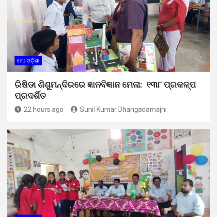
ମୋ ଓଡ଼ିଶା
ରିଷିଡା ଶିଶୁମନ୍ଦିରରେ ଜ୍ଞାନବିଜ୍ଞାନ ମେଳା: ୧୩୮ ପ୍ରକଳ୍ପ
ପ୍ରଦର୍ଶିତ
22 hours ago
Sunil Kumar Dhangadamajhi