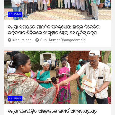
ମୋ ଓଡ଼ିଶା
ବନ୍ୟା ସମୟରେ ମାନବିକ ପଦକ୍ଷେପ: ଛାତ୍ର ବିଜେଡିର
ରକ୍ତଦାନ ଶିବିରରେ ସଂଗୃହୀତ ହେଲା ୭୧ ୟୁନିଟ୍ ରକ୍ତ
4 hours ago
Sunil Kumar Dhangadamajhi
ମୋ ଓଡ଼ିଶା
ବନ୍ୟା ପ୍ରପୀଡ଼ିତ ଅଞ୍ଚଳରେ ନାବାର୍ଡ ଅବସରପ୍ରାପ୍ତ