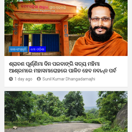
କଳା-ସଂସ୍କୃତି
ମୋ ଓଡ଼ିଶା
ଶ୍ରାବଣ ପୂର୍ଣ୍ଣିମା ଦିନ ପରବାଙ୍ଗି ସତ୍ୟ ମହିମା
ଆଶ୍ରମରେ ମହାସମାରୋହରେ ପାଳିତ ହେବ ନବାନ୍ନ ପର୍ବ
1 day ago
Sunil Kumar Dhangadamajhi