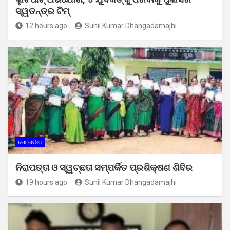
ସ୍ୱତନ୍ତ୍ର ଟିମ୍
12 hours ago
Sunil Kumar Dhangadamajhi
ମୋ ଓଡ଼ିଶା
ନିରାପତ୍ତା ଓ ସ୍ୱଚ୍ଛତା ସମ୍ପର୍କିତ ପ୍ରଶିକ୍ଷଣ ଶିବିର
19 hours ago
Sunil Kumar Dhangadamajhi