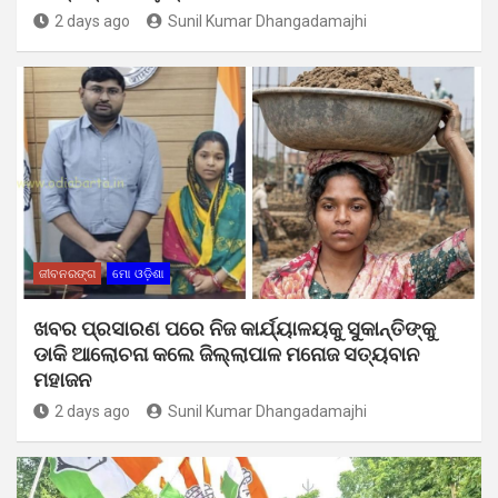
2 days ago
Sunil Kumar Dhangadamajhi
ଜୀବନରଙ୍ଗ
ମୋ ଓଡ଼ିଶା
ଖବର ପ୍ରସାରଣ ପରେ ନିଜ କାର୍ଯ୍ୟାଳୟକୁ ସୁକାନ୍ତିଙ୍କୁ
ଡାକି ଆଲୋଚନା କଲେ ଜିଲ୍ଲାପାଳ ମନୋଜ ସତ୍ୟବାନ
ମହାଜନ
2 days ago
Sunil Kumar Dhangadamajhi