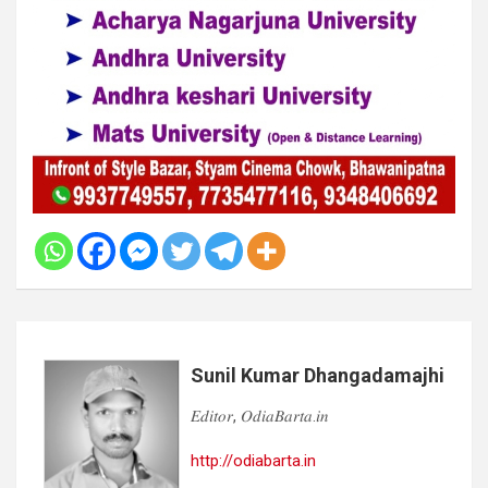
Sunil Kumar Dhangadamajhi
𝐸𝑑𝑖𝑡𝑜𝑟, 𝑂𝑑𝑖𝑎𝐵𝑎𝑟𝑡𝑎.𝑖𝑛
http://odiabarta.in