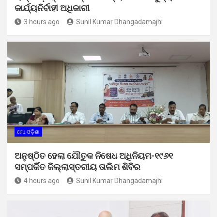
କାର୍ଯ୍ୟନିର୍ବାହୀ ଅଧିକାରୀ
3 hours ago
Sunil Kumar Dhangadamajhi
ମୋ ଓଡ଼ିଶା
ଅନୁଷ୍ଠିତ ହେଲା ଯୌତୁକ ନିଷେଧ ଅଧିନିୟମ-୧୯୬୧
ସମ୍ପର୍କିତ ଜିଲ୍ଲାସ୍ତରୀୟ ତାଲିମ ଶିବିର
4 hours ago
Sunil Kumar Dhangadamajhi