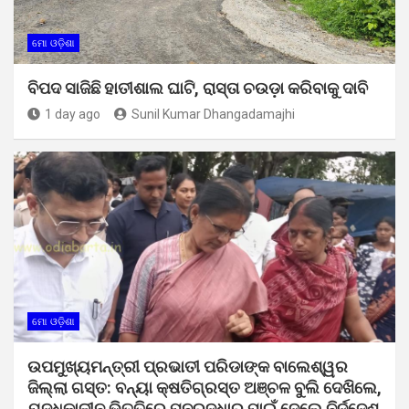
ମୋ ଓଡ଼ିଶା
ବିପଦ ସାଜିଛି ହାତୀଶାଲ ଘାଟି, ରାସ୍ତା ଚଉଡ଼ା କରିବାକୁ ଦାବି
1 day ago
Sunil Kumar Dhangadamajhi
ମୋ ଓଡ଼ିଶା
ଉପମୁଖ୍ୟମନ୍ତ୍ରୀ ପ୍ରଭାତୀ ପରିଡାଙ୍କ ବାଲେଶ୍ୱର
ଜିଲ୍ଲା ଗସ୍ତ: ବନ୍ୟା କ୍ଷତିଗ୍ରସ୍ତ ଅଞ୍ଚଳ ବୁଲି ଦେଖିଲେ,
ଯୁଦ୍ଧକାଳୀନ ଭିତ୍ତିରେ ପୁନରୁଦ୍ଧାର ପାଇଁ ଦେଲେ ନିର୍ଦ୍ଦେଶ