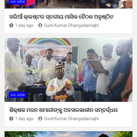
ମୋ ଓଡ଼ିଶା
ସରିଆଁ କ୍ଲଷ୍ଟର ସ୍ତରୀୟ ମାସିକ ବୈଠକ ଅନୁଷ୍ଠିତ
1 day ago
Sunil Kumar Dhangadamajhi
ମୋ ଓଡ଼ିଶା
ଶିକ୍ଷକ ମଦନ ଖମାରୀଙ୍କୁ ଅବସରକାଳୀନ ସମ୍ବର୍ଦ୍ଧନା
1 day ago
Sunil Kumar Dhangadamajhi