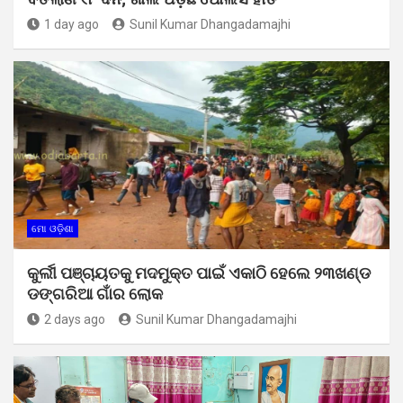
1 day ago
Sunil Kumar Dhangadamajhi
ମୋ ଓଡ଼ିଶା
କୁର୍ଲୀ ପଞ୍ଚାୟତକୁ ମଦମୁକ୍ତ ପାଇଁ ଏକାଠି ହେଲେ ୨୩ଖଣ୍ଡ
ଡଙ୍ଗରିଆ ଗାଁର ଲୋକ
2 days ago
Sunil Kumar Dhangadamajhi