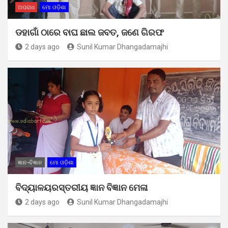
ଅପରାଧ
ମୋ ଓଡ଼ିଶା
ଡହାଗାଁ ଠାରେ ବାଘ ଛାଲ ଜବତ, ଜଣେ ଗିରଫ
2 days ago
Sunil Kumar Dhangadamajhi
ଜ୍ଞାନ-ବିଜ୍ଞାନ
ମୋ ଓଡ଼ିଶା
ବିଦ୍ୟାଳୟରସ୍ତରୀୟ ଜ୍ଞାନ ବିଜ୍ଞାନ ମେଳା
2 days ago
Sunil Kumar Dhangadamajhi