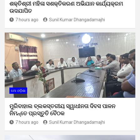
ଶକ୍ତିଶ୍ରୀ ମହିଳା ସଶକ୍ତିକରଣ ଅଭିଯାନ କାର୍ଯ୍ୟକ୍ରମ
ଉଦଯାପିତ
7 hours ago
Sunil Kumar Dhangadamajhi
ମୋ ଓଡ଼ିଶା
ମୁରିବାହାଲ ବ୍ଲକସ୍ତରୀୟ ସ୍ୱାଧୀନତା ଦିବସ ପାଳନ
ନିମନ୍ତେ ପ୍ରସ୍ତୁତି ବୈଠକ
7 hours ago
Sunil Kumar Dhangadamajhi