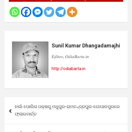
Sunil Kumar Dhangadamajhi
𝐸𝑑𝑖𝑡𝑜𝑟, 𝑂𝑑𝑖𝑎𝐵𝑎𝑟𝑡𝑎.𝑖𝑛
http://odiabarta.in
Post
ନର୍ଲା ପୋଲିସ ପକ୍ଷରୁ ମଧୁପୁର-ରାମଚନ୍ଦ୍ରପୁର-ଗୋପାଳପୁରରେ
navigation
ଫ୍ଲାଗମାର୍ଚ୍ଚ