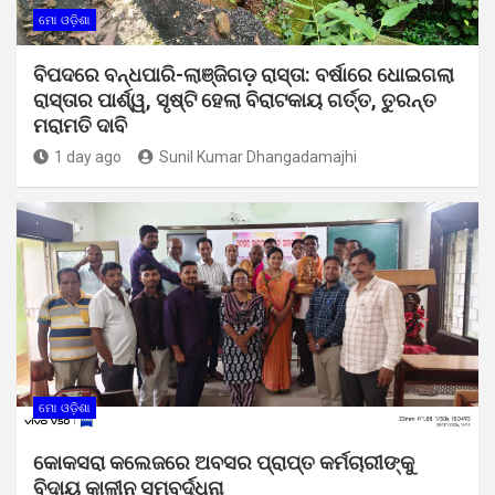
ମୋ ଓଡ଼ିଶା
ବିପଦରେ ବନ୍ଧପାରି-ଲାଞ୍ଜିଗଡ଼ ରାସ୍ତା: ବର୍ଷାରେ ଧୋଇଗଲା
ରାସ୍ତାର ପାର୍ଶ୍ୱ, ସୃଷ୍ଟି ହେଲା ବିରାଟକାୟ ଗର୍ତ୍ତ, ତୁରନ୍ତ
ମରାମତି ଦାବି
1 day ago
Sunil Kumar Dhangadamajhi
ମୋ ଓଡ଼ିଶା
କୋକସରା କଲେଜରେ ଅବସର ପ୍ରାପ୍ତ କର୍ମଚାରୀଙ୍କୁ
ବିଦାୟ କାଳୀନ ସମ୍ବର୍ଦ୍ଧନା