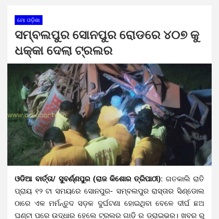
ମୋ ଓଡ଼ିଶା
ସମ୍ବଲପୁର ସୋନପୁର ରୋଡରେ ୪୦୭ କୁ
ଧକ୍କା ଦେଲା ଟ୍ରଲର
ଓଡିଆ ବାର୍ତ୍ତା/ ସୁବର୍ଣ୍ଣପୁର (ରାଜ କିଶୋର ତ୍ରିପାଠୀ):
ଗତକାଲି ରାତି
ପ୍ରାୟ ୧୨ ଟା ସମୟରେ ସୋନପୁର- ସମ୍ବଲପୁର ରାସ୍ତାର ସିଣ୍ଡୋଲ
ଠାରେ ଏକ ମର୍ମନ୍ତୁଦ ସଡ଼କ ଦୁର୍ଘଟଣା ହୋଇଥିବା ବେଳେ ଦୀର୍ଘ ଛଅ
ଘଣ୍ଟା ପରେ ଉଦ୍ଧାର ହେଲେ ଟ୍ରଲର ଗାଡ଼ି ର ଡ୍ରାଇଭର। ଖବର ରୁ