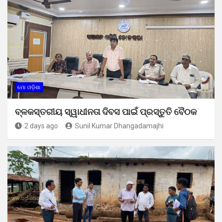
ମୋ ଓଡ଼ିଶା
ବ୍ଳକସ୍ତରୀୟ ସ୍ୱାଧୀନତା ଦିବସ ପାଇଁ ପ୍ରସ୍ତୁତି ବୈଠକ
2 days ago
Sunil Kumar Dhangadamajhi