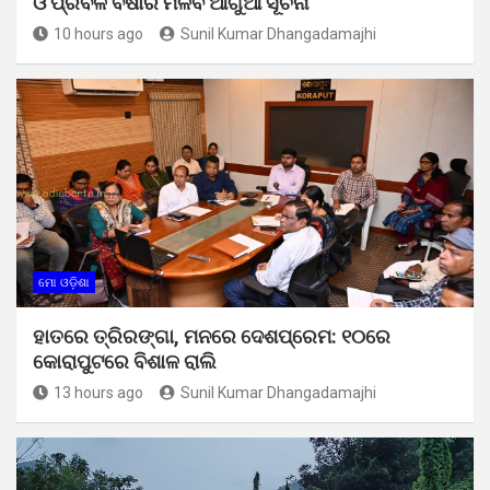
ଓ ପ୍ରବଳ ବର୍ଷାର ମିଳିବ ଆଗୁଆ ସୂଚନା
10 hours ago
Sunil Kumar Dhangadamajhi
ମୋ ଓଡ଼ିଶା
ହାତରେ ତ୍ରିରଙ୍ଗା, ମନରେ ଦେଶପ୍ରେମ: ୧୦ରେ
କୋରାପୁଟରେ ବିଶାଳ ରାଲି
13 hours ago
Sunil Kumar Dhangadamajhi