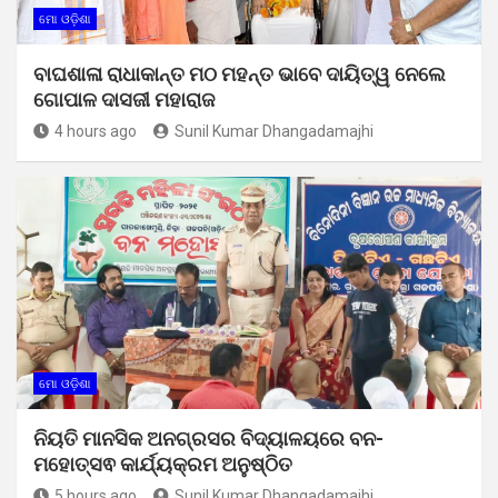
ମୋ ଓଡ଼ିଶା
ବାଘଶାଳା ରାଧାକାନ୍ତ ମଠ ମହନ୍ତ ଭାବେ ଦାୟିତ୍ୱ ନେଲେ
ଗୋପାଳ ଦାସଜୀ ମହାରାଜ
4 hours ago
Sunil Kumar Dhangadamajhi
ମୋ ଓଡ଼ିଶା
ନିୟତି ମାନସିକ ଅନଗ୍ରସର ବିଦ୍ୟାଳୟରେ ବନ-
ମହୋତ୍ସଵ କାର୍ଯ୍ୟକ୍ରମ ଅନୁଷ୍ଠିତ
5 hours ago
Sunil Kumar Dhangadamajhi