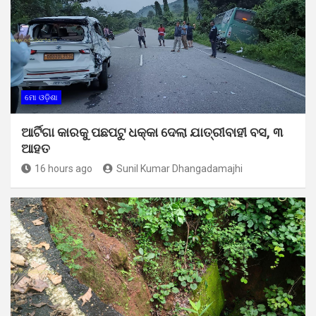
ମୋ ଓଡ଼ିଶା
ଆର୍ଟିଗା କାରକୁ ପଛପଟୁ ଧକ୍କା ଦେଲା ଯାତ୍ରୀବାହୀ ବସ, ୩
ଆହତ
16 hours ago
Sunil Kumar Dhangadamajhi