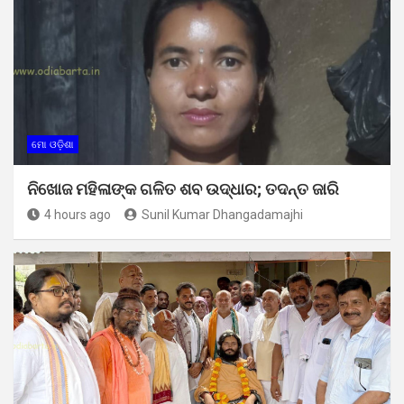
ମୋ ଓଡ଼ିଶା
ନିଖୋଜ ମହିଳାଙ୍କ ଗଳିତ ଶବ ଉଦ୍ଧାର; ତଦନ୍ତ ଜାରି
4 hours ago
Sunil Kumar Dhangadamajhi