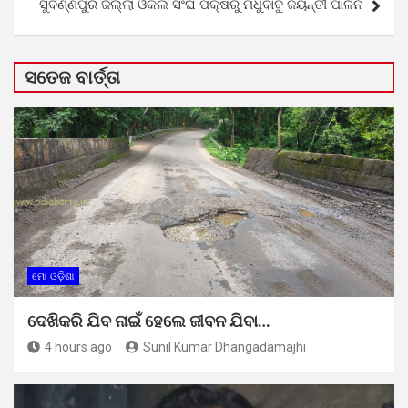
ସୁବର୍ଣ୍ଣପୁର ଜିଲ୍ଲା ଓକିଲ ସଂଘ ପକ୍ଷରୁ ମଧୁବାବୁ ଜୟନ୍ତୀ ପାଳନ
ସତେଜ ବାର୍ତ୍ତା
ମୋ ଓଡ଼ିଶା
ଦେଖିକରି ଯିବ ନାଇଁ ହେଲେ ଜୀବନ ଯିବା…
4 hours ago
Sunil Kumar Dhangadamajhi