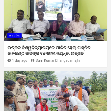
ମୋ ଓଡ଼ିଶା
ଉତ୍କଳ ବିଶ୍ୱବିଦ୍ୟାଳୟରେ ପାଳିତ ହେଲା ପଣ୍ଡିତ
ନୀଳକଣ୍ଠ ଦାସଙ୍କ ୧୪୩ତମ ଜୟନ୍ତୀ ଉତ୍ସବ
1 day ago
Sunil Kumar Dhangadamajhi