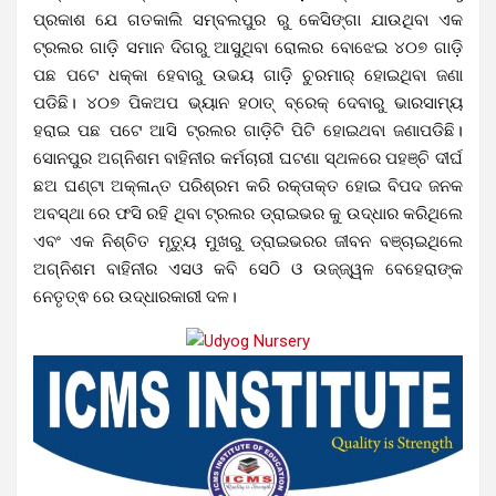
ପ୍ରକାଶ ଯେ ଗତକାଲି ସମ୍ବଲପୁର ରୁ କେସିଙ୍ଗା ଯାଉଥିବା ଏକ
ଟ୍ରଲର ଗାଡ଼ି ସମାନ ଦିଗରୁ ଆସୁଥିବା ରୋଲର ବୋଝେଇ ୪୦୭ ଗାଡ଼ି
ପଛ ପଟେ ଧକ୍କା ହେବାରୁ ଉଭୟ ଗାଡ଼ି ଚୁରମାର୍ ହୋଇଥିବା ଜଣା
ପଡିଛି। ୪୦୭ ପିକଅପ ଭ୍ୟାନ ହଠାତ୍ ବ୍ରେକ୍ ଦେବାରୁ ଭାରସାମ୍ୟ
ହରାଇ ପଛ ପଟେ ଆସି ଟ୍ରଲର ଗାଡ଼ିଟି ପିଟି ହୋଇଥବା ଜଣାପଡିଛି।
ସୋନପୁର ଅଗ୍ନିଶମ ବାହିନୀର କର୍ମଚାରୀ ଘଟଣା ସ୍ଥଳରେ ପହଞ୍ଚି ଦୀର୍ଘ
ଛଅ ଘଣ୍ଟା ଅକ୍ଳାନ୍ତ ପରିଶ୍ରମ କରି ରକ୍ତାକ୍ତ ହୋଇ ବିପଦ ଜନକ
ଅବସ୍ଥା ରେ ଫସି ରହି ଥିବା ଟ୍ରଲର ଡ୍ରାଇଭର କୁ ଉଦ୍ଧାର କରିଥିଲେ
ଏବଂ ଏକ ନିଶ୍ଚିତ ମୃତ୍ୟୁ ମୁଖରୁ ଡ୍ରାଇଭରର ଜୀବନ ବଞ୍ଚାଇଥିଲେ
ଅଗ୍ନିଶମ ବାହିନୀର ଏସଓ କବି ସେଠି ଓ ଉଜ୍ଜ୍ୱଳ ବେହେରାଙ୍କ
ନେତୃତ୍ଵ ରେ ଉଦ୍ଧାରକାରୀ ଦଳ।