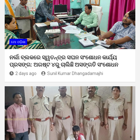
ମୋ ଓଡ଼ିଶା
ନର୍ଲା ବ୍ଲକରେ ସ୍ୱତନ୍ତ୍ର ସଘନ ସଂଶୋଧନ କାର୍ଯ୍ୟ
ପ୍ରସଙ୍ଗ: ଅଗଷ୍ଟ ୪ରୁ ଚାଲିଛି ଅସଙ୍ଗତି ସଂଶୋଧନ
2 days ago
Sunil Kumar Dhangadamajhi