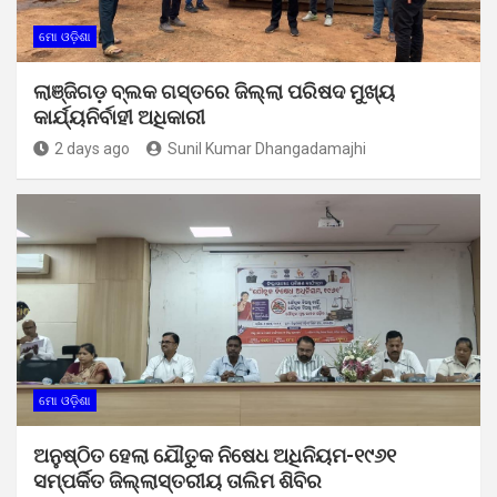
ମୋ ଓଡ଼ିଶା
ଲାଞ୍ଜିଗଡ଼ ବ୍ଲକ ଗସ୍ତରେ ଜିଲ୍ଲା ପରିଷଦ ମୁଖ୍ୟ
କାର୍ଯ୍ୟନିର୍ବାହୀ ଅଧିକାରୀ
2 days ago
Sunil Kumar Dhangadamajhi
ମୋ ଓଡ଼ିଶା
ଅନୁଷ୍ଠିତ ହେଲା ଯୌତୁକ ନିଷେଧ ଅଧିନିୟମ-୧୯୬୧
ସମ୍ପର୍କିତ ଜିଲ୍ଲାସ୍ତରୀୟ ତାଲିମ ଶିବିର