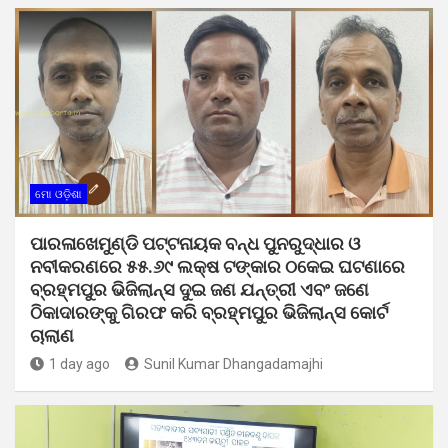
ମୋ ଓଡ଼ିଶା
ପାରଳାଖେମୁଣ୍ଡି ପଟ୍ଟନାୟକ ବନ୍ଧ ପୁନରୁଦ୍ଧାର ଓ
ନବୀକରଣରେ ୫୫.୬୯ ଲକ୍ଷ ଟଙ୍କାର ଠକେଇ ଘଟଣାରେ
ବ୍ରହ୍ମପୁର ଭିଜିଲାନ୍ସ ଦୁଇ ଜଣ ଯନ୍ତ୍ରୀ ଏବଂ ଜଣେ
ଠିକାଦାରଙ୍କୁ ଗିରଫ କରି ବ୍ରହ୍ମପୁର ଭିଜିଲାନ୍ସ କୋର୍ଟ
ଚାଲାଣ
1 day ago
Sunil Kumar Dhangadamajhi