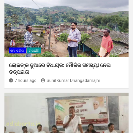
ମୋ ଓଡ଼ିଶା
ରାଜନୀତି
ଲୋକଙ୍କ ଦୁଆରେ ବିଧାୟକ: ମୌଳିକ ସମସ୍ୟା ନେଇ
ତତ୍ପରତା
7 hours ago
Sunil Kumar Dhangadamajhi