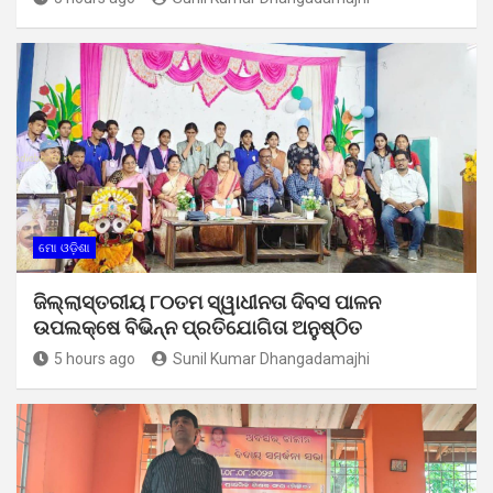
ମୋ ଓଡ଼ିଶା
ଜିଲ୍ଲାସ୍ତରୀୟ ୮୦ତମ ସ୍ୱାଧୀନତା ଦିବସ ପାଳନ
ଉପଲକ୍ଷେ ବିଭିନ୍ନ ପ୍ରତିଯୋଗିତା ଅନୁଷ୍ଠିତ
5 hours ago
Sunil Kumar Dhangadamajhi