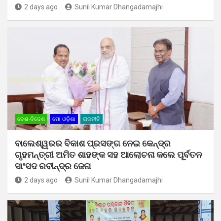
2 days ago
Sunil Kumar Dhangadamajhi
ଦେଶ-ବିଦେଶ
ମୋ ଓଡ଼ିଶା
ରାଜନୀତି
ବାଲେଶ୍ୱରର ବିକାଶ ପ୍ରସଙ୍ଗ ନେଇ କେନ୍ଦ୍ର
ଗୃହମନ୍ତ୍ରୀ ଅମିତ ଶାହଙ୍କ ସହ ଆଲୋଚନା କଲେ ପୂର୍ବତନ
ସାଂସଦ ରବୀନ୍ଦ୍ର ଜେନା
2 days ago
Sunil Kumar Dhangadamajhi