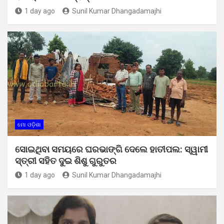
1 day ago
Sunil Kumar Dhangadamajhi
ମୋ ଓଡ଼ିଶା
ସୋଇଥିବା ସମୟରେ ଘରଭାଙ୍ଗି ଦେଲେ ହାତୀପଲ: ସ୍ୱାମୀ
ସ୍ତ୍ରୀ ସହିତ ଦୁଇ ଶିଶୁ ଗୁରୁତର
1 day ago
Sunil Kumar Dhangadamajhi