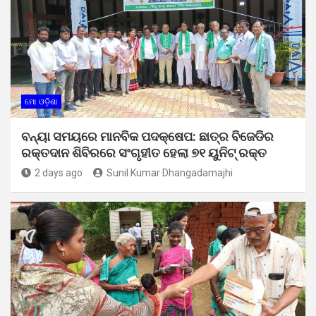
ମୋ ଓଡ଼ିଶା
ବନ୍ୟା ସମୟରେ ମାନବିକ ପଦକ୍ଷେପ: ଛାତ୍ର ବିଜେଡିର
ରକ୍ତଦାନ ଶିବିରରେ ସଂଗୃହୀତ ହେଲା ୭୧ ୟୁନିଟ୍ ରକ୍ତ
2 days ago
Sunil Kumar Dhangadamajhi