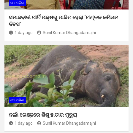
ମୋ ଓଡ଼ିଶା
ସମାଜବାଦୀ ପାର୍ଟି ପକ୍ଷରୁ ପାଳିତ ହେଲା ‘ମଣ୍ଡଳ କମିଶନ
ଦିବସ’
1 day ago
Sunil Kumar Dhangadamajhi
ମୋ ଓଡ଼ିଶା
ନର୍ଲା ରେଞ୍ଜରେ ଶିଶୁ ହାତୀର ମୃତ୍ୟୁ
1 day ago
Sunil Kumar Dhangadamajhi