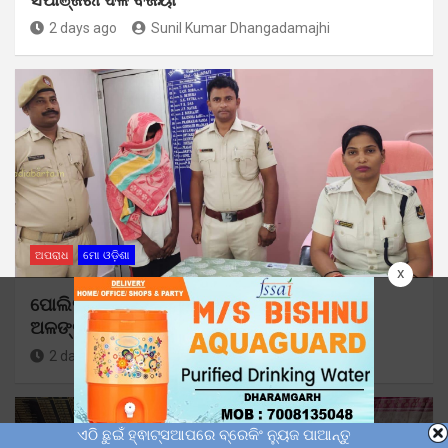
2 days ago
Sunil Kumar Dhangadamajhi
ଅପରାଧ
ମୋ ଓଡ଼ିଶା
x
ପୋଲିସ ପକ୍ଷରୁ ଅଭିଯୁକ୍ତଙ୍କ କବଜାରୁ ଚୋରି ସୁନା
ଅଳଙ୍କାର ଜବତ: ଅଭିଯୁକ୍ତ ଗିରଫ
2 days ago
Sunil Kumar Dhangadamajhi
ଏଠି ଛୁଇଁ ହ୍ଵାଟ୍ସଆପରେ ବ୍ରେକିଂ ନ୍ୟୁଜ ପାଆନ୍ତୁ