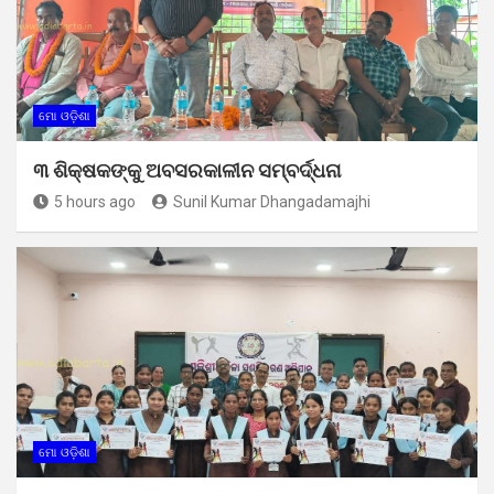
ମୋ ଓଡ଼ିଶା
୩ ଶିକ୍ଷକଙ୍କୁ ଅବସରକାଳୀନ ସମ୍ବର୍ଦ୍ଧନା
5 hours ago
Sunil Kumar Dhangadamajhi
ମୋ ଓଡ଼ିଶା