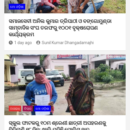
ମୋ ଓଡ଼ିଶା
ସମାଜସେବୀ ଅନିଲ କୁମାର ତ୍ରିପାଠୀ ଓ ବଙ୍ଗୋମୁଣ୍ଡା
ସାମ୍ବାଦିକ ସଂଘ ତରଫରୁ ୧୦୦୧ ବୃକ୍ଷରୋପଣ
କାର୍ଯ୍ୟକ୍ରମ
1 day ago
Sunil Kumar Dhangadamajhi
ଅପରାଧ
ବିଚାର
ମୋ ଓଡ଼ିଶା
ସ୍କୁଲ ଫାଟକରୁ ୧୦ମ ଶ୍ରେଣୀ ଛାତ୍ରୀ ଅପହରଣକୁ
ବିତିଲାଣି ୧୮ ଦିନ; ଖାଲି ପଡ଼ିଛି ପୋଲିସ ହାତ