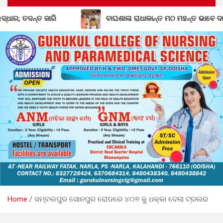
ଘଶାଳା ରାଧାକାନ୍ତ ମଠ ମହନ୍ତ ଭାବେ ଦାୟିତ୍ୱ ନେଲେ ଗୋପାଳ ଦାସଜୀ ମହାରାଜ
Home
ସମ୍ବଲପୁର ସୋନପୁର ରୋଡରେ ୪୦୭ କୁ ଧକ୍କା ଦେଲା ଟ୍ରଲର