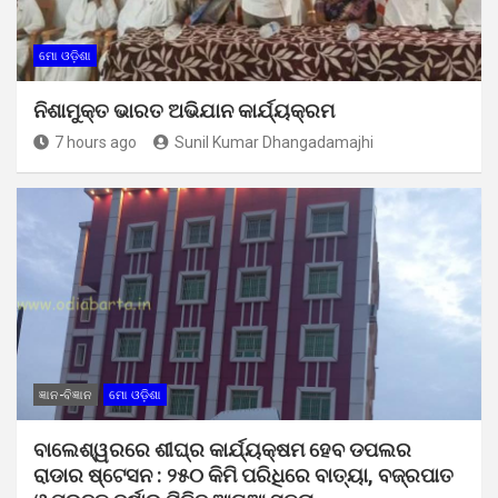
ମୋ ଓଡ଼ିଶା
ନିଶାମୁକ୍ତ ଭାରତ ଅଭିଯାନ କାର୍ଯ୍ୟକ୍ରମ
7 hours ago
Sunil Kumar Dhangadamajhi
ଜ୍ଞାନ-ବିଜ୍ଞାନ
ମୋ ଓଡ଼ିଶା
ବାଲେଶ୍ୱରରେ ଶୀଘ୍ର କାର୍ଯ୍ୟକ୍ଷମ ହେବ ଡପଲର
ରାଡାର ଷ୍ଟେସନ : ୨୫୦ କିମି ପରିଧିରେ ବାତ୍ୟା, ବଜ୍ରପାତ