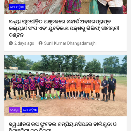
ମୋ ଓଡ଼ିଶା
ବନ୍ୟା ପ୍ରପୀଡ଼ିତ ଅଞ୍ଚଳରେ ନାବାର୍ଡ ଅବସରପ୍ରାପ୍ତ
କଲ୍ୟାଣ ସଂଘ ଏବଂ ଯୁବବିକାଶ ପକ୍ଷରୁ ରିଲିଫ୍ ସାମଗ୍ରୀ
ବଣ୍ଟନ
2 days ago
Sunil Kumar Dhangadamajhi
କ୍ରୀଡ଼ା
ମୋ ଓଡ଼ିଶା
ସ୍ୱାଧୀନତା କପ ଫୁଟବଲ ଚମ୍ପିୟାନସିପରେ ବାଲିଗୁଡା ଓ
ସିପାଞ୍ଜିରୀ ଦଳ ବିଜୟୀ