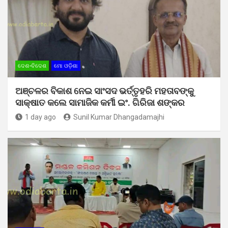
ଦେଶ-ବିଦେଶ
ମୋ ଓଡ଼ିଶା
ଅଞ୍ଚଳର ବିକାଶ ନେଇ ସାଂସଦ ଭର୍ତ୍ତୃହରି ମହତାବଙ୍କୁ
ସାକ୍ଷାତ କଲେ ସାମାଜିକ କର୍ମୀ ଇଂ. ଗିରିଜା ଶଙ୍କର
1 day ago
Sunil Kumar Dhangadamajhi