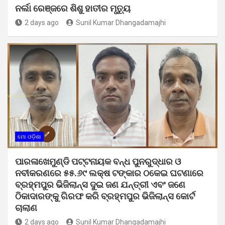
ନର୍ଲା ରେଞ୍ଜରେ ଶିଶୁ ହାତୀର ମୃତ୍ୟୁ
2 days ago
Sunil Kumar Dhangadamajhi
ମୋ ଓଡ଼ିଶା
ପାରଳାଖେମୁଣ୍ଡି ପଟ୍ଟନାୟକ ବନ୍ଧ ପୁନରୁଦ୍ଧାର ଓ
ନବୀକରଣରେ ୫୫.୬୯ ଲକ୍ଷ ଟଙ୍କାର ଠକେଇ ଘଟଣାରେ
ବ୍ରହ୍ମପୁର ଭିଜିଲାନ୍ସ ଦୁଇ ଜଣ ଯନ୍ତ୍ରୀ ଏବଂ ଜଣେ
ଠିକାଦାରଙ୍କୁ ଗିରଫ କରି ବ୍ରହ୍ମପୁର ଭିଜିଲାନ୍ସ କୋର୍ଟ
ଚାଲାଣ
2 days ago
Sunil Kumar Dhangadamajhi