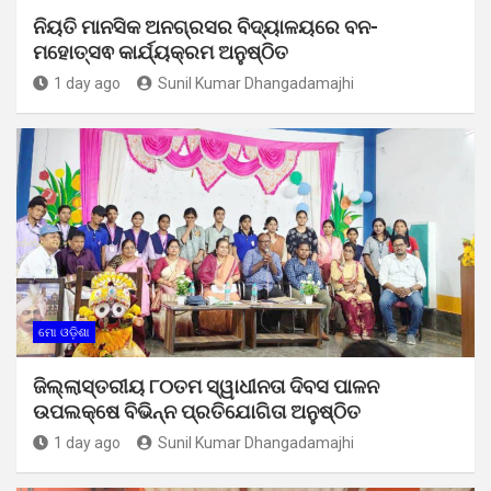
ନିୟତି ମାନସିକ ଅନଗ୍ରସର ବିଦ୍ୟାଳୟରେ ବନ-
ମହୋତ୍ସଵ କାର୍ଯ୍ୟକ୍ରମ ଅନୁଷ୍ଠିତ
1 day ago
Sunil Kumar Dhangadamajhi
ମୋ ଓଡ଼ିଶା
ଜିଲ୍ଲାସ୍ତରୀୟ ୮୦ତମ ସ୍ୱାଧୀନତା ଦିବସ ପାଳନ
ଉପଲକ୍ଷେ ବିଭିନ୍ନ ପ୍ରତିଯୋଗିତା ଅନୁଷ୍ଠିତ
1 day ago
Sunil Kumar Dhangadamajhi