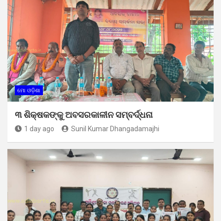
ମୋ ଓଡ଼ିଶା
୩ ଶିକ୍ଷକଙ୍କୁ ଅବସରକାଳୀନ ସମ୍ବର୍ଦ୍ଧନା
1 day ago
Sunil Kumar Dhangadamajhi