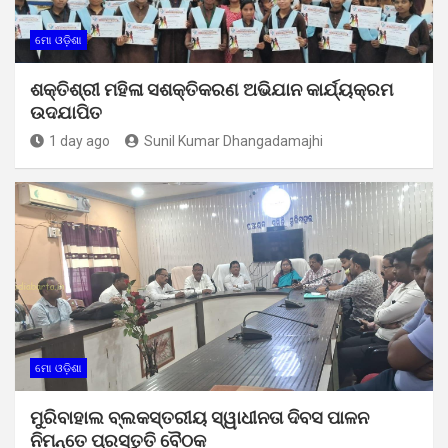
ମୋ ଓଡ଼ିଶା
ଶକ୍ତିଶ୍ରୀ ମହିଳା ସଶକ୍ତିକରଣ ଅଭିଯାନ କାର୍ଯ୍ୟକ୍ରମ
ଉଦଯାପିତ
1 day ago
Sunil Kumar Dhangadamajhi
ମୋ ଓଡ଼ିଶା
ମୁରିବାହାଲ ବ୍ଲକସ୍ତରୀୟ ସ୍ୱାଧୀନତା ଦିବସ ପାଳନ
ନିମନ୍ତେ ପ୍ରସ୍ତୁତି ବୈଠକ