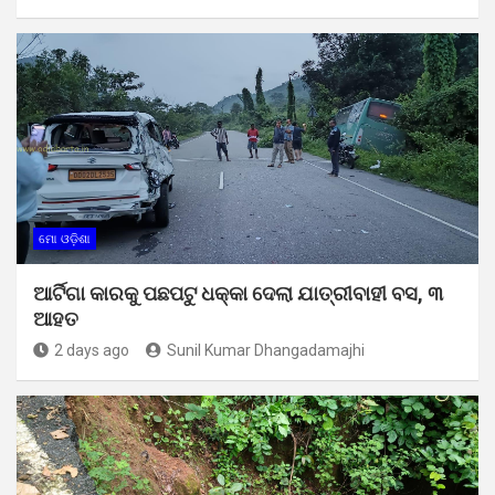
ମୋ ଓଡ଼ିଶା
ଆର୍ଟିଗା କାରକୁ ପଛପଟୁ ଧକ୍କା ଦେଲା ଯାତ୍ରୀବାହୀ ବସ, ୩
ଆହତ
2 days ago
Sunil Kumar Dhangadamajhi