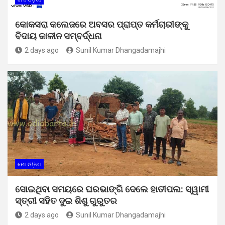
କୋକସରା କଲେଜରେ ଅବସର ପ୍ରାପ୍ତ କର୍ମଚାରୀଙ୍କୁ
ବିଦାୟ କାଳୀନ ସମ୍ବର୍ଦ୍ଧନା
2 days ago
Sunil Kumar Dhangadamajhi
ମୋ ଓଡ଼ିଶା
ସୋଇଥିବା ସମୟରେ ଘରଭାଙ୍ଗି ଦେଲେ ହାତୀପଲ: ସ୍ୱାମୀ
ସ୍ତ୍ରୀ ସହିତ ଦୁଇ ଶିଶୁ ଗୁରୁତର
2 days ago
Sunil Kumar Dhangadamajhi