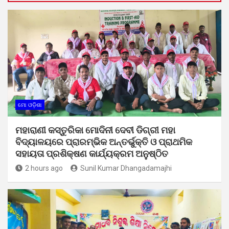
ମୋ ଓଡ଼ିଶା
ମହାରାଣୀ କସ୍ତୁରିକା ମୋଦିନୀ ଦେବୀ ଡିଗ୍ରୀ ମହା
ବିଦ୍ୟାଳୟରେ ପ୍ରାରମ୍ଭିକ ଅନ୍ତର୍ଭୁକ୍ତି ଓ ପ୍ରାଥମିକ
ସହାୟତା ପ୍ରଶିକ୍ଷଣ କାର୍ଯ୍ୟକ୍ରମ ଅନୁଷ୍ଠିତ
2 hours ago
Sunil Kumar Dhangadamajhi