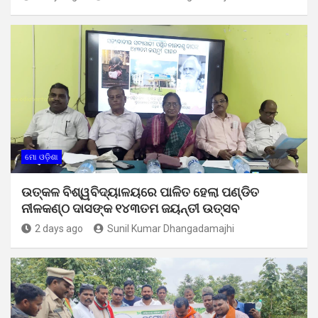
ମୋ ଓଡ଼ିଶା
ଉତ୍କଳ ବିଶ୍ୱବିଦ୍ୟାଳୟରେ ପାଳିତ ହେଲା ପଣ୍ଡିତ
ନୀଳକଣ୍ଠ ଦାସଙ୍କ ୧୪୩ତମ ଜୟନ୍ତୀ ଉତ୍ସବ
2 days ago
Sunil Kumar Dhangadamajhi