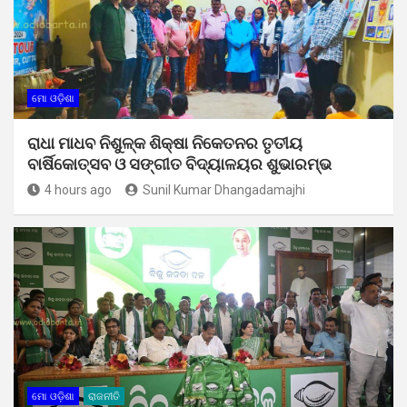
ମୋ ଓଡ଼ିଶା
ରାଧା ମାଧବ ନିଶୁଳ୍କ ଶିକ୍ଷା ନିକେତନର ତୃତୀୟ
ବାର୍ଷିକୋତ୍ସବ ଓ ସଙ୍ଗୀତ ବିଦ୍ୟାଳୟର ଶୁଭାରମ୍ଭ
4 hours ago
Sunil Kumar Dhangadamajhi
ମୋ ଓଡ଼ିଶା
ରାଜନୀତି