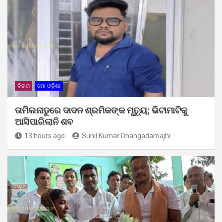
ବିଚାର
ମୋ ଓଡ଼ିଶା
ତାମିଲନାଡୁରେ ଦାଦନ ଶ୍ରମିକଙ୍କ ମୃତ୍ୟୁ; ଭିଟାମାଟିକୁ
ଆସିପାରିଲାନି ଶବ
13 hours ago
Sunil Kumar Dhangadamajhi