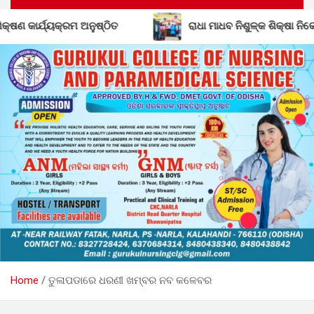
ରାଧା ମାଧବ ନିଶୁଳ୍କ ଶିକ୍ଷା ନିକେତନର ତୃତୀୟ ବାର୍ଷିକୋତ୍ସବ ଓ ସଙ୍ଗୀତ ବ
Home
ତୁଳାପଡାରେ ଧରଣୀ ଖମ୍ବର ନବ କଳେବର