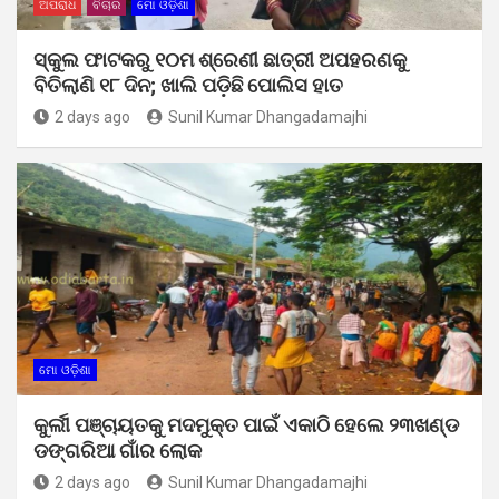
ଅପରାଧ
ବିଚାର
ମୋ ଓଡ଼ିଶା
ସ୍କୁଲ ଫାଟକରୁ ୧୦ମ ଶ୍ରେଣୀ ଛାତ୍ରୀ ଅପହରଣକୁ
ବିତିଲାଣି ୧୮ ଦିନ; ଖାଲି ପଡ଼ିଛି ପୋଲିସ ହାତ
2 days ago
Sunil Kumar Dhangadamajhi
ମୋ ଓଡ଼ିଶା
କୁର୍ଲୀ ପଞ୍ଚାୟତକୁ ମଦମୁକ୍ତ ପାଇଁ ଏକାଠି ହେଲେ ୨୩ଖଣ୍ଡ
ଡଙ୍ଗରିଆ ଗାଁର ଲୋକ
2 days ago
Sunil Kumar Dhangadamajhi