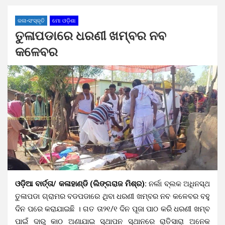
କଳା-ସଂସ୍କୃତି
ମୋ ଓଡ଼ିଶା
ତୁଳାପଡାରେ ଧରଣୀ ଖମ୍ବର ନବ
କଳେବର
ଓଡ଼ିଆ ବାର୍ତ୍ତା/ କଳାହାଣ୍ଡି (ଲିଙ୍ଗରାଜ ମିଶ୍ର):
ନର୍ଲା ବ୍ଲକ ଅଧିନସ୍ଥ
ତୁଳାପଡା ଗ୍ରାମର ବଡପଡାରେ ଥିବା ଧରଣୀ ଖମ୍ବର ନବ କଳେବର ବହୁ
ଦିନ ପରେ କରାଯାଇଛି । ଗତ ତା୨୧/୧ ଦିନ ପୂଜା ପାଠ କରି ଧରଣୀ ଖମ୍ବ
ପାଇଁ ଦାରୁ କାଠ ଅଣାଯାଇ ସ୍ଥାପନ ସ୍ଥାନରେ ରାତିସାରା ଅନେକ