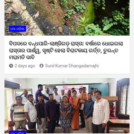
ମୋ ଓଡ଼ିଶା
ବିପଦରେ ବନ୍ଧପାରି-ଲାଞ୍ଜିଗଡ଼ ରାସ୍ତା: ବର୍ଷାରେ ଧୋଇଗଲା
ରାସ୍ତାର ପାର୍ଶ୍ୱ, ସୃଷ୍ଟି ହେଲା ବିରାଟକାୟ ଗର୍ତ୍ତ, ତୁରନ୍ତ
ମରାମତି ଦାବି
2 days ago
Sunil Kumar Dhangadamajhi
ମୋ ଓଡ଼ିଶା