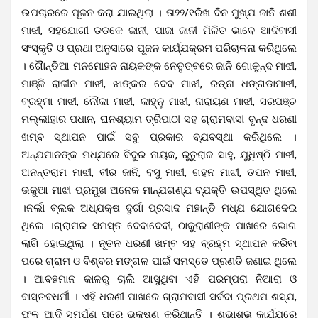
ଉପଚାରରେ ପୂଜନ କରା ଯାଇଥିଲା । ତା୨୨/୧ରିଖ ଦିନ ମୁଖ୍ଯ ଜାନି ଶଶୀ
ମାଝୀ, ସହଯୋଗୀ ଡଡକେ ଜାନୀ, ପାଜା ଜାନୀ ମିଳିତ ଭାବେ ଆଦିବାସୀ
ସଂସ୍କୃତି ଓ ପ୍ରଥା ଅନୁସାରେ ପୂଜନ କାର୍ଯ୍ଯକ୍ରମ ପରିଚାଳନା କରିଥିଲେ
। ଗୈାନ୍ତିଆ ମନମୋହନ ନାୟକଙ୍କ ନେତୃତ୍ବରେ ଜାନି ଗୋକୁନ୍ଦ ମାଝୀ,
ମାଞ୍ଜି ରାଜୀନ ମାଝୀ, ଝାଙ୍କର ଦେବ ମାଝୀ, ରତ୍ନା ଧଙ୍ଗଡାମାଝୀ,
ବ୍ରହ୍ମା ମାଝୀ, ନୌକା ମାଝୀ, କାହ୍ନୁ ମାଝୀ, ନାରାୟଣ ମାଝୀ, ସରପଞ୍ଚ
ମଲ୍ଲୀହାର ପଧାନ, ଘନଶ୍ୟାମ ତ୍ରିପାଠୀ ସହ ଗ୍ରାମବାସୀ ବୃନ୍ଦ ଧରଣୀ
ଖମ୍ବ ସ୍ଥାପନ ପାଇଁ ସବୁ ପ୍ରକାର ବ୍ଯବସ୍ଥା କରିଥିଲେ ।
ଅନ୍ଯମାନଙ୍କ ମଧ୍ଯରେ ବିଦୁର ନାୟକ, ରୁତୁରାଜ ସାହୁ, ଯୁଧିଷ୍ଠି ମାଝୀ,
ଅନନ୍ତରାମ ମାଝୀ, ବୀର ଜାନି, ବସୁ ମାଝୀ, ଗହନ ମାଝୀ, ତପନ ମାଝୀ,
ଭକୁଆ ମାଝୀ ପ୍ରମୁଖ ଅନେକ ମାନ୍ଯଗଣ୍ଯ ବ୍ଯକ୍ତି ଉପସ୍ଥିତ ଥିଲେ
।ନର୍ଲା ବ୍ଲକ ଅଧ୍ଯକ୍ଷ ଦୁର୍ଗା ପ୍ରସାଦ ମହାନ୍ତି ମଧ୍ଯ ଯୋଗଦେଇ
ଥିଲେ ।ଗ୍ରାମର ସମସ୍ତ ଦେବାଦେବୀ, ଠାକୁରାଣୀଙ୍କ ପାଖରେ ଭୋଗ
ଲାଗି ହୋଇଥିଲା । ନୂତନ ଧରଣୀ ଖମ୍ବ ସହ ବ୍ରହ୍ମ ସ୍ଥାପନ କରିବା
ପରେ ଗ୍ରାମ ଓ ବିଶ୍ବର ମଙ୍ଗଳ ପାଇଁ ସମସ୍ତେ ପ୍ରଣତି ଜଣାଇ ଥିଲେ
। ଆବହମାନ କାଳରୁ ଚାଲି ଆସୁଥିବା ଏହି ପରମ୍ପରା ନିଆରା ଓ
ବାସ୍ତବଧର୍ମୀ । ଏହି ଧରଣୀ ପାଖରେ ଗ୍ରାମବାସୀ ସର୍ବଦା ପ୍ରଥମ ଶସ୍ଯ,
ଫଳ ଆଦି ସମର୍ପଣ ପରେ ଭକ୍ଷଣ କରିଥାନ୍ତି । ଶୁଭାଶୁଭ କାର୍ଯ୍ଯରେ