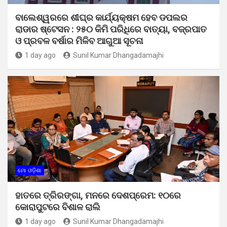
ବାଲେଶ୍ୱରରେ ଶୀଘ୍ର କାର୍ଯ୍ୟକ୍ଷମ ହେବ ଡପଲର
ରାଡାର ଷ୍ଟେସନ : ୨୫୦ କିମି ପରିଧିରେ ବାତ୍ୟା, ବଜ୍ରପାତ
ଓ ପ୍ରବଳ ବର୍ଷାର ମିଳିବ ଆଗୁଆ ସୂଚନା
1 day ago
Sunil Kumar Dhangadamajhi
ମୋ ଓଡ଼ିଶା
ହାତରେ ତ୍ରିରଙ୍ଗା, ମନରେ ଦେଶପ୍ରେମ: ୧୦ରେ
କୋରାପୁଟରେ ବିଶାଳ ରାଲି
1 day ago
Sunil Kumar Dhangadamajhi