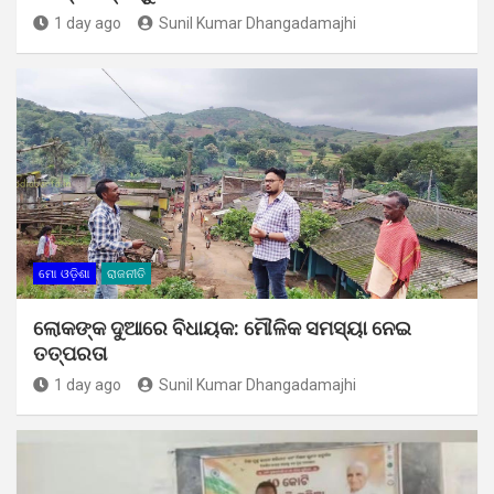
1 day ago
Sunil Kumar Dhangadamajhi
ମୋ ଓଡ଼ିଶା
ରାଜନୀତି
ଲୋକଙ୍କ ଦୁଆରେ ବିଧାୟକ: ମୌଳିକ ସମସ୍ୟା ନେଇ
ତତ୍ପରତା
1 day ago
Sunil Kumar Dhangadamajhi