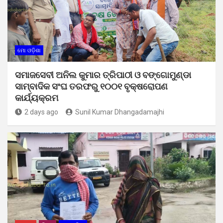
ମୋ ଓଡ଼ିଶା
ସମାଜସେବୀ ଅନିଲ କୁମାର ତ୍ରିପାଠୀ ଓ ବଙ୍ଗୋମୁଣ୍ଡା
ସାମ୍ବାଦିକ ସଂଘ ତରଫରୁ ୧୦୦୧ ବୃକ୍ଷରୋପଣ
କାର୍ଯ୍ୟକ୍ରମ
2 days ago
Sunil Kumar Dhangadamajhi