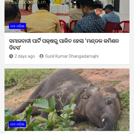
ମୋ ଓଡ଼ିଶା
ସମାଜବାଦୀ ପାର୍ଟି ପକ୍ଷରୁ ପାଳିତ ହେଲା ‘ମଣ୍ଡଳ କମିଶନ
ଦିବସ’
2 days ago
Sunil Kumar Dhangadamajhi
ମୋ ଓଡ଼ିଶା