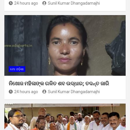
24 hours ago
Sunil Kumar Dhangadamajhi
ମୋ ଓଡ଼ିଶା
ନିଖୋଜ ମହିଳାଙ୍କ ଗଳିତ ଶବ ଉଦ୍ଧାର; ତଦନ୍ତ ଜାରି
24 hours ago
Sunil Kumar Dhangadamajhi