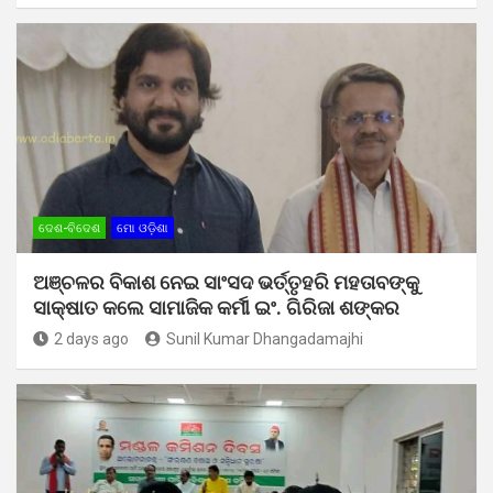
ଦେଶ-ବିଦେଶ
ମୋ ଓଡ଼ିଶା
ଅଞ୍ଚଳର ବିକାଶ ନେଇ ସାଂସଦ ଭର୍ତ୍ତୃହରି ମହତାବଙ୍କୁ
ସାକ୍ଷାତ କଲେ ସାମାଜିକ କର୍ମୀ ଇଂ. ଗିରିଜା ଶଙ୍କର
2 days ago
Sunil Kumar Dhangadamajhi