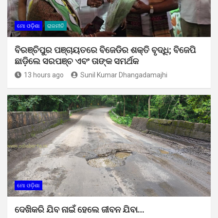
ମୋ ଓଡ଼ିଶା
ରାଜନୀତି
ବିରଞ୍ଚିପୁର ପଞ୍ଚାୟତରେ ବିଜେଡିର ଶକ୍ତି ବୃଦ୍ଧି; ବିଜେପି
ଛାଡ଼ିଲେ ସରପଞ୍ଚ ଏବଂ ତାଙ୍କ ସମର୍ଥକ
13 hours ago
Sunil Kumar Dhangadamajhi
ମୋ ଓଡ଼ିଶା
ଦେଖିକରି ଯିବ ନାଇଁ ହେଲେ ଜୀବନ ଯିବା…