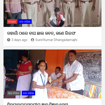
ଅପରାଧ
ମୋ ଓଡ଼ିଶା
ଡହାଗାଁ ଠାରେ ବାଘ ଛାଲ ଜବତ, ଜଣେ ଗିରଫ
3 days ago
Sunil Kumar Dhangadamajhi
ଜ୍ଞାନ-ବିଜ୍ଞାନ
ମୋ ଓଡ଼ିଶା
ବିଦ୍ୟାଳୟରସ୍ତରୀୟ ଜ୍ଞାନ ବିଜ୍ଞାନ ମେଳା