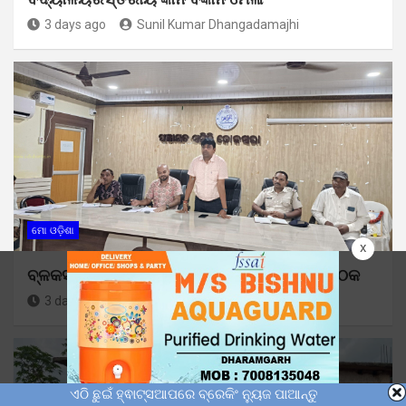
3 days ago
Sunil Kumar Dhangadamajhi
ମୋ ଓଡ଼ିଶା
x
ବ୍ଳକସ୍ତରୀୟ ସ୍ୱାଧୀନତା ଦିବସ ପାଇଁ ପ୍ରସ୍ତୁତି ବୈଠକ
3 days ago
Sunil Kumar Dhangadamajhi
ଏଠି ଛୁଇଁ ହ୍ଵାଟ୍ସଆପରେ ବ୍ରେକିଂ ନ୍ୟୁଜ ପାଆନ୍ତୁ