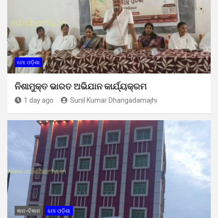
ମୋ ଓଡ଼ିଶା
ନିଶାମୁକ୍ତ ଭାରତ ଅଭିଯାନ କାର୍ଯ୍ୟକ୍ରମ
1 day ago
Sunil Kumar Dhangadamajhi
ଜ୍ଞାନ-ବିଜ୍ଞାନ
ମୋ ଓଡ଼ିଶା