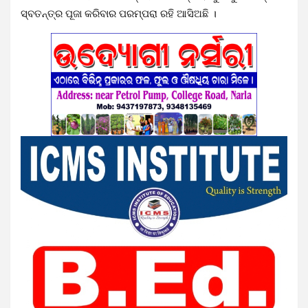
ସ୍ବତନ୍ତ୍ର ପୂଜା କରିବାର ପରମ୍ପରା ରହି ଆସିଅଛି ।