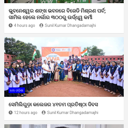
ଭୁବନେଶ୍ୱର ଶଙ୍ଖ ଭବନରେ ବିଜେଡି ମିଶ୍ରଣ ପର୍ବ;
ସାମିଲ ହେଲେ ନର୍ଲାର ୩୦୦ରୁ ଉର୍ଦ୍ଧ୍ୱ କର୍ମୀ
4 hours ago
Sunil Kumar Dhangadamajhi
ମୋ ଓଡ଼ିଶା
ସେମିଲିଗୁଡ଼ା କଲେଜର ୪୧ତମ ପ୍ରତିଷ୍ଠା ଦିବସ
12 hours ago
Sunil Kumar Dhangadamajhi