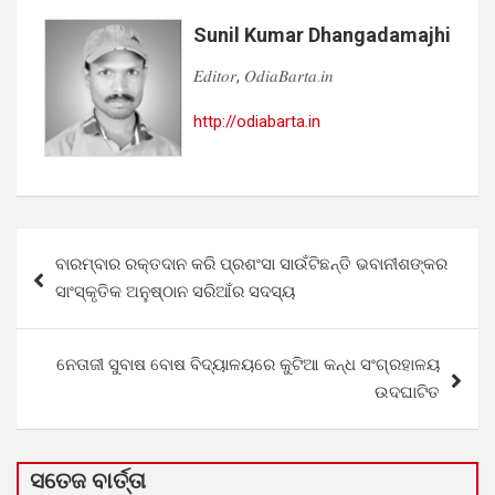
Sunil Kumar Dhangadamajhi
𝐸𝑑𝑖𝑡𝑜𝑟, 𝑂𝑑𝑖𝑎𝐵𝑎𝑟𝑡𝑎.𝑖𝑛
http://odiabarta.in
Post
ବାରମ୍ବାର ରକ୍ତଦାନ କରି ପ୍ରଶଂସା ସାଉଁଟିଛନ୍ତି ଭବାନୀଶଙ୍କର
navigation
ସାଂସ୍କୃତିକ ଅନୁଷ୍ଠାନ ସରିଆଁର ସଦସ୍ୟ
ନେତାଜୀ ସୁବାଷ ବୋଷ ବିଦ୍ୟାଳୟରେ କୁଟିଆ କନ୍ଧ ସଂଗ୍ରହାଳୟ
ଉଦଘାଟିତ
ସତେଜ ବାର୍ତ୍ତା