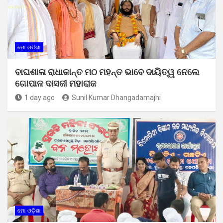
ମୋ ଓଡ଼ିଶା
ବାଘଶାଳା ରାଧାକାନ୍ତ ମଠ ମହନ୍ତ ଭାବେ ଦାୟିତ୍ୱ ନେଲେ
ଗୋପାଳ ଦାସଜୀ ମହାରାଜ
1 day ago
Sunil Kumar Dhangadamajhi
ମୋ ଓଡ଼ିଶା