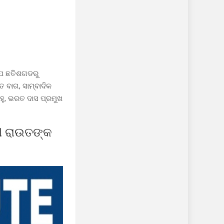
୍ଯ ଛତିଶଗଡରୁ
 ବାଗ, ସାମ୍ବାଦିକ
ାହୁ, ଭରତ ଦାସ ପ୍ରମୁଖ
ଣୀ ରାଉତଙ୍କ