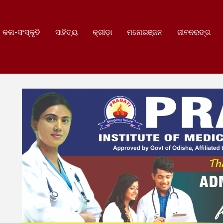
କଳା-ସଂସ୍କୃତି
ସାହିତ୍ୟ
କ୍ରୀଡ଼ା
ମନୋରଞ୍ଜନ
ଜୀବନରଙ୍ଗ