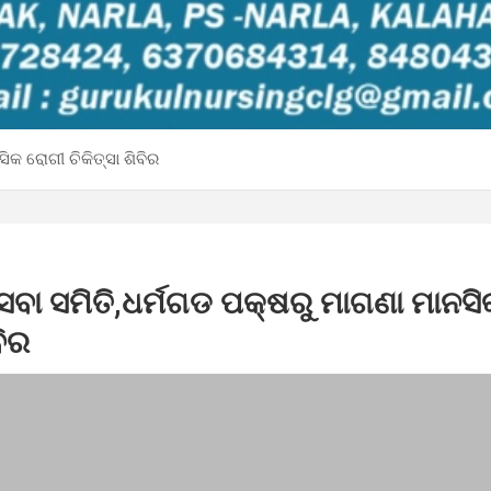
ିକ ରୋଗୀ ଚିକିତ୍ସା ଶିବିର
େବା ସମିତି,ଧର୍ମଗଡ ପକ୍ଷରୁ ମାଗଣା ମାନସ
ବିର