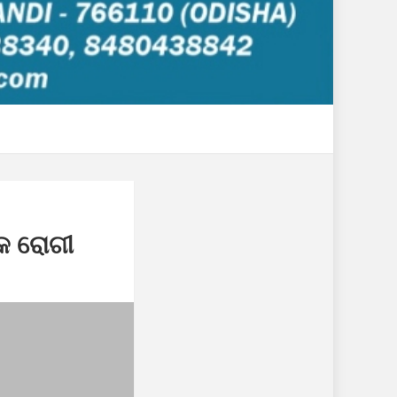
ିକ ରୋଗୀ