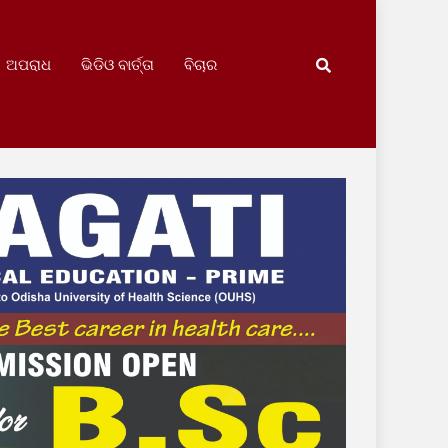
ଅପରାଧ
ଭିଡିଓ ବାର୍ତ୍ତା
ବିଚାର