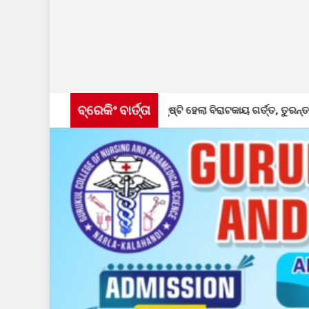
ବ୍ରେକିଂ ବାର୍ତ୍ତା
ାସ୍ତାର ପାର୍ଶ୍ୱ, ସୃଷ୍ଟି ହେଲା ବିରାଟକାୟ ଗର୍ତ୍ତ, ତୁରନ୍ତ ମରାମତି ଦାବି