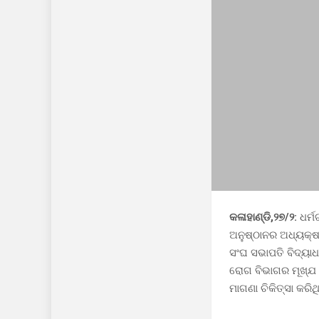
କଳାହାଣ୍ଡି,୨୭/୨:
ଧର୍ମ
ଅନୁଷ୍ଠାନର ଅଧ୍ୟକ୍ଷ
ସଂଘ ସଭାପତି ବିଦ୍ୟା
ରୋଗ ବିଭାଗର ମୂଖ୍ଯ
ମାଗଣା ଚିକିତ୍ସା କର