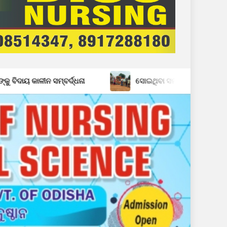
୍ଦ୍ଧନା
ସୋଇଥିବା ସମୟରେ ଘରଭାଙ୍ଗି ଦେଲେ ହାତୀପଲ: ସ୍ୱାମୀ ସ