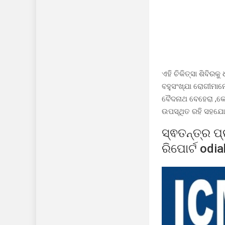
ଏହି ଚିକିତ୍ସା ଶିବି
ବହୁସଂଖ୍ଯା ରୋଗୀମାନେ
ବୈଦନାଥ ବେହେରା ,କୋଷ
ଉପସ୍ଥିତ ରହି ସହଯୋ
ସ୍ଵତନ୍ତ୍ର ପ
ରିପୋର୍ଟ odia