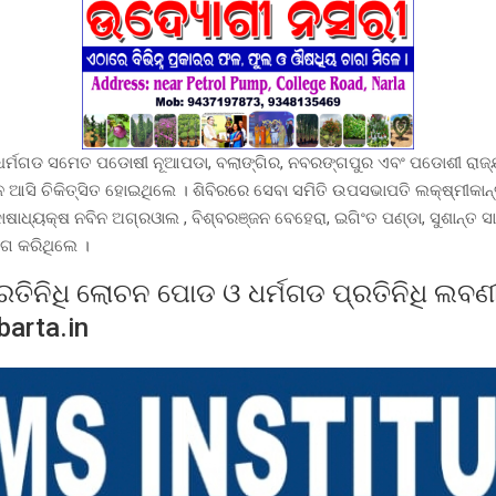
ରକୁ ଧର୍ମଗଡ ସମେତ ପଡୋଷୀ ନୂଆପଡା, ବଲାଙ୍ଗିର, ନବରଙ୍ଗପୁର ଏବଂ ପଡୋଶୀ ରାଜ
 ଆସି ଚିକିତ୍ସିତ ହୋଇଥିଲେ । ଶିବିରରେ ସେବା ସମିତି ଉପସଭାପତି ଲକ୍ଷ୍ମୀକାନ୍ତ
ାଧ୍ୟକ୍ଷ ନବିନ ଅଗ୍ରଓାଲ , ବିଶ୍ବରଞ୍ଜନ ବେହେରା, ଇଗିଂତ ପଣ୍ଡା, ସୁଶାନ୍ତ ସ
ଗ କରିଥିଲେ ।
୍ରତିନିଧି ଲୋଚନ ପୋଡ ଓ ଧର୍ମଗଡ ପ୍ରତିନିଧି ଲବ
barta.in