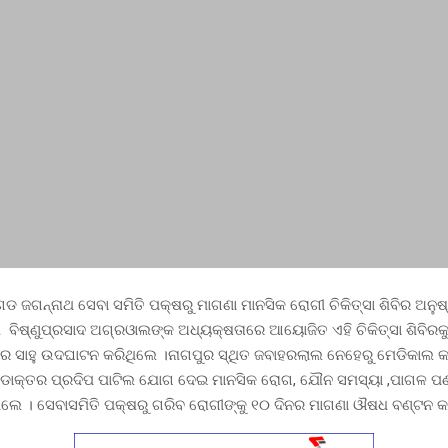
ଗଡ ଜଗନ୍ନାଥ ସେବା ସମିତି ପକ୍ଷରୁ ମାଗଣା ମାନସିକ ରୋଗୀ ଚିକିତ୍ସା ଶିବିର ଅନୁ
 ବିଷ୍ଣୁପ୍ରସାଦ ଅଗ୍ରଓାଲଙ୍କ ଅଧ୍ୟକ୍ଷତାରେ ଆୟୋଜିତ ଏହି ଚିକିତ୍ସା ଶିବିରକୁ
ଧର ସାହୁ ଉଦଘାଟନ କରିଥିଲେ ।ନାଗପୁର ସ୍ଥିତ ଜବାହରଲାଲ ନେହେରୁ ମେଡିକାଲ
 ଡାକ୍ତର ପ୍ରଦିପ ପାଟିଲ ଯୋଗ ଦେଇ ମାନସିକ ରୋଗ, ଯୌନ ସମସ୍ୟା ,ପାଗଳ ପଣ
ିଥିଲେ । ସେବାସମିତି ପକ୍ଷରୁ ଗରିବ ରୋଗୀଙ୍କୁ ୧୦ ଦିନର ମାଗଣା ଔଷଧ ବଣ୍ଟନ କ