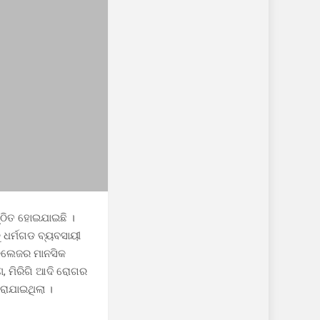
ଷ୍ଠିତ ହୋଇଯାଇଛି ।
 ଧର୍ମଗଡ ବ୍ୟବସାୟୀ
 କଲେଜର ମାନସିକ
, ମିରିଗି ଆଦି ରୋଗର
ରାଯାଇଥିଲା ।