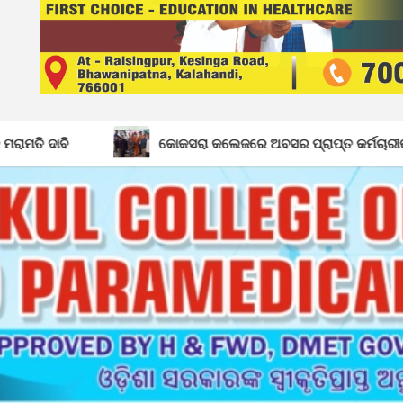
କୋକସରା କଲେଜରେ ଅବସର ପ୍ରାପ୍ତ କର୍ମଚାରୀଙ୍କୁ ବିଦାୟ କାଳୀନ ସମ୍ବର