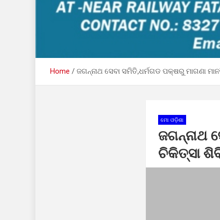
Home
ଜଗନ୍ନାଥ ସେବା ସମିତି,ଧର୍ମଗଡ ପକ୍ଷରୁ ମାଗଣା ମାନସ
ମୋ ଓଡ଼ିଶା
ଜଗନ୍ନାଥ ସ
ଚିକିତ୍ସା ଶି