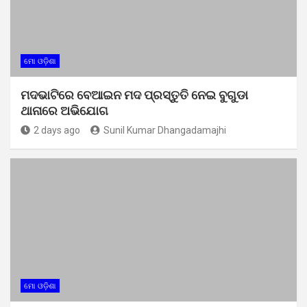
ମୋ ଓଡ଼ିଶା
ମଦଭାଟିରେ ବେଆଇନ ମଦ ପ୍ରସ୍ତୁତି ନେଇ ବୁଗୁଡା
ଥାନାରେ ଅଭିଯୋଗ
2 days ago
Sunil Kumar Dhangadamajhi
ମୋ ଓଡ଼ିଶା