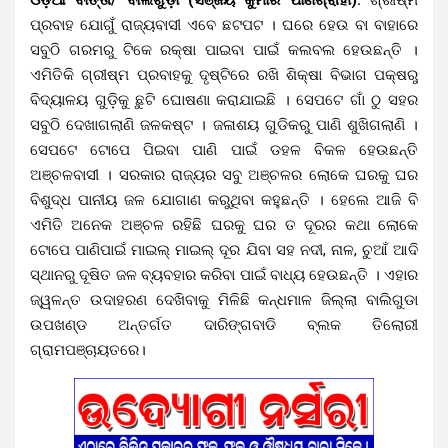
ପ୍ରବାହ ଯୋଗୁଁ ରାଜ୍ୟବାସୀ ଏବେ ଛଟପଟ । ଘରେ ହେଉ ବା ବାହାରେ
ସବୁଠି ଗରମରୁ ଟିକେ ରକ୍ଷା ପାଇବା ପାଇଁ କଲବଲ ହେଉଛନ୍ତି ।
ଏମିତିକି ଗ୍ରୀଷ୍ମ ପ୍ରବାହକୁ ଦୃଷ୍ଟିରେ ରଖି ଶିକ୍ଷା ବିଭାଗ ପକ୍ଷରୁ
ବିଦ୍ୟାଳୟ ଗୁଡ଼ିକୁ ଛୁଟି ଘୋଷଣା କରାଯାଇଛି । ସେପଟେ ଗାଁ ଠୁ ସହର
ସବୁଠି ଦେଖାଗଲାଣି ଜଳକଷ୍ଟ । ଜଳାଶୟ ଗୁଡିକରୁ ପାଣି ଶୁଖିଗଲାଣି ।
ସେପଟେ ଟୋପେ ପିଇବା ପାଣି ପାଇଁ ଡହଳ ବିକଳ ହେଉଛନ୍ତି
ଅଞ୍ଚଳବାସୀ । ସରକାର ରାଜ୍ୟର ସବୁ ଅଞ୍ଚଳର ଲୋକେ ଘରକୁ ଘର
ବିଶୁଦ୍ଧ ପାନୀୟ ଜଳ ଯୋଗାଣ କରୁଥିବା କହୁଛନ୍ତି । ହେଲେ ଆଜି ବି
ଏମିତି ଅନେକ ଅଞ୍ଚଳ ରହିଛି ଘରକୁ ଘର ତ ଦୂରର କଥା ଲୋକେ
ଟୋପେ ପାଣିପାଇଁ ମାଇଲ୍ ମାଇଲ୍ ଦୂର ଯିବା ସହ ନଦୀ, ନାଳ, ଚୁଆଁ ଆଦି
ସ୍ଥାନରୁ ଦୂଷିତ ଜଳ ବ୍ୟବହାର କରିବା ପାଇଁ ବାଧ୍ୟ ହେଉଛନ୍ତି । ଏହାର
ଜ୍ୱଳନ୍ତ ଉଦାହରଣ ଦେଖିବାକୁ ମିଳିଛି କନ୍ଧମାଳ ଜିଲ୍ଲା ବାଲିଗୁଡା
ଉପଖଣ୍ଡ ଅନ୍ତର୍ଗତ ଦାରିଙ୍ଗବାଡି ବ୍ଲକ ତିଲୋରୀ
ଗ୍ରାମପଞ୍ଚାୟତରେ।