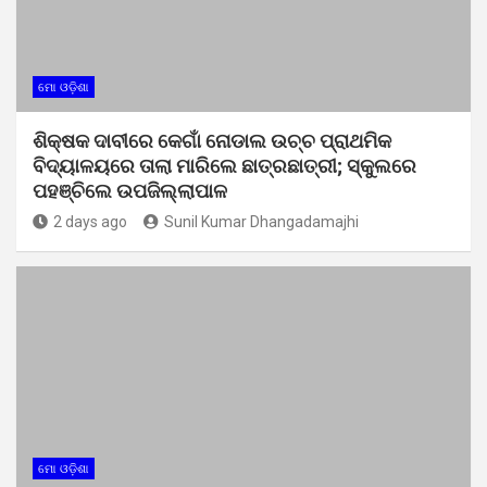
ମୋ ଓଡ଼ିଶା
ଶିକ୍ଷକ ଦାବୀରେ କେଗାଁ ନୋଡାଲ ଉଚ୍ଚ ପ୍ରାଥମିକ
ବିଦ୍ୟାଳୟରେ ତାଲା ମାରିଲେ ଛାତ୍ରଛାତ୍ରୀ; ସ୍କୁଲରେ
ପହଞ୍ଚିଲେ ଉପଜିଲ୍ଲାପାଳ
2 days ago
Sunil Kumar Dhangadamajhi
ମୋ ଓଡ଼ିଶା