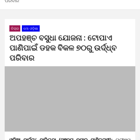
ପରିବାର
ବିଚାର
ମୋ ଓଡ଼ିଶା
ଅପହଞ୍ଚ ବସୁଧା ଯୋଜନା : ଟୋପାଏ
ପାଣିପାଇଁ ଡହକ ବିକଳ ୭୦ରୁ ଉର୍ଦ୍ଧ୍ବ
ପରିବାର
ଓଡ଼ିଆ ବାର୍ତ୍ତା/ ବାଲିଗୁଡ଼ା (ସଞ୍ଜୟ କୁମାର ପାଣିଗ୍ରାହୀ):
ଗ୍ରୀଷ୍ମ