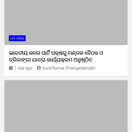
ମୋ ଓଡ଼ିଶା
ଭାରତୀୟ ଜନତା ପାର୍ଟି ପକ୍ଷରୁ ମଣ୍ଡଳ ବୈଠକ ଓ
ତ୍ରିରଙ୍ଗା ଯାତ୍ରା କାର୍ଯ୍ୟକ୍ରମ ଅନୁଷ୍ଠିତ
1 day ago
Sunil Kumar Dhangadamajhi