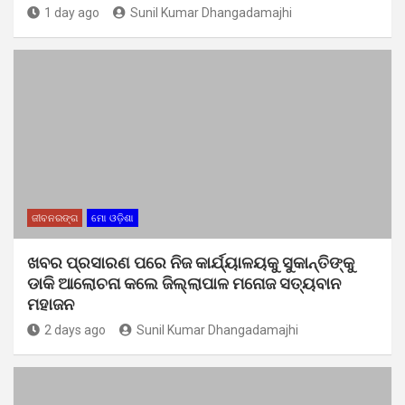
1 day ago
Sunil Kumar Dhangadamajhi
ଜୀବନରଙ୍ଗ
ମୋ ଓଡ଼ିଶା
ଖବର ପ୍ରସାରଣ ପରେ ନିଜ କାର୍ଯ୍ୟାଳୟକୁ ସୁକାନ୍ତିଙ୍କୁ
ଡାକି ଆଲୋଚନା କଲେ ଜିଲ୍ଲାପାଳ ମନୋଜ ସତ୍ୟବାନ
ମହାଜନ
2 days ago
Sunil Kumar Dhangadamajhi