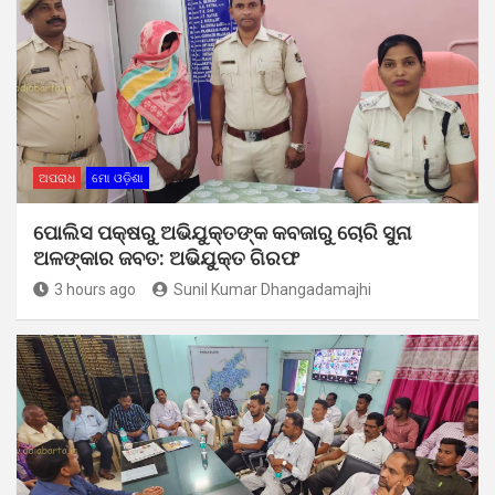
ଅପରାଧ
ମୋ ଓଡ଼ିଶା
ପୋଲିସ ପକ୍ଷରୁ ଅଭିଯୁକ୍ତଙ୍କ କବଜାରୁ ଚୋରି ସୁନା
ଅଳଙ୍କାର ଜବତ: ଅଭିଯୁକ୍ତ ଗିରଫ
3 hours ago
Sunil Kumar Dhangadamajhi