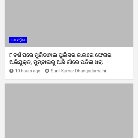
ମୋ ଓଡ଼ିଶା
୮ ବର୍ଷ ପରେ ମୁରିବାହାଲ ପୁଲିସର ଜାଲରେ ଫେରାର
ଅଭିଯୁକ୍ତ, ମୁମ୍ବାଇରୁ ଆସି ଗାଁରେ ପଡିଲା ଧରା
10 hours ago
Sunil Kumar Dhangadamajhi