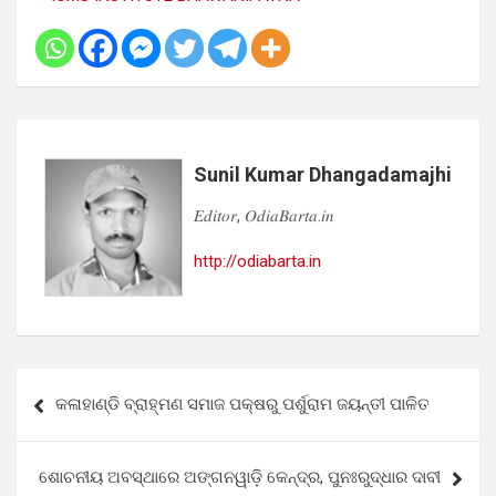
Sunil Kumar Dhangadamajhi
𝐸𝑑𝑖𝑡𝑜𝑟, 𝑂𝑑𝑖𝑎𝐵𝑎𝑟𝑡𝑎.𝑖𝑛
http://odiabarta.in
Post
କଳାହାଣ୍ଡି ବ୍ରାହ୍ମଣ ସମାଜ ପକ୍ଷରୁ ପର୍ଶୁରାମ ଜୟନ୍ତୀ ପାଳିତ
navigation
ଶୋଚନୀୟ ଅବସ୍ଥାରେ ଅଙ୍ଗନୱାଡ଼ି କେନ୍ଦ୍ର, ପୁନଃରୁଦ୍ଧାର ଦାବୀ