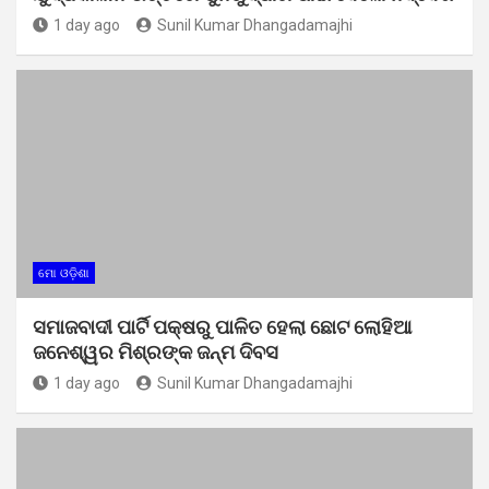
1 day ago
Sunil Kumar Dhangadamajhi
ମୋ ଓଡ଼ିଶା
ସମାଜବାଦୀ ପାର୍ଟି ପକ୍ଷରୁ ପାଳିତ ହେଲା ଛୋଟ ଲୋହିଆ
ଜନେଶ୍ୱର ମିଶ୍ରଙ୍କ ଜନ୍ମ ଦିବସ
1 day ago
Sunil Kumar Dhangadamajhi