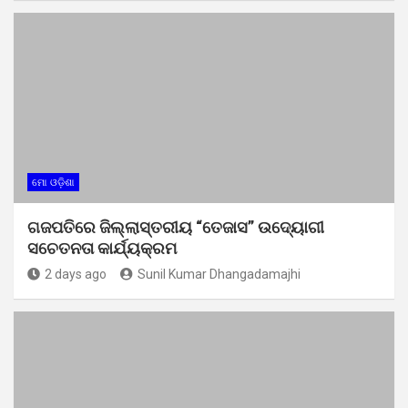
ମୋ ଓଡ଼ିଶା
ଗଜପତିରେ ଜିଲ୍ଲାସ୍ତରୀୟ “ତେଜାସ” ଉଦ୍ୟୋଗୀ
ସଚେତନତା କାର୍ଯ୍ୟକ୍ରମ
2 days ago
Sunil Kumar Dhangadamajhi