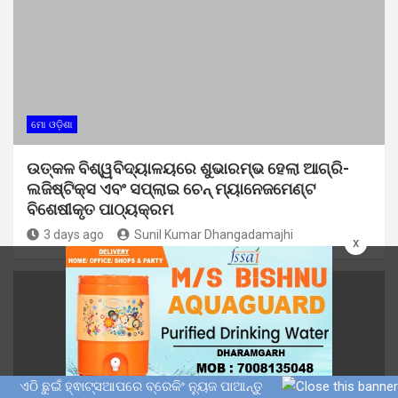
ମୋ ଓଡ଼ିଶା
ଉତ୍କଳ ବିଶ୍ୱବିଦ୍ୟାଳୟରେ ଶୁଭାରମ୍ଭ ହେଲା ଆଗ୍ରି-
ଲଜିଷ୍ଟିକ୍ସ ଏବଂ ସପ୍ଲାଇ ଚେନ୍ ମ୍ୟାନେଜମେଣ୍ଟ
ବିଶେଷୀକୃତ ପାଠ୍ୟକ୍ରମ
3 days ago
Sunil Kumar Dhangadamajhi
x
ଏଠି ଛୁଇଁ ହ୍ଵାଟ୍ସଆପରେ ବ୍ରେକିଂ ନ୍ୟୁଜ ପାଆନ୍ତୁ