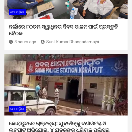
ମୋ ଓଡ଼ିଶା
ନର୍ଲାରେ ୮୦ତମ ସ୍ୱାଧିନତା ଦିବସ ପାଳନ ପାଇଁ ପ୍ରସ୍ତୁତି
ବୈଠକ
3 hours ago
Sunil Kumar Dhangadamajhi
ମୋ ଓଡ଼ିଶା
କୋରାପୁଟରେ ଚାଞ୍ଚଲ୍ୟ: ଯୁବତୀଙ୍କୁ ଟଣାଓଟରା ଓ
ଲୁଟପାଟ୍ ଅଭିଯୋଗ, ୪ ଯୁବକଙ୍କୁ ଧରିବାକୁ ପୁଲିସର