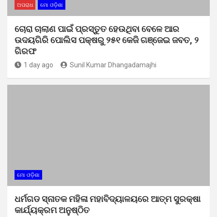
ଅପରାଧ
ମୋ ଓଡ଼ିଶା
ଚୋରା ଚାଲାଣ ପାଇଁ ପ୍ରସ୍ତୁତ ହେଉଥିବା ବେଳେ ଆର
ଉଦୟଗିରି ପୋଲିସ ପକ୍ଷରୁ ୨୫୧ କେଜି ଗଞ୍ଜେଇ ଜବତ, ୨
ଗିରଫ
1 day ago
Sunil Kumar Dhangadamajhi
ମୋ ଓଡ଼ିଶା
ଧର୍ମଗଡ ସ୍ନାତକ ମହିଳା ମହାବିଦ୍ୟାଳୟରେ ଆତ୍ମ ସୁରକ୍ଷା
କାର୍ଯ୍ୟକ୍ରମ ଅନୁଷ୍ଠିତ