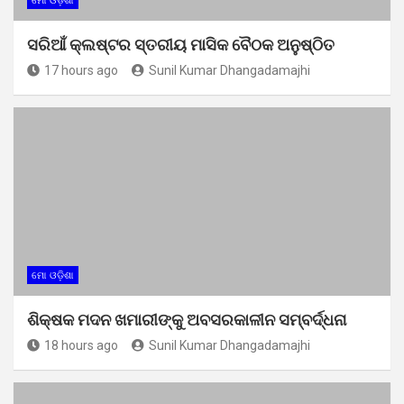
ମୋ ଓଡ଼ିଶା
ସରିଆଁ କ୍ଲଷ୍ଟର ସ୍ତରୀୟ ମାସିକ ବୈଠକ ଅନୁଷ୍ଠିତ
17 hours ago
Sunil Kumar Dhangadamajhi
ମୋ ଓଡ଼ିଶା
ଶିକ୍ଷକ ମଦନ ଖମାରୀଙ୍କୁ ଅବସରକାଳୀନ ସମ୍ବର୍ଦ୍ଧନା
18 hours ago
Sunil Kumar Dhangadamajhi