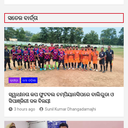
ସତେଜ ବାର୍ତ୍ତା
କ୍ରୀଡ଼ା
ମୋ ଓଡ଼ିଶା
ସ୍ୱାଧୀନତା କପ ଫୁଟବଲ ଚମ୍ପିୟାନସିପରେ ବାଲିଗୁଡା ଓ
ସିପାଞ୍ଜିରୀ ଦଳ ବିଜୟୀ
3 hours ago
Sunil Kumar Dhangadamajhi