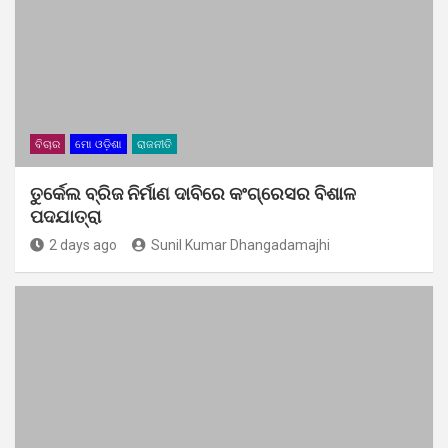
ବିଚାର
ମୋ ଓଡ଼ିଶା
ରାଜନୀତି
ତୁର୍କେଲ ବ୍ରିଜ ନିର୍ମାଣ ଦାବିରେ କଂଗ୍ରେସର ବିଶାଳ
ପଦଯାତ୍ରା
2 days ago
Sunil Kumar Dhangadamajhi