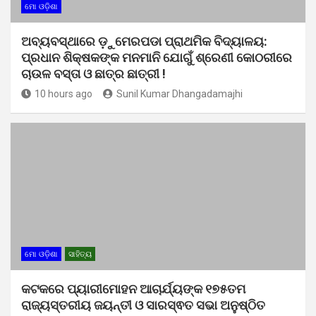
ମୋ ଓଡ଼ିଶା
ଅବ୍ୟବସ୍ଥାରେ ଡ଼ୁମେରପଡା ପ୍ରାଥମିକ ବିଦ୍ୟାଳୟ:
ପ୍ରଧାନ ଶିକ୍ଷକଙ୍କ ମନମାନି ଯୋଗୁଁ ଶ୍ରେଣୀ କୋଠରୀରେ
ଚାଉଳ ବସ୍ତା ଓ ଛାତ୍ର ଛାତ୍ରୀ !
10 hours ago
Sunil Kumar Dhangadamajhi
ମୋ ଓଡ଼ିଶା
ସାହିତ୍ୟ
କଟକରେ ପ୍ୟାରୀମୋହନ ଆଚାର୍ଯ୍ୟଙ୍କ ୧୭୫ତମ
ରାଜ୍ୟସ୍ତରୀୟ ଜୟନ୍ତୀ ଓ ସାରସ୍ଵତ ସଭା ଅନୁଷ୍ଠିତ