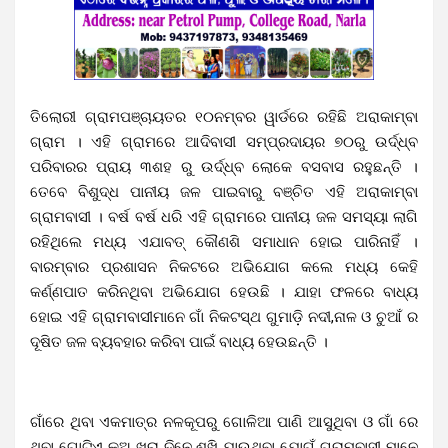
ତିଲୋରୀ ଗ୍ରାମପଞ୍ଚାୟତର ୧୦ନମ୍ବର ୱାର୍ଡରେ ରହିଛି ଅରାକାମ୍ବା
ଗ୍ରାମ । ଏହି ଗ୍ରାମରେ ଆଦିବାସୀ ସମ୍ପ୍ରଦାୟର ୭୦ରୁ ଉର୍ଦ୍ଧ୍ବ
ପରିବାରର ପ୍ରାୟ ୩ଶହ ରୁ ଉର୍ଦ୍ଧ୍ବ ଲୋକେ ବସବାସ ରହୁଛନ୍ତି ।
ତେବେ ବିଶୁଦ୍ଧ ପାନୀୟ ଜଳ ପାଇବାରୁ ବଞ୍ଚିତ ଏହି ଅରାକାମ୍ବା
ଗ୍ରାମବାସୀ । ବର୍ଷ ବର୍ଷ ଧରି ଏହି ଗ୍ରାମରେ ପାନୀୟ ଜଳ ସମସ୍ୟା ଲାଗି
ରହିଥିଲେ ମଧ୍ୟ ଏଯାବତ୍ କୌଣଶି ସମାଧାନ ହୋଇ ପାରିନାହିଁ ।
ବାରମ୍ବାର ପ୍ରଶାସନ ନିକଟରେ ଅଭିଯୋଗ କଲେ ମଧ୍ୟ କେହି
କର୍ଣ୍ଣପାତ କରିନଥିବା ଅଭିଯୋଗ ହେଉଛି । ଯାହା ଫଳରେ ବାଧ୍ୟ
ହୋଇ ଏହି ଗ୍ରାମବାସୀମାନେ ଗାଁ ନିକଟସ୍ଥ ଗୁମାଡ଼ି ନଦୀ,ନାଳ ଓ ଚୁଆଁ ର
ଦୂଷିତ ଜଳ ବ୍ୟବହାର କରିବା ପାଇଁ ବାଧ୍ୟ ହେଉଛନ୍ତି ।
ଗାଁରେ ଥିବା ଏକମାତ୍ର ନଳକୂପରୁ ଗୋଳିଆ ପାଣି ଆସୁଥିବା ଓ ଗାଁ ରେ
ଥିବା ଗୋଟିଏ କୂଅ ଖରା ଦିନେ ଶୁଖି ଯାଉଥିବା ଯୋଗୁଁ ଗ୍ରାମବାସୀ ମାନେ