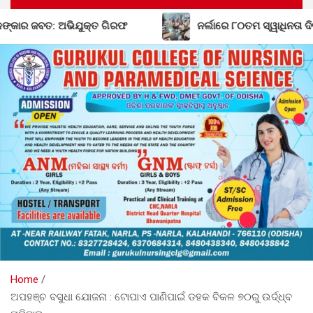
ଯୁକ୍ତ ଗିରଫ
ନର୍ଲାରେ ୮୦ତମ ସ୍ୱାଧିନତା ଦିବସ ପାଳନ ପାଇଁ ପ୍
Home
ଅପହଞ୍ଚ ବସୁଧା ଯୋଜନା : ଟୋପାଏ ପାଣିପାଇଁ ଡହକ ବିକଳ ୭୦ରୁ ଉର୍ଦ୍ଧ୍ବ