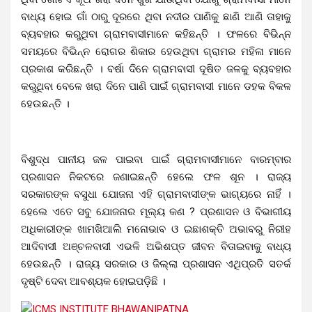
ବାଧ୍ୟ ହୋଇ ଗାଁ ଠାରୁ ଦୂରରେ ଥିବା ନଦୀର ପାଣିକୁ ଛାଣି ଆଣି ତାହାକୁ
ବ୍ୟବହାର କରୁଥିବା ଗ୍ରାମବାସୀମାନେ କହିଛନ୍ତି ।
ଫଳରେ ବିଭିନ୍ନ
ସମୟରେ ବିଭିନ୍ନ ରୋଗର ଶିକାର ହେଉଥିବା ଗ୍ରାମର ମହିଳା ମାନେ
ପ୍ରକାଶ କରିଛନ୍ତି । ବର୍ଷା ଦିନେ ଗ୍ରାମବାସୀ ଦୂଷିତ ଜଳକୁ ବ୍ୟବହାର
କରୁଥିବା ବେଳେ ଖରା ଦିନେ ପାଣି ପାଇଁ ଗ୍ରାମବାସୀ ମାନେ ଡହକ ବିକଳ
ହେଉଛନ୍ତି ।
ବିଶୁଦ୍ଧ ପାନୀୟ ଜଳ ପାଇବା ପାଇଁ ଗ୍ରାମବାସୀମାନେ ବାରମ୍ବାର
ପ୍ରଶାସନ ନିକଟରେ ଜଣାଇଛନ୍ତି ହେଲେ ଫଳ ଶୂନ । ରାଜ୍ୟ
ସରକାରଙ୍କ ବସୁଧା ଯୋଜନା ଏହି ଗ୍ରାମବାସୀଙ୍କ ଭାଗ୍ୟରେ ନାହିଁ ।
ହେଲେ ଏତେ ସବୁ ଯୋଜନାର ମୂଲ୍ୟ କଣ ? ପ୍ରଶାସନ ଓ ବିଭାଗୀୟ
ଅଧିକାରୀଙ୍କ ଖାମଖିଆଲି ମନୋଭାବ ଓ ଇଛାଶକ୍ତି ଅଭାବରୁ ନିରୀହ
ଆଦିବାସୀ ଅଞ୍ଚଳବାସୀ ଏଭଳି ଅଭିଶପ୍ତ ଜୀବନ ବିତାଇବାକୁ ବାଧ୍ୟ
ହେଉଛନ୍ତି । ରାଜ୍ୟ ସରକାର ଓ ଜିଲ୍ଲା ପ୍ରଶାସନ ଏଥିପ୍ରତି ସତର୍କ
ଦୃଷ୍ଟି ଦେବା ଆବଶ୍ୟକ ହୋଇପଡ଼ିଛି ।