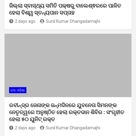
ଜିଲ୍ଲା ସ୍ବାସ୍ଥ୍ୟ ସମିତି ପକ୍ଷରୁ ବାଲେଶ୍ଵରରେ ପାଳିତ
ହେଲା ବିଶ୍ୱ ସ୍ତନ୍ୟପାନ ସପ୍ତାହ
2 days ago
Sunil Kumar Dhangadamajhi
ମୋ ଓଡ଼ିଶା
ରବୀନ୍ଦ୍ର ଜେନାଙ୍କ ଜନ୍ମଦିନରେ ଯୁବନେତା ସିମନଙ୍କ
ନେତୃତ୍ୱରେ ଅନୁଷ୍ଠିତ ହେଲା ରକ୍ତଦାନ ଶିବିର : ସଂଗୃହୀତ
ହେଲା ୫୦ ୟୁନିଟ୍ ରକ୍ତ
2 days ago
Sunil Kumar Dhangadamajhi