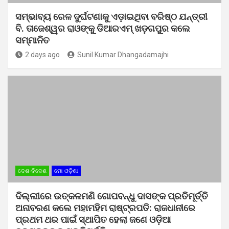
ସମ୍ଭାବ୍ୟ ରେଳ ଦୁର୍ଘଟଣାକୁ ଏଡ଼ାଇଥିବା ବରିଷ୍ଠ ଯନ୍ତ୍ରୀ
ବି. ତାଜେଶ୍ୱର ରାଓଙ୍କୁ ଡିଆରଏମ୍ ଖଡ଼ଗପୁର କଲେ
ସମ୍ମାନିତ
2 days ago
Sunil Kumar Dhangadamajhi
ଦେଶ-ବିଦେଶ
ମୋ ଓଡ଼ିଶା
ଦିଲ୍ଲୀରେ ଉତ୍କଳମଣି ଗୋପବନ୍ଧୁ ଦାସଙ୍କ ପ୍ରତିମୂର୍ତ୍ତି
ଅନାବରଣ କଲେ ମହାମହିମ ରାଷ୍ଟ୍ରପତି: ରାଜଧାନୀରେ
ପ୍ରଥମ ଥର ପାଇଁ ସ୍ଥାପିତ ହେଲା ଜଣେ ଓଡ଼ିଆ