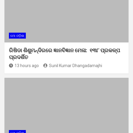
ମୋ ଓଡ଼ିଶା
ରିଷିଡା ଶିଶୁମନ୍ଦିରରେ ଜ୍ଞାନବିଜ୍ଞାନ ମେଳା: ୧୩୮ ପ୍ରକଳ୍ପ
ପ୍ରଦର୍ଶିତ
13 hours ago
Sunil Kumar Dhangadamajhi