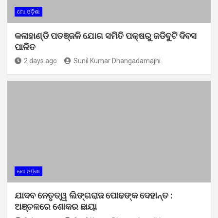
ମୋ ଓଡ଼ିଶା
କଳାହାଣ୍ଡି ପତଞ୍ଜଳି ଯୋଗ ସମିତି ପକ୍ଷରୁ ଜଡିବୁଟି ଦିବସ
ପାଳିତ
2 days ago
Sunil Kumar Dhangadamajhi
ମୋ ଓଡ଼ିଶା
ଯାଦବ ନେତୃତ୍ୱ ଲିଙ୍ଗରାଜ ପୋଢଙ୍କ ଦେହାନ୍ତ :
ଅଞ୍ଚଳରେ ଶୋକର ଛାୟା