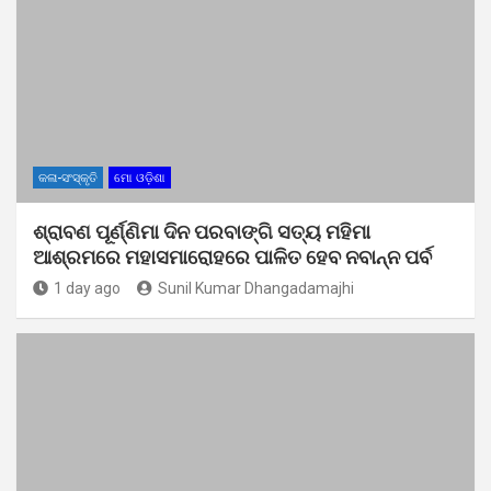
କଳା-ସଂସ୍କୃତି
ମୋ ଓଡ଼ିଶା
ଶ୍ରାବଣ ପୂର୍ଣ୍ଣିମା ଦିନ ପରବାଙ୍ଗି ସତ୍ୟ ମହିମା
ଆଶ୍ରମରେ ମହାସମାରୋହରେ ପାଳିତ ହେବ ନବାନ୍ନ ପର୍ବ
1 day ago
Sunil Kumar Dhangadamajhi