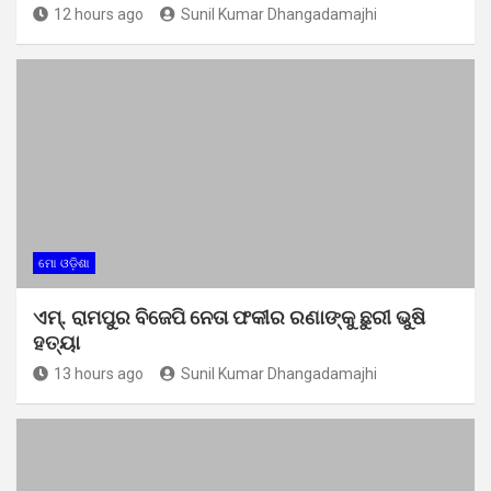
12 hours ago
Sunil Kumar Dhangadamajhi
ମୋ ଓଡ଼ିଶା
ଏମ୍. ରାମପୁର ବିଜେପି ନେତା ଫକୀର ରଣାଙ୍କୁ ଛୁରୀ ଭୁଷି
ହତ୍ୟା
13 hours ago
Sunil Kumar Dhangadamajhi