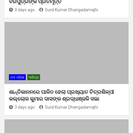
ବରପୁତ୍ରଙ୍କ ପ୍ରତିମୂର୍ତ୍ତି
3 days ago
Sunil Kumar Dhangadamajhi
ମୋ ଓଡ଼ିଶା
ସାହିତ୍ୟ
ଶାନ୍ତିକାନନରେ ପାଳିତ ହେଲା ପ୍ରଖ୍ୟାତ ଚିତ୍ରଶିଳ୍ପୀ
କଲ୍ଲୋଳ କୁମାର ଦାସଙ୍କ ଶ୍ରଦ୍ଧାଞ୍ଜଳି ସଭା
3 days ago
Sunil Kumar Dhangadamajhi