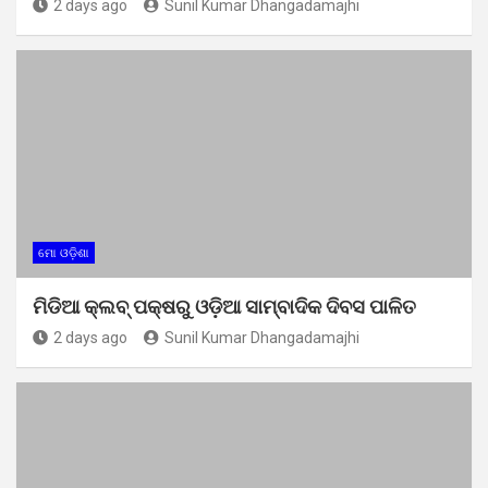
2 days ago
Sunil Kumar Dhangadamajhi
ମୋ ଓଡ଼ିଶା
ମିଡିଆ କ୍ଲବ୍ ପକ୍ଷରୁ ଓଡ଼ିଆ ସାମ୍ବାଦିକ ଦିବସ ପାଳିତ
2 days ago
Sunil Kumar Dhangadamajhi