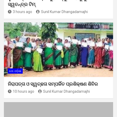
ସ୍ୱତନ୍ତ୍ର ଟିମ୍
3 hours ago
Sunil Kumar Dhangadamajhi
ମୋ ଓଡ଼ିଶା
ନିରାପତ୍ତା ଓ ସ୍ୱଚ୍ଛତା ସମ୍ପର୍କିତ ପ୍ରଶିକ୍ଷଣ ଶିବିର
10 hours ago
Sunil Kumar Dhangadamajhi