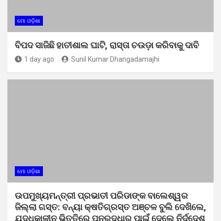
ମୋ ଓଡ଼ିଶା
ବିପଦ ସାଜିଛି ହାତୀଶାଲ ଘାଟି, ରାସ୍ତା ଚଉଡ଼ା କରିବାକୁ ଦାବି
1 day ago
Sunil Kumar Dhangadamajhi
ମୋ ଓଡ଼ିଶା
ଉପମୁଖ୍ୟମନ୍ତ୍ରୀ ପ୍ରଭାତୀ ପରିଡାଙ୍କ ବାଲେଶ୍ୱର
ଜିଲ୍ଲା ଗସ୍ତ: ବନ୍ୟା କ୍ଷତିଗ୍ରସ୍ତ ଅଞ୍ଚଳ ବୁଲି ଦେଖିଲେ,
ଯୁଦ୍ଧକାଳୀନ ଭିତ୍ତିରେ ପୁନରୁଦ୍ଧାର ପାଇଁ ଦେଲେ ନିର୍ଦ୍ଦେଶ