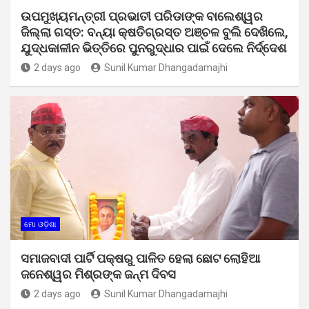
ଉପମୁଖ୍ୟମନ୍ତ୍ରୀ ପ୍ରଭାତୀ ପରିଡାଙ୍କ ବାଲେଶ୍ୱର
ଜିଲ୍ଲା ଗସ୍ତ: ବନ୍ୟା କ୍ଷତିଗ୍ରସ୍ତ ଅଞ୍ଚଳ ବୁଲି ଦେଖିଲେ,
ଯୁଦ୍ଧକାଳୀନ ଭିତ୍ତିରେ ପୁନରୁଦ୍ଧାର ପାଇଁ ଦେଲେ ନିର୍ଦ୍ଦେଶ
2 days ago
Sunil Kumar Dhangadamajhi
ମୋ ଓଡ଼ିଶା
ସମାଜବାଦୀ ପାର୍ଟି ପକ୍ଷରୁ ପାଳିତ ହେଲା ଛୋଟ ଲୋହିଆ
ଜନେଶ୍ୱର ମିଶ୍ରଙ୍କ ଜନ୍ମ ଦିବସ
2 days ago
Sunil Kumar Dhangadamajhi