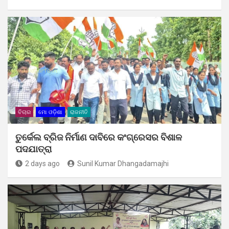
ବିଚାର
ମୋ ଓଡ଼ିଶା
ରାଜନୀତି
ତୁର୍କେଲ ବ୍ରିଜ ନିର୍ମାଣ ଦାବିରେ କଂଗ୍ରେସର ବିଶାଳ
ପଦଯାତ୍ରା
2 days ago
Sunil Kumar Dhangadamajhi