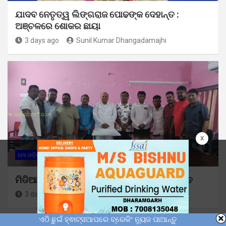
ଯାଦବ ନେତୃତ୍ୱ ଲିଙ୍ଗରାଜ ପୋଢଙ୍କ ଦେହାନ୍ତ :
ଅଞ୍ଚଳରେ ଶୋକର ଛାୟା
3 days ago
Sunil Kumar Dhangadamajhi
x
ମୋ ଓଡ଼ିଶା
ମିଡିଆ କ୍ଲବ୍ ପକ୍ଷରୁ ଓଡ଼ିଆ ସାମ୍ବାଦିକ ଦିବସ ପାଳିତ
3 days ago
Sunil Kumar Dhangadamajhi
ଏଠି ଛୁଇଁ ହ୍ଵାଟ୍ସଆପରେ ବ୍ରେକିଂ ନ୍ୟୁଜ ପାଆନ୍ତୁ