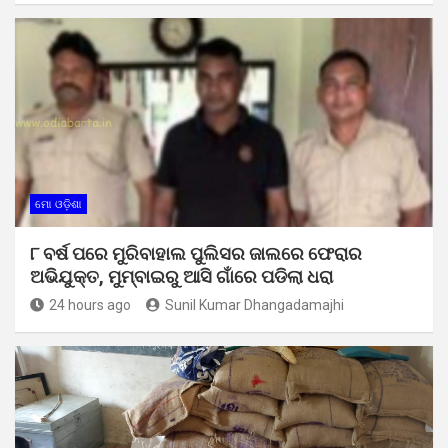
ମୋ ଓଡ଼ିଶା
୮ ବର୍ଷ ପରେ ମୁରିବାହାଲ ପୁଲିସର ଜାଲରେ ଫେରାର
ଅଭିଯୁକ୍ତ, ମୁମ୍ବାଇରୁ ଆସି ଗାଁରେ ପଡିଲା ଧରା
24 hours ago
Sunil Kumar Dhangadamajhi