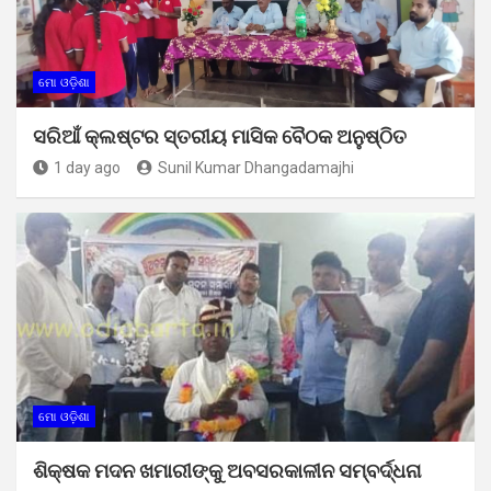
ମୋ ଓଡ଼ିଶା
ସରିଆଁ କ୍ଲଷ୍ଟର ସ୍ତରୀୟ ମାସିକ ବୈଠକ ଅନୁଷ୍ଠିତ
1 day ago
Sunil Kumar Dhangadamajhi
ମୋ ଓଡ଼ିଶା
ଶିକ୍ଷକ ମଦନ ଖମାରୀଙ୍କୁ ଅବସରକାଳୀନ ସମ୍ବର୍ଦ୍ଧନା