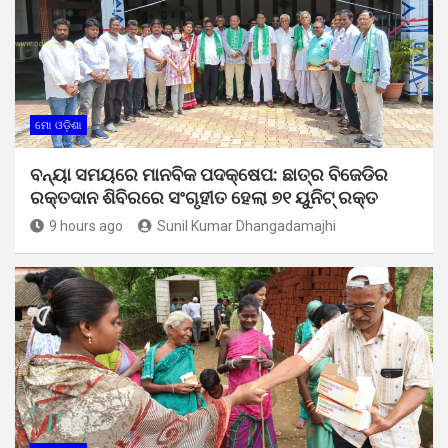
ମୋ ଓଡ଼ିଶା
ବନ୍ୟା ସମୟରେ ମାନବିକ ପଦକ୍ଷେପ: ଛାତ୍ର ବିଜେଡିର
ରକ୍ତଦାନ ଶିବିରରେ ସଂଗୃହୀତ ହେଲା ୭୧ ୟୁନିଟ୍ ରକ୍ତ
9 hours ago
Sunil Kumar Dhangadamajhi