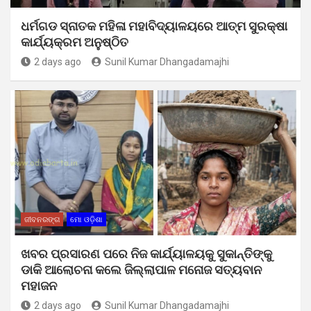
ଧର୍ମଗଡ ସ୍ନାତକ ମହିଳା ମହାବିଦ୍ୟାଳୟରେ ଆତ୍ମ ସୁରକ୍ଷା
କାର୍ଯ୍ୟକ୍ରମ ଅନୁଷ୍ଠିତ
2 days ago
Sunil Kumar Dhangadamajhi
ଜୀବନରଙ୍ଗ
ମୋ ଓଡ଼ିଶା
ଖବର ପ୍ରସାରଣ ପରେ ନିଜ କାର୍ଯ୍ୟାଳୟକୁ ସୁକାନ୍ତିଙ୍କୁ
ଡାକି ଆଲୋଚନା କଲେ ଜିଲ୍ଲାପାଳ ମନୋଜ ସତ୍ୟବାନ
ମହାଜନ
2 days ago
Sunil Kumar Dhangadamajhi