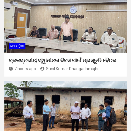
ମୋ ଓଡ଼ିଶା
ବ୍ଳକସ୍ତରୀୟ ସ୍ୱାଧୀନତା ଦିବସ ପାଇଁ ପ୍ରସ୍ତୁତି ବୈଠକ
7 hours ago
Sunil Kumar Dhangadamajhi