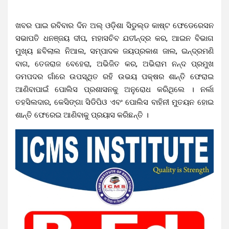
ଖବର ପାଇ ରବିବାର ଦିନ ଅଲ୍ ଓଡ଼ିଶା ସିଡୁଲ୍ଡ କାଷ୍ଟ ଫେଡେରେସନ
ସଭାପତି ଧନଞ୍ଜୟ ଦୀପ, ମହାସଚିବ ଯତୀନ୍ଦ୍ର କର, ଆଇନ ବିଭାଗ
ମୁଖ୍ୟ ଛବିଲାଲ ନିଆଲ, ସମ୍ପାଦକ ଜୟପ୍ରକାଶ ଜାଲ, ଇନ୍ଦ୍ରମଣି
ବାଗ, ତେଜରାଜ ବେହେରା, ଅଭିଜିତ କର, ଅଭିରାମ ନନ୍ଦ ପ୍ରମୁଖ
ଡମପଦର ଗାଁରେ ଉପସ୍ଥିତ ରହି ଉଭୟ ପକ୍ଷର ଶାନ୍ତି ଫେରାଇ
ଆଣିବାପାଇଁ ପୋଲିସ ପ୍ରଶାସନକୁ ଅନୁରୋଧ କରିଥିଲେ । ନର୍ଲା
ତହସିଲଦାର, କେସିଙ୍ଗା ସିଡିପିଓ ଏବଂ ପୋଲିସ ବାହିନୀ ମୁତୟନ ହୋଇ
ଶାନ୍ତି ଫେରେଇ ଆଣିବାକୁ ପ୍ରୟାସ କରିଛନ୍ତି ।