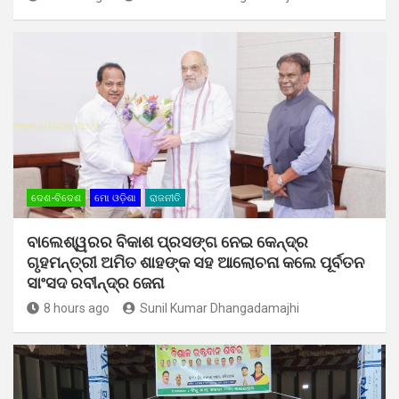
ଦେଶ-ବିଦେଶ
ମୋ ଓଡ଼ିଶା
ରାଜନୀତି
ବାଲେଶ୍ୱରର ବିକାଶ ପ୍ରସଙ୍ଗ ନେଇ କେନ୍ଦ୍ର
ଗୃହମନ୍ତ୍ରୀ ଅମିତ ଶାହଙ୍କ ସହ ଆଲୋଚନା କଲେ ପୂର୍ବତନ
ସାଂସଦ ରବୀନ୍ଦ୍ର ଜେନା
8 hours ago
Sunil Kumar Dhangadamajhi