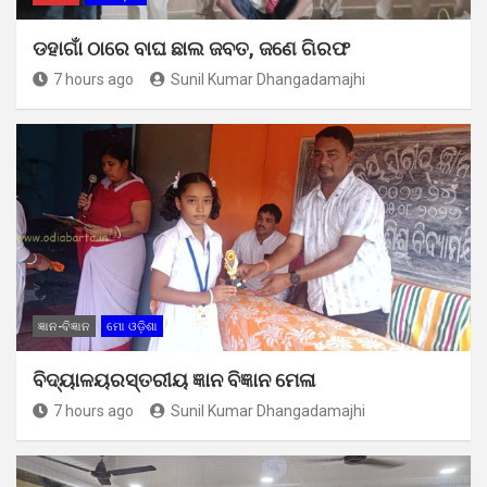
ଡହାଗାଁ ଠାରେ ବାଘ ଛାଲ ଜବତ, ଜଣେ ଗିରଫ
7 hours ago
Sunil Kumar Dhangadamajhi
ଜ୍ଞାନ-ବିଜ୍ଞାନ
ମୋ ଓଡ଼ିଶା
ବିଦ୍ୟାଳୟରସ୍ତରୀୟ ଜ୍ଞାନ ବିଜ୍ଞାନ ମେଳା
7 hours ago
Sunil Kumar Dhangadamajhi