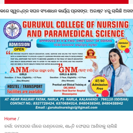
ୟ ପ୍ରସଙ୍ଗ: ଅଗଷ୍ଟ ୪ରୁ ଚାଲିଛି ଅସଙ୍ଗତି ସଂଶୋଧନ
ଡହାଗାଁ
Home
ନର୍ଲା: ଡମପଦର ଗାଁରେ ଗଣ୍ଡଗୋଳ, ଶାନ୍ତି ଫେରାଇ ଆଣିବାକୁ ଚାଲିଛି