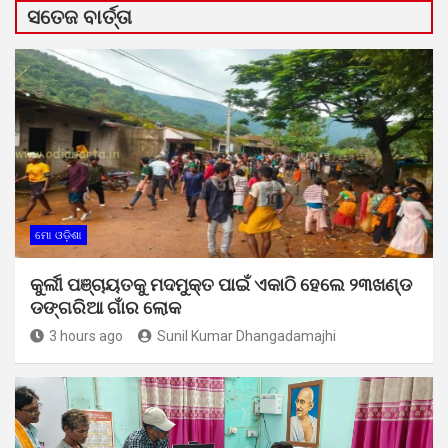
ସତେଜ ବାର୍ତ୍ତା
ମୋ ଓଡ଼ିଶା
କୁର୍ଲୀ ପଞ୍ଚାୟତକୁ ମଦମୁକ୍ତ ପାଇଁ ଏକାଠି ହେଲେ ୨୩ଖଣ୍ଡ
ଡଙ୍ଗରିଆ ଗାଁର ଲୋକ
3 hours ago
Sunil Kumar Dhangadamajhi