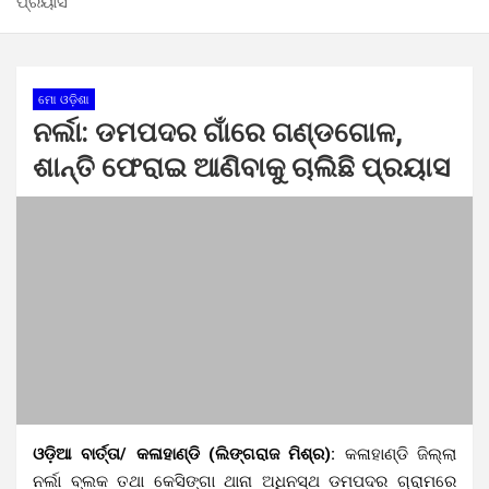
ପ୍ରୟାସ
ମୋ ଓଡ଼ିଶା
ନର୍ଲା: ଡମପଦର ଗାଁରେ ଗଣ୍ଡଗୋଳ,
ଶାନ୍ତି ଫେରାଇ ଆଣିବାକୁ ଚାଲିଛି ପ୍ରୟାସ
ଓଡ଼ିଆ ବାର୍ତ୍ତା/ କଳାହାଣ୍ଡି (ଲିଙ୍ଗରାଜ ମିଶ୍ର):
କଳାହାଣ୍ଡି ଜିଲ୍ଲା
ନର୍ଲା ବ୍ଲକ ତଥା କେସିଙ୍ଗା ଥାନା ଅଧିନସ୍ଥ ଡମପଦର ଗ୍ରାମରେ