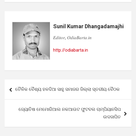
Sunil Kumar Dhangadamajhi
𝐸𝑑𝑖𝑡𝑜𝑟, 𝑂𝑑𝑖𝑎𝐵𝑎𝑟𝑡𝑎.𝑖𝑛
http://odiabarta.in
Post
ତୈଳିକ ବୈଶ୍ୟ ହଳଦିଆ ସାହୁ ସମାଜର ଜିଲ୍ଲା ସ୍ତରୀୟ ବୈଠକ
navigation
ଜ୍ୟୋତିଷ ମେମୋରିଆଲ ନକଆଉଟ ଫୁଟବଲ ଚାମ୍ପିୟାନସିପ
ଉଦଜାପିତ