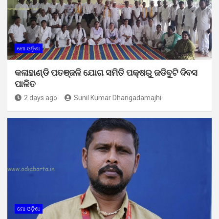
ମୋ ଓଡ଼ିଶା
କଳାହାଣ୍ଡି ପତଞ୍ଜଳି ଯୋଗ ସମିତି ପକ୍ଷରୁ ଜଡିବୁଟି ଦିବସ
ପାଳିତ
2 days ago
Sunil Kumar Dhangadamajhi
ମୋ ଓଡ଼ିଶା