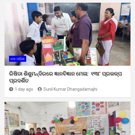
ମୋ ଓଡ଼ିଶା
ରିଷିଡା ଶିଶୁମନ୍ଦିରରେ ଜ୍ଞାନବିଜ୍ଞାନ ମେଳା: ୧୩୮ ପ୍ରକଳ୍ପ
ପ୍ରଦର୍ଶିତ
1 day ago
Sunil Kumar Dhangadamajhi