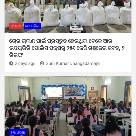
ଅପରାଧ
ମୋ ଓଡ଼ିଶା
ଚୋରା ଚାଲାଣ ପାଇଁ ପ୍ରସ୍ତୁତ ହେଉଥିବା ବେଳେ ଆର
ଉଦୟଗିରି ପୋଲିସ ପକ୍ଷରୁ ୨୫୧ କେଜି ଗଞ୍ଜେଇ ଜବତ, ୨
ଗିରଫ
2 days ago
Sunil Kumar Dhangadamajhi
ମୋ ଓଡ଼ିଶା