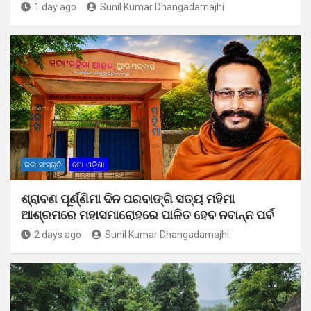
1 day ago
Sunil Kumar Dhangadamajhi
କଳା-ସଂସ୍କୃତି
ମୋ ଓଡ଼ିଶା
ଶ୍ରାବଣ ପୂର୍ଣ୍ଣିମା ଦିନ ପରବାଙ୍ଗି ସତ୍ୟ ମହିମା
ଆଶ୍ରମରେ ମହାସମାରୋହରେ ପାଳିତ ହେବ ନବାନ୍ନ ପର୍ବ
2 days ago
Sunil Kumar Dhangadamajhi