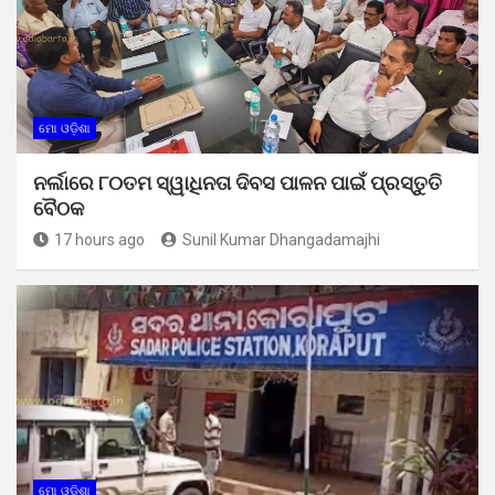
ମୋ ଓଡ଼ିଶା
ନର୍ଲାରେ ୮୦ତମ ସ୍ୱାଧିନତା ଦିବସ ପାଳନ ପାଇଁ ପ୍ରସ୍ତୁତି
ବୈଠକ
17 hours ago
Sunil Kumar Dhangadamajhi
ମୋ ଓଡ଼ିଶା