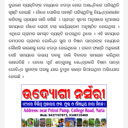
ଦୁଇଜଣ ବ୍ୟକ୍ତିଙ୍କ ମଧ୍ୟରେ ଝଗଡ଼ା ହୋଇ ଅଶାନ୍ତିକର ପରିସ୍ଥିତି
ସୃଷ୍ଟି ହୋଇଛି । ଗାଁରେ ପୋଲିସ ପହଞ୍ଚି ପରିସ୍ଥିତିକୁ ନିୟନ୍ତ୍ରଣାଧୀନ
କରିବାକୁ ପ୍ରୟାସ ଜାରି ରଖିଛି । ପ୍ରାପ୍ତ ସୂଚନା ଅନୁସାରେ ନୂଆଖାଇ
ସମୟରେ ଗାଁରେ ରୋଗୀ ବଲା କାର୍ଯ୍ୟକ୍ରମ ଅନୁଷ୍ଠିତ ହୋଇଥିଲା ।
ଏଥିରେ ଗ୍ରାମର ସମସ୍ତ ବ୍ୟକ୍ତି ଉପସ୍ଥିତ ଥିଲେ । ଏହି ସମୟରେ
ଡମପଦର ଗ୍ରାମର ଗୋବିନ୍ଦ ସୁନା ଓ ବିଷମ ପାତ୍ରଙ୍କ ମଧ୍ୟରେ
କୌଣସି କାରଣକୁ ନେଇ ଝଗଡ଼ା ହୋଇଥିଲେ । ପଲମ ଫାଣ୍ଡି ଅଧିକାରୀ
ସେହି ସମୟରେ ଉଭୟ ଦଳକୁ ଡାକି ବିବାଦର ସମାଧାନ କରିଥିବା
ଜଣାପଡିଛି । ହେଲେ ପୂର୍ବ ଶତ୍ରୁତାକୁ କେନ୍ଦ୍ରକରି ବିଷମ ପାତ୍ର
ଗୋବିନ୍ଦ ସୁନାଙ୍କ ଘରକୁ ଯାଇ ତୁମୁଳ କାଣ୍ଡ ଭିଆଇଥିବା ଅଭିଯୋଗ
ହୋଇଛି ।