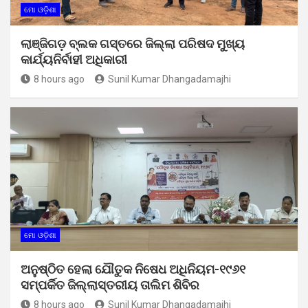
ମୋ ଓଡ଼ିଶା
ଲାଞ୍ଜିଗଡ଼ ବ୍ଲକ ଗସ୍ତରେ ଜିଲ୍ଲା ପରିଷଦ ମୁଖ୍ୟ
କାର୍ଯ୍ୟନିର୍ବାହୀ ଅଧିକାରୀ
8 hours ago
Sunil Kumar Dhangadamajhi
ମୋ ଓଡ଼ିଶା
ଅନୁଷ୍ଠିତ ହେଲା ଯୌତୁକ ନିଷେଧ ଅଧିନିୟମ-୧୯୬୧
ସମ୍ପର୍କିତ ଜିଲ୍ଲାସ୍ତରୀୟ ତାଲିମ ଶିବିର
8 hours ago
Sunil Kumar Dhangadamajhi