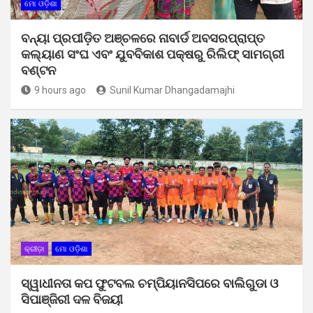
ମୋ ଓଡ଼ିଶା
ବନ୍ୟା ପ୍ରପୀଡ଼ିତ ଅଞ୍ଚଳରେ ନାବାର୍ଡ ଅବସରପ୍ରାପ୍ତ
କଲ୍ୟାଣ ସଂଘ ଏବଂ ଯୁବବିକାଶ ପକ୍ଷରୁ ରିଲିଫ୍ ସାମଗ୍ରୀ
ବଣ୍ଟନ
9 hours ago
Sunil Kumar Dhangadamajhi
କ୍ରୀଡ଼ା
ମୋ ଓଡ଼ିଶା
ସ୍ୱାଧୀନତା କପ ଫୁଟବଲ ଚମ୍ପିୟାନସିପରେ ବାଲିଗୁଡା ଓ
ସିପାଞ୍ଜିରୀ ଦଳ ବିଜୟୀ