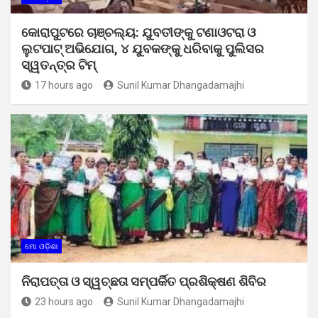
କୋରାପୁଟରେ ଚାଞ୍ଚଲ୍ୟ: ଯୁବତୀଙ୍କୁ ଟଣାଓଟରା ଓ
ଲୁଟପାଟ୍ ଅଭିଯୋଗ, ୪ ଯୁବକଙ୍କୁ ଧରିବାକୁ ପୁଲିସର
ସ୍ୱତନ୍ତ୍ର ଟିମ୍
17 hours ago
Sunil Kumar Dhangadamajhi
ମୋ ଓଡ଼ିଶା
ନିରାପତ୍ତା ଓ ସ୍ୱଚ୍ଛତା ସମ୍ପର୍କିତ ପ୍ରଶିକ୍ଷଣ ଶିବିର
23 hours ago
Sunil Kumar Dhangadamajhi