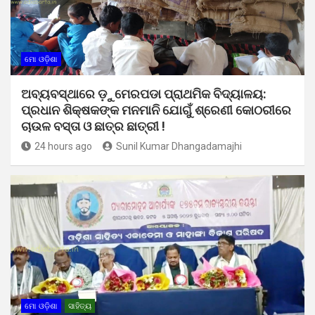
ମୋ ଓଡ଼ିଶା
ଅବ୍ୟବସ୍ଥାରେ ଡ଼ୁମେରପଡା ପ୍ରାଥମିକ ବିଦ୍ୟାଳୟ:
ପ୍ରଧାନ ଶିକ୍ଷକଙ୍କ ମନମାନି ଯୋଗୁଁ ଶ୍ରେଣୀ କୋଠରୀରେ
ଚାଉଳ ବସ୍ତା ଓ ଛାତ୍ର ଛାତ୍ରୀ !
24 hours ago
Sunil Kumar Dhangadamajhi
ମୋ ଓଡ଼ିଶା
ସାହିତ୍ୟ