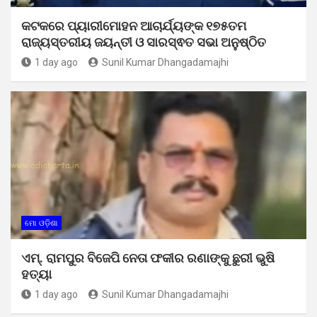
କଟକରେ ପ୍ୟାରୀମୋହନ ଆଚାର୍ଯ୍ୟଙ୍କ ୧୭୫ତମ
ରାଜ୍ୟସ୍ତରୀୟ ଜୟନ୍ତୀ ଓ ସାରସ୍ଵତ ସଭା ଅନୁଷ୍ଠିତ
1 day ago
Sunil Kumar Dhangadamajhi
ମୋ ଓଡ଼ିଶା
ଏମ୍. ରାମପୁର ବିଜେପି ନେତା ଫକୀର ରଣାଙ୍କୁ ଛୁରୀ ଭୁଷି
ହତ୍ୟା
1 day ago
Sunil Kumar Dhangadamajhi