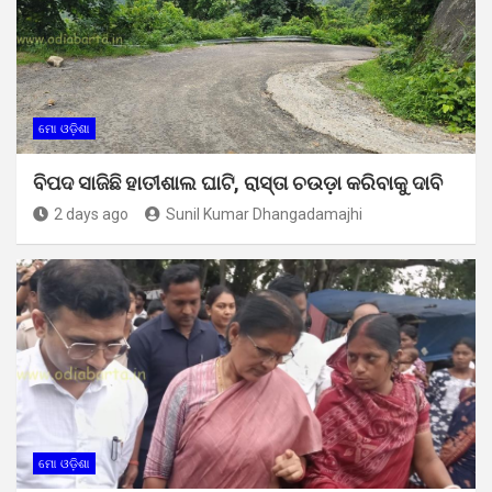
ମୋ ଓଡ଼ିଶା
ବିପଦ ସାଜିଛି ହାତୀଶାଲ ଘାଟି, ରାସ୍ତା ଚଉଡ଼ା କରିବାକୁ ଦାବି
2 days ago
Sunil Kumar Dhangadamajhi
ମୋ ଓଡ଼ିଶା