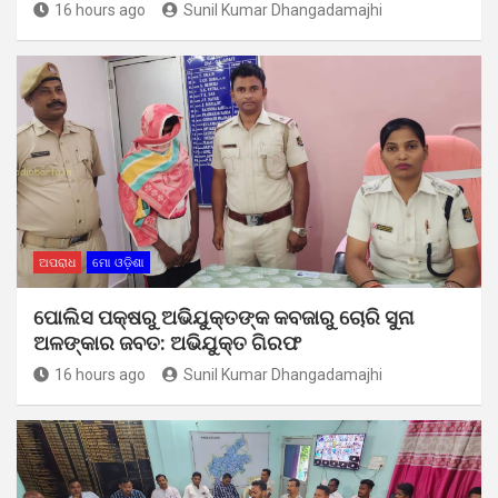
16 hours ago
Sunil Kumar Dhangadamajhi
ଅପରାଧ
ମୋ ଓଡ଼ିଶା
ପୋଲିସ ପକ୍ଷରୁ ଅଭିଯୁକ୍ତଙ୍କ କବଜାରୁ ଚୋରି ସୁନା
ଅଳଙ୍କାର ଜବତ: ଅଭିଯୁକ୍ତ ଗିରଫ
16 hours ago
Sunil Kumar Dhangadamajhi