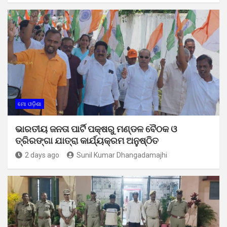
ମୋ ଓଡ଼ିଶା
ଭାରତୀୟ ଜନତା ପାର୍ଟି ପକ୍ଷରୁ ମଣ୍ଡଳ ବୈଠକ ଓ
ତ୍ରିରଙ୍ଗା ଯାତ୍ରା କାର୍ଯ୍ୟକ୍ରମ ଅନୁଷ୍ଠିତ
2 days ago
Sunil Kumar Dhangadamajhi