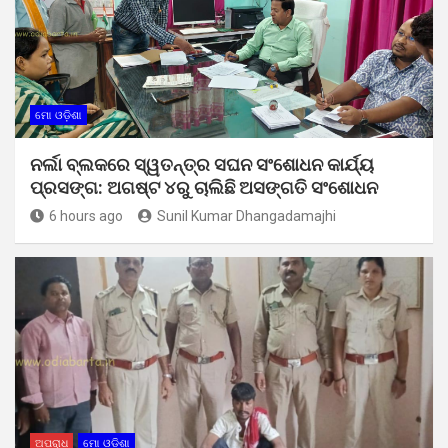
ମୋ ଓଡ଼ିଶା
ନର୍ଲା ବ୍ଲକରେ ସ୍ୱତନ୍ତ୍ର ସଘନ ସଂଶୋଧନ କାର୍ଯ୍ୟ
ପ୍ରସଙ୍ଗ: ଅଗଷ୍ଟ ୪ରୁ ଚାଲିଛି ଅସଙ୍ଗତି ସଂଶୋଧନ
6 hours ago
Sunil Kumar Dhangadamajhi
ଅପରାଧ
ମୋ ଓଡ଼ିଶା