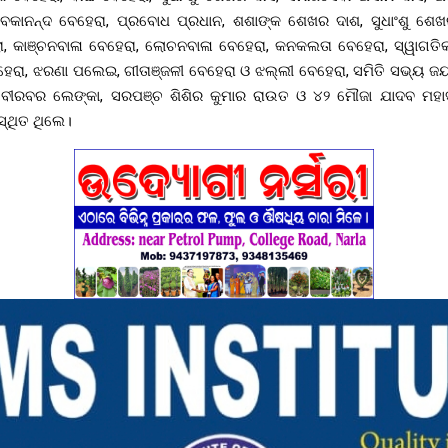
ବେକାନନ୍ଦ ବେହେରା, ପ୍ରବୋଧ ପ୍ରଧାନ, ଶଶାଙ୍କ ଶେଖର ଦାଶ, ସୁଧାଂଶୁ ଶ
ରା, କାଞ୍ଚନବାଳା ବେହେରା, ଲୋଚନବାଳା ବେହେରା, କନକଲତା ବେହେରା, ସ୍ୱାଗତିକ
ହେରା, ଝରଣା ପଲେଇ, ଗୀତାଞ୍ଜଳୀ ବେହେରା ଓ ଝଲ୍ଲୀ ବେହେରା, ସମିତି ସଭ୍ୟ ଜୟକ
 ବୀରବର ଲେଙ୍କା, ସରପଞ୍ଚ ଶିଶିର କୁମାର ରାଉତ ଓ ୪୨ ମୌଜା ଯାଦବ ମହ
୍ଥିତ ଥିଲେ।