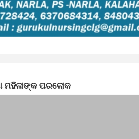
ଣା ମହିଳାଙ୍କ ପରଲୋକ