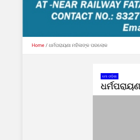
Home
ଧର୍ମପରାୟଣା ମହିଳାଙ୍କ ପରଲୋକ
ମୋ ଓଡ଼ିଶା
ଧର୍ମପରାୟ