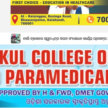
ା ବ୍ଲକରେ ସ୍ୱତନ୍ତ୍ର ସଘନ ସଂଶୋଧନ କାର୍ଯ୍ୟ ପ୍ରସଙ୍ଗ: ଅଗଷ୍ଟ ୪ରୁ ଚାଲିଛି