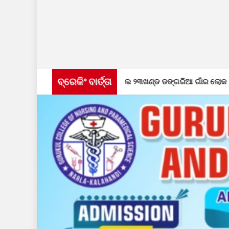
ବ୍ରେକିଂ ବାର୍ତ୍ତା
ମୁକ୍ତ ପାଇଁ ଏକାଠି ହେଲେ ୨୩ଖଣ୍ଡ ଡଙ୍ଗରିଆ ଗାଁର ଲୋକ
ନର୍ଲ