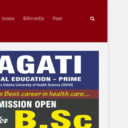
ଅପରାଧ
ଭିଡିଓ ବାର୍ତ୍ତା
ବିଚାର