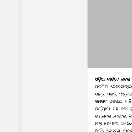
ଓଡ଼ିଆ ବାର୍ତ୍ତା/ କଟ
ପ୍ରମିଳା ବେହେରାଙ୍
ଶାନ୍ତ, ସରଳ, ମିଷ୍ଟଭ
ସମସ୍ତ ସଦସ୍ୟ, ଜ୍ଞା
ମର୍ଯ୍ୟାଦା ସହ ଶେଷ
ଭମରବର ବେହେରା, ବିମ
ନାଲୁ ବେହେରା, ଧୀରେ
ଅର୍ଜୁନ ବେହେରା, ବା