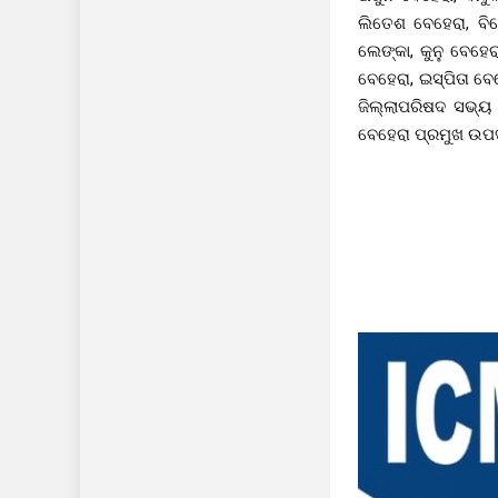
ଲିତେଶ ବେହେରା, ବି
ଲେଙ୍କା, କୁନୁ ବେହେ
ବେହେରା, ଇସ୍ପିତା ବେ
ଜିଲ୍ଲାପରିଷଦ ସଭ୍ୟ
ବେହେରା ପ୍ରମୁଖ ଉପସ