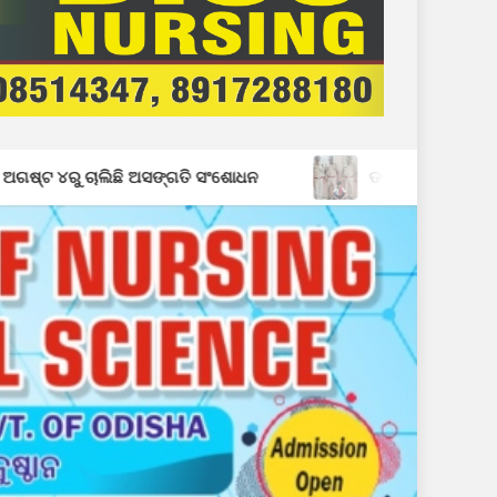
 ଅସଙ୍ଗତି ସଂଶୋଧନ
ଡହାଗାଁ ଠାରେ ବାଘ ଛାଲ ଜବତ, ଜଣେ ଗିର