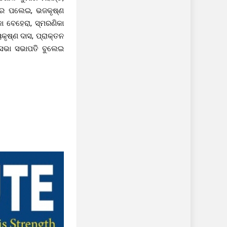
େଖର ପଲେଇ, ଭଜକୃଷ୍ଣ
ା ବେହେରା, ସ୍ମରଣିକା
ୃଷ୍ଣ ଦାସ, ପ୍ରାକ୍ତନ
ାସଭା ସଭାପତି ବୁଲେଇ