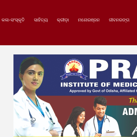
କଳା-ସଂସ୍କୃତି
ସାହିତ୍ୟ
କ୍ରୀଡ଼ା
ମନୋରଞ୍ଜନ
ଜୀବନରଙ୍ଗ