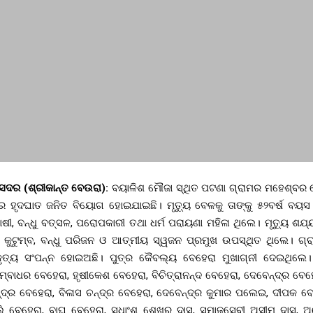
କ ସଦର (ଶ୍ରୀକାନ୍ତ ବେଉରା):
ବୟାଳିଶ ମୌଜା ସ୍ଥିତ ପଟଣା ଗ୍ରାମର ମହେଶ୍ବର ବ
କର ହୃଦଘାତ ଜନିତ ବିୟୋଗ ହୋଇଯାଇଛି। ମୃତ୍ୟୁ ବେଳକୁ ତାଙ୍କୁ ୫୨ବର୍ଷ ବୟ
ାଷୀ, ବନ୍ଧୁ ବତ୍ସଳ, ପରୋପକାରୀ ତଥା ଧର୍ମ ପରାୟଣା ମହିଳା ଥିଲେ। ମୃତ୍ୟୁ ଶଯ
ତି କୁଟୁମ୍ବ, ବନ୍ଧୁ ପରିଜନ ଓ ଆତ୍ମୀୟ ସ୍ୱଜନ ପ୍ରମୁଖ ଉପସ୍ଥିତ ଥିଲେ। ଗ୍ରା
କୃତ୍ୟ ସଂପନ୍ନ ହୋଇଅଛି। ପୁତ୍ର କୈବଲ୍ୟ ବେହେରା ମୁଖାଗ୍ନୀ ଦେଇଥିଲେ। 
୍ବାଧର ବେହେରା, ହୃଷୀକେଶ ବେହେରା, ବିଚିତ୍ରାନନ୍ଦ ବେହେରା, ଦେବେନ୍ଦ୍ର ବେହ
ନ୍ଦ୍ର ବେହେରା, ବିଳାସ ଚନ୍ଦ୍ର ବେହେରା, ଦେବେନ୍ଦ୍ର କୁମାର ପଲେଇ, ଦୀପକ ବେ
ବୁଲି ବେହେରା, ବାଘ ବେହେରା, ସୁଧାଂଶୁ ଶେଖର ଦାସ, ସମାଜସେବୀ ଅସୀମ ଦାସ, ଅ