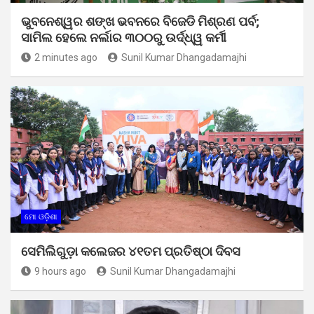
ଭୁବନେଶ୍ୱର ଶଙ୍ଖ ଭବନରେ ବିଜେଡି ମିଶ୍ରଣ ପର୍ବ;
ସାମିଲ ହେଲେ ନର୍ଲାର ୩୦୦ରୁ ଉର୍ଦ୍ଧ୍ୱ କର୍ମୀ
2 minutes ago
Sunil Kumar Dhangadamajhi
ମୋ ଓଡ଼ିଶା
ସେମିଲିଗୁଡ଼ା କଲେଜର ୪୧ତମ ପ୍ରତିଷ୍ଠା ଦିବସ
9 hours ago
Sunil Kumar Dhangadamajhi