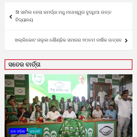
Post
5t ସାମିଲ ହେଲା କମର୍ଦ୍ଧା ମଧୁ ମହେଶ୍ୱର ବୁଦ୍ଧିଆ ଉଚ୍ଚ
navigation
ବିଦ୍ୟାଳୟ
ଖଲ୍ଲିକୋଟ ତାଳୁକା ଶୌଣ୍ଢିକ ସମାଜର ୭୦ତମ ବାର୍ଷିକ ଉତ୍ସବ
ସତେଜ ବାର୍ତ୍ତା
ମୋ ଓଡ଼ିଶା
ରାଜନୀତି