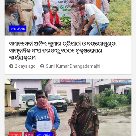
ମୋ ଓଡ଼ିଶା
ସମାଜସେବୀ ଅନିଲ କୁମାର ତ୍ରିପାଠୀ ଓ ବଙ୍ଗୋମୁଣ୍ଡା
ସାମ୍ବାଦିକ ସଂଘ ତରଫରୁ ୧୦୦୧ ବୃକ୍ଷରୋପଣ
କାର୍ଯ୍ୟକ୍ରମ
2 days ago
Sunil Kumar Dhangadamajhi
ଅପରାଧ
ବିଚାର
ମୋ ଓଡ଼ିଶା