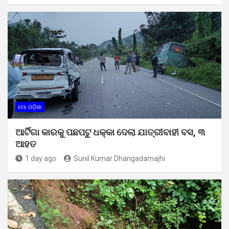
ମୋ ଓଡ଼ିଶା
ଆର୍ଟିଗା କାରକୁ ପଛପଟୁ ଧକ୍କା ଦେଲା ଯାତ୍ରୀବାହୀ ବସ, ୩
ଆହତ
1 day ago
Sunil Kumar Dhangadamajhi