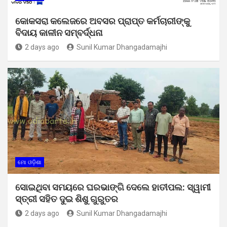
କୋକସରା କଲେଜରେ ଅବସର ପ୍ରାପ୍ତ କର୍ମଚାରୀଙ୍କୁ
ବିଦାୟ କାଳୀନ ସମ୍ବର୍ଦ୍ଧନା
2 days ago
Sunil Kumar Dhangadamajhi
ମୋ ଓଡ଼ିଶା
ସୋଇଥିବା ସମୟରେ ଘରଭାଙ୍ଗି ଦେଲେ ହାତୀପଲ: ସ୍ୱାମୀ
ସ୍ତ୍ରୀ ସହିତ ଦୁଇ ଶିଶୁ ଗୁରୁତର
2 days ago
Sunil Kumar Dhangadamajhi