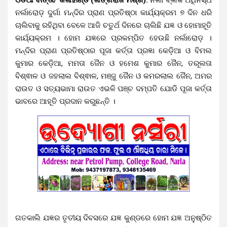
ନର୍ଲାରୋଡ଼ ଦୁର୍ଗା ମନ୍ଦିର ପ୍ରାଣ ପ୍ରତିଷ୍ଠା କାର୍ଯ୍ୟକ୍ରମ ୭ ଦିନ ଧରି
ଚାଲିବାକୁ ରହିଥିବା ବେଳେ ଆଜି ଚତୁର୍ଥ ଦିନରେ ଚାଲିଛି ଯଜ୍ଞ ଓ ହୋମାହୂତି
କାର୍ଯ୍ୟକ୍ରମ । ହୋମ ଯଜ୍ଞରେ ପ୍ରକମ୍ପିତ ହେଉଛି ନର୍ଲାରୋଡ଼ ।
ମନ୍ଦିର ପ୍ରାଣ ପ୍ରତିଷ୍ଠାର ପୂଜା କର୍ତ୍ତା ପ୍ରଜ୍ଞା କେଡ଼ିଆ ଓ ବିମଲ
କୁମାର କେଡ଼ିଆ, ମମତା ଜୈନ ଓ ହମେଶ କୁମାର ଜୈନ, ତରୂଲତା
ବିଶ୍ଵାଳ ଓ ଜହଲାଲ ବିଶ୍ଵାଳ, ମଞ୍ଜୁ ଜୈନ ଓ କମରଲାଲ ଜୈନ, ଅମର
ରାଉତ ଓ ସତ୍ୟଭାମା ରାଉତ ଏଭଳି ପଞ୍ଚ ଦମ୍ପତି ଯୋଡି ପୂଜା କର୍ତ୍ତା
ଭାବରେ ଆହୂତି ପ୍ରଦାନ କରୁଛନ୍ତି ।
ଗତକାଲି ଯଜ୍ଞର ତୃତୀୟ ଦିବସରେ ଯଜ୍ଞ କୁଣ୍ଡରେ ହୋମ ଯଜ୍ଞ ଅନୁଷ୍ଠିତ