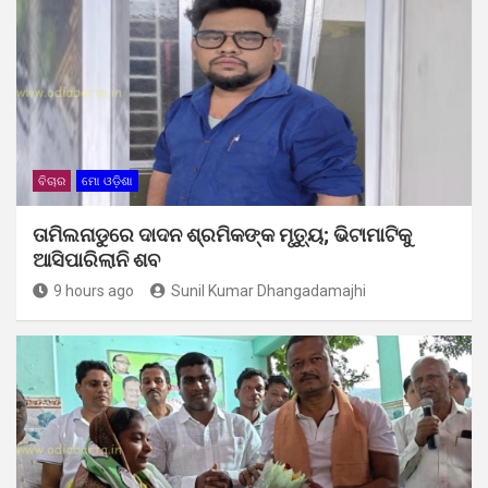
ବିଚାର
ମୋ ଓଡ଼ିଶା
ତାମିଲନାଡୁରେ ଦାଦନ ଶ୍ରମିକଙ୍କ ମୃତ୍ୟୁ; ଭିଟାମାଟିକୁ
ଆସିପାରିଲାନି ଶବ
9 hours ago
Sunil Kumar Dhangadamajhi