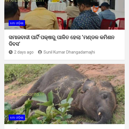
ମୋ ଓଡ଼ିଶା
ସମାଜବାଦୀ ପାର୍ଟି ପକ୍ଷରୁ ପାଳିତ ହେଲା ‘ମଣ୍ଡଳ କମିଶନ
ଦିବସ’
2 days ago
Sunil Kumar Dhangadamajhi
ମୋ ଓଡ଼ିଶା