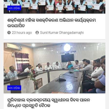
ମୋ ଓଡ଼ିଶା
ଶକ୍ତିଶ୍ରୀ ମହିଳା ସଶକ୍ତିକରଣ ଅଭିଯାନ କାର୍ଯ୍ୟକ୍ରମ
ଉଦଯାପିତ
23 hours ago
Sunil Kumar Dhangadamajhi
ମୋ ଓଡ଼ିଶା
ମୁରିବାହାଲ ବ୍ଲକସ୍ତରୀୟ ସ୍ୱାଧୀନତା ଦିବସ ପାଳନ
ନିମନ୍ତେ ପ୍ରସ୍ତୁତି ବୈଠକ