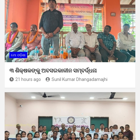
ମୋ ଓଡ଼ିଶା
୩ ଶିକ୍ଷକଙ୍କୁ ଅବସରକାଳୀନ ସମ୍ବର୍ଦ୍ଧନା
21 hours ago
Sunil Kumar Dhangadamajhi