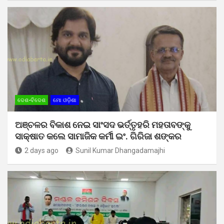
ଦେଶ-ବିଦେଶ
ମୋ ଓଡ଼ିଶା
ଅଞ୍ଚଳର ବିକାଶ ନେଇ ସାଂସଦ ଭର୍ତ୍ତୃହରି ମହତାବଙ୍କୁ
ସାକ୍ଷାତ କଲେ ସାମାଜିକ କର୍ମୀ ଇଂ. ଗିରିଜା ଶଙ୍କର
2 days ago
Sunil Kumar Dhangadamajhi