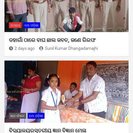
ଅପରାଧ
ମୋ ଓଡ଼ିଶା
ଡହାଗାଁ ଠାରେ ବାଘ ଛାଲ ଜବତ, ଜଣେ ଗିରଫ
2 days ago
Sunil Kumar Dhangadamajhi
ଜ୍ଞାନ-ବିଜ୍ଞାନ
ମୋ ଓଡ଼ିଶା
ବିଦ୍ୟାଳୟରସ୍ତରୀୟ ଜ୍ଞାନ ବିଜ୍ଞାନ ମେଳା