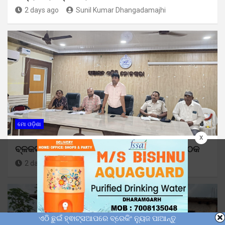
2 days ago
Sunil Kumar Dhangadamajhi
ମୋ ଓଡ଼ିଶା
x
ବ୍ଳକସ୍ତରୀୟ ସ୍ୱାଧୀନତା ଦିବସ ପାଇଁ ପ୍ରସ୍ତୁତି ବୈଠକ
2 days ago
Sunil Kumar Dhangadamajhi
ଏଠି ଛୁଇଁ ହ୍ଵାଟ୍ସଆପରେ ବ୍ରେକିଂ ନ୍ୟୁଜ ପାଆନ୍ତୁ