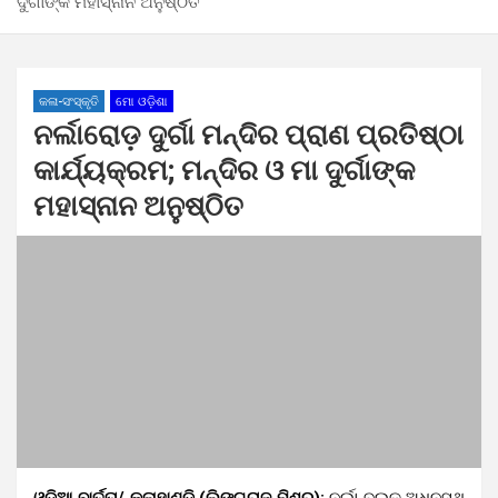
ଦୁର୍ଗାଙ୍କ ମହାସ୍ନାନ ଅନୁଷ୍ଠିତ
କଳା-ସଂସ୍କୃତି
ମୋ ଓଡ଼ିଶା
ନର୍ଲାରୋଡ଼ ଦୁର୍ଗା ମନ୍ଦିର ପ୍ରାଣ ପ୍ରତିଷ୍ଠା
କାର୍ଯ୍ୟକ୍ରମ; ମନ୍ଦିର ଓ ମା ଦୁର୍ଗାଙ୍କ
ମହାସ୍ନାନ ଅନୁଷ୍ଠିତ
ଓଡିଆ ବାର୍ତ୍ତା/ କଳାହାଣ୍ଡି (ଲିଙ୍ଗରାଜ ମିଶ୍ର):
ନର୍ଲା ବ୍ଲକ ଅଧିନସ୍ଥ