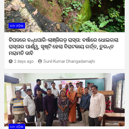
ମୋ ଓଡ଼ିଶା
ବିପଦରେ ବନ୍ଧପାରି-ଲାଞ୍ଜିଗଡ଼ ରାସ୍ତା: ବର୍ଷାରେ ଧୋଇଗଲା
ରାସ୍ତାର ପାର୍ଶ୍ୱ, ସୃଷ୍ଟି ହେଲା ବିରାଟକାୟ ଗର୍ତ୍ତ, ତୁରନ୍ତ
ମରାମତି ଦାବି
2 days ago
Sunil Kumar Dhangadamajhi
ମୋ ଓଡ଼ିଶା