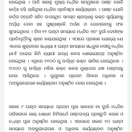
ହୋଇଥିଲା । ଆଜି ସକାଳୁ ମୁଖ୍ୟ ମନ୍ଦିର ସମ୍ମୁଖରେ ପାଞ୍ଚ ଜୋଡି
କର୍ତ୍ତା ବସି ଚାଲିଥିଲା ମନ୍ଦିର ପ୍ରତିଷ୍ଠା କାର୍ଯ୍ୟକ୍ରମ । ପାଞ୍ଚ ଯୋଡି
କର୍ତ୍ତା ଦମ୍ପତି ସହିତ ଉପସ୍ଥିତ ସମସ୍ତ ଶ୍ରଦ୍ଧାଳୁ ଭକ୍ତ ସୂର୍ଯ୍ୟଙ୍କୁ
ଅର୍ଘ୍ୟ ଦେବା ସହ ପୁଷ୍ପାଞ୍ଜଳି ଅର୍ପଣ ଓ ଗୋମାତାଙ୍କୁ ଫଳ
ଖୁଆଇଥିଲେ । ଦିବା ୧୧ ଘଣ୍ଟା ସମୟରେ ମନ୍ଦିର ଏବଂ ଦୁର୍ଗା ଦେବୀଙ୍କ
ପ୍ରତିମୂର୍ତ୍ତିକୁ ସ୍ନାନ କରାଯାଇଥିଲା । ଏଠାରେ ପ୍ରକାଶ ଯୋଗ୍ୟ ଯେ
ଏନେଇ ଶୁକ୍ରବାର ସନ୍ଧ୍ୟା ୫ ଘଣ୍ଟା ସମୟରେ ସାନ୍ଦୁଲ ନଦୀରୁ ମନ୍ଦିର
ଯାଏଁ ଅଢେଇ କିମି ବ୍ୟାପୀ ଭବ୍ୟ କଳସ ଶୋଭାଯାତ୍ରା ଅନୁଷ୍ଠିତ
ହୋଇଥିଲା । ଏଥିରେ ୧୧୦୦ ରୁ ଉର୍ଦ୍ଧ୍ବ ଭକ୍ତ ସାମିଲ ହୋଇଥିଲେ ।
୧୦୦୦ ରୁ ଉର୍ଦ୍ଧ୍ବ ମହିଳା ଭକ୍ତ କଳସ ମୁଣ୍ଡେଇ ଯଜ୍ଞ ମଣ୍ଡପକୁ
ନେଇ ଆସିଥିଲେ । ଗୁରୁବାର ପ୍ରଥମ ଦିନରେ ଅଧିବାସ ଓ
ଅଙ୍କୁରାରୋପଣ କାର୍ଯ୍ୟକ୍ରମ ଅନୁଷ୍ଠିତ ହୋଇ ହୋଇଥିଲା ।
ସକାଳ ୯ ଘଣ୍ଟା ସମୟରେ ପ୍ରଥମ ପୂଜା ଭାବରେ ମା ଦୁର୍ଗା ମନ୍ଦିର
ପରିସରରେ କାୟ ଶୋଧନ ନିମିତାର୍ଥେ ପଞ୍ଚଗବ୍ୟ ପ୍ରସ୍ତୁତି କରଣ ଓ
ଚନ୍ଦ୍ର ପୂଜା ଅନୁଷ୍ଠିତ ହୋଇଥିଲା । ଏହାପରେ ସକାଳ ୧୦ ଘଣ୍ଟା
ସମୟରେ ଅଙ୍କୁରାରୋପଣ ଓ ଅଧିବାସ କାର୍ଯ୍ୟକ୍ରମ ଅନୁଷ୍ଠିତ