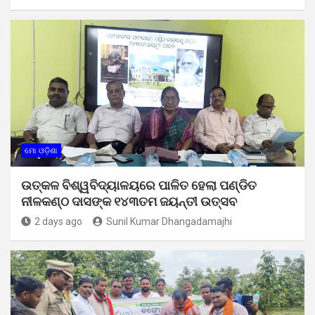
ମୋ ଓଡ଼ିଶା
ଉତ୍କଳ ବିଶ୍ୱବିଦ୍ୟାଳୟରେ ପାଳିତ ହେଲା ପଣ୍ଡିତ
ନୀଳକଣ୍ଠ ଦାସଙ୍କ ୧୪୩ତମ ଜୟନ୍ତୀ ଉତ୍ସବ
2 days ago
Sunil Kumar Dhangadamajhi