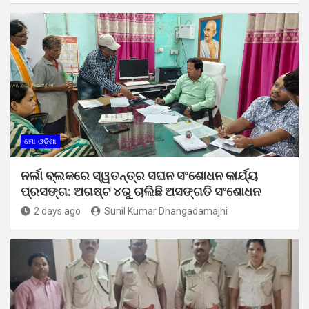
ମୋ ଓଡ଼ିଶା
ନର୍ଲା ବ୍ଲକରେ ସ୍ୱତନ୍ତ୍ର ସଘନ ସଂଶୋଧନ କାର୍ଯ୍ୟ
ପ୍ରସଙ୍ଗ: ଅଗଷ୍ଟ ୪ରୁ ଚାଲିଛି ଅସଙ୍ଗତି ସଂଶୋଧନ
2 days ago
Sunil Kumar Dhangadamajhi