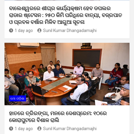
ବାଲେଶ୍ୱରରେ ଶୀଘ୍ର କାର୍ଯ୍ୟକ୍ଷମ ହେବ ଡପଲର
ରାଡାର ଷ୍ଟେସନ : ୨୫୦ କିମି ପରିଧିରେ ବାତ୍ୟା, ବଜ୍ରପାତ
ଓ ପ୍ରବଳ ବର୍ଷାର ମିଳିବ ଆଗୁଆ ସୂଚନା
1 day ago
Sunil Kumar Dhangadamajhi
ମୋ ଓଡ଼ିଶା
ହାତରେ ତ୍ରିରଙ୍ଗା, ମନରେ ଦେଶପ୍ରେମ: ୧୦ରେ
କୋରାପୁଟରେ ବିଶାଳ ରାଲି
1 day ago
Sunil Kumar Dhangadamajhi