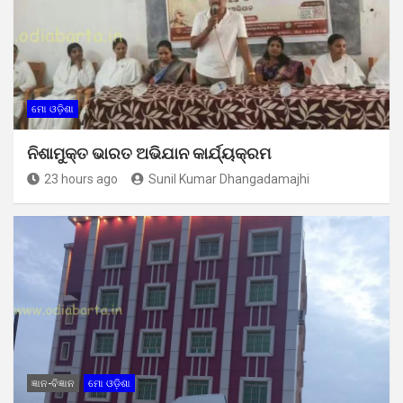
ମୋ ଓଡ଼ିଶା
ନିଶାମୁକ୍ତ ଭାରତ ଅଭିଯାନ କାର୍ଯ୍ୟକ୍ରମ
23 hours ago
Sunil Kumar Dhangadamajhi
ଜ୍ଞାନ-ବିଜ୍ଞାନ
ମୋ ଓଡ଼ିଶା