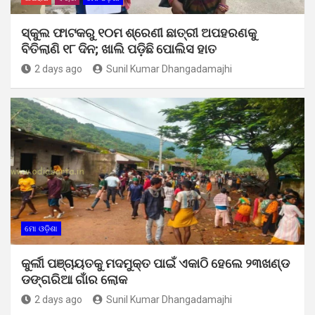
ସ୍କୁଲ ଫାଟକରୁ ୧୦ମ ଶ୍ରେଣୀ ଛାତ୍ରୀ ଅପହରଣକୁ
ବିତିଲାଣି ୧୮ ଦିନ; ଖାଲି ପଡ଼ିଛି ପୋଲିସ ହାତ
2 days ago
Sunil Kumar Dhangadamajhi
ମୋ ଓଡ଼ିଶା
କୁର୍ଲୀ ପଞ୍ଚାୟତକୁ ମଦମୁକ୍ତ ପାଇଁ ଏକାଠି ହେଲେ ୨୩ଖଣ୍ଡ
ଡଙ୍ଗରିଆ ଗାଁର ଲୋକ
2 days ago
Sunil Kumar Dhangadamajhi