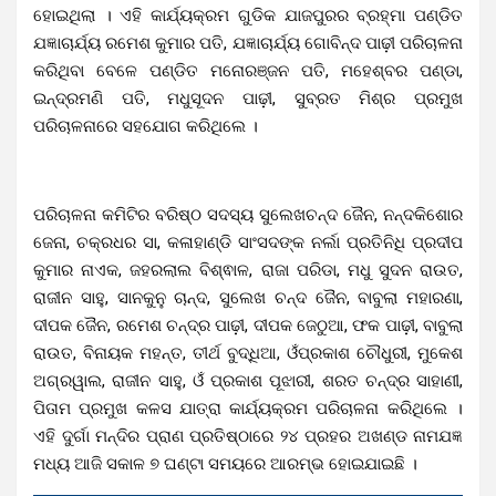
ହୋଇଥିଲା । ଏହି କାର୍ଯ୍ୟକ୍ରମ ଗୁଡିକ ଯାଜପୁରର ବ୍ରହ୍ମା ପଣ୍ଡିତ
ଯଜ୍ଞାଚାର୍ଯ୍ୟ ରମେଶ କୁମାର ପତି, ଯଜ୍ଞାଚାର୍ଯ୍ୟ ଗୋବିନ୍ଦ ପାଢ଼ୀ ପରିଚାଳନା
କରିଥିବା ବେଳେ ପଣ୍ଡିତ ମନୋରଞ୍ଜନ ପତି, ମହେଶ୍ବର ପଣ୍ଡା,
ଇନ୍ଦ୍ରମଣି ପତି, ମଧୁସୂଦନ ପାଢ଼ୀ, ସୁବ୍ରତ ମିଶ୍ର ପ୍ରମୁଖ
ପରିଚାଳନାରେ ସହଯୋଗ କରିଥିଲେ ।
ପରିଚାଳନା କମିଟିର ବରିଷ୍ଠ ସଦସ୍ୟ ସୁଲେଖଚନ୍ଦ ଜୈନ, ନନ୍ଦକିଶୋର
ଜେନା, ଚକ୍ରଧର ସା, କଳାହାଣ୍ଡି ସାଂସଦଙ୍କ ନର୍ଲା ପ୍ରତିନିଧି ପ୍ରଦୀପ
କୁମାର ନାଏକ, ଜହରଲାଲ ବିଶ୍ଵାଳ, ରାଜା ପରିଡା, ମଧୁ ସୁଦନ ରାଉତ,
ରାଜୀନ ସାହୁ, ସାନକୁନୁ ଚାନ୍ଦ, ସୁଲେଖ ଚନ୍ଦ ଜୈନ, ବାବୁଲା ମହାରଣା,
ଦୀପକ ଜୈନ, ରମେଶ ଚନ୍ଦ୍ର ପାଢ଼ୀ, ଦୀପକ ଜେଠୁଆ, ଫକ ପାଢ଼ୀ, ବାବୁଲା
ରାଉତ, ବିନାୟକ ମହନ୍ତ, ତୀର୍ଥ ବୁଦ୍ଧିଆ, ଓଁପ୍ରକାଶ ଚୌଧୁରୀ, ମୁକେଶ
ଅଗ୍ରୱାଲ, ରାଜୀନ ସାହୁ, ଓଁ ପ୍ରକାଶ ପୂଝାରୀ, ଶରତ ଚନ୍ଦ୍ର ସାହାଣୀ,
ପିତାମ ପ୍ରମୁଖ କଳସ ଯାତ୍ରା କାର୍ଯ୍ୟକ୍ରମ ପରିଚାଳନା କରିଥିଲେ ।
ଏହି ଦୁର୍ଗା ମନ୍ଦିର ପ୍ରାଣ ପ୍ରତିଷ୍ଠାରେ ୨୪ ପ୍ରହର ଅଖଣ୍ଡ ନାମଯଜ୍ଞ
ମଧ୍ୟ ଆଜି ସକାଳ ୭ ଘଣ୍ଟା ସମୟରେ ଆରମ୍ଭ ହୋଇଯାଇଛି ।