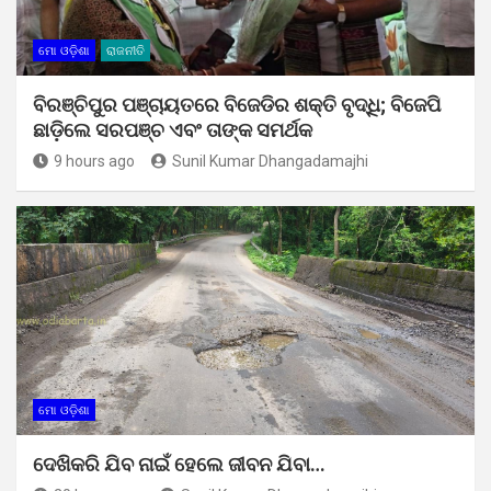
ମୋ ଓଡ଼ିଶା
ରାଜନୀତି
ବିରଞ୍ଚିପୁର ପଞ୍ଚାୟତରେ ବିଜେଡିର ଶକ୍ତି ବୃଦ୍ଧି; ବିଜେପି
ଛାଡ଼ିଲେ ସରପଞ୍ଚ ଏବଂ ତାଙ୍କ ସମର୍ଥକ
9 hours ago
Sunil Kumar Dhangadamajhi
ମୋ ଓଡ଼ିଶା
ଦେଖିକରି ଯିବ ନାଇଁ ହେଲେ ଜୀବନ ଯିବା…