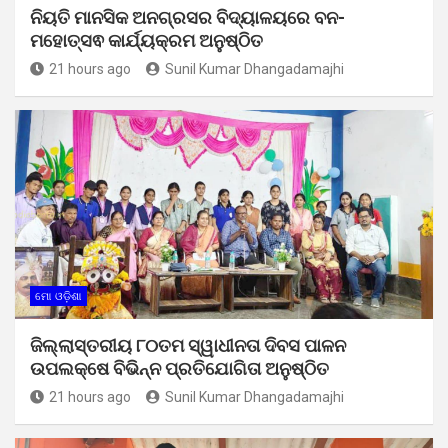
ନିୟତି ମାନସିକ ଅନଗ୍ରସର ବିଦ୍ୟାଳୟରେ ବନ-
ମହୋତ୍ସଵ କାର୍ଯ୍ୟକ୍ରମ ଅନୁଷ୍ଠିତ
21 hours ago
Sunil Kumar Dhangadamajhi
ମୋ ଓଡ଼ିଶା
ଜିଲ୍ଲାସ୍ତରୀୟ ୮୦ତମ ସ୍ୱାଧୀନତା ଦିବସ ପାଳନ
ଉପଲକ୍ଷେ ବିଭିନ୍ନ ପ୍ରତିଯୋଗିତା ଅନୁଷ୍ଠିତ
21 hours ago
Sunil Kumar Dhangadamajhi