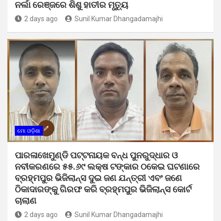
ନର୍ଲା ରେଞ୍ଜରେ ଶିଶୁ ହାତୀର ମୃତ୍ୟୁ
2 days ago
Sunil Kumar Dhangadamajhi
ମୋ ଓଡ଼ିଶା
ପାରଳାଖେମୁଣ୍ଡି ପଟ୍ଟନାୟକ ବନ୍ଧ ପୁନରୁଦ୍ଧାର ଓ
ନବୀକରଣରେ ୫୫.୬୯ ଲକ୍ଷ ଟଙ୍କାର ଠକେଇ ଘଟଣାରେ
ବ୍ରହ୍ମପୁର ଭିଜିଲାନ୍ସ ଦୁଇ ଜଣ ଯନ୍ତ୍ରୀ ଏବଂ ଜଣେ
ଠିକାଦାରଙ୍କୁ ଗିରଫ କରି ବ୍ରହ୍ମପୁର ଭିଜିଲାନ୍ସ କୋର୍ଟ
ଚାଲାଣ
2 days ago
Sunil Kumar Dhangadamajhi