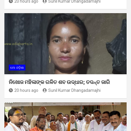
20 hours ago
Sunil Kumar Dhangadamajhi
ମୋ ଓଡ଼ିଶା
ନିଖୋଜ ମହିଳାଙ୍କ ଗଳିତ ଶବ ଉଦ୍ଧାର; ତଦନ୍ତ ଜାରି
20 hours ago
Sunil Kumar Dhangadamajhi