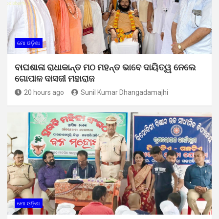
ମୋ ଓଡ଼ିଶା
ବାଘଶାଳା ରାଧାକାନ୍ତ ମଠ ମହନ୍ତ ଭାବେ ଦାୟିତ୍ୱ ନେଲେ
ଗୋପାଳ ଦାସଜୀ ମହାରାଜ
20 hours ago
Sunil Kumar Dhangadamajhi
ମୋ ଓଡ଼ିଶା