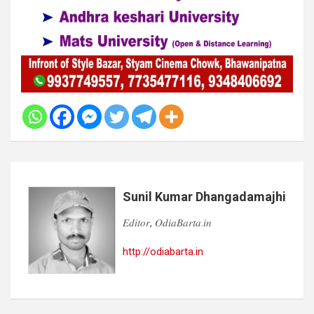
Sunil Kumar Dhangadamajhi
𝐸𝑑𝑖𝑡𝑜𝑟, 𝑂𝑑𝑖𝑎𝐵𝑎𝑟𝑡𝑎.𝑖𝑛
http://odiabarta.in