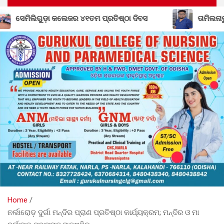
ତିଷ୍ଠା ଦିବସ
ତାମିଲନାଡୁରେ ଦାଦନ ଶ୍ରମିକଙ୍କ ମୃତ୍ୟୁ; ଭିଟାମା
Home
ନର୍ଲାରୋଡ଼ ଦୁର୍ଗା ମନ୍ଦିର ପ୍ରାଣ ପ୍ରତିଷ୍ଠା କାର୍ଯ୍ୟକ୍ରମ; ମନ୍ଦିର ଓ ମା