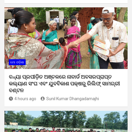
ମୋ ଓଡ଼ିଶା
ବନ୍ୟା ପ୍ରପୀଡ଼ିତ ଅଞ୍ଚଳରେ ନାବାର୍ଡ ଅବସରପ୍ରାପ୍ତ
କଲ୍ୟାଣ ସଂଘ ଏବଂ ଯୁବବିକାଶ ପକ୍ଷରୁ ରିଲିଫ୍ ସାମଗ୍ରୀ
ବଣ୍ଟନ
4 hours ago
Sunil Kumar Dhangadamajhi