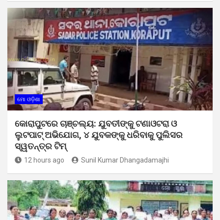
ମୋ ଓଡ଼ିଶା
କୋରାପୁଟରେ ଚାଞ୍ଚଲ୍ୟ: ଯୁବତୀଙ୍କୁ ଟଣାଓଟରା ଓ
ଲୁଟପାଟ୍ ଅଭିଯୋଗ, ୪ ଯୁବକଙ୍କୁ ଧରିବାକୁ ପୁଲିସର
ସ୍ୱତନ୍ତ୍ର ଟିମ୍
12 hours ago
Sunil Kumar Dhangadamajhi