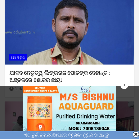
ମୋ ଓଡ଼ିଶା
ଯାଦବ ନେତୃତ୍ୱ ଲିଙ୍ଗରାଜ ପୋଢଙ୍କ ଦେହାନ୍ତ :
ଅଞ୍ଚଳରେ ଶୋକର ଛାୟା
x
2 days ago
Sunil Kumar Dhangadamajhi
ଏଠି ଛୁଇଁ ହ୍ଵାଟ୍ସଆପରେ ବ୍ରେକିଂ ନ୍ୟୁଜ ପାଆନ୍ତୁ