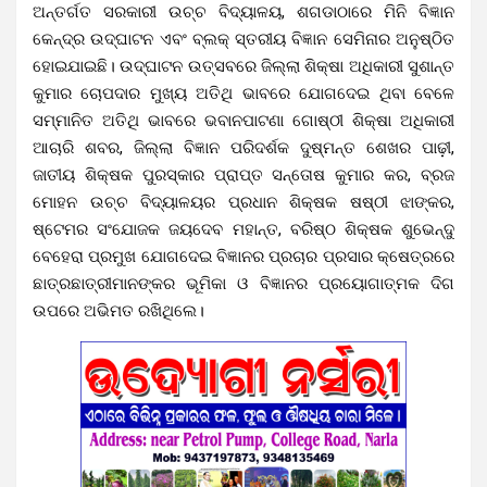
ଅନ୍ତର୍ଗତ ସରକାରୀ ଉଚ୍ଚ ବିଦ୍ୟାଳୟ, ଶଗଡାଠାରେ ମିନି ବିଜ୍ଞାନ
କେନ୍ଦ୍ର ଉଦ୍ଘାଟନ ଏବଂ ବ୍ଲକ୍ ସ୍ତରୀୟ ବିଜ୍ଞାନ ସେମିନାର ଅନୁଷ୍ଠିତ
ହୋଇଯାଇଛି। ଉଦ୍ଘାଟନ ଉତ୍ସବରେ ଜିଲ୍ଲା ଶିକ୍ଷା ଅଧିକାରୀ ସୁଶାନ୍ତ
କୁମାର ଚୋପଦାର ମୁଖ୍ୟ ଅତିଥି ଭାବରେ ଯୋଗଦେଇ ଥିବା ବେଳେ
ସମ୍ମାନିତ ଅତିଥି ଭାବରେ ଭବାନପାଟଣା ଗୋଷ୍ଠୀ ଶିକ୍ଷା ଅଧିକାରୀ
ଆଚାରି ଶବର, ଜିଲ୍ଲା ବିଜ୍ଞାନ ପରିଦର୍ଶକ ଦୁଷ୍ମନ୍ତ ଶେଖର ପାଢ଼ୀ,
ଜାତୀୟ ଶିକ୍ଷକ ପୁରସ୍କାର ପ୍ରାପ୍ତ ସନ୍ତୋଷ କୁମାର କର, ବ୍ରଜ
ମୋହନ ଉଚ୍ଚ ବିଦ୍ୟାଳୟର ପ୍ରଧାନ ଶିକ୍ଷକ ଷଷ୍ଠୀ ଝାଙ୍କର,
ଷ୍ଟେମର ସଂଯୋଜକ ଜୟଦେବ ମହାନ୍ତ, ବରିଷ୍ଠ ଶିକ୍ଷକ ଶୁଭେନ୍ଦୁ
ବେହେରା ପ୍ରମୁଖ ଯୋଗଦେଇ ବିଜ୍ଞାନର ପ୍ରଚାର ପ୍ରସାର କ୍ଷେତ୍ରରେ
ଛାତ୍ରଛାତ୍ରୀମାନଙ୍କର ଭୂମିକା ଓ ବିଜ୍ଞାନର ପ୍ରୟୋଗାତ୍ମକ ଦିଗ
ଉପରେ ଅଭିମତ ରଖିଥିଲେ।