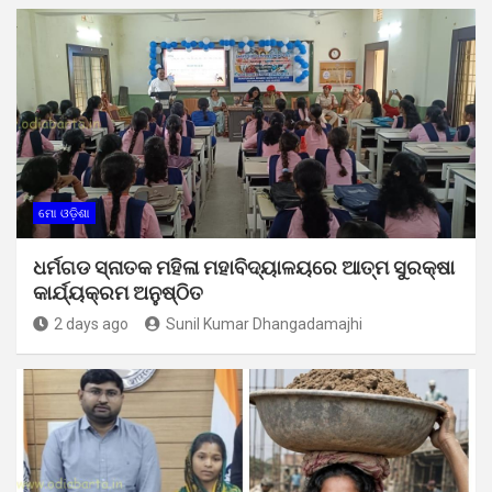
ମୋ ଓଡ଼ିଶା
ଧର୍ମଗଡ ସ୍ନାତକ ମହିଳା ମହାବିଦ୍ୟାଳୟରେ ଆତ୍ମ ସୁରକ୍ଷା
କାର୍ଯ୍ୟକ୍ରମ ଅନୁଷ୍ଠିତ
2 days ago
Sunil Kumar Dhangadamajhi