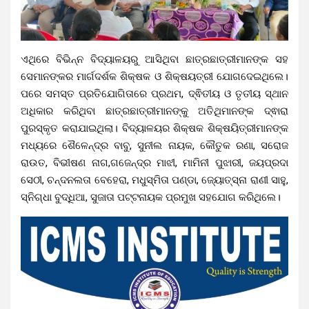
ଏଥିରେ ବିଭିନ୍ନ ବିଦ୍ୟାଳୟରୁ ଆସିଥିବା ଛାତ୍ରଛାତ୍ରୀମାନଙ୍କ ସହ
ସେମାନଙ୍କର ମାର୍ଗଦର୍ଶକ ଶିକ୍ଷକ ଓ ଶିକ୍ଷୟତ୍ରୀ ଯୋଗଦେଇଥିଲେ।
ପରେ ସମସ୍ତ ପ୍ରତିଯୋଗିତାରେ ପ୍ରଥମ, ଦ୍ଵିତୀୟ ଓ ତୃତୀୟ ସ୍ଥାନ
ଅଧିକାର କରିଥିବା ଛାତ୍ରଛାତ୍ରୀମାନଙ୍କୁ ଅତିଥିମାନଙ୍କ ଦ୍ଵାରା
ପୁରସ୍କୃତ କରାଯାଇଥିଲା। ବିଦ୍ୟାଳୟର ଶିକ୍ଷକ ଶିକ୍ଷୟିତ୍ରୀମାନଙ୍କ
ମଧ୍ୟରେ ଶୈଳେନ୍ଦ୍ର ବାବୁ, ସୁନୀଲ ନାୟକ, କୌତୁକ ରଣା, ସରୋଜ
ରାଉତ, ବିଭୀଷଣ ନାଗ,ଗଜେନ୍ଦ୍ର ମାଝୀ, ମାମିନୀ ପୁଝାରୀ, ଜୟପ୍ରଦା
ସେଠୀ, ଚନ୍ଦନଲତା ବେହେରା, ମଧୁସ୍ମିତା ପଣ୍ଡା, ଜ୍ୟୋତ୍ସ୍ନା ରାଣୀ ସାହୁ,
ସ୍ନିଗ୍ଧା ବୁଦ୍ଧିଆ, ସୁଜାତା ପଟ୍ଟନାୟକ ପ୍ରମୁଖ ସହଯୋଗ କରିଥିଲେ।