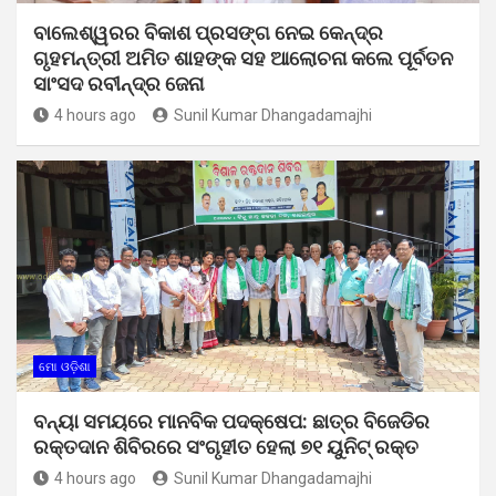
ବାଲେଶ୍ୱରର ବିକାଶ ପ୍ରସଙ୍ଗ ନେଇ କେନ୍ଦ୍ର
ଗୃହମନ୍ତ୍ରୀ ଅମିତ ଶାହଙ୍କ ସହ ଆଲୋଚନା କଲେ ପୂର୍ବତନ
ସାଂସଦ ରବୀନ୍ଦ୍ର ଜେନା
4 hours ago
Sunil Kumar Dhangadamajhi
ମୋ ଓଡ଼ିଶା
ବନ୍ୟା ସମୟରେ ମାନବିକ ପଦକ୍ଷେପ: ଛାତ୍ର ବିଜେଡିର
ରକ୍ତଦାନ ଶିବିରରେ ସଂଗୃହୀତ ହେଲା ୭୧ ୟୁନିଟ୍ ରକ୍ତ
4 hours ago
Sunil Kumar Dhangadamajhi