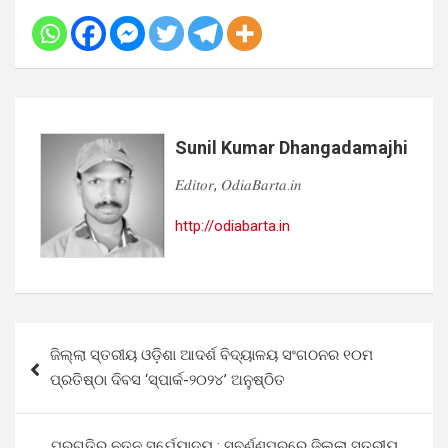
Sunil Kumar Dhangadamajhi
𝐸𝑑𝑖𝑡𝑜𝑟, 𝑂𝑑𝑖𝑎𝐵𝑎𝑟𝑡𝑎.𝑖𝑛
http://odiabarta.in
Post
ଜିଲ୍ଲା ସ୍ତରୀୟ ଓଡ଼ିଶା ଆଦର୍ଶ ବିଦ୍ୟାଳୟ ସଂଗଠନର ୧୦ମ
navigation
ପ୍ରତିଷ୍ଠା ଦିବସ ‘ସ୍ପାର୍କ-୨୦୨୪’ ଅନୁଷ୍ଠିତ
ପ୍ରଗତିର ନୂତନ ସୂର୍ଯ୍ୟୋଦୟ : ସୁବର୍ଣ୍ଣପୁରରେ ଜିଲ୍ଲା ସ୍ତରୀୟ