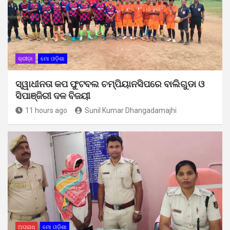
କ୍ରୀଡ଼ା
ମୋ ଓଡ଼ିଶା
ସ୍ୱାଧୀନତା କପ ଫୁଟବଲ ଚମ୍ପିୟାନସିପରେ ବାଲିଗୁଡା ଓ
ସିପାଞ୍ଜିରୀ ଦଳ ବିଜୟୀ
11 hours ago
Sunil Kumar Dhangadamajhi
ଅପରାଧ
ମୋ ଓଡ଼ିଶା