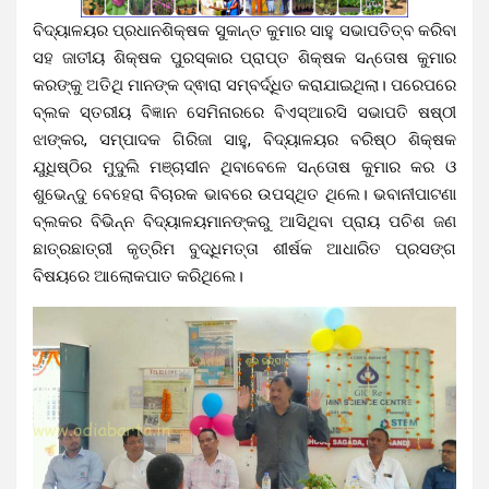
ବିଦ୍ୟାଳୟର ପ୍ରଧାନଶିକ୍ଷକ ସୁକାନ୍ତ କୁମାର ସାହୁ ସଭାପତିତ୍ବ କରିବା
ସହ ଜାତୀୟ ଶିକ୍ଷକ ପୁରସ୍କାର ପ୍ରାପ୍ତ ଶିକ୍ଷକ ସନ୍ତୋଷ କୁମାର
କରଙ୍କୁ ଅତିଥି ମାନଙ୍କ ଦ୍ଵାରା ସମ୍ବର୍ଦ୍ଧିତ କରାଯାଇଥିଲା।
ପରେପରେ
ବ୍ଲକ ସ୍ତରୀୟ ବିଜ୍ଞାନ ସେମିନାରରେ ବିଏସ୍ଆରସି ସଭାପତି ଷଷ୍ଠୀ
ଝାଙ୍କର, ସମ୍ପାଦକ ଗିରିଜା ସାହୁ, ବିଦ୍ୟାଳୟର ବରିଷ୍ଠ ଶିକ୍ଷକ
ଯୁଧିଷ୍ଠିର ମୁଦୁଲି ମଞ୍ଚାସୀନ ଥିବାବେଳେ ସନ୍ତୋଷ କୁମାର କର ଓ
ଶୁଭେନ୍ଦୁ ବେହେରା ବିଚାରକ ଭାବରେ ଉପସ୍ଥିତ ଥିଲେ। ଭବାନୀପାଟଣା
ବ୍ଲକର ବିଭିନ୍ନ ବିଦ୍ୟାଳୟମାନଙ୍କରୁ ଆସିଥିବା ପ୍ରାୟ ପଚିଶ ଜଣ
ଛାତ୍ରଛାତ୍ରୀ କୃତ୍ରିମ ବୁଦ୍ଧିମତ୍ତା ଶୀର୍ଷକ ଆଧାରିତ ପ୍ରସଙ୍ଗ
ବିଷୟରେ ଆଲୋକପାତ କରିଥିଲେ।