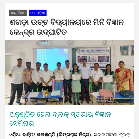
ଜ୍ଞାନ-ବିଜ୍ଞାନ
ମୋ ଓଡ଼ିଶା
ଶଗଡ଼ା ଉଚ୍ଚ ବିଦ୍ୟାଳୟରେ ମିନି ବିଜ୍ଞାନ
କେନ୍ଦ୍ର ଉଦ୍ଘାଟିତ
ଅନୁଷ୍ଠିତ ହେଲା ବ୍ଲକ୍ ସ୍ତରୀୟ ବିଜ୍ଞାନ
ସେମିନାର
ଓଡ଼ିଆ ବାର୍ତ୍ତା/ କଳାହାଣ୍ଡି (ଲିଙ୍ଗରାଜ ମିଶ୍ର):
ଭବାନୀପାଟଣା ବ୍ଲକ୍