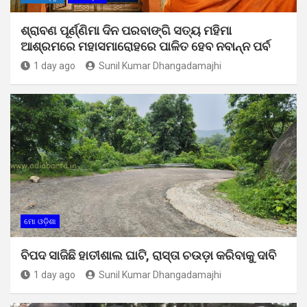
ଶ୍ରାବଣ ପୂର୍ଣ୍ଣିମା ଦିନ ପରବାଙ୍ଗି ସତ୍ୟ ମହିମା
ଆଶ୍ରମରେ ମହାସମାରୋହରେ ପାଳିତ ହେବ ନବାନ୍ନ ପର୍ବ
1 day ago
Sunil Kumar Dhangadamajhi
ମୋ ଓଡ଼ିଶା
ବିପଦ ସାଜିଛି ହାତୀଶାଲ ଘାଟି, ରାସ୍ତା ଚଉଡ଼ା କରିବାକୁ ଦାବି
1 day ago
Sunil Kumar Dhangadamajhi