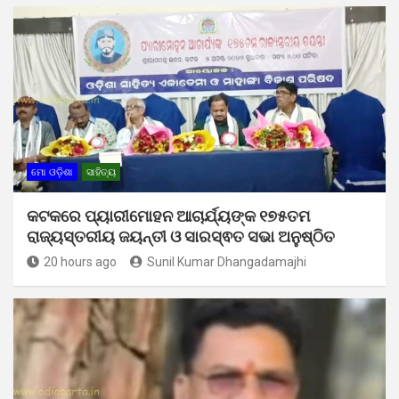
ମୋ ଓଡ଼ିଶା
ସାହିତ୍ୟ
କଟକରେ ପ୍ୟାରୀମୋହନ ଆଚାର୍ଯ୍ୟଙ୍କ ୧୭୫ତମ
ରାଜ୍ୟସ୍ତରୀୟ ଜୟନ୍ତୀ ଓ ସାରସ୍ଵତ ସଭା ଅନୁଷ୍ଠିତ
20 hours ago
Sunil Kumar Dhangadamajhi