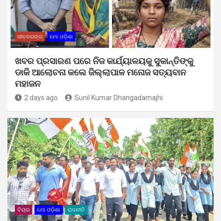
ଜୀବନରଙ୍ଗ
ମୋ ଓଡ଼ିଶା
ଖବର ପ୍ରସାରଣ ପରେ ନିଜ କାର୍ଯ୍ୟାଳୟକୁ ସୁକାନ୍ତିଙ୍କୁ
ଡାକି ଆଲୋଚନା କଲେ ଜିଲ୍ଲାପାଳ ମନୋଜ ସତ୍ୟବାନ
ମହାଜନ
2 days ago
Sunil Kumar Dhangadamajhi
ବିଚାର
ମୋ ଓଡ଼ିଶା
ରାଜନୀତି