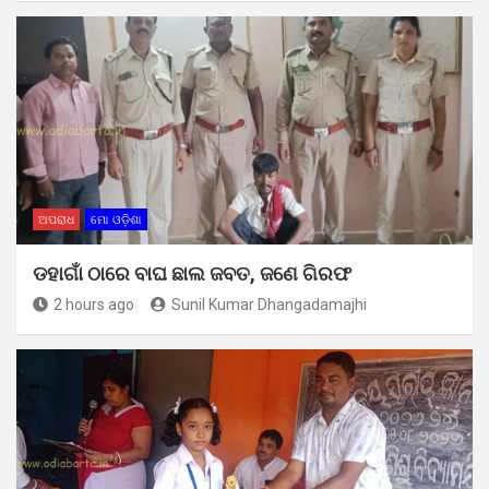
ଅପରାଧ
ମୋ ଓଡ଼ିଶା
ଡହାଗାଁ ଠାରେ ବାଘ ଛାଲ ଜବତ, ଜଣେ ଗିରଫ
2 hours ago
Sunil Kumar Dhangadamajhi