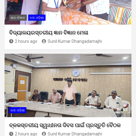
ଜ୍ଞାନ-ବିଜ୍ଞାନ
ମୋ ଓଡ଼ିଶା
ବିଦ୍ୟାଳୟରସ୍ତରୀୟ ଜ୍ଞାନ ବିଜ୍ଞାନ ମେଳା
2 hours ago
Sunil Kumar Dhangadamajhi
ମୋ ଓଡ଼ିଶା
ବ୍ଳକସ୍ତରୀୟ ସ୍ୱାଧୀନତା ଦିବସ ପାଇଁ ପ୍ରସ୍ତୁତି ବୈଠକ
2 hours ago
Sunil Kumar Dhangadamajhi