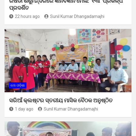
ରିଷିଡା ଶିଶୁମନ୍ଦିରରେ ଜ୍ଞାନବିଜ୍ଞାନ ମେଳା: ୧୩୮ ପ୍ରକଳ୍ପ
ପ୍ରଦର୍ଶିତ
22 hours ago
Sunil Kumar Dhangadamajhi
ମୋ ଓଡ଼ିଶା
ସରିଆଁ କ୍ଲଷ୍ଟର ସ୍ତରୀୟ ମାସିକ ବୈଠକ ଅନୁଷ୍ଠିତ
1 day ago
Sunil Kumar Dhangadamajhi