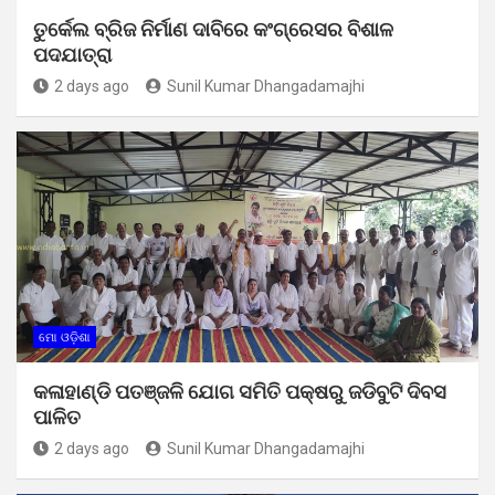
ତୁର୍କେଲ ବ୍ରିଜ ନିର୍ମାଣ ଦାବିରେ କଂଗ୍ରେସର ବିଶାଳ
ପଦଯାତ୍ରା
2 days ago
Sunil Kumar Dhangadamajhi
ମୋ ଓଡ଼ିଶା
କଳାହାଣ୍ଡି ପତଞ୍ଜଳି ଯୋଗ ସମିତି ପକ୍ଷରୁ ଜଡିବୁଟି ଦିବସ
ପାଳିତ
2 days ago
Sunil Kumar Dhangadamajhi