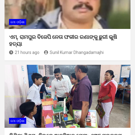
ମୋ ଓଡ଼ିଶା
ଏମ୍. ରାମପୁର ବିଜେପି ନେତା ଫକୀର ରଣାଙ୍କୁ ଛୁରୀ ଭୁଷି
ହତ୍ୟା
21 hours ago
Sunil Kumar Dhangadamajhi
ମୋ ଓଡ଼ିଶା