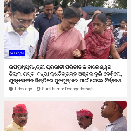
ମୋ ଓଡ଼ିଶା
ଉପମୁଖ୍ୟମନ୍ତ୍ରୀ ପ୍ରଭାତୀ ପରିଡାଙ୍କ ବାଲେଶ୍ୱର
ଜିଲ୍ଲା ଗସ୍ତ: ବନ୍ୟା କ୍ଷତିଗ୍ରସ୍ତ ଅଞ୍ଚଳ ବୁଲି ଦେଖିଲେ,
ଯୁଦ୍ଧକାଳୀନ ଭିତ୍ତିରେ ପୁନରୁଦ୍ଧାର ପାଇଁ ଦେଲେ ନିର୍ଦ୍ଦେଶ
1 day ago
Sunil Kumar Dhangadamajhi