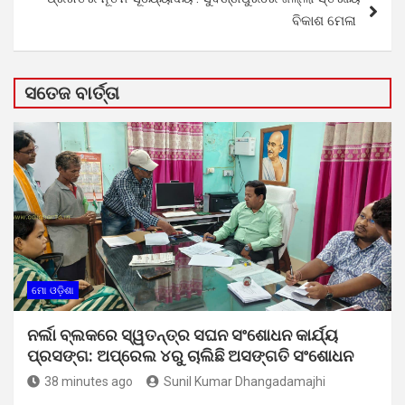
ବିକାଶ ମେଳା
ସତେଜ ବାର୍ତ୍ତା
ମୋ ଓଡ଼ିଶା
ନର୍ଲା ବ୍ଲକରେ ସ୍ୱତନ୍ତ୍ର ସଘନ ସଂଶୋଧନ କାର୍ଯ୍ୟ
ପ୍ରସଙ୍ଗ: ଅପ୍ରେଲ ୪ରୁ ଚାଲିଛି ଅସଙ୍ଗତି ସଂଶୋଧନ
38 minutes ago
Sunil Kumar Dhangadamajhi