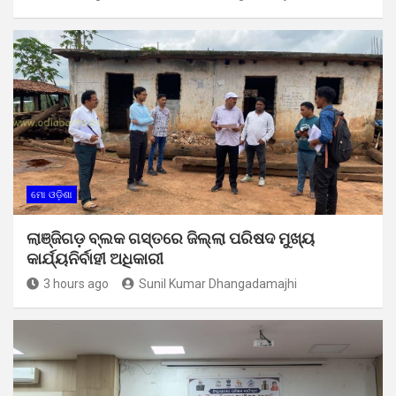
ମୋ ଓଡ଼ିଶା
ଲାଞ୍ଜିଗଡ଼ ବ୍ଲକ ଗସ୍ତରେ ଜିଲ୍ଲା ପରିଷଦ ମୁଖ୍ୟ
କାର୍ଯ୍ୟନିର୍ବାହୀ ଅଧିକାରୀ
3 hours ago
Sunil Kumar Dhangadamajhi