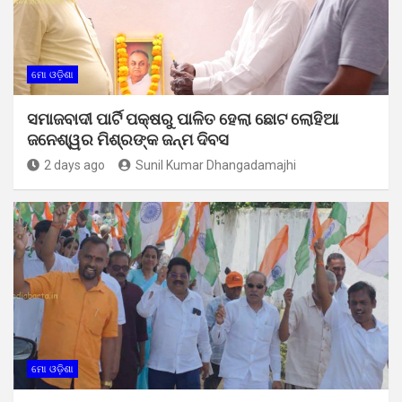
ମୋ ଓଡ଼ିଶା
ସମାଜବାଦୀ ପାର୍ଟି ପକ୍ଷରୁ ପାଳିତ ହେଲା ଛୋଟ ଲୋହିଆ
ଜନେଶ୍ୱର ମିଶ୍ରଙ୍କ ଜନ୍ମ ଦିବସ
2 days ago
Sunil Kumar Dhangadamajhi
ମୋ ଓଡ଼ିଶା