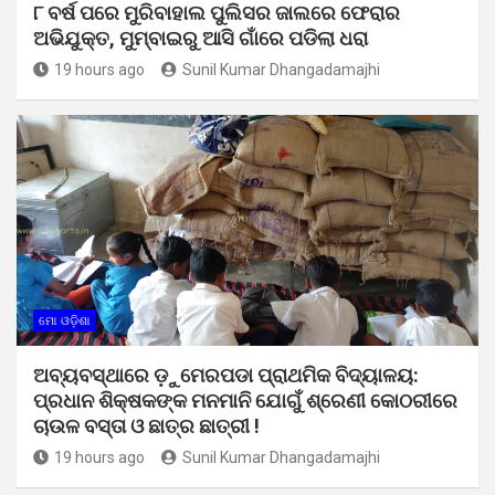
୮ ବର୍ଷ ପରେ ମୁରିବାହାଲ ପୁଲିସର ଜାଲରେ ଫେରାର
ଅଭିଯୁକ୍ତ, ମୁମ୍ବାଇରୁ ଆସି ଗାଁରେ ପଡିଲା ଧରା
19 hours ago
Sunil Kumar Dhangadamajhi
ମୋ ଓଡ଼ିଶା
ଅବ୍ୟବସ୍ଥାରେ ଡ଼ୁମେରପଡା ପ୍ରାଥମିକ ବିଦ୍ୟାଳୟ:
ପ୍ରଧାନ ଶିକ୍ଷକଙ୍କ ମନମାନି ଯୋଗୁଁ ଶ୍ରେଣୀ କୋଠରୀରେ
ଚାଉଳ ବସ୍ତା ଓ ଛାତ୍ର ଛାତ୍ରୀ !
19 hours ago
Sunil Kumar Dhangadamajhi