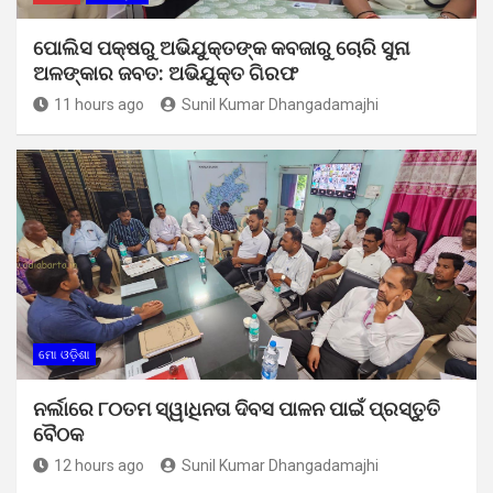
ପୋଲିସ ପକ୍ଷରୁ ଅଭିଯୁକ୍ତଙ୍କ କବଜାରୁ ଚୋରି ସୁନା
ଅଳଙ୍କାର ଜବତ: ଅଭିଯୁକ୍ତ ଗିରଫ
11 hours ago
Sunil Kumar Dhangadamajhi
ମୋ ଓଡ଼ିଶା
ନର୍ଲାରେ ୮୦ତମ ସ୍ୱାଧିନତା ଦିବସ ପାଳନ ପାଇଁ ପ୍ରସ୍ତୁତି
ବୈଠକ
12 hours ago
Sunil Kumar Dhangadamajhi