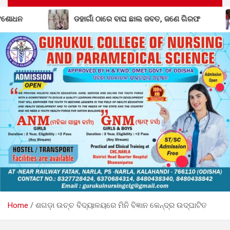
 ବାଘ ଛାଲ ଜବତ, ଜଣେ ଗିରଫ
ବିଦ୍ୟାଳୟରସ୍ତରୀୟ ଜ୍ଞାନ ବିଜ୍ଞାନ 
Home
ଶଗଡ଼ା ଉଚ୍ଚ ବିଦ୍ୟାଳୟରେ ମିନି ବିଜ୍ଞାନ କେନ୍ଦ୍ର ଉଦ୍ଘାଟିତ