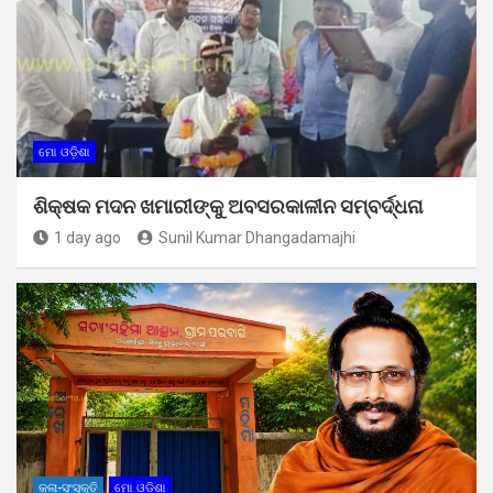
ମୋ ଓଡ଼ିଶା
ଶିକ୍ଷକ ମଦନ ଖମାରୀଙ୍କୁ ଅବସରକାଳୀନ ସମ୍ବର୍ଦ୍ଧନା
1 day ago
Sunil Kumar Dhangadamajhi
କଳା-ସଂସ୍କୃତି
ମୋ ଓଡ଼ିଶା