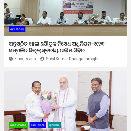
ମୋ ଓଡ଼ିଶା
ଅନୁଷ୍ଠିତ ହେଲା ଯୌତୁକ ନିଷେଧ ଅଧିନିୟମ-୧୯୬୧
ସମ୍ପର୍କିତ ଜିଲ୍ଲାସ୍ତରୀୟ ତାଲିମ ଶିବିର
3 hours ago
Sunil Kumar Dhangadamajhi
ଦେଶ-ବିଦେଶ
ମୋ ଓଡ଼ିଶା
ରାଜନୀତି