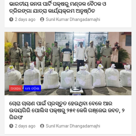
ଭାରତୀୟ ଜନତା ପାର୍ଟି ପକ୍ଷରୁ ମଣ୍ଡଳ ବୈଠକ ଓ
ତ୍ରିରଙ୍ଗା ଯାତ୍ରା କାର୍ଯ୍ୟକ୍ରମ ଅନୁଷ୍ଠିତ
2 days ago
Sunil Kumar Dhangadamajhi
ଅପରାଧ
ମୋ ଓଡ଼ିଶା
ଚୋରା ଚାଲାଣ ପାଇଁ ପ୍ରସ୍ତୁତ ହେଉଥିବା ବେଳେ ଆର
ଉଦୟଗିରି ପୋଲିସ ପକ୍ଷରୁ ୨୫୧ କେଜି ଗଞ୍ଜେଇ ଜବତ, ୨
ଗିରଫ
2 days ago
Sunil Kumar Dhangadamajhi