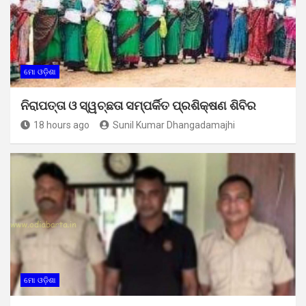
ମୋ ଓଡ଼ିଶା
ନିରାପତ୍ତା ଓ ସ୍ୱଚ୍ଛତା ସମ୍ପର୍କିତ ପ୍ରଶିକ୍ଷଣ ଶିବିର
18 hours ago
Sunil Kumar Dhangadamajhi
ମୋ ଓଡ଼ିଶା